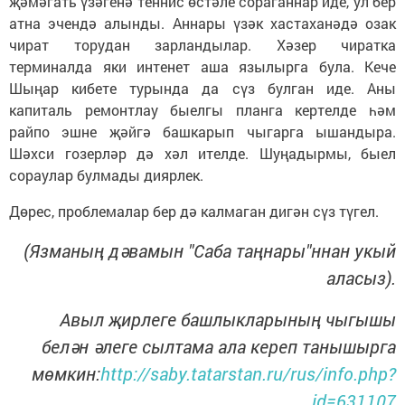
җәмәгать үзәгенә теннис өстәле сораганнар иде, ул бер
атна эчендә алынды. Аннары үзәк хастаханәдә озак
чират торудан зарландылар. Хәзер чиратка
терминалда яки интенет аша язылырга була. Кече
Шыңар кибете турында да сүз булган иде. Аны
капиталь ремонтлау быелгы планга кертелде һәм
райпо эшне җәйгә башкарып чыгарга ышандыра.
Шәхси гозерләр дә хәл ителде. Шуңадырмы, быел
сораулар булмады диярлек.
Дөрес, проблемалар бер дә калмаган дигән сүз түгел.
(Язманың дәвамын "Саба таңнары"ннан укый
аласыз).
Авыл җирлеге башлыкларының чыгышы
белән әлеге сылтама ала кереп танышырга
мөмкин:
http://saby.tatarstan.ru/rus/info.php?
id=631107