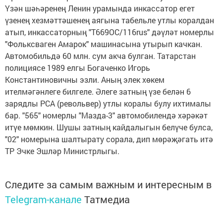
Үзән шәһәренең Ленин урамында инкассатор егет
үзенең хезмәттәшенең аягына табельле утлы коралдан
атып, инкассаторның "Т669ОС/116rus" дәүләт номерлы
"Фольксваген Амарок" машинасына утырып качкан.
Автомобильдә 60 млн. сум акча булган. Татарстан
полициясе 1989 елгы Богаченко Игорь
Константиновичны эзли. Аның элек хөкем
ителмәгәнлеге билгеле. Әлеге затның үзе белән 6
зарядлы РСА (револьвер) утлы коралы булу ихтималы
бар. "565" номерлы "Мазда-3" автомобилендә хәрәкәт
итүе мөмкин. Шушы затның кайдалыгын белүче булса,
"02" номерына шалтырату сорала, дип мөрәҗәгать итә
ТР Эчке Эшләр Министрлыгы.
Следите за самым важным и интересным в
Telegram-канале
Татмедиа