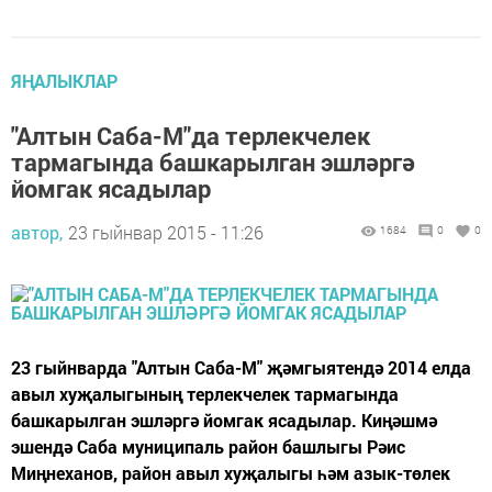
ЯҢАЛЫКЛАР
"Алтын Саба-М"да терлекчелек
тармагында башкарылган эшләргә
йомгак ясадылар
автор,
23 гыйнвар 2015 - 11:26
1684
0
0
23 гыйнварда "Алтын Саба-М" җәмгыятендә 2014 елда
авыл хуҗалыгының терлекчелек тармагында
башкарылган эшләргә йомгак ясадылар. Киңәшмә
эшендә Саба муниципаль район башлыгы Рәис
Миңнеханов, район авыл хуҗалыгы һәм азык-төлек