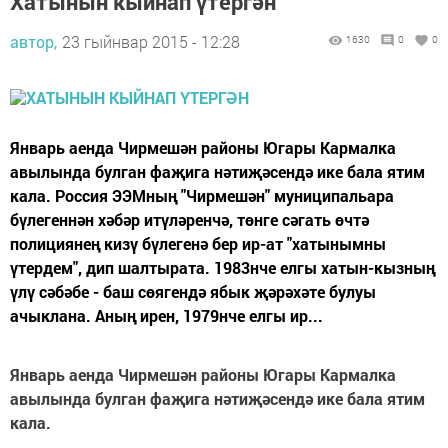
Хатынын кыйнап үтергән
автор,
23 гыйнвар 2015 - 12:28
1630
0
0
Январь аенда Чирмешән районы Югары Кармалка
авылында булган фаҗига нәтиҗәсендә ике бала ятим
кала. Россия ЭЭМның "Чирмешән" муниципальара
бүлегеннән хәбәр итүләренчә, төнге сәгать өчтә
полициянең кизү бүлегенә бер ир-ат "хатынымны
үтердем", дип шалтырата. 1983нче елгы хатын-кызның
үлү сәбәбе - баш сөягендә ябык җәрәхәте булуы
ачыклана. Аның ирен, 1979нче елгы ир...
Январь аенда Чирмешән районы Югары Кармалка
авылында булган фаҗига нәтиҗәсендә ике бала ятим
кала.