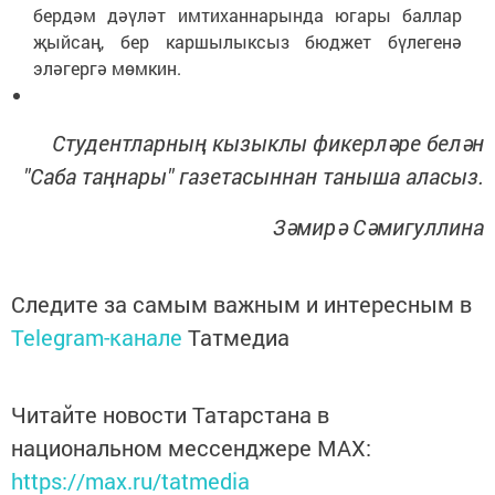
бердәм дәүләт имтиханнарында югары баллар
җыйсаң, бер каршылыксыз бюджет бүлегенә
эләгергә мөмкин.
Студентларның кызыклы фикерләре белән
"Саба таңнары" газетасыннан таныша аласыз.
Зәмирә Сәмигуллина
Следите за самым важным и интересным в
Telegram-канале
Татмедиа
Читайте новости Татарстана в
национальном мессенджере MАХ:
https://max.ru/tatmedia