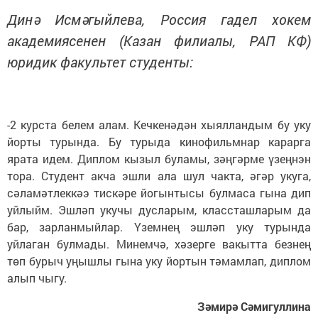
Динә Исмәгыйлева, Россия гадел хокем
академиясенен (Казан филиалы, РАП КФ)
юридик факультет студенты:
-2 курста белем алам. Кечкенәдән хыялландым бу уку
йорты турында. Бу турыда кинофильмнар карарга
ярата идем. Диплом кызыл буламы, зәңгәрме үзеңнэн
тора. Студент акча эшли ала шул чакта, әгәр укуга,
сәламәтлеккәэ тискәре йогынтысы булмаса гына дип
уйлыйм. Эшләп укучы дусларым, классташларым да
бар, зарланмыйлар. Үземнең эшләп уку турында
уйлаган булмады. Минемчә, хәзерге вакытта безнең
төп бурыч уңышлы гына уку йортын тәмамлап, диплом
алып чыгу.
Зәмирә Сәмигуллина