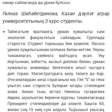
һөнәр сайлаганда да үрнәк булсын.
Гөлназ Шиһабетдинова, Казан дәүләт аграр
университетының 3 курс студенты.
Табигатьне яратканга, урман хужалыгы һәм
экология факультетын сайладым. Группада
староста. Студент тормышы бик күңелле. Лесхоз
урман хуҗалыгыннан юллама белән киттек. Укуны
тәмамлагач, үзебезгә кайтырга исәп. Уку
йортыннан, әлбәттә, кызыл диплом белән, урман
хужалыгы инженеры белгечлеге алып чыгарга
дип торам. Магистратурага калу теләге дә бар.
Әти-әниләрдән акча сораганым юк. Гел "5" кә генә
укыгач һәм староста буларак югары стипендия
алам. Аннан тыш, өстәл теннисы түгәрәгенә
йөрим, шунлыктан беренче курсны тәмамлаганда
Президент стипендияләре дә эләкте. Башта 60,
аннан соң 15 мең сум алдым. Тырышып укысаң,