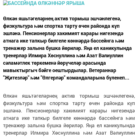
Өлкән яшьтәгеләрнең актив тормыш эшчәнлегенә,
физкультура һәм спортка тарту өчен районда күп
эшләнә. Пенсионерлар хакимият карары нигезендә
атнага ике тапкыр билгеле көннәрдә бассейнга һәм
тренажер залына бушка йөриләр. Яңа ел каникулында
тренерлар Илмира Хөснуллина һәм Азат Вәлиуллин
сәламәтлек төркеменә йөрүчеләр арасында
мавыктыргыч бәйге оештырдылар. Ветераннар
"Җитезләр" һәм "Өлгерләр" командаларына бүленеп...
Өлкән яшьтәгеләрнең актив тормыш эшчәнлегенә,
физкультура һәм спортка тарту өчен районда күп
эшләнә. Пенсионерлар хакимият карары нигезендә
атнага ике тапкыр билгеле көннәрдә бассейнга һәм
тренажер залына бушка йөриләр. Яңа ел каникулында
тренерлар Илмира Хөснуллина һәм Азат Вәлиуллин