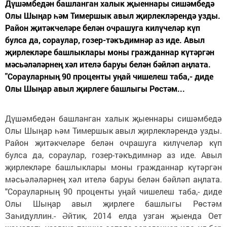
Дүшәмбедән башланган халык җыеннары сишәмбедә
Олы Шыңар һәм Тимершык авыл җирлекләрендә узды.
Район җитәкчеләре белән очрашуга килүчеләр күп
булса да, сораулар, гозер-тәкъдимнәр аз иде. Авыл
җирлекләре башлыклары моны гражданнар күтәргән
мәсьәләләрнең хәл ителә баруы белән бәйләп аңлата.
"Сорауларның 90 проценты уңай чишелеш таба,- диде
Олы Шыңар авыл җирлеге башлыгы Рөстәм...
Дүшәмбедән башланган халык җыеннары сишәмбедә
Олы Шыңар һәм Тимершык авыл җирлекләрендә узды.
Район җитәкчеләре белән очрашуга килүчеләр күп
булса да, сораулар, гозер-тәкъдимнәр аз иде. Авыл
җирлекләре башлыклары моны гражданнар күтәргән
мәсьәләләрнең хәл ителә баруы белән бәйләп аңлата.
"Сорауларның 90 проценты уңай чишелеш таба,- диде
Олы Шыңар авыл җирлеге башлыгы Рөстәм
Заһидуллин.- Әйтик, 2014 елда узган җыенда Оет