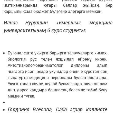
имтиханнарында югары баллар җыйсаң, бер
каршылыксыз бюджет бүлегенә эләгергә мөмкин.
Илназ Нуруллин, Тимершык, медицина
университетыны
ң 6 курс студенты:
Бу юнәлештә укырга барырга теләүчеләргә химия,
биология, рус телен яхшылап өйрәнү кирәк.
Анестизиолог-реаниматолог дипломы алып
чыгарга исәп. Бездә укучылар өченче курстан соң
гына урта медицина персоналы булып эшли ала.
Укуга таләп көчле, шулай булмаганда, акча эшлим
дип, дәрес калдыра башласаң белемле табиб булу
мөмкин түгел.
Гөлдания Вәесова, Саба аграр көллияте