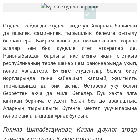
Студент кайда да студент инде ул. Аларның барысын
да яшьлек, самимилек, тырышлык, белемгә омтылу
берләштерә. Бәйрәм көнен дә түземсезләнеп каршы
алалар һәм бик күңелле итеп үткәрәләр дә.
Районыбыздан барлыгы ике меңгә якын егет-кыз
республиканың төрле шәһәр һәм районнарында укып,
һөнәр үзләштерә. Бүгенге студентлар белем бирү
йортларында гына кайнашып калмый, җәмгыять
тормышында да бик актив. Өстәвенә уку белән
беррәттән акча да эшли беләләр. Бук хакта ялга
кайткан берничә студент белән без дә аралаштык.
Аларның тырышлыгы бүгенге мәктәп укучыларына
һөнәр сайлаганда да үрнәк булсын.
Гөлназ Шиһабетдинова, Казан дәүләт аграр
университетының 3 курс студенты.