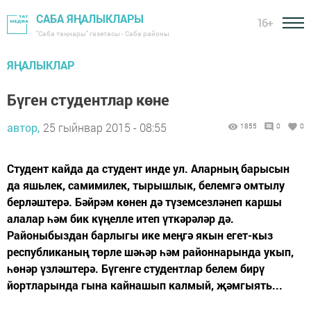
САБА ЯҢАЛЫКЛАРЫ
16+
"Саба таңнары" газетасы - Саба районы
ЯҢАЛЫКЛАР
Бүген студентлар көне
автор,
25 гыйнвар 2015 - 08:55
1855
0
0
Студент кайда да студент инде ул. Аларның барысын
да яшьлек, самимилек, тырышлык, белемгә омтылу
берләштерә. Бәйрәм көнен дә түземсезләнеп каршы
алалар һәм бик күңелле итеп үткәрәләр дә.
Районыбыздан барлыгы ике меңгә якын егет-кыз
республиканың төрле шәһәр һәм районнарында укып,
һөнәр үзләштерә. Бүгенге студентлар белем бирү
йортларында гына кайнашып калмый, җәмгыять...