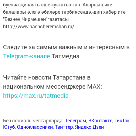
буенча җинаять эше кузгатылган. Аларның ике
балалары әлегә әбиләре тәрбиясендә.-дип хәбәр итә
"Безнең Чирмешән"газетасы
http://www.nashcheremshan.ru/
Следите за самым важным и интересным в
Telegram-канале
Татмедиа
Читайте новости Татарстана в
национальном мессенджере MАХ:
https://max.ru/tatmedia
Без социаль челтәрләрдә:
Телеграм
,
ВКонтакте
,
ТикТок
,
Ютуб
,
Одноклассники
,
Твиттер
,
Яндекс.Дзен