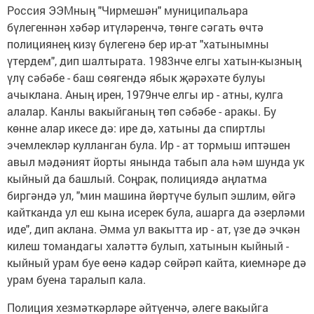
Россия ЭЭМның "Чирмешән" муниципальара
бүлегеннән хәбәр итүләренчә, төнге сәгать өчтә
полициянең кизү бүлегенә бер ир-ат "хатынымны
үтердем", дип шалтырата. 1983нче елгы хатын-кызның
үлү сәбәбе - баш сөягендә ябык җәрәхәте булуы
ачыклана. Аның ирен, 1979нче елгы ир - атны, кулга
алалар. Канлы вакыйганың төп сәбәбе - аракы. Бу
көнне алар икесе дә: ире дә, хатыны да спиртлы
эчемлекләр кулланган була. Ир - ат тормыш иптәшен
авыл мәдәният йорты янында табып ала һәм шунда ук
кыйный да башлый. Соңрак, полициядә аңлатма
биргәндә ул, "мин машина йөртүче булып эшлим, өйгә
кайтканда ул еш кына исерек була, ашарга да әзерләми
иде", дип аклана. Әмма ул вакытта ир - ат, үзе дә эчкән
килеш томандагы халәттә булып, хатынын кыйный -
кыйный урам буе өенә кадәр сөйрәп кайта, киемнәре дә
урам буена таралып кала.
Полиция хезмәткәрләре әйтүенчә, әлеге вакыйга