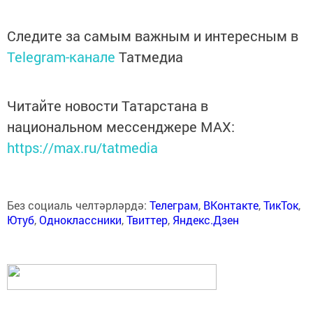
Следите за самым важным и интересным в
Telegram-канале
Татмедиа
Читайте новости Татарстана в
национальном мессенджере MАХ:
https://max.ru/tatmedia
Без социаль челтәрләрдә:
Телеграм
,
ВКонтакте
,
ТикТок
,
Ютуб
,
Одноклассники
,
Твиттер
,
Яндекс.Дзен