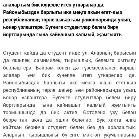
алалар һәм бик күңелле итеп үткәрәләр дә.
Районыбыздан барлыгы ике меңгә якын егет-кыз
республиканың төрле шәһәр һәм районнарында укып,
һөнәр үзләштерә. Бүгенге студентлар белем бирү
йортларында гына кайнашып калмый, җәмгыять...
Студент кайда да студент инде ул. Аларның барысын
да яшьлек, самимилек, тырышлык, белемгә омтылу
берләштерә. Бәйрәм көнен дә түземсезләнеп каршы
алалар һәм бик күңелле итеп үткәрәләр дә.
Районыбыздан барлыгы ике меңгә якын егет-кыз
республиканың төрле шәһәр һәм районнарында укып,
һөнәр үзләштерә. Бүгенге студентлар белем бирү
йортларында гына кайнашып калмый, җәмгыять
тормышында да бик актив. Өстәвенә уку белән
беррәттән акча да эшли беләләр. Бук хакта ялга
кайткан берничә студент белән без дә аралаштык.
Аларның тырышлыгы бүгенге мәктәп укучыларына