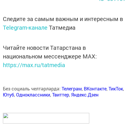
Следите за самым важным и интересным в
Telegram-канале
Татмедиа
Читайте новости Татарстана в
национальном мессенджере MАХ:
https://max.ru/tatmedia
Без социаль челтәрләрдә:
Телеграм
,
ВКонтакте
,
ТикТок
,
Ютуб
,
Одноклассники
,
Твиттер
,
Яндекс.Дзен