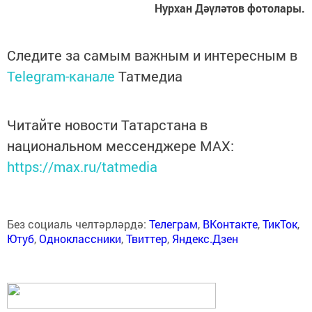
Нурхан Дәүләтов фотолары.
Следите за самым важным и интересным в
Telegram-канале
Татмедиа
Читайте новости Татарстана в
национальном мессенджере MАХ:
https://max.ru/tatmedia
Без социаль челтәрләрдә:
Телеграм
,
ВКонтакте
,
ТикТок
,
Ютуб
,
Одноклассники
,
Твиттер
,
Яндекс.Дзен