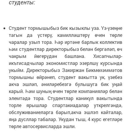
студенты:
Студент тормышыбыз бик кызыклы уза. Үз-үзеңне
тагын да үстерү, камилләштерү өчен төрле
чаралар узып тора. Һәр иртәне барлык коллектив
һәм студентлар директорыбыз белән бергәләп, өч
чакрым йөгерүдән башлана. Хисапчылар-
икътисадчылар экономистлар эзерлшү курсында
укыйм. Директорыбыз Закиржан Бикмөхәммәтов
тормышны өйрәнеп, студент вакытта ук, үзебез
акча эшләп, әниләребезгә булышуга бик уңай
карый. Һәм шуның өчен төрле компанияләр белән
элемтәдә тора. Студентлар каникул вакытында
торле ярышлар спартакиадалар уткрелгәндә,
обслуживаниеларга барып,акча эшлэп кайталар,
яңа дусллар табалар. Укудан тыш, 4 курс егетләре
төрле автосервисларда эшли.