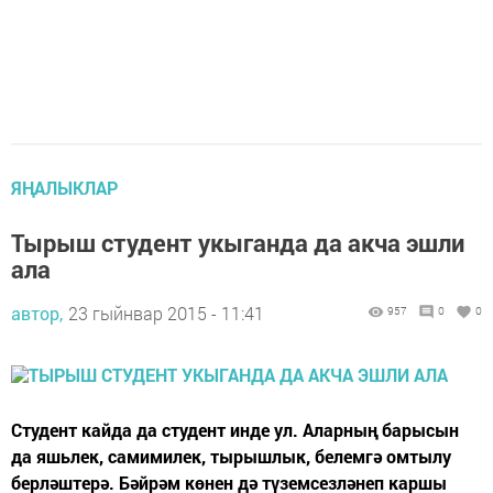
ЯҢАЛЫКЛАР
Тырыш студент укыганда да акча эшли
ала
автор,
23 гыйнвар 2015 - 11:41
957
0
0
Студент кайда да студент инде ул. Аларның барысын
да яшьлек, самимилек, тырышлык, белемгә омтылу
берләштерә. Бәйрәм көнен дә түземсезләнеп каршы