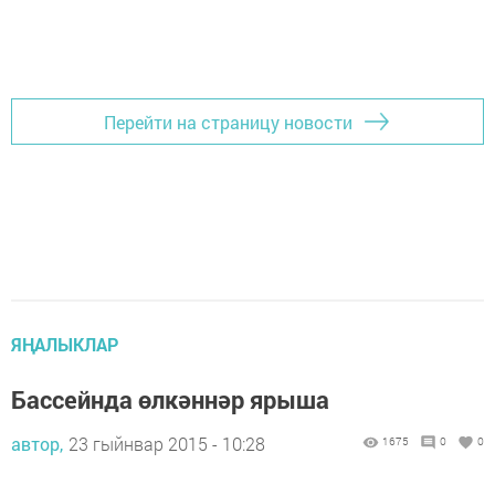
Перейти на страницу новости
ЯҢАЛЫКЛАР
Бассейнда өлкәннәр ярыша
автор,
23 гыйнвар 2015 - 10:28
1675
0
0