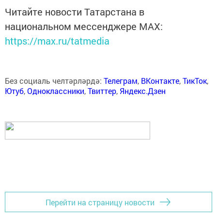
Читайте новости Татарстана в
национальном мессенджере MАХ:
https://max.ru/tatmedia
Без социаль челтәрләрдә:
Телеграм
,
ВКонтакте
,
ТикТок
,
Ютуб
,
Одноклассники
,
Твиттер
,
Яндекс.Дзен
Перейти на страницу новости