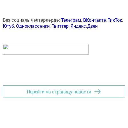
Без социаль челтәрләрдә:
Телеграм
,
ВКонтакте
,
ТикТок
,
Ютуб
,
Одноклассники
,
Твиттер
,
Яндекс.Дзен
Перейти на страницу новости