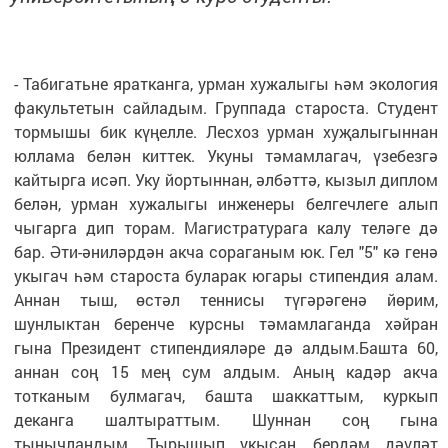
- Табигатьне яратканга, урман хужалыгы һәм экология
факультетын сайладым. Группада староста. Студент
тормышы бик күңелле. Лесхоз урман хуҗалыгыннан
юллама белән киттек. Укуны тәмамлагач, үзебезгә
кайтырга исәп. Уку йортыннан, әлбәттә, кызыл диплом
белән, урман хужалыгы инженеры белгечлеге алып
чыгарга дип торам. Магистратурага калу теләге дә
бар. Әти-әниләрдән акча сораганым юк. Гел "5" кә генә
укыгач һәм староста буларак югары стипендия алам.
Аннан тыш, өстәл теннисы түгәрәгенә йөрим,
шунлыктан беренче курсны тәмамлаганда хәйран
гына Президент стипендияләре дә алдым.Башта 60,
аннан соң 15 мең сум алдым. Аның кадәр акча
тотканым булмагач, башта шаккаттым, куркып
деканга шалтыраттым. Шуннан соң гына
тынычландым. Тырышып укысаң, бердәм дәүләт