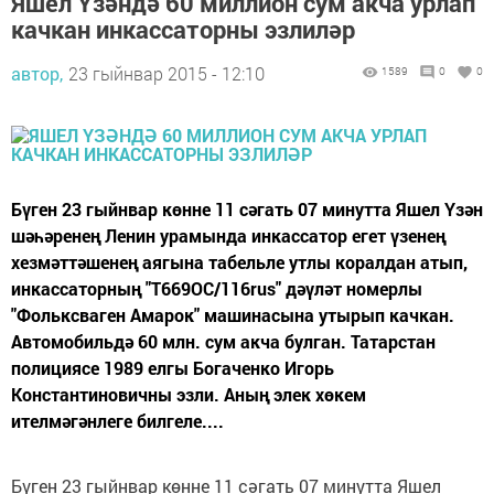
Яшел Үзәндә 60 миллион сум акча урлап
качкан инкассаторны эзлиләр
автор,
23 гыйнвар 2015 - 12:10
1589
0
0
Бүген 23 гыйнвар көнне 11 сәгать 07 минутта Яшел Үзән
шәһәренең Ленин урамында инкассатор егет үзенең
хезмәттәшенең аягына табельле утлы коралдан атып,
инкассаторның "Т669ОС/116rus" дәүләт номерлы
"Фольксваген Амарок" машинасына утырып качкан.
Автомобильдә 60 млн. сум акча булган. Татарстан
полициясе 1989 елгы Богаченко Игорь
Константиновичны эзли. Аның элек хөкем
ителмәгәнлеге билгеле....
Бүген 23 гыйнвар көнне 11 сәгать 07 минутта Яшел