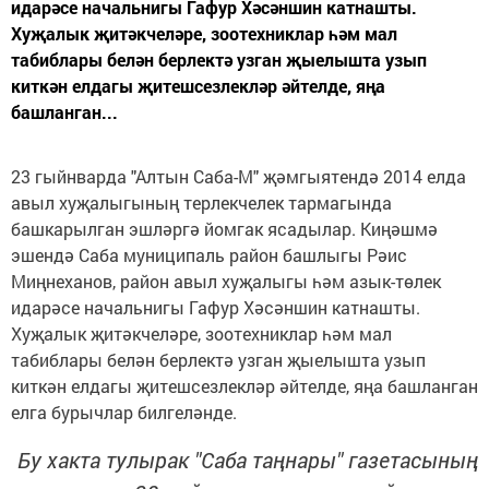
идарәсе начальнигы Гафур Хәсәншин катнашты.
Хуҗалык җитәкчеләре, зоотехниклар һәм мал
табиблары белән берлектә узган җыелышта узып
киткән елдагы җитешсезлекләр әйтелде, яңа
башланган...
23 гыйнварда "Алтын Саба-М" җәмгыятендә 2014 елда
авыл хуҗалыгының терлекчелек тармагында
башкарылган эшләргә йомгак ясадылар. Киңәшмә
эшендә Саба муниципаль район башлыгы Рәис
Миңнеханов, район авыл хуҗалыгы һәм азык-төлек
идарәсе начальнигы Гафур Хәсәншин катнашты.
Хуҗалык җитәкчеләре, зоотехниклар һәм мал
табиблары белән берлектә узган җыелышта узып
киткән елдагы җитешсезлекләр әйтелде, яңа башланган
елга бурычлар билгеләнде.
Бу хакта тулырак "Саба таңнары" газетасының