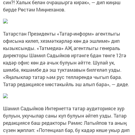
син?! Халык белән очрашырга кирәк», — дип киңәш
бирде Рөстәм Миңнеханов.
Татарстан Президенты «Татар-информ» агентлыгы
офисына килеп, хезмәткәрләр көн дә эшлиме» дип
кызыксынды. «Татмедиа» АҖ агентлыгы генераль
директоры Шамил Садыйков иртәнге 6дан төнге 12гә
кадәр офис көн дә ачык булуын әйтте. Шулай ук,
шимбә, якшәмбе дә эш туктамавын билгеләп узды.
«Яңалыклар татар һәм рус телләрендә чыгып бара.
Татар редакциясе мөстәкыйль эш алып бара», — диде.
Шамил Садыйков Интернетта татар аудиториясе зур
булуын, укучылар саны күп булуын әйтеп узды. Татар
редакциясе баш редакторы Рәмис Латыйпов та аның
сүзен җөпләп: «Потенциал бар, бу кадәр кеше укыр дип