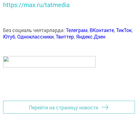
https://max.ru/tatmedia
Без социаль челтәрләрдә:
Телеграм
,
ВКонтакте
,
ТикТок
,
Ютуб
,
Одноклассники
,
Твиттер
,
Яндекс.Дзен
Перейти на страницу новости