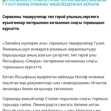
Сериалны төшерүчеләр төп герой улының сөргенгә
куылганнар лагерыннан качканнан соңгы тормышын
күрсәтте.
«Зөләйха күзләрен ача» сериалын төшерүчеләр Гүзәл
Яхинаның шул исемдәге романын экранлаштыру
барышында аның азагын үзгәртеп, төп герой улы
Йосыфның «Семрук» лагереннән качканнан соңгы
тормышын күрсәтте.
Китап Йосыфның яшерелгән көймәдә Иосиф исеменә
язылган яңа документлар һәм «энквэдэшник» Игнатов
акчалары белән качуында төгәлләнә.
Сериалда вакыйгалар Сталин чорыннан соңгы тормыш
турында сөйли. Ленинградта сәнгать белеме алган
Йосыф хатыны һәм ике баласы – улы Мортаза һәм