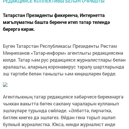
Татарстан Президенты фикеренчә, Интернетта
мәгълүматны башта беренче итеп татар телендә
бирергә кирәк.
Бүген Татарстан Республикасы Президенты Рөстәм
Миңнеханов «Татар-информ» агентлыгы редакциясенә
килде. Татар һәм рус редакциясе журналистлары белән
аралашты, аларның коронавирус таралу шартларында
эш тәртибе белән танышты һәм киңәшләрен бирде.
Агентлыкның татар редакциясе хәбәрчесе биремнәргә
чыккан вакытта бөтен саклану чараларын кулланып
эшләүләре турында сөйләде. «Әлбәттә, пирчәткә,
битлек киегез дә эшләгез. Өйдән генә торып эшләп
булмый журналистка. Юкса, нинди журналист инде