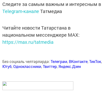
Следите за самым важным и интересным в
Telegram-канале
Татмедиа
Читайте новости Татарстана в
национальном мессенджере MАХ:
https://max.ru/tatmedia
Без социаль челтәрләрдә:
Телеграм
,
ВКонтакте
,
ТикТок
,
Ютуб
,
Одноклассники
,
Твиттер
,
Яндекс.Дзен