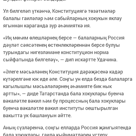
Ул билгеләп үткәнчә, Конституциягә төзәтмәләр
балалы гаиләләр һәм сабыйларның хокукын яклау
ягыннан караганда зур әһәмияткә ия.
«Иң мөһим өлешләрнең берсе — балаларның Россия
дәүләт сәясәтенең өстенлекләреннән берсе булуы
турындагы нигезләмәне конституцион норма
сыйфатында билгеләү», — дип искәртте Удачина.
«Әлеге мәсьәләнең Конституция дәрәҗәсенә кадәр
күтәрелгәне юк иде әле. Соңгы ун елда бездә балаларга
кагылышлы мәсьәләләрнең әһәмияте бик нык
артты», — диде Татарстанда бала хокуклары буенча
вәкаләтле вәкил һәм бу процессның бала хокуклары
буенча вәкаләтле вәкил институты оештырылган
вакытта ук башлануын әйтте.
Аның сүзләренчә, соңгы елларда Россия җәмгыятендә
бала хокуклары, гаилә кыйммәтләрен үстерү,