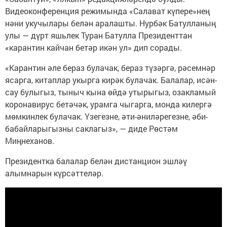
Видеоконференция режимында «Салават күпере»нең
нәни укучылары белән аралашты. Нурбәк Батулланың
улы — дүрт яшьлек Туран Батулла Президенттан
«карантин кайчан бетәр икән ул» дип сорады.
«Карантин әле бераз булачак, бераз түзәргә, рәсемнәр
ясарга, китаплар укырга кирәк булачак. Балалар, исән-
сау булыгыз, тыныч кына өйдә утырыгыз, озакламый
коронавирус бетәчәк, урамга чыгарга, монда килергә
мөмкинлек булачак. Үзегезне, әти-әниләрегезне, әби-
бабайларыгызны саклагыз», — диде Рөстәм
Миңнеханов.
Президентка балалар белән дистанцион эшләү
алымнарын күрсәттеләр.