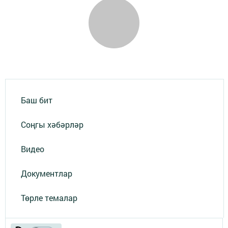
Баш бит
Соңгы хәбәрләр
Видео
Документлар
Төрле темалар