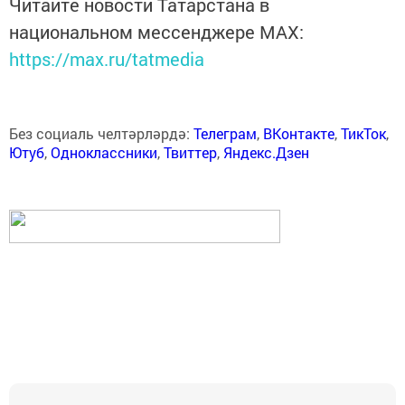
Читайте новости Татарстана в
национальном мессенджере MАХ:
https://max.ru/tatmedia
Без социаль челтәрләрдә:
Телеграм
,
ВКонтакте
,
ТикТок
,
Ютуб
,
Одноклассники
,
Твиттер
,
Яндекс.Дзен