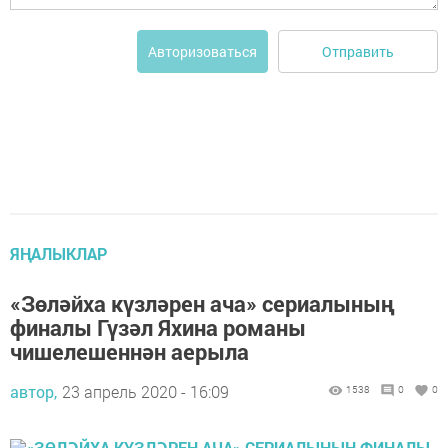
Отправить
Авторизоваться
ЯҢАЛЫКЛАР
«Зөләйха күзләрен ача» сериалының
финалы Гүзәл Яхина романы
чишелешеннән аерыла
автор,
23 апрель 2020 - 16:09
1538
0
0