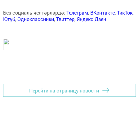
Без социаль челтәрләрдә:
Телеграм
,
ВКонтакте
,
ТикТок
,
Ютуб
,
Одноклассники
,
Твиттер
,
Яндекс.Дзен
Перейти на страницу новости