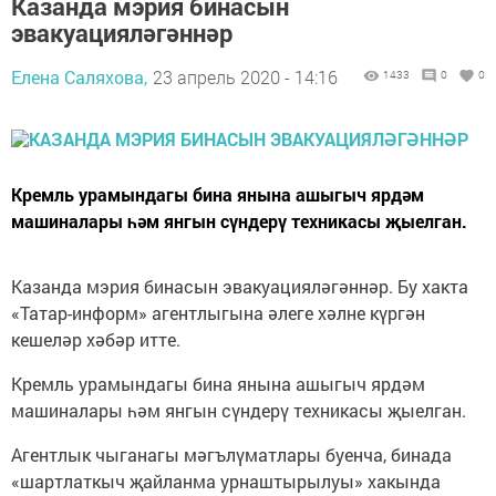
Казанда мэрия бинасын
эвакуацияләгәннәр
Елена Саляхова,
23 апрель 2020 - 14:16
1433
0
0
Кремль урамындагы бина янына ашыгыч ярдәм
машиналары һәм янгын сүндерү техникасы җыелган.
Казанда мэрия бинасын эвакуацияләгәннәр. Бу хакта
«Татар-информ» агентлыгына әлеге хәлне күргән
кешеләр хәбәр итте.
Кремль урамындагы бина янына ашыгыч ярдәм
машиналары һәм янгын сүндерү техникасы җыелган.
Агентлык чыганагы мәгълүматлары буенча, бинада
«шартлаткыч җайланма урнаштырылуы» хакында