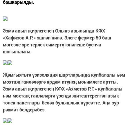
башкарылды.
Эзмә авыл җирлегенең Олыяз авылында КФХ
«Хафизов А.Р.» эшләп килә. Элеге фермер 50 баш
мөгезле эре терлек симертү юнәлеше буенча
шөгыльләнә.
Җәмгыятьтә үзизоляция шартларында күпбалалы һәм
мохтаҗ гаиләләргә ярдәм итүнең мөһимлеге артты.
Эзмә авыл җирлегенең КФХ «Ахметов Р.Г.» күпбалалы
һәм мохтаҗ гаиләләргә үзендә җитештерелгән азык-
төлек пакетлары белән булышлык күрсәтте. Аңа зур
рәхмәт белдерәбез.