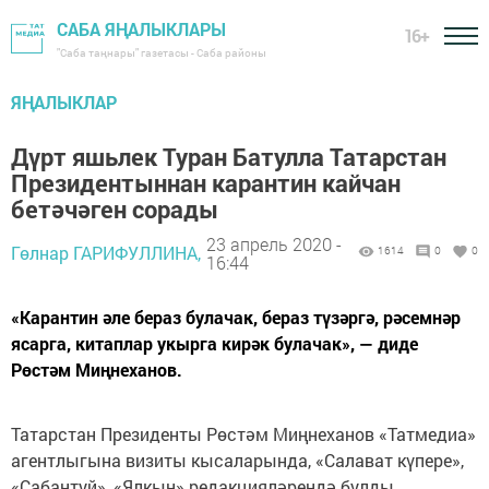
САБА ЯҢАЛЫКЛАРЫ
16+
"Саба таңнары" газетасы - Саба районы
ЯҢАЛЫКЛАР
Дүрт яшьлек Туран Батулла Татарстан
Президентыннан карантин кайчан
бетәчәген сорады
23 апрель 2020 -
Гөлнар ГАРИФУЛЛИНА,
1614
0
0
16:44
«Карантин әле бераз булачак, бераз түзәргә, рәсемнәр
ясарга, китаплар укырга кирәк булачак», — диде
Рөстәм Миңнеханов.
Татарстан Президенты Рөстәм Миңнеханов «Татмедиа»
агентлыгына визиты кысаларында, «Салават күпере»,
«Сабантуй», «Ялкын» редакцияләрендә булды.