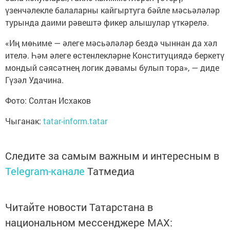
үзенчәлекле балаларны кайгыртуга бәйле мәсьәләләр
турында даими рәвештә фикер алышулар үткәрелә.
«Иң мөһиме — әлеге мәсьәләләр бездә чыннан да хәл
ителә. Һәм әлеге өстенлекләрне Конституциядә беркетү
мондый сәясәтнең логик дәвамы булып тора», — диде
Гүзәл Удачина.
Фото: Солтан Исхаков
Чыганак:
tatar-inform.tatar
Следите за самым важным и интересным в
Telegram-канале
Татмедиа
Читайте новости Татарстана в
национальном мессенджере MАХ: