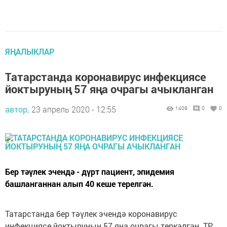
ЯҢАЛЫКЛАР
Татарстанда коронавирус инфекциясе
йоктыруның 57 яңа очрагы ачыкланган
автор,
23 апрель 2020 - 12:55
1409
0
0
Бер тәүлек эчендә - дүрт пациент, эпидемия
башланганнан алып 40 кеше терелгән.
Татарстанда бер тәүлек эчендә коронавирус
инфекциясе йоктыруның 57 яңа очрагы теркәлгән. ТР