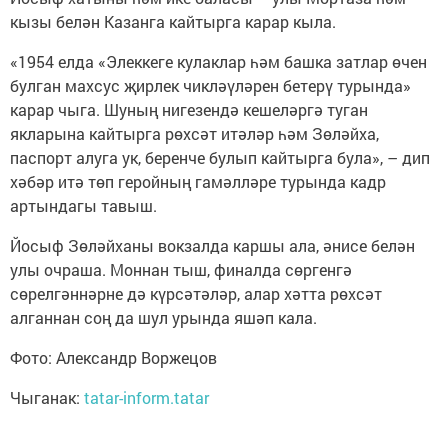
кызы белән Казанга кайтырга карар кыла.
«1954 елда «Элеккеге кулаклар һәм башка затлар өчен
булган махсус җирлек чикләүләрен бетерү турында»
карар чыга. Шуның нигезендә кешеләргә туган
якларына кайтырга рөхсәт итәләр һәм Зөләйха,
паспорт алуга ук, беренче булып кайтырга була», – дип
хәбәр итә төп геройның гамәлләре турында кадр
артындагы тавыш.
Йосыф Зөләйханы вокзалда каршы ала, әнисе белән
улы очраша. Моннан тыш, финалда сөргенгә
сөрелгәннәрне дә күрсәтәләр, алар хәтта рөхсәт
алганнан соң да шул урында яшәп кала.
Фото: Александр Воржецов
Чыганак:
tatar-inform.tatar