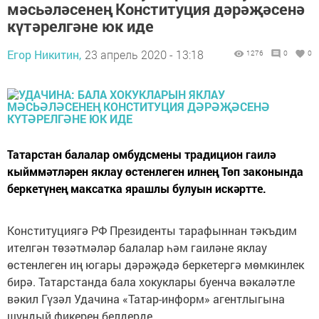
мәсьәләсенең Конституция дәрәҗәсенә
күтәрелгәне юк иде
Егор Никитин,
23 апрель 2020 - 13:18
1276
0
0
Татарстан балалар омбудсмены традицион гаилә
кыйммәтләрен яклау өстенлеген илнең Төп законында
беркетүнең максатка ярашлы булуын искәртте.
Конституциягә РФ Президенты тарафыннан тәкъдим
ителгән төзәтмәләр балалар һәм гаиләне яклау
өстенлеген иң югары дәрәҗәдә беркетергә мөмкинлек
бирә. Татарстанда бала хокуклары буенча вәкаләтле
вәкил Гүзәл Удачина «Татар-информ» агентлыгына
шундый фикерен белдерде.