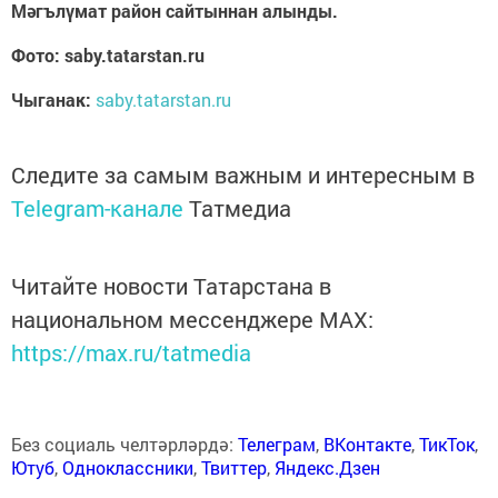
Мәгълүмат район сайтыннан алынды.
Фото: saby.tatarstan.ru
Чыганак:
saby.tatarstan.ru
Следите за самым важным и интересным в
Telegram-канале
Татмедиа
Читайте новости Татарстана в
национальном мессенджере MАХ:
https://max.ru/tatmedia
Без социаль челтәрләрдә:
Телеграм
,
ВКонтакте
,
ТикТок
,
Ютуб
,
Одноклассники
,
Твиттер
,
Яндекс.Дзен