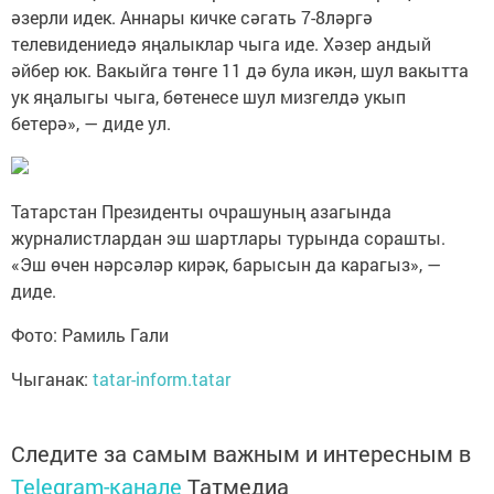
әзерли идек. Аннары кичке сәгать 7-8ләргә
телевидениедә яңалыклар чыга иде. Хәзер андый
әйбер юк. Вакыйга төнге 11 дә була икән, шул вакытта
ук яңалыгы чыга, бөтенесе шул мизгелдә укып
бетерә», — диде ул.
Татарстан Президенты очрашуның азагында
журналистлардан эш шартлары турында сорашты.
«Эш өчен нәрсәләр кирәк, барысын да карагыз», —
диде.
Фото: Рамиль Гали
Чыганак:
tatar-inform.tatar
Следите за самым важным и интересным в
Telegram-канале
Татмедиа