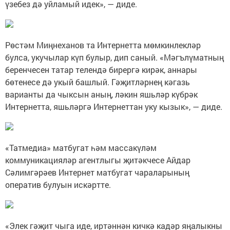
үзебез дә уйламый идек», — диде.
Рөстәм Миңнеханов та Интернетта мөмкинлекләр
булса, укучылар күп булыр, дип саный. «Мәгълүматның
беренчесен татар телендә бирергә кирәк, аннары
бөтенесе дә укый башлый. Гәҗитләрнең кәгазь
варианты да чыксын аның, ләкин яшьләр күбрәк
Интернетта, яшьләргә Интернеттан уку кызык», — диде.
«Татмедиа» матбугат һәм массакүләм
коммуникацияләр агентлыгы җитәкчесе Айдар
Сәлимгәрәев Интернет матбугат чараларының
оператив булуын искәртте.
«Элек гәҗит чыга иде, иртәннән кичкә кадәр яңалыкны