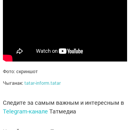
Фото: скриншот
Чыганак:
tatar-inform.tatar
Следите за самым важным и интересным в
Telegram-канале
Татмедиа