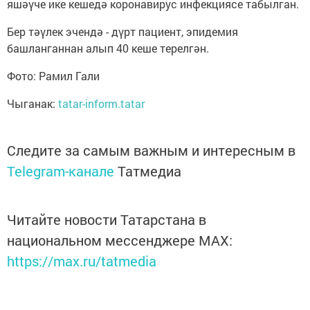
яшәүче ике кешедә коронавирус инфекциясе табылган.
Бер тәүлек эчендә - дүрт пациент, эпидемия
башланганнан алып 40 кеше терелгән.
Фото: Рамил Гали
Чыганак:
tatar-inform.tatar
Следите за самым важным и интересным в
Telegram-канале
Татмедиа
Читайте новости Татарстана в
национальном мессенджере MАХ:
https://max.ru/tatmedia