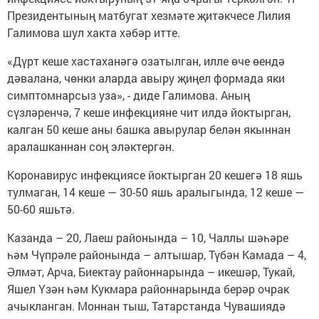
Президентының матбугат хезмәте җитәкчесе Лилия
Галимова шул хакта хәбәр итте.
«Дүрт кеше хастаханәгә озатылган, илле өче өендә
дәвалана, чөнки аларда авыру җиңел формада яки
симптомнарсыз уза», - диде Галимова. Аның
сүзләренчә, 7 кеше инфекцияне чит илдә йоктырган,
калган 50 кеше аны башка авырулар белән якыннан
аралашканнан соң эләктергән.
Коронавирус инфекциясе йоктырган 20 кешегә 18 яшь
тулмаган, 14 кеше — 30-50 яшь аралыгында, 12 кеше —
50-60 яшьтә.
Казанда – 20, Лаеш районында – 10, Чаллы шәһәре
һәм Чүпрәле районында – алтышар, Түбән Камада – 4,
Әлмәт, Арча, Биектау районнарында – икешәр, Тукай,
Яшел Үзән һәм Кукмара районнарында берәр очрак
ачыкланган. Моннан тыш, Татарстанда Чувашиядә