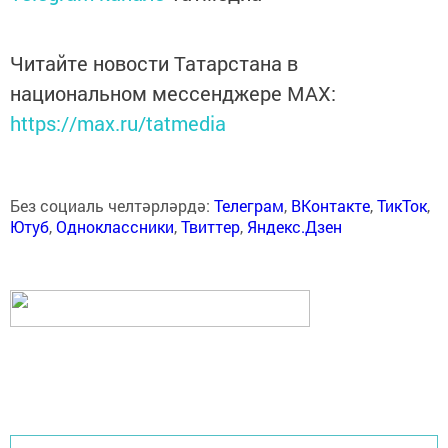
Читайте новости Татарстана в
национальном мессенджере MАХ:
https://max.ru/tatmedia
Без социаль челтәрләрдә:
Телеграм
,
ВКонтакте
,
ТикТок
,
Ютуб
,
Одноклассники
,
Твиттер
,
Яндекс.Дзен