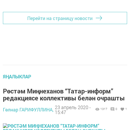
Перейти на страницу новости
ЯҢАЛЫКЛАР
Рөстәм Миңнеханов “Татар-информ”
редакциясе коллективы белән очрашты
23 апрель 2020 -
Гөлнар ГАРИФУЛЛИНА,
1317
0
1
15:47