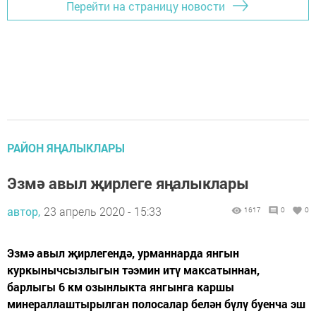
Перейти на страницу новости
РАЙОН ЯҢАЛЫКЛАРЫ
Эзмә авыл җирлеге яңалыклары
автор,
23 апрель 2020 - 15:33
1617
0
0
Эзмә авыл җирлегендә, урманнарда янгын
куркынычсызлыгын тәэмин итү максатыннан,
барлыгы 6 км озынлыкта янгынга каршы
минераллаштырылган полосалар белән бүлү буенча эш