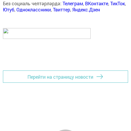
Без социаль челтәрләрдә:
Телеграм
,
ВКонтакте
,
ТикТок
,
Ютуб
,
Одноклассники
,
Твиттер
,
Яндекс.Дзен
Перейти на страницу новости