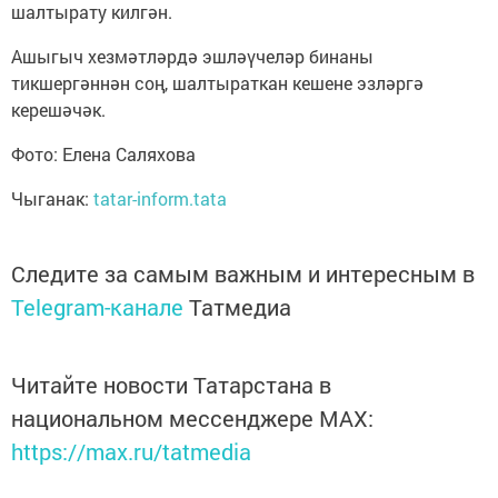
шалтырату килгән.
Ашыгыч хезмәтләрдә эшләүчеләр бинаны
тикшергәннән соң, шалтыраткан кешене эзләргә
керешәчәк.
Фото: Елена Саляхова
Чыганак:
tatar-inform.tata
Следите за самым важным и интересным в
Telegram-канале
Татмедиа
Читайте новости Татарстана в
национальном мессенджере MАХ:
https://max.ru/tatmedia