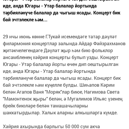
иде, анда Югары - Утар балалар йортында
тәрбияләнүче балалар да чыгыш ясады. Концерт бик
бай эчтэлекле һәм...
29 нчы июнь көнне Г.Тукай исемендәге татар дәүләт
филармония концертлар залында Айдар Фәйзрахманов
җитәкчелегендәге Дәүләт җыр һәм бию фольклор
ансамбленең хәйрия концерты булып узды. Концерт
Югары - Утар балалар йорты өчен дип оештырылган
иде, анда Югары - Утар балалар йортында
тәрбияләнүче балалар да чыгыш ясады. Концерт бик
бай эчтэлекле һәм күңелле булды. Шиһапов Кәрим
белән Агапов Ваня "Моряк"лар биюе, Нагимова Света
"Мамонтенок җыры" белән, ә Мугалимов Ильяс үзенең
брейк биюләре белән тамашачыларны
шаккатырдылар. Халык аларны алкышларга күмде.
Хәйрия ахырында барлыгы 50 000 сум акча