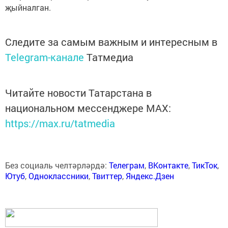
җыйналган.
Следите за самым важным и интересным в
Telegram-канале
Татмедиа
Читайте новости Татарстана в
национальном мессенджере MАХ:
https://max.ru/tatmedia
Без социаль челтәрләрдә:
Телеграм
,
ВКонтакте
,
ТикТок
,
Ютуб
,
Одноклассники
,
Твиттер
,
Яндекс.Дзен