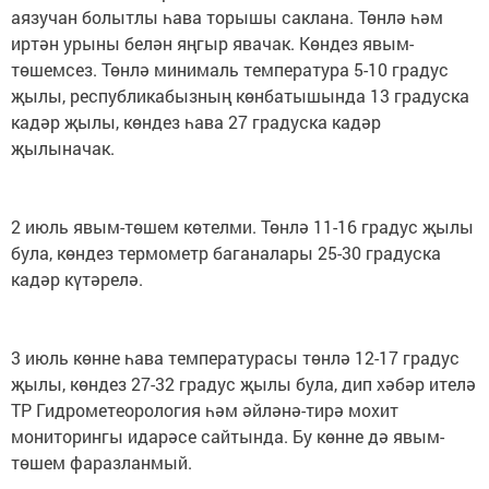
аязучан болытлы һава торышы саклана. Төнлә һәм
иртән урыны белән яңгыр явачак. Көндез явым-
төшемсез. Төнлә минималь температура 5-10 градус
җылы, республикабызның көнбатышында 13 градуска
кадәр җылы, көндез һава 27 градуска кадәр
җылыначак.
2 июль явым-төшем көтелми. Төнлә 11-16 градус җылы
була, көндез термометр баганалары 25-30 градуска
кадәр күтәрелә.
3 июль көнне һава температурасы төнлә 12-17 градус
җылы, көндез 27-32 градус җылы була, дип хәбәр ителә
ТР Гидрометеорология һәм әйләнә-тирә мохит
мониторингы идарәсе сайтында. Бу көнне дә явым-
төшем фаразланмый.