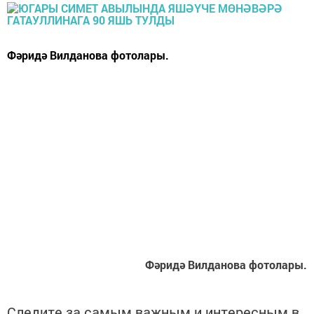
Фәридә Вилданова фотолары.
Фәридә Вилданова фотолары.
Следите за самым важным и интересным в