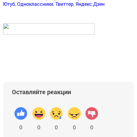
Ютуб
,
Одноклассники
,
Твиттер
,
Яндекс.Дзен
Оставляйте реакции
0
0
0
0
0