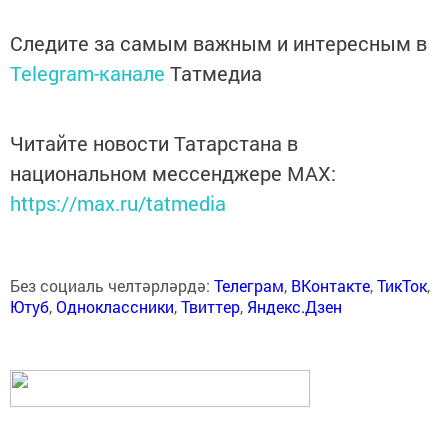
Следите за самым важным и интересным в
Telegram-канале
Татмедиа
Читайте новости Татарстана в
национальном мессенджере MАХ:
https://max.ru/tatmedia
Без социаль челтәрләрдә:
Телеграм
,
ВКонтакте
,
ТикТок
,
Ютуб
,
Одноклассники
,
Твиттер
,
Яндекс.Дзен