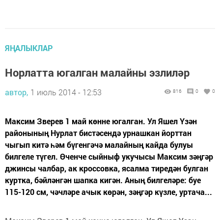
ЯҢАЛЫКЛАР
Норлатта югалган малайны эзлиләр
автор,
1 июль 2014 - 12:53
816
0
0
Максим Зверев 1 май көнне югалган. Ул Яшел Үзән
районының Нурлат бистәсендә урнашкан йорттан
чыгып китә һәм бүгенгәчә малайның кайда булуы
билгеле түгел. Өченче сыйныф укучысы Максим зәңгәр
джинсы чалбар, ак кроссовка, ясалма тиредән булган
куртка, бәйләнгән шапка кигән. Аның билгеләре: буе
115-120 см, чәчләре ачык көрән, зәңгәр күзле, уртача...