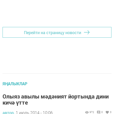
Перейти на страницу новости
ЯҢАЛЫКЛАР
Олыяз авылы мәдәният йортында дини
кичә үтте
автор,
1 июль 2014 - 10:06
972
0
0