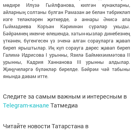
мөдире Илүзә Гыйлфанова, килгән кунакларны,
айларның солтаны булган Рамазан ае белән тәбрикләп
изге теләкләрен җиткерде, ә аннары Әнисә апа
Гыймадиева Коръән Кәримнән сүрәләр укыды.
Бәйрәмнең икенче өлешендә, хатын-кызлар динебезнең
үткәнен, бүгенгесен үз эченә алган сорауларга җавап
биреп ярыштылар. Иң күп сорауга дөрес җавап биреп
Галимә Идрисова I урынны, Язилә Баймөхәммәтова II
урынны, Кадрия Ханнанова III урынны алдылар.
Җиңүчеләргә бүләкләр бирелде. Бәйрәм чәй табыны
янында дәвам итте.
Следите за самым важным и интересным в
Telegram-канале
Татмедиа
Читайте новости Татарстана в