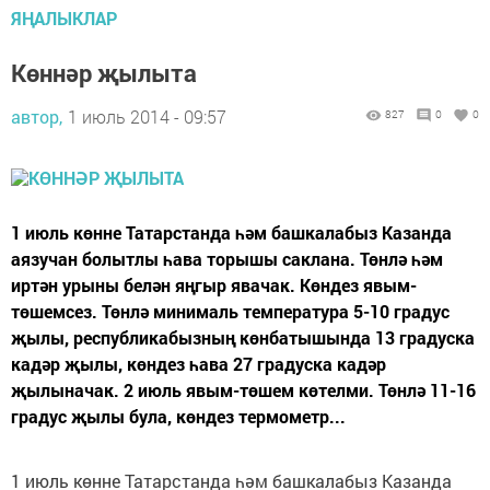
ЯҢАЛЫКЛАР
Көннәр җылыта
автор,
1 июль 2014 - 09:57
827
0
0
1 июль көнне Татарстанда һәм башкалабыз Казанда
аязучан болытлы һава торышы саклана. Төнлә һәм
иртән урыны белән яңгыр явачак. Көндез явым-
төшемсез. Төнлә минималь температура 5-10 градус
җылы, республикабызның көнбатышында 13 градуска
кадәр җылы, көндез һава 27 градуска кадәр
җылыначак. 2 июль явым-төшем көтелми. Төнлә 11-16
градус җылы була, көндез термометр...
1 июль көнне Татарстанда һәм башкалабыз Казанда