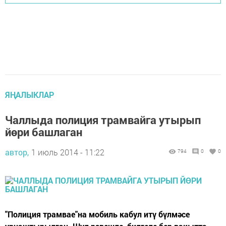
ЯҢАЛЫКЛАР
Чаллыда полиция трамвайга утырып
йөри башлаган
автор,
1 июль 2014 - 11:22
794
0
0
"Полиция трамвае"на мобиль кабул итү бүлмәсе