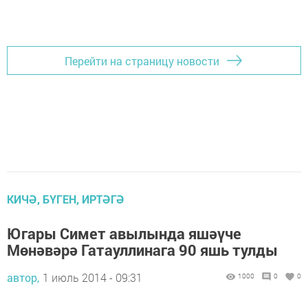
Перейти на страницу новости
КИЧӘ, БҮГЕН, ИРТӘГӘ
Югары Симет авылында яшәүче
Мөнәвәрә Гатауллинага 90 яшь тулды
автор,
1 июль 2014 - 09:31
1000
0
0