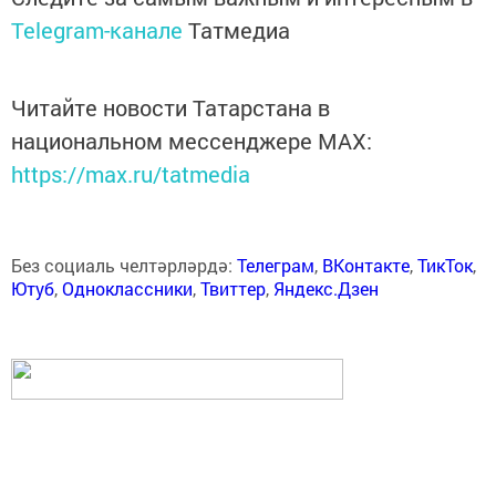
Telegram-канале
Татмедиа
Читайте новости Татарстана в
национальном мессенджере MАХ:
https://max.ru/tatmedia
Без социаль челтәрләрдә:
Телеграм
,
ВКонтакте
,
ТикТок
,
Ютуб
,
Одноклассники
,
Твиттер
,
Яндекс.Дзен