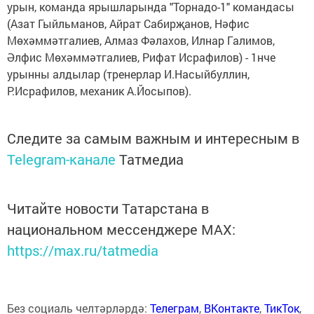
урын, команда ярышларында "Торнадо-1" командасы
(Азат Гыйльманов, Айрат Сабирҗанов, Нәфис
Мөхәммәтгалиев, Алмаз Фәлахов, Илнар Галимов,
Әлфис Мөхәммәтгалиев, Рифат Исрафилов) - 1нче
урынны алдылар (тренерлар И.Насыйбуллин,
Р.Исрафилов, механик А.Йосыпов).
Следите за самым важным и интересным в
Telegram-канале
Татмедиа
Читайте новости Татарстана в
национальном мессенджере MАХ:
https://max.ru/tatmedia
Без социаль челтәрләрдә:
Телеграм
,
ВКонтакте
,
ТикТок
,