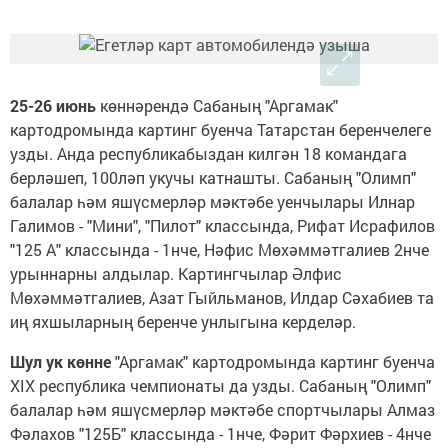
25-26 июнь
көннәрендә Сабаның "Аргамак"
картодромында картинг буенча Татарстан беренчелеге
узды. Анда республикабыздан килгән 18 командага
берләшеп, 100ләп укучы катнашты. Сабаның "Олимп"
балалар һәм яшүсмерләр мәктәбе уенчылары Илнар
Галимов - "Мини", "Пилот" классында, Рифат Исрафилов
"125 А" классында - 1нче, Нәфис Мөхәммәтгалиев 2нче
урыннарны алдылар. Картингчылар Әлфис
Мөхәммәтгалиев, Азат Гыйльманов, Илдар Сәхабиев та
иң яхшыларның беренче унлыгына керделәр.
Шул ук көнне
"Аргамак" картодромында картинг буенча
XIX республика чемпионаты да узды. Сабаның "Олимп"
балалар һәм яшүсмерләр мәктәбе спортчылары Алмаз
Фәлахов "125Б" классында - 1нче, Фәрит Фәрхиев - 4нче