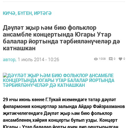
КИЧӘ, БҮГЕН, ИРТӘГӘ
Дәүләт җыр һәм бию фольклор
ансамбле концертында Югары Утар
балалар йортында тәрбияләнүчеләр дә
катнашкан
автор,
1 июль 2014 - 10:26
1008
0
0
29 нчы июнь көнне Г.Тукай исемендәге татар дәүләт
филармония концертлар залында Айдар Фәйзрахманов
җитәкчелегендәге Дәүләт җыр һәм бию фольклор
ансамбленең хәйрия концерты булып узды. Концерт
Югары - Утар балалар йорты өчен дип оештырылган