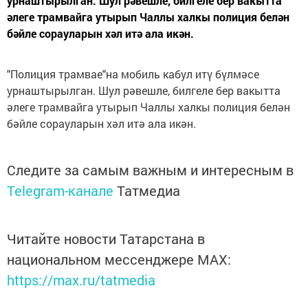
урнаштырылган. Шул рәвешле, билгеле бер вакытта
әлеге трамвайга утырып Чаллы халкы полиция белән
бәйле сорауларын хәл итә ала икән.
"Полиция трамвае"на мобиль кабул итү бүлмәсе
урнаштырылган. Шул рәвешле, билгеле бер вакытта
әлеге трамвайга утырып Чаллы халкы полиция белән
бәйле сорауларын хәл итә ала икән.
Следите за самым важным и интересным в
Telegram-канале
Татмедиа
Читайте новости Татарстана в
национальном мессенджере MАХ:
https://max.ru/tatmedia