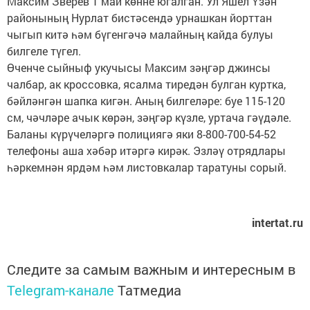
Максим Зверев 1 май көнне югалган. Ул Яшел Үзән
районының Нурлат бистәсендә урнашкан йорттан
чыгып китә һәм бүгенгәчә малайның кайда булуы
билгеле түгел.
Өченче сыйныф укучысы Максим зәңгәр джинсы
чалбар, ак кроссовка, ясалма тиредән булган куртка,
бәйләнгән шапка кигән. Аның билгеләре: буе 115-120
см, чәчләре ачык көрән, зәңгәр күзле, уртача гәүдәле.
Баланы күрүчеләргә полициягә яки 8-800-700-54-52
телефоны аша хәбәр итәргә кирәк. Эзләү отрядлары
һәркемнән ярдәм һәм листовкалар таратуны сорый.
intertat.ru
Следите за самым важным и интересным в
Telegram-канале
Татмедиа