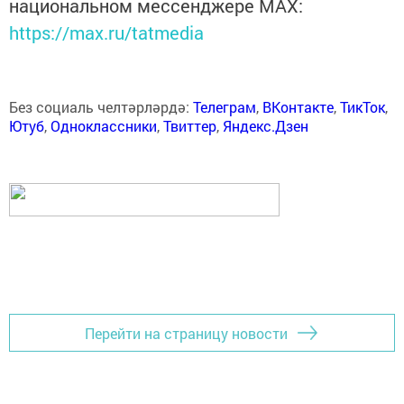
национальном мессенджере MАХ:
https://max.ru/tatmedia
Без социаль челтәрләрдә:
Телеграм
,
ВКонтакте
,
ТикТок
,
Ютуб
,
Одноклассники
,
Твиттер
,
Яндекс.Дзен
Перейти на страницу новости