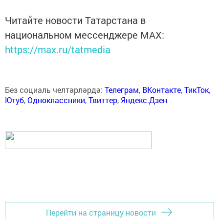
Читайте новости Татарстана в
национальном мессенджере MАХ:
https://max.ru/tatmedia
Без социаль челтәрләрдә:
Телеграм
,
ВКонтакте
,
ТикТок
,
Ютуб
,
Одноклассники
,
Твиттер
,
Яндекс.Дзен
Перейти на страницу новости