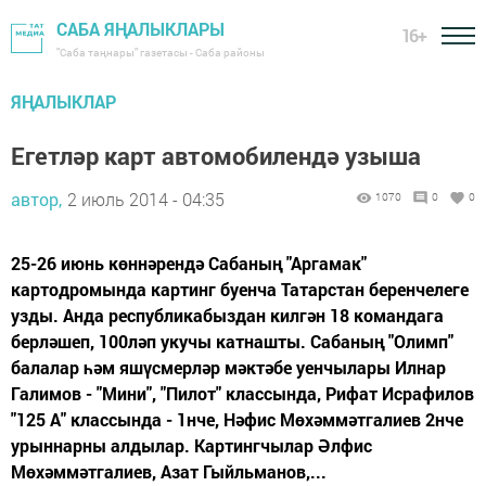
САБА ЯҢАЛЫКЛАРЫ
16+
"Саба таңнары" газетасы - Саба районы
ЯҢАЛЫКЛАР
Егетләр карт автомобилендә узыша
автор,
2 июль 2014 - 04:35
1070
0
0
25-26 июнь көннәрендә Сабаның "Аргамак"
картодромында картинг буенча Татарстан беренчелеге
узды. Анда республикабыздан килгән 18 командага
берләшеп, 100ләп укучы катнашты. Сабаның "Олимп"
балалар һәм яшүсмерләр мәктәбе уенчылары Илнар
Галимов - "Мини", "Пилот" классында, Рифат Исрафилов
"125 А" классында - 1нче, Нәфис Мөхәммәтгалиев 2нче
урыннарны алдылар. Картингчылар Әлфис
Мөхәммәтгалиев, Азат Гыйльманов,...