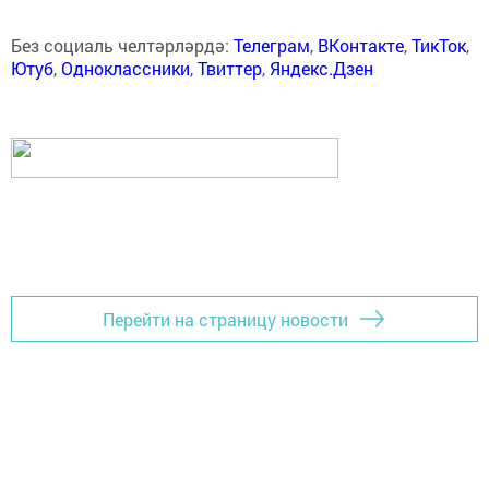
Без социаль челтәрләрдә:
Телеграм
,
ВКонтакте
,
ТикТок
,
Ютуб
,
Одноклассники
,
Твиттер
,
Яндекс.Дзен
Перейти на страницу новости