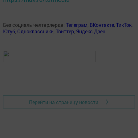
Без социаль челтәрләрдә:
Телеграм
,
ВКонтакте
,
ТикТок
,
Ютуб
,
Одноклассники
,
Твиттер
,
Яндекс.Дзен
Перейти на страницу новости