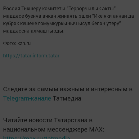
Россия Тикшерү комитеты “Террорчылык акты”
маддәсе буенча ачкан җинаять эшен “Ике яки аннан да
күбрәк кешене гомумкуркыныч ысул белән үтерү”
маддәсенә алмаштырды.
Фото: kzn.ru
https://tatar-inform.tatar
Следите за самым важным и интересным в
Telegram-канале
Татмедиа
Читайте новости Татарстана в
национальном мессенджере MАХ:
https://max.ru/tatmedia