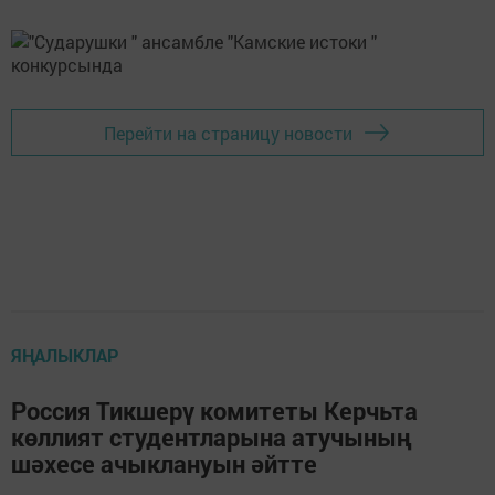
Перейти на страницу новости
ЯҢАЛЫКЛАР
Россия Тикшерү комитеты Керчьта
көллият студентларына атучының
шәхесе ачыклануын әйтте