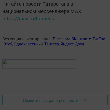
Читайте новости Татарстана в
национальном мессенджере MАХ:
https://max.ru/tatmedia
Без социаль челтәрләрдә:
Телеграм
,
ВКонтакте
,
ТикТок
,
Ютуб
,
Одноклассники
,
Твиттер
,
Яндекс.Дзен
Перейти на страницу новости