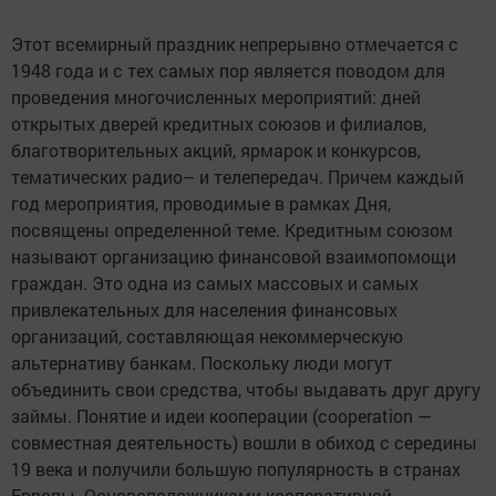
Этот всемирный праздник непрерывно отмечается с
1948 года и с тех самых пор является поводом для
проведения многочисленных мероприятий: дней
открытых дверей кредитных союзов и филиалов,
благотворительных акций, ярмарок и конкурсов,
тематических радио– и телепередач. Причем каждый
год мероприятия, проводимые в рамках Дня,
посвящены определенной теме. Кредитным союзом
называют организацию финансовой взаимопомощи
граждан. Это одна из самых массовых и самых
привлекательных для населения финансовых
организаций, составляющая некоммерческую
альтернативу банкам. Поскольку люди могут
объединить свои средства, чтобы выдавать друг другу
займы. Понятие и идеи кооперации (cooperation —
совместная деятельность) вошли в обиход с середины
19 века и получили большую популярность в странах
Европы. Основоположниками кооперативной