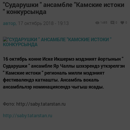
"Сударушки " ансамбле "Камские истоки
" конкурсында
автор,
17 октябрь 2018 - 19:13
1485
0
0
16 октябрь конне Иске Икшермэ мэдэният йортынын "
Сударушки " ансамбле Яр Чаллы шэхэрендэ уткэрелгэн
" Камские истоки " региональ милли мэдэният
фестивалендэ катнашты. Ансамбль вокаль
ансамбльлэр номинациясендэ чыгыш ясады.
Фото: http://saby.tatarstan.ru
http://saby.tatarstan.ru