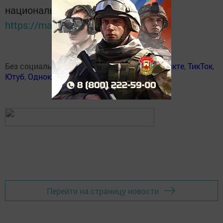
национальном мессенджере MАХ:
https://max.ru/tatmedia
Без социаль челтәрләрдә:
Телеграм
,
ВКонтакте
,
ТикТок
,
Ютуб
,
Одноклассники
,
Твиттер
,
Яндекс.Дзен
Перейти на страницу новости