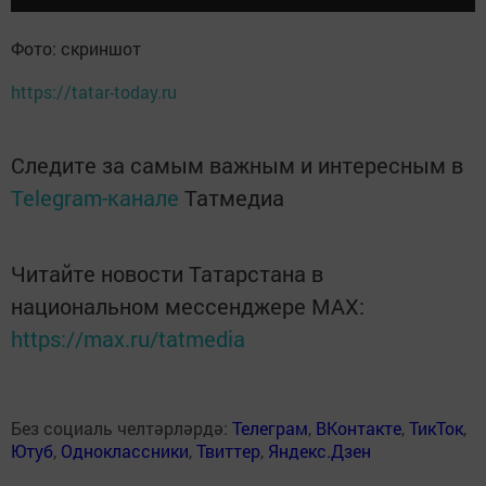
Фото: скриншот
https://tatar-today.ru
Следите за самым важным и интересным в
Telegram-канале
Татмедиа
Читайте новости Татарстана в
национальном мессенджере MАХ:
https://max.ru/tatmedia
Без социаль челтәрләрдә:
Телеграм
,
ВКонтакте
,
ТикТок
,
Ютуб
,
Одноклассники
,
Твиттер
,
Яндекс.Дзен