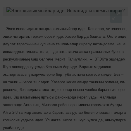
– Элек инвалидлык алырга кызыкмыйлар иде. Кеше­ләр, читенсенеп,
эшкә чыгарлык төркем сорый иде. Хәзер бар да башкача. Әллә инде
дәүләт тарафыннан күп кенә ташламалар бирелү нәтиҗә­семе, кеше
инвалидлык алыр­га тели, – ди вакытлыча эшкә яраксызлык буенча
рес­публиканың баш белгече Фә­рит Галиуллин. – ВТЭКта эш­ләдем.
Шул чакларда күңелдә бер хыял бар иде. Барлык медицина
экспертизасы үткә­рүчеләрне бер түбә астына кертәсе килде. Без –
өч табиб – бергә эшләдек. Хәзерге кебек авыру табибны эзләми, ки­
ре­сенчә, без ярдәмгә мох­таҗ кешеләр янына үзебез барып тикшерә
идек. Эш вакытының яртысы районнарда йөреп узды. Чаллыда
эшләгәндә Актаныш, Мин­зәлә районнары минем карамакта булды.
Айга 2-3 тапкыр авылларга барып, авырулар белән очрашып, аларга
комиссия уздыра идек. Ул чакта безгә эш күп булса да, авыруларга
уңайлы иде.