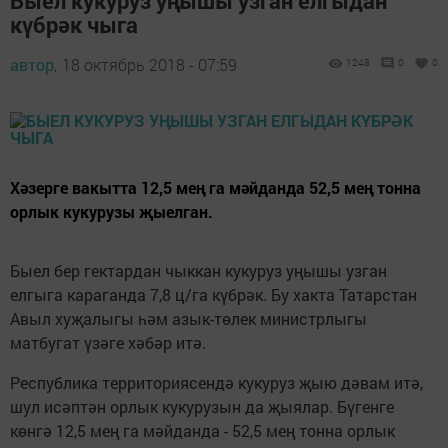
Быел кукуруз уңышы узган елгыдан
күбрәк чыга
автор,
18 октябрь 2018 - 07:59
1248
0
0
Хәзерге вакытта 12,5 мең га мәйданда 52,5 мең тонна
орлык кукурузы җыелган.
Быел бер гектардан чыккан кукуруз уңышы узган
елгыга караганда 7,8 ц/га күбрәк. Бу хакта Татарстан
Авыл хуҗалыгы һәм азык-төлек министрлыгы
матбугат үзәге хәбәр итә.
Республика территориясендә кукуруз җыю дәвам итә,
шул исәптән орлык кукурузын да җыялар. Бүгенге
көнгә 12,5 мең га мәйданда - 52,5 мең тонна орлык