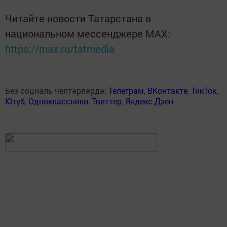
Читайте новости Татарстана в
национальном мессенджере MАХ:
https://max.ru/tatmedia
Без социаль челтәрләрдә:
Телеграм
,
ВКонтакте
,
ТикТок
,
Ютуб
,
Одноклассники
,
Твиттер
,
Яндекс.Дзен