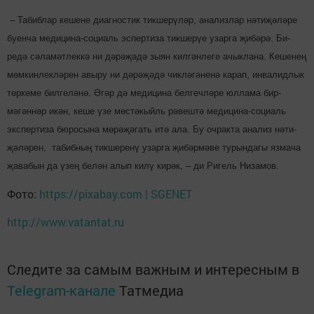
– Табиблар кешене диагностик тикшерүләр, анализлар нәтиҗәләре
буенча ме­дицина-социаль эспертиза тикшерүе узарга җибәрә. Би­
редә сәламәтлеккә ни дәрә­җәдә зыян килгәнлеге ачыклана. Кешенең
мөм­кин­лек­ләрен авыру ни дә­рәҗәдә чикләгәненә карап, инвалидлык
төркеме бил­геләнә. Әгәр дә медицина бел­гечләре юллама бир­
мәгәннәр икән, кеше үзе мөстәкыйль рәвештә ме­дицина-социаль
экспертиза бюросына мөрәҗәгать итә ала. Бу очракта анализ нә­ти­
җәләрен, табибның тик­ше­ренү узарга җибәрмәве турындагы язмача
җавабын да үзең белән алып килү кирәк, – ди Ригель Низамов.
Фото:
https://pixabay.com | SGENET
http://www.vatantat.ru
Следите за самым важным и интересным в
Telegram-канале
Татмедиа