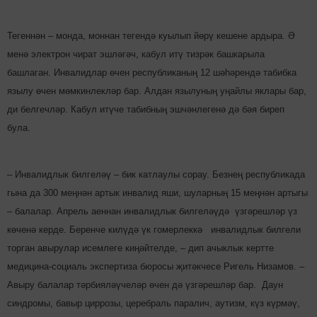
Тегеннән – монда, моннан тегендә куылып йөрү кешене ардыра. Ә
менә электрон чират эшләгәч, кабул итү тиз­рәк башкарыла
башлаган. Инва­лидлар өчен респуб­лика­ның 12 шәһәрендә табибка
язылу өчен мөмкин­лекләр бар. Алдан язылуның уңайлы яклары бар,
ди бел­гечләр. Кабул итүче табиб­ның эшчәнлегенә дә бәя биреп
була.
– Инвалидлык билгеләү – бик катлаулы сорау. Безнең республикада
гына да 300 меңнән артык инвалид яши, шуларның 15 меңнән артыгы
– балалар. Апрель аеннан инвалидлык билгеләүдә үз­гә­решләр үз
көченә керде. Беренче килүдә үк го­мер­леккә инвалидлык билгели
торган авырулар исемлеге киңәй­телде, – дип ачык­лык кертте
медицина-со­циаль экс­пер­тиза бюросы җитәк­чесе Ригель Низамов. –
Авыру балалар тәр­бия­ләүчеләр өчен дә үзгә­реш­ләр бар. Даун
синдромы, бавыр циррозы, церебраль паралич, аутизм, күз күрмәү,