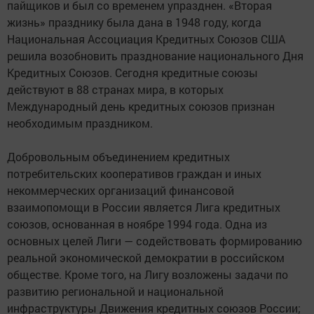
пайщиков и был со временем упразднен. «Вторая
жизнь» празднику была дана в 1948 году, когда
Национальная Ассоциация Кредитных Союзов США
решила возобновить празднование национального Дня
Кредитных Союзов. Сегодня кредитные союзы
действуют в 88 странах мира, в которых
Международный день кредитных союзов признан
необходимым праздником.
Добровольным объединением кредитных
потребительских кооперативов граждан и иных
некоммерческих организаций финансовой
взаимопомощи в России является Лига кредитных
союзов, основанная в ноябре 1994 года. Одна из
основных целей Лиги — содействовать формированию
реальной экономической демократии в российском
обществе. Кроме того, на Лигу возложены задачи по
развитию региональной и национальной
инфраструктуры Движения кредитных союзов России;