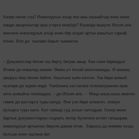
Хәзер ничек соң? Инвалидлык алыр яки аны озынайтыр өчен кеше
нинди авырлыклар аша үтәргә мәҗ­бүр? Казанда яшәүче Илсия апа
әнисенә инвалидлык алыр өчен бер елдан артык вакытын сарыф
иткән. Әле дә эшләре барып чыкмаган.
– Документлар белән эш йөртү бигрәк авыр. Кая гына бармадык.
Әтием дә инвалид минем. Әмма ул болай азап­ланмады. Ә әнинең
авыруы баш белән бәйле. Акылына зыян килгән. Үзе йөри алмый,
күзләре дә күрми инде. Үзе­безнең хастаханә психиат­рыннан ерак
китә алмыйча тилмердек, – ди Илсия апа. – Миңа аның кызы икәнле­
гем­не дә расларга туры килде. Әни үзе йөри алмагач, опекун
булырга туры килә. Күп тапкыр суд юлын таптадым. Хә­зер менә
барлык доку­мент­лар­ны социаль яклау бү­ле­генә илтеп тапшырам,
инвалидлык артыннан йөрү­не дә­вам итәм. Барысы да әниемә яхшы
булсын өчен эшләнә бит.