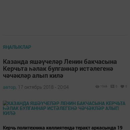
ЯҢАЛЫКЛАР
Казанда яшәүчеләр Ленин бакчасына
Керчьта һәлак булганнар истәлегенә
чәчәкләр алып килә
автор,
17 октябрь 2018 - 20:04
1346
0
0
Керчь политехника көллиятендә теракт аркасында 19