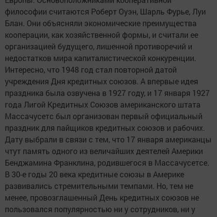
философии считаются Роберт Оуэн, Шарль Фурье, Луи
Блан. Они объясняли экономические преимущества
кооперации, как хозяйственной формы, и считали ее
организацией будущего, лишенной противоречий и
недостатков мира капиталистической конкуренции.
Интересно, что 1948 год стал повторной датой
учреждения Дня кредитных союзов. А впервые идея
праздника была озвучена в 1927 году, и 17 января 1927
года Лигой Кредитных Союзов американского штата
Массачусетс был организован первый официальный
праздник для пайщиков кредитных союзов и рабочих.
Дату выбрали в связи с тем, что 17 января американцы
чтут память одного из величайших деятелей Америки
Бенджамина Франклина, родившегося в Массачусетсе.
В 30-е годы 20 века кредитные союзы в Америке
развивались стремительными темпами. Но, тем не
менее, провозглашенный День кредитных союзов не
пользовался популярностью ни у сотрудников, ни у