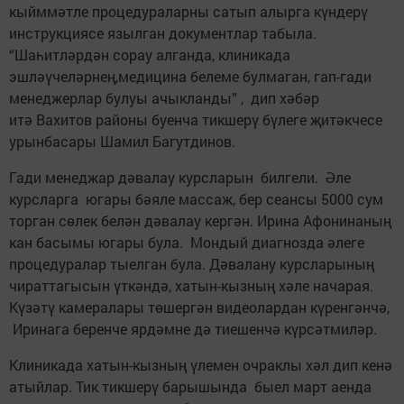
кыйммәтле процедураларны сатып алырга күндерү
инструкциясе язылган документлар табыла.
“Шаһитләрдән сорау алганда, клиникада
эшләүчеләрнең,медицина белеме булмаган, гап-гади
менеджерлар булуы ачыкланды” , дип хәбәр
итә Вахитов районы буенча тикшерү бүлеге җитәкчесе
урынбасары Шамил Багутдинов.
Гади менеджар дәвалау курсларын билгели. Әле
курсларга югары бәяле массаж, бер сеансы 5000 сум
торган сөлек белән дәвалау кергән. Ирина Афонинаның
кан басымы югары була. Мондый диагнозда әлеге
процедуралар тыелган була. Дәвалану курсларының
чираттагысын үткәндә, хатын-кызның хәле начарая.
Күзәтү камералары төшергән видеолардан күренгәнчә,
Иринага беренче ярдәмне дә тиешенчә күрсәтмиләр.
Клиникада хатын-кызның үлемен очраклы хәл дип кенә
атыйлар. Тик тикшерү барышында быел март аенда