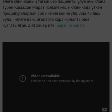
әлеге клиниканың тагын бер пациенты үлүе ачыклана.
Түбән Камадан Марат исемле кеше клиникада үткән
процедуралардан соң икенче көнне үлә. Аңа 43 яшь
була. Әлеге вакыйгаларга кара җинаять эше
кузгатылган, дип хәбәр итә
Беренче канал
.