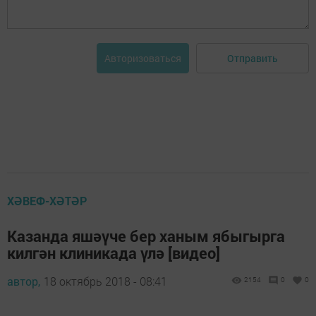
Отправить
Авторизоваться
ХӘВЕФ-ХӘТӘР
Казанда яшәүче бер ханым ябыгырга
килгән клиникада үлә [видео]
автор,
18 октябрь 2018 - 08:41
2154
0
0