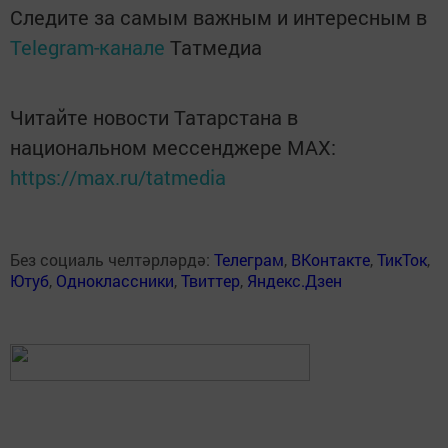
Следите за самым важным и интересным в
Telegram-канале
Татмедиа
Читайте новости Татарстана в
национальном мессенджере MАХ:
https://max.ru/tatmedia
Без социаль челтәрләрдә:
Телеграм
,
ВКонтакте
,
ТикТок
,
Ютуб
,
Одноклассники
,
Твиттер
,
Яндекс.Дзен