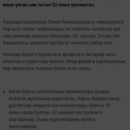
кеше үлгән һәм тагын 52 кеше яраланган.
Казанда яшәүчеләр Ленин бакчасындагы мемориалга
Керчьта теракт корбаннары истәлегенә чәчәкләр куя
һәм шәмнәр яндыра башлады. Бу турыда Татарстан
башкаласы мэриясе матбугат хезмәте хәбәр итә.
Нигездә бирегә Керчьтагы фаҗигага битараф кала
алмаган студентлар килгән. Алар фаҗига корбаннарын
бер минутлык тынлык белән искә алды.
Бүген Керчь политехника көллиятендә кулдан
ясалган җайланма шартлаган. Керчь Бердәм кизү-
диспетчер хезмәте мәгълүматлары буенча 19
кеше һәлак булган. 52 кешене хастаханәгә
озатканнар. Зыян күрүчеләрнең күбесе
яшүсмерләр.