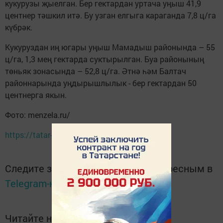
кукурузы җыелган. Бер гектардан уртача уңыш 41,9
центнер тәшкил итә. Бу узган елгыга караганда 7,8 ц/га
күбрәк.
Кукуруздан иң югары уңыш Мамадыш районында – 55
ц/га, 1,3 мең гектарда суктырылган. Буа районының
төньяк зонасында – 52,8 ц/га. Әтнә һәм Балтач
районнарында уңдырышлылык - бер гектардан 50
центнерга якын.
Фото: menzela.ru/
https://tatar-inform.tatar
Следите за самым важным и интересным в
Telegram-канале
Татмедиа
Читайте новости Татарстана в