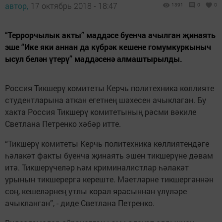
автор,
17 октябрь 2018 - 18:47
1391
0
0
“Террорчылык акты” маддәсе буенча ачылган җинаять
эше “Ике яки аннан да күбрәк кешене гомумкуркыныч
ысул белән үтерү” маддәсенә алмаштырылды.
Россия Тикшерү комитеты Керчь политехника көллияте
студентларына аткан егетнең шәхесен ачыклаган. Бу
хакта Россия Тикшерү комитетының рәсми вәкиле
Светлана Петренко хәбәр итте.
“Тикшерү комитеты Керчь политехника көллиятендәге
һәлакәт факты буенча җинаять эшен тикшерүне дәвам
итә. Тикшерүчеләр һәм криминалистлар һәлакәт
урынын тикшерергә кереште. Мәетләрне тикшергәннән
соң, кешеләрнең утлы корал ярасыннан үлүләре
ачыкланган”, - диде Светлана Петренко.