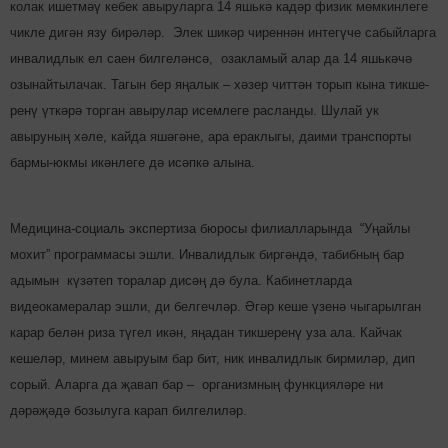
колак ишетмәү кебек авыруларга 14 яшькә кадәр физик мөм­кинлеге
чикле дигән язу би­рәләр. Элек ши­кәр чи­рен­нән интегүче сабыйларга
инвалидлык ел саен билге­ләнсә, озакламый алар да 14 яшь­кәчә
озынайтылачак. Тагын бер яңалык – хәзер чит­тән торып кына тик­ше­
ренү үткәрә торган авырулар исемлеге расланды. Шулай ук
авыруның хәле, кайда яшә­гәне, ара ераклыгы, даими транспорты
бар­мы-юкмы икәнлеге дә исәпкә алына.
Медицина-социаль экс­пер­тиза бюросы филиалларында “Уңайлы
мохит” программасы эшли. Инвалидлык биргәндә, табибның бар
адымын күзәтеп торалар дисәң дә була. Кабинетларда
видеокамералар эшли, ди белгеч­ләр. Әгәр кеше үзенә чыгарылган
карар белән риза түгел икән, яңадан тикшеренү уза ала. Кайчак
кешеләр, минем авыруым бар бит, ник инвалидлык бирмиләр, дип
сорый. Аларга да җавап бар – орга­низмның функцияләре ни
дәрәҗәдә бозылуга карап билгелиләр.