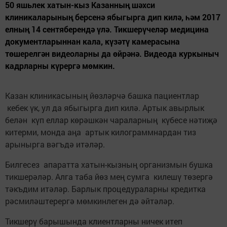
50 яшьлек хатын-кыз Казанның шәхси
клиникаларының берсенә ябыгырга дип килә, һәм 2017
елның 14 сентяберендә үлә. Тикшерүчеләр медицина
документларыннан кала, күзәтү камерасына
төшерелгән видеоларны да өйрәнә. Видеода куркыныч
кадрларны күрергә мөмкин.
Казан клиникасының йөзләрчә башка пациентлар
кебек үк, ул да ябыгырга дип килә. Артык авырлык
белән күп еллар көрәшкән чараларның күбесе нәтиҗә
китерми, монда аңа артык килограммнардан тиз
арынырга вәгъдә итәләр.
Билгесез апаратта хатын-кызның организмын бушка
тикшерәләр. Алга таба йөз мең сумга килешү төзергә
тәкъдим итәләр. Барлык процедураларны кредитка
рәсмиләштерергә мөмкинлеген дә әйтәләр.
Тикшерү барышында клиентларны ничек итеп