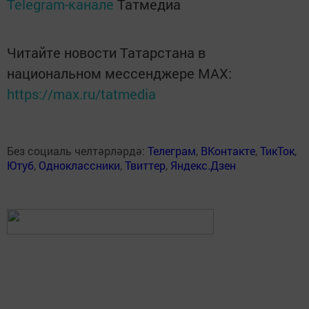
Telegram-канале
Татмедиа
Читайте новости Татарстана в
национальном мессенджере MАХ:
https://max.ru/tatmedia
Без социаль челтәрләрдә:
Телеграм
,
ВКонтакте
,
ТикТок
,
Ютуб
,
Одноклассники
,
Твиттер
,
Яндекс.Дзен