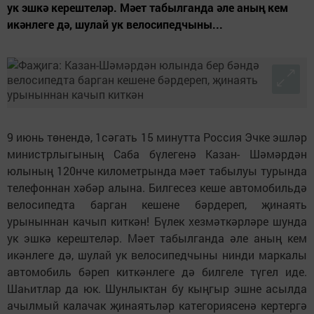
ук эшкә керештеләр. Мәет табылганда әле аның кем
икәнлеге дә, шулай ук велосипедчыны...
9 июнь төнендә, 1сәгать 15 минутта Россия Эчке эшләр
министрлыгының Саба бүлегенә Казан- Шәмәрдән
юлының 120нче километрында мәет табылуы турында
телефоннан хәбәр алына. Билгесез кеше автомобильдә
велосипедта барган кешене бәрдереп, җинаять
урыныннан качып киткән! Бүлек хезмәткәрләре шунда
ук эшкә керештеләр. Мәет табылганда әле аның кем
икәнлеге дә, шулай ук велосипедчыны нинди маркалы
автомобиль бәреп киткәнлеге дә билгеле түгел иде.
Шаһитлар да юк. Шунлыктан бу кыңгыр эшне асылда
ачылмый калачак җинаятьләр категориясенә кертергә