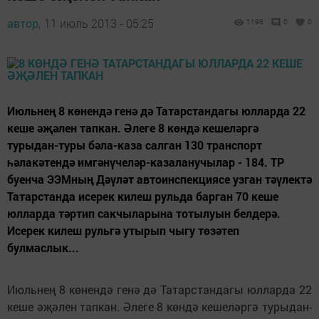
автор,
11 июль 2013 - 05:25
1198
0
0
Июльнең 8 көнендә генә дә Татарстандагы юлларда 22
кеше әҗәлен тапкан. Әлеге 8 көндә кешеләргә
турыдан-туры бәла-каза салган 130 транспорт
һәлакәтендә имгәнүчеләр-казаланучылар - 184. ТР
буенча ЭЭМның Дәүләт автоинспекциясе узган тәүлектә
Татарстанда исерек килеш рульда барган 70 кеше
юлларда тәртип сакчыларына тотылуын белдерә.
Исерек килеш рульгә утырып чыгу төзәтеп
булмаслык...
Июльнең 8 көнендә генә дә Татарстандагы юлларда 22
кеше әҗәлен тапкан. Әлеге 8 көндә кешеләргә турыдан-