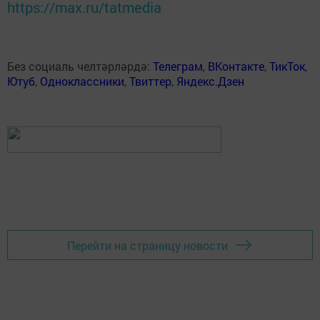
https://max.ru/tatmedia
Без социаль челтәрләрдә:
Телеграм
,
ВКонтакте
,
ТикТок
,
Ютуб
,
Одноклассники
,
Твиттер
,
Яндекс.Дзен
Перейти на страницу новости