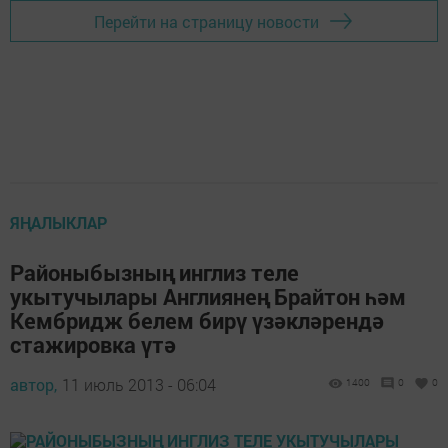
Перейти на страницу новости
ЯҢАЛЫКЛАР
Районыбызның инглиз теле
укытучылары Англиянең Брайтон һәм
Кембридж белем бирү үзәкләрендә
стажировка үтә
автор,
11 июль 2013 - 06:04
1400
0
0