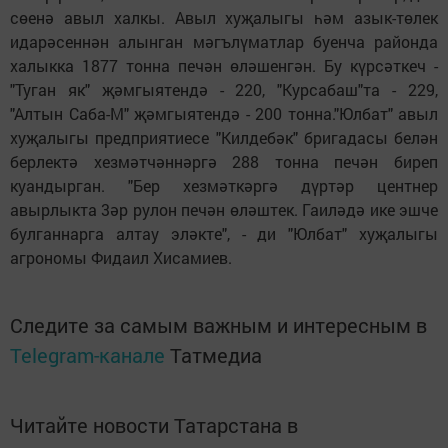
сөенә авыл халкы. Авыл хуҗалыгы һәм азык-төлек
идарәсеннән алынган мәгълүматлар буенча районда
халыкка 1877 тонна печән өләшенгән. Бу күрсәткеч -
"Туган як" җәмгыятендә - 220, "Курсабаш"та - 229,
"Алтын Саба-М" җәмгыятендә - 200 тонна."Юлбат" авыл
хуҗалыгы предприятиесе "Килдебәк" бригадасы белән
берлектә хезмәтчәннәргә 288 тонна печән биреп
куандырган. "Бер хезмәткәргә дүртәр центнер
авырлыкта 3әр рулон печән өләштек. Гаиләдә ике эшче
булганнарга алтау эләкте", - ди "Юлбат" хуҗалыгы
агрономы Фидаил Хисамиев.
Следите за самым важным и интересным в
Telegram-канале
Татмедиа
Читайте новости Татарстана в