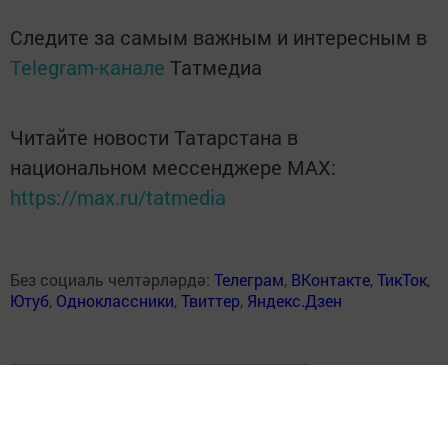
Следите за самым важным и интересным в
Telegram-канале
Татмедиа
Читайте новости Татарстана в
национальном мессенджере MАХ:
https://max.ru/tatmedia
Без социаль челтәрләрдә:
Телеграм
,
ВКонтакте
,
ТикТок
,
Ютуб
,
Одноклассники
,
Твиттер
,
Яндекс.Дзен