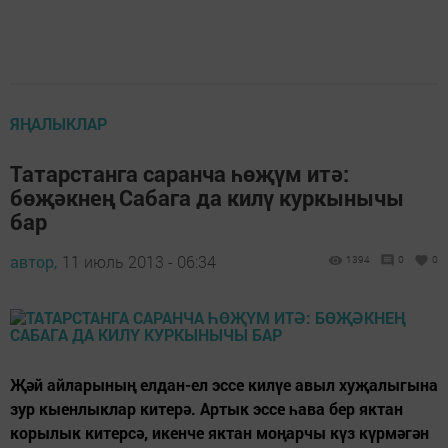
ЯҢАЛЫКЛАР
Татарстанга саранча һөҗүм итә:
бөҗәкнең Сабага да килү куркынычы
бар
автор,
11 июль 2013 - 06:34
1394
0
0
Җәй айларының елдан-ел эссе килүе авыл хуҗалыгына
зур кыенлыклар китерә. Артык эссе һава бер яктан
корылык китерсә, икенче яктан моңарчы күз күрмәгән