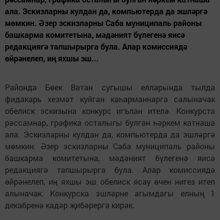
ала. Эскизларны кулдан да, компьютерда да эшләргә
мөмкин. Әзер эскизларны Саба муниципаль районы
башкарма комитетына, мәдәният бүлегенә яисә
редакциягә тапшырырга була. Алар комиссиядә
өйрәнелеп, иң яхшы эш...
Районда Бөек Ватан сугышы елларында тылда
фидакарь хезмәт куйган каһарманнарга салыначак
обелиск эскизына конкурс игълан ителә. Конкурста
рәссамнар, графика осталыгы булган һәркем катнаша
ала. Эскизларны кулдан да, компьютерда да эшләргә
мөмкин. Әзер эскизларны Саба муниципаль районы
башкарма комитетына, мәдәният бүлегенә яисә
редакциягә тапшырырга була. Алар комиссиядә
өйрәнелеп, иң яхшы эш обелиск ясау өчен нигез итеп
алыначак. Конкурска эшләрне агымдагы елның 1
декабренә кадәр җибәрергә кирәк.