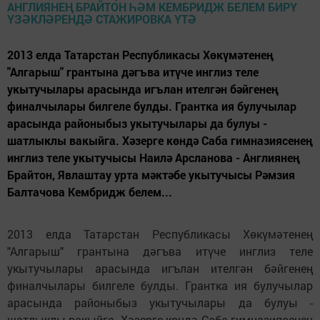
2013 елда Татарстан Республикасы Хөкүмәтенең
"Алгарыш" грантына дәгъва итүче инглиз теле
укытучылары арасында игълан ителгән бәйгенең
финалчылары билгеле булды. Грантка ия булучылар
арасында районыбыз укытучылары да булуы -
шатлык­лы вакыйга. Хәзерге көндә Саба гимназиясенең
инглиз теле укытучысы Наилә Арсланова - Англиянең
Брайтон, Явлаштау урта мәктәбе укытучысы Рәмзия
Балтачова Кемб­ридж белем...
2013 елда Татарстан Республикасы Хөкүмәтенең
"Алгарыш" грантына дәгъва итүче инглиз теле
укытучылары арасында игълан ителгән бәйгенең
финалчылары билгеле булды. Грантка ия булучылар
арасында районыбыз укытучылары да булуы -
шатлык­лы вакыйга. Хәзерге көндә Саба гимназиясенең