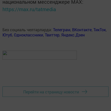
национальном мессенджере MАХ:
https://max.ru/tatmedia
Без социаль челтәрләрдә:
Телеграм
,
ВКонтакте
,
ТикТок
,
Ютуб
,
Одноклассники
,
Твиттер
,
Яндекс.Дзен
Перейти на страницу новости