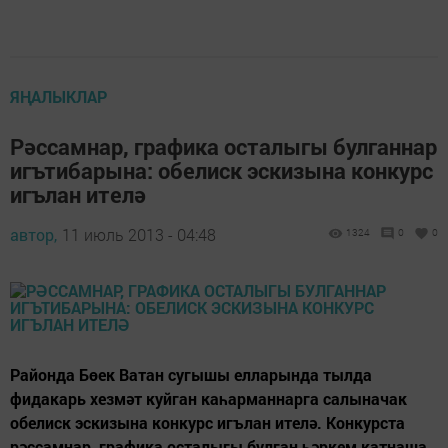
ЯҢАЛЫКЛАР
Рәссамнар, графика осталыгы булганнар
игътибарына: обелиск эскизына конкурс
игълан ителә
автор,
11 июль 2013 - 04:48
1324
0
0
Районда Бөек Ватан сугышы елларында тылда
фидакарь хезмәт куйган каһарманнарга салыначак
обелиск эскизына конкурс игълан ителә. Конкурста
рәссамнар, графика осталыгы булган һәркем катнаша