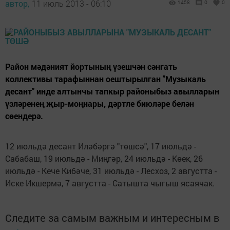
автор,
11 июль 2013 - 06:10
1458
0
0
Район мәдәният йортының үзешчән сәнгать
коллективы тарафыннан оештырылган "Музыкаль
десант" инде алтынчы тапкыр районыбыз авылларын
үзләренең җыр-моңнары, дәртле биюләре белән
сөендерә.
12 июльдә десант Иләбәргә "төшсә", 17 июльдә -
Сабабаш, 19 июльдә - Миңгәр, 24 июльдә - Көек, 26
июльдә - Кече Кибәче, 31 июльдә - Лесхоз, 2 августта -
Иске Икшермә, 7 августта - Сатышта чыгыш ясаячак.
Следите за самым важным и интересным в