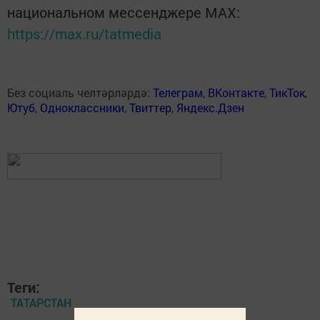
национальном мессенджере MАХ:
https://max.ru/tatmedia
Без социаль челтәрләрдә:
Телеграм
,
ВКонтакте
,
ТикТок
,
Ютуб
,
Одноклассники
,
Твиттер
,
Яндекс.Дзен
Теги:
ТАТАРСТАН