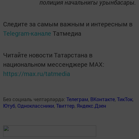
полиция начальнигы урынбасары.
Следите за самым важным и интересным в
Telegram-канале
Татмедиа
Читайте новости Татарстана в
национальном мессенджере MАХ:
https://max.ru/tatmedia
Без социаль челтәрләрдә:
Телеграм
,
ВКонтакте
,
ТикТок
,
Ютуб
,
Одноклассники
,
Твиттер
,
Яндекс.Дзен