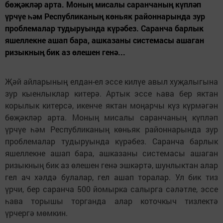
бөҗәкләр арта. Моның мисалы саранчаның күпләп
үрчүе һәм Республиканың көньяк районнарында зур
проблемалар тудыруында күрәбез. Саранча барлык
яшеллекне ашап бара, ашказаны системасы ашаган
ризыкның бик аз өлешен генә...
Җәй айларының елдан-ел эссе килүе авыл хуҗалыгына
зур кыенлыклар китерә. Артык эссе һава бер яктан
корылык китерсә, икенче яктан моңарчы күз күрмәгән
бөҗәкләр арта. Моның мисалы саранчаның күпләп
үрчүе һәм Республиканың көньяк районнарында зур
проблемалар тудыруында күрәбез. Саранча барлык
яшеллекне ашап бара, ашказаны системасы ашаган
ризыкның бик аз өлешен генә эшкәртә, шунлыктан алар
гел ач хәлдә булалар, гел ашап торалар. Ул бик тиз
үрчи, бер саранча 500 йомырка салырга сәләтле, эссе
һава торышы торганда алар коточкыч тизлектә
үрчергә мөмкин.