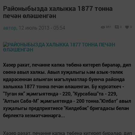
Районыбызда халыкка 1877 тонна
печән өләшенгән
автор,
12 июль 2013 - 05:54
951
0
0
Хәзер рәхәт, печәнне капка төбенә китереп бирәләр, дип
сөенә авыл халкы. Авыл хуҗалыгы һәм азык-төлек
идарәсеннән алынган мәгълүматлар буенча районда
халыкка 1877 тонна печән өләшенгән. Бу күрсәткеч -
"Туган як" җәмгыятендә - 220, "Курсабаш"та - 229,
"Алтын Саба-М" җәмгыятендә - 200 тонна."Юлбат" авыл
хуҗалыгы предприятиесе "Килдебәк" бригадасы белән
берлектә хезмәтчәннәргә...
Хәзер рәхәт, печәнне капка төбенә китереп бирәләр, дип