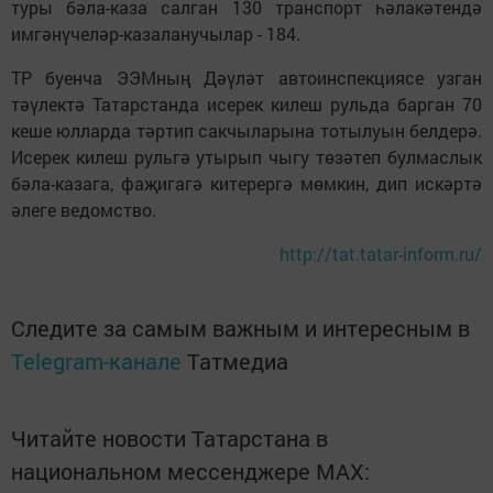
туры бәла-каза салган 130 транспорт һәлакәтендә
имгәнүчеләр-казаланучылар - 184.
ТР буенча ЭЭМның Дәүләт автоинспекциясе узган
тәүлектә Татарстанда исерек килеш рульда барган 70
кеше юлларда тәртип сакчыларына тотылуын белдерә.
Исерек килеш рульгә утырып чыгу төзәтеп булмаслык
бәла-казага, фаҗигагә китерергә мөмкин, дип искәртә
әлеге ведомство.
http://tat.tatar-inform.ru/
Следите за самым важным и интересным в
Telegram-канале
Татмедиа
Читайте новости Татарстана в
национальном мессенджере MАХ: