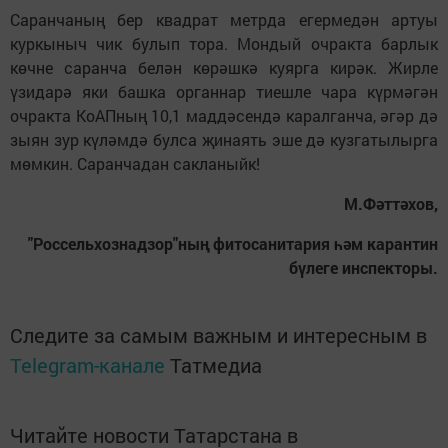
Саранчаның бер квадрат метрда егермедән артуы
куркыныч чик булып тора. Мондый очракта барлык
көчне саранча белән көрәшкә куярга кирәк. Жирле
үзидарә яки башка органнар тиешле чара күрмәгән
очракта КоАПның 10,1 маддәсендә каралганча, әгәр дә
зыян зур күләмдә булса җинаять эше дә кузгатылырга
мөмкин. Саранчадан сакланыйк!
М.Фәттәхов,
"Россельхознадзор"ның фитосанитария һәм карантин
бүлеге инспекторы.
Следите за самым важным и интересным в
Telegram-канале
Татмедиа
Читайте новости Татарстана в