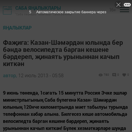
САБА ЯҢАЛЫКЛАРЫ
16+
4
Автоматическое закрытие баннера через
"Саба таңнары" газетасы - Саба районы
ЯҢАЛЫКЛАР
Фаҗига: Казан-Шәмәрдән юлында бер
бәндә велосипедта барган кешене
бәрдереп, җинаять урыныннан качып
киткән
автор,
12 июль 2013 - 05:58
780
0
0
9 июнь төнендә, 1сәгать 15 минутта Россия Эчке эшләр
министрлыгының Саба бүлегенә Казан- Шәмәрдән
юлының 120нче километрында мәет табылуы турында
телефоннан хәбәр алына. Билгесез кеше автомобильдә
велосипедта барган кешене бәрдереп, җинаять
урыныннан качып киткән! Бүлек хезмәткәрләре шунда