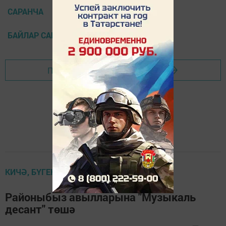
САРАНЧА
БАЙЛАР САБАСЫ
Перейти на страницу новости
КИЧӘ, БҮГЕН, ИРТӘГӘ
Районыбыз авылларына "Музыкаль
десант" төшә