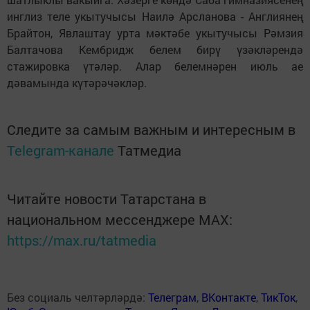
инглиз теле укытучысы Наилә Арсланова - Англиянең
Брайтон, Явлаштау урта мәктәбе укытучысы Рәмзия
Балтачова Кемб­ридж белем бирү үзәкләрендә
стажировка үтәләр. Алар белемнәрен июль ае
дәвамында күтәрәчәкләр.
Следите за самым важным и интересным в
Telegram-канале
Татмедиа
Читайте новости Татарстана в
национальном мессенджере MАХ:
https://max.ru/tatmedia
Без социаль челтәрләрдә:
Телеграм
,
ВКонтакте
,
ТикТок
,