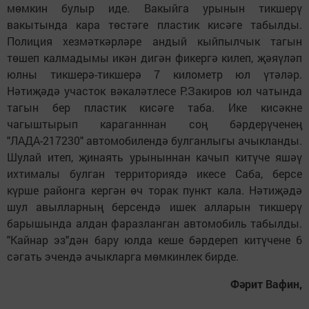
мөмкин булыр иде. Вакыйга урынын тикшерү
вакытында кара төстәге пластик кисәге табылды.
Полиция хезмәткәрләре андый кыйпылчык тагын
төшеп калмадымы икән дигән фикергә килеп, җәяүләп
юлны тикшерә-тикшерә 7 километр юл үтәләр.
Нәтиҗәдә участок вәкаләтлесе Р.Закиров юл чатында
тагын бер пластик кисәге таба. Ике кисәкне
чагыштырып караганннан соң бәрдерүченең
"ЛАДА-217230" автомобилендә булганлыгы ачык­ланды.
Шулай итеп, җинаять урыныннан качып китүче яшәү
ихтималы булган территориядә икесе Саба, берсе
күрше районга кергән өч торак пункт кала. Нәтиҗәдә
шул авылларның берсендә ишек алларын тикшерү
барышында алдан фаразланган автомобиль табылды.
"Кайнар эз"дән бару юлда кеше бәрдереп китүчене 6
сәгать эчендә ачыкларга мөмкинлек бирде.
Фәрит Вафин,