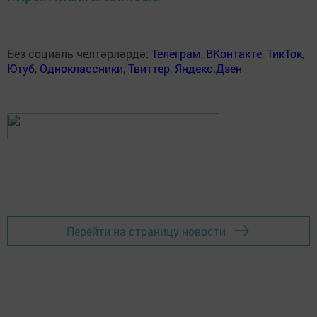
Без социаль челтәрләрдә:
Телеграм
,
ВКонтакте
,
ТикТок
,
Ютуб
,
Одноклассники
,
Твиттер
,
Яндекс.Дзен
Перейти на страницу новости