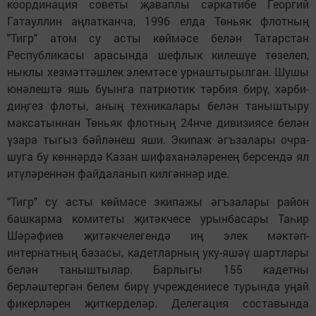
координация советы җа­вап­лы сәркатибе Геор­гий
Гатауллин аңлатканча, 1996 елда Төньяк флот­ның
"Тигр" атом су асты көймәсе белән Та­тарстан
Республикасы арасында шефлык ки­лешүе төзелеп,
ныклы хезмәттәшлек элемтәсе урнаштырылган. Шушы
юнәлештә яшь буынга патриотик тәрбия бирү, хәрби-
диңгез флоты, аның техникалары белән таныштыру
максатыннан Төньяк флотның 24нче дивизиясе белән
үзара тыгыз бәйләнеш яши. Экипаж әгъзалары очра­
шуга бу көннәрдә Казан шифаханәләренең берсендә ял
итүләреннән файдаланып килгәннәр иде.
"Тигр" су асты көймәсе экипажы әгъзалары район
башкарма комитеты җитәкчесе урынбасары Таһир
Шәрәфиев җи­тәкчелегендә иң элек мәктәп-
интернатның базасы, кадетларның уку-яшәү шартлары
белән таныштылар. Барлыгы 155 кадетны
берләштергән белем бирү учреждениесе турында уңай
фикерләрен җиткерделәр. Делегация составында