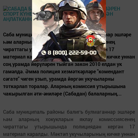
Саба муниципаль районы балигъ булмаганнар эшләре
һәм аларның хокукларын яклау комиссиясенең
чираттагы утырышында полициядән кергән 17
материал каралды. Мәктәп укучыларының кичке уннан
соң урамда йөрүләрен тыйган закон 2010 елдан ук
гамәлдә. Әмма полиция хезмәткәрләре "комендант
сәгате" чиген узып, урамда йөргән укучыларны
тоткарлап торалар. Аларның комиссия утырышына
чакырылган әти-әниләре (Сабадан) балаларның...
Саба муниципаль районы балигъ булмаганнар эшләре
һәм аларның хокукларын яклау комиссиясенең
чираттагы утырышында полициядән кергән 17
материал каралды. Мәктәп укучыларының кичке уннан