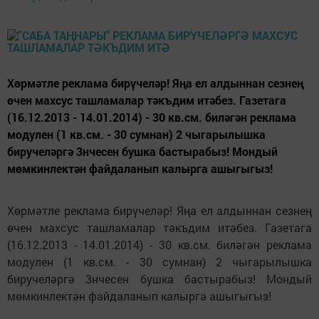
Хөрмәтле реклама бирүчеләр! Яңа ел алдыннан сезнең
өчен махсус ташламалар тәкъдим итәбез. Газетага
(16.12.2013 - 14.01.2014) - 30 кв.см. биләгән реклама
модулен (1 кв.см. - 30 сумнан) 2 чыгарылышка
биручеләргә 3нчесен бушка бастырабыз! Мондый
мөмкинлектән файдаланып калырга ашыгыгыз!
Хөрмәтле реклама бирүчеләр! Яңа ел алдыннан сезнең
өчен махсус ташламалар тәкъдим итәбез. Газетага
(16.12.2013 - 14.01.2014) - 30 кв.см. биләгән реклама
модулен (1 кв.см. - 30 сумнан) 2 чыгарылышка
биручеләргә 3нчесен бушка бастырабыз! Мондый
мөмкинлектән файдаланып калырга ашыгыгыз!