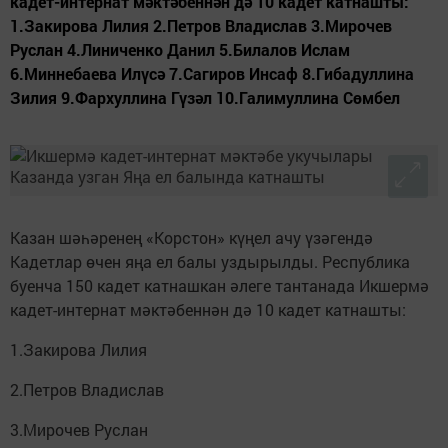
кадет-интернат мәктәбеннән дә 10 кадет катнашты:
1.Закирова Лилия 2.Петров Владислав 3.Мирочев
Руслан 4.Линиченко Данил 5.Билалов Ислам
6.Миннебаева Илүсә 7.Сагиров Инсаф 8.Гибадуллина
Зилия 9.Фархуллина Гүзәл 10.Галимуллина Сөмбел
Казан шәһәренең «Корстон» күңел ачу үзәгендә
Кадетлар өчен яңа ел балы уздырылды. Республика
буенча 150 кадет катнашкан әлеге тантанада Икшермә
кадет-интернат мәктәбеннән дә 10 кадет катнашты:
1.Закирова Лилия
2.Петров Владислав
3.Мирочев Руслан