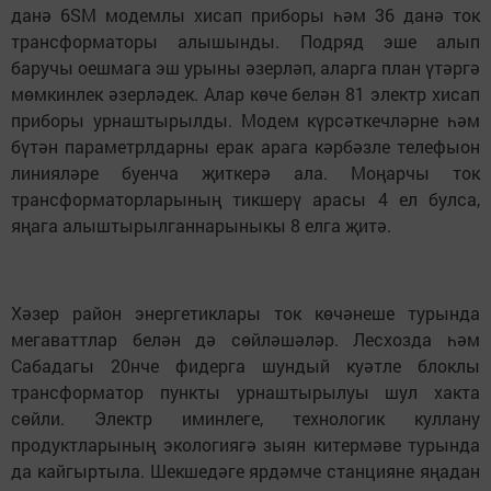
данә 6SM модемлы хисап приборы һәм 36 данә ток
трансформаторы алышынды. Подряд эше алып
баручы оешмага эш урыны әзерләп, аларга план үтәргә
мөмкинлек әзерләдек. Алар көче белән 81 электр хисап
приборы урнаштырылды. Модем күрсәткечләрне һәм
бүтән параметрлдарны ерак арага кәрбәзле телефыон
линияләре буенча җиткерә ала. Моңарчы ток
трансформаторларының тикшерү арасы 4 ел булса,
яңага алыштырылганнарыныкы 8 елга җитә.
Хәзер район энергетиклары ток көчәнеше турында
мегаваттлар белән дә сөйләшәләр. Лесхозда һәм
Сабадагы 20нче фидерга шундый куәтле блоклы
трансформатор пункты урнаштырылуы шул хакта
сөйли. Электр иминлеге, технологик куллану
продуктларының экологиягә зыян китермәве турында
да кайгыртыла. Шекшедәге ярдәмче станцияне яңадан