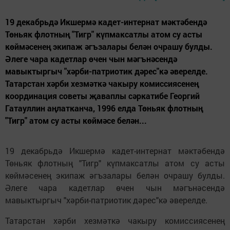
19 декабрьдә Икшер­мә кадет-интернат мәктә­бендә
Төньяк флотның "Тигр" күпмаксатлы атом су асты
көймәсенең экипаж әгъзалары белән очрашу булды.
Әлеге чара кадетлар өчен чын мәгънәсендә
мавыктыргыч "хәрби-патриотик дәрес"кә әверелде.
Татарстан хәрби хезмәт­кә чакыру комиссиясенең
координация советы җа­вап­лы сәркатибе Геор­гий
Гатауллин аңлатканча, 1996 елда Төньяк флот­ның
"Тигр" атом су асты көймәсе белән...
19 декабрьдә Икшер­мә кадет-интернат мәктә­бендә
Төньяк флотның "Тигр" күпмаксатлы атом су асты
көймәсенең экипаж әгъзалары белән очрашу булды.
Әлеге чара кадетлар өчен чын мәгънәсендә
мавыктыргыч "хәрби-патриотик дәрес"кә әверелде.
Татарстан хәрби хезмәт­кә чакыру комиссиясенең