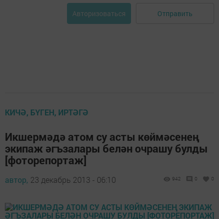
Отправить
Авторизоваться
КИЧӘ, БҮГЕН, ИРТӘГӘ
Икшермәдә атом су асты көймәсенең
экипаж әгъзалары белән очрашу булды
[фоторепортаж]
автор,
23 декабрь 2013 - 06:10
942
0
0