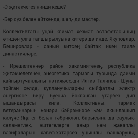
-Ә җитәкчегез нинди кеше?
-Бер сүз белән әйткәндә, шәп,- ди мастер.
Коллективтагы уңай климат хезмәт эстафетасының
әтидән улга тапшырылуына китерә дә инде. Якуповлар,
Бәшировлар - саный китсәң байтак икән гаилә
династияләре.
- Ирешелгәннәр район хакимиятенең, республика
җитәкчелегенең энергетика тармагы турында даими
кайгыртучанлыгы нәтиҗәсе,-ди Илгиз Талипов.- Шуны
тойган хәлдә, кулланучыларны сыйфатлы электр
энергиясе бирү буенча йөкләнгән үтәрбез дип
ышандырасы килә. Коллективны, тармак
ветераннарын һөнәри бәйрәмнәре һәм якынлашып
килүче Яңа ел белән тәбрикләп, барысына да саулык-
сәламәтлек, эштәгеләргә авыр һәм җаваплы
вазифаларын хәвеф-хәтәрсез уңышлы башкаруны,