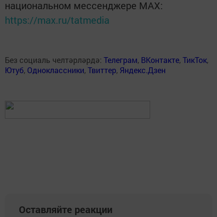
национальном мессенджере MАХ:
https://max.ru/tatmedia
Без социаль челтәрләрдә:
Телеграм
,
ВКонтакте
,
ТикТок
,
Ютуб
,
Одноклассники
,
Твиттер
,
Яндекс.Дзен
Оставляйте реакции