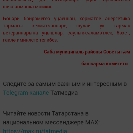
шикләнмәскә мөмкин.
Һөнәри бәйрәмегез уңаеннан, хөрмәтле энергетика
тармагы хезмәтчәннәре, шулай ук тармак
ветераннарына уңышлар, саулык-сәламәтлек, бәхет,
гаилә иминлеге телибез.
Саба муниципаль районы Советы һәм
башкарма комитеты.
Следите за самым важным и интересным в
Telegram-канале
Татмедиа
Читайте новости Татарстана в
национальном мессенджере MАХ:
https://max.ru/tatmedia