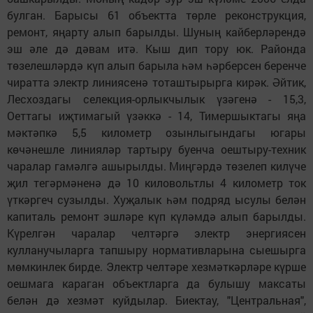
булган. Барысы 61 объектта төрле реконструкция,
ремонт, яңарту алып барылды. Шуның кайберләрендә
эш әле дә дәвам итә. Кыш дип тору юк. Районда
төзелешләрдә күп алып барыла һәм һәрберсен беренче
чиратта электр линиясенә тоташтырырга кирәк. Әйтик,
Лесхоздагы селекция-орлыкчылык үзәгенә - 15,3,
Оеттагы иҗтимагый үзәккә - 14, Тимершыктагы яңа
мәктәпкә 5,5 километр озынлыгындагы югары
көчәнешле линияләр тартыру буенча оештыру-техник
чаралар гамәлгә ашырылды. Миңгәрдә төзелеп килүче
җил тегәрмәненә дә 10 киловольтлы 4 километр ток
үткәргеч сузылды. Хуҗалык һәм подряд ысулы белән
капиталь ремонт эшләре күп күләмдә алып барылды.
Күрелгән чаралар челтәргә электр энергиясен
кулланучыларга тапшыру нормативларына сыешырга
мөмкинлек бирде. Электр челтәре хезмәткәрләре күрше
оешмага караган объектларга да булышу максаты
белән дә хезмәт куйдылар. Биектау, "Центральная",