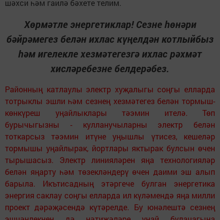
шәхси һәм гаилә бәхете телим.
Хөрмәтле энергетиклар! Сезне һөнәри
бәйрәмегез белән ихлас күңелдән котлыйбыз
һәм игелекле хезмәтегезгә ихлас рәхмәт
хисләребезне белдерәбез.
Районның катлаулы электр хуҗалыгы соңгы елларда
тотрыклы эшли һәм сезнең хезмәтегез белән тормыш-
көнкүреш уңайлыклары тәэмин ителә. Төп
бурычыгызны - кулланучыларны электр белән
тоткарсыз тәэмин итүне уңышлы үтисез, кешеләр
тормышы уңайлырак, йортлары яктырак булсын өчен
тырышасыз. Электр линияләрен яңа технологияләр
белән яңарту һәм төзекләндерү өчен даими эш алып
барыла. Икътисадның этәргече булган энергетика
энергия саклау соңгы елларда ил күләмендә яңа милли
проект дәрәҗәсендә күтәрелде. Бу юнәлештә сезнең
эшчәнлекнең дә нәтиҗәләре уңай булачагына