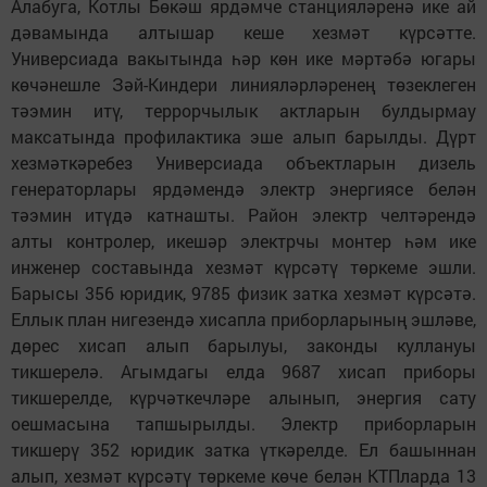
Алабуга, Котлы Бөкәш ярдәмче станцияләренә ике ай
дәвамында алтышар кеше хезмәт күрсәтте.
Универсиада вакытында һәр көн ике мәртәбә югары
көчәнешле Зәй-Киндери линияләрләренең төзеклеген
тәэмин итү, террорчылык актларын булдырмау
максатында профилактика эше алып барылды. Дүрт
хезмәткәребез Универсиада объектларын дизель
генераторлары ярдәмендә электр энергиясе белән
тәэмин итүдә катнашты. Район электр челтәрендә
алты контролер, икешәр электрчы монтер һәм ике
инженер составында хезмәт күрсәтү төркеме эшли.
Барысы 356 юридик, 9785 физик затка хезмәт күрсәтә.
Еллык план нигезендә хисапла приборларының эшләве,
дөрес хисап алып барылуы, законды куллануы
тикшерелә. Агымдагы елда 9687 хисап приборы
тикшерелде, күрчәткечләре алынып, энергия сату
оешмасына тапшырылды. Электр приборларын
тикшерү 352 юридик затка үткәрелде. Ел башыннан
алып, хезмәт күрсәтү төркеме көче белән КТПларда 13