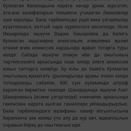
булмаган балаларына карата начар үрнәк күрсәтеп,
ата-ана вазифаларын тиешенчә үтәмәгән Әминовлар
эше каралды. Бала тәрбияләүдә уңай якка үзгәрешләр
күзәтелмәсә, катгый чара күреләчәге кисәтелде. Иске
Икшермәдә яшәүче Вадим Бәшәровка да балигъ
булмаган яшүсмерне алкогольле эчемлеккә җәлеп
иткәне өчен комиссия каршында җавап тотарга туры
килде. Сабада яшәүче опекун әби дә оныгының
тәртипсезлеге аркасында озак еллар әлеге комиссия
юлын таптарга мәҗбүр. Бу юлы да балигъ булмаган
оныгының җәмәгать урыннарында аракы эчкән хәлдә
тоткарлануы сәбәпле, 500 сум күләмендә штраф
каралган беркетмә төзелде. Шәмәрдәндә яшәүче Азат
Шакировның (исеме үзгәртелде) эчкечелек аркасында
гаиләсенә карата кылган гамәлләре уйландырырлык.
Бала тәрбияләүдәге вазифаны хәмер йогынтысына
бирелмичә аек килеш үти алу да зур көч, җаваплылык
соравын берәү дә онытмасын иде.