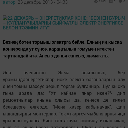
автор,
23 декабрь 2013 - 04:33
1165
0
0
Безнең бөтен тормыш электрга бәйле. Елның иң кыска
көннәрендә ут сүнсә, караңгылык гомумән итәктән
тарткандай итә. Ансыз дөнья сансыз, җәмәгать.
Әнә өченчекөн Эзмә авылының бер
урамындаэнергетиклар иске электр баганаларын алу
өчен токны махсус аерып торган булганнар. Шул кыска
гына арада да: "Ут кайчан янар икән?"- дип
ремонтчылар янына олысы да, кечесе дә килеп
белешергә өлгерде. "Менә хәзер кабыначак", -дип
ышандырды монтерлар. Ток үткәргеч чыбыкларны яңа
урыннан сузарга биек тал агачы комачау иткән икән,
шул да эшне бераз тоткарлаган. Шулай да караңгы