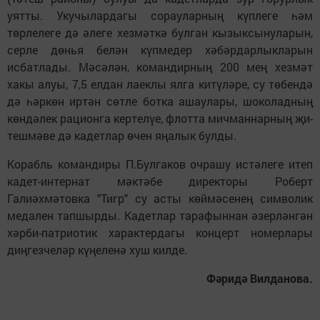
уятты. Укучылардагы со­рау­ларның күплеге һәм
төрлелеге дә әлеге хезмәткә булган кызыксынуларын,
серле дөнья белән күпмедер хәбәрдарлыкларын
исбатлады. Мәсәлән, коман­дир­ның 200 мең хезмәт
хакы алуы, 7,5 елдан лаеклы ялга китүләре, су төбендә
дә һәркөн иртән сөтле ботка ашаулары, шо­коладның
көндәлек рационга кертелүе, флотта мичманнарның җи­
тешмәве дә кадетлар өчен яңалык булды.
Корабль командиры П.Бул­гаков очрашу истә­леге итеп
кадет-интернат мәктәбе директоры Роберт
Галиәхмәтовка "Тигр" су асты көймәсенең символик
медален тапшырды. Кадетлар тарафыннан әзерләнгән
хәрби-патриотик характердагы концерт номерлары
диңгезчеләр күңеленә хуш килде.
Фәридә Вилданова.