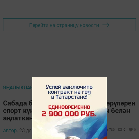
Перейти на страницу новости
ЯҢАЛЫКЛАР
Сабада балалар төнлә урамда йөрүләрен
спорт күнегүләреннән кайтулары белән
аңлатканнар
автор,
23 декабрь 2013 - 04:52
780
0
0