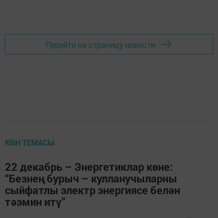
Перейти на страницу новости
КӨН ТЕМАСЫ
22 декабрь – Энергетиклар көне:
“Безнең бурыч – кулланучыларны
сыйфатлы электр энергиясе белән
тәэмин итү”