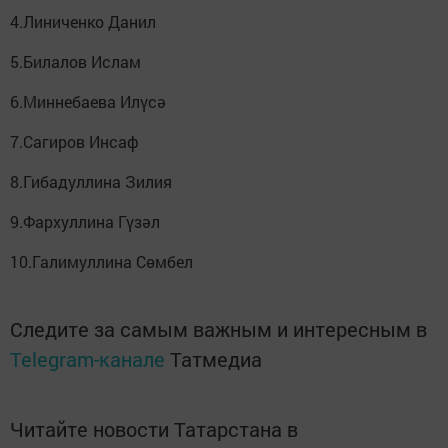
4.Линиченко Данил
5.Билалов Ислам
6.Миннебаева Илүсә
7.Сагиров Инсаф
8.Гибадуллина Зилия
9.Фархуллина Гүзәл
10.Галимуллина Сөмбел
Следите за самым важным и интересным в
Telegram-канале
Татмедиа
Читайте новости Татарстана в