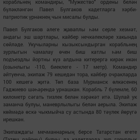
корабльнең командиры, "Мужество" ордены белән
бүләкләнгән Павел Булгаков кадетларга хәрби-
патриотик үрнәкнең чын мисалы булды.
Павел Булгаков әлеге җаваплы һәм серле хезмәт,
андагы эш шартлары, кайбер нечкәлекләре хакында
сөйләде. Укучыларны кызыксындырган корабль­нең
зурлыгын чамалау өчен биш катлы һәм биш
подъездлы йортны күз алдына китерергә кирәк икән
(озынлыгы -110, биеклеге - 17 метр). Командир
әйтүенчә, экипаж 79 кешедән тора, кайбер очракларда
100 кешегә җитә. Төп база Мурманск өлкәсенең
Гаджиево шәһә­рен­дә урнашкан. Корабль 7 бүлемле, 60
километр сәгать тизлек белән хәрәкәт итә. Шулай ук
заманча булуы, маневрлылыгы белән аерыла. Экипаж
көймәдә өскә чыкмыйча су астында 80 тәүлек йөрүгә
ирешкән.
Экипаждагы мечманнар­ның берсе Татарстан егете
(Тәтеш районы) булуы да кадетларда зур горурлык