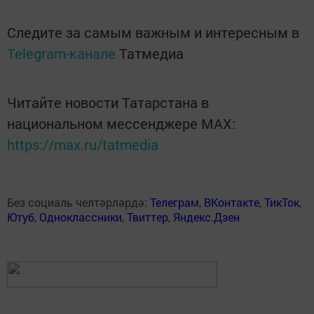
Следите за самым важным и интересным в
Telegram-канале
Татмедиа
Читайте новости Татарстана в
национальном мессенджере MАХ:
https://max.ru/tatmedia
Без социаль челтәрләрдә:
Телеграм
,
ВКонтакте
,
ТикТок
,
Ютуб
,
Одноклассники
,
Твиттер
,
Яндекс.Дзен