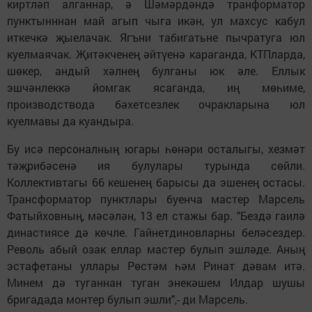
киртләп алганнар, ә Шәмәрдәндә транформатор
пунктынннан май агып чыга икән, ул махсус кабул
иткечкә җыелачак. Ягъни табигатьне пычратуга юл
куелмаячак. Җитәкченең әйтүенә караганда, КТПларда,
шөкер, андый хәлнең булганы юк әле. Еллык
эшчәнлеккә йомгак ясаганда, иң мөһиме,
производствода бәхетсезлек очракларына юл
куелмавы да куандыра.
Бу исә персоналның югары һөнәри осталыгы, хезмәт
тәҗрибәсенә ия булулары турында сөйли.
Коллективтагы 66 кешенең барысы да эшенең остасы.
Трансформатор пунктлары буенча мастер Марсель
Фатыйховның, мәсәлән, 13 ел стажы бар. "Бездә гаилә
династиясе дә көчле. Гайнетдиновларны беләсездер.
Револь абый озак еллар мастер булып эшләде. Аның
эстафетаны уллары Рөстәм һәм Ринат дәвам итә.
Минем дә туганнан туган энекәшем Илдар шушы
бригадада монтер булып эшли",- ди Марсель.