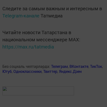
Следите за самым важным и интересным в
Telegram-канале
Татмедиа
Читайте новости Татарстана в
национальном мессенджере MАХ:
https://max.ru/tatmedia
Без социаль челтәрләрдә:
Телеграм
,
ВКонтакте
,
ТикТок
,
Ютуб
,
Одноклассники
,
Твиттер
,
Яндекс.Дзен