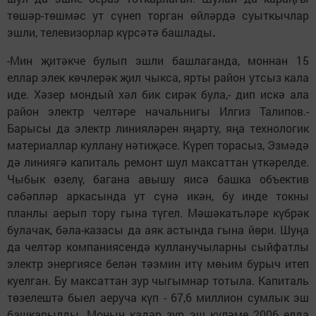
төшәр-төшмәс ут сүнеп торган өйләрдә суыткычлар
эшли, телевизорлар күрсәтә башлады
.
-Мин җитәкче булып эшли башлаганда, моннан 15
еллар элек көчлерәк җил чыкса, ярты район утсыз кала
иде. Хәзер мондый хәл бик сирәк була,- дип искә ала
район электр челтәре начальнигы Илгиз Талипов.-
Барысы да электр линияләрен яңарту, яңа технологик
материаллар куллану нәтиҗәсе. Күреп торасыз, Эзмәдә
дә линиягә капиталь ремонт шул максаттан үткәрелде.
Чыбык өзелү, багана авышу яисә башка объектив
сәбәпләр аркасында ут сүнә икән, бу инде токны
планлы аерып тору гына түгел. Мәшәкатьләре күбрәк
булачак, бәла-казасы да аяк астында гына йөри. Шуңа
да челтәр компаниясендә кулланучыларны сыйфатлы
электр энергиясе белән тәэмин итү мөһим бурыч итеп
куелган. Бу максаттан зур чыгымнар тотыла. Капиталь
төзелештә быел аеруча күп - 67,6 миллион сумлык эш
башкарылды. Моның кадәр зур эш күләме 2006 елда