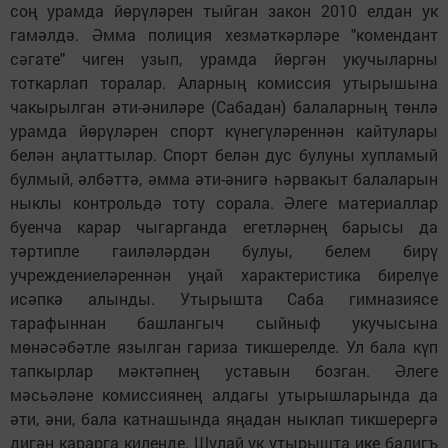
соң урамда йөрүләрен тыйган закон 2010 елдан ук
гамәлдә. Әмма полиция хезмәткәрләре "комендант
сәгате" чиген узып, урамда йөргән укучыларны
тоткарлап торалар. Аларның комиссия утырышына
чакырылган әти-әниләре (Сабадан) балаларның төнлә
урамда йөрүләрен спорт күнегүләреннән кайтулары
белән аңлаттылар. Спорт белән дус булуны хупламый
булмый, әлбәттә, әмма әти-әнигә һәрвакыт балаларын
нык­лы контрольдә тоту сорала. Әлеге материаллар
буенча карар чыгарганда егетләрнең барысы да
тәртипле гаиләләрдән булуы, белем бирү
учреждениеләреннән уңай характеристика бирелүе
исәпкә алынды. Утырышта Саба гимназиясе
тарафыннан башлангыч сыйныф укучысына
мөнәсәбәтле язылган гариза тикшерелде. Ул бала күп
тапкырлар мәктәпнең уставын бозган. Әлеге
мәсьәләне комиссиянең алдагы утырышларында да
әти, әни, бала катнашында яңадан ныклап тикшерергә
дигән карарга киленде. Шулай ук утырышта ике балигъ