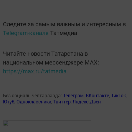
Следите за самым важным и интересным в
Telegram-канале
Татмедиа
Читайте новости Татарстана в
национальном мессенджере MАХ:
https://max.ru/tatmedia
Без социаль челтәрләрдә:
Телеграм
,
ВКонтакте
,
ТикТок
,
Ютуб
,
Одноклассники
,
Твиттер
,
Яндекс.Дзен