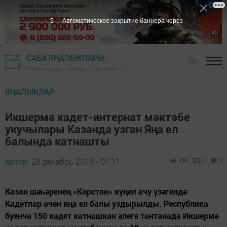
4
Автоматическое закрытие баннера через
САБА ЯҢАЛЫКЛАРЫ
16+
"Саба таңнары" газетасы - Саба районы
ЯҢАЛЫКЛАР
Икшермә кадет-интернат мәктәбе
укучылары Казанда узган Яңа ел
балында катнашты
автор,
23 декабрь 2013 - 07:11
769
0
0
Казан шәһәренең «Корстон» күңел ачу үзәгендә
Кадетлар өчен яңа ел балы уздырылды. Республика
буенча 150 кадет катнашкан әлеге тантанада Икшермә