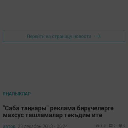
Перейти на страницу новости
ЯҢАЛЫКЛАР
"Саба таңнары" реклама бирүчеләргә
махсус ташламалар тәкъдим итә
автор,
23 декабрь 2013 - 05:24
810
0
0