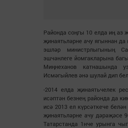
Районда соңгы 10 елда иң аз 
җинаятьләрне ачу ягыннан да 
эшләр министрлыгының Саб
эшчәнлеге йомгакларына баг
Миңнеханов катнашында уз
Исмәгыйлев әнә шулай дип бе
-2014 елда җинаятьчелек ре
исәптән безнең районда да ки
исә 2013 ел күрсәткече белән
җинаятьләрне ачу дәрәҗәсе 9
Татарстанда 1нче урынга чыг