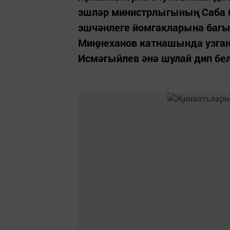
эшләр министрлыгының Саба б
эшчәнлеге йомгакларына баг
Миңнеханов катнашында узган
Исмәгыйлев әнә шулай дип бел