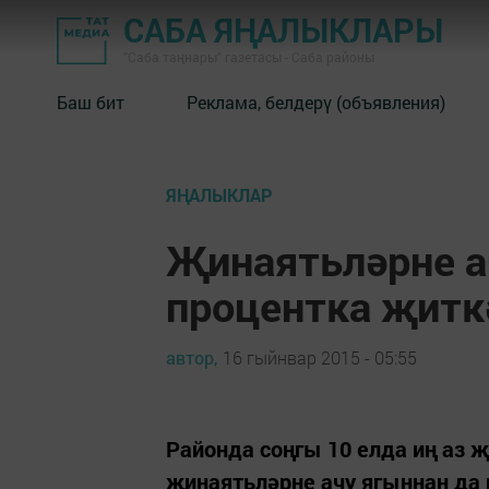
САБА ЯҢАЛЫКЛАРЫ
"Саба таңнары" газетасы - Саба районы
Баш бит
Реклама, белдерү (объявления)
ЯҢАЛЫКЛАР
Җинаятьләрне а
процентка җитк
автор,
16 гыйнвар 2015 - 05:55
Районда соңгы 10 елда иң аз 
җинаятьләрне ачу ягыннан да 