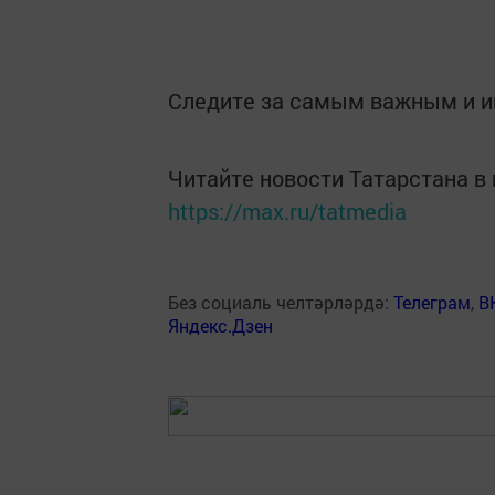
Следите за самым важным и 
Читайте новости Татарстана 
https://max.ru/tatmedia
Без социаль челтәрләрдә:
Телеграм
,
В
Яндекс.Дзен