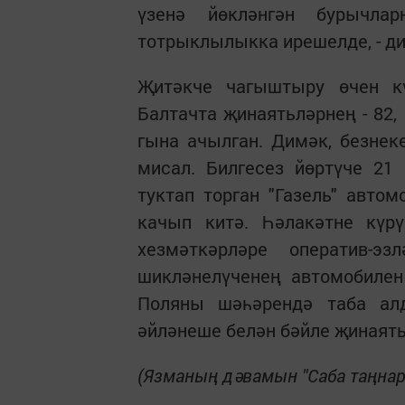
үзенә йөкләнгән бурычла
тотрыклылыкка ирешелде, - ди
Җитәкче чагыштыру өчен кү
Балтачта җинаятьләрнең - 82,
гына ачылган. Димәк, безнек
мисал. Билгесез йөртүче 2
туктап торган "Газель" авто
качып китә. Һәлакәтне күр
хезмәткәрләре оператив-э
шикләнелүченең автомобилен
Поляны шәһәрендә таба ал
әйләнеше белән бәйле җинаят
(
Язманың дәвамын "Саба таңнар