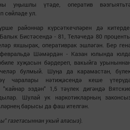
рны уңышлы үтәде, оператив вәзгыятьт
п сөйләде ул.
рше районнар күрсәткечләрен дә китерде
 Балык Бистәсендә - 81, Теләчедә 80 процент
еләр яхшырак, оперативрак эшләгән. Бер ген
1 февральдә Шәмәрдән - Казан юлында юлд
мобиле хуҗасын бәрдереп, вакыйга урынынна
үчеләр булмый. Шуңа да карамастан, бүле
зләү чаралары нәтиҗәсендә кеше үтерүд
 "кайнар эздән" 1,5 тәүлек дигәндә Вятски
дылар. Шулай ук наркотикларның законсы
ьләрнең барысы да фаш ителгән.
ы" газетасыннан укый аласыз).