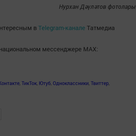
Нурхан Дәүләтов фотолары
интересным в
Telegram-канале
Татмедиа
в национальном мессенджере MАХ:
Контакте
,
ТикТок
,
Ютуб
,
Одноклассники
,
Твиттер
,