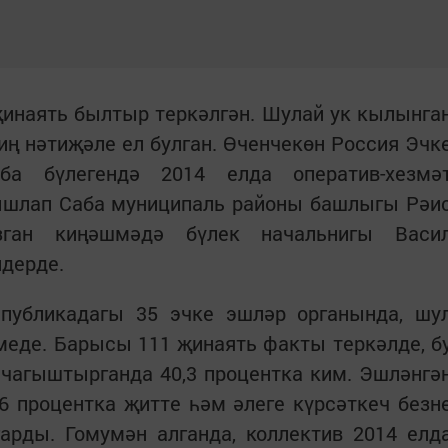
җинаять былтыр теркәлгән. Шулай ук кылынга
иң нәтиҗәле ел булган. Өченчекөн Россия Эчк
а бүлегендә 2014 елда оператив-хезмә
ышлап Саба муниципаль районы башлыгы Рәи
ган киңәш­мәдә бүлек начальнигы Васи
лдерде.
спубликадагы 35 эчке эшләр органында, шу
меде. Барысы 111 җинаять факты теркәлде, б
 чагыштырганда 40,3 процентка ким. Эшләнгә
6 процентка җитте һәм әлеге күрсәткеч безн
арды. Гомумән алганда, коллектив 2014 елд