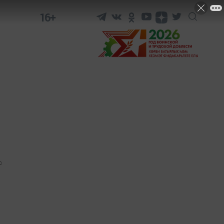
16+
0