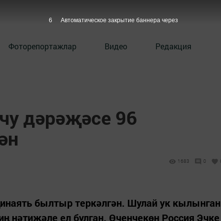
5
Автоматическое закрытие баннера через
Фоторепортажлар
Видео
Редакция
чу дәрәҗәсе 96
ән
1683
0
җинаять былтыр теркәлгән. Шулай ук кылынган
иң нәтиҗәле ел булган. Өченчекөн Россия Эчке