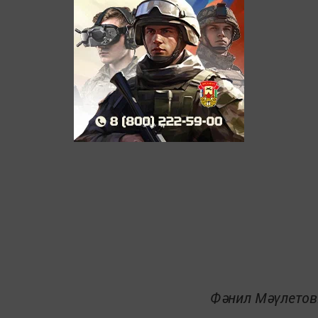
Фәнил Мәүлетов