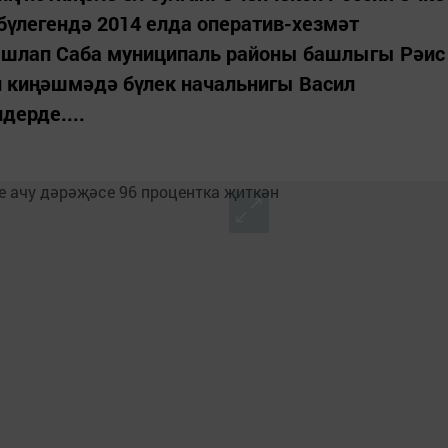
үлегендә 2014 елда оператив-хезмәт
ышлап Саба муниципаль районы башлыгы Рәис
 киңәш­мәдә бүлек начальнигы Васил
дерде....