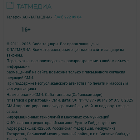
Телефон АО «ТАТМЕДИА»:
(843) 222 09 84
16+
© 2011 - 2026. Саба таңнары. Все права защищены.
© ТАТМЕДИА. Все материалы, размещенные на сайте, защищены
законом.
Перепечатка, воспроизведение и распространение в любом объеме
информации,
размещенной на сайте, возможна только с письменного согласия
редакций СМИ.
При поддержке Республиканского агентства по печати и массовым
коммуникациям.
Наименование СМИ: Саба таннары (Сабинские зори)
№ записи о регистрации СМИ, дата: ЭЛ № ФС 77 - 90147 от 07.10.2025
СМИ зарегистрированно Федеральной службой по надзору в сфере
связи,
информационных технологий и массовых коммуникаций
ФИО главного редактора: Исмагилов Рустем Габдерауфович
Адрес редакции: 422060, Российская Федерация, Республика
Татарстан, Сабинский муниципальный район, п.г.т. Богатые Сабы, ул.
Тукая, д. 95