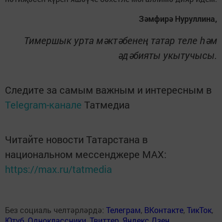
Зәмфирә Нуруллина,
Тимершык урта мәктәбенең татар теле һәм
әдәбияты укытучысы.
Следите за самым важным и интересным в
Telegram-канале
Татмедиа
Читайте новости Татарстана в
национальном мессенджере MАХ:
https://max.ru/tatmedia
Без социаль челтәрләрдә:
Телеграм
,
ВКонтакте
,
ТикТок
,
Ютуб
,
Одноклассники
,
Твиттер
,
Яндекс.Дзен