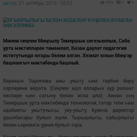
автор,
21 октябрь 2013 - 05:33
1679
0
0
Минем сеңлем Миңсылу Тимершык сигезьеллык, Саба
урта мәктәпләрен тәмамлап, Казан дәүләт педагогия
иститутында югары белем алган. Хезмәт юлын Миңгәр
башлангыч мәктәбендә баш­­лый.
Вәрәкыя Зарипова аны укыту һәм тәрбия бирү
серләренә өйрәтә. (Сеңлем шул елларын зур рәхмәт
хисләре һәм сагыну белән искә ала). Аннан соң
Тимершык урта мәктәбендә технология, татар теле һәм
әдәбияты укытучысы, уку-укыту буенча директор
урынбасары булып эшли. Тырышлыгы, сабырлыгы
белән һәркемгә үрнәк булып тора.
Хәзер инде Миңсылу - бөтен го­ме­­рен, көчен балаларга