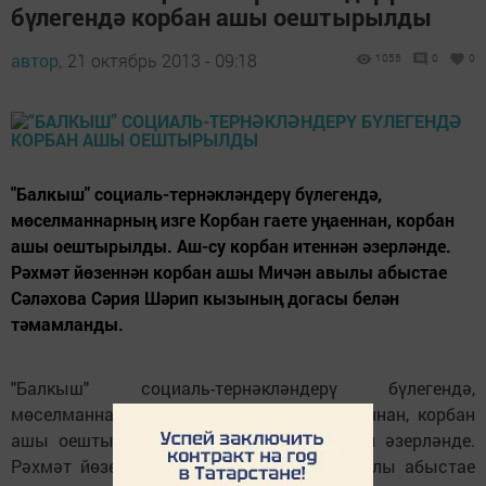
бүлегендә корбан ашы оештырылды
автор,
21 октябрь 2013 - 09:18
1055
0
0
"Балкыш" социаль-тернәкләндерү бүлегендә,
мөселманнарның изге Корбан гаете уңаеннан, корбан
ашы оештырылды. Аш-су корбан итеннән әзерләнде.
Рәхмәт йөзеннән корбан ашы Мичән авылы абыстае
Сәләхова Сәрия Шәрип кызының догасы белән
тәмамланды.
"Балкыш" социаль-тернәкләндерү бүлегендә,
мөселманнарның изге Корбан гаете уңаеннан, корбан
ашы оештырылды. Аш-су корбан итеннән әзерләнде.
Рәхмәт йөзеннән корбан ашы Мичән авылы абыстае