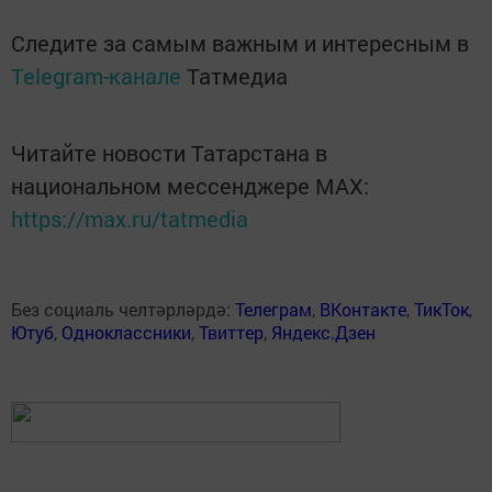
Следите за самым важным и интересным в
Telegram-канале
Татмедиа
Читайте новости Татарстана в
национальном мессенджере MАХ:
https://max.ru/tatmedia
Без социаль челтәрләрдә:
Телеграм
,
ВКонтакте
,
ТикТок
,
Ютуб
,
Одноклассники
,
Твиттер
,
Яндекс.Дзен