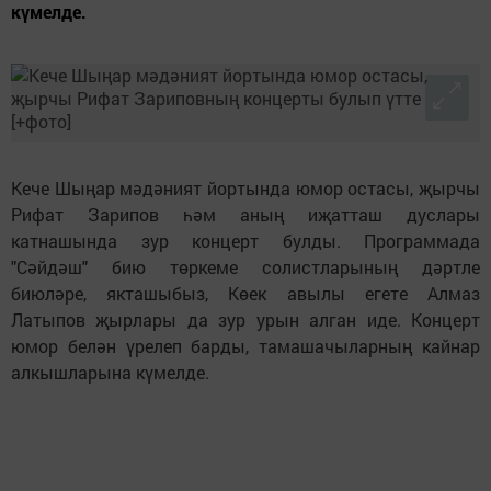
күмелде.
Кече Шыңар мәдәният йортында юмор остасы, җырчы
Рифат Зарипов һәм аның иҗатташ дуслары
катнашында зур концерт булды. Программада
"Сәйдәш" бию төркеме солистларының дәртле
биюләре, якташыбыз, Көек авылы егете Алмаз
Латыпов җырлары да зур урын алган иде. Концерт
юмор белән үрелеп барды, тамашачыларның кайнар
алкышларына күмелде.