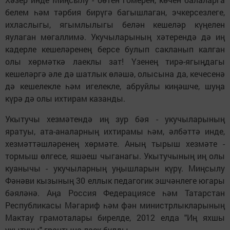
белем һәм тәрбия бирүгә багышлаган, эчкерсезлеге,
ихласлыгы, ягымлылыгы белән кешеләр күңелен
яулаган мөгаллимә. Укучыларының хәтерендә дә иң
кадерле кешеләренең берсе булып сак­ланып калган
олы хөрмәткә лаеклы зат! Үзенең тирә-ягыңдагы
кешеләргә әле дә шатлык өләшә, олысына да, кечесенә
дә кешелекле һәм игелекле, абруйлы киңәшче, шуңа
күрә дә олы ихтирам казанды.
Укытучы хезмәтендә иң зур бәя - укучыларының
яратуы, ата-ана­ларның ихтирамы һәм, әлбәттә инде,
хезмәттәшләренең хөрмәте. Аның тырыш хезмәте -
тормыш өлгесе, яшә­еш чыганагы. Укытучының иң­ олы
куанычы - укучыларның уңышларын күрү. Миңсылу
Фәнәви кызының 30 еллык педагогик эшчәнлеге югары
бәяләнә. Аңа Россия Федерациясе һәм Татарстан
Республикасы Мәгариф һәм фән министрлыкларының
Мактау грамоталары бирелде, 2012 елда "Иң яхшы
укытучы" грантына лаек булды.