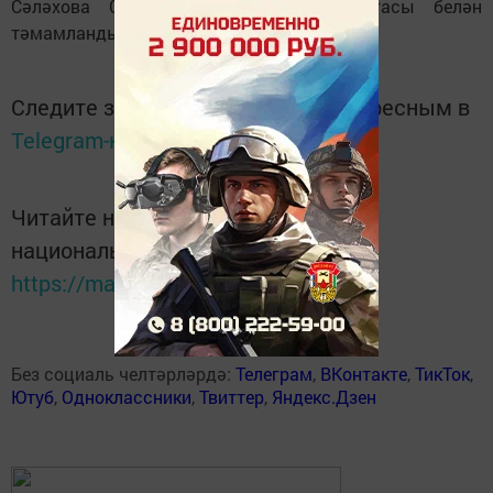
Сәләхова Сәрия Шәрип кызының догасы белән
тәмамланды.
Следите за самым важным и интересным в
Telegram-канале
Татмедиа
Читайте новости Татарстана в
национальном мессенджере MАХ:
https://max.ru/tatmedia
Без социаль челтәрләрдә:
Телеграм
,
ВКонтакте
,
ТикТок
,
Ютуб
,
Одноклассники
,
Твиттер
,
Яндекс.Дзен