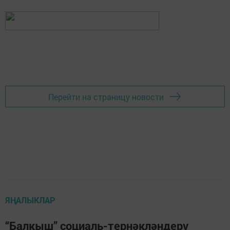
Перейти на страницу новости
ЯҢАЛЫКЛАР
“Балкыш” социаль-тернәкләндерү