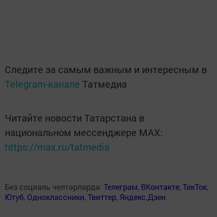
Следите за самым важным и интересным в
Telegram-канале
Татмедиа
Читайте новости Татарстана в
национальном мессенджере MАХ:
https://max.ru/tatmedia
Без социаль челтәрләрдә:
Телеграм
,
ВКонтакте
,
ТикТок
,
Ютуб
,
Одноклассники
,
Твиттер
,
Яндекс.Дзен