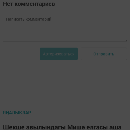
Нет комментариев
Отправить
Авторизоваться
ЯҢАЛЫКЛАР
Шекше авылындагы Мишә елгасы аша