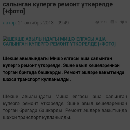
салынган күпергә ремонт үткәрелде
[+фото]
автор,
21 октябрь 2013 - 09:49
1112
0
0
Шекше авылындагы Мишә елгасы аша салынган
күпергә ремонт үткәрелде. Эшне авыл кешеләреннән
торган бригада башкарды. Ремонт эшләре вакытында
шәхси транспорт кулланылды.
Шекше авылындагы Мишә елгасы аша салынган
күпергә ремонт үткәрелде. Эшне авыл кешеләреннән
торган бригада башкарды. Ремонт эшләре вакытында
шәхси транспорт кулланылды.