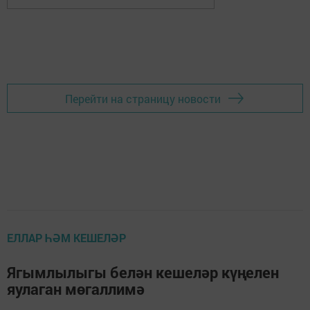
Перейти на страницу новости
ЕЛЛАР ҺӘМ КЕШЕЛӘР
Ягымлылыгы белән кешеләр күңелен
яулаган мөгаллимә