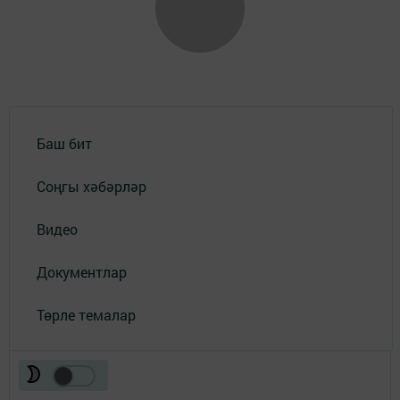
Баш бит
Соңгы хәбәрләр
Видео
Документлар
Төрле темалар