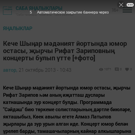
САБА ЯҢАЛЫКЛАРЫ
16+
5
Автоматическое закрытие баннера через
"Саба таңнары" газетасы - Саба районы
ЯҢАЛЫКЛАР
Кече Шыңар мәдәният йортында юмор
остасы, җырчы Рифат Зариповның
концерты булып үтте [+фото]
автор,
21 октябрь 2013 - 10:43
1071
0
0
Кече Шыңар мәдәният йортында юмор остасы, җырчы
Рифат Зарипов һәм аның иҗатташ дуслары
катнашында зур концерт булды. Программада
"Сәйдәш" бию төркеме солистларының дәртле биюләре,
якташыбыз, Көек авылы егете Алмаз Латыпов
җырлары да зур урын алган иде. Концерт юмор белән
үрелеп барды, тамашачыларның кайнар алкышларына