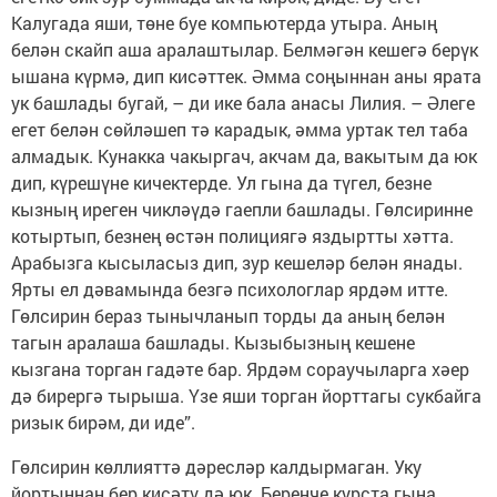
Калугада яши, төне буе компьютерда утыра. Аның
белән скайп аша аралаштылар. Бел­мәгән кешегә берүк
ышана күр­мә, дип кисәттек. Әмма соңыннан аны ярата
ук башлады бугай, – ди ике бала анасы Лилия. – Әлеге
егет белән сөйләшеп тә карадык, әмма уртак тел таба
алмадык. Кунакка чакыргач, акчам да, вакытым да юк
дип, күрешүне кичектерде. Ул гына да түгел, безне
кызның иреген чикләүдә гаепли башлады. Гөл­сиринне
котыртып, безнең өстән полициягә яздыртты хәтта.
Арабызга кысыласыз дип, зур кешеләр белән янады.
Ярты ел дәвамында безгә психологлар ярдәм итте.
Гөлсирин бераз тынычланып торды да аның белән
тагын аралаша башлады. Кызы­бызның кешене
кызгана торган гадәте бар. Ярдәм сораучыларга хәер
дә бирергә тырыша. Үзе яши торган йорттагы сукбайга
ризык бирәм, ди иде”.
Гөлсирин көллияттә дәресләр калдырмаган. Уку
йортыннан бер кисәтү дә юк. Беренче курста гына