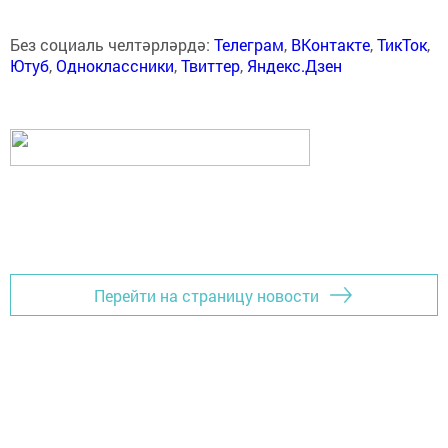
Без социаль челтәрләрдә:
Телеграм
,
ВКонтакте
,
ТикТок
,
Ютуб
,
Одноклассники
,
Твиттер
,
Яндекс.Дзен
Перейти на страницу новости