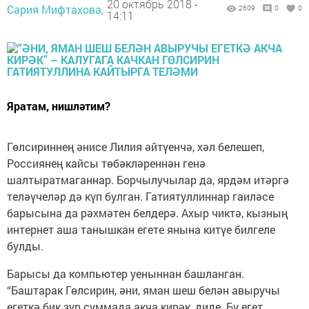
20 октябрь 2018 -
Сәрия Мифтахова,
2609
0
0
14:11
Яратам, нишләтим?
Гөлсириннең әнисе Лилия әй­түенчә, хәл белешеп,
Россиянең кайсы төбәкләреннән генә
шалтыратмаганнар. Борчылучылар да, ярдәм итәргә
теләүчеләр дә күп булган. Гатиятуллиннар гаиләсе
барысына да рәхмәтен белдерә. Ахыр чиктә, кызның
интернет аша танышкан егете янына китүе билгеле
булды.
Барысы да компьютер уеныннан башланган.
“Баштарак Гөлси­рин, әни, яман шеш белән авыручы
егеткә бик зур суммада акча кирәк, диде. Бу егет