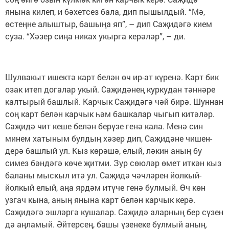
янына килеп, и бәхетсез бала, дип пышылдый. “Мә,
өстеңне алыштыр, башыңа яп”, – дип Саҗи­дәгә кием
суза. “Хәзер сиңа никах укырга керәләр”, – ди.
Шулвакыт ишектә карт белән өч ир-ат күренә. Карт бик
озак итеп догалар укый. Саҗидә­нең куркудан тән­нәре
калтырый башлый. Карчык Саҗи­дәгә чәй бирә. Шуннан
соң карт белән карчык һәм башкалар чыгып ки­тә­ләр.
Саҗи­дә чит кеше белән берүзе генә кала. Менә син
минем хатыным булдың хәзер дип, Саҗидәне чишен­
дерә башлый ул. Кыз көрәшә, елый, ләкин аның бу
симез бәндәгә көче җитми. Зур сөюләр өмет иткән кыз
баланы мыскыл итә ул. Саҗидә чәчләрен йол­кый-
йолкый елый, аңа ярдәм итүче генә булмый. Өч көн
узгач кына, аның янына карт белән карчык керә.
Саҗидәгә эшләргә кушалар. Саҗидә аларның бер сүзен
дә аңла­мый. Әйтерсең, башы үзенеке булмый аның.