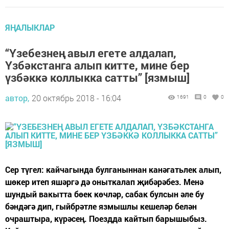
ЯҢАЛЫКЛАР
“Үзебезнең авыл егете алдалап,
Үзбәкстанга алып китте, мине бер
үзбәккә коллыкка сатты” [язмыш]
автор,
20 октябрь 2018 - 16:04
1691
0
0
Сер түгел: кайчагында булганыннан канә­гать­лек алып,
шөкер итеп яшәргә дә оныткалап җибәрәбез. Менә
шундый вакытта бө­ек көч­ләр, сабак булсын әле бу
бәндәгә дип, гый­брәт­ле язмышлы кешеләр бе­лән
очраштыра, күрәсең. Поездда кайтып барышыбыз.