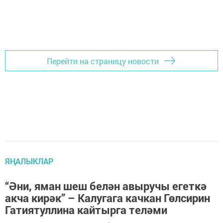
Перейти на страницу новости
ЯҢАЛЫКЛАР
“Әни, яман шеш белән авыручы егеткә
акча кирәк” – Калугага качкан Гөлсирин
Гатиятуллина кайтырга теләми