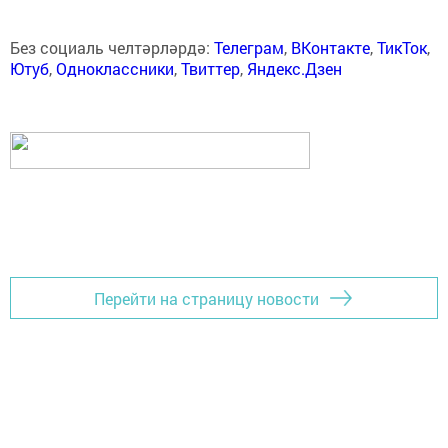
Без социаль челтәрләрдә:
Телеграм
,
ВКонтакте
,
ТикТок
,
Ютуб
,
Одноклассники
,
Твиттер
,
Яндекс.Дзен
Перейти на страницу новости