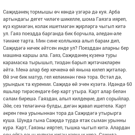
Саҗидәнең тормышы өч көндә үзгәрә дә куя. Арба
артындагы дегет чиләге шикелле, шома Гаязга ияреп,
күз күрмәгән, колак ишетмәгән җирләргә чыгып китә
ул. Гаяз поездда барганда бик борчыла, әледән-әле
тәмәке тарта. Мин сине коллыкка алып барам дип,
Саҗидәгә ничек әйтсен инде ул? Поезддан аларны бер
машина каршы ала. Гаяз, Саҗидәнең күзенә туры
карамаска тырышып, тиздән барып җитәчәклә­рен
әйтә. Менә алар бер кечкенә өй янына килеп җитәләр.
Өй эче бик матур, гел келәмнән генә тора. Өстәл дә,
урындык та күренми. Саҗидә өй эчен күзәтә. Идәндә 60
яшьләр тирәсендәге бер карт утыра. Карт алар белән
сәлам би­ре­шә. Гаяздан, алып кил­деңме, дип сорыйлар.
Әйе, сез телә­гәнчә булды, дигән җавап ишетелә. Карт
әкрен генә урыныннан тора да Саҗидәгә утырырга
куша. Шунда гына Саҗидә түрдә ятак сыман урынны
күрә. Карт, Гаязны ияртеп, тышка чыгып китә. Алардан
соң өйгә озын күлмәк кигән карчык керә. Саҗидә