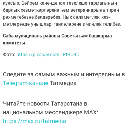
куясыз. Бәйрәм көнендә юл төзелеше тармагының
барлык хезмәткәрләренә һәм ветераннарына тирән
рәхмәтебезне белдерәбез. Нык сәламәтлек, хез­
мәтләрендә уңышлар, гаиләлә­ренә иминлек телибез.
Саба муниципаль районы Советы һәм башкарма
комитеты.
Фото:
https://pixabay.com | PIRO4D
Следите за самым важным и интересным в
Telegram-канале
Татмедиа
Читайте новости Татарстана в
национальном мессенджере MАХ:
https://max.ru/tatmedia