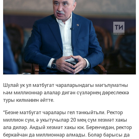
Шулай ук ул матбугат чараларындагы мәгълүматны
һәм миллионнар алалар дигән сүзләрнең дөреслеккә
туры килмәвен әйтте.
“Безне матбугат чаралары гел тәнкыйтьли. Ректор
миллион сум, ә укытучылар 20 мең сум хезмәт хакы
ала диләр. Андый хезмәт хакы юк. Беренчедән, ректор
беркайчан да миллионнар алмады. Болар барысы да