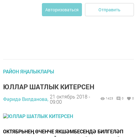
Отправить
Авторизоваться
РАЙОН ЯҢАЛЫКЛАРЫ
ЮЛЛАР ШАТЛЫК КИТЕРСЕН
21 октябрь 2018 -
Фәридә Вилданова,
1423
0
0
09:00
ОКТЯБРЬНЕҢ ӨЧЕНЧЕ ЯКШӘМБЕСЕНДӘ БИЛГЕЛӘП