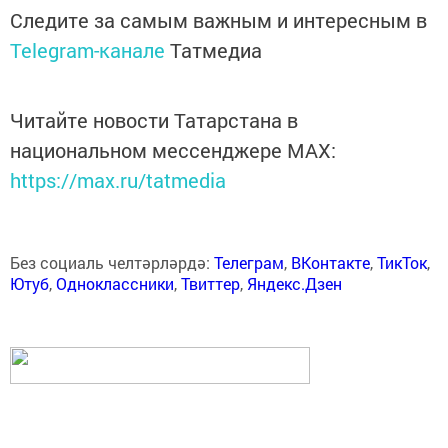
Следите за самым важным и интересным в
Telegram-канале
Татмедиа
Читайте новости Татарстана в
национальном мессенджере MАХ:
https://max.ru/tatmedia
Без социаль челтәрләрдә:
Телеграм
,
ВКонтакте
,
ТикТок
,
Ютуб
,
Одноклассники
,
Твиттер
,
Яндекс.Дзен