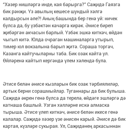
“Хәзер нишләргә инде, кая барырга?” Саҗидә Гаязга
бик рән­җи. Үз авылың кешесе шундый хәлгә
калдырсын әле?! Аның башында бер генә уй: ничек
булса да, бу үзбәктән качарга кирәк. Әнисе биреп
җибәргән акчасын барлый. Үзбәк эшкә киткәч, өйдән
чыгып китә. Юлда очраган машиналарга утырып,
тимер юл вокзалына барып җитә. Сораша торгач,
Казанга кайтучыларны таба. Бик озак кайта ул.
Өйләренә кайтып кер­гән­дә үлем хә­лендә була.
Әтисе белән әнисе кызларын бик озак тәрбиялиләр,
артык берни сорашмыйлар. Туганнары да бик булыша.
Саҗидә әкрен генә булса да терелә, өйдәге эшләргә дә
катнаша башлый. Узган хәлләрне искә алмаска
тырыша. Әтисе үлеп киткәч, әнисе белән икесе генә
калалар. Саҗидә хәзер үзе әнисен карый. Әнисе дә бик
картая, күзләре сукырая. Ул, Саҗи­дәнең аркасыннан