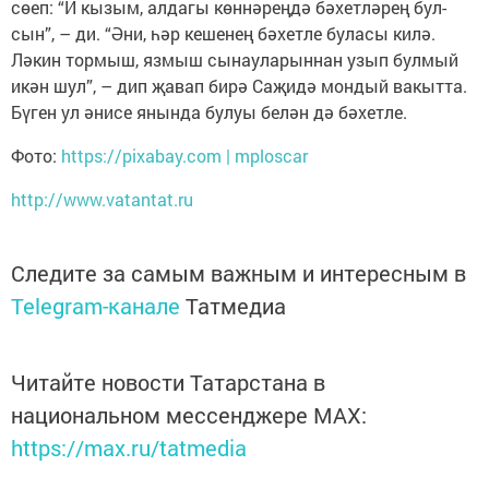
сөеп: “И кызым, алдагы көннәреңдә бәхетләрең бул­
сын”, – ди. “Әни, һәр кешенең бәхетле буласы килә.
Ләкин тормыш, язмыш сынауларыннан узып булмый
икән шул”, – дип җавап бирә Саҗидә мондый вакытта.
Бүген ул әнисе янында булуы белән дә бәхетле.
Фото:
https://pixabay.com | mploscar
http://www.vatantat.ru
Следите за самым важным и интересным в
Telegram-канале
Татмедиа
Читайте новости Татарстана в
национальном мессенджере MАХ:
https://max.ru/tatmedia