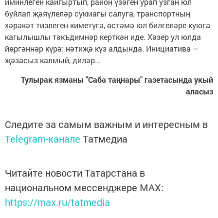
иминлеген кайгыртып, район үзәген урап узган юл
буйлап җәяүлеләр сукмагы салуга, транспортның
хәрәкәт тизлеген киметүгә, өстәмә юл билгеләре куюга
кагылышлы тәкъдимнәр керткән иде. Хәзер ул юлда
йөргәннәр күрә: нәтиҗә күз алдында. Инициатива –
җәзасыз калмый, диләр...
Тулырак язманы "Саба таңнары" газетасында укый
аласыз
Следите за самым важным и интересным в
Telegram-канале
Татмедиа
Читайте новости Татарстана в
национальном мессенджере MАХ:
https://max.ru/tatmedia