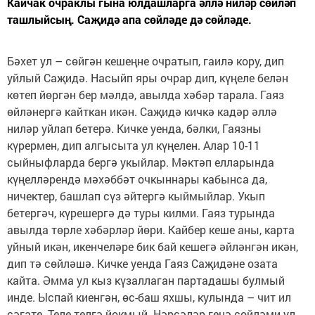
Кайчак очраклы гына юлдашларга әллә ниләр сөйләп
ташлыйсың. Саҗидә апа сөйләде дә сөйләде.
Бәхет ул – сөйгән кешеңне очратып, гаилә кору, дип
уйлый Саҗидә. Насыйп яры оч­рар дип, күңеле белән
көтеп йөргән бер мәл­дә, авылда хәбәр тарала. Гаяз
өйләнергә кайткан икән. Саҗидә кичкә кадәр әллә
ниләр уйлап бе­те­рә. Кичке уенда, бәлки, Гаязны
күрермен, дип алгысыта ул күңелен. Алар 10-11
сыйныфларда бергә укыйлар. Мәктәп елларында
күңеллә­рендә мәхәббәт очкыннары кабынса да,
ничектер, башлап сүз әйтергә кыймыйлар. Укып
бетергәч, күре­шергә дә туры килми. Гаяз турында
авылда төрле хәбәрләр йөри. Кайбер кеше аны, карта
уйный икән, икенчеләре бик бай кешегә әйләнгән икән,
дип тә сөйләшә. Кичке уенда Гаяз Саҗидәне озата
кайта. Әмма ул кыз күзаллаган партадашы булмый
инде. Ыспай киенгән, өс-баш яхшы, кулында – чит ил
сәгате. Теле телгә йокмый. Нәрсә­ләр генә сөйләми ул.