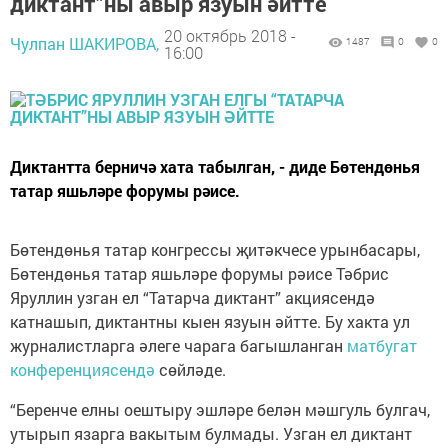
диктант”ны авыр язуын әйтте
20 октябрь 2018 -
Чулпан ШАКИРОВА,
1487
0
0
16:00
Диктантта берничә хата табылган, - диде Бөтендөнья
татар яшьләре форумы рәисе.
Бөтендөнья татар конгрессы җитәкчесе урынбасары,
Бөтендөнья татар яшьләре форумы рәисе Тәбрис
Яруллин узган ел “Татарча диктант” акциясендә
катнашып, диктантны кыен язуын әйтте. Бу хакта ул
журналистларга әлеге чарага багышланган
матбугат
конференциясендә
сөйләде.
“Беренче елны оештыру эшләре белән мәшгуль булгач,
утырып язарга вакытым булмады. Узган ел диктант