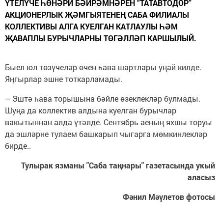
ҮТЕЛҮЧЕ ҺӨНӘРИ БӘЙРӘМНӘРЕН “ТАТАВТОДОР”
АКЦИОНЕРЛЫК ҖӘМГЫЯТЕНЕҢ САБА ФИЛИАЛЫ
КОЛЛЕКТИВЫ АЛГА КУЕЛГАН КАТЛАУЛЫ ҺӘМ
ҖАВАПЛЫ БУРЫЧЛАРНЫ ТӨГӘЛЛӘП КАРШЫЛЫЙ.
Быел юл төзүчеләр өчен һава шартлары уңай килде.
Яңгырлар эшне тоткарламады.
– Эштә һава торышына бәйле өзеклекләр булмады.
Шуңа да коллектив алдына куелган бурычлар
вакытыннан алда үтәлде. Сентябрь аеның яхшы торуы
да эшләрне тулаем башкарып чыгарга мөмкинлекләр
бирде..
Тулырак язманы "Саба таңнары" газетасында укый
аласыз
Фәнил Мәүлетов фотосы