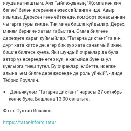
язуда катнаштым. Аяз Гыйләҗевның “Җомга көн кич
белән” белән әсәреннән өзек сайланган иде. Авыр
язылды. Дөресен генә әйткәндә, комфорт зонасыннан
чыгарга туры килде. Тик миңа бишле куйдылар. Дөрес,
минем берничә хатам табылган. Әмма билгене
дәрәҗәгә карап куймыйлар. “Татарча диктант”та өч-
дүрт хата китсә дә, әгәр бик зур хата саналмый икән,
бишле билгесе куела. Яки шундый очраклар да була:
автор үз әсәрендә өтер куя, ә кагыйдә буенча ул
куелырга тиеш түгел. Бу очраклар, әлбәттә, исәпкә
алына һәм билге дәрәҗәсендә дә роль уйный", - диде
Тәбрис Яруллин.
Дөньякүләм "Татарча диктант" чарасы 27 октябрь
көнне була. Башлана 13.00 сәгатьтә.
Фото: Султан Исхаков
https://tatar-inform.tatar