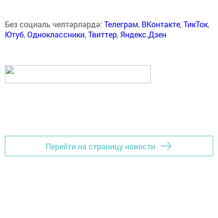
Без социаль челтәрләрдә:
Телеграм
,
ВКонтакте
,
ТикТок
,
Ютуб
,
Одноклассники
,
Твиттер
,
Яндекс.Дзен
Перейти на страницу новости