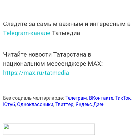
Следите за самым важным и интересным в
Telegram-канале
Татмедиа
Читайте новости Татарстана в
национальном мессенджере MАХ:
https://max.ru/tatmedia
Без социаль челтәрләрдә:
Телеграм
,
ВКонтакте
,
ТикТок
,
Ютуб
,
Одноклассники
,
Твиттер
,
Яндекс.Дзен