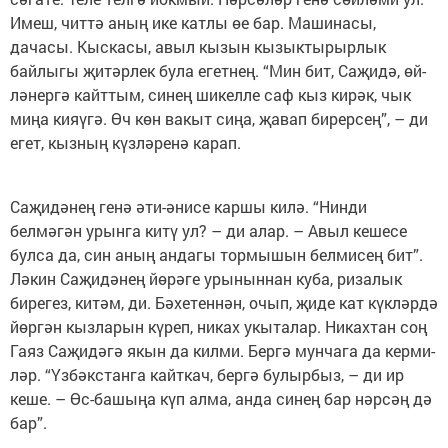
Имеш, читтә аның ике катлы өе бар. Машинасы,
дачасы. Кыс­касы, авыл кызын кызыктырырлык
байлыгы җи­тәрлек була егет­нең. “Мин бит, Саҗидә, өй­
ләнергә кайттым, синең ши­кел­ле саф кыз кирәк, чык
ми­ңа кияүгә. Өч көн вакыт сиңа, җавап бирерсең”, – ди
егет, кызның күзләренә карап.
Саҗидәнең генә әти-әнисе каршы килә. “Нинди
белмәгән урынга китү ул? – ди алар. – Авыл кешесе
булса да, син аның андагы тормышын белмисең бит”.
Ләкин Саҗидәнең йө­рәге урыныннан куба, ризалык
бирегез, китәм, ди. Бәхе­тен­нән, очып, җиде кат күкләрдә
йөргән кызларын күреп, никах укыталар. Никахтан соң
Гаяз Саҗидәгә якын да килми. Бергә мунчага да керми­
ләр. “Үзбәкстанга кайткач, бер­гә булырбыз, – ди ир
кеше. – Өс-башыңа күп алма, ан­да синең бар нәрсәң дә
бар”.