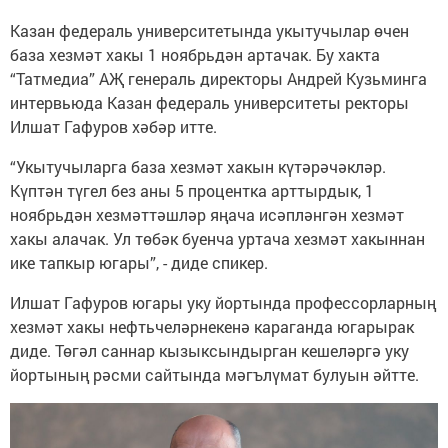
Казан федераль университетында укытучылар өчен
база хезмәт хакы 1 ноябрьдән артачак. Бу хакта
“Татмедиа” АҖ генераль директоры Андрей Кузьминга
интервьюда Казан федераль университеты ректоры
Илшат Гафуров хәбәр итте.
“Укытучыларга база хезмәт хакын күтәрәчәкләр.
Күптән түгел без аны 5 процентка арттырдык, 1
ноябрьдән хезмәттәшләр яңача исәпләнгән хезмәт
хакы алачак. Ул төбәк буенча уртача хезмәт хакыннан
ике тапкыр югары”, - диде спикер.
Илшат Гафуров югары уку йортында профессорларның
хезмәт хакы нефтьчеләрнекенә караганда югарырак
диде. Төгәл саннар кызыксындырган кешеләргә уку
йортының рәсми сайтында мәгълүмат булуын әйтте.