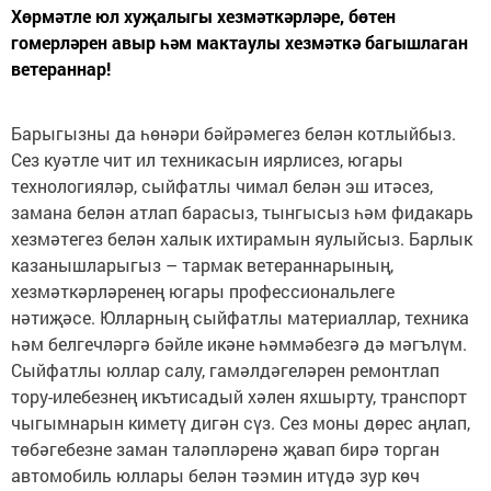
Хөрмәтле юл хуҗалыгы хезмәт­кәрләре, бөтен
гомерләрен авыр һәм мактаулы хезмәткә багышлаган
ветераннар!
Барыгызны да һөнәри бәйрәмегез белән котлыйбыз.
Сез куәтле чит ил техникасын иярлисез, югары
технологияләр, сыйфатлы чимал белән эш итәсез,
замана белән атлап барасыз, тынгысыз һәм фидакарь
хезмәтегез белән халык ихтирамын яулыйсыз. Барлык
казанышларыгыз – тармак ветераннарының,
хезмәткәрләренең югары профессиональлеге
нәтиҗәсе. Юлларның сыйфатлы материаллар, техника
һәм белгечләргә бәйле икәне һәммәбезгә дә мәгълүм.
Сыйфатлы юллар салу, гамәлдәгеләрен ремонтлап
тору-илебезнең икътисадый хәлен яхшырту, транспорт
чыгымнарын киметү дигән сүз. Сез моны дөрес аңлап,
төбәгебезне заман таләпләренә җавап бирә торган
автомобиль юллары белән тәэмин итүдә зур көч