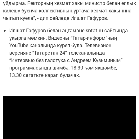
уйдырма. Ректорның хезмәт хакы министр белән еллык
килешү буенча коллективның уртача хезмәт хакыннна
чыгып куела”, - дип сөйләде Илшат Гафуров.
Илшат Гафуров белән әңгәмәне sntat.ru сайтында
укырга мөмкин. Видеоны “Татар-информ”ның
YouTube каналында күреп була. Телевизион
версияне “Татарстан 24” телеканалында
“Интервью без галстука с Андреем Кузьминым”
программасында шимбә, 18.30 һәм якшәмбе,
13.30 сәгатьтә карап булачак.