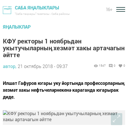
САБА ЯҢАЛЫКЛАРЫ
16+
"Саба таңнары" газетасы - Саба районы
ЯҢАЛЫКЛАР
КФУ ректоры 1 ноябрьдән
укытучыларның хезмәт хакы артачагын
әйтте
автор,
21 октябрь 2018 - 09:37
1547
0
0
Илшат Гафуров югары уку йортында профессорларның
хезмәт хакы нефтьчеләрнекенә караганда югарырак
диде.