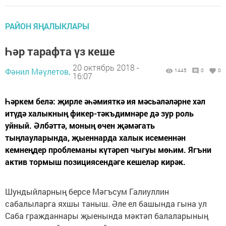
РАЙОН ЯҢАЛЫКЛАРЫ
Һәр тарафта үз кеше
20 октябрь 2018 -
Фәнил Мәүлетов,
1445
0
0
16:07
Һәркем белә: җирле әһәмият­кә ия мәсьәләләрне хәл
итүдә халыкның фикер-тәкъдимнәре дә зур роль
уйный. Әлбәттә, моның өчен җәмәгать
тыңлауларында, җыеннарда халык исеменнән
кемнеңдер проблеманы күтәреп чыгуы мөһим. Ягъни
актив тормыш позициясендәге кешеләр кирәк.
Шундыйларның берсе Мәгъсум Галиуллин
сабалыларга яхшы таныш. Әле ел башында гына ул
Саба гражданнары җыенында мәктәп балаларының