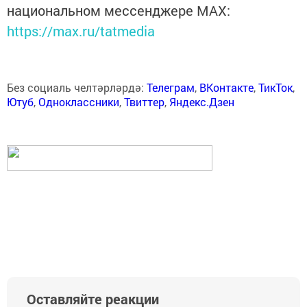
национальном мессенджере MАХ:
https://max.ru/tatmedia
Без социаль челтәрләрдә:
Телеграм
,
ВКонтакте
,
ТикТок
,
Ютуб
,
Одноклассники
,
Твиттер
,
Яндекс.Дзен
Оставляйте реакции