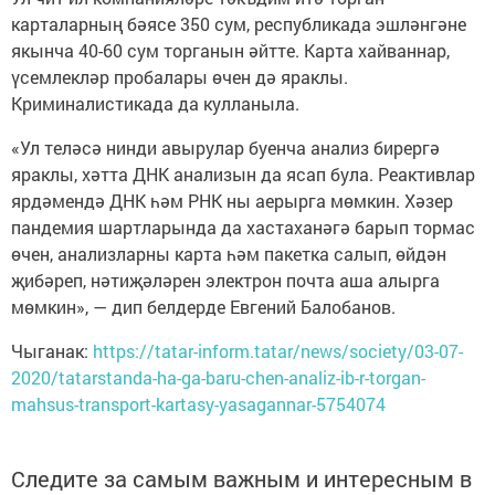
карталарның бәясе 350 сум, республикада эшләнгәне
якынча 40-60 сум торганын әйтте. Карта хайваннар,
үсемлекләр пробалары өчен дә яраклы.
Криминалистикада да кулланыла.
«Ул теләсә нинди авырулар буенча анализ бирергә
яраклы, хәтта ДНК анализын да ясап була. Реактивлар
ярдәмендә ДНК һәм РНК ны аерырга мөмкин. Хәзер
пандемия шартларында да хастаханәгә барып тормас
өчен, анализларны карта һәм пакетка салып, өйдән
җибәреп, нәтиҗәләрен электрон почта аша алырга
мөмкин», — дип белдерде Евгений Балобанов.
Чыганак:
https://tatar-inform.tatar/news/society/03-07-
2020/tatarstanda-ha-ga-baru-chen-analiz-ib-r-torgan-
mahsus-transport-kartasy-yasagannar-5754074
Следите за самым важным и интересным в