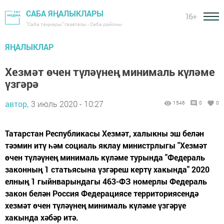
САБА ЯҢАЛЫКЛАРЫ
16+
"Саба таңнары" газетасы - Саба районы
ЯҢАЛЫКЛАР
Хезмәт өчен түләүнең минималь күләме
үзгәрә
автор,
3 июль 2020 - 10:27
1546
0
0
Татарстан Республикасы Хезмәт, халыкны эш белән
тәэмин итү һәм социаль яклау министрлыгы "Хезмәт
өчен түләүнең минималь күләме турында "Федераль
законның 1 статьясына үзгәреш кертү хакында" 2020
елның 1 гыйнварындагы 463-ФЗ номерлы Федераль
закон белән Россия Федерациясе территориясендә
хезмәт өчен түләүнең минималь күләме үзгәрүе
хакында хәбәр итә.