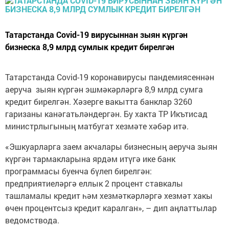
Татарстанда Covid-19 вирусыннан зыян күргән
бизнеска 8,9 млрд сумлык кредит бирелгән
Татарстанда Covid-19 коронавирусы пандемиясеннән
аеруча зыян күргән эшмәкәрләргә 8,9 млрд сумга
кредит бирелгән. Хәзерге вакытта банклар 3260
гаризаны канәгатьләндергән. Бу хакта ТР Икътисад
министрлыгының матбугат хезмәте хәбәр итә.
«Эшкуарларга заем акчалары бизнесның аеруча зыян
күргән тармакларына ярдәм итүгә ике банк
программасы буенча бүлеп бирелгән:
предприятиеләргә еллык 2 процент ставкалы
ташламалы кредит һәм хезмәткәрләргә хезмәт хакы
өчен процентсыз кредит каралган», – дип аңлаттылар
ведомствода.