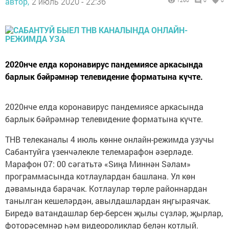
автор,
2 июль 2020 - 22:36
1260
0
0
2020нче елда коронавирус пандемиясе аркасында
барлык бәйрәмнәр телевидение форматына күчте.
2020нче елда коронавирус пандемиясе аркасында
барлык бәйрәмнәр телевидение форматына күчте.
ТНВ телеканалы 4 июль көнне онлайн-режимда узучы
Сабантуйга үзенчәлекле телемарафон әзерләде.
Марафон 07: 00 сәгатьтә «Sиңа Mиннән Sәлам»
программасында котлаулардан башлана. Ул көн
дәвамында барачак. Котлаулар төрле районнардан
танылган кешеләрдән, авылдашлардан яңгыраячак.
Биредә ватандашлар бер-берсен җылы сүзләр, җырлар,
фоторәсемнәр һәм видеороликлар белән котлый.