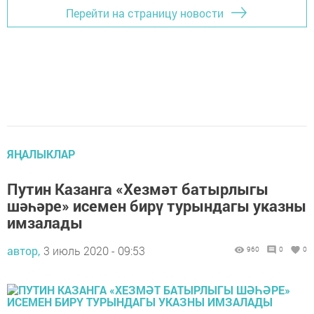
Перейти на страницу новости
ЯҢАЛЫКЛАР
Путин Казанга «Хезмәт батырлыгы
шәһәре» исемен бирү турындагы указны
имзалады
автор,
3 июль 2020 - 09:53
960
0
0