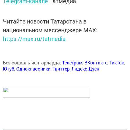
Telegram-канале
Татмедиа
Читайте новости Татарстана в
национальном мессенджере MАХ:
https://max.ru/tatmedia
Без социаль челтәрләрдә:
Телеграм
,
ВКонтакте
,
ТикТок
,
Ютуб
,
Одноклассники
,
Твиттер
,
Яндекс.Дзен