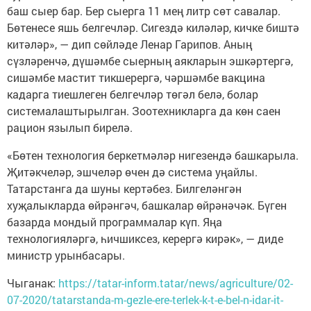
баш сыер бар. Бер сыерга 11 мең литр сөт савалар.
Бөтенесе яшь белгечләр. Сигездә киләләр, кичке биштә
китәләр», — дип сөйләде Ленар Гарипов. Аның
сүзләренчә, дүшәмбе сыерның аякларын эшкәртергә,
сишәмбе мастит тикшерергә, чәршәмбе вакцина
кадарга тиешлеген белгечләр төгәл белә, болар
системалаштырылган. Зоотехникларга да көн саен
рацион язылып бирелә.
«Бөтен технология беркетмәләр нигезендә башкарыла.
Җитәкчеләр, эшчеләр өчен дә система уңайлы.
Татарстанга да шуны кертәбез. Билгеләнгән
хуҗалыкларда өйрәнгәч, башкалар өйрәнәчәк. Бүген
базарда мондый программалар күп. Яңа
технологияләргә, һичшиксез, керергә кирәк», — диде
министр урынбасары.
Чыганак:
https://tatar-inform.tatar/news/agriculture/02-
07-2020/tatarstanda-m-gezle-ere-terlek-k-t-e-bel-n-idar-it-