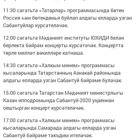
11:30 сәгатьтә «Татарлар» программасында бөтен
Россия һәм бөтендөнья буйлап алдагы елларда узган
Сабантуйлар күрсәтеләчәк.
12:00 сәгатьтә Мәдәният институты ЮХИДИ белән
берлектә бәйрәм концерты күрсәтәчәк. Концертта
төрле милләт вәкилләре катнаша.
14:30 сәгатьтә «Халкым минем» программасы
кысаларында Татарстанның Азнакай районында
алдагы елларда узган Сабантуй бәйрәме булачак.
15:00 сәгатьтә Татарстан Мәдәният министрлыгы
Казан ипподромында Сабантуй-2020 уңаеннан
оештырган концерт күрсәтеләчәк.
17:00 сәгатьтә «Халкым минем» программасы
кысаларында Самарада алдагы елларда узган
Сабантуй бәйрәме тәкъдим ителәчәк.