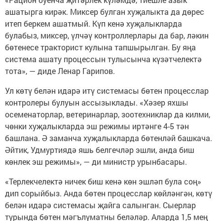
ашатырга кирәк. Миксер булган хуҗалыкта да дөрес
итеп беркем ашатмый. Күп кенә хуҗалыкларда
булабыз, миксер, үлчәү контроллерлары да бар, ләкин
бөтенесе тракторист кулына тапшырылган. Бу яңа
система ашату процессын тулысынча күзәтчелектә
тота», — диде Ленар Гарипов.
Ул көтү белән идарә итү системасы бөтен процесслар
контролеры булуын ассызыклады. «Хәзер яхшы
осеменаторлар, ветеринарлар, зоотехниклар да килми,
чөнки хуҗалыкларда эш режимы иртәнге 4-5 тән
башлана. Ә заманча хуҗалыкларда бөтенләй башкача.
Әйтик, Удмуртиядә яшь белгечләр эшли, анда биш
көнлек эш режимы», — ди министр урынбасары.
«Терлекчелектә ничек биш кенә көн эшләп була соң»
дип сорыйбыз. Анда бөтен процесслар көйләнгән, көтү
белән идарә системасы җайга салынган. Сыерлар
турында бөтен мәгълүматны беләләр. Аларда 1,5 мең