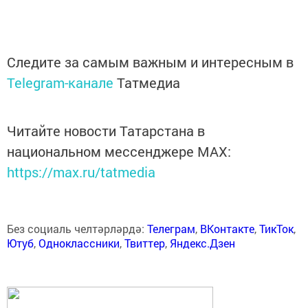
Следите за самым важным и интересным в
Telegram-канале
Татмедиа
Читайте новости Татарстана в
национальном мессенджере MАХ:
https://max.ru/tatmedia
Без социаль челтәрләрдә:
Телеграм
,
ВКонтакте
,
ТикТок
,
Ютуб
,
Одноклассники
,
Твиттер
,
Яндекс.Дзен