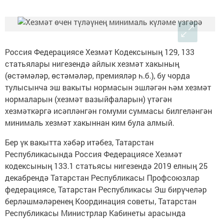
Россия Федерациясе Хезмәт Кодексының 129, 133
статьялары нигезендә айлык хезмәт хакының
(өстәмәләр, өстәмәләр, премияләр һ.б.), бу чорда
тулысынча эш вакыты нормасын эшләгән һәм хезмәт
нормаларын (хезмәт вазыйфаларын) үтәгән
хезмәткәргә исәпләнгән гомуми суммасы билгеләнгән
минималь хезмәт хакыннан ким була алмый.
Бер үк вакытта хәбәр итәбез, Татарстан
Республикасында Россия Федерациясе Хезмәт
кодексының 133.1 статьясы нигезендә 2019 елның 25
декабрендә Татарстан Республикасы Профсоюзлар
федерациясе, Татарстан Республикасы Эш бирүчеләр
берләшмәләренең Координация советы, Татарстан
Республикасы Министрлар Кабинеты арасында