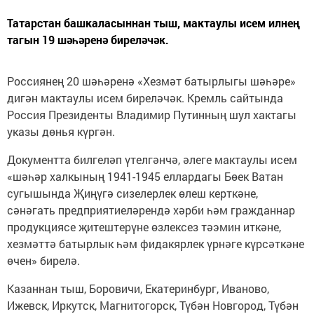
Татарстан башкаласыннан тыш, мактаулы исем илнең
тагын 19 шәһәренә биреләчәк.
Россиянең 20 шәһәренә «Хезмәт батырлыгы шәһәре»
дигән мактаулы исем биреләчәк. Кремль сайтында
Россия Президенты Владимир Путинның шул хактагы
указы дөнья күргән.
Документта билгеләп үтелгәнчә, әлеге мактаулы исем
«шәһәр халкының 1941-1945 еллардагы Бөек Ватан
сугышында Җиңүгә сизелерлек өлеш керткәне,
сәнәгать предприятиеләрендә хәрби һәм гражданнар
продукциясе җитештерүне өзлексез тәэмин иткәне,
хезмәттә батырлык һәм фидакярлек үрнәге күрсәткәне
өчен» бирелә.
Казаннан тыш, Боровичи, Екатеринбург, Иваново,
Ижевск, Иркутск, Магнитогорск, Түбән Новгород, Түбән