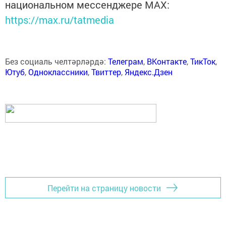
национальном мессенджере MАХ:
https://max.ru/tatmedia
Без социаль челтәрләрдә:
Телеграм
,
ВКонтакте
,
ТикТок
,
Ютуб
,
Одноклассники
,
Твиттер
,
Яндекс.Дзен
Перейти на страницу новости