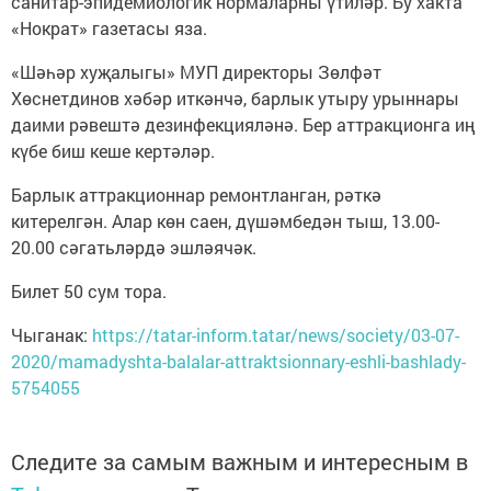
санитар-эпидемиологик нормаларны үтиләр. Бу хакта
«Нократ» газетасы яза.
«Шәһәр хуҗалыгы» МУП директоры Зөлфәт
Хөснетдинов хәбәр иткәнчә, барлык утыру урыннары
даими рәвештә дезинфекцияләнә. Бер аттракционга иң
күбе биш кеше кертәләр.
Барлык аттракционнар ремонтланган, рәткә
китерелгән. Алар көн саен, дүшәмбедән тыш, 13.00-
20.00 сәгатьләрдә эшләячәк.
Билет 50 сум тора.
Чыганак:
https://tatar-inform.tatar/news/society/03-07-
2020/mamadyshta-balalar-attraktsionnary-eshli-bashlady-
5754055
Следите за самым важным и интересным в