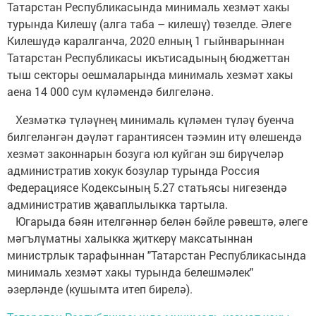
Татарстан Республикасында минималь хезмәт хакы
турында Килешү (алга таба – килешү) төзелде. Әлеге
Килешүдә каралганча, 2020 елның 1 гыйнварыннан
Татарстан Республикасы икътисадының бюджеттан
тыш секторы оешмаларында минималь хезмәт хакы
аена 14 000 сум күләмендә билгеләнә.
Хезмәткә түләүнең минималь күләмен түләү буенча
билгеләнгән дәүләт гарантиясен тәэмин итү өлешендә
хезмәт законнарын бозуга юл куйган эш бирүчеләр
административ хокук бозулар турында Россия
Федерациясе Кодексының 5.27 статьясы нигезендә
административ җаваплылыкка тартыла.
Югарыда бәян ителгәннәр белән бәйле рәвештә, әлеге
мәгълүматны халыкка җиткерү максатыннан
министрлык тарафыннан "Татарстан Республикасында
минималь хезмәт хакы турында белешмәлек"
әзерләнде (кушымта итеп бирелә).