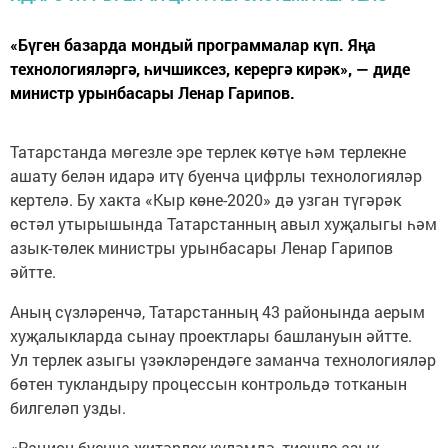
«Бүген базарда мондый программалар күп. Яңа
технологияләргә, һичшиксез, керергә кирәк», — диде
министр урынбасары Ленар Гарипов.
Татарстанда мөгезле эре терлек көтүе һәм терлекне
ашату белән идарә итү буенча цифрлы технологияләр
кертелә. Бу хакта «Кыр көне-2020» дә узган түгәрәк
өстәл утырышында Татарстанның авыл хуҗалыгы һәм
азык-төлек министры урынбасары Ленар Гарипов
әйтте.
Аның сүзләренчә, Татарстанның 43 районында аерым
хуҗалыкларда сынау проектлары башлануын әйтте.
Ул терлек азыгы үзәкләрендәге заманча технологияләр
бөтен тукландыру процессын контрольдә тотканын
билгеләп узды.
«Рацион буенча җитәрлек күләмдә, тиешле азык