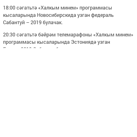
18:00 сәгатьтә «Халкым минем» программасы
кысаларында Новосибирскида узган федераль
Сабантуй – 2019 булачак.
20:30 сәгатьтә бәйрәм телемарафоны «Халкым минем»
программасы кысаларында Эстониядә узган
Европа-2019 Сабантуе белән тәмамланачак.
Көн дәвамында республика буенча узачак барлык
онлайн-чаралар турында мәгълүмати программалар
эфирында ТНВ телеканалы хәбәрчеләре сөйләячәк һәм
бәйрәм рухын җиткерәчәк.
Чыганак:
https://tatar-inform.tatar/news/society/02-07-
2020/sabantuy-byel-tnv-kanalynda-onlayn-rezhimda-uza-
5753953
фото архив/Владимир Васильев