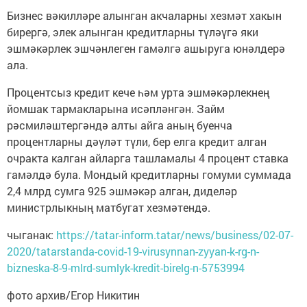
Бизнес вәкилләре алынган акчаларны хезмәт хакын
бирергә, элек алынган кредитларны түләүгә яки
эшмәкәрлек эшчәнлеген гамәлгә ашыруга юнәлдерә
ала.
Процентсыз кредит кече һәм урта эшмәкәрлекнең
йомшак тармакларына исәпләнгән. Займ
рәсмиләштергәндә алты айга аның буенча
процентларны дәүләт түли, бер елга кредит алган
очракта калган айларга ташламалы 4 процент ставка
гамәлдә була. Мондый кредитларны гомуми суммада
2,4 млрд сумга 925 эшмәкәр алган, диделәр
министрлыкның матбугат хезмәтендә.
чыганак:
https://tatar-inform.tatar/news/business/02-07-
2020/tatarstanda-covid-19-virusynnan-zyyan-k-rg-n-
bizneska-8-9-mlrd-sumlyk-kredit-birelg-n-5753994
фото архив/Егор Никитин