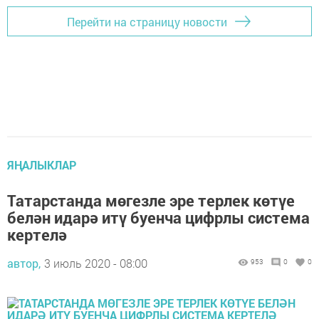
Перейти на страницу новости
ЯҢАЛЫКЛАР
Татарстанда мөгезле эре терлек көтүе
белән идарә итү буенча цифрлы система
кертелә
автор,
3 июль 2020 - 08:00
953
0
0