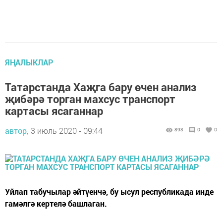
ЯҢАЛЫКЛАР
Татарстанда Хаҗга бару өчен анализ
җибәрә торган махсус транспорт
картасы ясаганнар
автор,
3 июль 2020 - 09:44
893
0
0
Уйлап табучылар әйтүенчә, бу ысул республикада инде
гамәлгә кертелә башлаган.