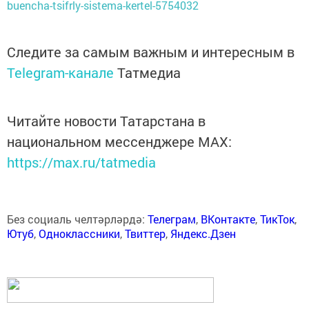
buencha-tsifrly-sistema-kertel-5754032
Следите за самым важным и интересным в
Telegram-канале
Татмедиа
Читайте новости Татарстана в
национальном мессенджере MАХ:
https://max.ru/tatmedia
Без социаль челтәрләрдә:
Телеграм
,
ВКонтакте
,
ТикТок
,
Ютуб
,
Одноклассники
,
Твиттер
,
Яндекс.Дзен