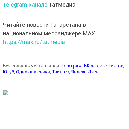
Telegram-канале
Татмедиа
Читайте новости Татарстана в
национальном мессенджере MАХ:
https://max.ru/tatmedia
Без социаль челтәрләрдә:
Телеграм
,
ВКонтакте
,
ТикТок
,
Ютуб
,
Одноклассники
,
Твиттер
,
Яндекс.Дзен