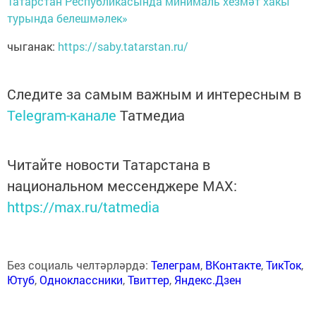
Татарстан Республикасында минималь хезмәт хакы
турында белешмәлек»
чыганак:
https://saby.tatarstan.ru/
Следите за самым важным и интересным в
Telegram-канале
Татмедиа
Читайте новости Татарстана в
национальном мессенджере MАХ:
https://max.ru/tatmedia
Без социаль челтәрләрдә:
Телеграм
,
ВКонтакте
,
ТикТок
,
Ютуб
,
Одноклассники
,
Твиттер
,
Яндекс.Дзен