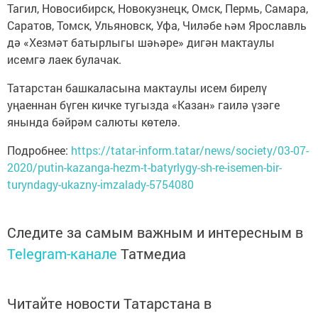
Тагил, Новосибирск, Новокузнецк, Омск, Пермь, Самара,
Саратов, Томск, Ульяновск, Уфа, Чиләбе һәм Ярославль
дә «Хезмәт батырлыгы шәһәре» дигән мактаулы
исемгә лаек булачак.
Татарстан башкаласына мактаулы исем бирелү
уңаеннан бүген кичке тугызда «Казан» гаилә үзәге
янында бәйрәм салюты көтелә.
Подробнее:
https://tatar-inform.tatar/news/society/03-07-
2020/putin-kazanga-hezm-t-batyrlygy-sh-re-isemen-bir-
turyndagy-ukazny-imzalady-5754080
Следите за самым важным и интересным в
Telegram-канале
Татмедиа
Читайте новости Татарстана в