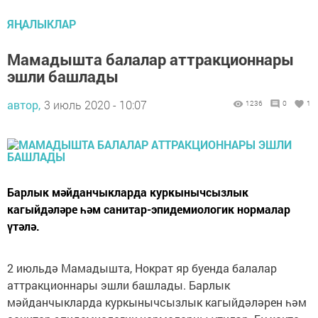
ЯҢАЛЫКЛАР
Мамадышта балалар аттракционнары
эшли башлады
автор,
3 июль 2020 - 10:07
1236
0
1
Барлык мәйданчыкларда куркынычсызлык
кагыйдәләре һәм санитар-эпидемиологик нормалар
үтәлә.
2 июльдә Мамадышта, Нократ яр буенда балалар
аттракционнары эшли башлады. Барлык
мәйданчыкларда куркынычсызлык кагыйдәләрен һәм