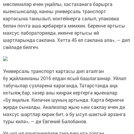
мөслимәләр өчен уңайлы, хастаханәгә барырга
кыенсынсалар, канны универсаль транспорт
картасына тамызып, контейнерга салып, упаковка
белән почта аша җибәрергә мөмкин. Беренче яртысы
махсус лабораториядә, икенче яртысы өй
шартларында саклана. Хәтта 45 ел саклана ала», — дип
сөйләде белгеч.
Универсаль транспорт картасы дип аталган
бу җайланманы 2016 елдан ясый башлаганнар. Уйлап
табучылар сүзләренә караганда, Татарстанда аңа
ихтыяҗ бар, хәзер аны киңрәк кертергә җыеналар.
«Бу яңалык. Киләчәк шуның артында. Карта берничә
җирдә сыналды. Анализлар җыю һәм саклау өчен дә
махсус шартлар кирәк бит, ә бу ысул шактый арзанга
туры килә», — ди Евгений Балобанов.
Ул чит ил компанияләре тәкъдим итә торган