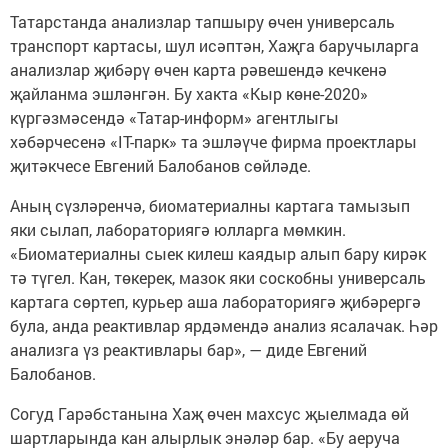
Татарстанда анализлар тапшыру өчен универсаль
транспорт картасы, шул исәптән, Хаҗга баручыларга
анализлар җибәрү өчен карта рәвешендә кечкенә
җайланма эшләнгән. Бу хакта «Кыр көне-2020»
күргәзмәсендә «Татар-информ» агентлыгы
хәбәрчесенә «IT-парк» та эшләүче фирма проектлары
җитәкчесе Евгений Балобанов сөйләде.
Аның сүзләренчә, биоматериалны картага тамызып
яки сылап, лабораториягә юлларга мөмкин.
«Биоматериалны сыек килеш каядыр алып бару кирәк
тә түгел. Кан, төкерек, мазок яки соскобны универсаль
картага сөртеп, курьер аша лабораториягә җибәрергә
була, анда реактивлар ярдәмендә анализ ясалачак. Һәр
анализга үз реактивлары бар», — диде Евгений
Балобанов.
Согуд Гарәбстанына Хаҗ өчен махсус җыелмада өй
шартларында кан алырлык энәләр бар. «Бу аеруча