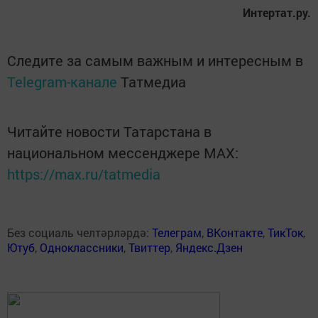
Интертат.ру.
Следите за самым важным и интересным в
Telegram-канале
Татмедиа
Читайте новости Татарстана в
национальном мессенджере MАХ:
https://max.ru/tatmedia
Без социаль челтәрләрдә:
Телеграм
,
ВКонтакте
,
ТикТок
,
Ютуб
,
Одноклассники
,
Твиттер
,
Яндекс.Дзен