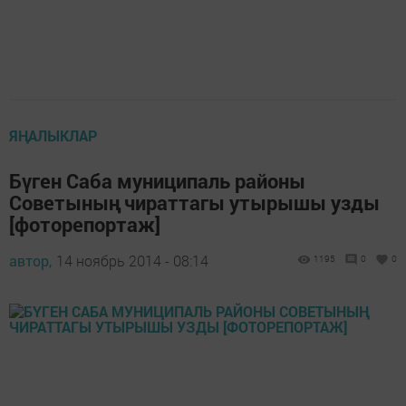
ЯҢАЛЫКЛАР
Бүген Саба муниципаль районы
Советының чираттагы утырышы узды
[фоторепортаж]
автор,
14 ноябрь 2014 - 08:14
1195
0
0