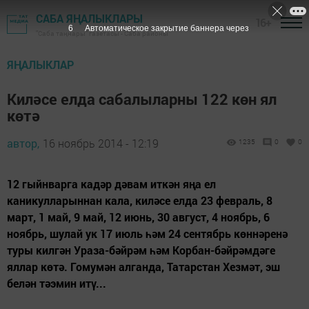
САБА ЯҢАЛЫКЛАРЫ
16+
5
Автоматическое закрытие баннера через
"Саба таңнары" газетасы - Саба районы
ЯҢАЛЫКЛАР
Киләсе елда сабалыларны 122 көн ял
көтә
автор,
16 ноябрь 2014 - 12:19
1235
0
0
12 гыйнварга кадәр дәвам иткән яңа ел
каникулларыннан кала, киләсе елда 23 февраль, 8
март, 1 май, 9 май, 12 июнь, 30 август, 4 ноябрь, 6
ноябрь, шулай ук 17 июль һәм 24 сентябрь көннәренә
туры килгән Ураза-бәйрәм һәм Корбан-бәйрәмдәге
яллар көтә. Гомумән алганда, Татарстан Хезмәт, эш
белән тәэмин итү...