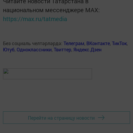
Читайте новости Татарстана в
национальном мессенджере MАХ:
https://max.ru/tatmedia
Без социаль челтәрләрдә:
Телеграм
,
ВКонтакте
,
ТикТок
,
Ютуб
,
Одноклассники
,
Твиттер
,
Яндекс.Дзен
Перейти на страницу новости