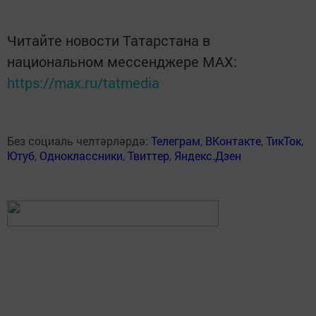
Читайте новости Татарстана в
национальном мессенджере MАХ:
https://max.ru/tatmedia
Без социаль челтәрләрдә:
Телеграм
,
ВКонтакте
,
ТикТок
,
Ютуб
,
Одноклассники
,
Твиттер
,
Яндекс.Дзен