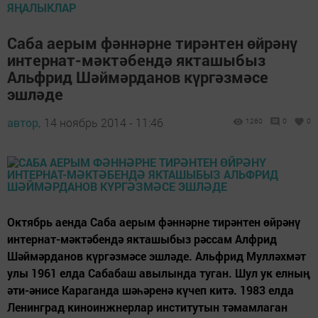
ЯҢАЛЫКЛАР
Саба аерым фәннәрне тирәнтен өйрәнү
интернат-мәктәбендә якташыбыз
Альфрид Шәймәрданов күргәзмәсе
эшләде
автор,
14 ноябрь 2014 - 11:46
1260
0
0
Октябрь аенда Саба аерым фәннәрне тирәнтен өйрәнү
интернат-мәктәбендә якташыбыз рәссам Алфрид
Шәймәрданов күргәзмәсе эшләде. Альфрид Мулләхмәт
улы 1961 елда Сабабаш авылында туган. Шул ук елның
әти-әнисе Караганда шәһәренә күчеп китә. 1983 елда
Ленинград киноинжнерлар институтын тәмамлаган