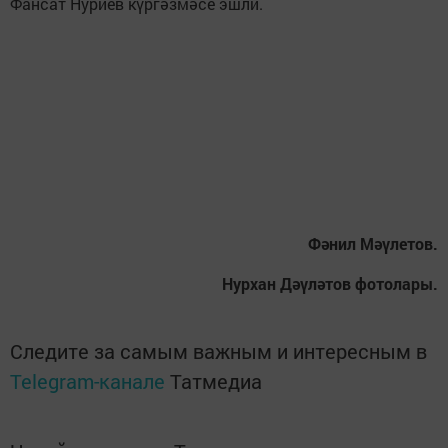
Фансат Нуриев күргәзмәсе эшли.
Фәнил Мәүлетов.
Нурхан Дәүләтов фотолары.
Следите за самым важным и интересным в
Telegram-канале
Татмедиа