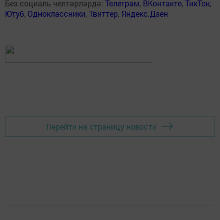
Без социаль челтәрләрдә:
Телеграм
,
ВКонтакте
,
ТикТок
,
Ютуб
,
Одноклассники
,
Твиттер
,
Яндекс.Дзен
Перейти на страницу новости