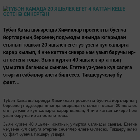
Түбән Кама шәһәрендә Химиклар проспекты буенча
йортларның берсенең подъезды янында югарыдан
егылып төшкән 20 яшьлек егет үз-үзенә кул салырга
карар кылып, 4 нче каттан сикерә һәм узып баручы ир-
ат өстенә төшә. Зыян күргән 40 яшьлек ир-атның
умыртка баганасы сынган. Егетне үз-үзенә кул салуга
этәргән сәбәпләр әлегә билгесез. Тикшерүчеләр бу
факт...
Түбән Кама шәһәрендә Химиклар проспекты буенча йортларның
берсенең подъезды янында югарыдан егылып төшкән 20 яшьлек
егет үз-үзенә кул салырга карар кылып, 4 нче каттан сикерә һәм
узып баручы ир-ат өстенә төшә.
Зыян күргән 40 яшьлек ир-атның умыртка баганасы сынган. Егетне
үз-үзенә кул салуга этәргән сәбәпләр әлегә билгесез. Тикшерүчеләр
бу факт буенча тикшерү уздыра.