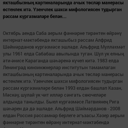
якташбызның картиналарында ачык төсләр манерасы
өстенлек итә. Үзенчлек шәхси мифологиясен тудырган
рәссам күргәзмәләре белән...
Октябрь аенда Саба аерым фәннәрне тирәнтен өйрәнү
интернат-мәктәбендә якташыбыз рәссам Алфрид
Шәймәрданов күргәзмәсе эшләде. Альфрид Мулләхмәт
улы 1961 елда Сабабаш авылында туган. Шул ук елның
әти-әнисе Караганда шәһәренә күчеп китә. 1983 елда
Ленинград киноинжнерлар институтын тәмамлаган
якташбызның картиналарында ачык төсләр манерасы
өстенлек итә. Үзенчлек шәхси мифологиясен тудырган
рәссам күргәзмәләре белән 1993 елдан башлап Казан,
Мәскәү, шулай ук чит илләр сәнгать сөючеләре
алдында танылды. Быел күргәзмәсе Латвиянең Рига
шәһәрен дә дә эшләде. Альфрид Шәймәрданов - 2008
елдан Россия рәссамнар берлеге әгъзасы.Хәзер аерым
фәннәрне тирәнтен өйрәнү интернат-мәктәбендә