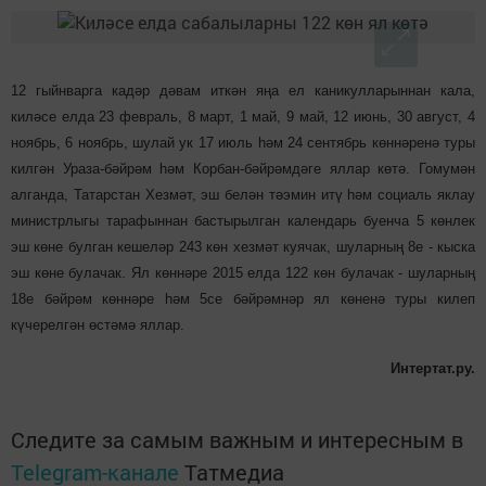
12 гыйнварга кадәр дәвам иткән яңа ел каникулларыннан кала,
киләсе елда 23 февраль, 8 март, 1 май, 9 май, 12 июнь, 30 август, 4
ноябрь, 6 ноябрь, шулай ук 17 июль һәм 24 сентябрь көннәренә туры
килгән Ураза-бәйрәм һәм Корбан-бәйрәмдәге яллар көтә. Гомумән
алганда, Татарстан Хезмәт, эш белән тәэмин итү һәм социаль яклау
министрлыгы тарафыннан бастырылган календарь буенча 5 көнлек
эш көне булган кешеләр 243 көн хезмәт куячак, шуларның 8е - кыска
эш көне булачак. Ял көннәре 2015 елда 122 көн булачак - шуларның
18е бәйрәм көннәре һәм 5се бәйрәмнәр ял көненә туры килеп
күчерелгән өстәмә яллар.
Интертат.ру.
Следите за самым важным и интересным в
Telegram-канале
Татмедиа