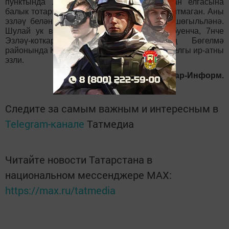
пунктында 1964 елда туган ир-ат Чулман елгасына
балык тотарга киткән җиреннән әйләнеп кайтмаган. Аны
эзләү белән 6нчы Эзләү-коткару хезмәте шөгыльләнә.
Шулай ук ведомство биргән мәгълүмат буенча, 7нче
Эзләү-коткару хезмәте республиканың Бөгелмә
районында Карабаш күлендә югалган 1941 елгы ир-атны
эзли.
Татар-Информ.
Следите за самым важным и интересным в
Telegram-канале
Татмедиа
Читайте новости Татарстана в
национальном мессенджере MАХ:
https://max.ru/tatmedia