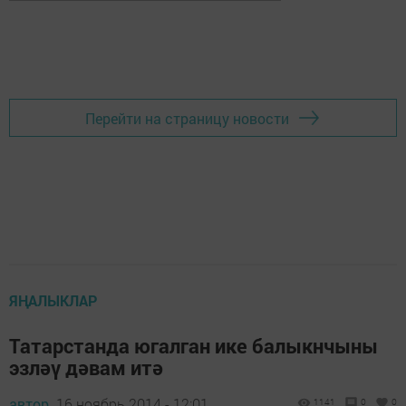
Перейти на страницу новости
ЯҢАЛЫКЛАР
Татарстанда югалган ике балыкнчыны
эзләү дәвам итә
автор,
16 ноябрь 2014 - 12:01
1141
0
0