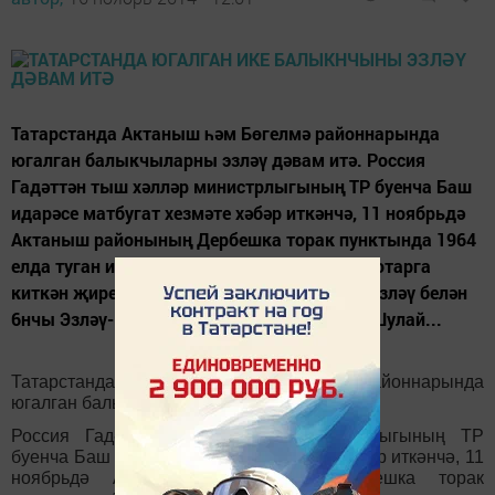
Татарстанда Актаныш һәм Бөгелмә районнарында
югалган балыкчыларны эзләү дәвам итә. Россия
Гадәттән тыш хәлләр министрлыгының ТР буенча Баш
идарәсе матбугат хезмәте хәбәр иткәнчә, 11 ноябрьдә
Актаныш районының Дербешка торак пунктында 1964
елда туган ир-ат Чулман елгасына балык тотарга
киткән җиреннән әйләнеп кайтмаган. Аны эзләү белән
6нчы Эзләү-коткару хезмәте шөгыльләнә. Шулай...
Татарстанда Актаныш һәм Бөгелмә районнарында
югалган балыкчыларны эзләү дәвам итә.
Россия Гадәттән тыш хәлләр министрлыгының ТР
буенча Баш идарәсе матбугат хезмәте хәбәр иткәнчә, 11
ноябрьдә Актаныш районының Дербешка торак