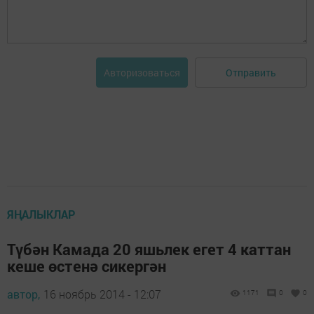
Отправить
Авторизоваться
ЯҢАЛЫКЛАР
Түбән Камада 20 яшьлек егет 4 каттан
кеше өстенә сикергән
автор,
16 ноябрь 2014 - 12:07
1171
0
0