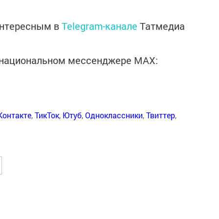
интересным в
Telegram-канале
Татмедиа
в национальном мессенджере MАХ:
Контакте
,
ТикТок
,
Ютуб
,
Одноклассники
,
Твиттер
,