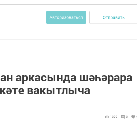
Отправить
Авторизоваться
ран аркасында шәһәрара
әкәте вакытлыча
1099
0