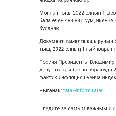
Моннан тыш, 2022 елның 1 фев
бала өчен 483 881 сум, икенче
булачак.
Документ, гамәлгә ашыруның 
тыш, 2022 елның 1 гыйнварынн
Россия Президенты Владимир
депутатлары белән очрашуда 2
фактик инфляция буенча индек
Чыганак:
tatar-inform.tatar
Следите за самым важным и 