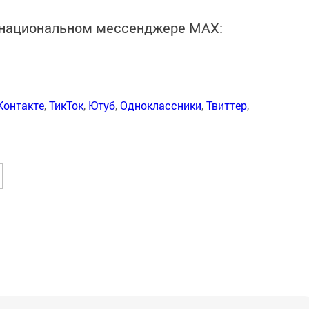
в национальном мессенджере MАХ:
Контакте
,
ТикТок
,
Ютуб
,
Одноклассники
,
Твиттер
,