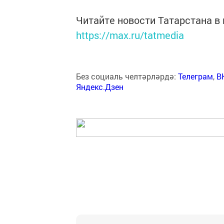
Читайте новости Татарстана 
https://max.ru/tatmedia
Без социаль челтәрләрдә:
Телеграм
,
В
Яндекс.Дзен