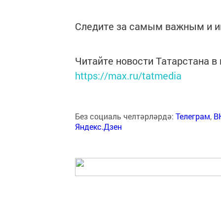
Следите за самым важным и 
Читайте новости Татарстана 
https://max.ru/tatmedia
Без социаль челтәрләрдә:
Телеграм
,
В
Яндекс.Дзен