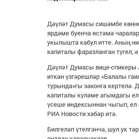
Дәүләт Думасы сишәмбе көнне
ярдәме буенча өстәмә чаралар
укылышта кабул итте. Аның ни
капиталы фаразланган түгел, 
Дәүләт Думасы вице-спикеры 
иткән үзгәрешләр «Балалы гаи
турында»гы законга кертелә. 
капиталы күләме агымдагы ел
үсеше индексыннан чыгып, ел 
РИА Новости хәбәр итә.
Билгеләп үтелгәнчә, шул ук т
яңадан караячаклар.