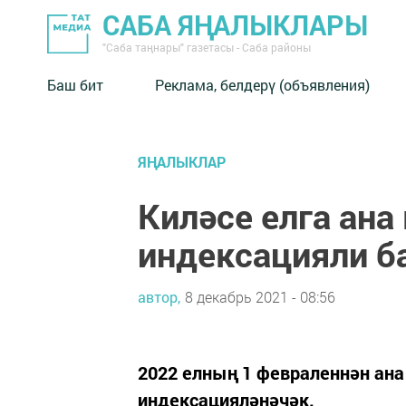
САБА ЯҢАЛЫКЛАРЫ
"Саба таңнары" газетасы - Саба районы
Баш бит
Реклама, белдерү (объявления)
ЯҢАЛЫКЛАР
Киләсе елга ана
индексацияли 
автор,
8 декабрь 2021 - 08:56
2022 елның 1 февраленнән ана
индексацияләнәчәк.