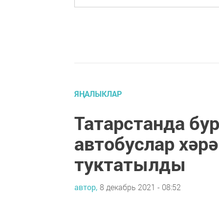
ЯҢАЛЫКЛАР
Татарстанда бу
автобуслар хәр
туктатылды
автор,
8 декабрь 2021 - 08:52