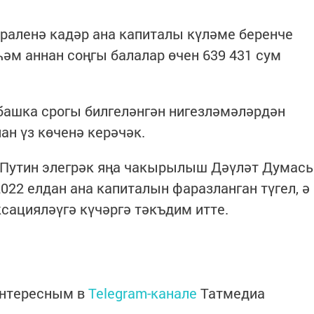
раленә кадәр ана капиталы күләме беренче
 һәм аннан соңгы балалар өчен 639 431 сум
башка срогы билгеләнгән нигезләмәләрдән
ан үз көченә керәчәк.
 Путин элегрәк яңа чакырылыш Дәүләт Думас
022 елдан ана капиталын фаразланган түгел, ә
сацияләүгә күчәргә тәкъдим итте.
интересным в
Telegram-канале
Татмедиа