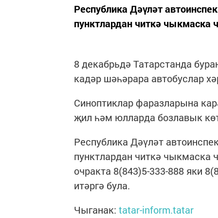
Республика Дәүләт автоинспе
пунктлардан читкә чыкмаска 
8 декабрьдә Татарстанда бур
кадәр шәһәрара автобуслар х
Синоптиклар фаразларына караг
җил һәм юлларда бозлавык кө
Республика Дәүләт автоинспе
пунктлардан читкә чыкмаска ч
очракта 8(843)5-333-888 яки 8
итәргә була.
Чыганак:
tatar-inform.tatar