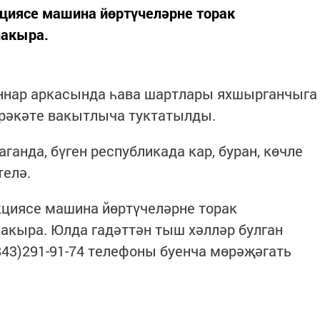
кциясе машина йөртүчеләрне торак
чакыра.
аннар аркасында һава шартлары яхшырганчыга
әрәкәте вакытлыча туктатылды.
анда, бүген республикада кар, буран, көчле
телә.
кциясе машина йөртүчеләрне торак
акыра. Юлда гадәттән тыш хәлләр булган
(843)291-91-74 телефоны буенча мөрәҗәгать