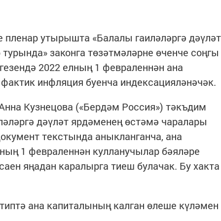
 пленар утырышта «Балалы гаиләләргә дәүләт
 турында» законга төзәтмәләрне өченче соңгы
гезендә 2022 елның 1 февраленнән ана
ә фактик инфляция буенча индексацияләнәчәк.
Анна Кузнецова («Бердәм Россия») тәкъдим
ләләргә дәүләт ярдәменең өстәмә чаралары
Документ текстында аныкланганча, ана
ның 1 февраленнән кулланучылар бәяләре
саен яңадан каралырга тиеш булачак. Бу хакта
әртиптә ана капиталының калган өлеше күләмен