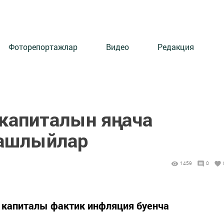
Фоторепортажлар
Видео
Редакция
 капиталын яңача
башлыйлар
1459
0
 капиталы фактик инфляция буенча