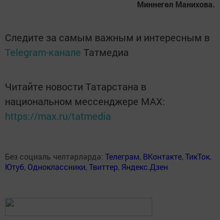
Миннегөл Манихова.
Следите за самым важным и интересным в
Telegram-канале
Татмедиа
Читайте новости Татарстана в
национальном мессенджере MАХ:
https://max.ru/tatmedia
Без социаль челтәрләрдә:
Телеграм
,
ВКонтакте
,
ТикТок
,
Ютуб
,
Одноклассники
,
Твиттер
,
Яндекс.Дзен