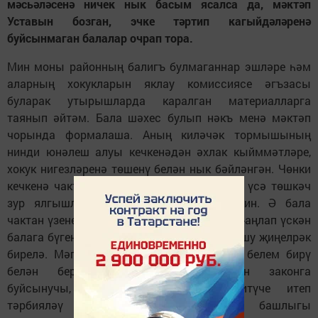
мәсьәләсенә ничек нык басым ясалса да, мәктәп
Уставын бозган, эчке тәртип кагыйдәләренә
буйсынмаган балалар очрап тора.
Мин моны районның балигъ булмаганнар эшләре һәм
аларның хокукларын яклау комиссиясе әгъзасы
буларак утырышларда каралган материалларга
таянып әйтәм. Бала шәхес булып нәкъ менә мәктәп
чорында формалаша. Аның киләчәк тормышының
нинди юнәлеш алуы кечкенәдән әхлак кыйммәтләре,
хокук нигезләренә төшенү белән нык бәйләнгән. Чөнки
кечкенә чакта аңламыйча кылган хаталар үсә төшкәч
зур ялгышларның башы булырга мөмкин. Ә бала
чактан үзенең төп бурыч-хокукларын белеп-аңлап үскән
балага бүгенге кырыс җәмгыятькә яраклашу җиңелрәк
бирелә. Мәгариф хезмәткәрләренә төпле белем бирү
белән бергә, балаларны кечкенәдән законга
буйсынучы, дисциплинаны хөрмәт итүче итеп
тәрбияләү бурычы да куела. "Район башлыгы