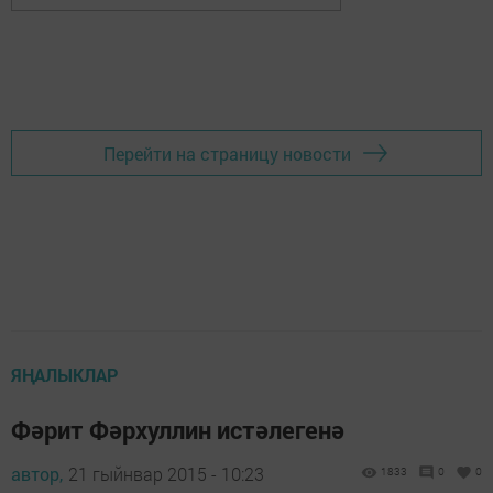
Перейти на страницу новости
ЯҢАЛЫКЛАР
Фәрит Фәрхуллин истәлегенә
автор,
21 гыйнвар 2015 - 10:23
1833
0
0