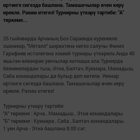
иртәнге сигездә башлана. Тамашачылар өчен керү
ирекле. Рәхим итегез! Турнирны үткәрү тәртибе: "А"
төркеме...
25 гыйнварда Арчаның Боз Сараенда күренекле
эшмәкәр, "Металл" ширкәтенә нигез салучы Фәнил
Гарәфиев истәлегенә хоккей турниры үткәрелә.Анда 40
яшьтән өлкәнрәк уенчылар катнаша ала.Турнирда
безнекеләрдән тыш, Әтнә, Балтач, Кукмара, Мамадыш,
Саба командалары да булыр дип көтелә. Уеннар
иртәнге сигездә башлана. Тамашачылар өчен керү
ирекле. Рәхим итегез!
Турнирны үткәрү тәртибе:
"А" төркеме : Арча , Мамадыш , Этнә командалары.
"Б" төркеме : Кукмара , Саба , Балтач командалары.
1 уен Арча - Этнә башлана 8.00 сәг.