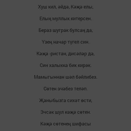
Хуш кил, әйдә, Кәҗә елы,
Елың муллык китерсен.
Бераз шуграк булсаң да,
Үзең начар түгел син.
Кәҗә -ристан, дисәләр дә,
Син халыкка бик кирәк.
Мамыгыннан шәл бәйлибез.
Сөтен эчәбез теләп.
Җаныбызга сихәт өсти,
Эчсәк шул кәҗә сөтен.
Кәҗә сөтенең шифасы