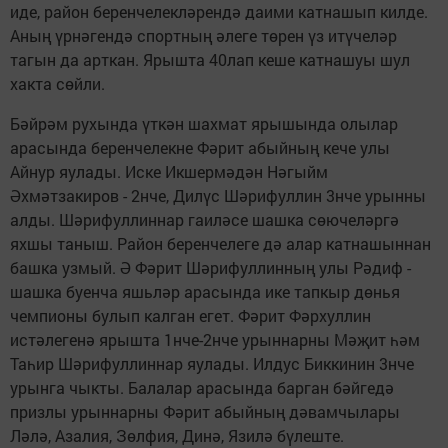
иде, район беренчелекләрендә даими катнашып килде.
Аның үрнәгендә спортның әлеге төрен үз итүчеләр
тагын да арткан. Ярышта 40лап кеше катнашуы шул
хакта сөйли.
Бәйрәм рухында үткән шахмат ярышында олылар
арасында беренчелекне Фәрит абыйның кече улы
Айнур яулады. Иске Икшермәдән Нәгыйм
Әхмәтзакиров - 2нче, Дилүс Шәрифуллин 3нче урынны
алды. Шәрифуллиннар гаиләсе шашка сөючеләргә
яхшы таныш. Район беренчелеге дә алар катнашыннан
башка узмый. Ә Фәрит Шәрифуллинның улы Рәдиф -
шашка буенча яшьләр арасында ике тапкыр дөнья
чемпионы булып калган егет. Фәрит Фәрхуллин
истәлегенә ярышта 1нче-2нче урыннарны Мәҗит һәм
Таһир Шәрифуллиннар яулады. Илдус Биккинин 3нче
урынга чыкты. Балалар арасында барган бәйгедә
призлы урыннарны Фәрит абыйның дәвамчылары
Ләлә, Азалия, Зөлфия, Динә, Язилә бүлеште.