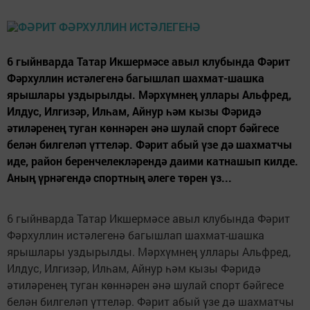
6 гыйнварда Татар Икшермәсе авыл клубында Фәрит
Фәрхуллин истәлегенә багышлап шахмат-шашка
ярышлары уздырылды. Мәрхүмнең уллары Альфред,
Илдус, Илгизәр, Илһам, Айнур һәм кызы Фәридә
әтиләренең туган көннәрен әнә шулай спорт бәйгесе
белән билгеләп үттеләр. Фәрит абый үзе дә шахматчы
иде, район беренчелекләрендә даими катнашып килде.
Аның үрнәгендә спортның әлеге төрен үз...
6 гыйнварда Татар Икшермәсе авыл клубында Фәрит
Фәрхуллин истәлегенә багышлап шахмат-шашка
ярышлары уздырылды. Мәрхүмнең уллары Альфред,
Илдус, Илгизәр, Илһам, Айнур һәм кызы Фәридә
әтиләренең туган көннәрен әнә шулай спорт бәйгесе
белән билгеләп үттеләр. Фәрит абый үзе дә шахматчы