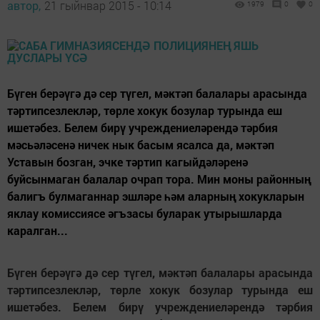
автор,
21 гыйнвар 2015 - 10:14
1979
0
0
Бүген берәүгә дә сер түгел, мәктәп балалары арасында
тәртипсезлекләр, төрле хокук бозулар турында еш
ишетәбез. Белем бирү учреждениеләрендә тәрбия
мәсьәләсенә ничек нык басым ясалса да, мәктәп
Уставын бозган, эчке тәртип кагыйдәләренә
буйсынмаган балалар очрап тора. Мин моны районның
балигъ булмаганнар эшләре һәм аларның хокукларын
яклау комиссиясе әгъзасы буларак утырышларда
каралган...
Бүген берәүгә дә сер түгел, мәктәп балалары арасында
тәртипсезлекләр, төрле хокук бозулар турында еш
ишетәбез. Белем бирү учреждениеләрендә тәрбия