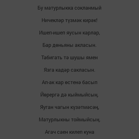
Бу матурлыкка сокланмый
Ничекләр түзмәк кирәк!
Ишеп-ишеп яусын карлар,
Бар дөньяны акласын.
Табигать тә шушы ямен
Язга кадәр сакласын.
Ап-ак кар өстенә басып
Йөрергә дә кыймыйсың.
Яуган чагын күзәтмәсәң,
Матурлыкны тоймыйсың.
Агач саен килеп куна