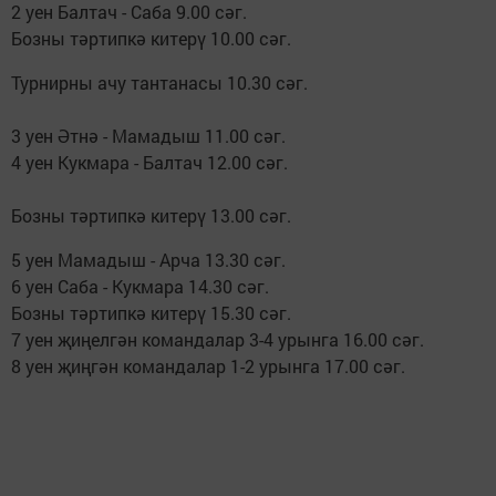
2 уен Балтач - Саба 9.00 сәг.
Бозны тәртипкә китерү 10.00 сәг.
Турнирны ачу тантанасы 10.30 сәг.
3 уен Әтнә - Мамадыш 11.00 сәг.
4 уен Кукмара - Балтач 12.00 сәг.
Бозны тәртипкә китерү 13.00 сәг.
5 уен Мамадыш - Арча 13.30 сәг.
6 уен Саба - Кукмара 14.30 сәг.
Бозны тәртипкә китерү 15.30 сәг.
7 уен җиңелгән командалар 3-4 урынга 16.00 сәг.
8 уен җиңгән командалар 1-2 урынга 17.00 сәг.