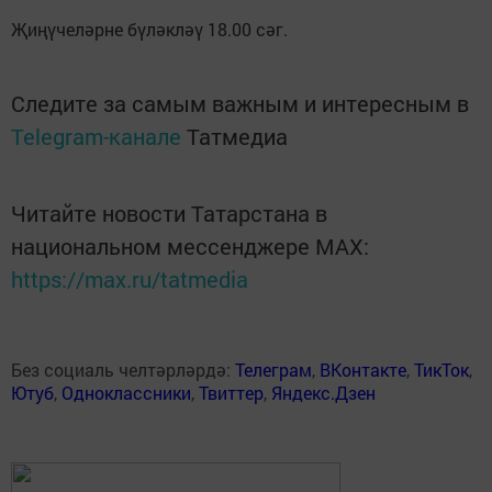
Җиңүчеләрне бүләкләү 18.00 сәг.
Следите за самым важным и интересным в
Telegram-канале
Татмедиа
Читайте новости Татарстана в
национальном мессенджере MАХ:
https://max.ru/tatmedia
Без социаль челтәрләрдә:
Телеграм
,
ВКонтакте
,
ТикТок
,
Ютуб
,
Одноклассники
,
Твиттер
,
Яндекс.Дзен