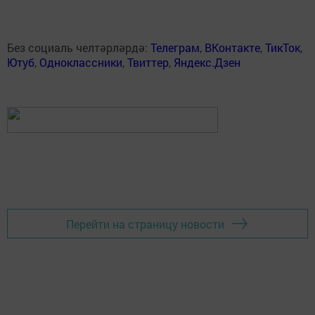
Без социаль челтәрләрдә:
Телеграм
,
ВКонтакте
,
ТикТок
,
Ютуб
,
Одноклассники
,
Твиттер
,
Яндекс.Дзен
Перейти на страницу новости