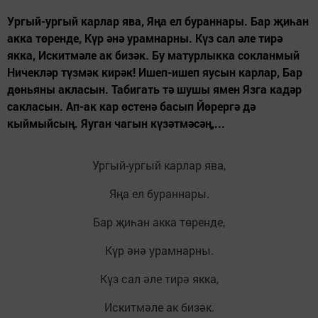
Ургый-ургый карлар ява, Яңа ел бураннары. Бар җиһан
акка төренде, Күр әнә урамнарны. Күз сал әле тирә
якка, Искитмәле ак бизәк. Бу матурлыкка сокланмый
Ничекләр түзмәк кирәк! Ишеп-ишеп яусын карлар, Бар
дөньяны акласын. Табигать тә шушы ямен Язга кадәр
сакласын. Ап-ак кар өстенә басып Йөрергә дә
кыймыйсың. Яуган чагын күзәтмәсәң,...
Ургый-ургый карлар ява,
Яңа ел бураннары.
Бар җиһан акка төренде,
Күр әнә урамнарны.
Күз сал әле тирә якка,
Искитмәле ак бизәк.