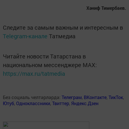
Хәниф Тимербаев.
Следите за самым важным и интересным в
Telegram-канале
Татмедиа
Читайте новости Татарстана в
национальном мессенджере MАХ:
https://max.ru/tatmedia
Без социаль челтәрләрдә:
Телеграм
,
ВКонтакте
,
ТикТок
,
Ютуб
,
Одноклассники
,
Твиттер
,
Яндекс.Дзен