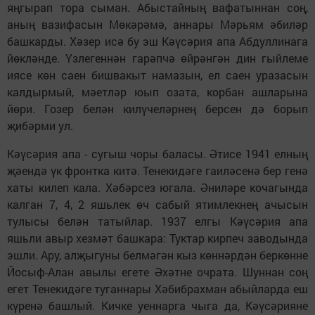
яңгырап тора сыман. Абыстайның вафатыннан соң,
аның вазифасын Мөкәрәмә, аннары Мәрьям әбиләр
башкарды. Хәзер исә бу эш Кәүсәрия апа Абдуллинага
йөкләнде. Үзлегеннән гарәпчә өйрәнгән дин гыйлеме
иясе көн саен бишвакыт намазын, ел саен уразасын
калдырмый, мәетләр юып озата, корбан ашларына
йөри. Гозер белән килүчеләрнең берсен дә борып
җибәрми ул.
Кәүсәрия апа - сугыш чоры баласы. Әтисе 1941 елның
җәендә үк фронтка китә. Тенекидәге гаиләсенә бер генә
хаты килеп кала. Хәбәрсез югала. Әниләре кочагында
калган 7, 4, 2 яшьлек өч сабый ятимлекнең ачысын
тулысы белән татыйлар. 1937 елгы Кәүсәрия апа
яшьли авыр хезмәт башкара: Туктар кирпеч заводында
эшли. Ару, алҗыгуны белмәгән кыз көннәрдән беркөнне
Йосыф-Алан авылы егете Әхәтне очрата. Шуннан соң
егет Тенекидәге туганнары Хәбибрахман абыйларда еш
күренә башлый. Кичке уеннарга чыга да, Кәүсәрияне