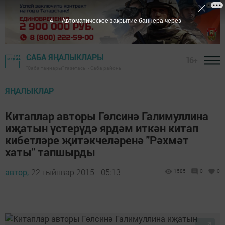
3
Автоматическое закрытие баннера через
САБА ЯҢАЛЫКЛАРЫ
16+
"Саба таңнары" газетасы - Саба районы
ЯҢАЛЫКЛАР
Китаплар авторы Гөлсинә Галимуллина
иҗатын үстерүдә ярдәм иткән китап
кибетләре җитәкчеләренә "Рәхмәт
хаты" тапшырды
автор,
22 гыйнвар 2015 - 05:13
1585
0
0