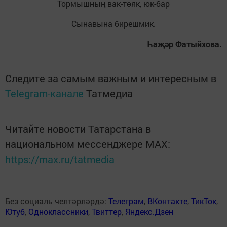
Тормышның вак-төяк, юк-бар
Сынавына бирешмик.
Һаҗәр Фатыйхова.
Следите за самым важным и интересным в
Telegram-канале
Татмедиа
Читайте новости Татарстана в
национальном мессенджере MАХ:
https://max.ru/tatmedia
Без социаль челтәрләрдә:
Телеграм
,
ВКонтакте
,
ТикТок
,
Ютуб
,
Одноклассники
,
Твиттер
,
Яндекс.Дзен