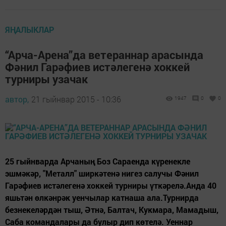
ЯҢАЛЫКЛАР
“Арча-Арена”да ветераннар арасында
Фәнил Гарәфиев истәлегенә хоккей
турниры узачак
автор,
21 гыйнвар 2015 - 10:36
1947
0
0
25 гыйнварда Арчаның Боз Сараенда күренекле
эшмәкәр, "Металл" ширкәтенә нигез салучы Фәнил
Гарәфиев истәлегенә хоккей турниры үткәрелә.Анда 40
яшьтән өлкәнрәк уенчылар катнаша ала.Турнирда
безнекеләрдән тыш, Әтнә, Балтач, Кукмара, Мамадыш,
Саба командалары да булыр дип көтелә. Уеннар