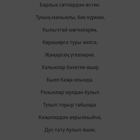
Барлык сөтләрдән өстен.
Туның мамыклы, бик күркәм,
Кылычтай мөгезләрең.
Көрәшергә туры килсә,
Җиңәрсең үгезләрне.
Халыклар бәхетле яшәр
Быел Кәҗә елында.
Ризыклар мулдан булып
Тулып торыр табында.
Кәҗәләрдән аерылмыйча,
Дус-тату булып яшик.