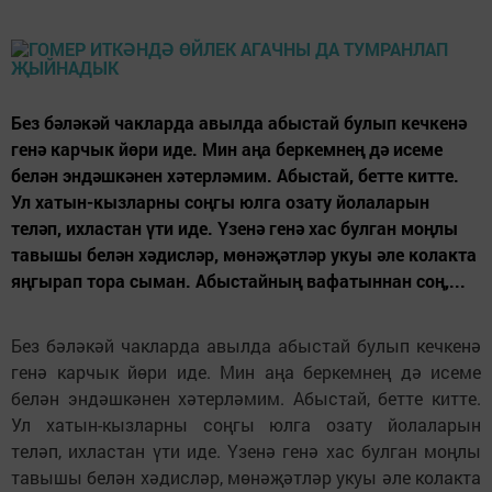
Без бәләкәй чакларда авылда абыстай булып кечкенә
генә карчык йөри иде. Мин аңа беркемнең дә исеме
белән эндәшкәнен хәтерләмим. Абыстай, бетте китте.
Ул хатын-кызларны соңгы юлга озату йолаларын
теләп, ихластан үти иде. Үзенә генә хас булган моңлы
тавышы белән хәдисләр, мөнәҗәтләр укуы әле колакта
яңгырап тора сыман. Абыстайның вафатыннан соң,...
Без бәләкәй чакларда авылда абыстай булып кечкенә
генә карчык йөри иде. Мин аңа беркемнең дә исеме
белән эндәшкәнен хәтерләмим. Абыстай, бетте китте.
Ул хатын-кызларны соңгы юлга озату йолаларын
теләп, ихластан үти иде. Үзенә генә хас булган моңлы
тавышы белән хәдисләр, мөнәҗәтләр укуы әле колакта