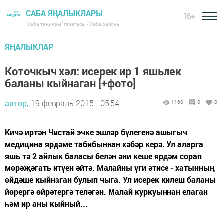
САБА ЯҢАЛЫКЛАРЫ
16+
"Саба таңнары" газетасы - Саба районы
ЯҢАЛЫКЛАР
Коточкыч хәл: исерек ир 1 яшьлек
баланы кыйнаган [+фото]
автор,
19 февраль 2015 - 05:54
1160
0
0
Кичә иртән Чистай эчке эшләр бүлегенә ашыгыч
медицина ярдәме табибыннан хәбәр керә. Ул аларга
яшь тә 2 айлык баласы белән әни кеше ярдәм сорап
мөрәҗәгать итүен әйтә. Малайны үги әтисе - хатынның
өйдәше кыйнаган булып чыга. Ул исерек килеш баланы
йөрергә өйрәтергә теләгән. Малай куркуыннан елаган
һәм ир аны кыйный...