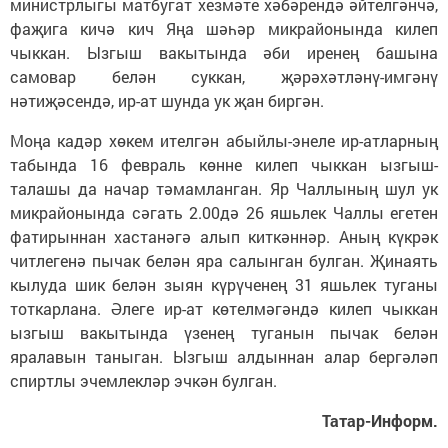
министрлыгы матбугат хезмәте хәбәрендә әйтелгәнчә,
фаҗига кичә кич Яңа шәһәр микрайонында килеп
чыккан. Ызгыш вакытында әби иренең башына
самовар белән суккан, җәрәхәтләнү-имгәнү
нәтиҗәсендә, ир-ат шунда ук җан биргән.
Моңа кадәр хөкем ителгән абыйлы-энеле ир-атларның
табында 16 февраль көнне килеп чыккан ызгыш-
талашы да начар тәмамланган. Яр Чаллының шул ук
микрайонында сәгать 2.00дә 26 яшьлек Чаллы егетен
фатирыннан хастанәгә алып киткәннәр. Аның күкрәк
читлегенә пычак белән яра салынган булган. Җинаять
кылуда шик белән зыян күрүченең 31 яшьлек туганы
тоткарлана. Әлеге ир-ат көтелмәгәндә килеп чыккан
ызгыш вакытында үзенең туганын пычак белән
яралавын таныган. Ызгыш алдыннан алар бергәләп
спиртлы эчемлекләр эчкән булган.
Татар-Информ.