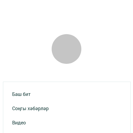
Баш бит
Соңгы хәбәрләр
Видео