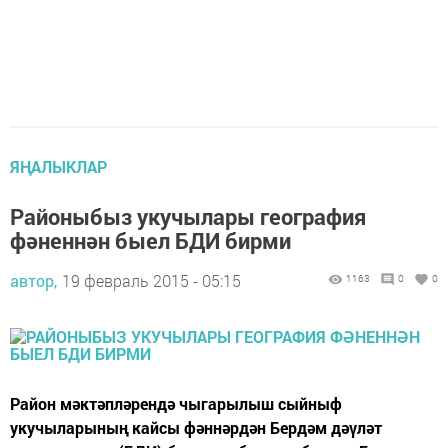
ЯҢАЛЫКЛАР
Районыбыз укучылары география
фәненнән быел БДИ бирми
автор,
19 февраль 2015 - 05:15
1163
0
0
Район мәктәпләрендә чыгарылыш сыйныф
укучыларының кайсы фәннәрдән Бердәм дәүләт