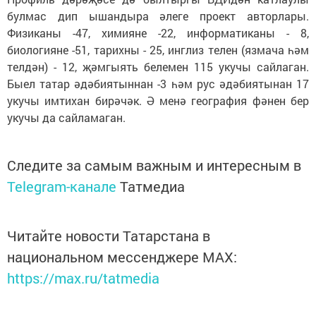
булмас дип ышандыра әлеге проект авторлары.
Физиканы -47, химияне -22, информатиканы - 8,
биологияне -51, тарихны - 25, инглиз телен (язмача һәм
телдән) - 12, җәмгыять белемен 115 укучы сайлаган.
Быел татар әдәбиятыннан -3 һәм рус әдәбиятынан 17
укучы имтихан бирәчәк. Ә менә география фәнен бер
укучы да сайламаган.
Следите за самым важным и интересным в
Telegram-канале
Татмедиа
Читайте новости Татарстана в
национальном мессенджере MАХ:
https://max.ru/tatmedia