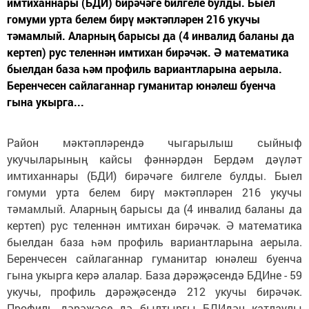
имтиханнары (БДИ) бирәчәге билгеле булды. Быел
гомуми урта белем бирү мәктәпләрен 216 укучы
тәмамлый. Аларның барысы да (4 инвалид баланы да
кертеп) рус теленнән имтихан бирәчәк. Ә математика
быелдан база һәм профиль вариантларына аерыла.
Беренчесен сайлаганнар гуманитар юнәлеш буенча
гына укырга...
Район мәктәпләрендә чыгарылыш сыйныф
укучыларының кайсы фәннәрдән Бердәм дәүләт
имтиханнары (БДИ) бирәчәге билгеле булды. Быел
гомуми урта белем бирү мәктәпләрен 216 укучы
тәмамлый. Аларның барысы да (4 инвалид баланы да
кертеп) рус теленнән имтихан бирәчәк. Ә математика
быелдан база һәм профиль вариантларына аерыла.
Беренчесен сайлаганнар гуманитар юнәлеш буенча
гына укырга керә алалар. База дәрәҗәсендә БДИне - 59
укучы, профиль дәрәҗәсендә 212 укучы бирәчәк.
Профиль дәрәҗәсе дә былтыргы БДИдән катлаулы