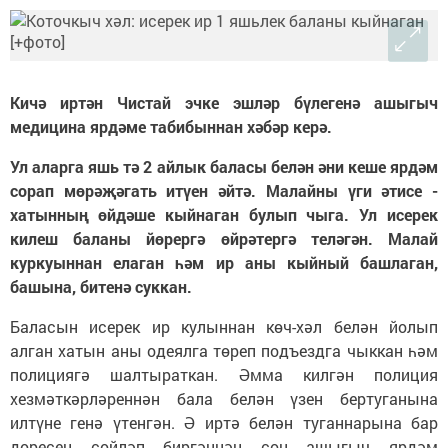
Кичә иртән Чистай эчке эшләр бүлегенә ашыгыч
медицина ярдәме табибыннан хәбәр керә.
Ул аларга яшь тә 2 айлык баласы белән әни кеше ярдәм
сорап мөрәҗәгать итүен әйтә. Малайны үги әтисе -
хатынның өйдәше кыйнаган булып чыга. Ул исерек
килеш баланы йөрергә өйрәтергә теләгән. Малай
куркуыннан елаган һәм ир аны кыйный башлаган,
башына, битенә суккан.
Баласын исерек ир кулыннан көч-хәл белән йолып
алган хатын аны одеялга төреп подъездга чыккан һәм
полициягә шалтыраткан. Әмма килгән полиция
хезмәткәрләреннән бала белән үзен бертуганына
илтүне генә үтенгән. Ә иртә белән туганнарына бар
дөресен сөйләп биргәннән соң ашыгыч ярдәм