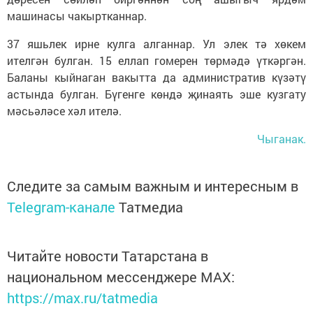
машинасы чакыртканнар.
37 яшьлек ирне кулга алганнар. Ул элек тә хөкем
ителгән булган. 15 еллап гомерен төрмәдә үткәргән.
Баланы кыйнаган вакытта да административ күзәтү
астында булган. Бүгенге көндә җинаять эше кузгату
мәсьәләсе хәл ителә.
Чыганак.
Следите за самым важным и интересным в
Telegram-канале
Татмедиа
Читайте новости Татарстана в
национальном мессенджере MАХ:
https://max.ru/tatmedia