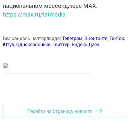
национальном мессенджере MАХ:
https://max.ru/tatmedia
Без социаль челтәрләрдә:
Телеграм
,
ВКонтакте
,
ТикТок
,
Ютуб
,
Одноклассники
,
Твиттер
,
Яндекс.Дзен
Перейти на страницу новости