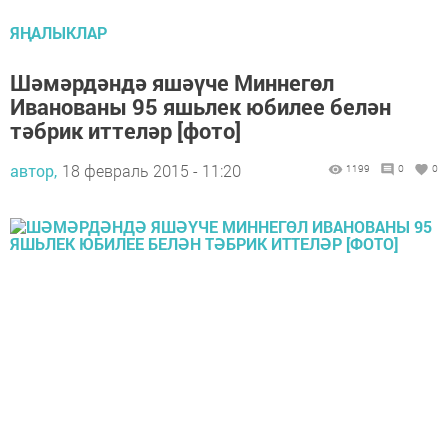
ЯҢАЛЫКЛАР
Шәмәрдәндә яшәүче Миннегөл
Иванованы 95 яшьлек юбилее белән
тәбрик иттеләр [фото]
автор,
18 февраль 2015 - 11:20
1199
0
0