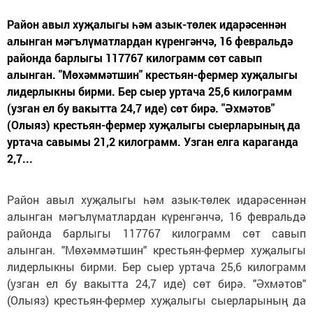
Район авыл хуҗалыгы һәм азык-төлек идарәсеннән
алынган мәгълүматлардан күренгәнчә, 16 февральдә
районда барлыгы 117767 килограмм сөт савып
алынган. "Мөхәммәтшин" крестьян-фермер хуҗалыгы
лидерлыкны бирми. Бер сыер уртача 25,6 килограмм
(узган ел бу вакытта 24,7 иде) сөт бирә. "Әхмәтов"
(Олыяз) крестьян-фермер хуҗалыгы сыерларының да
уртача савымы 21,2 килограмм. Узган елга караганда
2,7...
Район авыл хуҗалыгы һәм азык-төлек идарәсеннән
алынган мәгълүматлардан күренгәнчә, 16 февральдә
районда барлыгы 117767 килограмм сөт савып
алынган. "Мөхәммәтшин" крестьян-фермер хуҗалыгы
лидерлыкны бирми. Бер сыер уртача 25,6 килограмм
(узган ел бу вакытта 24,7 иде) сөт бирә. "Әхмәтов"
(Олыяз) крестьян-фермер хуҗалыгы сыерларының да