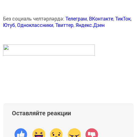
Без социаль челтәрләрдә:
Телеграм
,
ВКонтакте
,
ТикТок
,
Ютуб
,
Одноклассники
,
Твиттер
,
Яндекс.Дзен
Оставляйте реакции