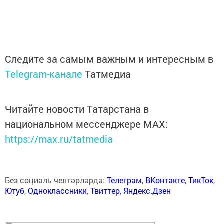
Следите за самым важным и интересным в
Telegram-канале
Татмедиа
Читайте новости Татарстана в
национальном мессенджере MАХ:
https://max.ru/tatmedia
Без социаль челтәрләрдә:
Телеграм
,
ВКонтакте
,
ТикТок
,
Ютуб
,
Одноклассники
,
Твиттер
,
Яндекс.Дзен