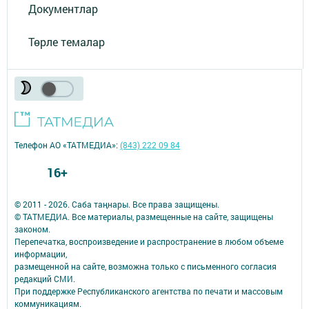
Документлар
Төрле темалар
Телефон АО «ТАТМЕДИА»:
(843) 222 09 84
16+
© 2011 - 2026. Саба таңнары. Все права защищены.
© ТАТМЕДИА. Все материалы, размещенные на сайте, защищены
законом.
Перепечатка, воспроизведение и распространение в любом объеме
информации,
размещенной на сайте, возможна только с письменного согласия
редакций СМИ.
При поддержке Республиканского агентства по печати и массовым
коммуникациям.