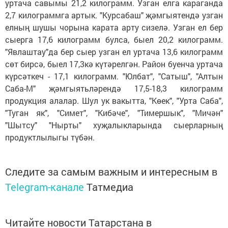
уртача савымы 21,2 килограмм. Узган елга караганда
2,7 килограммга артык. "Курсабаш" җәмгыятендә узган
елның шушы чорына карата арту сизелә. Узган ел бер
сыерга 17,6 килограмм булса, быел 20,2 килограмм.
"Явлаштау"да бер сыер узган ел уртача 13,6 килограмм
сөт бирсә, быел 17,3кә күтәрелгән. Район буенча уртача
күрсәткеч - 17,1 килограмм. "Юлбат", "Сатыш", "Алтын
Саба-М" җәмгыятьләрендә 17,5-18,3 килограмм
продукция алалар. Шул ук вакытта, "Көек", "Урта Саба",
"Туган як", "Симет", "Кибәче", "Тимершык", "Мичән"
"Шытсу" "Нырты" хуҗалыкларында сыерларның
продуктлылыгы түбән.
Следите за самым важным и интересным в
Telegram-канале
Татмедиа
Читайте новости Татарстана в