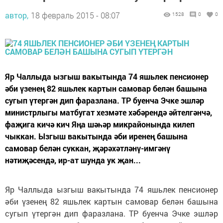
автор,
18 февраль 2015 - 08:07
1528
0
0
Яр Чаллыда ызгыш вакытында 74 яшьлек пенсионер
әби үзенең 82 яшьлек картын самовар белән башына
сугып үтергән дип фаразлана. ТР буенча Эчке эшләр
министрлыгы матбугат хезмәте хәбәрендә әйтелгәнчә,
фаҗига кичә кич Яңа шәһәр микрайонында килеп
чыккан. Ызгыш вакытында әби иренең башына
самовар белән суккан, җәрәхәтләнү-имгәнү
нәтиҗәсендә, ир-ат шунда ук җан...
Яр Чаллыда ызгыш вакытында 74 яшьлек пенсионер
әби үзенең 82 яшьлек картын самовар белән башына
сугып үтергән дип фаразлана. ТР буенча Эчке эшләр