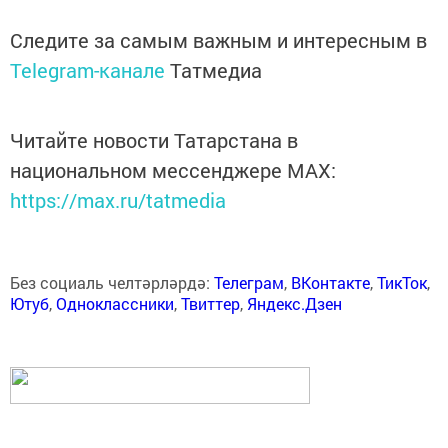
Следите за самым важным и интересным в
Telegram-канале
Татмедиа
Читайте новости Татарстана в
национальном мессенджере MАХ:
https://max.ru/tatmedia
Без социаль челтәрләрдә:
Телеграм
,
ВКонтакте
,
ТикТок
,
Ютуб
,
Одноклассники
,
Твиттер
,
Яндекс.Дзен