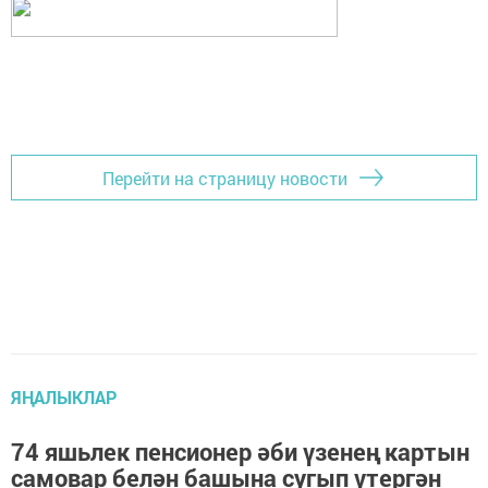
Перейти на страницу новости
ЯҢАЛЫКЛАР
74 яшьлек пенсионер әби үзенең картын
самовар белән башына сугып үтергән