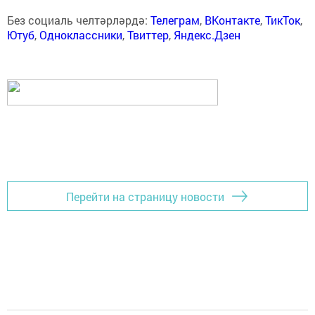
Без социаль челтәрләрдә:
Телеграм
,
ВКонтакте
,
ТикТок
,
Ютуб
,
Одноклассники
,
Твиттер
,
Яндекс.Дзен
Перейти на страницу новости