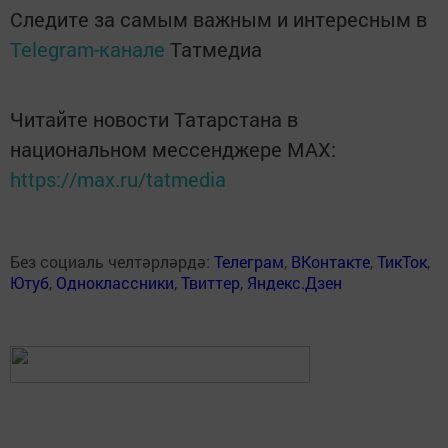
Следите за самым важным и интересным в
Telegram-канале
Татмедиа
Читайте новости Татарстана в
национальном мессенджере MАХ:
https://max.ru/tatmedia
Без социаль челтәрләрдә:
Телеграм
,
ВКонтакте
,
ТикТок
,
Ютуб
,
Одноклассники
,
Твиттер
,
Яндекс.Дзен