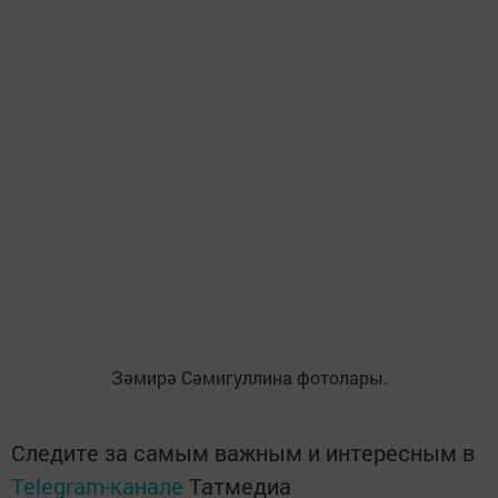
Зәмирә Сәмигуллина фотолары.
Следите за самым важным и интересным в
Telegram-канале
Татмедиа