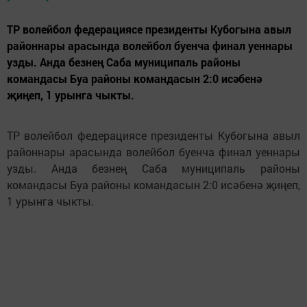
ТР волейбол федерациясе президенты Кубогына авыл
районнары арасында волейбол буенча финал уеннары
узды. Анда безнең Саба муниципаль районы
командасы Буа районы командасын 2:0 исәбенә
җиңеп, 1 урынга чыкты.
ТР волейбол федерациясе президенты Кубогына авыл
районнары арасында волейбол буенча финал уеннары
узды. Анда безнең Саба муниципаль районы
командасы Буа районы командасын 2:0 исәбенә җиңеп,
1 урынга чыкты.