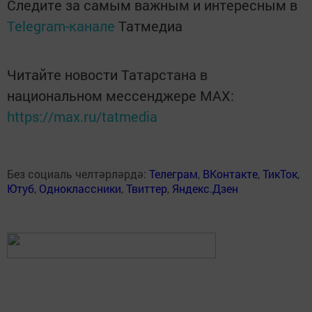
Следите за самым важным и интересным в
Telegram-канале
Татмедиа
Читайте новости Татарстана в
национальном мессенджере MАХ:
https://max.ru/tatmedia
Без социаль челтәрләрдә:
Телеграм
,
ВКонтакте
,
ТикТок
,
Ютуб
,
Одноклассники
,
Твиттер
,
Яндекс.Дзен