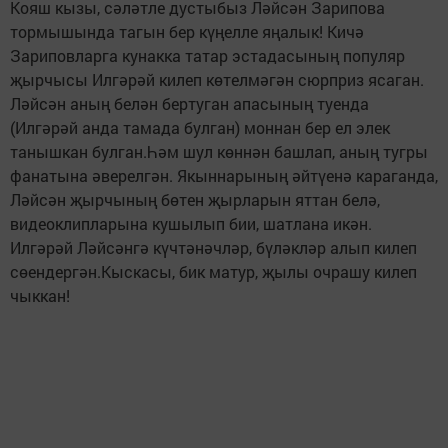
Кояш кызы, сәләтле дустыбыз Ләйсән Зарипова
тормышында тагын бер күңелле яңалык! Кичә
Зариповларга кунакка татар эстадасының популяр
җырчысы Илгәрәй килеп көтелмәгән сюрприз ясаган.
Ләйсән аның белән бертуган апасының туенда
(Илгәрәй анда тамада булган) моннан бер ел элек
танышкан булган.Һәм шул көннән башлап, аның тугры
фанатына әверелгән. Якыннарының әйтүенә караганда,
Ләйсән җырчының бөтен җырларын яттан белә,
видеоклипларына кушылып бии, шатлана икән.
Илгәрәй Ләйсәнгә күчтәнәчләр, бүләкләр алып килеп
сөендергән.Кыскасы, бик матур, җылы очрашу килеп
чыккан!