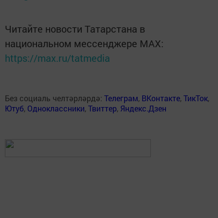
Читайте новости Татарстана в
национальном мессенджере MАХ:
https://max.ru/tatmedia
Без социаль челтәрләрдә:
Телеграм
,
ВКонтакте
,
ТикТок
,
Ютуб
,
Одноклассники
,
Твиттер
,
Яндекс.Дзен