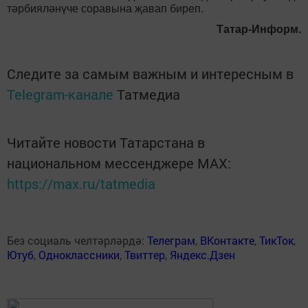
тәрбияләнүче соравына җавап биреп.
Татар-Информ.
Следите за самым важным и интересным в
Telegram-канале
Татмедиа
Читайте новости Татарстана в
национальном мессенджере MАХ:
https://max.ru/tatmedia
Без социаль челтәрләрдә:
Телеграм
,
ВКонтакте
,
ТикТок
,
Ютуб
,
Одноклассники
,
Твиттер
,
Яндекс.Дзен