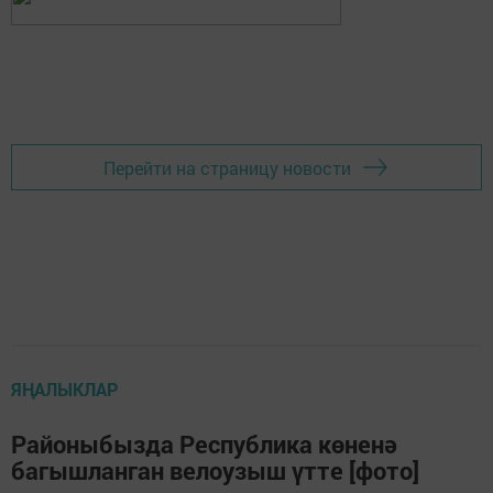
Перейти на страницу новости
ЯҢАЛЫКЛАР
Районыбызда Республика көненә
багышланган велоузыш үтте [фото]