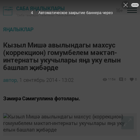
САБА ЯҢАЛЫКЛАРЫ
16+
3
Автоматическое закрытие баннера через
"Саба таңнары" газетасы - Саба районы
ЯҢАЛЫКЛАР
Кызыл Мишә авылындагы махсус
(коррекцион) гомумбелем мәктәп-
интернаты укучылары яңа уку елын
башлап җибәрде
автор,
1 сентябрь 2014 - 13:02
1154
0
0
Зәмирә Сәмигуллина фотолары.