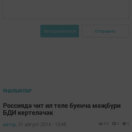
Отправить
Авторизоваться
ЯҢАЛЫКЛАР
Россиядә чит ил теле буенча мәҗбүри
БДИ кертеләчәк
автор,
31 август 2014 - 10:48
672
0
0