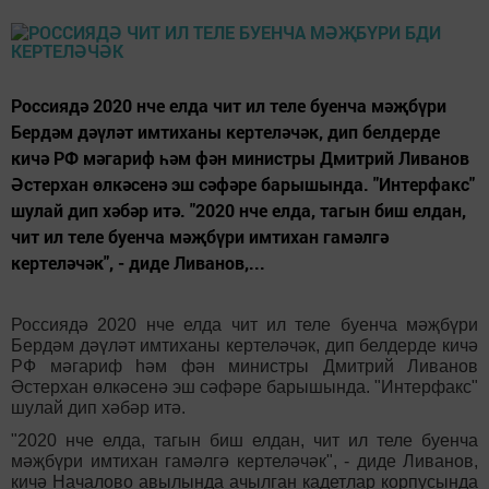
Россиядә 2020 нче елда чит ил теле буенча мәҗбүри
Бердәм дәүләт имтиханы кертеләчәк, дип белдерде
кичә РФ мәгариф һәм фән министры Дмитрий Ливанов
Әстерхан өлкәсенә эш сәфәре барышында. "Интерфакс"
шулай дип хәбәр итә. "2020 нче елда, тагын биш елдан,
чит ил теле буенча мәҗбүри имтихан гамәлгә
кертеләчәк", - диде Ливанов,...
Россиядә 2020 нче елда чит ил теле буенча мәҗбүри
Бердәм дәүләт имтиханы кертеләчәк, дип белдерде кичә
РФ мәгариф һәм фән министры Дмитрий Ливанов
Әстерхан өлкәсенә эш сәфәре барышында. "Интерфакс"
шулай дип хәбәр итә.
"2020 нче елда, тагын биш елдан, чит ил теле буенча
мәҗбүри имтихан гамәлгә кертеләчәк", - диде Ливанов,
кичә Началово авылында ачылган кадетлар корпусында