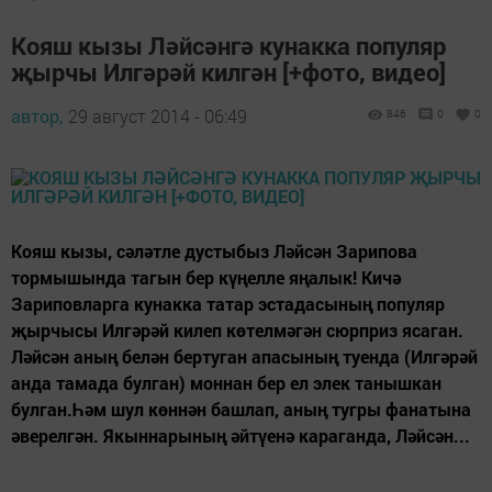
Кояш кызы Ләйсәнгә кунакка популяр
җырчы Илгәрәй килгән [+фото, видео]
автор,
29 август 2014 - 06:49
846
0
0
Кояш кызы, сәләтле дустыбыз Ләйсән Зарипова
тормышында тагын бер күңелле яңалык! Кичә
Зариповларга кунакка татар эстадасының популяр
җырчысы Илгәрәй килеп көтелмәгән сюрприз ясаган.
Ләйсән аның белән бертуган апасының туенда (Илгәрәй
анда тамада булган) моннан бер ел элек танышкан
булган.Һәм шул көннән башлап, аның тугры фанатына
әверелгән. Якыннарының әйтүенә караганда, Ләйсән...