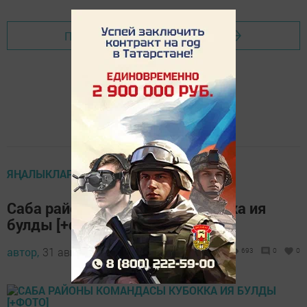
Перейти на страницу новости
ЯҢАЛЫКЛАР
Саба районы командасы Кубокка ия
булды [+фото]
автор,
31 август 2014 - 10:13
693
0
0