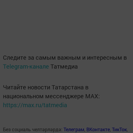
Следите за самым важным и интересным в
Telegram-канале
Татмедиа
Читайте новости Татарстана в
национальном мессенджере MАХ:
https://max.ru/tatmedia
Без социаль челтәрләрдә:
Телеграм
,
ВКонтакте
,
ТикТок
,