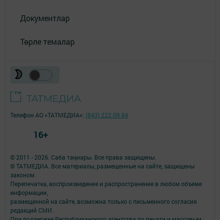
Документлар
Төрле темалар
Телефон АО «ТАТМЕДИА»:
(843) 222 09 84
16+
© 2011 - 2026. Саба таңнары. Все права защищены.
© ТАТМЕДИА. Все материалы, размещенные на сайте, защищены
законом.
Перепечатка, воспроизведение и распространение в любом объеме
информации,
размещенной на сайте, возможна только с письменного согласия
редакций СМИ.
При поддержке Республиканского агентства по печати и массовым