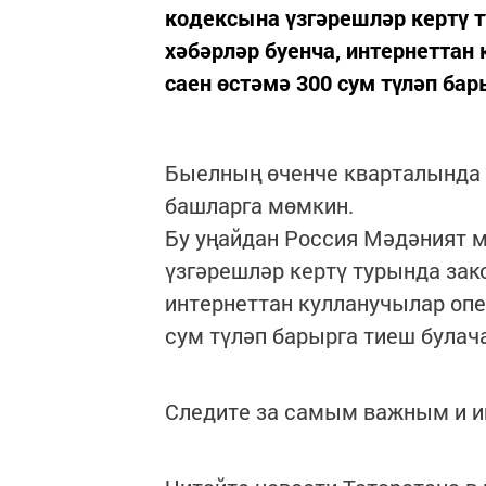
кодексына үзгәрешләр кертү т
хәбәрләр буенча, интернеттан 
саен өстәмә 300 сум түләп бар
Быелның өченче кварталында 
башларга мөмкин.
Бу уңайдан Россия Мәдәният 
үзгәрешләр кертү турында зако
интернеттан кулланучылар опе
сум түләп барырга тиеш булач
Следите за самым важным и 