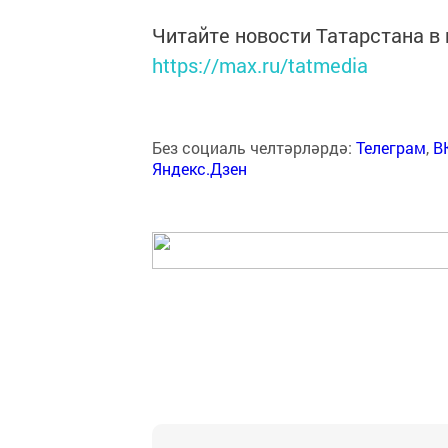
Читайте новости Татарстана 
https://max.ru/tatmedia
Без социаль челтәрләрдә:
Телеграм
,
В
Яндекс.Дзен