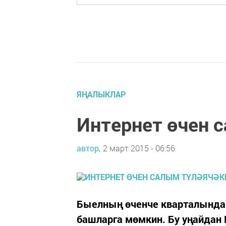
ЯҢАЛЫКЛАР
Интернет өчен 
автор,
2 март 2015 - 06:56
Быелның өченче кварталында 
башларга мөмкин. Бу уңайдан