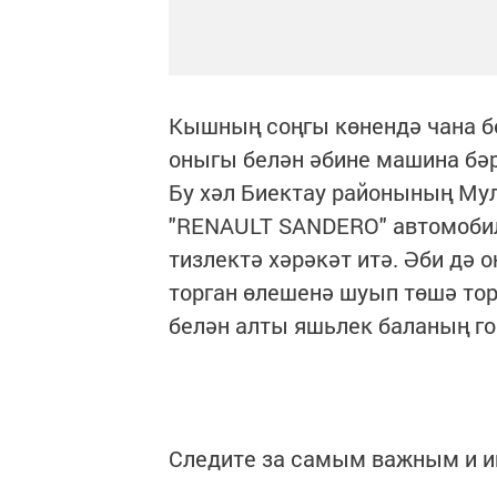
Кышның соңгы көнендә чана бе
оныгы белән әбине машина бә
Бу хәл Биектау районының Мул
"RENAULT SANDERO" автомобил
тизлектә хәрәкәт итә. Әби дә
торган өлешенә шуып төшә тор
белән алты яшьлек баланың го
Следите за самым важным и 