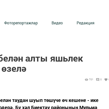
Фоторепортажлар
Видео
Редакция
 белән алты яшьлек
 өзелә
701
0
елән таудан шуып төшүче өч кешене - ике
рдерә. Бу хәл Биектау районының Мульма