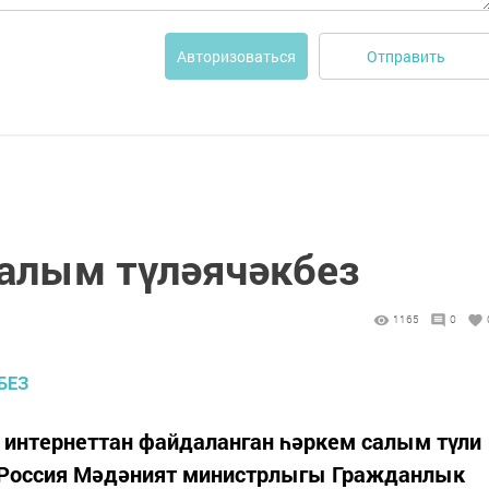
Отправить
Авторизоваться
салым түләячәкбез
1165
0
интернеттан файдаланган һәркем салым түли
 Россия Мәдәният министрлыгы Гражданлык