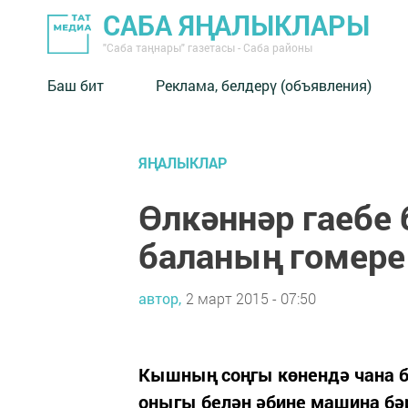
САБА ЯҢАЛЫКЛАРЫ
"Саба таңнары" газетасы - Саба районы
Баш бит
Реклама, белдерү (объявления)
ЯҢАЛЫКЛАР
Өлкәннәр гаебе
баланың гомере
автор,
2 март 2015 - 07:50
Кышның соңгы көнендә чана б
оныгы белән әбине машина бә