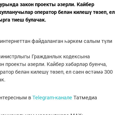
урында закон проекты әзерли. Кайбер
кулланучылар оператор белән килешү төзеп, ел
ырга тиеш булачак.
интернеттан файдаланган һәркем салым түли
министрлыгы Гражданлык кодексына
н проекты әзерли. Кайбер хәбәрләр буенча,
ратор белән килешү төзеп, ел саен өстәмә 300
ак.
интересным в
Telegram-канале
Татмедиа