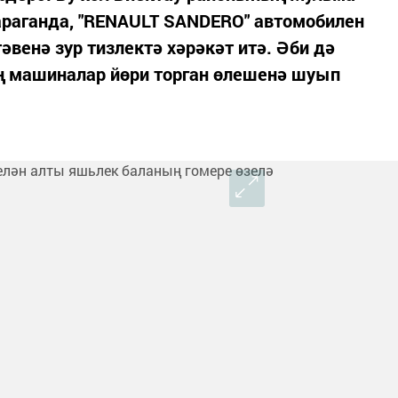
араганда, "RENAULT SANDERO" автомобилен
әвенә зур тизлектә хәрәкәт итә. Әби дә
 машиналар йөри торган өлешенә шуып