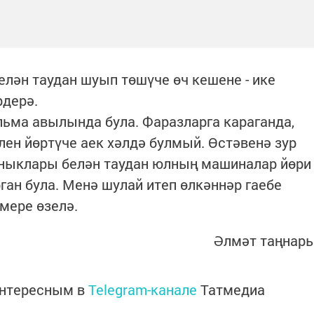
лән таудан шуып төшүче өч кешене - ике
рдерә.
ьма авылында була. Фаразларга караганда,
ен йөртүче аек хәлдә булмый. Өстәвенә зур
 оныклары белән таудан юлның машиналар йөри
ган була. Менә шулай итеп өлкәннәр гаебе
мере өзелә.
Әлмәт таңнар
интересным в
Telegram-канале
Татмедиа