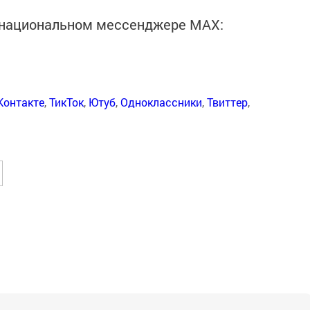
в национальном мессенджере MАХ:
Контакте
,
ТикТок
,
Ютуб
,
Одноклассники
,
Твиттер
,