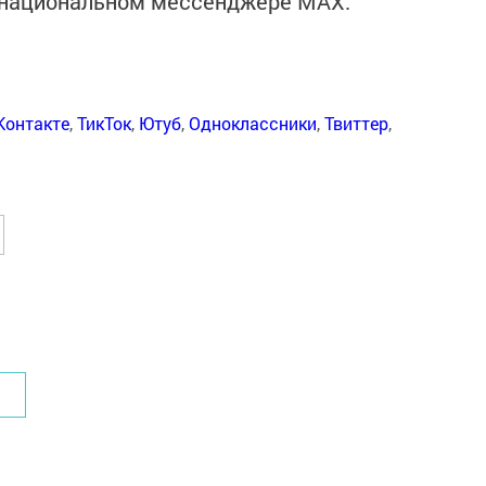
в национальном мессенджере MАХ:
Контакте
,
ТикТок
,
Ютуб
,
Одноклассники
,
Твиттер
,