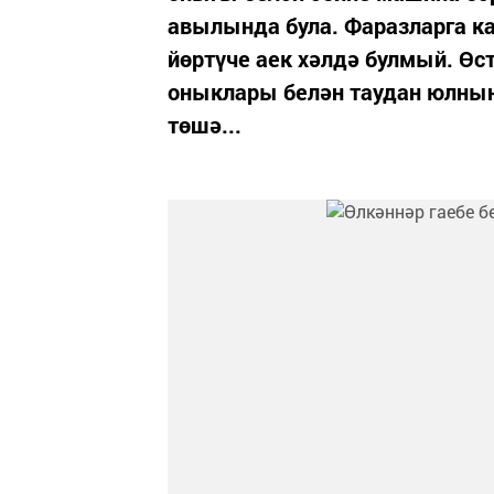
авылында була. Фаразларга к
йөртүче аек хәлдә булмый. Өст
оныклары белән таудан юлның
төшә...