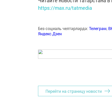
Читайте новости Татарстана 
https://max.ru/tatmedia
Без социаль челтәрләрдә:
Телеграм
,
В
Яндекс.Дзен
Перейти на страницу новости