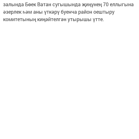
залында Бөек Ватан сугышында җиңүнең 70 еллыгына
әзерлек һәм аны үткәрү буенча район оештыру
комитетының киңәйтелгән утырышы үтте.