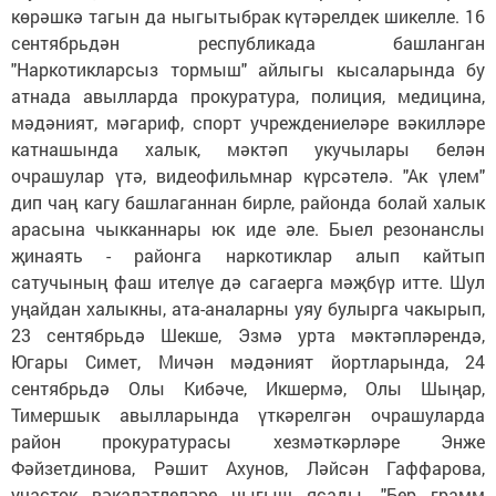
көрәшкә тагын да ныгытыбрак күтәрелдек шикелле. 16
сентябрьдән республикада башланган
"Наркотикларсыз тормыш" айлыгы кысаларында бу
атнада авылларда прокуратура, полиция, медицина,
мәдәният, мәгариф, спорт учреждениеләре вәкилләре
катнашында халык, мәктәп укучылары белән
очрашулар үтә, видеофильмнар күрсәтелә. "Ак үлем"
дип чаң кагу башлаганнан бирле, районда болай халык
арасына чыкканнары юк иде әле. Быел резонанслы
җинаять - районга наркотиклар алып кайтып
сатучының фаш ителүе дә сагаерга мәҗбүр итте. Шул
уңайдан халыкны, ата-аналарны уяу булырга чакырып,
23 сентябрьдә Шекше, Эзмә урта мәктәпләрендә,
Югары Симет, Мичән мәдәният йортларында, 24
сентябрьдә Олы Кибәче, Икшермә, Олы Шыңар,
Тимершык авылларында үткәрелгән очрашуларда
район прокуратурасы хезмәткәрләре Энже
Фәйзетдинова, Рәшит Ахунов, Ләйсән Гаффарова,
участок вәкаләтлеләре чыгыш ясады. "Бер грамм