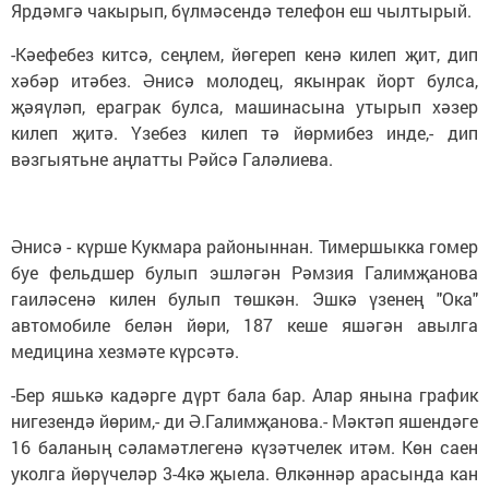
Ярдәмгә чакырып, бүлмәсендә телефон еш чылтырый.
-Кәефебез китсә, сеңлем, йөгереп кенә килеп җит, дип
хәбәр итәбез. Әнисә молодец, якынрак йорт булса,
җәяүләп, ераграк булса, машинасына утырып хәзер
килеп җитә. Үзебез килеп тә йөрмибез инде,- дип
вәзгыятьне аңлатты Рәйсә Галәлиева.
Әнисә - күрше Кукмара районыннан. Тимершыкка гомер
буе фельдшер булып эшләгән Рәмзия Галимҗанова
гаиләсенә килен булып төшкән. Эшкә үзенең "Ока"
автомобиле белән йөри, 187 кеше яшәгән авылга
медицина хезмәте күрсәтә.
-Бер яшькә кадәрге дүрт бала бар. Алар янына график
нигезендә йөрим,- ди Ә.Галимҗанова.- Мәктәп яшендәге
16 баланың сәла­мәтлегенә күзәтчелек итәм. Көн саен
уколга йөрүчеләр 3-4кә җыела. Өлкәннәр арасында кан