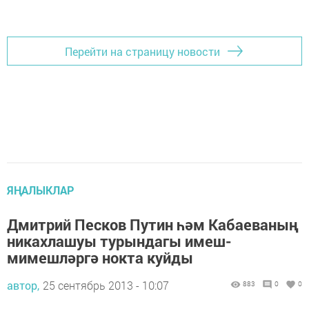
Перейти на страницу новости
ЯҢАЛЫКЛАР
Дмитрий Песков Путин һәм Кабаеваның
никахлашуы турындагы имеш-
мимешләргә нокта куйды
автор,
25 сентябрь 2013 - 10:07
883
0
0