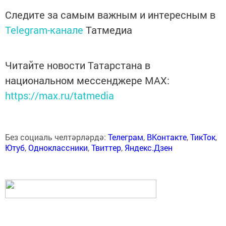
Следите за самым важным и интересным в
Telegram-канале
Татмедиа
Читайте новости Татарстана в
национальном мессенджере MАХ:
https://max.ru/tatmedia
Без социаль челтәрләрдә:
Телеграм
,
ВКонтакте
,
ТикТок
,
Ютуб
,
Одноклассники
,
Твиттер
,
Яндекс.Дзен