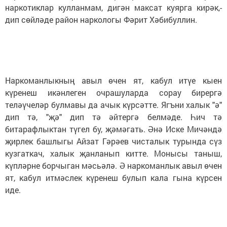
наркотиклар кулланмам, дигән максат куярга кирәк,-
дип сөйләде район наркологы Фәрит Хәбибуллин.
Наркоманлыкның авыл өчен ят, кабул итүе кыен
күренеш икәнлеген очрашуларда сорау бирергә
теләүчеләр булмавы да ачык күрсәтте. Ягъни халык "ә"
дип тә, "җә" дип тә әйтергә белмәде. Һич тә
битарафлыктан түгел бу, җәмәгать. Әнә Иске Мичәндә
җирлек башлыгы Айзат Гәрәев чисталык турында сүз
кузгаткач, халык җанланып китте. Монысы таныш,
күпләрне борчыган мәсьәлә. Ә наркоманлык авыл өчен
ят, кабул итмәслек күренеш булып кала гына күрсен
иде.