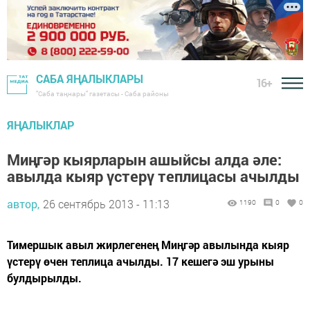
САБА ЯҢАЛЫКЛАРЫ
16+
"Саба таңнары" газетасы - Саба районы
ЯҢАЛЫКЛАР
Миңгәр кыярларын ашыйсы алда әле:
авылда кыяр үстерү теплицасы ачылды
автор,
26 сентябрь 2013 - 11:13
1190
0
0
Тимершык авыл жирлегенең Миңгәр авылында кыяр
үстерү өчен теплица ачылды. 17 кешегә эш урыны
булдырылды.