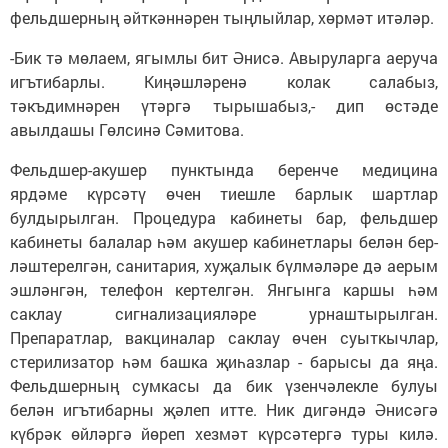
фельдшерның әйткәннәрен тыңлыйлар, хөрмәт итәләр.
-Бик тә мөлаем, ягымлы бит Әнисә. Авыруларга аеруча
игътибарлы. Киңәш­ләренә колак салабыз,
тәкъдимнәрен үтәр­гә тырышабыз,- дип өстә­де
авылдашы Гөлсинә Сәми­това.
Фельдшер-акушер пунк­тын­да беренче медицина
ярдәме күрсәтү өчен тиешле барлык шартлар
булдырылган. Процедура кабинеты бар, фельдшер
кабинеты балалар һәм акушер кабинетлары белән бер­
ләштерелгән, санитария, хуҗалык бүлмәләре дә аерым
эшләнгән, телефон кертелгән. Янгынга каршы һәм
саклау сигнализацияләре урнаштырылган.
Препаратлар, вакциналар саклау өчен суыткычлар,
стерилизатор һәм башка җиһазлар - барысы да яңа.
Фельдшерның сумкасы да бик үзенчәлекле булуы
белән игътибарны җәлеп итте. Ник дигәндә Әнисәгә
күбрәк өйләргә йөреп хезмәт күрсәтергә туры килә.