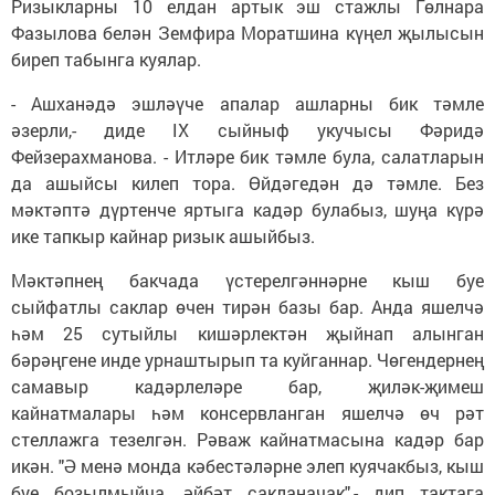
Ризыкларны 10 елдан артык эш стажлы Гөлнара
Фазылова белән Земфира Моратшина күңел җылысын
биреп табынга куялар.
- Ашханәдә эшләүче апалар ашларны бик тәмле
әзерли,- диде IX сыйныф укучысы Фәридә
Фейзерахманова. - Итләре бик тәмле була, салатларын
да ашыйсы килеп тора. Өйдәгедән дә тәмле. Без
мәктәптә дүртенче яртыга кадәр булабыз, шуңа күрә
ике тапкыр кайнар ризык ашыйбыз.
Мәктәпнең бакчада үс­те­релгәннәрне кыш буе
сыйфатлы саклар өчен тирән базы бар. Анда яшелчә
һәм 25 сутыйлы кишәрлектән җыйнап алынган
бәрәңгене инде урнаштырып та куйганнар. Чөгендернең
самавыр кадәрлеләре бар, җиләк-җимеш
кайнатмалары һәм консервланган яшелчә өч рәт
стеллажга тезелгән. Рәваж кайнатмасына кадәр бар
икән. "Ә менә монда кәбестәләрне элеп куячакбыз, кыш
буе бозылмыйча, әйбәт сакланачак",- дип тактага