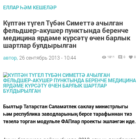
ЕЛЛАР ҺӘМ КЕШЕЛӘР
Күптән түгел Түбән Симеттә ачылган
фельдшер-акушер пунктында беренче
медицина ярдәме күрсәтү өчен барлык
шартлар булдырылган
автор,
26 сентябрь 2013 - 10:44
1811
0
0
Былтыр Татарстан Сәла­мәт­лек саклау министрлыгы
һәм республика заводларының берсе тарафыннан тиз
төзелә торган модульле ФАПлар проекты эшләнгән иде.