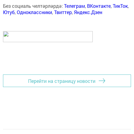
Без социаль челтәрләрдә:
Телеграм
,
ВКонтакте
,
ТикТок
,
Ютуб
,
Одноклассники
,
Твиттер
,
Яндекс.Дзен
Перейти на страницу новости