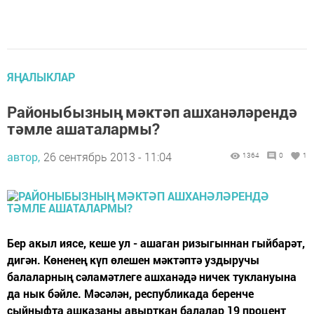
ЯҢАЛЫКЛАР
Районыбызның мәктәп ашханәләрендә
тәмле ашаталармы?
автор,
26 сентябрь 2013 - 11:04
1364
0
1
Бер акыл иясе, кеше ул - ашаган ризыгыннан гыйбарәт,
дигән. Көненең күп өлешен мәктәптә уздыручы
балаларның сәламәтлеге ашханәдә ничек туклануына
да нык бәйле. Мәсәлән, республикада беренче
сыйныфта ашказаны авырткан балалар 19 процент