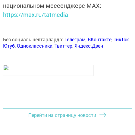
национальном мессенджере MАХ:
https://max.ru/tatmedia
Без социаль челтәрләрдә:
Телеграм
,
ВКонтакте
,
ТикТок
,
Ютуб
,
Одноклассники
,
Твиттер
,
Яндекс.Дзен
Перейти на страницу новости