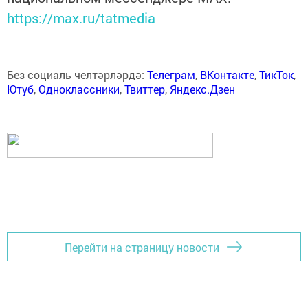
https://max.ru/tatmedia
Без социаль челтәрләрдә:
Телеграм
,
ВКонтакте
,
ТикТок
,
Ютуб
,
Одноклассники
,
Твиттер
,
Яндекс.Дзен
Перейти на страницу новости