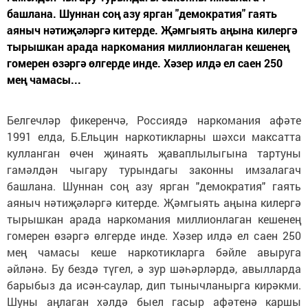
башлана. Шуннан соң азу ярган "демократия" гаять
аяныч нәтиҗәләргә китерде. Җәмгыять аңына килергә
тырышкан арада наркомания миллионлаган кешенең
гомерен өзәргә өлгерде инде. Хәзер илдә ел саен 250
мең чамасы...
Белгечләр фикеренчә, Россиядә наркомания афәте
1991 елда, Б.Ельцин наркотикларны шәхси максатта
кулланган өчен җинаять җаваплылыгына тартуны
гамәлдән чыгару турындагы законны имзалагач
башлана. Шуннан соң азу ярган "демократия" гаять
аяныч нәтиҗәләргә китерде. Җәмгыять аңына килергә
тырышкан арада наркомания миллионлаган кешенең
гомерен өзәргә өлгерде инде. Хәзер илдә ел саен 250
мең чамасы кеше наркотикларга бәйле авыруга
әйләнә. Бу бездә түгел, ә зур шәһәрләрдә, авылларда
барыбыз да исән-саулар, дип тынычланырга кирәкми.
Шуны аңлаган хәлдә быел гасыр афәтенә каршы