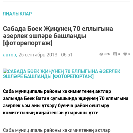
ЯҢАЛЫКЛАР
Сабада Бөек Җиңүнең 70 еллыгына
әзерлек эшләре башланды
[фоторепортаж]
автор,
25 сентябрь 2013 - 06:51
825
0
0
Саба муниципаль районы хакимиятенең актлар
залында Бөек Ватан сугышында җиңүнең 70 еллыгына
әзерлек һәм аны үткәрү буенча район оештыру
комитетының киңәйтелгән утырышы үтте.
Саба муниципаль районы хакимиятенең актлар