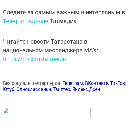
Следите за самым важным и интересным в
Telegram-канале
Татмедиа
Читайте новости Татарстана в
национальном мессенджере MАХ:
https://max.ru/tatmedia
Без социаль челтәрләрдә:
Телеграм
,
ВКонтакте
,
ТикТок
,
Ютуб
,
Одноклассники
,
Твиттер
,
Яндекс.Дзен