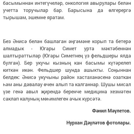
басымыннан интегүчеләр, онкология авырулары белән
учетта торучылар бар. Барысына да өлгерергә
тырышам, эшемне яратам.
Без Әнисә белән башлаган әңгәмәне корып та бетерә
алмадык - Югары Симет урта мәктәбеннән
шалтыраттылар (Югары Симетнең үз фельдшеры ялда
булган). Бер укучы кызның кан басымы күтәрелеп
киткән икән. Фельдшер шунда ашыкты. Соңыннан
белдек: Әнисә укучыны район хастаханәсенә озаткан
һәм аны дәвалау өчен алып та калганнар. Шушы мисал
үзе генә авыл җирендә беренче медицина хезмәтен
саклап калуның мөһимлеген ачык күрсәтә.
Фәнил Мәүлетов.
Нурхан Дәүләтов фотолары.