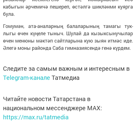
кабыгын әрчемичә пешереп, өстәлгә шикләнми куярга
була.
Гомумән, ата-аналарның балаларының тамагы тук­
лыгы өчен күңеле тыныч. Шулай да кызыксынучылар
өчен менюны мәктәп сайтларына кую зыян итмәс иде.
Әлегә моны районда Саба гимназиясендә генә күрдем.
Следите за самым важным и интересным в
Telegram-канале
Татмедиа
Читайте новости Татарстана в
национальном мессенджере MАХ:
https://max.ru/tatmedia