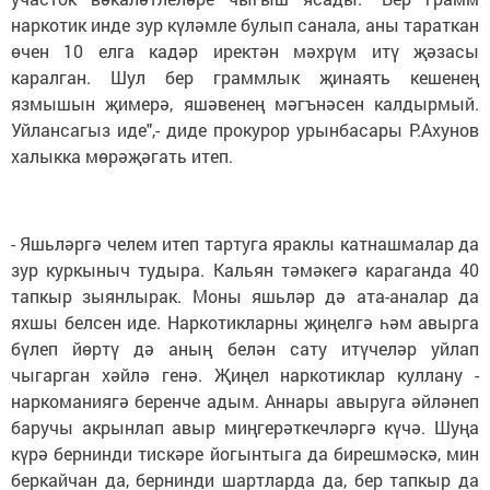
наркотик инде зур күләмле булып санала, аны тараткан
өчен 10 елга кадәр иректән мәхрүм итү җәзасы
каралган. Шул бер граммлык җинаять кешенең
язмышын җимерә, яшәвенең мәгънәсен калдырмый.
Уйлансагыз иде",- диде прокурор урынбасары Р.Ахунов
халыкка мөрәҗәгать итеп.
- Яшьләргә челем итеп тартуга яраклы катнашмалар да
зур куркыныч тудыра. Кальян тәмәкегә караганда 40
тапкыр зыянлырак. Моны яшьләр дә ата-аналар да
яхшы белсен иде. Наркотикларны җиңелгә һәм авырга
бүлеп йөртү дә аның белән сату итүчеләр уйлап
чыгарган хәйлә генә. Җиңел наркотиклар куллану -
наркоманиягә беренче адым. Аннары авыруга әйләнеп
баручы акрынлап авыр миңгерәткечләргә күчә. Шуңа
күрә бернинди тискәре йогынтыга да бирешмәскә, мин
беркайчан да, бернинди шартларда да, бер тапкыр да