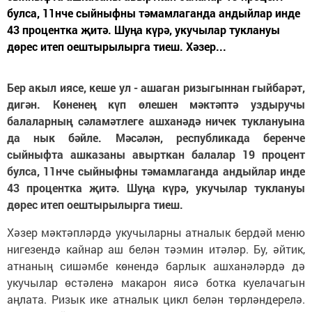
булса, 11нче сыйныфны тәмамлаганда андыйлар инде
43 процентка җитә. Шуңа күрә, укучылар туклануы
дөрес итеп оештырылырга тиеш. Хәзер...
Бер акыл иясе, кеше ул - ашаган ризыгыннан гыйбарәт,
дигән. Көненең күп өлешен мәктәптә уздыручы
балаларның сәламәтлеге ашханәдә ничек туклануына
да нык бәйле. Мәсәлән, республикада беренче
сыйныфта ашказаны авырткан балалар 19 процент
булса, 11нче сыйныфны тәмамлаганда андыйлар инде
43 процентка җитә. Шуңа күрә, укучылар туклануы
дөрес итеп оештырылырга тиеш.
Хәзер мәктәпләрдә укучыларны атналык бердәй меню
нигезендә кайнар аш белән тәэмин итәләр. Бу, әйтик,
атнаның сишәмбе көнендә барлык ашханәләрдә дә
укучылар өстәленә макарон яисә ботка куелачагын
аңлата. Ризык ике атналык цикл белән төрләндерелә.