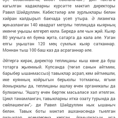
кагылган кадакларны күрсәтте мәктәп директоры
Равил Шәйдуллин. Кәбестәләр әле зурлыклары белән
хәйран калдырып бакчада үсеп утыра. Ә лизингка
җиһазланган 140 квадрат метрлы теплицада кыярның
икенче уңышы өлгереп килә. Биредә әле чын җәй. Кыяр
80 укучыга ел буена җитә, сатарга да кала әле. Узган
елгы уңыштан 120 мең сумлык кыяр сатканнар.
Моннан тыш 100 баш каз да асраганнар әле.
Әйтергә кирәк, директор теплицаны кыш көне дә буш
тотарга җыенмый. Күпсанда (төгәл санын әйтмим,
барыбер ышанмассыз) тавыклар асрап, кем әйтмешли,
ике куянның койрыгын берьюлы тотмакчы, ягъни
йомыркалы да, теплицаны ашлау өчен органикалы да
булмакчы. "Ашату өчен бөртек мәсьәләсе хәл ителгән.
Цикл тәмамлангач, тавыкларны иткә озату турында да
сөйләшенгән",- ди Равил Шәйдуллин нык ышаныч
белән. Тавык боты мәктәп ашханәсендә тыелган
ризыклар исемлегенә кергән, йомыркасын исә