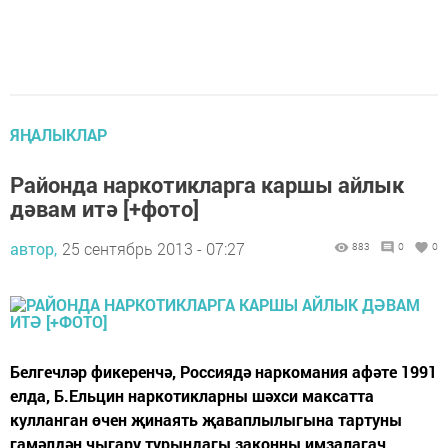
ЯҢАЛЫКЛАР
Районда наркотикларга каршы айлык
дәвам итә [+фото]
автор,
25 сентябрь 2013 - 07:27
883
0
0
Белгечләр фикеренчә, Россиядә наркомания афәте 1991
елда, Б.Ельцин наркотикларны шәхси максатта
кулланган өчен җинаять җаваплылыгына тартуны
гамәлдән чыгару турындагы законны имзалагач