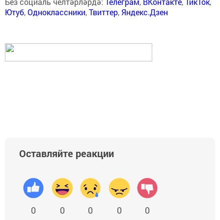
Без социаль челтәрләрдә:
Телеграм
,
ВКонтакте
,
ТикТок
,
Ютуб
,
Одноклассники
,
Твиттер
,
Яндекс.Дзен
Оставляйте реакции
0
0
0
0
0