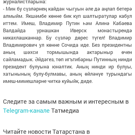
журналистларына:
- Мин бу сүзләрнең кайдан чыгуын әле дә аңлап бетерә
алмыйм. Якшәмбе көнне бик күп шалтыратулар кабул
иттем. Имеш, Владимир Путин һәм Алинә Кабаева
Валдайда урнашкан Иверск монастырендә
никахлашканнар. Бу сүзләр дөрес түгел! Владимир
Владимирович ул көнне Сочида иде. Без президентны
аның шәхси тормышында актарыныр өчен
сайламадык. Әйдәгез, төп игътибарны Путинның нинди
президент булуына юнәлтик. Аның нинди ир булуы,
хатынының булу-булмавы, аның өйләнүе турындагы
имеш-мимешләрне читкә куйыйк, диде.
Следите за самым важным и интересным в
Telegram-канале
Татмедиа
Читайте новости Татарстана в