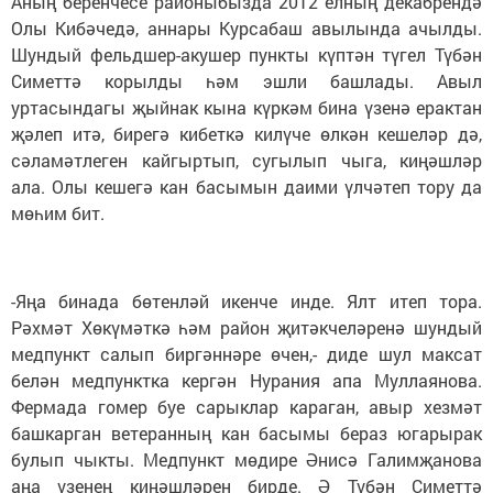
Аның беренчесе районыбызда 2012 елның декабрендә
Олы Кибәчедә, аннары Курсабаш авылында ачылды.
Шундый фельдшер-акушер пункты күптән түгел Түбән
Симеттә корылды һәм эшли башлады. Авыл
уртасындагы җыйнак кына күркәм бина үзенә ерактан
җәлеп итә, бирегә кибеткә килүче өлкән кешеләр дә,
сәламәтлеген кайгыртып, сугылып чыга, киңәшләр
ала. Олы кешегә кан басымын даими үлчәтеп тору да
мөһим бит.
-Яңа бинада бөтенләй икенче инде. Ялт итеп тора.
Рәхмәт Хөкүмәткә һәм район җитәкчеләренә шундый
медпункт салып биргәннәре өчен,- диде шул максат
белән медпунктка кергән Нурания апа Муллаянова.
Фермада гомер буе сарык­лар караган, авыр хезмәт
башкарган ветеранның кан басымы бераз югарырак
булып чыкты. Медпункт мөдире Әнисә Галимҗанова
аңа үзенең киңәшләрен бирде. Ә Түбән Симеттә