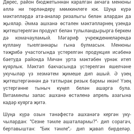
Дөрес, район бюджетыннан каралган акчага менюны
әллә ни төрләндерү мөмкинлеге юк. Шуңа күрә
мәктәпләрдә ата-аналар ризалыгы белән алардан да
җыялар. Әмма ашханә өстәлен мәктәпләрнең үзендә
җитештерелгән продукт белән тулыландырырга беркем
дә комачауламый. Мәгариф учреждениеләрендә
куллану тыелганнары гына булмасын. Менюны
тәҗрибә участогында үстерелгән продукция исәбенә
баетуда районда Мичән урта мәктәбен үрнәк итеп
куярлык. Мәктәп бакчасында үстерелгән яшелчәне
укучылар үз хезмәтем җимеше дип ашый. Ә үзең
җитештергәннән дә татлырак ризык бармы икән! Үзең
үстергәнне тыныч күңел белән ашарга була.
Витаминлы запас ашханә өстәленә апрель азагына
кадәр куярга җитә.
Шуңа күрә озын тәнә­фестә ашханәгә кергән уку­
чылардан: "Сезне тәм­ле ашаталармы?"- дип сорагач,
бертавыштан: "Бик тәмле",- дип җавап бирделәр.