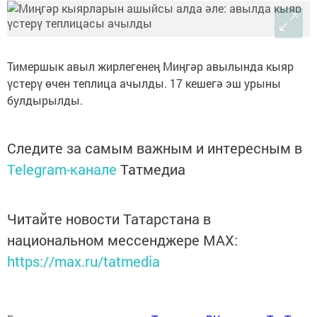
Тимершык авыл жирлегенең Миңгәр авылында кыяр
үстерү өчен теплица ачылды. 17 кешегә эш урыны
булдырылды.
Следите за самым важным и интересным в
Telegram-канале
Татмедиа
Читайте новости Татарстана в
национальном мессенджере MАХ:
https://max.ru/tatmedia