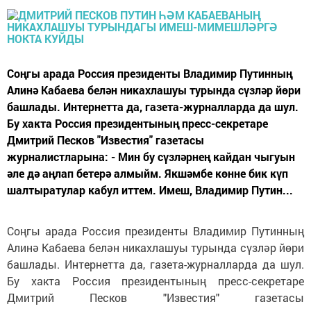
Соңгы арада Россия президенты Владимир Путинның
Алинә Кабаева белән никахлашуы турында сүзләр йөри
башлады. Интернетта да, газета-журналларда да шул.
Бу хакта Россия президентының пресс-секретаре
Дмитрий Песков "Известия" газетасы
журналистларына: - Мин бу сүзләрнең кайдан чыгуын
әле дә аңлап бетерә алмыйм. Якшәмбе көнне бик күп
шалтыратулар кабул иттем. Имеш, Владимир Путин...
Соңгы арада Россия президенты Владимир Путинның
Алинә Кабаева белән никахлашуы турында сүзләр йөри
башлады. Интернетта да, газета-журналларда да шул.
Бу хакта Россия президентының пресс-секретаре
Дмитрий Песков "Известия" газетасы