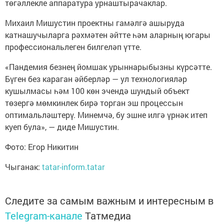
төгәллекле аппаратура урнаштырачаклар.
Михаил Мишустин проектны гамәлгә ашыруда
катнашучыларга рәхмәтен әйтте һәм аларның югары
профессиональлеген билгеләп үтте.
«Пандемия безнең йомшак урыннарыбызны күрсәтте.
Бүген без караган әйберләр — ул технологияләр
кушылмасы һәм 100 көн эчендә шундый объект
төзергә мөмкинлек бирә торган эш процессын
оптимальләштерү. Минемчә, бу эшне илгә үрнәк итеп
куеп була», — диде Мишустин.
Фото: Егор Никитин
Чыганак:
tatar-inform.tatar
Следите за самым важным и интересным в
Telegram-канале
Татмедиа