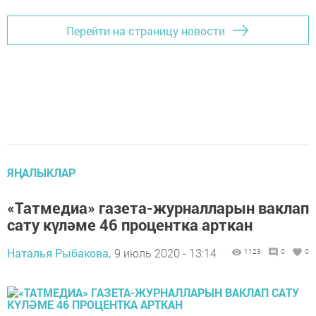
Перейти на страницу новости
ЯҢАЛЫКЛАР
«Татмедиа» газета-журналларын ваклап
сату күләме 46 процентка арткан
Наталья Рыбакова,
9 июль 2020 - 13:14
1123
0
0