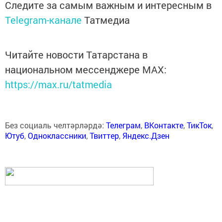
Следите за самым важным и интересным в
Telegram-канале
Татмедиа
Читайте новости Татарстана в
национальном мессенджере MАХ:
https://max.ru/tatmedia
Без социаль челтәрләрдә:
Телеграм
,
ВКонтакте
,
ТикТок
,
Ютуб
,
Одноклассники
,
Твиттер
,
Яндекс.Дзен