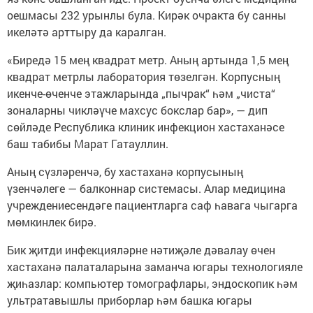
оешмасы 232 урынлы була. Кирәк очракта бу санны
икеләтә арттыру да каралган.
«Биредә 15 мең квадрат метр. Аның артында 1,5 мең
квадрат метрлы лаборатория төзелгән. Корпусның
икенче-өченче этажларында „пычрак“ һәм „чиста“
зоналарны чикләүче махсус бокслар бар», — дип
сөйләде Республика клиник инфекцион хастаханәсе
баш табибы Марат Гатауллин.
Аның сүзләренчә, бу хастаханә корпусының
үзенчәлеге — балконнар системасы. Алар медицина
учреждениесендәге пациентларга саф һавага чыгарга
мөмкинлек бирә.
Бик җитди инфекцияләрне нәтиҗәле дәвалау өчен
хастаханә палаталарына заманча югары технологияле
җиһазлар: компьютер томографлары, эндоскопик һәм
ультратавышлы приборлар һәм башка югары