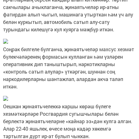
сакчылары ачыклаганча, җинаятьчеләр ир-атны
фатирдан алып чыгып, машинага утырткан һәм үч алу
белән куркытып, автомобиль сатып алу-сату
турындагы килешүгә кул куярга мәҗбүр иткән.
Соңрак билгеле булганча, җинаятьчеләр махсус хезмәт
бүлекчәләренең формасын кулланган һәм үзләрен
оперативник дип таныштырып, наркотикларны
«контроль сатып алулар» үткәргән, шуннан соң
наркодилерларны шантажлап, алардан акча таләп
иткән.
Оешкан җинаятьчелеккә каршы көрәш бүлеге
хезмәткәрләре Росгвардия сугышчылары белән
берлектә җинаятьчеләрне «кайнар эз»дән кулга алган.
Алар 22-40 яшьлек, өчесе моңа кадәр хөкемгә
тартылган дүрт ир-ат булып чыккан.