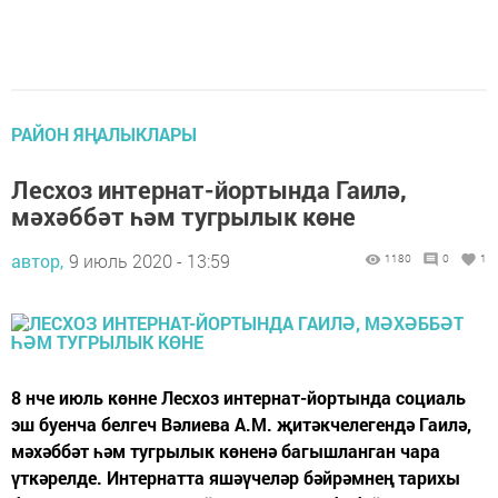
РАЙОН ЯҢАЛЫКЛАРЫ
Лесхоз интернат-йортында Гаилә,
мәхәббәт һәм тугрылык көне
автор,
9 июль 2020 - 13:59
1180
0
1
8 нче июль көнне Лесхоз интернат-йортында социаль
эш буенча белгеч Вәлиева А.М. җитәкчелегендә Гаилә,
мәхәббәт һәм тугрылык көненә багышланган чара
үткәрелде. Интернатта яшәүчеләр бәйрәмнең тарихы