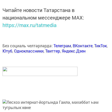
Читайте новости Татарстана в
национальном мессенджере MАХ:
https://max.ru/tatmedia
Без социаль челтәрләрдә:
Телеграм
,
ВКонтакте
,
ТикТок
,
Ютуб
,
Одноклассники
,
Твиттер
,
Яндекс.Дзен