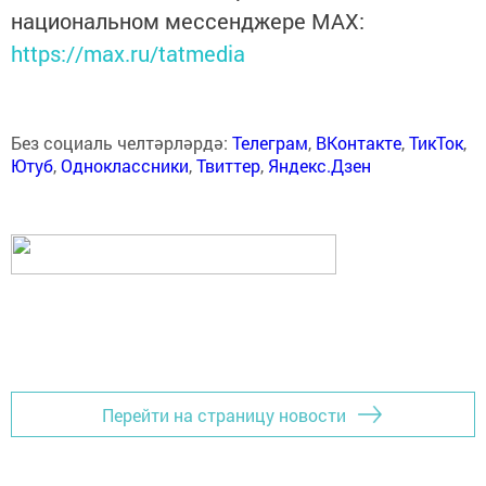
национальном мессенджере MАХ:
https://max.ru/tatmedia
Без социаль челтәрләрдә:
Телеграм
,
ВКонтакте
,
ТикТок
,
Ютуб
,
Одноклассники
,
Твиттер
,
Яндекс.Дзен
Перейти на страницу новости