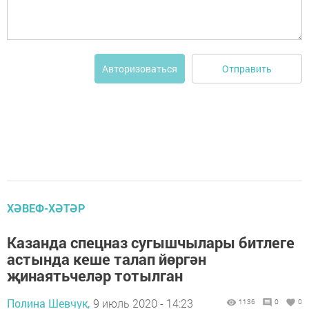
Отправить
Авторизоваться
ХӘВЕФ-ХӘТӘР
Казанда спецназ сугышчылары битлеге
астында кеше талап йөргән
җинаятьчеләр тотылган
Полина Шевчук,
9 июль 2020 - 14:23
1136
0
0