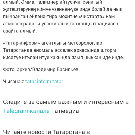
алмый. Әмма, галимнәр әйтүенчә, сәнәгый
җитештерүнең кимүе үзеннән-үзе инде болай да нык
пычранган әйләнә-тирә мохитне «чистарта» һәм
атмосферадагы углекислый газ концентрациясен
азайта алмый.
«Татар-информ» агентлыгы метеорологлар
Татарстанда аномаль эсселек аркасында шторм
кисәтүе игълан итүе хакында язып чыккан иде инде.
Фото: архив/Владимир Васильев
Чыганак:
tatar-inform.tatar
Следите за самым важным и интересным в
Telegram-канале
Татмедиа
Читайте новости Татарстана в