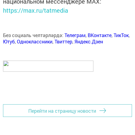
национальном мессенджере MАХ:
https://max.ru/tatmedia
Без социаль челтәрләрдә:
Телеграм
,
ВКонтакте
,
ТикТок
,
Ютуб
,
Одноклассники
,
Твиттер
,
Яндекс.Дзен
Перейти на страницу новости