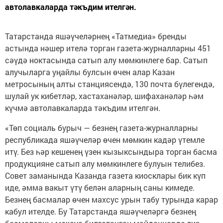
автолавкаларда тәкъдим ителгән.
Татарстанда яшәүчеләрнең «Татмедиа» бренды
астында нәшер ителә торган газета-журналларны 451
сәүдә ноктасында сатып алу мөмкинлеге бар. Сатып
алучыларга уңайлы булсын өчен алар Казан
метросының алты станциясендә, 130 почта бүлегендә,
шулай ук кибетләр, хастаханәләр, шифаханәләр һәм
күчмә автолавкаларда тәкъдим ителгән.
«Төп социаль бурыч — безнең газета-журналларны
республикада яшәүчеләр өчен мөмкин кадәр үтемле
итү. Без һәр кешенең үзен кызыксындыра торган басма
продукцияне сатып алу мөмкинлеге булуын телибез.
Совет заманында Казанда газета киосклары бик күп
иде, әмма вакыт үтү белән аларның саны кимеде.
Безнең басмалар өчен махсус урын табу турында карар
кабул ителде. Бу Татарстанда яшәүчеләргә безнең