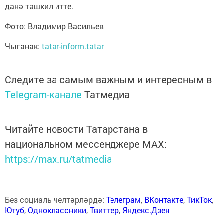
данә тәшкил итте.
Фото: Владимир Васильев
Чыганак:
tatar-inform.tatar
Следите за самым важным и интересным в
Telegram-канале
Татмедиа
Читайте новости Татарстана в
национальном мессенджере MАХ:
https://max.ru/tatmedia
Без социаль челтәрләрдә:
Телеграм
,
ВКонтакте
,
ТикТок
,
Ютуб
,
Одноклассники
,
Твиттер
,
Яндекс.Дзен