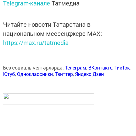
Telegram-канале
Татмедиа
Читайте новости Татарстана в
национальном мессенджере MАХ:
https://max.ru/tatmedia
Без социаль челтәрләрдә:
Телеграм
,
ВКонтакте
,
ТикТок
,
Ютуб
,
Одноклассники
,
Твиттер
,
Яндекс.Дзен