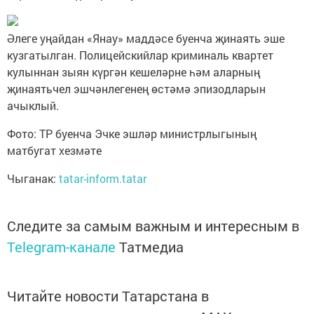
Әлеге уңайдан «Янау» маддәсе буенча җинаять эше
кузгатылган. Полицейскийлар криминаль квартет
кулыннан зыян күргән кешеләрне һәм аларның
җинаятьчел эшчәнлегенең өстәмә эпизодларын
ачыклый.
Фото: ТР буенча Эчке эшләр министрлыгының
матбугат хезмәте
Чыганак:
tatar-inform.tatar
Следите за самым важным и интересным в
Telegram-канале
Татмедиа
Читайте новости Татарстана в