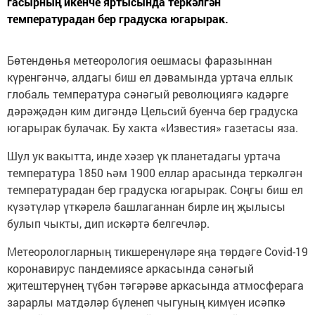
гасырның икенче яртысында теркәлгән
температурадан бер градуска югарырак.
Бөтендөнья метеорология оешмасы фаразыннан
күренгәнчә, алдагы биш ел дәвамында уртача еллык
глобаль температура сәнәгый революциягә кадәрге
дәрәҗәдән ким дигәндә Цельсий буенча бер градуска
югарырак булачак. Бу хакта «Известия» газетасы яза.
Шул ук вакытта, инде хәзер үк планетадагы уртача
температура 1850 һәм 1900 еллар арасында теркәлгән
температурадан бер градуска югарырак. Соңгы биш ел
күзәтүләр үткәрелә башлаганнан бирле иң җылысы
булып чыкты, дип искәртә белгечләр.
Метеорологларның тикшеренүләре яңа төрдәге Covid-19
коронавирус пандемиясе аркасында сәнәгый
җитештерүнең түбән тәгәрәве аркасында атмосферага
зарарлы матдәләр бүленеп чыгуның кимүен исәпкә