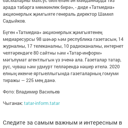
басмаларны махсус билгеләнгән мәйданнарда тиз
арада табарга мөмкинлек бирә», - диде «Татмедиа»
акционерлык җәмгыяте генераль директор Шамил
Садыйков.
Бүген «Татмедиа» акционерлык җәмгыятенең
медиаресурсы 98 шәһәр һәм республика газетасын, 14
журналны, 17 телеканалны, 10 радиоканалны, интернет
челтәрендәге 80 сайтны һәм «Татар-информ»
мәгълүмат агентлыгын үз эченә ала. Газеталар татар,
рус, чуваш һәм удмурт телләрендә нәшер ителә. 2020
елның икенче яртыеллыгында газеталарның гомуми
тиражы — 225 мең данә.
Фото: Владимир Васильев
Чыганак:
tatar-inform.tatar
Следите за самым важным и интересным в