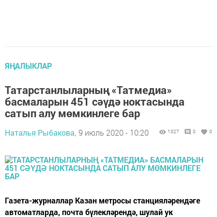
ЯҢАЛЫКЛАР
Татарстанлыларның «Татмедиа»
басмаларын 451 сәүдә ноктасында
сатып алу мөмкинлеге бар
Наталья Рыбакова,
9 июль 2020 - 10:20
1027
0
0
Газета-журналлар Казан метросы станцияләрендәге
автоматларда, почта бүлекләрендә, шулай ук