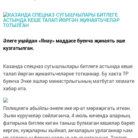
Әлеге уңайдан «Янау» маддәсе буенча җинаять эше
кузгатылган.
Казанда спецназ сугышчылары битлеге астында кеше
талап йөргән җинаятьчеләрне тотканнар. Бу хакта ТР
буенча Эчке эшләр министрлыгының матбугат хезмәте
хәбәр итә.
Полициягә абыйлы-энеле ике ир-ат мөрәҗәгать иткән.
Зыян күрүчеләр сөйләгәнчә, 4 июль кичендә аларның
фатирына битлек кигән таныш булмаган кешеләр бәреп
кергән, хуҗаларны кыйнап, акчаларын урлаганнар һәм
ир-атларның берсен каядыр алып киткәннәр. Тәртип