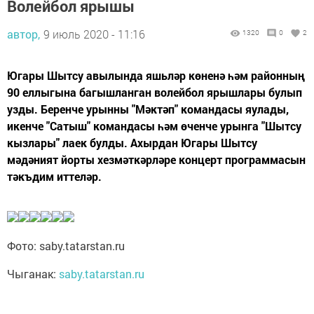
Волейбол ярышы
автор,
9 июль 2020 - 11:16
1320
0
2
Югары Шытсу авылында яшьләр көненә һәм районның
90 еллыгына багышланган волейбол ярышлары булып
узды. Беренче урынны "Мәктәп" командасы яулады,
икенче "Сатыш" командасы һәм өченче урынга "Шытсу
кызлары" лаек булды. Ахырдан Югары Шытсу
мәдәният йорты хезмәткәрләре концерт программасын
тәкъдим иттеләр.
Фото: saby.tatarstan.ru
Чыганак:
saby.tatarstan.ru