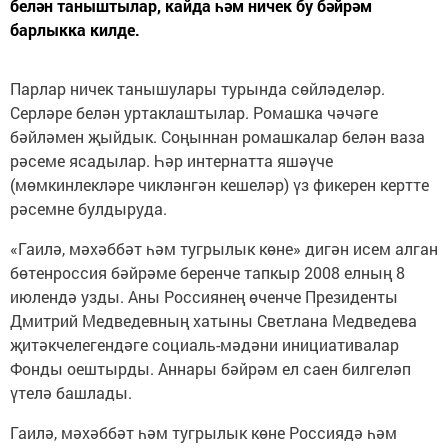
белән таныштылар, кайда һәм ничек бу бәйрәм
барлыкка килде.
Парлар ничек танышулары турында сөйләделәр.
Серләре белән уртаклаштылар. Ромашка чәчәге
бәйләмен җыйдык. Соңыннан ромашкалар белән ваза
рәсеме ясадылар. Һәр интернатта яшәүче
(мөмкинлекләре чикләнгән кешеләр) үз фикерен кертте
рәсемне булдыруда.
«Гаилә, мәхәббәт һәм тугрылык көне» дигән исем алган
бөтенроссия бәйрәме беренче тапкыр 2008 елның 8
июлендә узды. Аны Россиянең өченче Президенты
Дмитрий Медведевның хатыны Светлана Медведева
җитәкчелегендәге социаль-мәдәни инициативалар
Фонды оештырды. Аннары бәйрәм ел саен билгеләп
үтелә башлады.
Гаилә, мәхәббәт һәм тугрылык көне Россиядә һәм