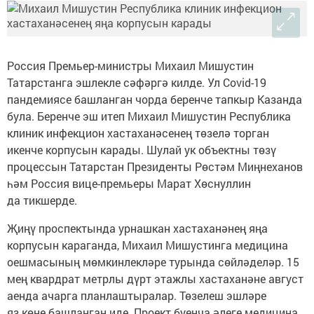
Россия Премьер-министры Михаил Мишустин
Татарстанга эшлекле сәфәргә килде. Ул Covid-19
пандемиясе башланган чорда беренче тапкыр Казанда
була. Беренче эш итеп Михаил Мишустин Республика
клиник инфекцион хастаханәсенең төзелә торган
икенче корпусын карады. Шулай ук объектны төзү
процессын Татарстан Президенты Рөстәм Миңнеханов
һәм Россия вице-премьеры Марат Хөснуллин
да тикшерде.
Җиңү проспектында урнашкан хастаханәнең яңа
корпусын караганда, Михаил Мишустинга медицина
оешмасының мөмкинлекләре турында сөйләделәр. 15
мең квардрат метрлы дүрт этажлы хастаханәне август
аенда ачарга планлаштыралар. Төзелеш эшләре
яз көне башланган иде. Проект буенча әлеге медицина