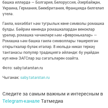
башка илләрдә — Болгария, Белоруссия, Әзербайҗан,
Украина, Германия, Бөекбритания, Франциядә билгеләп
үтелә.
Гаилә, мәхәббәт һәм тугрылык көне символы ромашка
булды. Бәйрәм көнендә ромашкалардан веноклар
үрәләр, ромашка чәчәкләре һәм «февронькалар» —
Ромашка һәм башка гаилә символлары төшерелгән
открыткалар бүләк итәләр. 8 июльдә никах теркәү
тантанасы популяр традициягә әйләнде: бу уңайдан
күп кенә ЗАГСлар эш сәгатьләрен озайта.
Фото: saby.tatarstan.ru
Чыганак:
saby.tatarstan.ru
Следите за самым важным и интересным в
Telegram-канале
Татмедиа