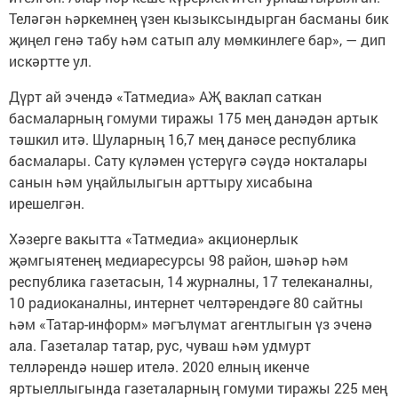
Теләгән һәркемнең үзен кызыксындырган басманы бик
җиңел генә табу һәм сатып алу мөмкинлеге бар», — дип
искәртте ул.
Дүрт ай эчендә «Татмедиа» АҖ ваклап саткан
басмаларның гомуми тиражы 175 мең данәдән артык
тәшкил итә. Шуларның 16,7 мең данәсе республика
басмалары. Сату күләмен үстерүгә сәүдә нокталары
санын һәм уңайлылыгын арттыру хисабына
ирешелгән.
Хәзерге вакытта «Татмедиа» акционерлык
җәмгыятенең медиаресурсы 98 район, шәһәр һәм
республика газетасын, 14 журналны, 17 телеканалны,
10 радиоканалны, интернет челтәрендәге 80 сайтны
һәм «Татар-информ» мәгълүмат агентлыгын үз эченә
ала. Газеталар татар, рус, чуваш һәм удмурт
телләрендә нәшер ителә. 2020 елның икенче
яртыеллыгында газеталарның гомуми тиражы 225 мең