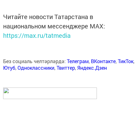
Читайте новости Татарстана в
национальном мессенджере MАХ:
https://max.ru/tatmedia
Без социаль челтәрләрдә:
Телеграм
,
ВКонтакте
,
ТикТок
,
Ютуб
,
Одноклассники
,
Твиттер
,
Яндекс.Дзен