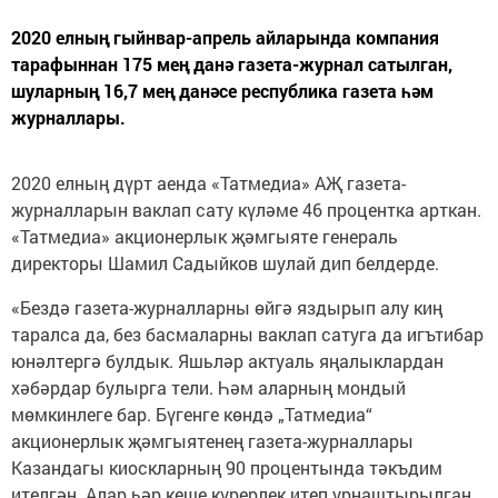
2020 елның гыйнвар-апрель айларында компания
тарафыннан 175 мең данә газета-журнал сатылган,
шуларның 16,7 мең данәсе республика газета һәм
журналлары.
2020 елның дүрт аенда «Татмедиа» АҖ газета-
журналларын ваклап сату күләме 46 процентка арткан.
«Татмедиа» акционерлык җәмгыяте генераль
директоры Шамил Садыйков шулай дип белдерде.
«Бездә газета-журналларны өйгә яздырып алу киң
таралса да, без басмаларны ваклап сатуга да игътибар
юнәлтергә булдык. Яшьләр актуаль яңалыклардан
хәбәрдар булырга тели. Һәм аларның мондый
мөмкинлеге бар. Бүгенге көндә „Татмедиа“
акционерлык җәмгыятенең газета-журналлары
Казандагы киоскларның 90 процентында тәкъдим
ителгән. Алар һәр кеше күрерлек итеп урнаштырылган.