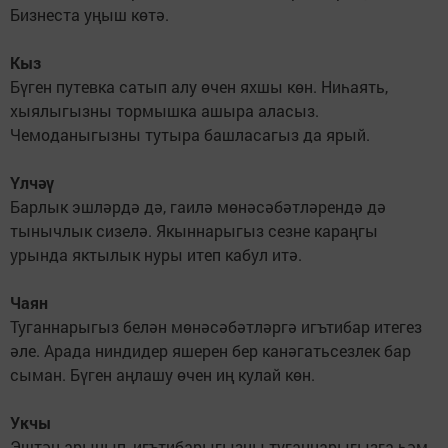
Бизнеста уңыш көтә.
Кыз
Бүген путевка сатып алу өчен яхшы көн. Ниһаять,
хыялыгызны тормышка ашыра аласыз.
Чемоданыгызны тутыра башласагыз да ярый.
Үлчәү
Барлык эшләрдә дә, гаилә мөнәсәбәтләрендә дә
тынычлык сизелә. Якыннарыгыз сезне караңгы
урында яктылык нуры итеп кабул итә.
Чаян
Туганнарыгыз белән мөнәсәбәтләргә игътибар итегез
әле. Арада ниндидер яшерен бер канәгатьсезлек бар
сыман. Бүген аңлашу өчен иң кулай көн.
Укчы
Эштән арынып, игътибарыгызны туганнарыгызга һәм