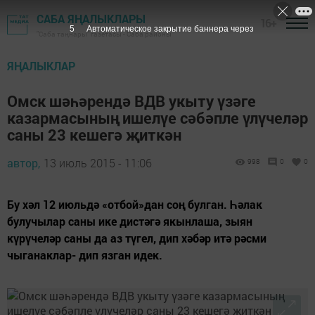
САБА ЯҢАЛЫКЛАРЫ
16+
4
Автоматическое закрытие баннера через
"Саба таңнары" газетасы - Саба районы
ЯҢАЛЫКЛАР
Омск шәһәрендә ВДВ укыту үзәге
казармасының ишелүе сәбәпле үлүчеләр
саны 23 кешегә җиткән
автор,
13 июль 2015 - 11:06
998
0
0
Бу хәл 12 июльдә «отбой»дан соң булган. Һәлак
булучылар саны ике дистәгә якынлаша, зыян
күрүчеләр саны да аз түгел, дип хәбәр итә рәсми
чыганаклар- дип язган идек.