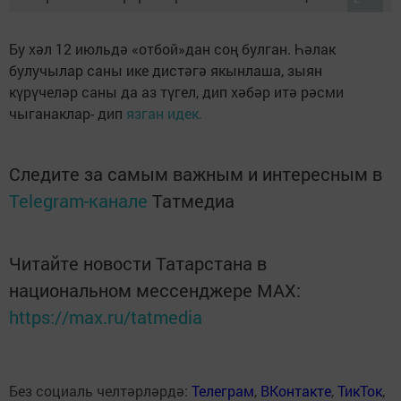
Бу хәл 12 июльдә «отбой»дан соң булган. Һәлак
булучылар саны ике дистәгә якынлаша, зыян
күрүчеләр саны да аз түгел, дип хәбәр итә рәсми
чыганаклар- дип
язган идек.
Следите за самым важным и интересным в
Telegram-канале
Татмедиа
Читайте новости Татарстана в
национальном мессенджере MАХ:
https://max.ru/tatmedia
Без социаль челтәрләрдә:
Телеграм
,
ВКонтакте
,
ТикТок
,