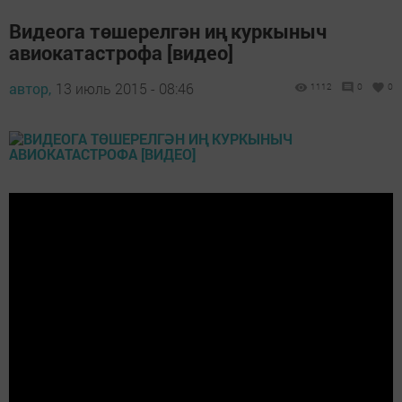
Видеога төшерелгән иң куркыныч
авиокатастрофа [видео]
автор,
13 июль 2015 - 08:46
1112
0
0