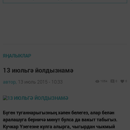
ЯҢАЛЫКЛАР
13 июльгә йолдызнамә
автор,
13 июль 2015 - 10:33
1054
0
0
Бүген туганнарыгызның хәлен белегез, алар белән
аралашуга берничә минут булса да вакыт табыгыз.
Кучкар Үзегезне кулга алырга, чыгырдан чыкмый