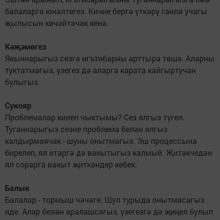
балаларга юнәлтегез. Кичне бергә үткәрү гаилә учагы
җылысын көчәйтәчәк кенә.
Кәҗәмөгез
Якыннарыгыз сезгә игътибарны арттыра төшә. Аларны
туктатмагыз, үзегез дә аларга карата кайгыртучан
булыгыз.
Сукояр
Проблемалар килеп чыктымы? Сез ялгыз түгел.
Туганнарыгыз сезне проблема белән ялгыз
калдырмаячак - шуны онытмагыз. Эш процессына
бирелеп, ял итәргә дә вакытыгыз калмый. Җитәкчедән
ял сорарга вакыт җиткәндер кебек.
Балык
Балалар - тормыш чәчәге. Шул турыда онытмасагыз
иде. Алар белән аралашсагыз, үзегезгә дә җиңел булып