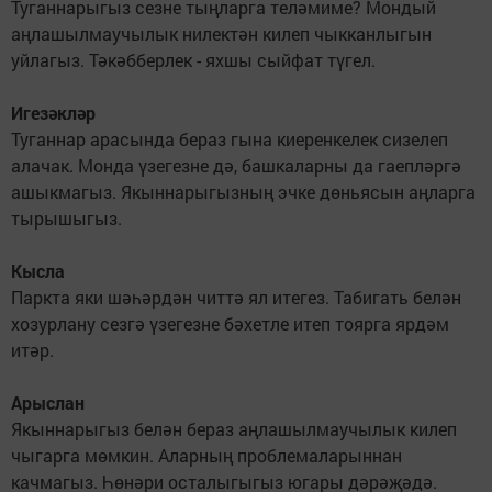
Туганнарыгыз сезне тыңларга теләмиме? Мондый
аңлашылмаучылык нилектән килеп чыкканлыгын
уйлагыз. Тәкәбберлек - яхшы сыйфат түгел.
Игезәкләр
Туганнар арасында бераз гына киеренкелек сизелеп
алачак. Монда үзегезне дә, башкаларны да гаепләргә
ашыкмагыз. Якыннарыгызның эчке дөньясын аңларга
тырышыгыз.
Кысла
Паркта яки шәһәрдән читтә ял итегез. Табигать белән
хозурлану сезгә үзегезне бәхетле итеп тоярга ярдәм
итәр.
Арыслан
Якыннарыгыз белән бераз аңлашылмаучылык килеп
чыгарга мөмкин. Аларның проблемаларыннан
качмагыз. Һөнәри осталыгыгыз югары дәрәҗәдә.