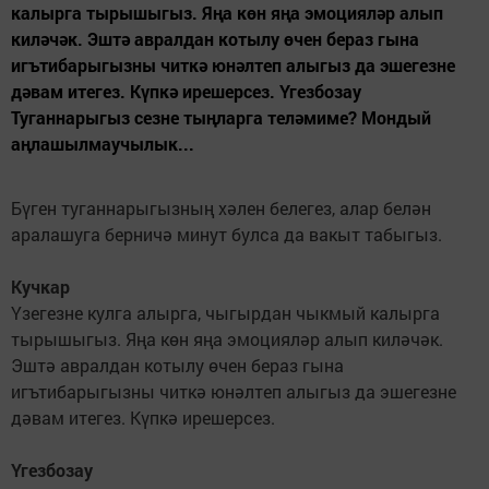
калырга тырышыгыз. Яңа көн яңа эмоцияләр алып
киләчәк. Эштә авралдан котылу өчен бераз гына
игътибарыгызны читкә юнәлтеп алыгыз да эшегезне
дәвам итегез. Күпкә ирешерсез. Үгезбозау
Туганнарыгыз сезне тыңларга теләмиме? Мондый
аңлашылмаучылык...
Бүген туганнарыгызның хәлен белегез, алар белән
аралашуга берничә минут булса да вакыт табыгыз.
Кучкар
Үзегезне кулга алырга, чыгырдан чыкмый калырга
тырышыгыз. Яңа көн яңа эмоцияләр алып киләчәк.
Эштә авралдан котылу өчен бераз гына
игътибарыгызны читкә юнәлтеп алыгыз да эшегезне
дәвам итегез. Күпкә ирешерсез.
Үгезбозау