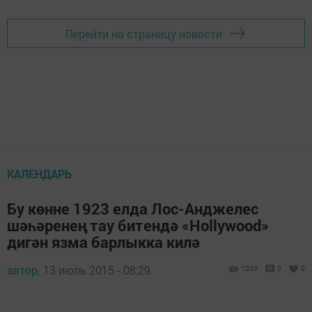
Перейти на страницу новости
КАЛЕНДАРЬ
Бу көнне 1923 елда Лос-Анджелес
шәһәренең тау битендә «Hollywood»
дигән язма барлыкка килә
автор,
13 июль 2015 - 08:29
1030
0
0