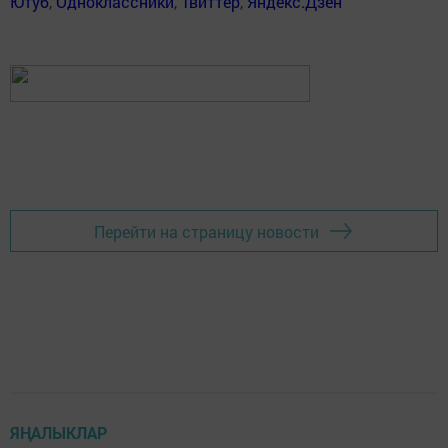
Ютуб
,
Одноклассники
,
Твиттер
,
Яндекс.Дзен
Перейти на страницу новости
ЯҢАЛЫКЛАР