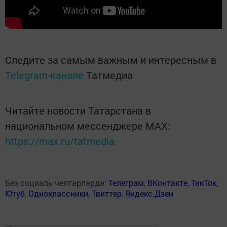
Следите за самым важным и интересным в
Telegram-канале
Татмедиа
Читайте новости Татарстана в
национальном мессенджере MАХ:
https://max.ru/tatmedia
Без социаль челтәрләрдә:
Телеграм
,
ВКонтакте
,
ТикТок
,
Ютуб
,
Одноклассники
,
Твиттер
,
Яндекс.Дзен