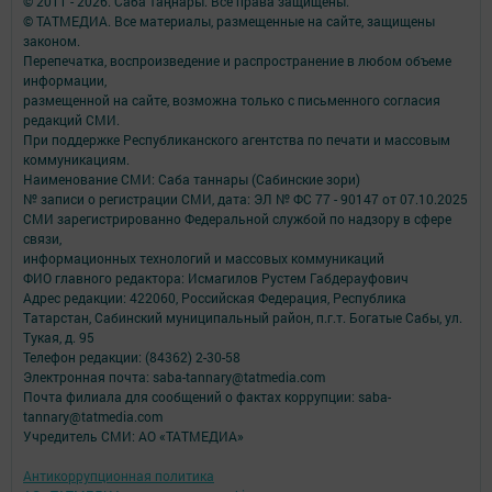
© 2011 - 2026. Саба таңнары. Все права защищены.
© ТАТМЕДИА. Все материалы, размещенные на сайте, защищены
законом.
Перепечатка, воспроизведение и распространение в любом объеме
информации,
размещенной на сайте, возможна только с письменного согласия
редакций СМИ.
При поддержке Республиканского агентства по печати и массовым
коммуникациям.
Наименование СМИ: Саба таннары (Сабинские зори)
№ записи о регистрации СМИ, дата: ЭЛ № ФС 77 - 90147 от 07.10.2025
СМИ зарегистрированно Федеральной службой по надзору в сфере
связи,
информационных технологий и массовых коммуникаций
ФИО главного редактора: Исмагилов Рустем Габдерауфович
Адрес редакции: 422060, Российская Федерация, Республика
Татарстан, Сабинский муниципальный район, п.г.т. Богатые Сабы, ул.
Тукая, д. 95
Телефон редакции: (84362) 2-30-58
Электронная почта: saba-tannary@tatmedia.com
Почта филиала для сообщений о фактах коррупции: saba-
tannary@tatmedia.com
Учредитель СМИ: АО «ТАТМЕДИА»
Антикоррупционная политика