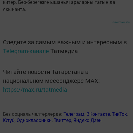
китәр. Бер-берегезгә ышаныч араларны тагын да
якынайта.
Әлмәт таңнары
Следите за самым важным и интересным в
Telegram-канале
Татмедиа
Читайте новости Татарстана в
национальном мессенджере MАХ:
https://max.ru/tatmedia
Без социаль челтәрләрдә:
Телеграм
,
ВКонтакте
,
ТикТок
,
Ютуб
,
Одноклассники
,
Твиттер
,
Яндекс.Дзен