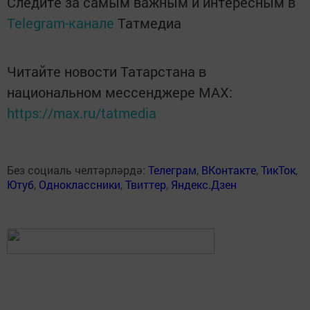
Следите за самым важным и интересным в
Telegram-канале
Татмедиа
Читайте новости Татарстана в
национальном мессенджере MАХ:
https://max.ru/tatmedia
Без социаль челтәрләрдә:
Телеграм
,
ВКонтакте
,
ТикТок
,
Ютуб
,
Одноклассники
,
Твиттер
,
Яндекс.Дзен