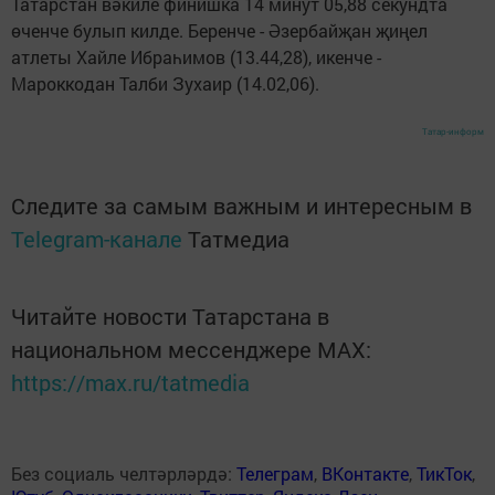
Татарстан вәкиле финишка 14 минут 05,88 секундта
өченче булып килде. Беренче - Әзербайҗан җиңел
атлеты Хайле Ибраһимов (13.44,28), икенче -
Мароккодан Талби Зухаир (14.02,06).
Татар-информ
Следите за самым важным и интересным в
Telegram-канале
Татмедиа
Читайте новости Татарстана в
национальном мессенджере MАХ:
https://max.ru/tatmedia
Без социаль челтәрләрдә:
Телеграм
,
ВКонтакте
,
ТикТок
,