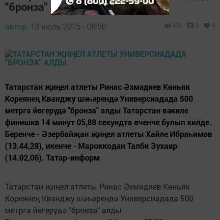
“бронза” алды
автор,
13 июль 2015 - 08:50
972
0
0
Татарстан җиңел атлеты Ринас Әхмәдиев Көньяк
Кореянең Кванджу шәһәрендә Универсиадада 500
метрга йөгерүдә "бронза" алды Татарстан вәкиле
финишка 14 минут 05,88 секундта өченче булып килде.
Беренче - Әзербайҗан җиңел атлеты Хайле Ибраһимов
(13.44,28), икенче - Мароккодан Талби Зухаир
(14.02,06). Татар-информ
Татарстан җиңел атлеты Ринас Әхмәдиев Көньяк
Кореянең Кванджу шәһәрендә Универсиадада 500
метрга йөгерүдә "бронза" алды