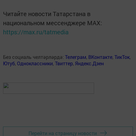
Читайте новости Татарстана в
национальном мессенджере MАХ:
https://max.ru/tatmedia
Без социаль челтәрләрдә:
Телеграм
,
ВКонтакте
,
ТикТок
,
Ютуб
,
Одноклассники
,
Твиттер
,
Яндекс.Дзен
Перейти на страницу новости