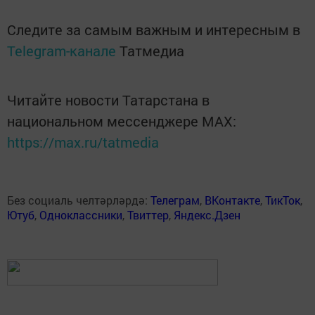
Следите за самым важным и интересным в
Telegram-канале
Татмедиа
Читайте новости Татарстана в
национальном мессенджере MАХ:
https://max.ru/tatmedia
Без социаль челтәрләрдә:
Телеграм
,
ВКонтакте
,
ТикТок
,
Ютуб
,
Одноклассники
,
Твиттер
,
Яндекс.Дзен