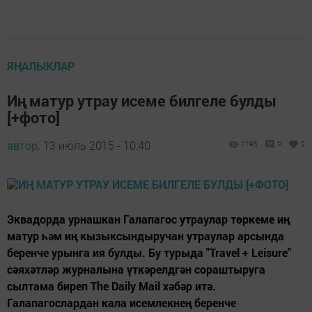
ЯҢАЛЫКЛАР
Иң матур утрау исеме билгеле булды
[+фото]
автор,
13 июль 2015 - 10:40
1195
0
0
Эквадорда урнашкан Галапагос утраулар төркеме иң
матур һәм иң кызыксындыручан утраулар арсында
беренче урынга ия булды. Бу турыда "Travel + Leisure"
сәяхәтләр журналына үткәрелдгән сораштыруга
сылтама биреп The Daily Mail хәбәр итә.
Галапагослардан кала исемлекнең беренче