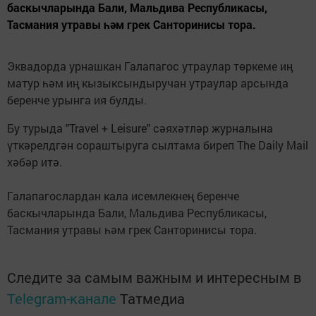
баскычларында Бали, Мальдива Республикасы,
Тасмания утравы һәм грек Санторинисы тора.
Эквадорда урнашкан Галапагос утраулар төркеме иң
матур һәм иң кызыксындыручан утраулар арсында
беренче урынга ия булды.
Бу турыда "Travel + Leisure" сәяхәтләр журналына
үткәрелдгән сораштыруга сылтама биреп The Daily Mail
хәбәр итә.
Галапагослардан кала исемлекнең беренче
баскычларында Бали, Мальдива Республикасы,
Тасмания утравы һәм грек Санторинисы тора.
Следите за самым важным и интересным в
Telegram-канале
Татмедиа