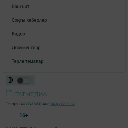
Баш бит
Соңгы хәбәрләр
Видео
Документлар
Төрле темалар
Телефон АО «ТАТМЕДИА»:
(843) 222 09 84
16+