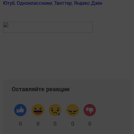
Ютуб
,
Одноклассники
,
Твиттер
,
Яндекс.Дзен
Оставляйте реакции
0
0
0
0
0