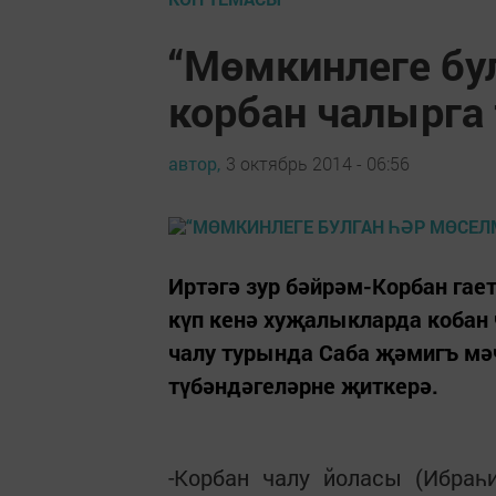
“Мөмкинлеге бу
корбан чалырга
автор,
3 октябрь 2014 - 06:56
Иртәгә зур бәйрәм-Корбан гае
күп кенә хуҗалыкларда кобан 
чалу турында Саба җәмигъ мә
түбәндәгеләрне җиткерә.
-Корбан чалу йоласы (Ибраһ