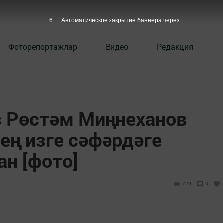
5
Автоматическое закрытие баннера через
Фоторепортажлар
Видео
Редакция
 Рөстәм Миңнеханов
нең изге сәфәрдәге
н [фото]
729
0