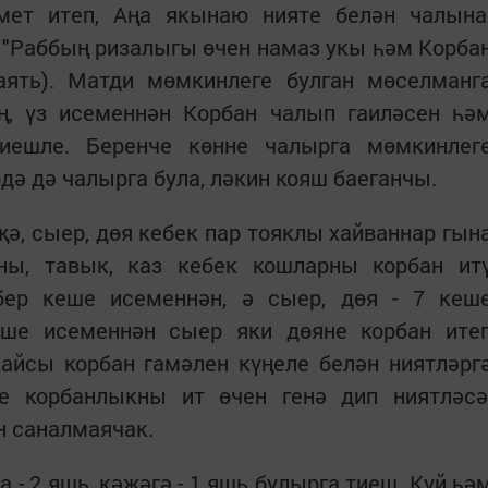
мет итеп, Аңа якынаю нияте белән чалына
 "Раббың ризалыгы өчен намаз укы һәм Корба
 аять). Матди мөмкинлеге булган мөселманг
ң, үз исеменнән Корбан чалып гаиләсен һә
иешле. Беренче көнне чалырга мөмкинлег
дә дә чалырга була, ләкин кояш баеганчы.
җә, сыер, дөя кебек пар тояклы хайваннар гын
ны, тавык, каз кебек кошларны корбан ит
бер кеше исеменнән, ә сыер, дөя - 7 кеш
еше исеменнән сыер яки дөяне корбан ите
кайсы корбан гамәлен күңеле белән ниятләрг
е корбанлыкны ит өчен генә дип ниятләсә
н саналмаячак.
 - 2 яшь, кәҗәгә - 1 яшь булырга тиеш. Куй һә