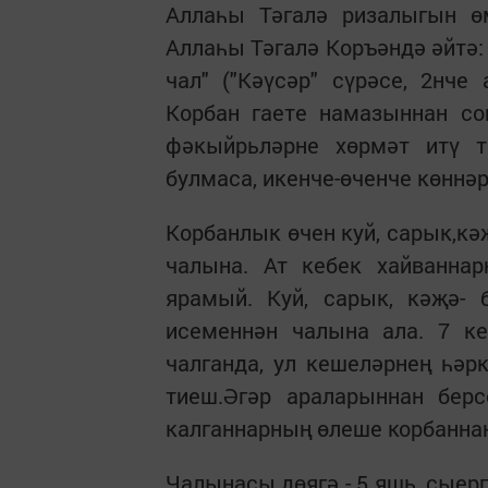
Аллаһы Тәгалә ризалыгын ө
Аллаһы Тәгалә Коръәндә әйтә:
чал" ("Кәүсәр" сүрәсе, 2нче
Корбан гаете намазыннан со
фәкыйрьләрне хөрмәт итү т
булмаса, икенче-өченче көннәр
Корбанлык өчен куй, сарык,кә
чалына. Ат кебек хайваннар
ярамый. Куй, сарык, кәҗә- 
исеменнән чалына ала. 7 к
чалганда, ул кешеләрнең һәр
тиеш.Әгәр араларыннан берс
калганнарның өлеше корбанна
Чалынасы дөягә - 5 яшь, сыерга