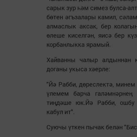
сарык зур һәм симез булса-ал
бөтен әгъзалары камил, сәлам
алмаслык аксак, бер колагы
өлеше киселгән, яисә бер кү
корбанлыкка ярамый.
Хайванны чалыр алдыннан 
доганы укыса хәерле:
"Йә Рабби, дөреслектә, мине
үлемем барча галәмнәрнең
тиңдәше юк.Йә Рабби, ошбу
кабул ит".
Суючы үткен пычак белән "Бис