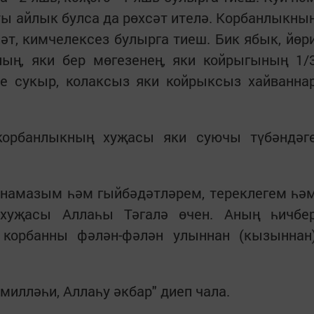
ты айлык булса да рөхсәт ителә. Корбанлыкны
әт, кимчелексез булырга тиеш. Бик ябык, йөр
ның, яки бер мөгезенең, яки койрыгының 1/
зе сукыр, колаксыз яки койрыксыз хайванна
корбанлыкның хуҗасы яки суючы түбәндәг
м намазым һәм гыйбәдәтләрем, тереклегем һә
 хуҗасы Аллаһы Тәгалә өчен. Аның һичбе
 корбанны фәлән-фәлән улыннан (кызыннан
милләһи, Аллаһу әкбар" диеп чала.