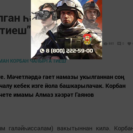
лган һәр мөселман
 тиеш”
885
0
те. Мәчетләрдә гает намазы укылганнан соң
чалу кебек изге йола башкарылачак. Корбан
чете имамы Алмаз хәзрәт Гаянов
им галәйһиссәлам) вакытыннан килә. Корба