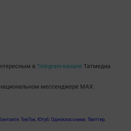
интересным в
Telegram-канале
Татмедиа
в национальном мессенджере MАХ:
Контакте
,
ТикТок
,
Ютуб
,
Одноклассники
,
Твиттер
,