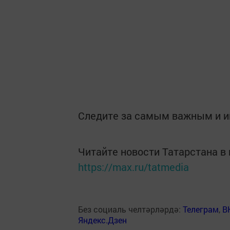
Следите за самым важным и 
Читайте новости Татарстана 
https://max.ru/tatmedia
Без социаль челтәрләрдә:
Телеграм
,
В
Яндекс.Дзен