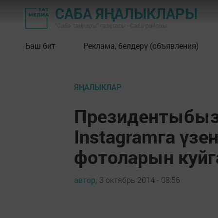
САБА ЯҢАЛЫКЛАРЫ
"Саба таңнары" газетасы - Саба районы
Баш бит
Реклама, белдерү (объявления)
ЯҢАЛЫКЛАР
Президентыбыз
Instagramга үзе
фотоларын куйга
автор,
3 октябрь 2014 - 08:56