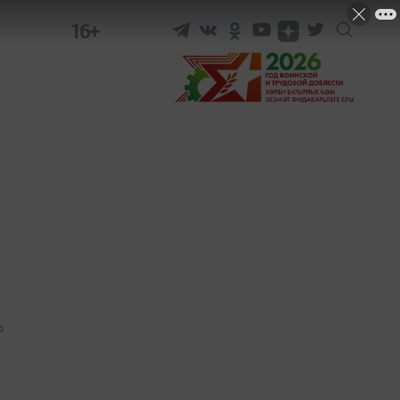
16+
0