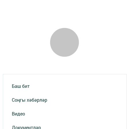
Баш бит
Соңгы хәбәрләр
Видео
Документлар