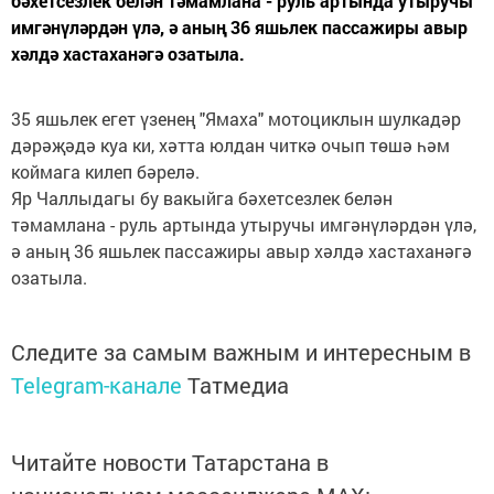
бәхетсезлек белән тәмамлана - руль артында утыручы
имгәнүләрдән үлә, ә аның 36 яшьлек пассажиры авыр
хәлдә хастаханәгә озатыла.
35 яшьлек егет үзенең "Ямаха" мотоциклын шулкадәр
дәрәҗәдә куа ки, хәтта юлдан читкә очып төшә һәм
коймага килеп бәрелә.
Яр Чаллыдагы бу вакыйга бәхетсезлек белән
тәмамлана - руль артында утыручы имгәнүләрдән үлә,
ә аның 36 яшьлек пассажиры авыр хәлдә хастаханәгә
озатыла.
Следите за самым важным и интересным в
Telegram-канале
Татмедиа
Читайте новости Татарстана в