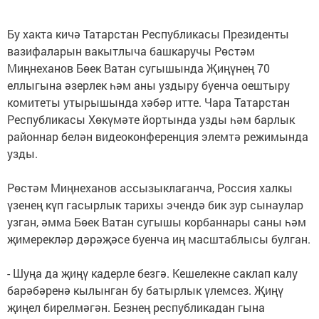
Бу хакта кичә Татарстан Республикасы Президенты
вазифаларын вакытлыча башкаручы Рөстәм
Миңнеханов Бөек Ватан сугышында Җиңүнең 70
еллыгына әзерлек һәм аны уздыру буенча оештыру
комитеты утырышында хәбәр итте. Чара Татарстан
Республикасы Хөкүмәте йортында узды һәм барлык
районнар белән видеоконференция элемтә режимында
узды.
Рөстәм Миңнеханов ассызыклаганча, Россия халкы
үзенең күп гасырлык тарихы эчендә бик зур сынаулар
узган, әмма Бөек Ватан сугышы корбаннары саны һәм
җимерекләр дәрәҗәсе буенча иң масштаблысы булган.
- Шуңа да җиңү кадерле безгә. Кешелекне саклап калу
барәбәренә кылынган бу батырлык үлемсез. Җиңү
җиңел бирелмәгән. Безнең республикадан гына