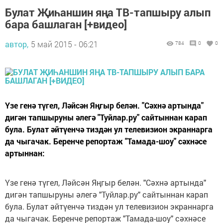
Булат Җиһаншин яңа ТВ-тапшыру алып
бара башлаган [+видео]
автор,
5 май 2015 - 06:21
784
0
0
Үзе генә түгел, Ләйсән Яңгыр белән. "Сәхнә артында"
дигән тапшыруны әлегә "Туйлар.ру" сайтыннан карап
була. Булат әйтүенчә тиздән ул телевизион экраннарга
да чыгачак. Беренче репортаж "Тамада-шоу" сәхнәсе
артыннан:
Үзе генә түгел, Ләйсән Яңгыр белән. "Сәхнә артында"
дигән тапшыруны әлегә "Туйлар.ру" сайтыннан карап
була. Булат әйтүенчә тиздән ул телевизион экраннарга
да чыгачак. Беренче репортаж "Тамада-шоу" сәхнәсе