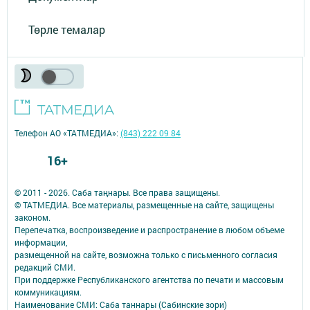
Төрле темалар
Телефон АО «ТАТМЕДИА»:
(843) 222 09 84
16+
© 2011 - 2026. Саба таңнары. Все права защищены.
© ТАТМЕДИА. Все материалы, размещенные на сайте, защищены
законом.
Перепечатка, воспроизведение и распространение в любом объеме
информации,
размещенной на сайте, возможна только с письменного согласия
редакций СМИ.
При поддержке Республиканского агентства по печати и массовым
коммуникациям.
Наименование СМИ: Саба таннары (Сабинские зори)