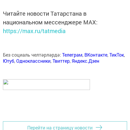
Читайте новости Татарстана в
национальном мессенджере MАХ:
https://max.ru/tatmedia
Без социаль челтәрләрдә:
Телеграм
,
ВКонтакте
,
ТикТок
,
Ютуб
,
Одноклассники
,
Твиттер
,
Яндекс.Дзен
Перейти на страницу новости