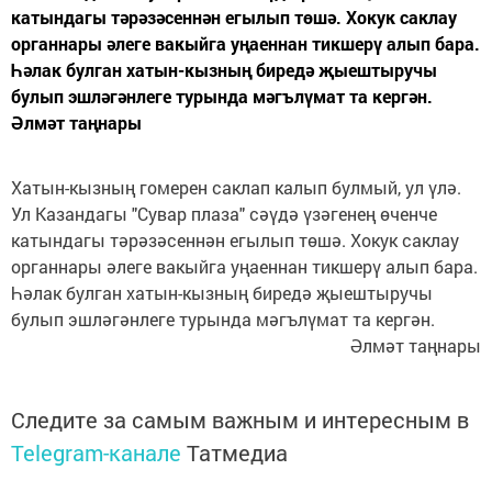
катындагы тәрәзәсеннән егылып төшә. Хокук саклау
органнары әлеге вакыйга уңаеннан тикшерү алып бара.
Һәлак булган хатын-кызның биредә җыештыручы
булып эшләгәнлеге турында мәгълүмат та кергән.
Әлмәт таңнары
Хатын-кызның гомерен саклап калып булмый, ул үлә.
Ул Казандагы "Сувар плаза" сәүдә үзәгенең өченче
катындагы тәрәзәсеннән егылып төшә. Хокук саклау
органнары әлеге вакыйга уңаеннан тикшерү алып бара.
Һәлак булган хатын-кызның биредә җыештыручы
булып эшләгәнлеге турында мәгълүмат та кергән.
Әлмәт таңнары
Следите за самым важным и интересным в
Telegram-канале
Татмедиа