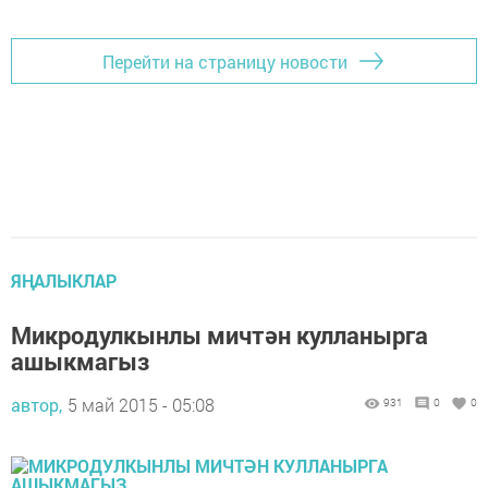
Перейти на страницу новости
ЯҢАЛЫКЛАР
Микродулкынлы мичтән кулланырга
ашыкмагыз
автор,
5 май 2015 - 05:08
931
0
0