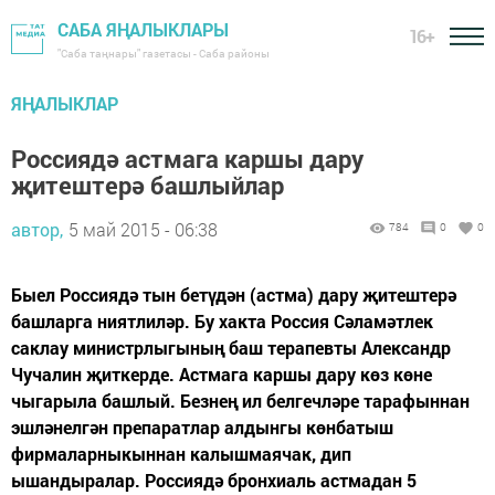
САБА ЯҢАЛЫКЛАРЫ
16+
"Саба таңнары" газетасы - Саба районы
ЯҢАЛЫКЛАР
Россиядә астмага каршы дару
җитештерә башлыйлар
автор,
5 май 2015 - 06:38
784
0
0
Быел Россиядә тын бетүдән (астма) дару җитештерә
башларга ниятлиләр. Бу хакта Россия Сәламәтлек
саклау министрлыгының баш терапевты Александр
Чучалин җиткерде. Астмага каршы дару көз көне
чыгарыла башлый. Безнең ил белгечләре тарафыннан
эшләнелгән препаратлар алдынгы көнбатыш
фирмаларныкыннан калышмаячак, дип
ышандыралар. Россиядә бронхиаль астмадан 5