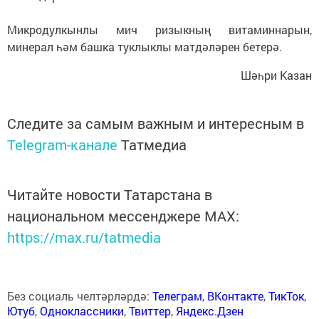
Микродулкынлы мич ризыкның витаминнарын,
минерал һәм башка туклыклы матдәләрен бетерә.
Шәһри Казан
Следите за самым важным и интересным в
Telegram-канале
Татмедиа
Читайте новости Татарстана в
национальном мессенджере MАХ:
https://max.ru/tatmedia
Без социаль челтәрләрдә:
Телеграм
,
ВКонтакте
,
ТикТок
,
Ютуб
,
Одноклассники
,
Твиттер
,
Яндекс.Дзен