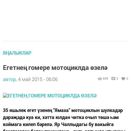
ЯҢАЛЫКЛАР
Егетнең гомере мотоциклда өзелә
автор,
4 май 2015 - 06:06
809
0
0
35 яшьлек егет үзенең "Ямаха" мотоциклын шулкадәр
дәрәҗәдә куа ки, хәтта юлдан читкә очып төшә һәм
коймага килеп бәрелә. Яр Чаллыдагы бу вакыйга