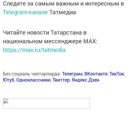
Следите за самым важным и интересным в
Telegram-канале
Татмедиа
Читайте новости Татарстана в
национальном мессенджере MАХ:
https://max.ru/tatmedia
Без социаль челтәрләрдә:
Телеграм
,
ВКонтакте
,
ТикТок
,
Ютуб
,
Одноклассники
,
Твиттер
,
Яндекс.Дзен