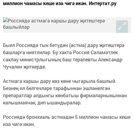
миллион чамасы кеше иза чигә икән. Интертат.ру
Быел Россиядә тын бетүдән (астма) дару җитештерә
башларга ниятлиләр. Бу хакта Россия Сәламәтлек
саклау министрлыгының баш терапевты Александр
Чучалин җиткерде.
Астмага каршы дару көз көне чыгарыла башлый.
Безнең ил белгечләре тарафыннан эшләнелгән
препаратлар алдынгы көнбатыш фирмаларныкыннан
калышмаячак, дип ышандыралар.
Россиядә бронхиаль астмадан 5 миллион чамасы кеше
иза чигә икән.