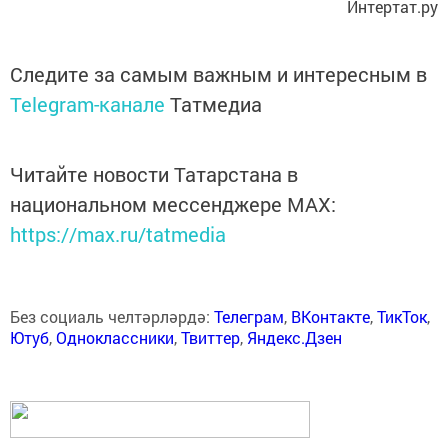
Интертат.ру
Следите за самым важным и интересным в
Telegram-канале
Татмедиа
Читайте новости Татарстана в
национальном мессенджере MАХ:
https://max.ru/tatmedia
Без социаль челтәрләрдә:
Телеграм
,
ВКонтакте
,
ТикТок
,
Ютуб
,
Одноклассники
,
Твиттер
,
Яндекс.Дзен