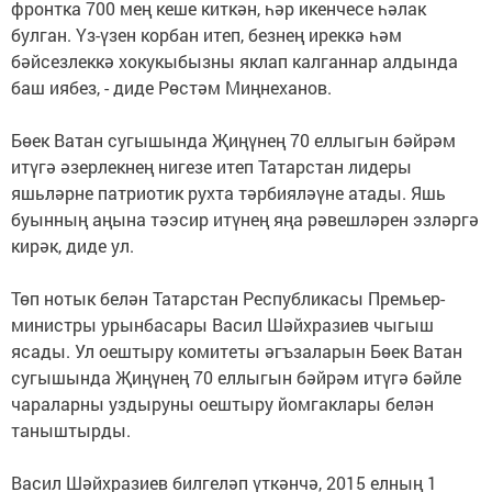
фронтка 700 мең кеше киткән, һәр икенчесе һәлак
булган. Үз-үзен корбан итеп, безнең иреккә һәм
бәйсезлеккә хокукыбызны яклап калганнар алдында
баш иябез, - диде Рөстәм Миңнеханов.
Бөек Ватан сугышында Җиңүнең 70 еллыгын бәйрәм
итүгә әзерлекнең нигезе итеп Татарстан лидеры
яшьләрне патриотик рухта тәрбияләүне атады. Яшь
буынның аңына тәэсир итүнең яңа рәвешләрен эзләргә
кирәк, диде ул.
Төп нотык белән Татарстан Республикасы Премьер-
министры урынбасары Васил Шәйхразиев чыгыш
ясады. Ул оештыру комитеты әгъзаларын Бөек Ватан
сугышында Җиңүнең 70 еллыгын бәйрәм итүгә бәйле
чараларны уздыруны оештыру йомгаклары белән
таныштырды.
Васил Шәйхразиев билгеләп үткәнчә, 2015 елның 1