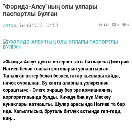
"Фәридә-Алсу"ның олы уллары
паспортлы булган
автор,
5 май 2015 - 04:53
824
0
0
«Фәридә-Алсу» дуэты интернеттагы битләренә Дмитрий
Нагиев белән төшкән фотоларын урнаштырган.
Танылган актер белән безнең татар кызлары кайда,
ничек очрашкан. Бу хакта аларның үзләреннән
сораштым: - Әлеге очрашу бер эре компаниянең
корпоративында булды. Кичәдә бик күп Мәскәү
кунаклары катнашты. Шулар арасында Нагиев та бар
иде. Кагылгысыз, бруталь битлек астында гап-гади,
киң...