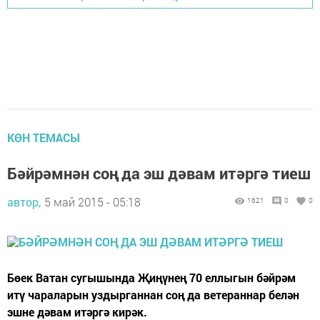
КӨН ТЕМАСЫ
Бәйрәмнән соң да эш дәвам итәргә тиеш
автор,
5 май 2015 - 05:18
1621
0
0
Бөек Ватан сугышында Җиңүнең 70 еллыгын бәйрәм
итү чараларын уздырганнан соң да ветераннар белән
эшне дәвам итәргә кирәк.