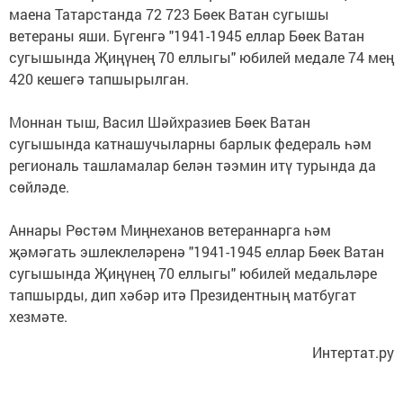
маена Татарстанда 72 723 Бөек Ватан сугышы
ветераны яши. Бүгенгә "1941-1945 еллар Бөек Ватан
сугышында Җиңүнең 70 еллыгы" юбилей медале 74 мең
420 кешегә тапшырылган.
Моннан тыш, Васил Шәйхразиев Бөек Ватан
сугышында катнашучыларны барлык федераль һәм
региональ ташламалар белән тәэмин итү турында да
сөйләде.
Аннары Рөстәм Миңнеханов ветераннарга һәм
җәмәгать эшлеклеләренә "1941-1945 еллар Бөек Ватан
сугышында Җиңүнең 70 еллыгы" юбилей медальләре
тапшырды, дип хәбәр итә Президентның матбугат
хезмәте.
Интертат.ру