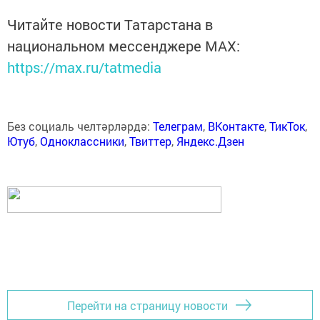
Читайте новости Татарстана в
национальном мессенджере MАХ:
https://max.ru/tatmedia
Без социаль челтәрләрдә:
Телеграм
,
ВКонтакте
,
ТикТок
,
Ютуб
,
Одноклассники
,
Твиттер
,
Яндекс.Дзен
Перейти на страницу новости