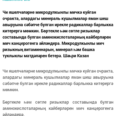
Чи яшелчәләрне микродулкынлы мичкә куйган
очракта, алардагы минераль кушылмалар яман шеш
авыруына сәбәпче булган ирекле радикаллар барлыкка
китерергә мөмкин. Бөртекле һәм сөтле ризыклар
составында булган аминокислоталарның кайберләрен
мич канцерогенга әйләндерә. Микродулкынлы мич
ризыкның витаминнарын, минерал һәм башка
туклыклы матдәләрен бетерә. Шәһри Казан
Чи яшелчәләрне микродулкынлы мичкә куйган очракта,
алардагы минераль кушылмалар яман шеш авыруына
сәбәпче булган ирекле радикаллар барлыкка китерергә
мөмкин.
Бөртекле һәм сөтле ризыклар составында булган
аминокислоталарның кайберләрен мич канцерогенга
әйләндерә.