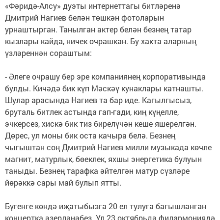
«Фәридә-Алсу» дуэты интернеттагы битләренә
Дмитрий Нагиев белән төшкән фотоларын
урнаштырган. Танылган актер белән безнең татар
кызлары кайда, ничек очрашкан. Бу хакта аларның
үзләреннән сораштым:
- Әлеге очрашу бер эре компаниянең корпоративында
булды. Кичәдә бик күп Мәскәү кунаклары катнашты.
Шулар арасында Нагиев та бар иде. Кагылгысыз,
бруталь битлек астында гап-гади, киң күңелле,
эчкерсез, хискә бик тиз бирелүчән кеше яшерелгән.
Дөрес, ул моны бик оста качыра белә. Безнең
чыгыштан соң Дмитрий Нагиев милли музыкада көчле
магнит, матурлык, бөеклек, яхшы энергетика булуын
таныды. Безнең тарафка әйтелгән матур сүзләре
йөрәккә сары май булып ятты.
Бүгенге көндә иҗатыбызга 20 ел тулуга багышланган
концертка әзерләнәбез. Ул 23 октябрьдә филармониядә