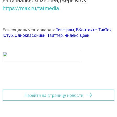
национальном мессенджере MАХ:
https://max.ru/tatmedia
Без социаль челтәрләрдә:
Телеграм
,
ВКонтакте
,
ТикТок
,
Ютуб
,
Одноклассники
,
Твиттер
,
Яндекс.Дзен
Перейти на страницу новости