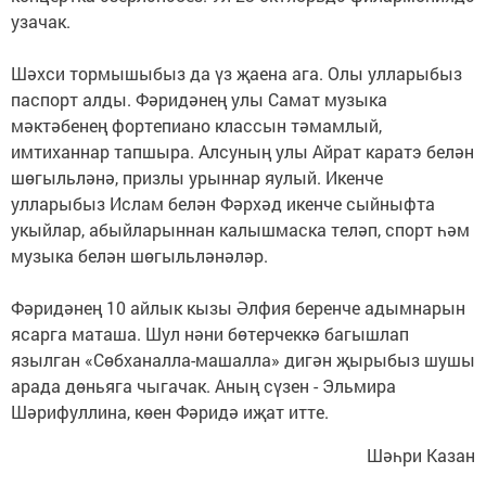
узачак.
Шәхси тормышыбыз да үз җаена ага. Олы улларыбыз
паспорт алды. Фәридәнең улы Самат музыка
мәктәбенең фортепиано классын тәмамлый,
имтиханнар тапшыра. Алсуның улы Айрат каратэ белән
шөгыльләнә, призлы урыннар яулый. Икенче
улларыбыз Ислам белән Фәрхәд икенче сыйныфта
укыйлар, абыйларыннан калышмаска теләп, спорт һәм
музыка белән шөгыльләнәләр.
Фәридәнең 10 айлык кызы Әлфия беренче адымнарын
ясарга маташа. Шул нәни бөтерчеккә багышлап
язылган «Сөбханалла-машалла» дигән җырыбыз шушы
арада дөньяга чыгачак. Аның сүзен - Эльмира
Шәрифуллина, көен Фәридә иҗат итте.
Шәһри Казан