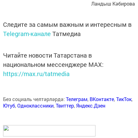
Ландыш Кәбирова
Следите за самым важным и интересным в
Telegram-канале
Татмедиа
Читайте новости Татарстана в
национальном мессенджере MАХ:
https://max.ru/tatmedia
Без социаль челтәрләрдә:
Телеграм
,
ВКонтакте
,
ТикТок
,
Ютуб
,
Одноклассники
,
Твиттер
,
Яндекс.Дзен