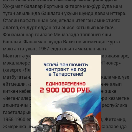
Хуҗамәт балалар йортына китәргә мәҗбүр була һәм
туган авылында башлаган укуын шунда дәвам иттерә.
Сталин вафатыннан соң игълан ителгән амнистиягә
эләгеп, өч-дүрт елдан әти-әнисе котылып кайткач,
Фәнзаманнар гаиләсе Минзәләдә төпләнеп яши
башлый. Фәнзаман шунда Вахитов исемендәге урта
мәктәптә укып, 1957 елда аны тәмамлап чыга.
Мәктәптә уку елларында ук шигырьләре, вак хикәяләре,
мәкаләләре белән район газетасында һәм «Пионер»
(хәзерге «Ялкын»), «Чаян» кебек республика
матбугатында исеме күренә башлаган яшь каләмне, үзе
әйтмешли, «яшь тайны йөгәнләп, колхоз эшенә алып
киткән кебек», район газетасы редакциясенә эшкә
«йөгәнлиләр». Анда ул бер ел чамасы, гаскәри хезмәткә
алынганчы эшли, актив рәвештә төбәк һәм республика
газеталарында языша.
1958-1960 елларда Украинаның Хмельницки, Житомир,
Жмеринка шәһәрләрендәге артиллерия гаскәрләрендә