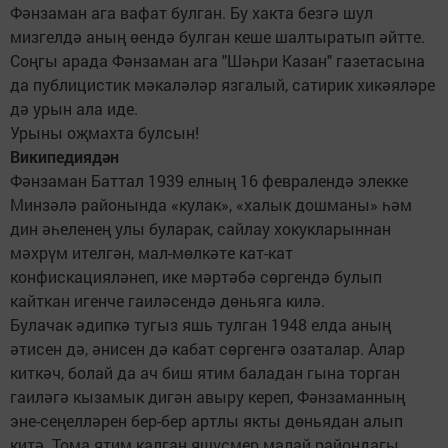
Фәнзаман ага вафат булган. Бу хакта безгә шул
мизгелдә аның өендә булган кеше шалтыратып әйтте.
Соңгы арада Фәнзаман ага "Шәһри Казан" газетасына
да публицистик мәкаләләр язгалый, сатирик хикәяләре
дә урын ала иде.
Урыны оҗмахта булсын!
Википедиядән
Фәнзаман Баттал 1939 елның 16 февралендә элекке
Минзәлә районында «кулак», «халык дошманы» һәм
дин әһеленең улы буларак, сайлау хокукларыннан
мәхрүм ителгән, мал-мөлкәте кат-кат
конфискацияләнеп, ике мәртәбә сөргендә булып
кайткан игенче гаиләсендә дөньяга килә.
Булачак әдипкә тугыз яшь тулган 1948 елда аның
әтисен дә, әнисен дә кабат сөргенгә озаталар. Алар
киткәч, болай да ач биш ятим баладан гына торган
гаиләгә кызамык дигән авыру кереп, Фәнзаманның
эне-сеңелләрен бер-бер артлы якты дөньядан алып
китә. Тома ятим калган яшүсмер малай райондагы