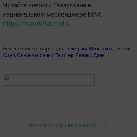
Читайте новости Татарстана в
национальном мессенджере MАХ:
https://max.ru/tatmedia
Без социаль челтәрләрдә:
Телеграм
,
ВКонтакте
,
ТикТок
,
Ютуб
,
Одноклассники
,
Твиттер
,
Яндекс.Дзен
Перейти на страницу новости