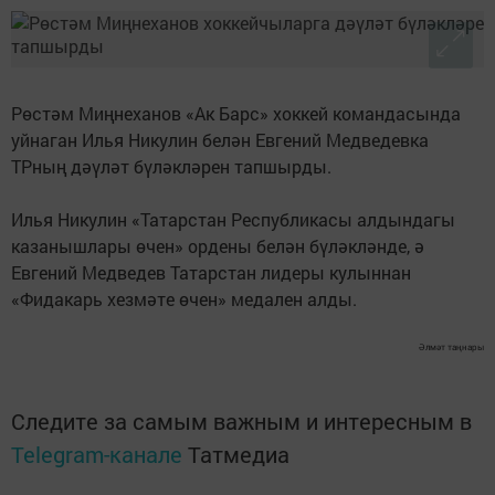
Рөстәм Миңнеханов «Ак Барс» хоккей командасында
уйнаган Илья Никулин белән Евгений Медведевка
ТРның дәүләт бүләкләрен тапшырды.
Илья Никулин «Татарстан Республикасы алдындагы
казанышлары өчен» ордены белән бүләкләнде, ә
Евгений Медведев Татарстан лидеры кулыннан
«Фидакарь хезмәте өчен» медален алды.
Әлмәт таңнары
Следите за самым важным и интересным в
Telegram-канале
Татмедиа