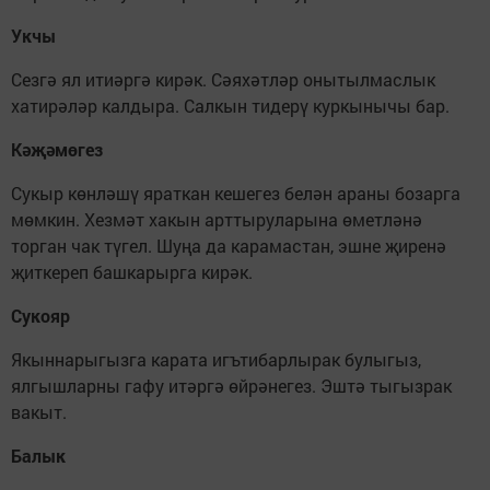
Укчы
Сезгә ял итиәргә кирәк. Сәяхәтләр онытылмаслык
хатирәләр калдыра. Салкын тидерү куркынычы бар.
Кәҗәмөгез
Сукыр көнләшү яраткан кешегез белән араны бозарга
мөмкин. Хезмәт хакын арттыруларына өметләнә
торган чак түгел. Шуңа да карамастан, эшне җиренә
җиткереп башкарырга кирәк.
Сукояр
Якыннарыгызга карата игътибарлырак булыгыз,
ялгышларны гафу итәргә өйрәнегез. Эштә тыгызрак
вакыт.
Балык