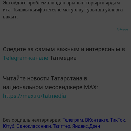
Эш өйдәге проблемалардан арынып торырга ярдәм
итә. Тышкы кыяфәтегезне матурлау турында уйларга
вакыт.
Туйлар.ру
Следите за самым важным и интересным в
Telegram-канале
Татмедиа
Читайте новости Татарстана в
национальном мессенджере MАХ:
https://max.ru/tatmedia
Без социаль челтәрләрдә:
Телеграм
,
ВКонтакте
,
ТикТок
,
Ютуб
,
Одноклассники
,
Твиттер
,
Яндекс.Дзен