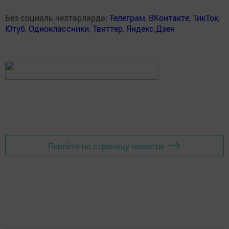
Без социаль челтәрләрдә:
Телеграм
,
ВКонтакте
,
ТикТок
,
Ютуб
,
Одноклассники
,
Твиттер
,
Яндекс.Дзен
Перейти на страницу новости