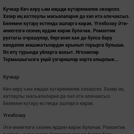
Кучкар Көч керү һәм иҗади күтәренкелек сизәрсез.
Хәзер иң катлаулы мәсьәләләрне дә хәл итә алачаксыз.
Белемне күтәрү өстендә эшләргә кирәк. Үгезбозау Әти-
әниегезгә сезнең ярдәм кирәк булачак. Романтик
рухтагы очрашулар, бергәләп кая да булса бару
көндәлек мәшәкатьләрдән арынып торырга булыша.
Ял итү турында уйларга вакыт. Игезәкләр
Тормышыгызга уңай үзгәрешләр кертә алырлык...
Кучкар
Көч керү һәм иҗади күтәренкелек сизәрсез. Хәзер иң
катлаулы мәсьәләләрне дә хәл итә алачаксыз.
Белемне күтәрү өстендә эшләргә кирәк.
Үгезбозау
Әти-әниегезгә сезнең ярдәм кирәк булачак. Романтик