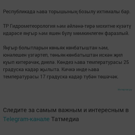
Республикада һава торышының бозылу ихтималы бар.
ТР Гидрометеорология һәм әйләнә-тирә мохитне күзәтү
идарәсе яңгыр һәм яшен булу мөмкинлеген фаразлый.
Яңгыр болытларын көньяк көнбатыштан һәм,
юнәлешен үзгәртеп, төньяк-көнбатыштан искән җил
куып китерәчәк, диелә. Көндез һава температурасы 25
градуска кадәр җылыта. Кичкә инде һава
температурасы 17 градуска кадәр түбән төшәчәк.
Интертат.ру
Следите за самым важным и интересным в
Telegram-канале
Татмедиа