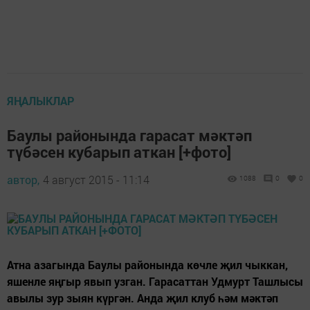
ЯҢАЛЫКЛАР
Баулы районында гарасат мәктәп
түбәсен кубарып аткан [+фото]
автор,
4 август 2015 - 11:14
1088
0
0
Атна азагында Баулы районында көчле җил чыккан,
яшенле яңгыр явып узган. Гарасаттан Удмурт Ташлысы
авылы зур зыян күргән. Анда җил клуб һәм мәктәп