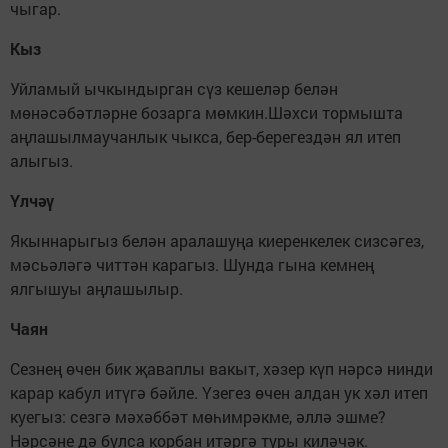
чыгар.
Кыз
Уйламый ычкындырган сүз кешеләр белән
мөнәсәбәтләрне бозарга мөмкин.Шәхси тормышта
аңлашылмаучанлык чыкса, бер-берегездән ял итеп
алыгыз.
Үлчәү
Якыннарыгыз белән аралашуңа киеренкелек сизсәгез,
мәсьәләгә читтән карагыз. Шунда гына кемнең
ялгышуы аңлашылыр.
Чаян
Сезнең өчен бик җаваплы вакыт, хәзер күп нәрсә нинди
карар кабул итүгә бәйле. Үзегез өчен алдан ук хәл итеп
куегыз: сезгә мәхәббәт мөһимрәкме, әллә эшме?
Нәрсәне дә булса корбан итәргә туры киләчәк.