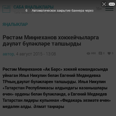
САБА ЯҢАЛЫКЛАРЫ
16+
5
Автоматическое закрытие баннера через
"Саба таңнары" газетасы - Саба районы
ЯҢАЛЫКЛАР
Рөстәм Миңнеханов хоккейчыларга
дәүләт бүләкләре тапшырды
автор,
4 август 2015 - 13:08
988
0
0
Рөстәм Миңнеханов «Ак Барс» хоккей командасында
уйнаган Илья Никулин белән Евгений Медведевка
ТРның дәүләт бүләкләрен тапшырды. Илья Никулин
«Татарстан Республикасы алдындагы казанышлары
өчен» ордены белән бүләкләнде, ә Евгений Медведев
Татарстан лидеры кулыннан «Фидакарь хезмәте өчен»
медален алды. Әлмәт таңнары