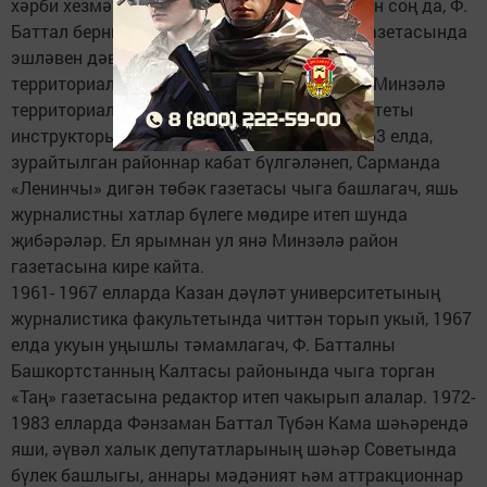
хәрби хезмәт мөддәтен тутырып кайтканнан соң да, Ф.
Баттал берникадәр вакыт Минзәлә район газетасында
эшләвен дәвам иттерә; берара, республика
территориаль зоналарга бүленгән елларда, Минзәлә
территориаль зонасында ВЛКСМ өлкә комитеты
инструкторы вазифаларын да башкара. 1963 елда,
зурайтылган районнар кабат бүлгәләнеп, Сарманда
«Ленинчы» дигән төбәк газетасы чыга башлагач, яшь
журналистны хатлар бүлеге мөдире итеп шунда
җибәрәләр. Ел ярымнан ул янә Минзәлә район
газетасына кире кайта.
1961- 1967 елларда Казан дәүләт университетының
журналистика факультетында читтән торып укый, 1967
елда укуын уңышлы тәмамлагач, Ф. Батталны
Башкортстанның Калтасы районында чыга торган
«Таң» газетасына редактор итеп чакырып алалар. 1972-
1983 елларда Фәнзаман Баттал Түбән Кама шәһәрендә
яши, әүвәл халык депутатларының шәһәр Советында
бүлек башлыгы, аннары мәдәният һәм аттракционнар