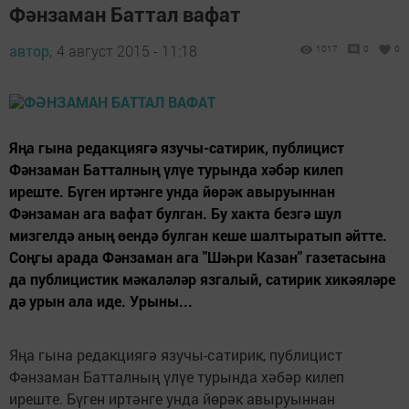
Фәнзаман Баттал вафат
автор,
4 август 2015 - 11:18
1017
0
0
Яңа гына редакциягә язучы-сатирик, публицист
Фәнзаман Батталның үлүе турында хәбәр килеп
иреште. Бүген иртәнге унда йөрәк авыруыннан
Фәнзаман ага вафат булган. Бу хакта безгә шул
мизгелдә аның өендә булган кеше шалтыратып әйтте.
Соңгы арада Фәнзаман ага "Шәһри Казан" газетасына
да публицистик мәкаләләр язгалый, сатирик хикәяләре
дә урын ала иде. Урыны...
Яңа гына редакциягә язучы-сатирик, публицист
Фәнзаман Батталның үлүе турында хәбәр килеп
иреште. Бүген иртәнге унда йөрәк авыруыннан