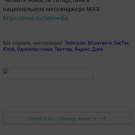
национальном мессенджере MАХ:
https://max.ru/tatmedia
Без социаль челтәрләрдә:
Телеграм
,
ВКонтакте
,
ТикТок
,
Ютуб
,
Одноклассники
,
Твиттер
,
Яндекс.Дзен
Перейти на страницу новости