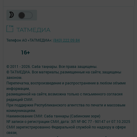
Телефон АО «ТАТМЕДИА»:
(843) 222 09 84
16+
© 2011 - 2026. Саба таңнары. Все права защищены.
© ТАТМЕДИА. Все материалы, размещенные на сайте, защищены
законом.
Перепечатка, воспроизведение и распространение в любом объеме
информации,
размещенной на сайте, возможна только с письменного согласия
редакций СМИ.
При поддержке Республиканского агентства по печати и массовым
коммуникациям.
Наименование СМИ: Саба таннары (Сабинские зори)
№ записи о регистрации СМИ, дата: ЭЛ № ФС 77 - 90147 от 07.10.2025
СМИ зарегистрированно Федеральной службой по надзору в сфере
связи,