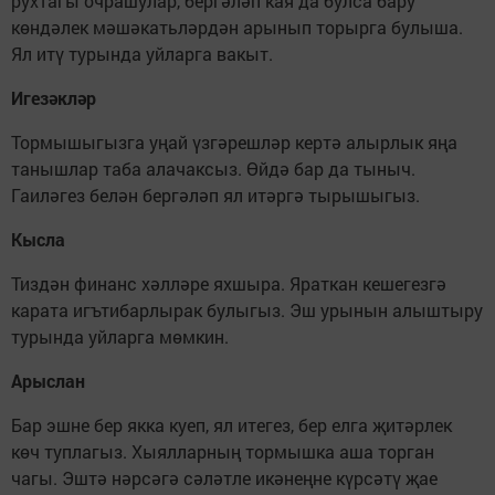
рухтагы очрашулар, бергәләп кая да булса бару
көндәлек мәшәкатьләрдән арынып торырга булыша.
Ял итү турында уйларга вакыт.
Игезәкләр
Тормышыгызга уңай үзгәрешләр кертә алырлык яңа
танышлар таба алачаксыз. Өйдә бар да тыныч.
Гаиләгез белән бергәләп ял итәргә тырышыгыз.
Кысла
Тиздән финанс хәлләре яхшыра. Яраткан кешегезгә
карата игътибарлырак булыгыз. Эш урынын алыштыру
турында уйларга мөмкин.
Арыслан
Бар эшне бер якка куеп, ял итегез, бер елга җитәрлек
көч туплагыз. Хыялларның тормышка аша торган
чагы. Эштә нәрсәгә сәләтле икәнеңне күрсәтү җае