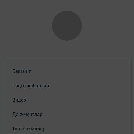
Баш бит
Соңгы хәбәрләр
Видео
Документлар
Төрле темалар