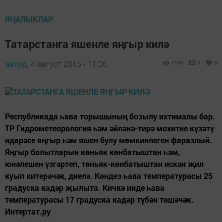
ЯҢАЛЫКЛАР
Татарстанга яшенле яңгыр килә
автор,
4 август 2015 - 11:06
1106
0
0
Республикада һава торышының бозылу ихтималы бар.
ТР Гидрометеорология һәм әйләнә-тирә мохитне күзәтү
идарәсе яңгыр һәм яшен булу мөмкинлеген фаразлый.
Яңгыр болытларын көньяк көнбатыштан һәм,
юнәлешен үзгәртеп, төньяк-көнбатыштан искән җил
куып китерәчәк, диелә. Көндез һава температурасы 25
градуска кадәр җылыта. Кичкә инде һава
температурасы 17 градуска кадәр түбән төшәчәк.
Интертат.ру