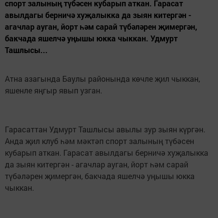
спорт залының түбәсен кубарып аткан. Гарасат
авылдагы берничә хуҗалыкка да зыян китергән -
агачлар ауган, йорт һәм сарай түбәләрен җимергән,
бакчада яшелчә уңышы юкка чыккан. Удмурт
Ташлысы...
Атна азагында Баулы районында көчле җил чыккан,
яшенле яңгыр явып узган.
Гарасаттан Удмурт Ташлысы авылы зур зыян күргән.
Анда җил клуб һәм мәктәп спорт залының түбәсен
кубарып аткан. Гарасат авылдагы берничә хуҗалыкка
да зыян китергән - агачлар ауган, йорт һәм сарай
түбәләрен җимергән, бакчада яшелчә уңышы юкка
чыккан.