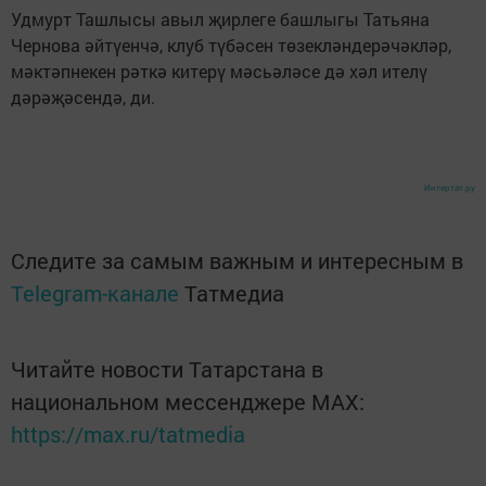
Удмурт Ташлысы авыл җирлеге башлыгы Татьяна
Чернова әйтүенчә, клуб түбәсен төзекләндерәчәкләр,
мәктәпнекен рәткә китерү мәсьәләсе дә хәл ителү
дәрәҗәсендә, ди.
Интертат.ру
Следите за самым важным и интересным в
Telegram-канале
Татмедиа
Читайте новости Татарстана в
национальном мессенджере MАХ:
https://max.ru/tatmedia