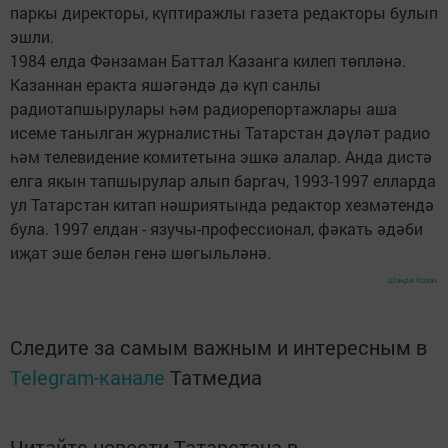
паркы директоры, күптиражлы газета редакторы булып
эшли.
1984 елда Фәнзаман Баттал Казанга килеп төпләнә.
Казаннан еракта яшәгәндә дә күп санлы
радиотапшырулары һәм радиорепортажлары аша
исеме танылган журналистны Татарстан дәүләт радио
һәм телевидение комитетына эшкә алалар. Анда дистә
елга якын тапшырулар алып баргач, 1993-1997 елларда
ул Татарстан китап нәшриятында редактор хезмәтендә
була. 1997 елдан - язучы-профессионал, фәкать әдәби
иҗат эше белән генә шөгыльләнә.
Шәһри Казан
Следите за самым важным и интересным в
Telegram-канале
Татмедиа
Читайте новости Татарстана в