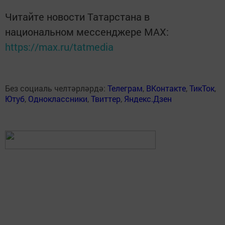
Читайте новости Татарстана в
национальном мессенджере MАХ:
https://max.ru/tatmedia
Без социаль челтәрләрдә:
Телеграм
,
ВКонтакте
,
ТикТок
,
Ютуб
,
Одноклассники
,
Твиттер
,
Яндекс.Дзен