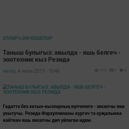
ЕЛЛАР ҺӘМ КЕШЕЛӘР
Таныш булыгыз: авылда - яшь белгеч -
зоотехник кыз Резидә
автор,
4 июль 2013 - 10:46
1714
0
0
Гадәттә без хатын-кызларның күпчелеге - хисапчы яки
укытучы. Резидә Фәрхуллинаны күргәч тә хуҗалыкка
кайткан яшь хисапчы дип уйлаган идем.