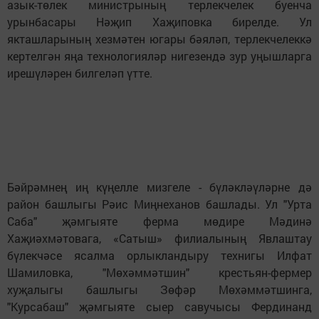
азык-төлек министрының терлекчелек буенча
урынбасары Нәҗип Хаҗиповка бирелде. Ул
якташларының хезмәтен югары бәяләп, терлекчелеккә
кертелгән яңа технологияләр нигезендә зур уңышларга
ирешүләрен билгеләп үтте.
Бәйрәмнең иң күңелле мизгеле - бүләкләүләрне дә
район башлыгы Рәис Миңнеханов башлады. Ул "Урта
Саба" җәмгыяте ферма мөдире Мәдинә
Хаҗиәхмәтовага, «Сатыш» филиалының Явлаштау
бүлекчәсе ясалма орлыкландыру технигы Илфат
Шамиловка, "Мөхәммәтшин" крестьян-фермер
хуҗалыгы башлыгы Зөфәр Мөхәммәтшинга,
"Курсабаш" җәмгыяте сыер савучысы Фердинанд