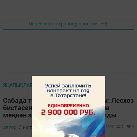
Перейти на страницу новости
ЯҢАЛЫКЛАР
Сабада терлекчеләр слеты узды: Лесхоз
бистәсенең Сабантуй мәйданына
меңнән артык терлекче җыйналды
автор,
3 июль 2013 - 09:57
1140
0
0