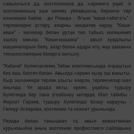
савымчыга да, зоотехниккка да, һәркемгә уңай. Ә
зоотехникның эше минем уйлавымча, берничә төр
юнәлешкә бәйле, - ди Резидә. - Ягъни "кеше-табигать" -
терлекләрне үстерү, аларны көндәлек карау. "Кеше-
кеше" - эшчеләр белән уртак тел табып, килешенеп
эшләү мөһим. "Кеше-машина" - авыл хуҗалыгы
машиналарын белү, алар белән идарә итү, яңа заманча
технологияләрне белергә омтылу.
"Кибәче" бүлекчәсенең Төбәк комплексында очраштык
без яшь белгеч белән. Авылда һәркөн кызу эш вакыты.
Кыр эшчәннәре терлек азыгы әзерли, терлекчеләр мал
янында. Ул арада якты, иркен, уңайлы тудыру
бүлегендә бер тана үгезбозау китерде. Мал табибы -
Фәрхәт Гәрәев, тудыру бүлегендә бозау караучы -
Гөлнур Әскәрова, зоотехник та хезмәт урынында.
Резидә белән танышкач та, авыл хезмәтеннән
курыкмыйча аның зоотехник профессиясе сайлавына