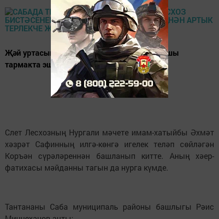
Җәй уртасында үткәрелә торган слетны шушы
тармакта эшләүчеләр көтеп алалар.
Слет Лесхозның Нургали мәчете имам-хатыйбы Әхмәт
хәзрәт Сафинның илгә-көнгә игелек теләп сөйләгән
Коръән сүрәләреннән башланып китте. Аның хәер-
фатихасы мәйданны тагын да нурга күмде.
Тантананы Саба муниципаль районы башлыгы Рәис
Миңнеханов ачты: