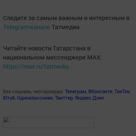
Следите за самым важным и интересным в
Telegram-канале
Татмедиа
Читайте новости Татарстана в
национальном мессенджере MАХ:
https://max.ru/tatmedia
Без социаль челтәрләрдә:
Телеграм
,
ВКонтакте
,
ТикТок
,
Ютуб
,
Одноклассники
,
Твиттер
,
Яндекс.Дзен