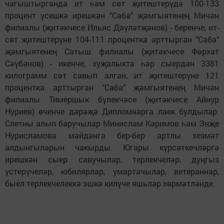
чагыштырганда ит һәм сөт җитештерүдә 100-133
процент үсешкә ирешкән "Саба" җәмгыятенең Мичән
филиалы (җитәкчесе Ильяс Дәүләтҗәнов) - беренче, ит-
сөт җитештерүне 104-111 процентка арттырган "Саба"
җәмгыятенең Сатыш филиалы (җитәкчесе Фәрхат
Сәүбәнов) - икенче, хуҗалыкта һәр сыердан 3381
килограмм сөт савып алган, ит җитештерүне 121
процентка арттырган "Саба" җәмгыятенең Мичән
филиалы Тимершык бүлекчәсе (җитәкчесе Айнур
Нуриев) өченче дәрәҗә Дипломнарга лаек булдылар.
Слетны алып баручылар Минислам Кәримов һәм Энҗе
Нурисламова мәйданга бер-бер артлы хезмәт
алдынгыларын чакырды. Югары күрсәткечләргә
ирешкән сыер савучылар, терлекчеләр, дуңгыз
үстерүчеләр, юбилярлар, умартачылар, ветераннар,
быел терлекчелеккә эшкә килүче яшьләр хөрмәтләнде.