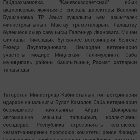
Габдрахмановка, "Каневскзооветснаб" ябык
акционерлык җәмгыяте генераль директоры Василий
Бушмановка ТР Авыл хуҗалыгы һәм азык-төлек
министрлыгының Мактау грамоталарын, Явлаштау
бүлекчәсе сыер савучысы Гөлфинур Ивановага, Мичән
филиалы Тимершык бүлекчәсе ветеринария белгече
Резеда Дәүләтҗановага, Шәмәрдән ветеринария
участогы мөдире Миңнегаян Галимуллинга Саба
муниципаль районы башлыгының Рәхмәт хатларын
тапшырды.
Татарстан Министрлар Кабинетының төп ветеринария
идарәсе начальнигы Булат Камалов Саба ветеринария
берләшмәсе начальнигы Айрат Шакировка
автомашина ачкычы тапшырып, коллективны
сөендерде. Республика агросәнәгать комплексы
хезмәтчәннәренең профсоюз комитеты рәисе Фәридә
Гарифуллина профсоюзларның республика комитеты