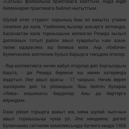
«Сатыш» филиалына практикага кайттым. Аңда иңде
белемнәрне практикага бәйләп ныгыттым.
Шулай итеп студент чорының биш ел вакыты үткәне
сизелми дә кала. Үзебезнең кызлар шәһәргә киткәңдә,
балачактан кала тормышына ияләнгән Резидә кызыл
дипломын тотып район авыл хуҗалыгы һәм азык-
төлек идарәсенә эш белешә килә. Аңа «Кибәче»
бүлекчәсенә зоотехник булып барырга тәкъдим итәләр.
- Яңа коллективта ничек кабул итәрләр дип борчылдым
башта, - ди Резеда беренче эш көнен хәтерендә
яңартып. Ике авыл арасы - 17 чакрым. Ничек йөреп
эшләрмен дип тә уйландым. Яшь белгеч буларак
«Нива» машинасы бирделәр. Аны да йөртергә
өйрәңдем.
Озак уйлап торырга вакыт юк, менә шулай чып-чын
авыл тормышыңа чума ул. Әле ниндиенә, диген!
Бүлекчәнең сөтчелек комплексыңда бүгенге көңдә 1456