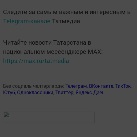
Следите за самым важным и интересным в
Telegram-канале
Татмедиа
Читайте новости Татарстана в
национальном мессенджере MАХ:
https://max.ru/tatmedia
Без социаль челтәрләрдә:
Телеграм
,
ВКонтакте
,
ТикТок
,
Ютуб
,
Одноклассники
,
Твиттер
,
Яндекс.Дзен