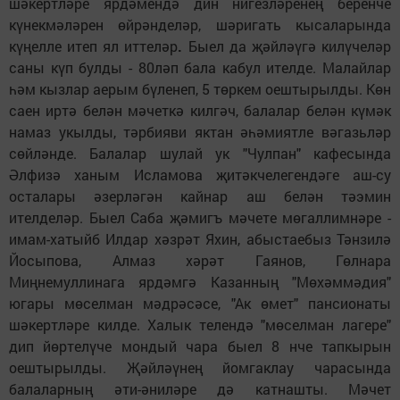
шәкертләре ярдәмендә дин нигезләренең беренче
күнекмәләрен өйрәнделәр, шәригать кысаларында
күңелле итеп ял иттеләр
.
Быел да җәйләүгә килүчеләр
саны күп булды - 80ләп бала кабул ителде. Малайлар
һәм кызлар аерым бүленеп, 5 төркем оештырылды. Көн
саен иртә белән мәчеткә килгәч, балалар белән күмәк
намаз укылды, тәрбияви яктан әһәмиятле вәгазьләр
сөйләнде. Балалар шулай ук "Чулпан" кафесында
Әлфизә ханым Исламова җитәкчелегендәге аш-су
осталары әзерләгән кайнар аш белән тәэмин
ителделәр. Быел Саба җәмигъ мәчете мөгаллимнәре -
имам-хатыйб Илдар хәзрәт Яхин, абыстаебыз Тәнзилә
Йосыпова, Алмаз хәрәт Гаянов, Гөлнара
Миңнемуллинага ярдәмгә Казанның "Мөхәммәдия"
югары мөселман мәдрәсәсе, "Ак өмет" пансионаты
шәкертләре килде. Халык телендә "мөселман лагере"
дип йөртелүче мондый чара быел 8 нче тапкырын
оештырылды. Җәйләүнең йомгаклау чарасында
балаларның әти-әниләре дә катнашты. Мәчет