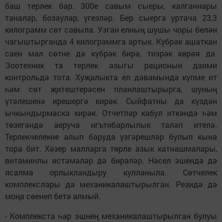
баш терлек бар. 300е савым сыеры, калганнары
таналар, бозаулар, үгезләр. Бер сыерга уртача 23,3
килограмм сөт савыла. Узган елның шушы чоры белән
чагыштырганда 4 килограммга артык. Күбрәк ашаткан
саен мал сөтне дә күбрәк бирә, тизрәк көрәя дә.
Зоотехник та терлек азыгы рационын даими
контрольдә тота. Хуҗалыкта ел дәвамында күпме ит
һәм сөт җитештерәсен планлаштырырга, шуның
үтәлешенә ирешергә кирәк. Сыйфатны да күздән
ычкындырмаска кирәк. Отчетлар кабул иткәндә һәм
төзегәндә аеруча игътибарлылык таләп ителә.
Терлекчелекне алып баруда үзгәрешләр булып кына
тора бит. Хәзер малларга төрле азык катнашмалары,
витаминлы өстәмәләр дә бирәләр. Нәсел эшендә дә
ясалма орлыкландыру кулланыла. Сөтчелек
комплекслары да механикалаштырылган. Резидә дә
моңа сөенеп бетә алмый.
- Комплекста һәр эшнең механикалаштырылган булуы