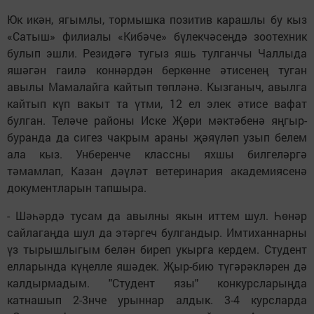
Юк икән, ягымлы, тормышка позитив карашлы бу кыз
«Сатыш» филиалы «Кибәче» бүлекчәсеңдә зоотехник
булып эшли. Резидәгә тугыз яшь тулганчы Чаллыда
яшәгән гаилә коннәрдән беркөнне әтисенең туган
авылы Мамалайга кайтып төпләнә. Кызганыч, авылга
кайтып күп вакыт та үтми, 12 ел элек әтисе вафат
булган. Теләче районы Иске Җөри мәктәбенә яңгыр-
буранда да сигез чакрым араны җәяүләп узып белем
ала кыз. Унберенче классны яхшы билгеләргә
тәмамлап, Казан дәүләт ветеринария академиясенә
документларын тапшыра.
- Шәһәрдә тусам да авылны якын иттем шул. Һөнәр
сайлагаңда шул да этәргеч булгандыр. Имтиханнарны
үз тырышлыгым белән биреп укырга кердем. Студент
елларында күңелле яшәдек. Җыр-бию түгәрәкләрен дә
калдырмадым. "Студент язы" конкурсларыңда
катнашып 2-3нче урыннар алдык. 3-4 курсларда