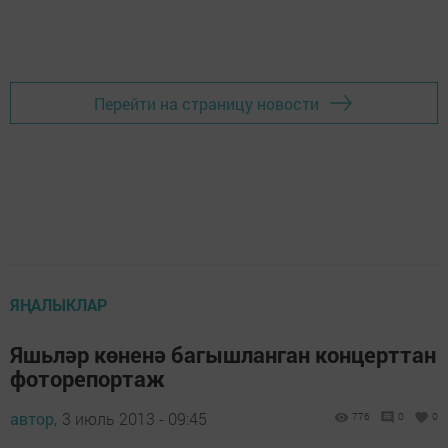
Перейти на страницу новости
ЯҢАЛЫКЛАР
Яшьләр көненә багышланган концерттан
фоторепортаж
автор,
3 июль 2013 - 09:45
776
0
0