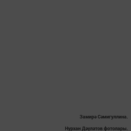
Замирә Сәмигуллина.
Нурхан Дәүләтов фотолары.