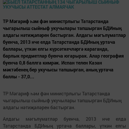
ТР Мәгариф һәм фән министрлыгы Татарстанда
чыгарылыш сыйныф укучылары тапшырган БДИның
алдагы нәтиҗәләрен бастырган. Алдагы мәгълүматлар
буенча, 2013 нче елда Татарстанда БДИның уртача
баллары, үткән елгы күрсәткечләргә караганда,
барлык предметлар буенча югарырак. Алар география
буенча 0,8 баллга кимрәк. Испан телен Казан
мәктәбенең бер укучысы тапшырган, аның уртача
баллы - 37,0...
ТР Мәгариф һәм фән министрлыгы Татарстанда
чыгарылыш сыйныф укучылары тапшырган БДИның
алдагы нәтиҗәләрен бастырган.
Алдагы мәгълүматлар буенча, 2013 нче елда
Татарстанда БДИның уртача баллары, үткән елгы