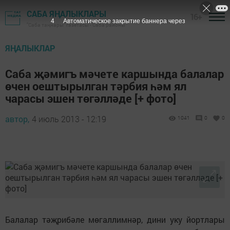
САБА ЯҢАЛЫКЛАРЫ
16+
3
Автоматическое закрытие баннера через
"Саба таңнары" газетасы - Саба районы
ЯҢАЛЫКЛАР
Саба җәмигъ мәчете каршында балалар
өчен оештырылган тәрбия һәм ял
чарасы эшен төгәлләде [+ фото]
автор,
4 июль 2013 - 12:19
1041
0
0
Балалар тәҗрибәле мөгаллимнәр, дини уку йортлары