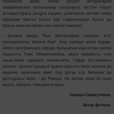
сокланган идем. Казан дәүләт ветеринария
академиясенә имтиханнар тапшырып, читтән торып
аспирантурага укырга керүен, үзлегеннән инглиз телен
өйрәнүен белгәч тагын бер гаҗәпләндем. Булса да
булыр икән өлгерлек һәм максатчанлык!
- Бүгенге көндә "Яшь белгечләрне тораклы итү"
программасы буенча йорт төзү эшләре алып барам.
Әлеге программага керүдә булышлык күрсәткән район
башлыгы Рәис Миңнехановка, авыл хужалыгы һәм
азык-төлек идарәсе начальнигы Гафур Хәсәншинга
рәхмәт. Дәүләт шундый ярдәм күрсәтә икән эшләве дә
күңелле, киләчәккә өмет бар дигән сүз, белемне дә
арттырасы килә, - ди Резидә. Ни дисең, инде бу кыю
кызга. Афәрин, генә диясе кала.
Замирә Сәмигуллина.
Автор фотосы.