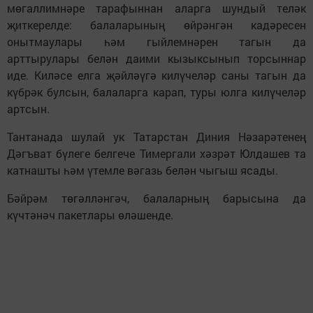
мөгаллимнәре тарафыннан аларга шундый теләк
җиткерелде: балаларының өйрәнгән кадәресен
онытмаулары һәм гыйлемнәрен тагын да
арттырулары белән даими кызыксынып торсыннар
иде. Киләсе елга җәйләүгә килүчеләр саны тагын да
күбрәк булсын, балаларга карап, туры юлга килүчеләр
артсын.
Тантанада шулай ук Татарстан Диния Нәзарәтенең
Дәгъват бүлеге белгече Тимергали хәзрәт Юлдашев та
катнашты һәм үтемле вәгазь белән чыгыш ясады.
Бәйрәм төгәлләнгәч, балаларның барысына да
күчтәнәч пакетлары өләшенде.