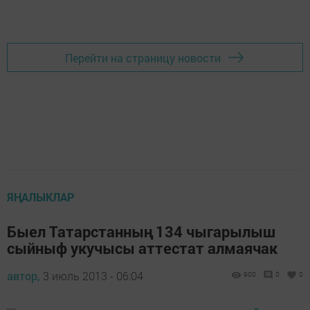
Перейти на страницу новости
ЯҢАЛЫКЛАР
Быел Татарстанның 134 чыгарылыш
сыйныф укучысы аттестат алмаячак
автор,
3 июль 2013 - 06:04
900
0
0