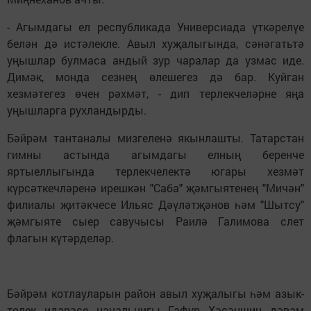
- Агымдагы ел республикада Универсиада үткәрелүе
белән дә истәлекле. Авыл хуҗалыгында, сәнәгатьтә
уңышлар булмаса андый зур чаралар да узмас иде.
Димәк, монда сезнең өлешегез дә бар. Куйган
хезмәтегез өчен рәхмәт, - дип терлекчеләрне яңа
уңышларга рухландырды.
Бәйрәм тантаналы мизгеленә якынлашты. Татарстан
гимны астында агымдагы елның беренче
яртыеллыгында терлекчелектә югары хезмәт
күрсәткечләренә ирешкән "Саба" җәмгыятенең "Мичән"
филиалы җитәкчесе Ильяс Дәүләтҗәнов һәм "Шытсу"
җәмгыяте сыер савучысы Раилә Галимова слет
флагын күтәрделәр.
Бәйрәм котлауларын район авыл хуҗалыгы һәм азык-
төлек идарәсе начальнигы Гафур Хәсәншин дәвам