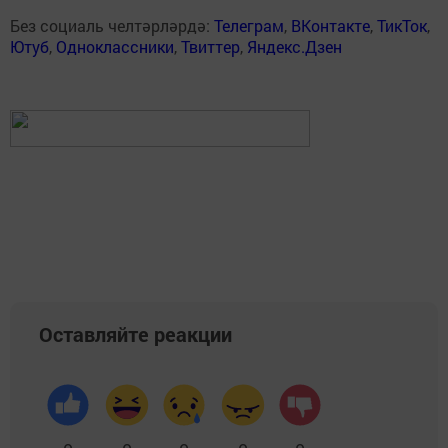
Без социаль челтәрләрдә:
Телеграм
,
ВКонтакте
,
ТикТок
,
Ютуб
,
Одноклассники
,
Твиттер
,
Яндекс.Дзен
Оставляйте реакции