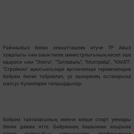
Районыбыз белән хезмәттәшлек итүче ТР Авыл
хуҗалыгы һәм азык-төлек министрлыгының нәсел эше
идарәсе һәм "Элита", "Татлаваль", "Молтрейд", "КАМП",
"Стройком" җәмгыятьләре җитәкчеләре терлекчеләрне
бәйрәм белән тәбрикләп, үз эшләренең осталарына
махсус бүләкләрен тапшырдылар.
Бәйрәм тантанасының икенче өлеше спорт уеннары
белән дәвам итте. Бәйрәмнең башыннан ахырына
кадәр районыбыз үзешчәннәре, профессионал