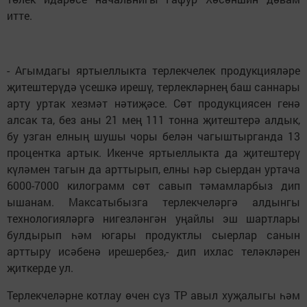
итте.
- Агымдагы яртыеллыкта терлекчелек продукцияләре
җитештерүдә үсешкә ирешү, терлекләрнең баш саннары
арту уртак хезмәт нәтиҗәсе. Сөт продукциясен генә
алсак та, без аны 21 мең 111 тонна җитештерә алдык,
бу узган елның шушы чоры белән чагыштырганда 13
процентка артык. Икенче яртыеллыкта да җитештерү
күләмен тагын да арттырып, елны һәр сыердан уртача
6000-7000 килограмм сөт савып тәмамларбыз дип
ышанам. Максатыбызга терлекчеләргә алдынгы
технологияләргә нигезләнгән уңайлы эш шартлары
булдырып һәм югары продуктлы сыерлар санын
арттыру исәбенә ирешербез,- дип ихлас теләкләрен
җиткерде ул.
Терлекчеләрне котлау өчен сүз ТР авыл хуҗалыгы һәм