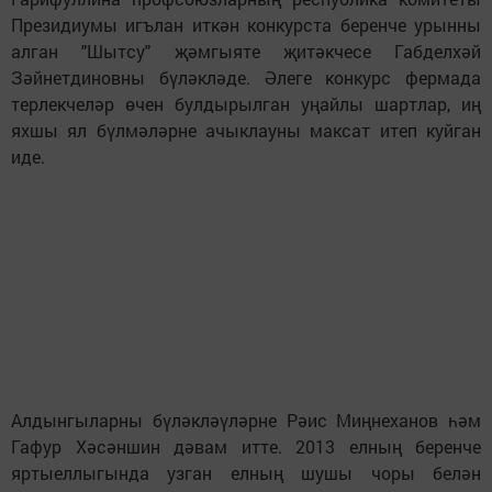
Президиумы игълан иткән конкурста беренче урынны
алган "Шытсу" җәмгыяте җитәкчесе Габделхәй
Зәйнетдиновны бүләкләде. Әлеге конкурс фермада
терлекчеләр өчен булдырылган уңайлы шартлар, иң
яхшы ял бүлмәләрне ачыклауны максат итеп куйган
иде.
Алдынгыларны бүләкләүләрне Рәис Миңнеханов һәм
Гафур Хәсәншин дәвам итте. 2013 елның беренче
яртыеллыгында узган елның шушы чоры белән