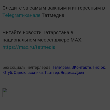
Следите за самым важным и интересным в
Telegram-канале
Татмедиа
Читайте новости Татарстана в
национальном мессенджере MАХ:
https://max.ru/tatmedia
Без социаль челтәрләрдә:
Телеграм
,
ВКонтакте
,
ТикТок
,
Ютуб
,
Одноклассники
,
Твиттер
,
Яндекс.Дзен