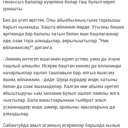
гөнаһсыз балалар күңеленә болар таш булып кереп
урнашты.
Без дә үсеп җиттек. Олы абыебызның гына тормышы
барып чыкмады. Башта өйләнми йөрде. Утызны бишкә
җиткәндә бер балалы хатын белән яши башлаганнар
иде, озак тора алмадылар, аерылыштылар. "Ник
өйләнмисең?", дигәнгә:
- Әнинең интегеп яшәгәнен күреп үстем, үзем дә эчүне
ташлый алмыйм. Исерек баштан минем дә әлләнинди
начарлыклар эшләп ташлавым бар, ялгыз яшәсәм
яшим, өйләнмим, - диде. Шуңа күрәдер инде, хатыны
белән дә озак яшәмәделәр. Калган ике абыем эретеп
ябыштыручы һәм механик булып эшләп лаеклы ялга
чыктылар. Бала вакытларыннан гыйбрәт алып
үскәннәрдер инде, шөкер, аракыны авызларына да
алмадылар.
Сабантуйда авыл агаеның исерекләр барында кызык