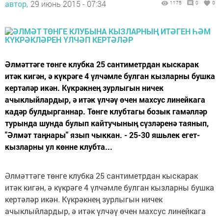
автор,
29 июнь 2015 - 07:34
1175
0
0
Әлмәттәге төнге клубка 25 сантиметрдан кыскарак
итәк кигән, ә күкрәге 4 үлчәмле булган кызларны бушка
кертәләр икән. Күкрәкнең зурлыгын ничек
ачыклыйлардыр, ә итәк үлчәү өчен махсус линейкага
кадәр булдырганнар. Төнге клубтагы бозык гамәлләр
турында шунда булып кайтучының сүзләренә таянып,
"Әлмәт таңнары" язып чыккан. - 25-30 яшьлек егет-
кызларны ул көнне клубта...
Әлмәттәге төнге клубка 25 сантиметрдан кыскарак
итәк кигән, ә күкрәге 4 үлчәмле булган кызларны бушка
кертәләр икән. Күкрәкнең зурлыгын ничек
ачыклыйлардыр, ә итәк үлчәү өчен махсус линейкага