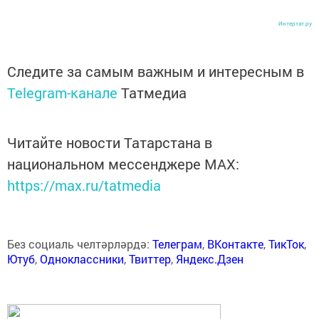
Интертат.ру
Следите за самым важным и интересным в
Telegram-канале
Татмедиа
Читайте новости Татарстана в
национальном мессенджере MАХ:
https://max.ru/tatmedia
Без социаль челтәрләрдә:
Телеграм
,
ВКонтакте
,
ТикТок
,
Ютуб
,
Одноклассники
,
Твиттер
,
Яндекс.Дзен