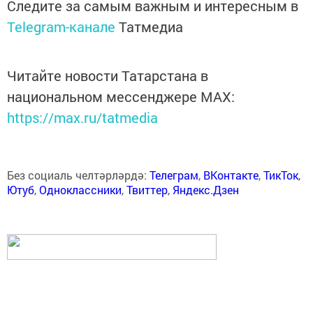
Следите за самым важным и интересным в
Telegram-канале
Татмедиа
Читайте новости Татарстана в
национальном мессенджере MАХ:
https://max.ru/tatmedia
Без социаль челтәрләрдә:
Телеграм
,
ВКонтакте
,
ТикТок
,
Ютуб
,
Одноклассники
,
Твиттер
,
Яндекс.Дзен