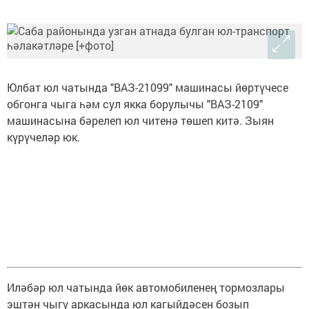
Юлбат юл чатында "ВАЗ-21099" машинасы йөртүчесе
обгонга чыга һәм сул якка борулычы "ВАЗ-2109"
машинасына бәрелеп юл читенә төшеп китә. Зыян
күрүчеләр юк.
Иләбәр юл чатында йөк автомобиленең тормозлары
эштән чыгу аркасында юл кагыйдәсен бозып