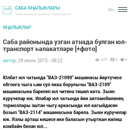
САБА ЯҢАЛЫКЛАРЫ
16+
"Саба таңнары" газетасы - Саба районы
ЯҢАЛЫКЛАР
Саба районында узган атнада булган юл-
транспорт һәлакәтләре [+фото]
автор,
29 июнь 2015 - 08:22
1217
0
0
Юлбат юл чатында "ВАЗ-21099" машинасы йөртүчесе
обгонга чыга һәм сул якка борулычы "ВАЗ-2109"
машинасына бәрелеп юл читенә төшеп китә. Зыян
күрүчеләр юк. Иләбәр юл чатында йөк автомобиленең
тормозлары эштән чыгу аркасында юл кагыйдәсен
бозып "ВАЗ-2114" машинасына бәрелә. Зыян күрүчеләр
юк. Язлы арташ кешесе ике баласын утырткан килеш
комбайн белән юл...