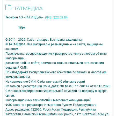
Телефон АО «ТАТМЕДИА»:
(843) 222 09 84
16+
© 2011 - 2026. Саба таңнары. Все права защищены.
© ТАТМЕДИА. Все материалы, размещенные на сайте, защищены
законом.
Перепечатка, воспроизведение и распространение в любом объеме
информации,
размещенной на сайте, возможна только с письменного согласия
редакций СМИ.
При поддержке Республиканского агентства по печати и массовым
коммуникациям.
Наименование СМИ: Саба таннары (Сабинские зори)
№ записи о регистрации СМИ, дата: ЭЛ № ФС 77 - 90147 от 07.10.2025
СМИ зарегистрированно Федеральной службой по надзору в сфере
связи,
информационных технологий и массовых коммуникаций
ФИО главного редактора: Исмагилов Рустем Габдерауфович
Адрес редакции: 422060, Российская Федерация, Республика
Татарстан, Сабинский муниципальный район, п.г.т. Богатые Сабы, ул.