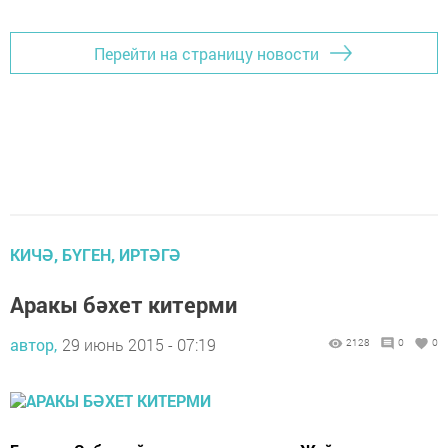
Перейти на страницу новости
КИЧӘ, БҮГЕН, ИРТӘГӘ
Аракы бәхет китерми
автор,
29 июнь 2015 - 07:19
2128
0
0