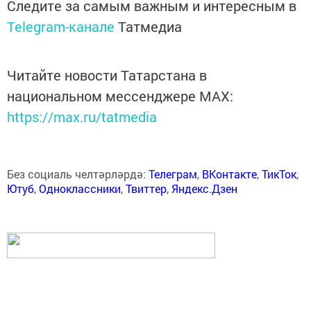
Следите за самым важным и интересным в
Telegram-канале
Татмедиа
Читайте новости Татарстана в
национальном мессенджере MАХ:
https://max.ru/tatmedia
Без социаль челтәрләрдә:
Телеграм
,
ВКонтакте
,
ТикТок
,
Ютуб
,
Одноклассники
,
Твиттер
,
Яндекс.Дзен