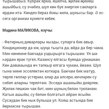
тырышабыз. Күб­рәк ярма, яшелчә, җиләк-җи­меш
ашыйбыз, су эчәбез, шул көн буе энергия сакларга
ярдәм итә. Көндез бераз йокы килә, шунысы бар. Ә эс­
сегә организм күнекте кебек.
Мәдинә МАЛИКОВА, язучы
:
- Фатирның диварлары кызды, суларга бик авыр.
Кондиционер да юк, шуңа тышта да, өйдә дә бер чама.
Мин көнемне бакчада уздырырга тырышам. Ул шә­
һәрдән ерак түгел, Казансу елгасы буенда урнашкан.
Көн дәвамында өч тапкыр елгага чумам, йөзәм. Шул
гына мине эсселектән коткара. Бакчам бик матур,
төрле гөлләр үстерәм, алар да әлсери, кичләрен су
сибеп аларны терелтәм. Эс­седә ашамыйм диярлек.
Җиләк пешкән чак бит, мин шуның белән тукланам.
Катык ашыйм, су белән болгатып әйрән ясыйм.
Сусаудан бик нык булыша ул. Кояш астында бик
йөрмәскә тырышам.