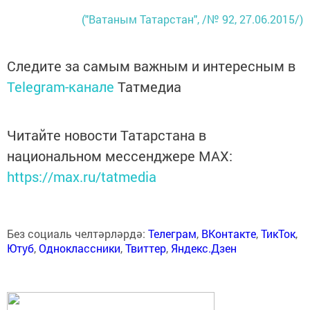
("Ватаным Татарстан", /№ 92, 27.06.2015/)
Следите за самым важным и интересным в
Telegram-канале
Татмедиа
Читайте новости Татарстана в
национальном мессенджере MАХ:
https://max.ru/tatmedia
Без социаль челтәрләрдә:
Телеграм
,
ВКонтакте
,
ТикТок
,
Ютуб
,
Одноклассники
,
Твиттер
,
Яндекс.Дзен