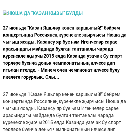
27 июньдә "Казан Яшьләр көнен каршылый!" бәйрәм
концертында Россиянең күренекле җырчысы Нюша да
чыгыш ясады. Казансу яр буе һәм Игенчеләр сарае
арасындагы мәйданда булган тантаналы чарада
күренекле җырчы2015 елда Казанда узачак Су спорт
төрләре буенча дөнья чемпионатының илчесе дип
игълан ителде. - Минем өчен чемпионат илчесе булу
икеләтә горурлык. Олы...
27 июньдә "Казан Яшьләр көнен каршылый!" бәйрәм
концертында Россиянең күренекле җырчысы Нюша да
чыгыш ясады. Казансу яр буе һәм Игенчеләр сарае
арасындагы мәйданда булган тантаналы чарада
күренекле җырчы2015 елда Казанда узачак Су спорт
төрләре буенча дөнья чемпионатының илчесе дип