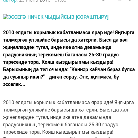
2010 елдагы корылык кабатланмаса ярар иде! Яңгырга
тилмергән ул җәйне барысы да хәтерли. Быел да хәл
җиңелләрдән түгел, инде ике атна дәвамында
градусникның терекөмеш баганасы 25-30 градус
тирәсендә тора. Кояш кыздырыпмы кыздыра!
Барысының да тел очында: "Көннәр кайчан бераз булса
да суыныр икән?" - дигән сорау. Әле, җитмәсә, бу
эсселек...
2010 елдагы корылык кабатланмаса ярар иде! Яңгырга
тилмергән ул җәйне барысы да хәтерли. Быел да хәл
җиңелләрдән түгел, инде ике атна дәвамында
градусникның терекөмеш баганасы 25-30 градус
тирәсендә тора. Кояш кыздырыпмы кыздыра!