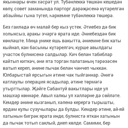
якыннары өчен хәсрәт ул. Түбәнлеккә төшкән кешедән
көлү, совет заманында парторг дәрәҗәсенә күтәрелгән
абзыйны гына түгел, һәркемне түбәнлеккә төшерә.
Без гаиләдә өч малай бер кыз үстек. Әтиебез дә бик
холыксыз, аракы эчәргә ярата иде. Әниебездән бик
көнләште. Миңа унике яшь вакытта, әниемне бик каты
кыйнап, кан басымы күтәрелгәч, күрше авылдагы
участок булнисенә салдылар. Кич белән табиблар
кайтып киткәч, әни ята торган палатаның тәрәзәсен
ватып кереп, әнине пычак белән чәнчеп чыккан.
Юлбарыстай ярсыгын әтине чак тыйганнар. Әнигә
катлаулы операция ясадылар, әтине төрмәгә
утырттылар. Җәйге Сабантуй вакытлары иде ул
мәшхәр көннәре. Авыл халкы ул хәлләрне дә сөйләте.
Кемдер әнине кызганып, хәленә керергә тырышты,
ярдәм кулы сузучылары да булды. Кемдер әтине, ай-яй
хатынын бигрәк ярата инде, булнистә яткан хатынын
да пычак тотып саклый, диеп көлде. Самими, бер