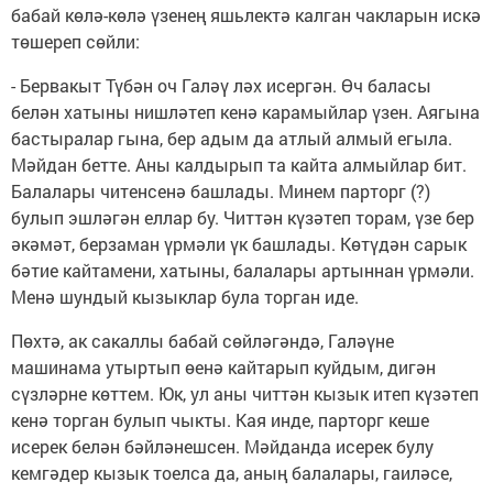
бабай көлә-көлә үзенең яшьлектә калган чакларын искә
төшереп сөйли:
- Бервакыт Түбән оч Галәү ләх исергән. Өч баласы
белән хатыны нишләтеп кенә карамыйлар үзен. Аягына
бастыралар гына, бер адым да атлый алмый егыла.
Мәйдан бетте. Аны калдырып та кайта алмыйлар бит.
Балалары читенсенә башлады. Минем парторг (?)
булып эшләгән еллар бу. Читтән күзәтеп торам, үзе бер
әкәмәт, берзаман үрмәли үк башлады. Көтүдән сарык
бәтие кайтамени, хатыны, балалары артыннан үрмәли.
Менә шундый кызыклар була торган иде.
Пөхтә, ак сакаллы бабай сөйләгәндә, Галәүне
машинама утыртып өенә кайтарып куйдым, дигән
сүзләрне көттем. Юк, ул аны читтән кызык итеп күзәтеп
кенә торган булып чыкты. Кая инде, парторг кеше
исерек белән бәйләнешсен. Мәйданда исерек булу
кемгәдер кызык тоелса да, аның балалары, гаиләсе,