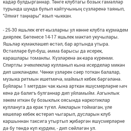
кадәр булдырганнар. Төнге клубтагы бозык гамәлләр
турында шунда булып кайтучының сүзләренә таянып,
"Әлмәт таңнары" язып чыккан.
- 25-30 яшьлек егет-кызларны ул көнне клубта күрмәдем
диярлек. Бөтенесе 14-17 яшьлек мәктәп укучылары.
Яшьләр күмәкләшеп өстәл, бар артында утыра.
Өстәлләре буп-буш, әмма барысы да исерек,
карашлары томанлы. Күзләренә ак-кара күренми.
Спиртлы эчемлекләр кулланып кына исерделәр микән
дип шикләндем. Чөнки үзләрен сәер тоткан балалар,
музыка ритмын ишетмичә, маймыл кебек бәргәләнә.
Буйлары 1 метрдан чак кына арткан яшүсмерләрне һич
кенә дә балигъ булганнар дип уйламыйм. Азгынлык
хөкем иткән бу бозыклык оясында наркотиклар
куллануга да ерак түгел. Аякларын тоймаган, үле
кешеләр кебек өстерәп чыгарып, дусларын клуб
каршыннан таксига утыртып җибәргән яшүсмерләрне
дә бу төндә күп күрдем, - дип сөйләгән ул.