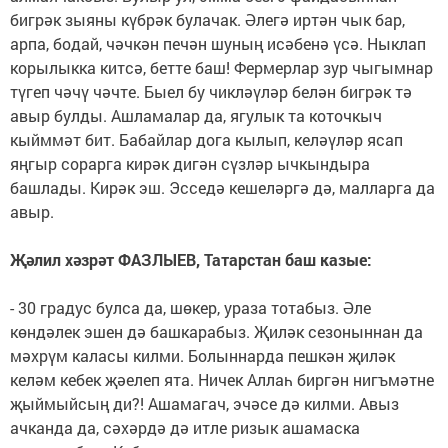
бигрәк зыяны күбрәк булачак. Әлегә иртән чык бар,
арпа, бодай, чәчкән печән шуның исәбенә үсә. Ныклап
корылыкка кит­сә, бетте баш! Фермерлар зур чыгымнар
түгеп чәчү чәчте. Быел бу чикләүләр белән бигрәк тә
авыр булды. Ашламалар да, ягулык та коточкыч
кыйммәт бит. Бабайлар дога кылып, келәүләр ясап
яңгыр сорарга кирәк дигән сүзләр ычкындыра
башлады. Кирәк эш. Эсседә кеше­ләргә дә, малларга да
авыр.
Җәлил хәзрәт ФАЗЛЫЕВ, Татарстан баш казые:
- 30 градус булса да, шөкер, ураза тотабыз. Әле
көндәлек эшен дә башкарабыз. Җиләк сезоныннан да
мәхрүм каласы килми. Болыннарда пешкән җиләк
келәм кебек җәелеп ята. Ничек Аллаһ биргән нигъмәтне
җыймыйсың ди?! Ашамагач, эчәсе дә килми. Авыз
ачканда да, сәхәрдә дә итле ризык ашамаска