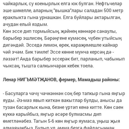
чайкарлык, су коенырлык елга юк булган. Нефть­челәр
эше шикелле, алар­ның "вышка"лары саладан 500 метр
ераклыкта гына урнашкан. Елга буйлары актарылган,
ачудан елый яздым.
Көн эссе дип тормыйсың, җәйнең көннәре санаулы,
барыбер эшлисең. Бәрәң­ге­не күмәсең, чүбен утыйсың
ди­гәндәй. Эсседә лимон, өрек, караҗимешле кайнар
чәй эчәм. Бик тәмле! Эссе көнне мунча керсәң дә -
ләззәт! Анда барыбер эс­серәк бит, парланып, чабынып
чыксаң, тышта салкынчарак кебек тоела.
Ленар НИГЪМӘТҖАНОВ, фермер, Мамадыш районы:
- Басуларга чәчү чәчкән­нән соң бер тапкыр гына яңгыр
яуды. Әз-мәз явып киткән вакытлар булды, анысы да
тузан басарлык кына, безне үртәп кенә китте. Көн саен
күккә карыйбыз, яңгыр әсәре булмасмы дип
өметләнәбез. Тагын 5-6 көн яңгыр яумаса, уңыш җыя
алмаячакбыз. Булыр ул, әмма безгә файдасыннан