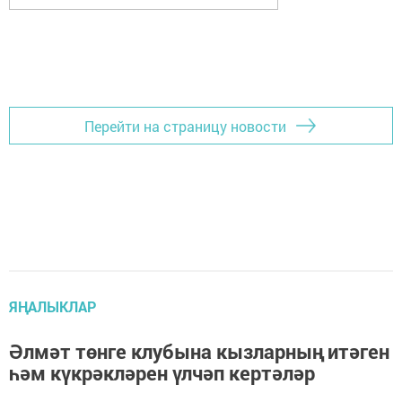
Перейти на страницу новости
ЯҢАЛЫКЛАР
Әлмәт төнге клубына кызларның итәген
һәм күкрәкләрен үлчәп кертәләр