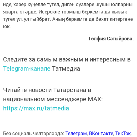
иде, хәзер күңелле түгел, дигән сүзләре шушы юлларны
язарга этәрде. Исерекле тормыш беркемгә дә кызык
түгел ул, ул гыйбрәт. Аның беркемгә дә бәхет китергәне
юк.
Гөлфия Сәгыйрова.
Следите за самым важным и интересным в
Telegram-канале
Татмедиа
Читайте новости Татарстана в
национальном мессенджере MАХ:
https://max.ru/tatmedia
Без социаль челтәрләрдә:
Телеграм
,
ВКонтакте
,
ТикТок
,