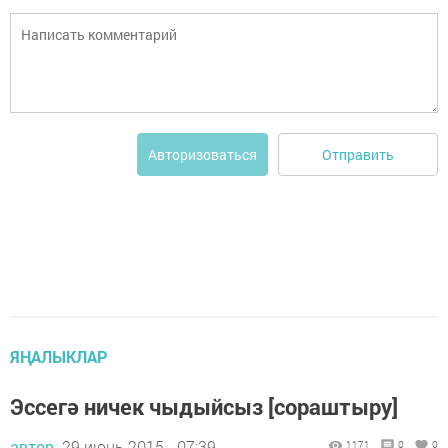
Отправить
Авторизоваться
ЯҢАЛЫКЛАР
Эссегә ничек чыдыйсыз [сораштыру]
автор,
29 июнь 2015 - 07:39
1171
0
0