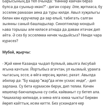
Барысының да тел очында: "Көннәр кайчан бераз
булса да суыныр икән?" - дигән сорау. Әле, җитмәсә, бу
эсселек рамазан аена да туры килде. Авыл хуҗалыгы
белән көн күрүчеләр дә зар елый, табигать салган
зыянны саный башладылар. Синоптиклар мондый
һава торышы әле киләсе атнада да дәвам итәчәк дип
әйтә. Ә сез бу эсселеккә ничек чыдыйсыз? Нинди чара
күрәсез?
Мубай, җырчы:
- Җәй көне Казанда чыдап булмый, авылга Аксубай
ягына качтым. Йортыбыз агачтан, ул кызмый, урам­га
чыгасың, эссе, ә өй­гә керсәң, җиләс, рәхәт. Авыл­да
әбиләр дә: "Бу ка­дәр "жар"да иген үсмәс инде", - дип
зарлана. Су бетә күрмәсен берүк, дип телим. Кичен
кешеләр бакчаларына су сибә, кайвакыт су бетеп ала.
Чишмәләр кипмәде, ә менә елга юкка чыкты! Беркөн
йөреп кайттык, исем китте. Без үскәндәге кер