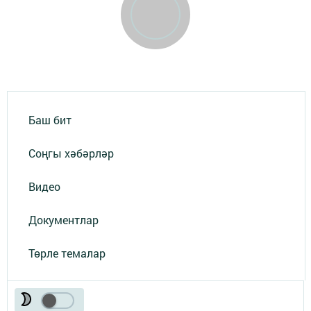
Баш бит
Соңгы хәбәрләр
Видео
Документлар
Төрле темалар