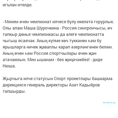
игълан ителде.
- Минем өчен чемпионат илчесе булу икеләтә горурлык.
Олы апам Маша Шурочкина - Россия синхрончысы, өч
тапкыр дөнья чемпионкасы да әлеге чемпионатта
чыгыш ясаячак. Аның күпме көч түккәнен һәм бу
ярышларга ничек җаваплы карап әзерләнгәнен беләм.
Аның өчен һәм Россия спортчылары өчен җан
атачакмын. Мин ышанам - без җиңәчәкбез! - диде
Нюша.
Җырчыга илче статусын Спорт проектлары башкарма
дирекциясе генераль директоры Азат Кадыйров
тапшырды.
Интертат.ру