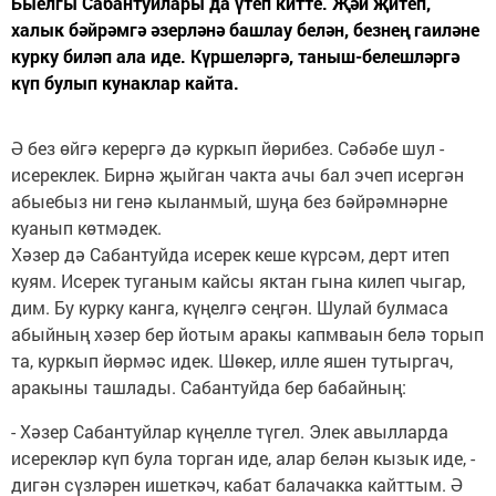
Быелгы Сабантуйлары да үтеп китте. Җәй җитеп,
халык бәйрәмгә әзерләнә башлау белән, безнең гаиләне
курку биләп ала иде. Күршеләргә, таныш-белешләргә
күп булып кунаклар кайта.
Ә без өйгә керергә дә куркып йөрибез. Сәбәбе шул -
исереклек. Бирнә җыйган чакта ачы бал эчеп исергән
абыебыз ни генә кыланмый, шуңа без бәйрәмнәрне
куанып көтмәдек.
Хәзер дә Сабантуйда исерек кеше күрсәм, дерт итеп
куям. Исерек туганым кайсы яктан гына килеп чыгар,
дим. Бу курку канга, күңелгә сеңгән. Шулай булмаса
абыйның хәзер бер йотым аракы капмваын белә торып
та, куркып йөрмәс идек. Шөкер, илле яшен тутыргач,
аракыны ташлады. Сабантуйда бер бабайның:
- Хәзер Сабантуйлар күңелле түгел. Элек авылларда
исерекләр күп була торган иде, алар белән кызык иде, -
дигән сүзләрен ишеткәч, кабат балачакка кайттым. Ә