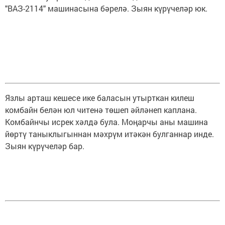
"ВАЗ-2114" машинасына бәрелә. Зыян күрүчеләр юк.
Язлы арташ кешесе ике баласын утырткан килеш
комбайн белән юл читенә төшеп әйләнеп каплана.
Комбайнчы исрек хәлдә була. Моңарчы аны машина
йөртү таныклыгыннан мәхрүм итәкән булганнар инде.
Зыян күрүчеләр бар.