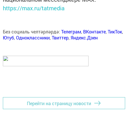
https://max.ru/tatmedia
Без социаль челтәрләрдә:
Телеграм
,
ВКонтакте
,
ТикТок
,
Ютуб
,
Одноклассники
,
Твиттер
,
Яндекс.Дзен
Перейти на страницу новости