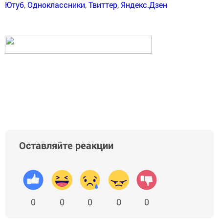
Ютуб
,
Одноклассники
,
Твиттер
,
Яндекс.Дзен
Оставляйте реакции
0
0
0
0
0