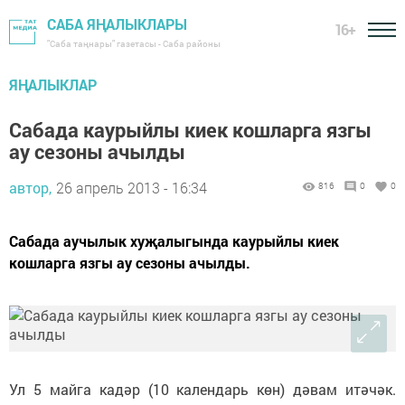
САБА ЯҢАЛЫКЛАРЫ
16+
"Саба таңнары" газетасы - Саба районы
ЯҢАЛЫКЛАР
Сабада каурыйлы киек кошларга язгы
ау сезоны ачылды
автор,
26 апрель 2013 - 16:34
816
0
0
Сабада аучылык хуҗалыгында каурыйлы киек
кошларга язгы ау сезоны ачылды.
Ул 5 майга кадәр (10 календарь көн) дәвам итәчәк.