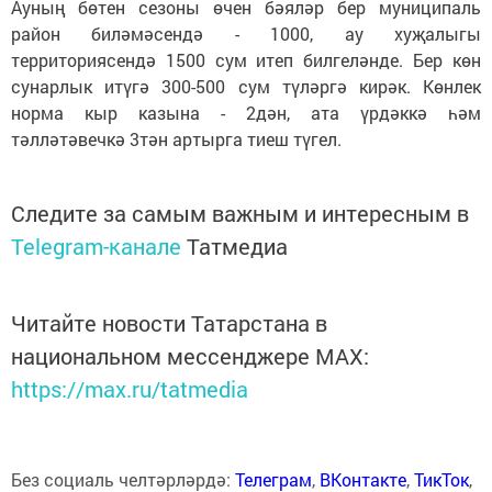
Ауның бөтен сезоны өчен бәяләр бер муниципаль
район биләмәсендә - 1000, ау хуҗалыгы
территориясендә 1500 сум итеп билгеләнде. Бер көн
сунарлык итүгә 300-500 сум түләргә кирәк. Көнлек
норма кыр казына - 2дән, ата үрдәккә һәм
тәлләтәвечкә 3тән артырга тиеш түгел.
Следите за самым важным и интересным в
Telegram-канале
Татмедиа
Читайте новости Татарстана в
национальном мессенджере MАХ:
https://max.ru/tatmedia
Без социаль челтәрләрдә:
Телеграм
,
ВКонтакте
,
ТикТок
,