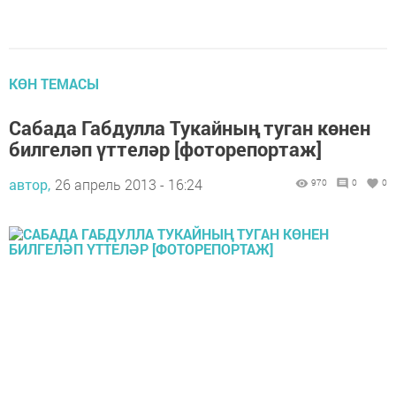
КӨН ТЕМАСЫ
Сабада Габдулла Тукайның туган көнен
билгеләп үттеләр [фоторепортаж]
автор,
26 апрель 2013 - 16:24
970
0
0