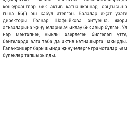
конкурсантлар бик актив катнашканнар, соңгысына
гына 56(!) эш кабул ителгән. Балалар иҗат үзәге
директоры Гөлнар Шәфыйкова әйтүенчә, жюри
әгъзаларына җиңүчеләрне ачыклау бик авыр булган. Ул
һәр мәктәпнең ныклы әзерлеген билгеләп үтте,
бәйгеләрдә алга таба да актив катнашырга чакырды.
Гала-концерт барышында җиңүчеләргә грамоталар һәм
бүләкләр тапшырылды.