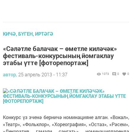
КИЧӘ, БҮГЕН, ИРТӘГӘ
«Сәләтле балачак – өметле киләчәк»
фестиваль-конкурсының йомгаклау
этабы үтте [фоторепортаж]
автор,
25 апрель 2013 - 11:37
1073
0
0
Конкурс үз эченә берничә номинацияне алган. «Вокал»,
«Театр», «Фольклор», «Хореография», «Остаз», «Рәсем»,
«Декоратив гамәли сәнгать» номинацияләрендә