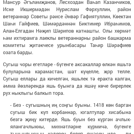
Мансур Әгъләмҗанов, Лесхоздан Ваһап Казанчиков,
Иске Икшермәдән Нурислам Фәрхуллин, район
ветераннар Советы рәисе Әнвәр Гафиятуллин, Көектән
Шаһи Гайфиев, Шәмәрдәннән Биктимер Ибраһимов,
Алан-Елгадан Нәҗип Шәрипов катнашты. Олы хөрмәт
һәм ихтирамга лаеклы ветераннарны район башкарма
комитеты җитәкчесе урынбасары Таһир Шәрәфиев
озата барды.
Сугыш чоры егетләре - бүгенге аксакаллар өлкән яшьтә
булуларына карамастан, шат күңелле, җор телле.
Сугыш еллары да кичелгән, яшьлек тә еракта калган,
әмма йөзләрендә яшь буынга да яшәү көче бирерлек
рух ныклыгы балкып тора.
- Без - сугышның иң соңгы буыны. 1418 көн барган
сугыш бик күп корбаннар, югалтулар хисабына
безгә җиңү китерде. Яшь буын без күргән ачлык-
ялангачлыкны, михнәтләрне күрмичә, бүгенге
тынычлыкның кадерен белеп яшәсен иде, - ди