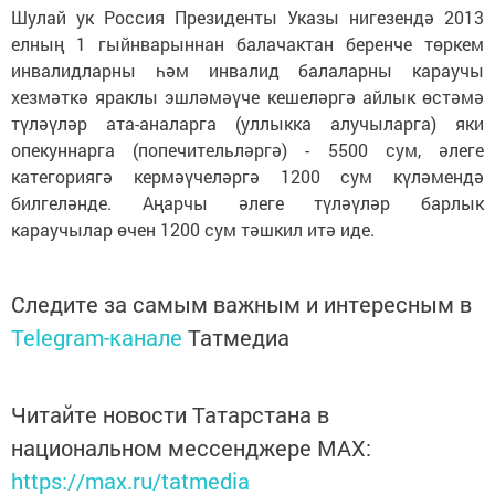
Шулай ук Россия Президенты Указы нигезендә 2013
елның 1 гыйнварыннан балачактан беренче төркем
инвалидларны һәм инвалид балаларны караучы
хезмәткә яраклы эшләмәүче кешеләргә айлык өстәмә
түләүләр ата-аналарга (уллыкка алучыларга) яки
опекуннарга (попечительләргә) - 5500 сум, әлеге
категориягә кермәүчеләргә 1200 сум күләмендә
билгеләнде. Аңарчы әлеге түләүләр барлык
караучылар өчен 1200 сум тәшкил итә иде.
Следите за самым важным и интересным в
Telegram-канале
Татмедиа
Читайте новости Татарстана в
национальном мессенджере MАХ:
https://max.ru/tatmedia