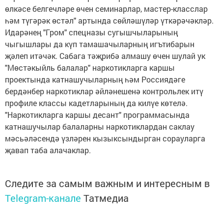
өлкәсе белгечләре өчен семинарлар, мастер-класслар
һәм түгәрәк өстәл" артында сөйләшүләр үткәрәчәкләр.
Идарәнең "Гром" спецназы сугышчыларының
чыгышлары да күп тамашачыларның игътибарын
җәлеп итәчәк. Сабага тәҗрибә алмашу өчен шулай ук
"Мөстәкыйль балалар" наркотикларга каршы
проектында катнашучыларның һәм Россиядәге
бердәнбер наркотиклар әйләнешенә контрольлек итү
профиле классы кадетларының да килүе көтелә.
"Наркотикларга каршы десант" программасында
катнашучылар балаларны наркотиклардан саклау
мәсьәләсендә үзләрен кызыксындырган сорауларга
җавап таба алачаклар.
Следите за самым важным и интересным в
Telegram-канале
Татмедиа