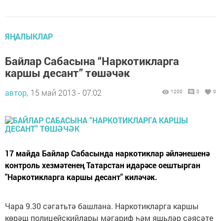
ЯҢАЛЫКЛАР
Байлар Сабасына “Наркотикларга
каршы десант” төшәчәк
автор,
15 май 2013 - 07:02
1200
0
0
17 майда Байлар Сабасында наркотиклар әйләнешенә
контроль хезмәтенең Татарстан идарәсе оештырган
"Наркотикларга каршы десант" киләчәк.
Чара 9.30 сәгатьтә башлана. Наркотикларга каршы
көрәш полицейскийлары мәгариф һәм яшьләр сәясәте