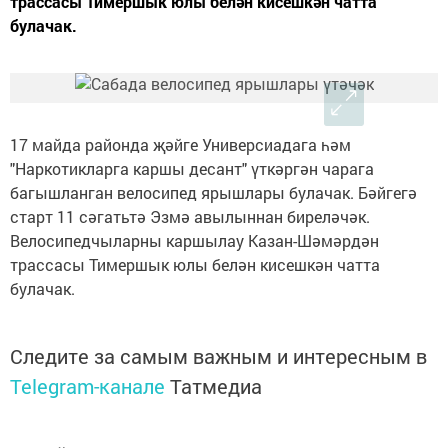
трассасы Тимершык юлы белән кисешкән чатта
булачак.
17 майда районда җәйге Универсиадага һәм
"Наркотикларга каршы десант" үткәргән чарага
багышланган велосипед ярышлары булачак. Бәйгегә
старт 11 сәгатьтә Эзмә авылыннан биреләчәк.
Велосипедчыларны каршылау Казан-Шәмәрдән
трассасы Тимершык юлы белән кисешкән чатта
булачак.
Следите за самым важным и интересным в
Telegram-канале
Татмедиа