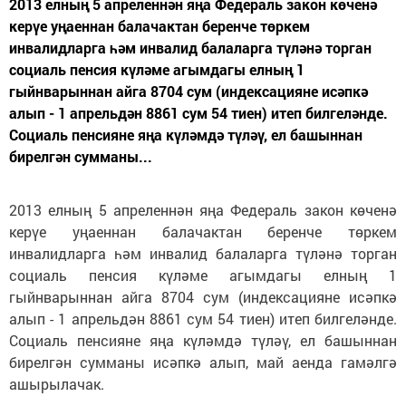
2013 елның 5 апреленнән яңа Федераль закон кө­ченә
керүе уңаеннан балачактан беренче төркем
инвалидларга һәм инвалид балаларга түләнә торган
социаль пенсия күләме агымдагы елның 1
гыйнварыннан айга 8704 сум (индексацияне исәпкә
алып - 1 апрельдән 8861 сум 54 тиен) итеп билгеләнде.
Социаль пенсияне яңа күләмдә түләү, ел башыннан
бирелгән сумманы...
2013 елның 5 апреленнән яңа Федераль закон кө­ченә
керүе уңаеннан балачактан беренче төркем
инвалидларга һәм инвалид балаларга түләнә торган
социаль пенсия күләме агымдагы елның 1
гыйнварыннан айга 8704 сум (индексацияне исәпкә
алып - 1 апрельдән 8861 сум 54 тиен) итеп билгеләнде.
Социаль пенсияне яңа күләмдә түләү, ел башыннан
бирелгән сумманы исәпкә алып, май аенда гамәлгә
ашырылачак.