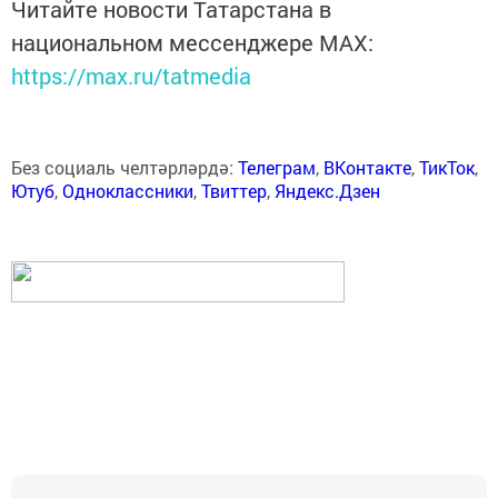
Читайте новости Татарстана в
национальном мессенджере MАХ:
https://max.ru/tatmedia
Без социаль челтәрләрдә:
Телеграм
,
ВКонтакте
,
ТикТок
,
Ютуб
,
Одноклассники
,
Твиттер
,
Яндекс.Дзен