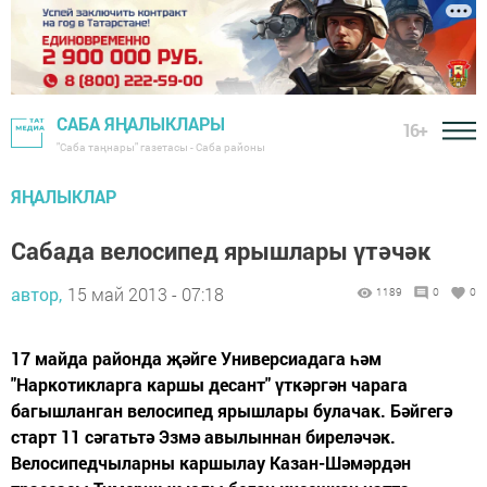
САБА ЯҢАЛЫКЛАРЫ
16+
"Саба таңнары" газетасы - Саба районы
ЯҢАЛЫКЛАР
Сабада велосипед ярышлары үтәчәк
автор,
15 май 2013 - 07:18
1189
0
0
17 майда районда җәйге Универсиадага һәм
"Наркотикларга каршы десант" үткәргән чарага
багышланган велосипед ярышлары булачак. Бәйгегә
старт 11 сәгатьтә Эзмә авылыннан биреләчәк.
Велосипедчыларны каршылау Казан-Шәмәрдән