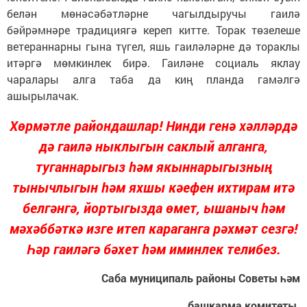
белән мөнәсәбәтләрне чагылдыручы гаилә
бәйрәмнәре традициягә кереп китте. Торак төзелеше
ветераннарны гына түгел, яшь гаиләләрне дә тораклы
итәргә мөмкинлек бирә. Гаиләне социаль яклау
чаралары алга таба да киң планда гамәлгә
ашырылачак.
Хөрмәтле райондашлар! Нинди генә хәлләрдә
дә гаилә ныклыгын саклый алганга,
туганнарыгыз һәм якыннарыгызның
тынычлыгын һәм яхшы кәефен ихтирам итә
белгәнгә, йортыгызда өмет, ышаныч һәм
мәхәббәткә изге итеп караганга рәхмәт сезгә!
Һәр гаиләгә бәхет һәм иминлек телибез.
Саба муниципаль районы Советы һәм
башкарма комитеты.