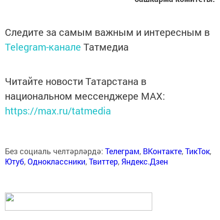
Следите за самым важным и интересным в
Telegram-канале
Татмедиа
Читайте новости Татарстана в
национальном мессенджере MАХ:
https://max.ru/tatmedia
Без социаль челтәрләрдә:
Телеграм
,
ВКонтакте
,
ТикТок
,
Ютуб
,
Одноклассники
,
Твиттер
,
Яндекс.Дзен