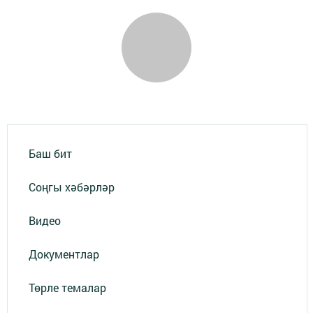
Баш бит
Соңгы хәбәрләр
Видео
Документлар
Төрле темалар