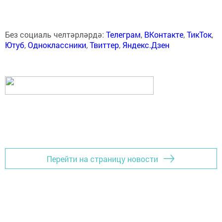
Без социаль челтәрләрдә:
Телеграм
,
ВКонтакте
,
ТикТок
,
Ютуб
,
Одноклассники
,
Твиттер
,
Яндекс.Дзен
Перейти на страницу новости