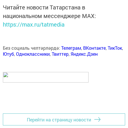
Читайте новости Татарстана в
национальном мессенджере MАХ:
https://max.ru/tatmedia
Без социаль челтәрләрдә:
Телеграм
,
ВКонтакте
,
ТикТок
,
Ютуб
,
Одноклассники
,
Твиттер
,
Яндекс.Дзен
Перейти на страницу новости