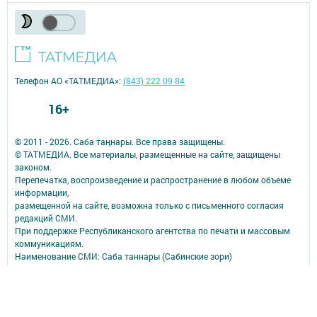
Телефон АО «ТАТМЕДИА»:
(843) 222 09 84
16+
© 2011 - 2026. Саба таңнары. Все права защищены.
© ТАТМЕДИА. Все материалы, размещенные на сайте, защищены
законом.
Перепечатка, воспроизведение и распространение в любом объеме
информации,
размещенной на сайте, возможна только с письменного согласия
редакций СМИ.
При поддержке Республиканского агентства по печати и массовым
коммуникациям.
Наименование СМИ: Саба таннары (Сабинские зори)
№ записи о регистрации СМИ, дата: ЭЛ № ФС 77 - 90147 от 07.10.2025
СМИ зарегистрированно Федеральной службой по надзору в сфере
связи,
информационных технологий и массовых коммуникаций