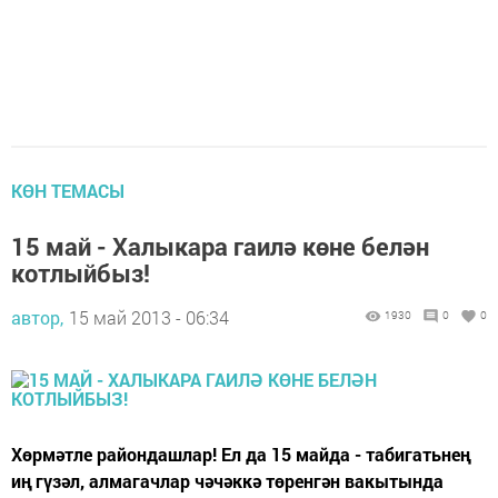
КӨН ТЕМАСЫ
15 май - Халыкара гаилә көне белән
котлыйбыз!
автор,
15 май 2013 - 06:34
1930
0
0
Хөрмәтле райондашлар! Ел да 15 майда - табигатьнең
иң гүзәл, алмагачлар чәчәккә төренгән вакытында