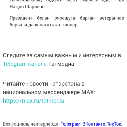
Нәҗип Шәрипов.
Президент белән очрашуга барган ветераннар
барысы да канәгать калганнар.
Следите за самым важным и интересным в
Telegram-канале
Татмедиа
Читайте новости Татарстана в
национальном мессенджере MАХ:
https://max.ru/tatmedia
Без социаль челтәрләрдә:
Телеграм
,
ВКонтакте
,
ТикТок
,