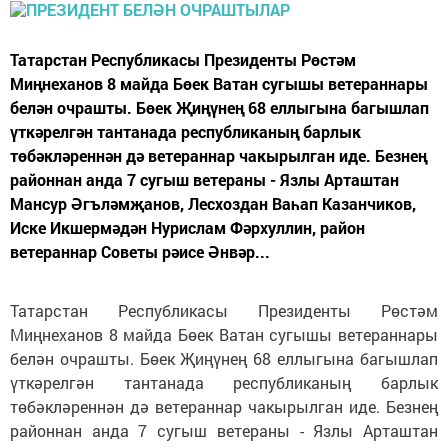
Татарстан Республикасы Президенты Рөстәм
Миңнеханов 8 майда Бөек Ватан сугышы ветераннары
белән очрашты. Бөек Җиңүнең 68 еллыгына багышлап
үткәрелгән тантанада республиканың барлык
төбәкләреннән дә ветераннар чакырылган иде. Безнең
районнан анда 7 сугыш ветераны - Язлы Арташтан
Мансур Әгъләмҗанов, Лесхоздан Ваһап Казанчиков,
Иске Икшермәдән Нурислам Фәрхуллин, район
ветераннар Советы рәисе Әнвәр...
Татарстан Республикасы Президенты Рөстәм
Миңнеханов 8 майда Бөек Ватан сугышы ветераннары
белән очрашты. Бөек Җиңүнең 68 еллыгына багышлап
үткәрелгән тантанада республиканың барлык
төбәкләреннән дә ветераннар чакырылган иде. Безнең
районнан анда 7 сугыш ветераны - Язлы Арташтан