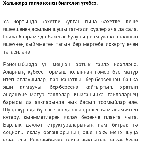
Халыкара гаилә көнен билгеләп үтәбез.
Үз йортында бәхетле булган гына бәхетле. Кеше
яшәешенең асылын шушы гап-гади сүзләр ача да сала.
Гаилә бәйрәме дә бәхетле булуның һәм үзара аңлашып
яшәүнең кыйммәтен тагын бер мәртәбә искәртү өчен
тәгаенләнә.
Районыбызда ун меңнән артык гаилә исәпләнә.
Аларның күбесе тормыш юлыннан гомер буе матур
итеп атлаучылар, пар канатлы, бер-берсеннән башка
яши алмаучы, бер-берсенә кайгыртып, яратып
эндәшүче матур гаиләләр. Кызганычка, гаиләләрнең
барысы да аякларында нык басып тормыйлар әле.
Шуңа күрә дә бүгенге көндә аның ролен һәм әһәмиятен
күтәрү, кыйммәтләрен яклау беренче планга чыга.
Барлык дәүләт структураларының һәм бигрәк тә
социаль яклау органнарының эше нәкъ менә шуңа
юнәлтелә. Районыбызда гаилә ныклыгын, өлкән буын