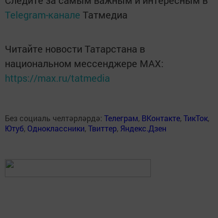
Следите за самым важным и интересным в
Telegram-канале
Татмедиа
Читайте новости Татарстана в
национальном мессенджере MАХ:
https://max.ru/tatmedia
Без социаль челтәрләрдә:
Телеграм
,
ВКонтакте
,
ТикТок
,
Ютуб
,
Одноклассники
,
Твиттер
,
Яндекс.Дзен