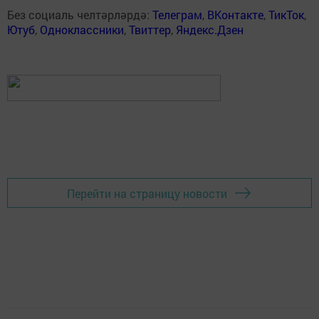
Без социаль челтәрләрдә:
Телеграм
,
ВКонтакте
,
ТикТок
,
Ютуб
,
Одноклассники
,
Твиттер
,
Яндекс.Дзен
Перейти на страницу новости