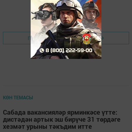
Перейти на страницу новости
КӨН ТЕМАСЫ
Сабада вакансияләр ярминкәсе үтте:
дистәдән артык эш бирүче 31 төрдәге
хезмәт урыны тәкъдим итте