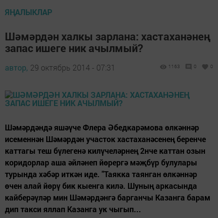
ЯҢАЛЫКЛАР
Шәмәрдән халкы зарлана: хас­таханәнең
запас ишеге ник ачылмый?
автор,
29 октябрь 2014 - 07:31
1163
0
0
Шәмәрдәндә яшәүче Флера Әбедкарәмова өл­кән­нәр
исеменнән Шәмәрдән участок хас­таханәсенең беренче
каттагы теш бүлегенә ки­лүчеләрнең 2нче каттан озын
коридорлар аша әйләнеп йөрергә мәҗбүр булулары
турында хәбәр иткән иде. "Таякка таянган өлкәннәр
өчен алай йөрү бик кыенга килә. Шуның аркасында
кайберәүләр мин Шәмәрдәнгә барганчы Казанга барам
дип такси яллап Казанга ук чыгып...