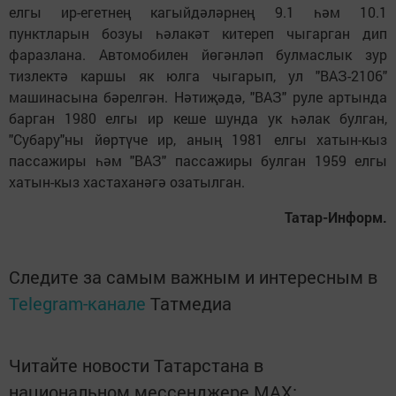
елгы ир-егетнең кагыйдәләрнең 9.1 һәм 10.1
пунктларын бозуы һәлакәт китереп чыгарган дип
фаразлана. Автомобилен йөгәнләп булмаслык зур
тизлектә каршы як юлга чыгарып, ул "ВАЗ-2106"
машинасына бәрелгән. Нәтиҗәдә, "ВАЗ" руле артында
барган 1980 елгы ир кеше шунда ук һәлак булган,
"Субару"ны йөртүче ир, аның 1981 елгы хатын-кыз
пассажиры һәм "ВАЗ" пассажиры булган 1959 елгы
хатын-кыз хастаханәгә озатылган.
Татар-Информ.
Следите за самым важным и интересным в
Telegram-канале
Татмедиа
Читайте новости Татарстана в
национальном мессенджере MАХ: