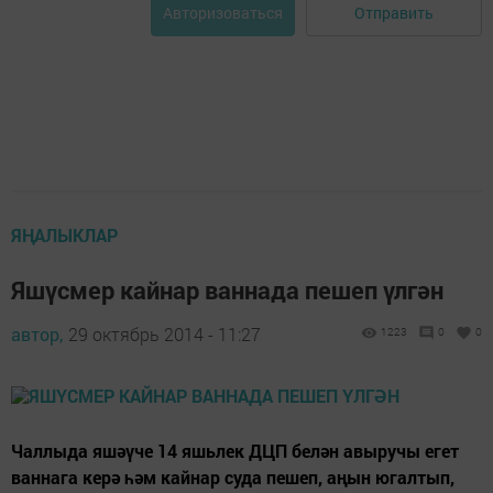
Отправить
Авторизоваться
ЯҢАЛЫКЛАР
Яшүсмер кайнар ваннада пешеп үлгән
автор,
29 октябрь 2014 - 11:27
1223
0
0
Чаллыда яшәүче 14 яшьлек ДЦП белән авыручы егет
ваннага керә һәм кайнар суда пешеп, аңын югалтып,