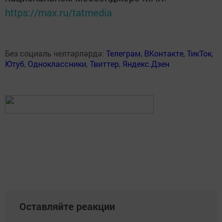
https://max.ru/tatmedia
Без социаль челтәрләрдә:
Телеграм
,
ВКонтакте
,
ТикТок
,
Ютуб
,
Одноклассники
,
Твиттер
,
Яндекс.Дзен
Оставляйте реакции