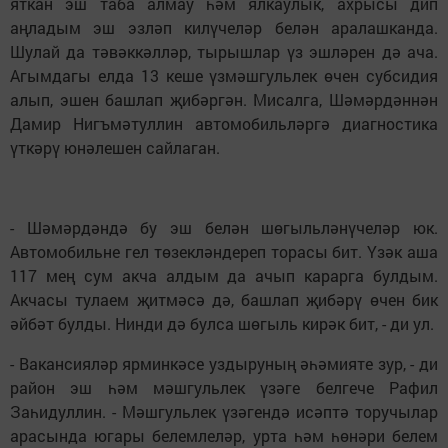
яткан эш таба алмау һәм ялкаулык, ахрысы дип
аңладым эш эзләп килүчеләр белән аралашканда.
Шулай да тәвәккәлләр, тырышлар үз эшләрен дә ача.
Агымдагы елда 13 кеше үзмәшгульлек өчен субсидия
алып, эшен башлап җибәргән. Мисалга, Шәмәрдәннән
Дамир Нигъмәтуллин автомобильләргә диагностика
үткәрү юнәлешен сайлаган.
- Шәмәрдәндә бу эш белән шөгыль­ләнүчеләр юк.
Автомобильне гел төзекләндереп торасы бит. Үзәк аша
117 мең сум акча алдым да ачып карарга булдым.
Акчасы тулаем җитмәсә дә, башлап җибәрү өчен бик
әйбәт булды. Нинди дә булса шөгыль кирәк бит, - ди ул.
- Вакансияләр ярминкәсе уздыруның әһәмияте зур, - ди
район эш һәм мәшгульлек үзәге белгече Рафил
Заһидуллин. - Мәшгульлек үзәгендә исәптә торучылар
арасында югары белемлеләр, урта һәм һөнәри белем