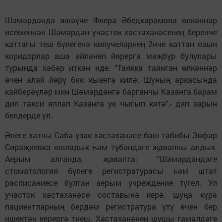
Шәмәрдәндә яшәүче Флера Әбедкарәмова өл­кән­нәр
исеменнән Шәмәрдән участок хас­таханәсенең беренче
каттагы теш бүлегенә ки­лүчеләрнең 2нче каттан озын
коридорлар аша әйләнеп йөрергә мәҗбүр булулары
турында хәбәр иткән иде. "Таякка таянган өлкәннәр
өчен алай йөрү бик кыенга килә. Шуның аркасында
кайберәүләр мин Шәмәрдәнгә барганчы Казанга барам
дип такси яллап Казанга ук чыгып китә",- дип зарын
белдерде ул.
Әлеге хатны Саба үзәк хастаханәсе баш табибы Зөфәр
Сираҗиевка юлладык һәм түбәндәге җавапны алдык.
Аерым алганда, җавапта: "Шәмәрдәндәге
стоматология бүлеге регистратурасы һәм штат
расписаниесе булган аерым учреждение түгел. Ул
участок хастаханәсе составына керә, шуңа күрә
пациентларның бердәм регистратура үтү өчен бер
ишектән керергә тиеш. Хастаханәнең шушы гамәлдәге