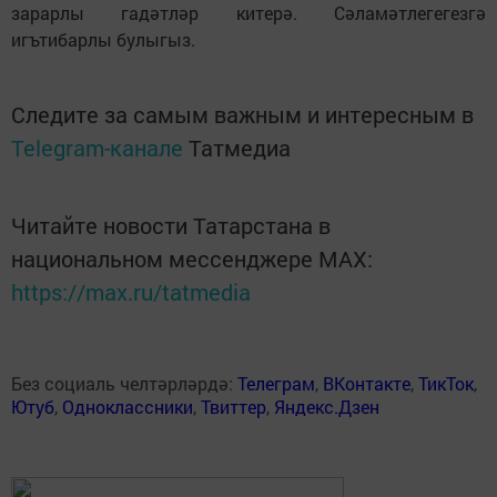
зарарлы гадәтләр китерә. Сәламәтлегегезгә
игътибарлы булыгыз.
Следите за самым важным и интересным в
Telegram-канале
Татмедиа
Читайте новости Татарстана в
национальном мессенджере MАХ:
https://max.ru/tatmedia
Без социаль челтәрләрдә:
Телеграм
,
ВКонтакте
,
ТикТок
,
Ютуб
,
Одноклассники
,
Твиттер
,
Яндекс.Дзен