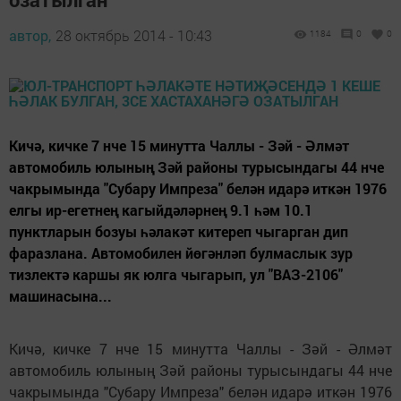
автор,
28 октябрь 2014 - 10:43
1184
0
0
Кичә, кичке 7 нче 15 минутта Чаллы - Зәй - Әлмәт
автомобиль юлының Зәй районы турысындагы 44 нче
чакрымында "Субару Импреза" белән идарә иткән 1976
елгы ир-егетнең кагыйдәләрнең 9.1 һәм 10.1
пунктларын бозуы һәлакәт китереп чыгарган дип
фаразлана. Автомобилен йөгәнләп булмаслык зур
тизлектә каршы як юлга чыгарып, ул "ВАЗ-2106"
машинасына...
Кичә, кичке 7 нче 15 минутта Чаллы - Зәй - Әлмәт
автомобиль юлының Зәй районы турысындагы 44 нче
чакрымында "Субару Импреза" белән идарә иткән 1976