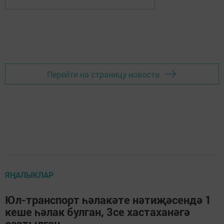
Перейти на страницу новости
ЯҢАЛЫКЛАР
Юл-транспорт һәлакәте нәтиҗәсендә 1
кеше һәлак булган, 3се хастаханәгә
озатылган