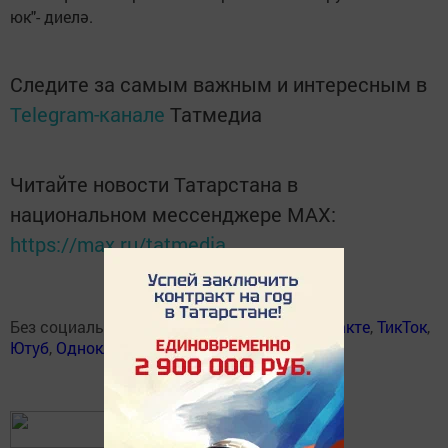
юк"- диелә.
Следите за самым важным и интересным в
Telegram-канале
Татмедиа
Читайте новости Татарстана в
национальном мессенджере MАХ:
https://max.ru/tatmedia
Без социаль челтәрләрдә:
Телеграм
,
ВКонтакте
,
ТикТок
,
Ютуб
,
Одноклассники
,
Твиттер
,
Яндекс.Дзен