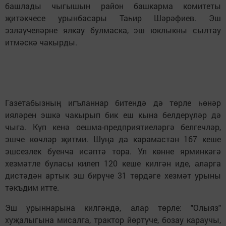
башлады чыгышын район башкарма комитеты
җитәкчесе урынбасары Таһир Шәрәфиев. Эш
эзләүчеләрне ялкау булмаска, эш юклыкны сылтау
итмәскә чакырды.
Газетабызның игъланнар битендә дә төрле һөнәр
ияләрен эшкә чакырып бик еш кына белдерүләр дә
чыга. Күп кенә оешма-предприятиеләргә белгечләр,
эшче көчләр җитми. Шуңа да карамастан 167 кеше
эшсезлек буенча исәптә тора. Ул көнне ярминкәгә
хезмәтле буласы килеп 120 кеше килгән иде, аларга
дистәдән артык эш бирүче 31 төрдәге хезмәт урыны
тәкъдим итте.
Эш урыннарына килгәндә, алар төрле: "Олыяз"
хуҗалыгына мисалга, трактор йөртүче, бозау караучы,