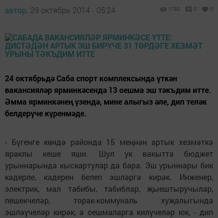
автор,
29 октябрь 2014 - 05:24
1792
0
0
24 октябрьдә Саба спорт комплексында үткән
вакансияләр ярминкәсендә 13 оешма эш тәкъдим итте.
Әмма ярминкәнең үзендә, мине алыгыз әле, дип теләк
белдерүче күренмәде.
- Бүгенге көндә районда 15 меңнән артык хезмәткә
яраклы кеше яши. Шул ук вакытта бюджет
урыннарында кыскартулар да бара. Эш урыннары бик
кадерле, кадерен белеп эшләргә кирәк. Инженер,
электрик, мал табибы, табиблар, җыештыручылар,
пешекчеләр, торак-коммуналь хуҗалыгында
эшләүчеләр кирәк, ә оешмаларга килүчеләр юк, - дип