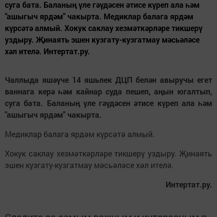
суга бата. Баланың үле гәүдәсен әтисе күреп ала һәм
"ашыгыч ярдәм" чакырта. Медиклар балага ярдәм
күрсәтә алмый. Хокук саклау хезмәткәрләре тикшерү
уздыру. Җинаять эшен кузгату-кузгатмау мәсьәләсе
хәл ителә. Интертат.ру.
Чаллыда яшәүче 14 яшьлек ДЦП белән авыручы егет
ваннага керә һәм кайнар суда пешеп, аңын югалтып,
суга бата. Баланың үле гәүдәсен әтисе күреп ала һәм
"ашыгыч ярдәм" чакырта.
Медиклар балага ярдәм күрсәтә алмый.
Хокук саклау хезмәткәрләре тикшерү уздыру. Җинаять
эшен кузгату-кузгатмау мәсьәләсе хәл ителә.
Интертат.ру.