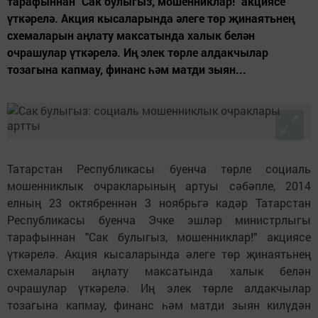
тарафыннан "Сак булыгыз, мошенниклар!" акциясе
үткәрелә. Акция кысаларында әлеге төр җинаятьнең
схемаларын аңлату максатында халык белән
очрашулар үткәрелә. Иң элек төрле алдакчылар
тозагына капмау, финанс һәм матди зыян...
Татарстан Республикасы буенча төрле социаль
мошенниклык очракларының артуы сәбәпле, 2014
елның 23 октябреннән 3 ноябрьгә кадәр Татарстан
Республикасы буенча Эчке эшләр министрлыгы
тарафыннан "Сак булыгыз, мошенниклар!" акциясе
үткәрелә. Акция кысаларында әлеге төр җинаятьнең
схемаларын аңлату максатында халык белән
очрашулар үткәрелә. Иң элек төрле алдакчылар
тозагына капмау, финанс һәм матди зыян килүдән