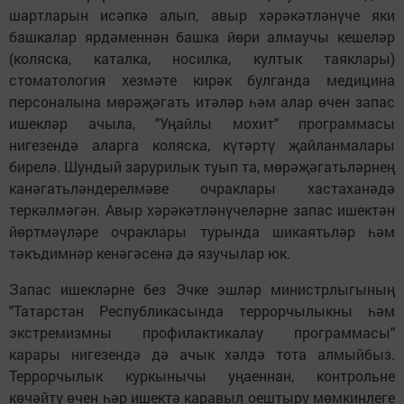
шартларын исәпкә алып, авыр хәрәкәтләнүче яки
башкалар ярдәменнән башка йөри алмаучы кешеләр
(коляска, каталка, носилка, култык таяклары)
стоматология хезмәте кирәк булганда медицина
персоналына мөрәҗәгать итәләр һәм алар өчен запас
ишекләр ачыла, "Уңайлы мохит" программасы
нигезендә аларга коляска, күтәртү җайланмалары
бирелә. Шундый зарурилык туып та, мөрәҗәгатьләрнең
канәгатьләндерелмәве очраклары хастаханәдә
теркәлмәгән. Авыр хәрәкәтләнүчеләрне запас ишектән
йөртмәүләре очраклары турында шикаятьләр һәм
тәкъдимнәр кенәгәсенә дә язучылар юк.
Запас ишекләрне без Эчке эшләр министр­лыгының
"Татарстан Республикасында террорчылыкны һәм
экстремизмны профилактикалау программасы"
карары нигезендә дә ачык хәлдә тота алмыйбыз.
Террорчылык куркынычы уңаеннан, контрольне
көчәйтү өчен һәр ишектә каравыл оештыру мөмкинлеге