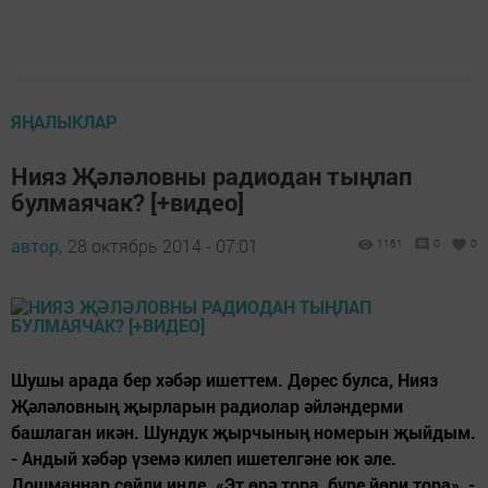
ЯҢАЛЫКЛАР
Нияз Җәләловны радиодан тыңлап
булмаячак? [+видео]
автор,
28 октябрь 2014 - 07:01
1161
0
0
Шушы арада бер хәбәр ишеттем. Дөрес булса, Нияз
Җәләловның җырларын радиолар әйләндерми
башлаган икән. Шундук җырчының номерын җыйдым.
- Андый хәбәр үземә килеп ишетелгәне юк әле.
Дошманнар сөйли инде. «Эт өрә тора, бүре йөри тора», -