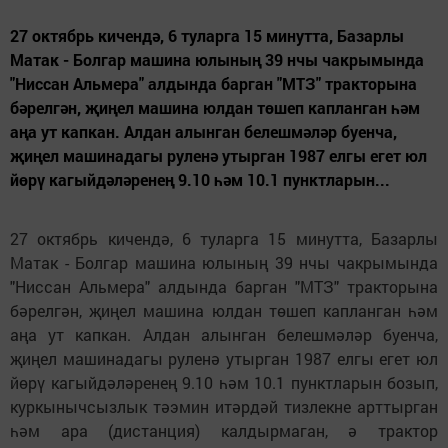
27 октябрь кичендә, 6 туларга 15 минутта, Базарлы
Матак - Болгар машина юлының 39 нчы чакрымында
"Ниссан Альмера" алдында барган "МТЗ" тракторына
бәрелгән, җиңел машина юлдан төшеп капланган һәм
аңа ут капкан. Алдан алынган белешмәләр буенча,
җиңел машинадагы руленә утырган 1987 елгы егет юл
йөрү кагыйдәләренең 9.10 һәм 10.1 пунктларын...
27 октябрь кичендә, 6 туларга 15 минутта, Базарлы
Матак - Болгар машина юлының 39 нчы чакрымында
"Ниссан Альмера" алдында барган "МТЗ" тракторына
бәрелгән, җиңел машина юлдан төшеп капланган һәм
аңа ут капкан. Алдан алынган белешмәләр буенча,
җиңел машинадагы руленә утырган 1987 елгы егет юл
йөрү кагыйдәләренең 9.10 һәм 10.1 пунктларын бозып,
куркынычсызлык тәэмин итәрдәй тизлекне арттырган
һәм ара (дистанция) калдырмаган, ә трактор