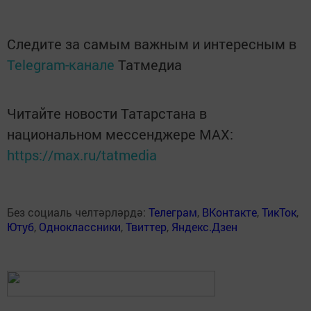
Следите за самым важным и интересным в
Telegram-канале
Татмедиа
Читайте новости Татарстана в
национальном мессенджере MАХ:
https://max.ru/tatmedia
Без социаль челтәрләрдә:
Телеграм
,
ВКонтакте
,
ТикТок
,
Ютуб
,
Одноклассники
,
Твиттер
,
Яндекс.Дзен