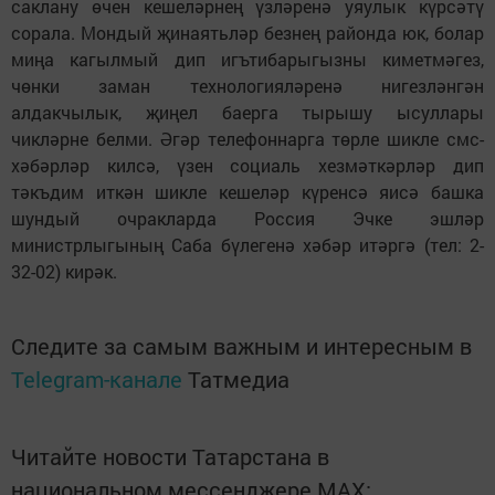
саклану өчен кешеләрнең үзләренә уяулык күрсәтү
сорала. Мондый җинаятьләр безнең районда юк, болар
миңа кагылмый дип игътибарыгызны киметмәгез,
чөнки заман технологияләренә нигезләнгән
алдакчылык, җиңел баерга тырышу ысуллары
чикләрне белми. Әгәр телефоннарга төрле шик­ле смс-
хәбәрләр килсә, үзен социаль хезмәткәрләр дип
тәкъдим иткән шик­ле кешеләр күренсә яисә башка
шундый очракларда Россия Эчке эшләр
министрлыгының Саба бүлегенә хәбәр итәргә (тел: 2-
32-02) кирәк.
Следите за самым важным и интересным в
Telegram-канале
Татмедиа
Читайте новости Татарстана в
национальном мессенджере MАХ: