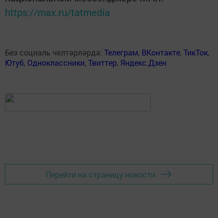
https://max.ru/tatmedia
Без социаль челтәрләрдә:
Телеграм
,
ВКонтакте
,
ТикТок
,
Ютуб
,
Одноклассники
,
Твиттер
,
Яндекс.Дзен
Перейти на страницу новости