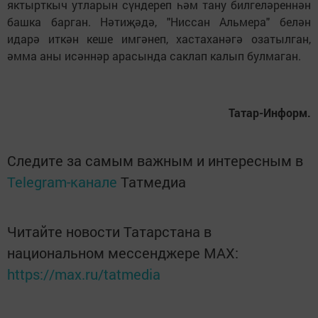
яктырткыч утларын сүндереп һәм тану билгеләреннән
башка барган. Нәтиҗәдә, "Ниссан Альмера" белән
идарә иткән кеше имгәнеп, хастаханәгә озатылган,
әмма аны исәннәр арасында саклап калып булмаган.
Татар-Информ.
Следите за самым важным и интересным в
Telegram-канале
Татмедиа
Читайте новости Татарстана в
национальном мессенджере MАХ:
https://max.ru/tatmedia