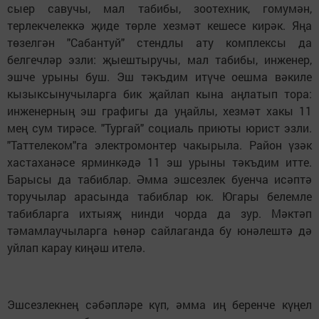
сыер савучы, мал табибы, зоотехник, гомумән,
терлекчелеккә җиде төрле хезмәт кешесе кирәк. Яңа
төзелгән "Сабантуй" стендлы ату комплексы да
белгечләр эзли: җыештыручы, мал табибы, инженер,
эшче урыны буш. Эш тәкъдим итүче оешма вәкиле
кызыксынучыларга бик җайлап кына аңлатып тора:
инженерның эш графигы да уңайлы, хезмәт хакы 11
мең сум тирәсе. "Тургай" социаль приюты юрист эзли.
"Таттелеком"га электромонтер чакырыла. Район үзәк
хастаханәсе ярминкәдә 11 эш урыны тәкъдим итте.
Барысы да табиблар. Әмма эшсезлек буенча исәптә
торучылар арасында табиблар юк. Югары белемле
табибларга ихтыяҗ нинди чорда да зур. Мәктәп
тәмамлаучыларга һөнәр сайлаганда бу юнәлештә дә
уйлап карау киңәш ителә.
Эшсезлекнең сәбәпләре күп, әмма иң беренче күңел