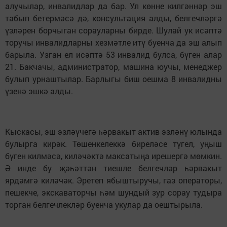
алучылар, инвалидлар да бар. Ул көнне килгәннәр эш
табып бетермәсә дә, консультация алды, белгечләргә
үзләрен борчыган сорауларны бирде. Шулай ук исәптә
торучы инвалидларны хезмәтле итү буенча да эш алып
барыла. Узган ел исәптә 53 инвалид булса, бүген алар
21. Бакчачы, администратор, машина юучы, менеджер
булып урнаштылар. Барлыгы биш оешма 8 инвалидны
үзенә эшкә алды.
Кыскасы, эш эзләүчегә һәрвакыт актив эзләнү юлында
булырга кирәк. Төшенкелеккә биреләсе түгел, уңыш
бүген килмәсә, киләчәктә максатыңа ирешергә мөмкин.
Ә инде бу җәһәттән тиешле белгечләр һәрвакыт
ярдәмгә киләчәк. Эретеп ябыштыручы, газ опе­раторы,
пешекче, экскаваторчы һәм шундый зур сорау тудыра
торган белгечлекләр буенча укулар да оештырыла.