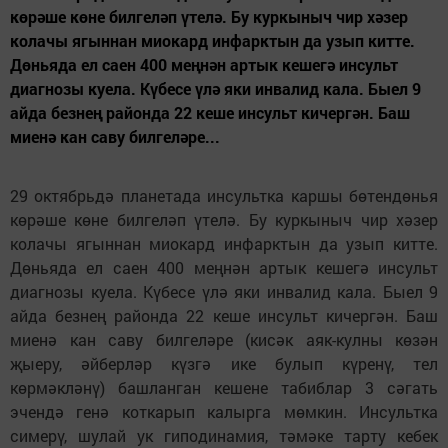
көрәше көне билгеләп үтелә. Бу куркыныч чир хәзер
колачы ягыннан миокард инфарктын да узып китте.
Дөньяда ел саен 400 меңнән артык кешегә инсульт
диагнозы куела. Күбесе үлә яки инвалид кала. Быел 9
айда безнең районда 22 кеше инсульт кичергән. Баш
миенә кан саву билгеләре...
29 октябрьдә планетада инсультка каршы бөтендөнья
көрәше көне билгеләп үтелә. Бу куркыныч чир хәзер
колачы ягыннан миокард инфарктын да узып китте.
Дөньяда ел саен 400 меңнән артык кешегә инсульт
диагнозы куела. Күбесе үлә яки инвалид кала. Быел 9
айда безнең районда 22 кеше инсульт кичергән. Баш
миенә кан саву билгеләре (кисәк аяк-кулны көзән
җыеру, әйберләр күзгә ике булып күренү, тел
көрмәкләнү) башланган кешене табиблар 3 сәгать
эчендә генә коткарып калырга мөмкин. Инсультка
симерү, шулай ук гиподинамия, тәмәке тарту кебек