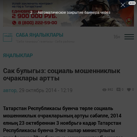
1
Автоматическое закрытие баннера через
САБА ЯҢАЛЫКЛАРЫ
16+
"Саба таңнары" газетасы - Саба районы
ЯҢАЛЫКЛАР
Сак булыгыз: социаль мошенниклык
очраклары артты
автор,
29 октябрь 2014 - 12:19
862
0
0
Татарстан Республикасы буенча төрле социаль
мошенниклык очракларының артуы сәбәпле, 2014
елның 23 октябреннән 3 ноябрьгә кадәр Татарстан
Республикасы буенча Эчке эшләр министрлыгы