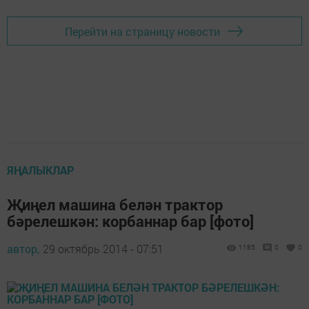
Перейти на страницу новости
ЯҢАЛЫКЛАР
Җиңел машина белән трактор
бәрелешкән: корбаннар бар [фото]
автор,
29 октябрь 2014 - 07:51
1185
0
0