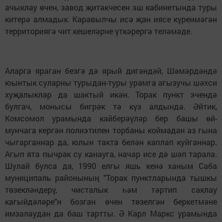
ачыклау өчен, завод җитәкчесен эш кабинетында туры
китерә алмадык. Каравылчы исә җан иясе күренмәгән
территориягә чит кешеләрне үткәрергә теләмәде.
Аларга яраган безгә дә ярый дигәндәй, Шәмәрдәндә
юынтык суларны турыдан-туры урамга агызучы шәхси
хуҗалыклар да шактый икән. Торак пункт эчендә
булгач, монысы бигрәк тә күз алдында. Әйтик,
Комсомол урамында кайберәүләр бер башы өй-
мунчага кергән полиэтилен торбаны коймадан аз гына
чыгарганнар да, юлын такта белән каплап куйганнар.
Агып ята пычрак су канауга, начар исе дә шәп тарала.
Шулай булса да, 1990 елгы яшь кенә ханым Саба
муниципаль районының "Торак пунктларында тышкы
төзекләндерү, чисталык һәм тәртип саклау
кагыйдәләре"н бозган өчен төзелгән беркетмәне
имзалаудан да баш тартты. Ә Карл Маркс урамында