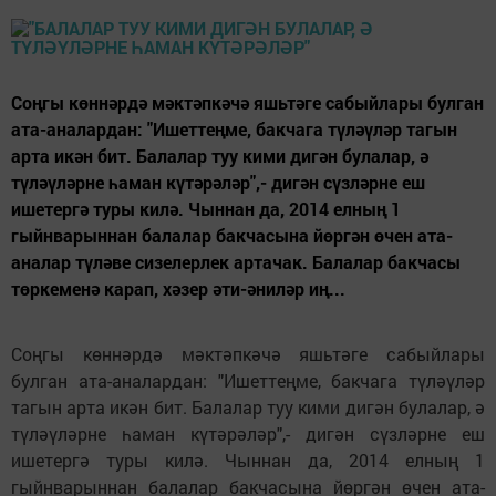
Соңгы көннәрдә мәктәпкәчә яшьтәге сабыйлары булган
ата-аналардан: "Ишеттеңме, бакчага түләүләр тагын
арта икән бит. Балалар туу кими дигән булалар, ә
түләүләрне һаман күтәрәләр",- дигән сүзләрне еш
ишетергә туры килә. Чыннан да, 2014 елның 1
гыйнварыннан балалар бакчасына йөргән өчен ата-
аналар түләве сизелерлек артачак. Балалар бакчасы
төркеменә карап, хәзер әти-әниләр иң...
Соңгы көннәрдә мәктәпкәчә яшьтәге сабыйлары
булган ата-аналардан: "Ишеттеңме, бакчага түләүләр
тагын арта икән бит. Балалар туу кими дигән булалар, ә
түләүләрне һаман күтәрәләр",- дигән сүзләрне еш
ишетергә туры килә. Чыннан да, 2014 елның 1
гыйнварыннан балалар бакчасына йөргән өчен ата-