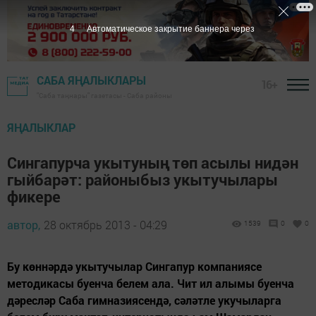
3
Автоматическое закрытие баннера через
САБА ЯҢАЛЫКЛАРЫ
16+
"Саба таңнары" газетасы - Саба районы
ЯҢАЛЫКЛАР
Сингапурча укытуның төп асылы нидән
гыйбарәт: районыбыз укытучылары
фикере
автор,
28 октябрь 2013 - 04:29
1539
0
0
Бу көннәрдә укытучылар Сингапур компаниясе
методикасы буенча белем ала. Чит ил алымы буенча
дәресләр Саба гимназиясендә, сәләтле укучыларга