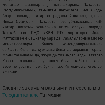
килгәндә, шаяннарның чыгышларына Татарстан
Республикасының танылган шәхесләре бәя бирде.
Алар арасында татар эстрадасы йолдызы, җырчы
Илназ Сафиуллин, Татарстан республикасында КВН
«Татар лигасы» уеннарына нигез салучы Фәридә
Таштабанова, ЯҖО «КВН РТ» директоры Илдар
Фаттахов һәм башкалар бар иде. Сабалыларның мәзәк-
миниатюралары башка командаларныкыннан
сыйфаты белән дә, куелышы белән дә аерылып торды.
Моны тамашачы да, жюри да тиз аңлап алды. Егетләр
Казан каласыннан зур җиңү белән каййты - алар
Беренче урынга лаек булганнар. Котлыйбыз, егетләр!
Афәрин!
Следите за самым важным и интересным в
Telegram-канале
Татмедиа