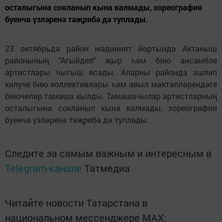
осталыгына сокланып кына калмады, хореография
буенча үзләренә тәҗрибә дә туплады.
23 октябрьдә район мәдәният йортында Актаныш
районының "Агыйдел" җыр һәм бию ансамбле
артистлары чыгыш ясады. Аларны районда эшләп
килүче бию коллективлары һәм авыл мәктәпләрендәге
биючеләр тамаша кылды. Тамашачылар артистларның
осталыгына сокланып кына калмады, хореография
буенча үзләренә тәҗрибә дә туплады.
Следите за самым важным и интересным в
Telegram-канале
Татмедиа
Читайте новости Татарстана в
национальном мессенджере MАХ: