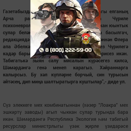
Газетабызда Өчиле (Сүлә) авылы янындагы елганың
Арча районында урнашкан Яңа Чүриле
психоневрология интернатыннан агып чыккан юынтык
сулар белән пычратылуы турында язма басылгач,
редакциядә телефон чылтырады. Шәмәрдәннән Флера
апа Әбелкәрәмова булып чыкты ул. "Сез Чүрилегә
кадәр барып, пычрак чишмәләр эзләп йөрисез икән.
Табигатькә зыян салу мисалын күрәсегез килсә,
Шәмәрдәнгә генә менеп карагыз. Хәйраннарга
калырсыз. Бу хәл күпләрне борчый, син турысын
әйтәсең, дип миңа шалтыратырга куштылар",- диде ул.
Сүз элеккеге мех комбинатыннан (хәзер "Лоакра" мех
эшкәртү заводы) агып чыккан сулар турында бара
икән. Шәмәрдәнгә Республика Экология һәм табигый
ресурслар министрлыгы үзәк җирле үзидарәсе