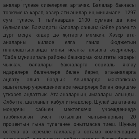
аналар түләве сизелерлек артачак. Балалар бакчасы
төркеменә карап, хәзер әти-әниләр иң минимале - 1297
сум түләсә, 1 гыйнвардан 2100 сумнан да ким
булмаячак. Бакчадагы балалар санына бәйле рәвештә
дүрт меңгә кадәр дә җитәргә мөмкин. Хәзер ата-
аналарны киләсе елга гаилә бюджетын
планлаштырганда моны исәпкә алырга әзерлиләр.
"Саба муниципаль районы башкарма комитеты карары
чыккач, балалары бакчаларга социаль яклау
идарәләре белгечләре белән йөреп, ата-аналарга
аңлату алып бардык. Авылларда мәктәпкәчә
яшьтәгеләр учреждениеләре мөдирләре белән киңәшмә
үт­кәреп аңлаттык. Ата-аналарның имзалары алынды.
Әлбәттә, шатланып кабул итмәделәр. Шулай да ата-ана
моңарчы сабыен мәктәпкәчә учреждениедә
тәрбияләгән өчен тотылган чыгымнарның 20
процентын гына түләгәнен онытмаска тиеш. Шуның
өстенә аз керемле гаиләләргә өстәмә компенсация
түләнәчәк",- дип аңлатты район мәгариф бүлеге белгече