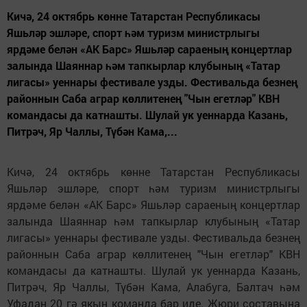
Кичә, 24 октябрь көнне Татарстан Республикасы
Яшьләр эшләре, спорт һәм туризм министрлыгы
ярдәме белән «АК Барс» Яшьләр сараеның концертлар
залында Шаяннар һәм тапкырлар клубының «Татар
лигасы» уеннары фестивале узды. Фестивальда безнең
районнын Саба аграр көллитенең "Чын егетләр" КВН
командасы да катнашты. Шулай ук уеннарда Казань,
Питрәч, Яр Чаллы, Түбән Кама,...
Кичә, 24 октябрь көнне Татарстан Республикасы
Яшьләр эшләре, спорт һәм туризм министрлыгы
ярдәме белән «АК Барс» Яшьләр сараеның концертлар
залында Шаяннар һәм тапкырлар клубының «Татар
лигасы» уеннары фестивале узды. Фестивальда безнең
районнын Саба аграр көллитенең "Чын егетләр" КВН
командасы да катнашты. Шулай ук уеннарда Казань,
Питрәч, Яр Чаллы, Түбән Кама, Алабуга, Балтач һәм
Уфадан 20 гә якын команда бар иде. Жюри составына