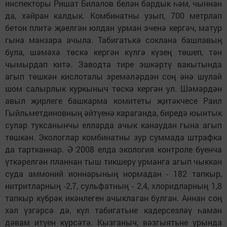
инспекторы Ришат Билалов белән бардык һәм, чыннан
да, хәйран калдык. Комбинатны узып, 700 метрлап
бетон плитә җәелгән юлдан урман эченә кергәч, матур
гына манзара ачыла. Табигатькә соклана башлавың
була, шәмәхә төскә кергән күлгә күзең төшеп, тән
чымырдап китә. Заводта тире эшкәртү вакытында
агып төшкән кислоталы эремәләрдән соң әнә шулай
шом салырлык куркыныч төскә кергән ул. Шәмәрдән
авыл җирлеге башкарма комитеты җитәкчесе Раил
Гыйльметдиновның әйтүенә караганда, биредә юынтык
сулар туксанынчы елларда ачык канау­дан гына агып
төшкән. Эколог­лар комбинатны зур суммада штрафка
да тартканнар. Ә 2008 елда экология контроле буенча
үткәрелгән планнан тыш тикшерү урманга агып чыккан
суда аммоний ионнарының нормадан - 182 тапкыр,
нитритларның -2,7, сульфатның - 2,4, хлоридларның 1,8
тапкыр күбрәк икәнлеген ачыклаган булган. Аннан соң
хәл үзгәрсә дә, күл табигатьне кадерсезләү һаман
дәвам итүен күрсәтә. Кызганыч, вәзгыятьне урында