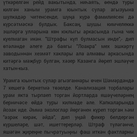
үткәрелгән рейд вакытында, ниһаять, өендә туры
килгән ханым урамга юынтык сулар агызуына
шулкадәр читенсенде, шуңа күрә фамилиясен дә
күрсәтмәскә булдык. Баксаң, шушы кимчелеккә
эшләргә улларына көн юклыгы аркасында гына чик
куелмаган икән. "Штрафы күп булмасын инде",- дип
өтәләнде әлеге дә баягы "Лоакра" мех эшкәртү
заводыннан хезмәт хаклары ала алмавы аркасында
китәргә мәҗбүр булган, хәзер Казанга йөреп эшләүче
хатын-кыз.
Урамга юынтык сулар агызганнары өчен Шәмәрдәндә
7 кешегә беркетмә төзелде. Канализация торбалары
урам якта тырпаеп торган йортларда яшәүчеләрнең
берничәсе өйдә туры килмәде әле. Капкаларында
йозак иде. Әмма экологлар йөргәнен күреп торган һәм
"әзрәк кирәк, әйдә", дип уңай фикер белдергән
күршеләре, шәт, ишеттерерләр. Штраф түләгәнче,
яшәгән җиреңне пычратуыңны фаш иткән фактларны