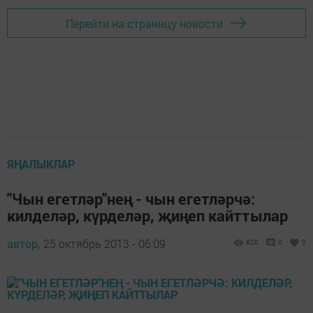
Перейти на страницу новости
ЯҢАЛЫКЛАР
"Чын егетләр"нең - чын егетләрчә:
килделәр, күрделәр, җиңеп кайттылар
автор,
25 октябрь 2013 - 06:09
820
0
0