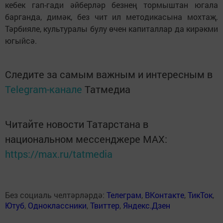
кебек гап-гади әйберләр безнең тормыштан югала
барганда, димәк, без чит ил методикасына мохтаҗ.
Тәрбияле, культуралы булу өчен капиталлар да кирәкми
югыйсә.
Следите за самым важным и интересным в
Telegram-канале
Татмедиа
Читайте новости Татарстана в
национальном мессенджере MАХ:
https://max.ru/tatmedia
Без социаль челтәрләрдә:
Телеграм
,
ВКонтакте
,
ТикТок
,
Ютуб
,
Одноклассники
,
Твиттер
,
Яндекс.Дзен