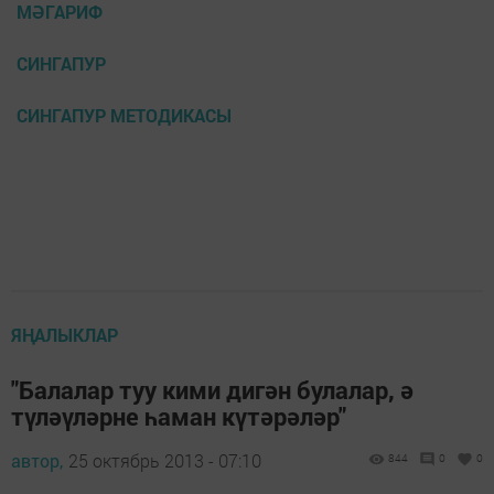
МӘГАРИФ
СИНГАПУР
СИНГАПУР МЕТОДИКАСЫ
ЯҢАЛЫКЛАР
"Балалар туу кими дигән булалар, ә
түләүләрне һаман күтәрәләр"
автор,
25 октябрь 2013 - 07:10
844
0
0