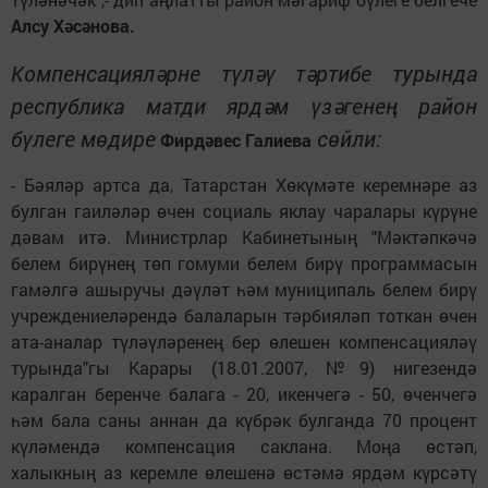
Алсу Хәсәнова.
Компенсацияләрне түләү тәртибе турында
респуб­лика матди ярдәм үзәгенең район
бүлеге мөдире
сөйли:
Фирдәвес Галиева
- Бәяләр артса да, Татарстан Хөкүмәте керемнәре аз
булган гаиләләр өчен социаль яклау чаралары күрүне
дәвам итә. Министрлар Кабинетының "Мәктәпкәчә
белем бирүнең төп гомуми белем бирү программасын
гамәлгә ашыручы дәүләт һәм муниципаль белем бирү
учреждениеләрендә балаларын тәрбияләп тоткан өчен
ата-аналар түләүләренең бер өлешен компенсацияләү
турында"гы Карары (18.01.2007, №9) нигезендә
каралган беренче балага - 20, икенчегә - 50, өченчегә
һәм бала саны аннан да күбрәк булганда 70 процент
күләмендә компенсация саклана. Моңа өстәп,
халыкның аз керемле өлешенә өстәмә ярдәм күрсәтү