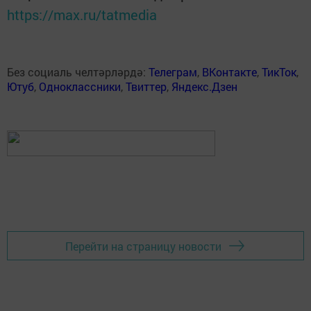
https://max.ru/tatmedia
Без социаль челтәрләрдә:
Телеграм
,
ВКонтакте
,
ТикТок
,
Ютуб
,
Одноклассники
,
Твиттер
,
Яндекс.Дзен
Перейти на страницу новости