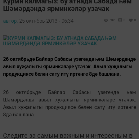
Күрми калмагыз: бу атнада Сабада һәм
Шәмәрдәндә ярминкәләр узачак
автор,
25 октябрь 2013 - 06:34
782
0
0
26 октябрьдә Байлар Сабасы үзәгендә һәм Шәмәрдәндә
авыл хуҗалыгы ярминкәләре үтәчәк. Авыл хуҗалыгы
продукциясе белән сату итү иртәнге 8дә башлана.
26 октябрьдә Байлар Сабасы үзәгендә һәм
Шәмәрдәндә авыл хуҗалыгы ярминкәләре үтәчәк.
Авыл хуҗалыгы продукциясе белән сату итү иртәнге
8дә башлана.
Следите за самым важным и интересным в