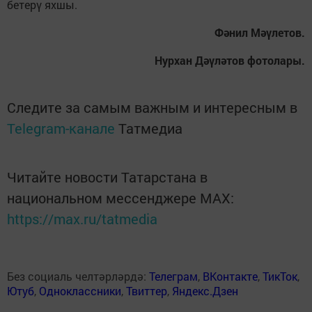
бетерү яхшы.
Фәнил Мәүлетов.
Нурхан Дәүләтов фотолары.
Следите за самым важным и интересным в
Telegram-канале
Татмедиа
Читайте новости Татарстана в
национальном мессенджере MАХ:
https://max.ru/tatmedia
Без социаль челтәрләрдә:
Телеграм
,
ВКонтакте
,
ТикТок
,
Ютуб
,
Одноклассники
,
Твиттер
,
Яндекс.Дзен