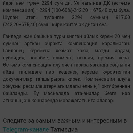
йөри һәм түләү 2294 сум ди. Ул чагында ДК (өстәмә
компенсация) = 2294 (100-60%)-242,20 = 675,40 сум була.
Шулай итеп, түләнгән 2294 сумның 917,60
(242,20+675,40) сумы кире кайтачак дигән сүз.
Гаиләдә җан башына туры килгән айлык керем 20 мең
сумнан арткан очракта компенсация каралмаган.
Гаиләнең кеременә хезмәт хакы, матди ярдәм,
субсидия, пособие, алимент, пенсия, премия керә.
Өстәмә компенсация алу өчен гариза язганда соңгы өч
айда гаиләдәге һәр кешенең кереме күрсәтелгән
документлар тапшырырга кирәк. Компенсация алуга
хокукны рәсмиләштерү агымдагы елның 1 октябреннән
башланды. Бу мәсьәләдә ата-аналар безгә һәр
атнаның эш көннәрендә мөрәҗәгать итә алалар.
Следите за самым важным и интересным в
Telegram-канале
Татмедиа