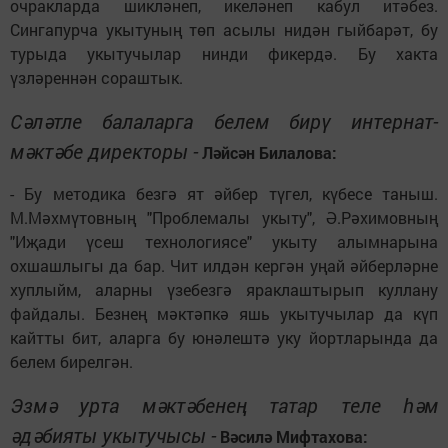
очракларда шикләнеп, икеләнеп кабул итәбез.
Сингапурча укытуның төп асылы нидән гыйбарәт, бу
турыда укытучылар нинди фикердә. Бу хакта
үзләреннән сораштык.
Сәләтле балаларга белем бирү интернат-
мәктәбе директоры -
Ләйсән Билалова:
- Бу методика безгә ят әйбер түгел, күбесе таныш.
М.Мәхмүтовның "Проблемалы укыту", Ә.Рәхимовның
"Иҗади үсеш технологиясе" укыту алымнарына
охшашлыгы да бар. Чит илдән кергән уңай әйберләрне
хуплыйм, аларны үзебезгә яраклаштырып куллану
файдалы. Безнең мәктәпкә яшь укытучылар да күп
кайтты бит, аларга бу юнәлештә уку йортларында да
белем бирелгән.
Эзмә урта мәктәбенең татар теле һәм
әдәбияты укытучысы -
Вәсилә Мифтахова: