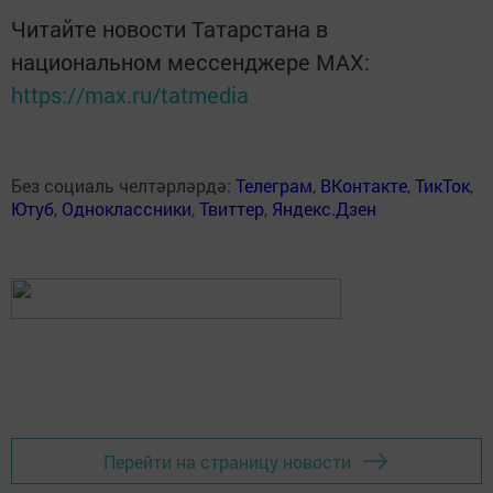
Читайте новости Татарстана в
национальном мессенджере MАХ:
https://max.ru/tatmedia
Без социаль челтәрләрдә:
Телеграм
,
ВКонтакте
,
ТикТок
,
Ютуб
,
Одноклассники
,
Твиттер
,
Яндекс.Дзен
Перейти на страницу новости