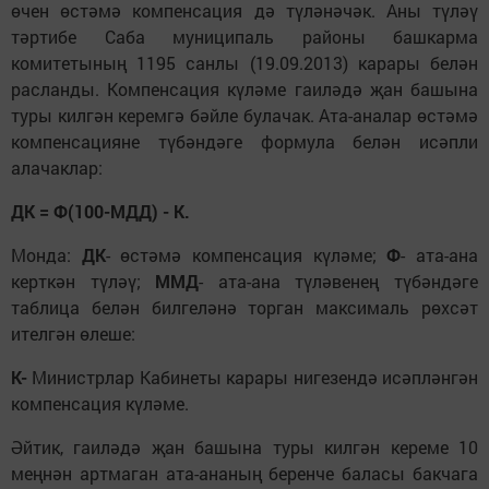
өчен өстәмә компенсация дә түләнәчәк. Аны түләү
тәртибе Саба муниципаль районы башкарма
комитетының 1195 санлы (19.09.2013) карары белән
расланды. Компенсация күләме гаиләдә җан башына
туры килгән керемгә бәйле булачак. Ата-аналар өстәмә
компенсацияне түбәндәге формула белән исәпли
алачаклар:
ДК = Ф(100-МДД) - К.
Монда:
ДК
- өстәмә компенсация күләме;
Ф
- ата-ана
керткән түләү;
ММД
- ата-ана түләвенең түбәндәге
таблица белән билгеләнә торган максималь рөхсәт
ителгән өлеше:
К-
Министрлар Кабинеты карары нигезендә исәпләнгән
компенсация күләме.
Әйтик, гаиләдә җан башына туры килгән кереме 10
меңнән артмаган ата-ананың беренче баласы бакчага