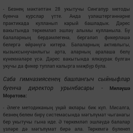
- Безнең мәктәптән 28 укытучы Сингапур методы
буенча курслар үтте. Анда үзләштергәннәрне
практикада кулланып карый башладык. Дәрес
вакытында төркемләп эшләү алымы кулланыла. Бу
балаларның бердәмлегенә, бергәләп фикерләшә
белергә өйрәнүгә китерә. Балаларның активлыгы,
кызыксынучанлыгы арта, аларның аралаша белү
күнекмәләре үсә. Дәрес вакытында ялкаурак булган
укучы да фикер туплап калырга мәҗбүр була.
Саба гимназиясенең башлангыч сыйныфлар
буенча директор урынбасары -
Миләүшә
Моратова:
- Әлеге методиканың уңай яклары бик күп. Мисалга,
безнең белем бирү системасында мәгълүмат чыганагы
бер укытучы гына иде. Ә төркемләп эшләүдә балалар
үзләре дә мәгълүмат бирә ала. Төркемгә бүленеп