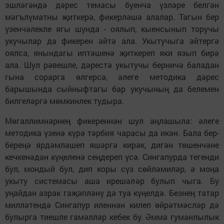
эшләгәндә дәрес темасы буенча үзләре белгән
мәгълүматны җиткерә, фикерләшә алалар. Тагын бер
үзенчәлекле ягы шунда - оялып, кыенсынып торучы
укучылар да фикерен әйтә ала. Укытучыга әйтергә
оялса, янындагы иптәшенә җиткереп яки язып бирә
ала. Шул рәвешле, дәрестә укытучы берничә баладан
гына сорарга өлгерсә, әлеге методика дәрес
барышында сыйныфтагы бар укучының да белемен
билгеләргә мөмкинлек тудыра.
Мөгаллимнәрнең фикереннән шул аңлашыла: әлеге
методика үзенә күрә тәрбия чарасы да икән. Бала бер-
береңә ярдәмләшеп яшәргә кирәк, дигән төшенчәне
кечкенәдән күңеленә сеңдереп үсә. Сингапурда тегенди
бул, мондый бул, дип коры сүз сөйләмиләр, ә моңа
укыту системасы аша ирешәләр булып чыга. Бу
уңайдан азрак гаҗәпләнү дә туа күңелдә. Безнең татар
милләтендә Сингапур иленнән килеп өйрәтмәсләр дә
булырга тиешле гамәлләр кебек бу. Әмма гуманлылык