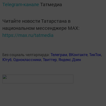
Telegram-канале
Татмедиа
Читайте новости Татарстана в
национальном мессенджере MАХ:
https://max.ru/tatmedia
Без социаль челтәрләрдә:
Телеграм
,
ВКонтакте
,
ТикТок
,
Ютуб
,
Одноклассники
,
Твиттер
,
Яндекс.Дзен