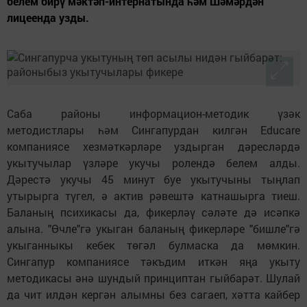
белем бирү мәктәп-интернатында һәм Шәмәрдән
лицеенда узды.
Саба районы информацион-методик үзәк
методистлары һәм Сингапурдан килгән Educare
компаниясе хезмәткәрләре уздырган дәресләрдә
укытучылар үзләре укучы ролендә белем алды.
Дәрестә укучы 45 минут буе укытучыны тыңлап
утырырга түгел, ә актив рәвештә катнашырга тиеш.
Баланың психикасы да, фикерләү сәләте дә исәпкә
алына. "Өчле"гә укыган баланың фикерләре "бишле"гә
укыганныкы кебек төгәл булмаска да мөмкин.
Сингапур компаниясе тәкъдим иткән яңа укыту
методикасы әнә шундый принциптан гыйбарәт. Шулай
да чит илдән кергән алымны без сагаеп, хәтта кайбер