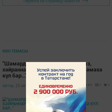
Перейти на страницу новости
КӨН ТЕМАСЫ
"Шәмәрдәнгә генә менеп карагыз,
хәйраннарга калырсыз, бездә шәмәхә
күл бар..."
автор,
25 октябрь 2013 - 06:55
821
0
0