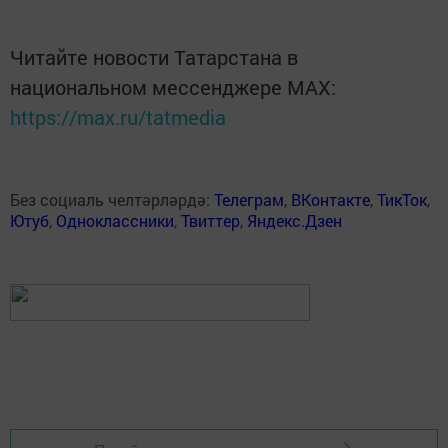
Читайте новости Татарстана в
национальном мессенджере MАХ:
https://max.ru/tatmedia
Без социаль челтәрләрдә:
Телеграм
,
ВКонтакте
,
ТикТок
,
Ютуб
,
Одноклассники
,
Твиттер
,
Яндекс.Дзен