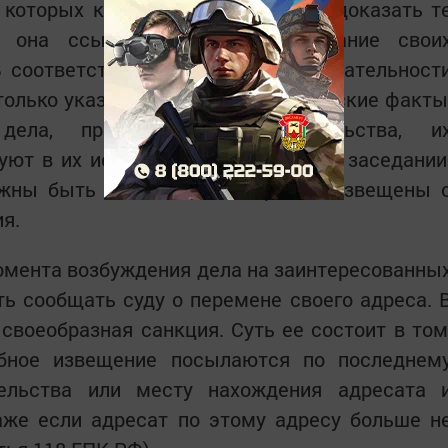
у которых каждая сторона должна доказать т
ые она ссылается как на основание свои
В соответствии с принципом состязательност
 только указывают суду на юридические факты
ела, представляют доказательства, и
уют в их исследовании в судебном заседании
олжны быть надлежащим образом извещены 
я.
омента возбуждения дела на заинтересованны
ь сообщать суду о перемене своего адреса. 
своеобразная санкция. Суть ее состоит в том
ебное извещение посылаются по последнем
ельства или месту нахождения адресата 
аже если адресат по этому адресу больше н