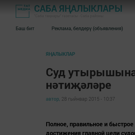
САБА ЯҢАЛЫКЛАРЫ
"Саба таңнары" газетасы - Саба районы
Баш бит
Реклама, белдерү (объявления)
ЯҢАЛЫКЛАР
Суд утырышына 
нәтиҗәләре
автор,
28 гыйнвар 2015 - 10:37
Полное, правильное и быстрое
достижения главной цели судо