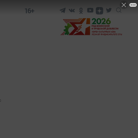
16+
0