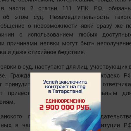
 в части 2 статьи 111 УПК РФ, обязан
 об этом суд. Незамедлительность таког
ообщение о невозможности явки сразу же п
причин с использованием любых доступны
ми причинами неявки могут быть неполучени
ка и даже стихийное бедствие.
еявки в суд, наступают для лиц, участвующих 
ве. Гражданский процессуальный кодекс Р
т принудительный привод истца и ответчика
т привести к весьма нежелательным дл
виям.
анского процессуального законодательств
нных в части 3 статьи 123 Конституции Р