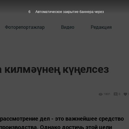
5
Автоматическое закрытие баннера через
Фоторепортажлар
Видео
Редакция
килмәүнең күңелсез
1601
0
 рассмотрение дел - это важнейшее средство
производства. Однако достичь этой цели