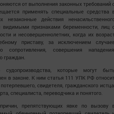
клоняются от выполнения законных требований 
ещается применять специальные средства 
х незаконные действия ненасильственног
с видимыми признаками беременности, лиц 
сти и несовершеннолетних, когда их возрас
ебному приставу, за исключением случае
о сопротивления, совершения нападения
ю граждан.
го судопроизводства, которые могут быт
лен в законе. К ним статья 111 УПК РФ относи
 потерпевшего, свидетеля, гражданского истца
рта, специалиста, переводчика и понятого.
причин, препятствующих явке по вызову 
емый, обвиняемый, потерпевший, свидетель 