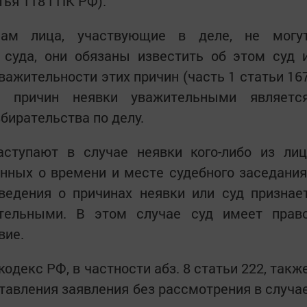
тья 118 ГПК РФ).
нам лица, участвующие в деле, не могу
 суда, они обязаны известить об этом суд 
важительности этих причин (часть 1 статьи 16
 причин неявки уважительными являетс
бирательства по делу.
ступают в случае неявки кого-либо из лиц
нных о времени и месте судебного заседания
ведения о причинах неявки или суд признае
тельными. В этом случае суд имеет прав
вие.
декс РФ, в частности абз. 8 статьи 222, такж
авления заявления без рассмотрения в случа