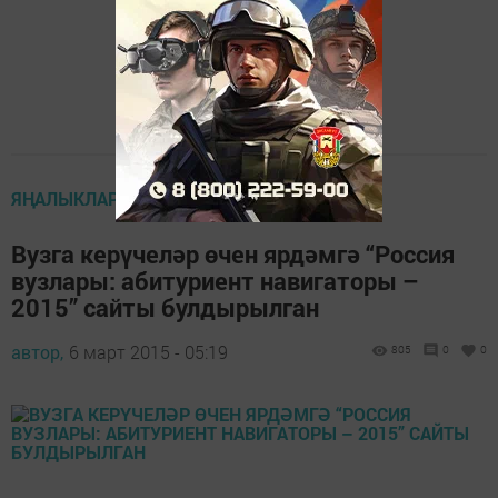
ЯҢАЛЫКЛАР
Вузга керүчеләр өчен ярдәмгә “Россия
вузлары: абитуриент навигаторы –
2015” сайты булдырылган
автор,
6 март 2015 - 05:19
805
0
0