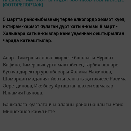
5 мартта районыбызның төрле өлкәләрдә хезмәт куеп,
ихтирам-хөрмәт яулаган дүрт хатын-кызы 8 март -
Халыкара хатын-кызлар көне уңаеннан оештырылган
чарада катнаштылар.
Алар - Тимершык авыл җирлеге башлыгы Нуршат
Вафина, Тимершык урта мәктәбенең тәрбия эшләре
буенча директор урынбасары Хәлимә Нәҗипова,
Шәмәрдән мәдәният йорты сәнгать җитәкчесе Рәсимә
Әсретдинова, Ике басу Арташтан шәхси эшмәкәр
Илһамия Гаянова.
Башкалага кузгалганчы аларны район башлыгы Рәис
Миңнеханов кабул итте