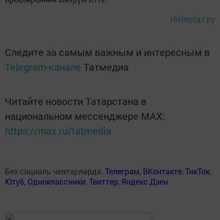
Интертат.ру
Следите за самым важным и интересным в
Telegram-канале
Татмедиа
Читайте новости Татарстана в
национальном мессенджере MАХ:
https://max.ru/tatmedia
Без социаль челтәрләрдә:
Телеграм
,
ВКонтакте
,
ТикТок
,
Ютуб
,
Одноклассники
,
Твиттер
,
Яндекс.Дзен