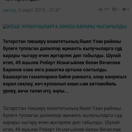
автор,
6 март 2015 - 07:47
755
0
0
Татарстан тикшерү комитетының Яшел Үзән районы
бүлеге туплаган дәлилләр җинаять кылучыларга суд
карары чыгару өчен җитәрлек дип табылды. Шулай
итеп, 49 яшьлек Роберт Исмәгыйлев белән Вячеслав
Баринов озак елга рәшәткә артына озатылды.
Башкарган гамәлләренә бәйле рәвештә, алар канунсыз
корал саклау, көч кулланып кеше һәм автомобиль
урлау, акча таләп итү, аңлы...
Татарстан тикшерү комитетының Яшел Үзән районы
бүлеге туплаган дәлилләр җинаять кылучыларга суд
карары чыгару өчен җитәрлек дип табылды. Шулай
итеп, 49 яшьлек Роберт Исмәгыйлев белән Вячеслав