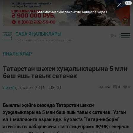
1
Автоматическое закрытие баннера через
САБА ЯҢАЛЫКЛАРЫ
16+
"Саба таңнары" газетасы - Саба районы
ЯҢАЛЫКЛАР
Татарстан шәхси хуҗалыкларына 5 млн
баш яшь тавык сатачак
автор,
6 март 2015 - 08:00
854
0
0
Быелгы җәйге сезонда Татарстан шәхси
хуҗалыкларына 5 млн баш яшь тавык сатачак. Узган
ел 1 миллионга азрак иде. Бу хакта "Татар-информ"
агентлыгы хәбәрчесенә «Татптицепром» ҖЧҖ генераль