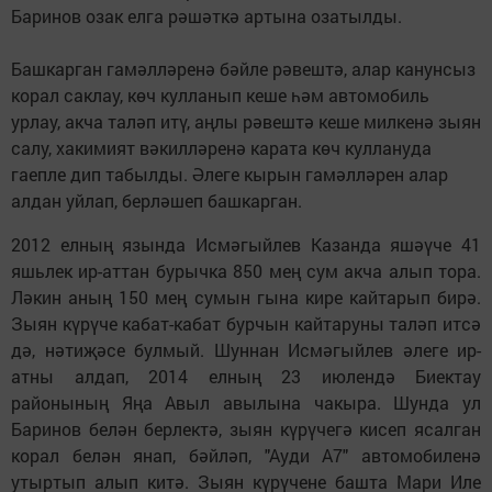
Баринов озак елга рәшәткә артына озатылды.
Башкарган гамәлләренә бәйле рәвештә, алар канунсыз
корал саклау, көч кулланып кеше һәм автомобиль
урлау, акча таләп итү, аңлы рәвештә кеше милкенә зыян
салу, хакимият вәкилләренә карата көч куллануда
гаепле дип табылды. Әлеге кырын гамәлләрен алар
алдан уйлап, берләшеп башкарган.
2012 елның язында Исмәгыйлев Казанда яшәүче 41
яшьлек ир-аттан бурычка 850 мең сум акча алып тора.
Ләкин аның 150 мең сумын гына кире кайтарып бирә.
Зыян күрүче кабат-кабат бурчын кайтаруны таләп итсә
дә, нәтиҗәсе булмый. Шуннан Исмәгыйлев әлеге ир-
атны алдап, 2014 елның 23 июлендә Биектау
районының Яңа Авыл авылына чакыра. Шунда ул
Баринов белән берлектә, зыян күрүчегә кисеп ясалган
корал белән янап, бәйләп, "Ауди А7" автомобиленә
утыртып алып китә. Зыян күрүчене башта Мари Иле