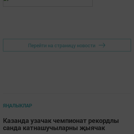
Перейти на страницу новости
ЯҢАЛЫКЛАР
Казанда узачак чемпионат рекордлы
санда катнашучыларны җыячак