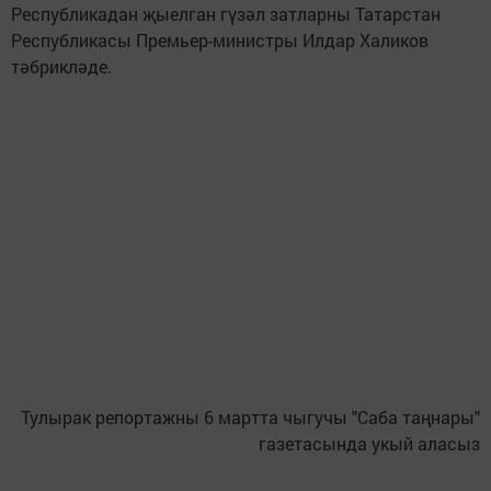
Республикадан җыелган гүзәл затларны Татарстан
Республикасы Премьер-министры Илдар Халиков
тәбрикләде.
Тулырак репортажны 6 мартта чыгучы "Саба таңнары"
газетасында укый аласыз