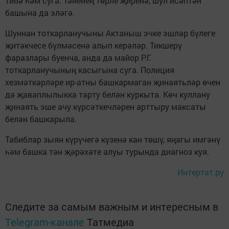
тибә һәм суга. Тәненең төрле җиренә, шул исәптән
башына да эләгә.
Шуннан тоткарланучыны Актаныш эчке эшләр бүлеге
җитәкчесе бүлмәсенә алып керәләр. Тикшерү
фаразлары буенча, анда да майор Р.Г.
тоткарланучының касыгына суга. Полиция
хезмәткәрләре ир-атны башкармаган җинаятьләр өчен
дә җаваплылыкка тарту белән куркыта. Көч куллану
җинаять эше ачу күрсәткечләрен арттыру максаты
белән башкарыла.
Табиблар зыян күрүчегә күзенә кан төшү, яңагы имгәнү
һәм башка тән җәрәхәте алуы турында диагноз куя.
Интертат.ру
Следите за самым важным и интересным в
Telegram-канале
Татмедиа