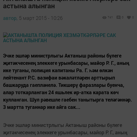
астына алынган
автор,
5 март 2015 - 10:26
741
0
0
Эчке эшләр министрлыгы Актаныш районы бүлеге
җитәкчесенең элеккеге урынбасары, майор Р. Г., аның
ике туганы, полиция капитаны Ра. Г. һәм өлкән
лейтенант Р.С. вазифаи вәкаләтләрен арттырып
башкаруда гаепләнелә. Тикшерү фаразлары буенча,
алар тоткарланган 24 яшьлек ир-атка карата көч
кулланган. Шул рәвешле гаебен танытырга теләгәннәр.
3 мартта туганнар ике айга сак...
Эчке эшләр министрлыгы Актаныш районы бүлеге
җитәкчесенең элеккеге урынбасары, майор Р. Г., аның