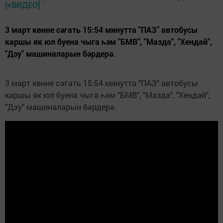
3 март көнне сәгать 15:54 минутта "ПАЗ" автобусы
каршы як юл буена чыга һәм "БМВ", "Мазда", "Хендай",
"Дэу" машиналарын бәрдерә.
3 март көнне сәгать 15:54 минутта "ПАЗ" автобусы
каршы як юл буена чыга һәм "БМВ", "Мазда", "Хендай",
"Дэу" машиналарын бәрдерә.