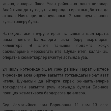
ягына, аннары Яшел Үзән районына алып киләләр.
Алай гына да түгел, утлы коралдан ир-атның битенә дә
аталар Ниятләре, көч кулланып 2 млн. сум акчаны
кулга төшерү була..
Нәтиҗәдә зыян күрүче ир-ат танышына шалтырата,
явыз ниятле бәндәләргә акча бирү шартларын
килештерә. Ә әлеге танышы ярдәмгә хокук
сакчыларына мөрәҗәгать итә. Шулай итеп, калган эш
оператив хезмәткәрләр күзәтүе астында уза.
24 июль иртәсендә Яшел Үзән районы Нарат бистәсе
тирәсендә акча биргән вакытта тоткындагы ир-ат азат
ителә. Шунысын да әйтергә кирәк: җинаятьчеләрне
тоткарлаган вакытта руль артында булган Баринов
полиция хезмәткәрен бәрдерергә дә өлгерә.
Суд Исмәгыйлев һәм Бариновны 11 һәм 13 елга
ирекләреннән мәхрүм итте.