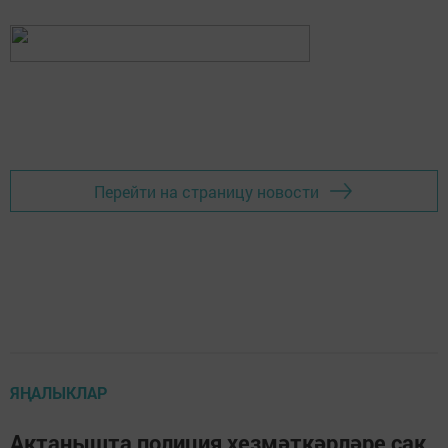
Перейти на страницу новости
ЯҢАЛЫКЛАР
Актанышта полиция хезмәткәрләре сак