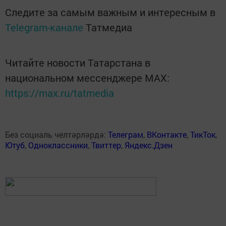
Следите за самым важным и интересным в
Telegram-канале
Татмедиа
Читайте новости Татарстана в
национальном мессенджере MАХ:
https://max.ru/tatmedia
Без социаль челтәрләрдә:
Телеграм
,
ВКонтакте
,
ТикТок
,
Ютуб
,
Одноклассники
,
Твиттер
,
Яндекс.Дзен