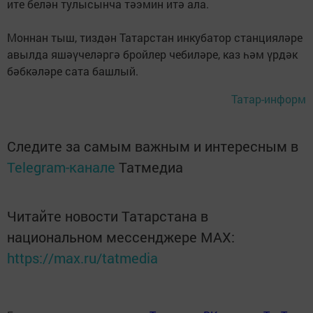
ите белән тулысынча тәэмин итә ала.
Моннан тыш, тиздән Татарстан инкубатор станцияләре
авылда яшәүчеләргә бройлер чебиләре, каз һәм үрдәк
бәбкәләре сата башлый.
Татар-информ
Следите за самым важным и интересным в
Telegram-канале
Татмедиа
Читайте новости Татарстана в
национальном мессенджере MАХ:
https://max.ru/tatmedia