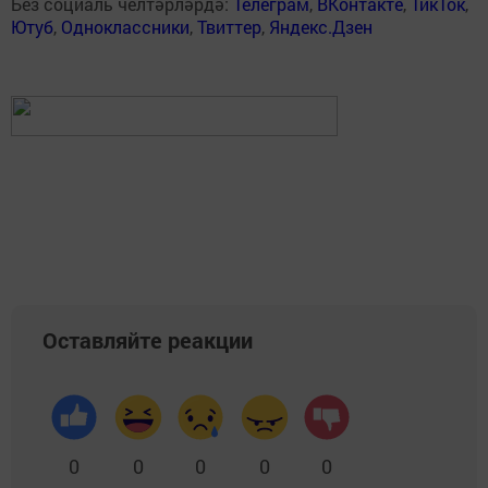
Без социаль челтәрләрдә:
Телеграм
,
ВКонтакте
,
ТикТок
,
Ютуб
,
Одноклассники
,
Твиттер
,
Яндекс.Дзен
Оставляйте реакции
0
0
0
0
0