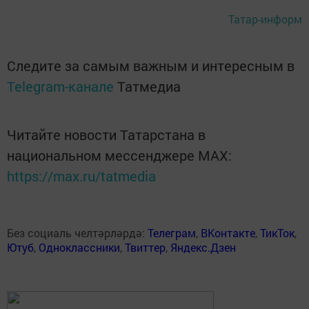
Татар-информ
Следите за самым важным и интересным в
Telegram-канале
Татмедиа
Читайте новости Татарстана в
национальном мессенджере MАХ:
https://max.ru/tatmedia
Без социаль челтәрләрдә:
Телеграм
,
ВКонтакте
,
ТикТок
,
Ютуб
,
Одноклассники
,
Твиттер
,
Яндекс.Дзен