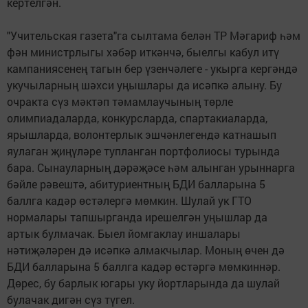
кертелгән.
"Учительская газета"га сылтама белән ТР Мәгариф һәм
фән министрлыгы хәбәр иткәнчә, быелгы кабул итү
кампаниясенең тагын бер үзенчәлеге - укырга кергәндә
укучыларның шәхси уңышлары да исәпкә алыну. Бу
очракта сүз мәктәп тәмамлаучының төрле
олимпиадаларда, конкурсларда, спартакиаларда,
ярышларда, волонтерлык эшчәнлегендә катнашып
яулаган җиңүләре тупланган портфолиосы турында
бара. Сынауларның дәрәҗәсе һәм алынган урыннарга
бәйле рәвештә, абитуриентның БДИ балларына 5
баллга кадәр өстәлергә мөмкин. Шулай ук ГТО
нормалары тапшырганда ирешелгән уңышлар да
артык булмачак. Быел йомгаклау иншалары
нәтиҗәләрен дә исәпкә алмакчылар. Моның өчен дә
БДИ балларына 5 баллга кадәр өстәргә мөмкиннәр.
Дөрес, бу барлык югары уку йортларында да шулай
булачак дигән сүз түгел.