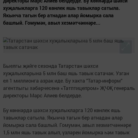
директоры Марс Алиев белдерде. Бу көннәрдә шәхси
хуҗалыкларга 120 көнлек яшь тавыклар сатыла.
Якынча тагын бер атнадан алар йомырка сала
башлый. Гомумән, авыл хезмәтчәннәре...
Быелгы җәйге сезонда Татарстан шәхси
хуҗалыкларына 5 млн баш яшь тавык сатачак. Узган
ел 1 миллионга азрак иде. Бу хакта "Татар-информ"
агентлыгы хәбәрчесенә «Татптицепром» ҖЧҖ генераль
директоры Марс Алиев белдерде.
Бу көннәрдә шәхси хуҗалыкларга 120 көнлек яшь
тавыклар сатыла. Якынча тагын бер атнадан алар
йомырка сала башлый. Гомумән, авыл хезмәтчәннәре
1,5 млн яшь тавык алып, үзләрен йомырка һәм тавык