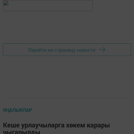
Перейти на страницу новости
ЯҢАЛЫКЛАР
Кеше урлаучыларга хөкем карары
чыгарылды