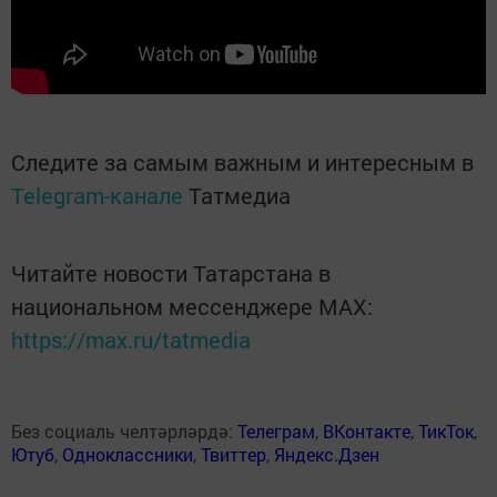
Следите за самым важным и интересным в
Telegram-канале
Татмедиа
Читайте новости Татарстана в
национальном мессенджере MАХ:
https://max.ru/tatmedia
Без социаль челтәрләрдә:
Телеграм
,
ВКонтакте
,
ТикТок
,
Ютуб
,
Одноклассники
,
Твиттер
,
Яндекс.Дзен