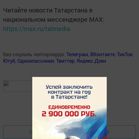
Читайте новости Татарстана в
национальном мессенджере MАХ:
https://max.ru/tatmedia
Без социаль челтәрләрдә:
Телеграм
,
ВКонтакте
,
ТикТок
,
Ютуб
,
Одноклассники
,
Твиттер
,
Яндекс.Дзен
Перейти на страницу новости