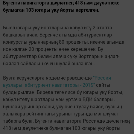
Бүгенгә навигаторга дәүләтнең 418 һәм дәүләтнеке
булмаган 103 югары уку йорты кертелгән.
Быел югары уку йортларына кабул итү 2 этапта
башкарылачак. Беренче агымда абитуриентлар
конкурслы урыннарның 80 проценты, икенче агымда
исә калган 20 проценты өчен көрәшәчәк. Бу
абитуриентлар белем алачак уку йортларын аңлап-
бәяләп сайласын өчен шулай эшләнгән.
Вузга керүчеләргә ярдәмче рәвешендә
"Россия
вузлары: абитуриент навигаторы - 2015"
сайты
булдырылган. Биредә теге яисә бу югары уку йорты,
кабул ителү шартлары һәм уртача БДИ баллары,
бушлай урыннар саны, уку өчен түләү бәясе, вузның
халыкара рейтингтагы урыны турында мәгълүмат
табарга була. Бүгенгә навигаторга Россиядә дәүләтнең
418 һәм дәүләтнеке булмаган 103 югары уку йорты