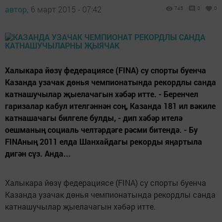
автор,
6 март 2015 - 07:42
745
0
0
Халыкара йөзү федерациясе (FINA) су спорты буенча
Казанда узачак дөнья чемпионатында рекордлы санда
катнашучылар җыелачагын хәбәр итте. - Беренчел
гаризалар кабул ителгәннән соң, Казанда 181 ил вәкиле
катнашачагы билгеле булды, - дип хәбәр ителә
оешманың социаль челтәрдәге рәсми битендә. - Бу
FINAның 2011 елда Шанхайдагы рекорды яңартыла
дигән сүз. Анда...
Халыкара йөзү федерациясе (FINA) су спорты буенча
Казанда узачак дөнья чемпионатында рекордлы санда
катнашучылар җыелачагын хәбәр итте.