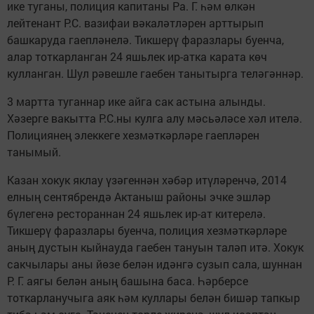
ике туганы, полиция капитаны Ра. Г. һәм өлкән
лейтенант Р.С. вазифаи вәкаләтләрен арттырып
башкаруда гаепләнелә. Тикшерү фаразлары буенча,
алар тоткарланган 24 яшьлек ир-атка карата көч
кулланган. Шул рәвешле гаебен танытырга теләгәннәр.
3 мартта туганнар ике айга сак астына алынды.
Хәзерге вакытта Р.С.ны кулга алу мәсьәләсе хәл ителә.
Полициянең элеккеге хезмәткәрләре гаепләрен
танымый.
Казан хокук яклау үзәгеннән хәбәр итүләренчә, 2014
елның сентябрендә Актаныш районы эчке эшләр
бүлегенә рестораннан 24 яшьлек ир-ат китерелә.
Тикшерү фаразлары буенча, полиция хезмәткәрләре
аның дустын кыйнауда гаебен тануын таләп итә. Хокук
сакчылары аны йөзе белән идәнгә сузып сала, шуннан
Р. Г. аягы белән аның башына баса. Һәрберсе
тоткарланучыга аяк һәм куллары белән бишәр тапкыр