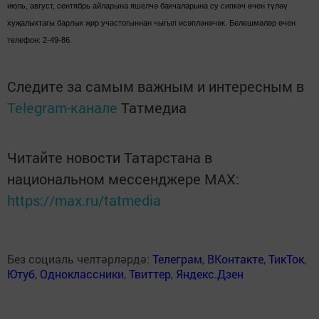
июль, август, сентябрь айларына яшелчә бакчаларына су сипкәч өчен түләү
хуҗалыктагы барлык җир участогыннан чыгып исәпләнәчәк. Белешмәләр өчен
телефон: 2-49-86.
Следите за самым важным и интересным в
Telegram-канале
Татмедиа
Читайте новости Татарстана в
национальном мессенджере MАХ:
https://max.ru/tatmedia
Без социаль челтәрләрдә:
Телеграм
,
ВКонтакте
,
ТикТок
,
Ютуб
,
Одноклассники
,
Твиттер
,
Яндекс.Дзен