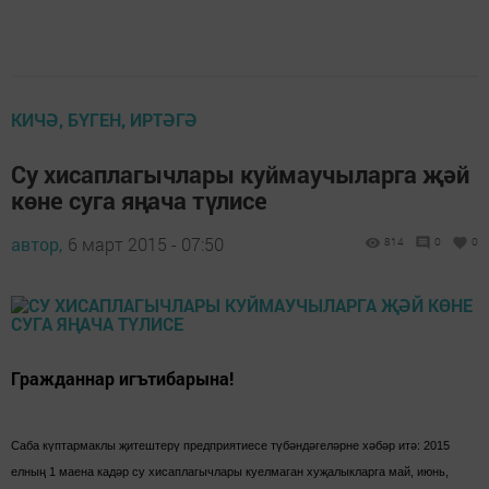
КИЧӘ, БҮГЕН, ИРТӘГӘ
Су хисаплагычлары куймаучыларга җәй
көне суга яңача түлисе
автор,
6 март 2015 - 07:50
814
0
0
Гражданнар игътибарына!
Саба күптармаклы җитештерү предприятиесе түбәндәгеләрне хәбәр итә: 2015
елның 1 маена кадәр су хисаплагычлары куелмаган хуҗалыкларга май, июнь,