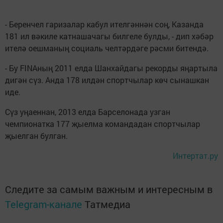
- Беренчел гаризалар кабул ителгәннән соң, Казанда
181 ил вәкиле катнашачагы билгеле булды, - дип хәбәр
ителә оешманың социаль челтәрдәге рәсми битендә.
- Бу FINAның 2011 елда Шанхайдагы рекорды яңартыла
дигән сүз. Анда 178 илдән спортчылар көч сынашкан
иде.
Сүз уңаеннан, 2013 елда Барселонада узган
чемпионатка 177 җыелма командадан спортчылар
җыелган булган.
Интертат.ру
Следите за самым важным и интересным в
Telegram-канале
Татмедиа