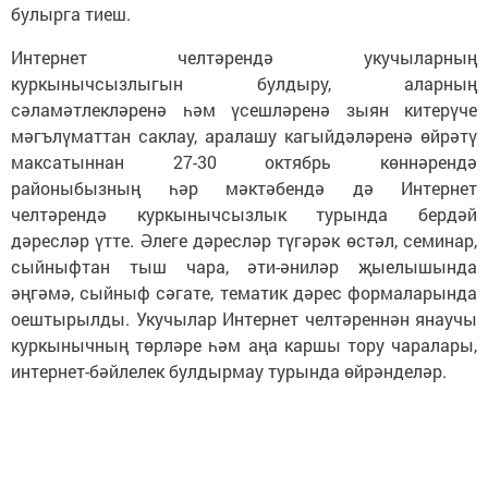
булырга тиеш.
Интернет челтәрендә укучыларның
куркынычсызлыгын булдыру, аларның
сәламәтлекләренә һәм үсешләренә зыян китерүче
мәгълүматтан саклау, аралашу кагыйдәләренә өйрәтү
максатыннан 27-30 октябрь көннәрендә
районыбызның һәр мәктәбендә дә Интернет
челтәрендә куркынычсызлык турында бердәй
дәресләр үтте. Әлеге дәресләр түгәрәк өстәл, семинар,
сыйныфтан тыш чара, әти-әниләр җыелышында
әңгәмә, сыйныф сәгате, тематик дәрес формаларында
оештырылды. Укучылар Интернет челтәреннән янаучы
куркынычның төрләре һәм аңа каршы тору чаралары,
интернет-бәйлелек булдырмау турында өйрәнделәр.