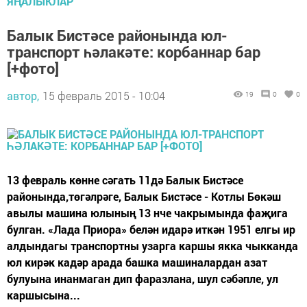
ЯҢАЛЫКЛАР
Балык Бистәсе районында юл-
транспорт һәлакәте: корбаннар бар
[+фото]
автор,
15 февраль 2015 - 10:04
19
0
0
13 февраль көнне сәгать 11дә Балык Бистәсе
районында,төгәлрәге, Балык Бистәсе - Котлы Бөкәш
авылы машина юлының 13 нче чакрымында фаҗига
булган. «Лада Приора» белән идарә иткән 1951 елгы ир
алдындагы транспортны узарга каршы якка чыкканда
юл кирәк кадәр арада башка машиналардан азат
булуына инанмаган дип фаразлана, шул сәбәпле, ул
каршысына...