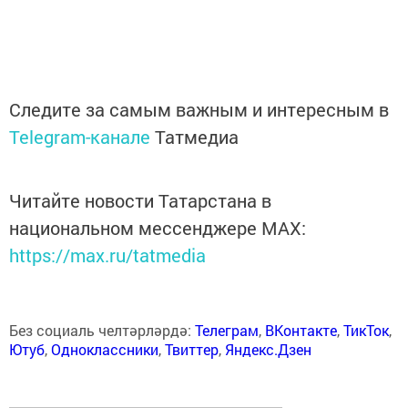
Следите за самым важным и интересным в
Telegram-канале
Татмедиа
Читайте новости Татарстана в
национальном мессенджере MАХ:
https://max.ru/tatmedia
Без социаль челтәрләрдә:
Телеграм
,
ВКонтакте
,
ТикТок
,
Ютуб
,
Одноклассники
,
Твиттер
,
Яндекс.Дзен