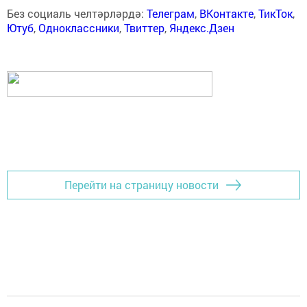
Без социаль челтәрләрдә:
Телеграм
,
ВКонтакте
,
ТикТок
,
Ютуб
,
Одноклассники
,
Твиттер
,
Яндекс.Дзен
Перейти на страницу новости