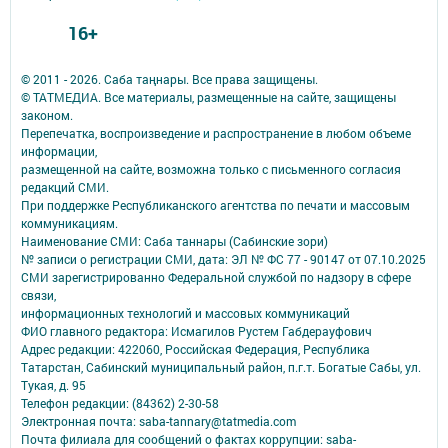
16+
© 2011 - 2026. Саба таңнары. Все права защищены.
© ТАТМЕДИА. Все материалы, размещенные на сайте, защищены
законом.
Перепечатка, воспроизведение и распространение в любом объеме
информации,
размещенной на сайте, возможна только с письменного согласия
редакций СМИ.
При поддержке Республиканского агентства по печати и массовым
коммуникациям.
Наименование СМИ: Саба таннары (Сабинские зори)
№ записи о регистрации СМИ, дата: ЭЛ № ФС 77 - 90147 от 07.10.2025
СМИ зарегистрированно Федеральной службой по надзору в сфере
связи,
информационных технологий и массовых коммуникаций
ФИО главного редактора: Исмагилов Рустем Габдерауфович
Адрес редакции: 422060, Российская Федерация, Республика
Татарстан, Сабинский муниципальный район, п.г.т. Богатые Сабы, ул.
Тукая, д. 95
Телефон редакции: (84362) 2-30-58
Электронная почта: saba-tannary@tatmedia.com
Почта филиала для сообщений о фактах коррупции: saba-