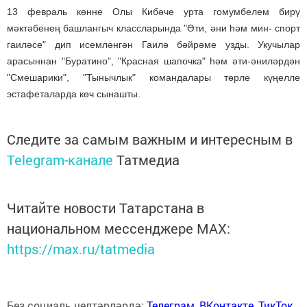
13 февраль көнне Олы Кибәче урта гомумбелем бирү
мәктәбенең
башлангыч классларында "Әти, әни һәм мин- спорт
гаиләсе" дип исемләнгән
Гаилә бәйрәме узды. Укучылар
арасыннан "Буратино", "Красная шапочка" һәм әти-әниләрдән
"Смешарики", "Тынычлык" командалары төрле күңелле
эстафеталарда көч сынашты.
Следите за самым важным и интересным в
Telegram-канале
Татмедиа
Читайте новости Татарстана в
национальном мессенджере MАХ:
https://max.ru/tatmedia
Без социаль челтәрләрдә:
Телеграм
,
ВКонтакте
,
ТикТок
,