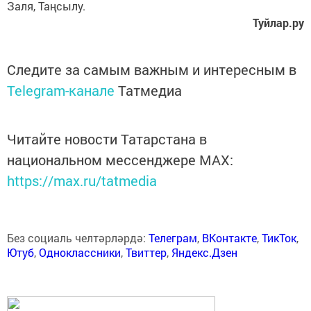
Заля, Таңсылу.
Туйлар.ру
Следите за самым важным и интересным в
Telegram-канале
Татмедиа
Читайте новости Татарстана в
национальном мессенджере MАХ:
https://max.ru/tatmedia
Без социаль челтәрләрдә:
Телеграм
,
ВКонтакте
,
ТикТок
,
Ютуб
,
Одноклассники
,
Твиттер
,
Яндекс.Дзен