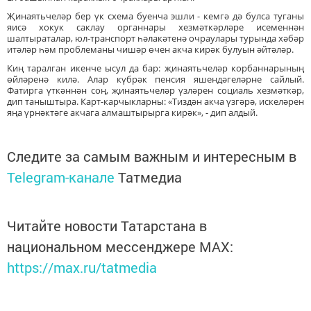
Җинаятьчеләр бер үк схема буенча эшли - кемгә дә булса туганы
яисә хокук саклау органнары хезмәткәрләре исеменнән
шалтыраталар, юл-транспорт һәлакәтенә очраулары турында хәбәр
итәләр һәм проблеманы чишәр өчен акча кирәк булуын әйтәләр.
Киң таралган икенче ысул да бар: җинаятьчеләр корбаннарының
өйләренә килә. Алар күбрәк пенсия яшендәгеләрне сайлый.
Фатирга үткәннән соң, җинаятьчеләр үзләрен социаль хезмәткәр,
дип таныштыра. Карт-карчыкларны: «Тиздән акча үзгәрә, искеләрен
яңа үрнәктәге акчага алмаштырырга кирәк», - дип алдый.
Следите за самым важным и интересным в
Telegram-канале
Татмедиа
Читайте новости Татарстана в
национальном мессенджере MАХ:
https://max.ru/tatmedia