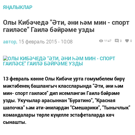
ЯҢАЛЫКЛАР
Олы Кибәчедә "Әти, әни һәм мин - спорт
гаиләсе" Гаилә бәйрәме узды
автор,
15 февраль 2015 - 10:08
1147
0
0
13 февраль көнне Олы Кибәче урта гомумбелем бирү
мәктәбенең башлангыч классларында "Әти, әни һәм
мин- спорт гаиләсе" дип исемләнгән Гаилә бәйрәме
узды. Укучылар арасыннан "Буратино", "Красная
шапочка" һәм әти-әниләрдән "Смешарики", "Тынычлык"
командалары төрле күңелле эстафеталарда көч
сынашты.