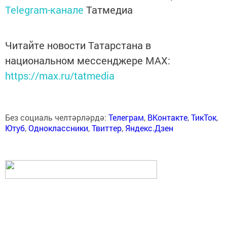
Telegram-канале
Татмедиа
Читайте новости Татарстана в
национальном мессенджере MАХ:
https://max.ru/tatmedia
Без социаль челтәрләрдә:
Телеграм
,
ВКонтакте
,
ТикТок
,
Ютуб
,
Одноклассники
,
Твиттер
,
Яндекс.Дзен