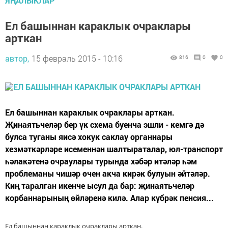
ЯҢАЛЫКЛАР
Ел башыннан караклык очраклары
арткан
автор,
15 февраль 2015 - 10:16
816
0
0
Ел башыннан караклык очраклары арткан.
Җинаятьчеләр бер үк схема буенча эшли - кемгә дә
булса туганы яисә хокук саклау органнары
хезмәткәрләре исеменнән шалтыраталар, юл-транспорт
һәлакәтенә очраулары турында хәбәр итәләр һәм
проблеманы чишәр өчен акча кирәк булуын әйтәләр.
Киң таралган икенче ысул да бар: җинаятьчеләр
корбаннарының өйләренә килә. Алар күбрәк пенсия...
Ел башыннан караклык очраклары арткан.