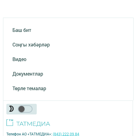
Баш бит
Соңгы хәбәрләр
Видео
Документлар
Төрле темалар
Телефон АО «ТАТМЕДИА»:
(843) 222 09 84