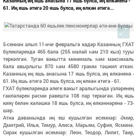
Казанның иң яшь анасына 17 яшь булса, иң өлкәненә -
61. Иң яшь әтигә 20 яшь булса, иң өлкән әтигә...
5-сеннән алып 11-нче февральгә кадәр Казанның ГХАТ
бүлекләрендә 465 бала (255 малай һәм 210 кыз) тууы
теркәлгән. Туган вакытта минималь һәм максималь
бала авырлыгы 870 һәм 4580 грамм тәшкил иткән.
Казанның иң яшь анасына 17 яшь булса, иң өлкәненә -
61. Иң яшь әтигә 20 яшь булса, иң өлкән әтигә - 61.
ГХАТ бүлекләрендә әлеге вакыт аралыгында үзләренең
гаиләләрен рәсми рәвештә 108 пар теркәгән. Иң яшь
кияү белән кәләшкә 18 яшь булса, иң өлкәннәренә - 73-
шәр.
Атна дәвамында иң еш кушылган исемнәр: Әмир,
Дмитрий, Илья, Тимур, Алисә, Мәрьям, Суфия, Ясминә.
Сирәк кушылган исемнәр: Леон, Теодор, Лилит, Таир,