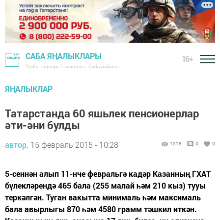
САБА ЯҢАЛЫКЛАРЫ
16+
"Саба таңнары" газетасы - Саба районы
ЯҢАЛЫКЛАР
Татарстанда 60 яшьлек пенсионерлар
әти-әни булды
автор,
15 февраль 2015 - 10:28
1518
0
0
5-сеннән алып 11-нче февральгә кадәр Казанның ГХАТ
бүлекләрендә 465 бала (255 малай һәм 210 кыз) тууы
теркәлгән. Туган вакытта минималь һәм максималь
бала авырлыгы 870 һәм 4580 грамм тәшкил иткән.