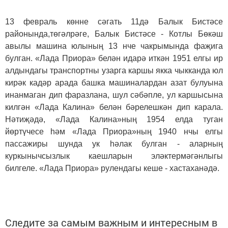
13 февраль көнне сәгать 11дә Балык Бистәсе
районында,төгәлрәге, Балык Бистәсе - Котлы Бөкәш
авылы машина юлының 13 нче чакрымында фаҗига
булган. «Лада Приора» белән идарә иткән 1951 елгы ир
алдындагы транспортны узарга каршы якка чыкканда юл
кирәк кадәр арада башка машиналардан азат булуына
инанмаган дип фаразлана, шул сәбәпле, ул каршысына
килгән «Лада Калина» белән бәрелешкән дип карала.
Нәтиҗәдә, «Лада Калина»ның 1954 елда туган
йөртүчесе һәм «Лада Приора»ның 1940 нчы елгы
пассажиры шунда ук һәлак булган - аларның
куркынычсызлык каешларын эләктермәгәнлыгы
билгеле. «Лада Приора» рулендагы кеше - хастаханәдә.
Следите за самым важным и интересным в