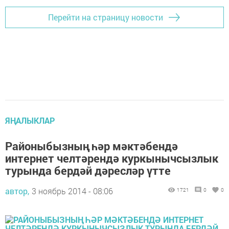
Перейти на страницу новости
ЯҢАЛЫКЛАР
Районыбызның һәр мәктәбендә
интернет челтәрендә куркынычсызлык
турында бердәй дәресләр үтте
автор,
3 ноябрь 2014 - 08:06
1721
0
0