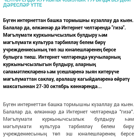
Бүген интернеттан башка тормышны күзаллау да кыен.
Балалар да, өлкәннәр дә Интернет челтәрендә "гизә".
Мәгълүмати куркынычсызлык булдыру һәм
мәгълүмати культура тәрбияләү белем бирү
учреждениесының төп эш юнәлешләренең берсе
булырга тиеш. Интернет челтәрендә укучыларның
куркынычсызлыгын булдыру, аларның
сәламәтлекләренә һәм үсешләренә зыян китерүче
мәгълүматтан саклау, аралашу кагыйдәләренә өйрәтү
максатыннан 27-30 октябрь көннәрендә...
Бүген интернеттан башка тормышны күзаллау да кыен.
Балалар да, өлкәннәр дә Интернет челтәрендә "гизә".
Мәгълүмати куркынычсызлык булдыру һәм
мәгълүмати культура тәрбияләү белем бирү
учреждениесының төп эш юнәлешләренең берсе