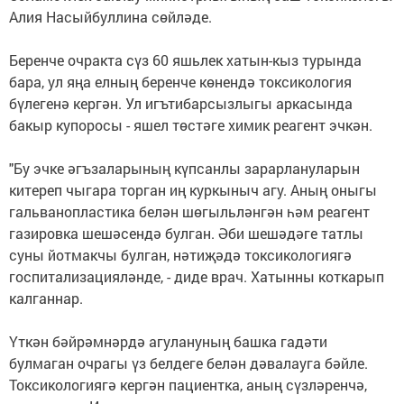
Алия Насыйбуллина сөйләде.
Беренче очракта сүз 60 яшьлек хатын-кыз турында
бара, ул яңа елның беренче көнендә токсикология
бүлегенә кергән. Ул игътибарсызлыгы аркасында
бакыр купоросы - яшел төстәге химик реагент эчкән.
"Бу эчке әгъзаларының күпсанлы зарарлануларын
китереп чыгара торган иң куркыныч агу. Аның оныгы
гальванопластика белән шөгыльләнгән һәм реагент
газировка шешәсендә булган. Әби шешәдәге татлы
суны йотмакчы булган, нәтиҗәдә токсикологиягә
госпитализацияләнде, - диде врач. Хатынны коткарып
калганнар.
Үткән бәйрәмнәрдә агулануның башка гадәти
булмаган очрагы үз белдеге белән дәвалауга бәйле.
Токсикологиягә кергән пациентка, аның сүзләренчә,