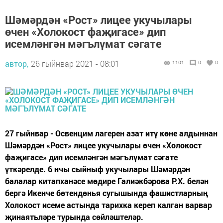
Шәмәрдән «Рост» лицее укучылары
өчен «Холокост фаҗигасе» дип
исемләнгән мәгълүмат сәгате
автор,
26 гыйнвар 2021 - 08:01
1101
0
0
27 гыйнвар - Освенцим лагерен азат итү көне алдыннан
Шәмәрдән «Рост» лицее укучылары өчен «Холокост
фаҗигасе» дип исемләнгән мәгълүмат сәгате
үткәрелде. 6 нчы сыйныф укучылары Шәмәрдән
балалар китапханәсе мөдире Галиәкбәрова Р.Х. белән
бергә Икенче бөтендөнья сугышында фашистларның
Холокост исеме астында тарихка кереп калган варвар
җинаятьләре турында сөйләштеләр.