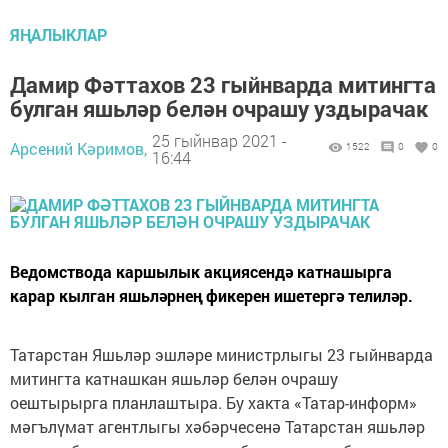
ЯҢАЛЫКЛАР
Дамир Фәттахов 23 гыйнварда митингта
булган яшьләр белән очрашу уздырачак
25 гыйнвар 2021 -
Арсений Кәримов,
1522
0
0
16:44
Ведомствода каршылык акциясендә катнашырга
карар кылган яшьләрнең фикерен ишетергә телиләр.
Татарстан Яшьләр эшләре министрлыгы 23 гыйнварда
митингта катнашкан яшьләр белән очрашу
оештырырга планлаштыра. Бу хакта «Татар-информ»
мәгълүмат агентлыгы хәбәрчесенә Татарстан яшьләр