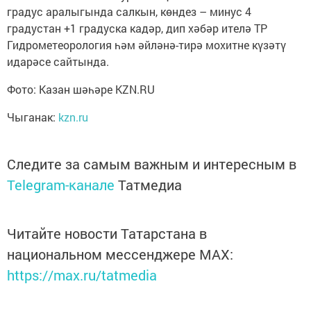
градус аралыгында салкын, көндез – минус 4
градустан +1 градуска кадәр, дип хәбәр ителә ТР
Гидрометеорология һәм әйләнә-тирә мохитне күзәтү
идарәсе сайтында.
Фото: Казан шәһәре KZN.RU
Чыганак:
kzn.ru
Следите за самым важным и интересным в
Telegram-канале
Татмедиа
Читайте новости Татарстана в
национальном мессенджере MАХ:
https://max.ru/tatmedia