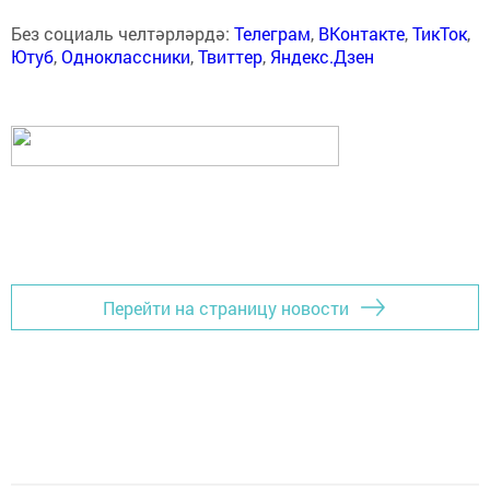
Без социаль челтәрләрдә:
Телеграм
,
ВКонтакте
,
ТикТок
,
Ютуб
,
Одноклассники
,
Твиттер
,
Яндекс.Дзен
Перейти на страницу новости