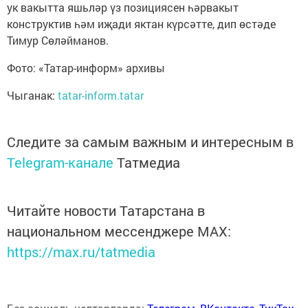
ук вакытта яшьләр үз позициясен һәрвакыт
конструктив һәм иҗади яктан күрсәтте, дип өстәде
Тимур Сөләйманов.
Фото: «Татар-информ» архивы
Чыганак:
tatar-inform.tatar
Следите за самым важным и интересным в
Telegram-канале
Татмедиа
Читайте новости Татарстана в
национальном мессенджере MАХ:
https://max.ru/tatmedia