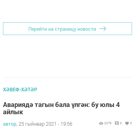
Перейти на страницу новости
ХӘВЕФ-ХӘТӘР
Авариядә тагын бала үлгән: бу юлы 4
айлык
автор,
25 гыйнвар 2021 - 19:56
2279
0
0