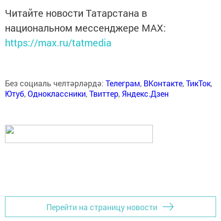
Читайте новости Татарстана в
национальном мессенджере MАХ:
https://max.ru/tatmedia
Без социаль челтәрләрдә:
Телеграм
,
ВКонтакте
,
ТикТок
,
Ютуб
,
Одноклассники
,
Твиттер
,
Яндекс.Дзен
Перейти на страницу новости