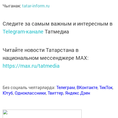
Чыганак:
tatar-inform.ru
Следите за самым важным и интересным в
Telegram-канале
Татмедиа
Читайте новости Татарстана в
национальном мессенджере MАХ:
https://max.ru/tatmedia
Без социаль челтәрләрдә:
Телеграм
,
ВКонтакте
,
ТикТок
,
Ютуб
,
Одноклассники
,
Твиттер
,
Яндекс.Дзен