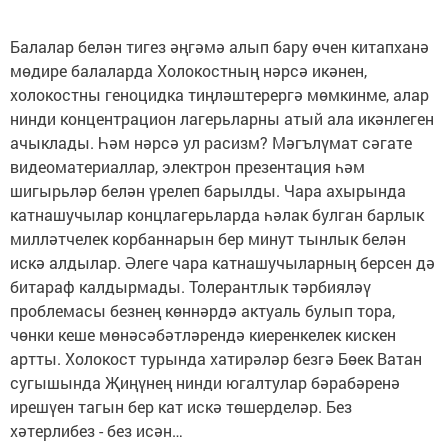
Балалар белән тигез әңгәмә алып бару өчен китапханә
мөдире балаларда Холокостның нәрсә икәнен,
холокостны геноцидка тиңләштерергә мөмкинме, алар
нинди концентрацион лагерьларны атый ала икәнлеген
ачыклады. Һәм нәрсә ул расизм? Мәгълүмат сәгате
видеоматериаллар, электрон презентация һәм
шигырьләр белән үрелеп барылды. Чара ахырында
катнашучылар концлагерьларда һәлак булган барлык
милләтчелек корбаннарын бер минут тынлык белән
искә алдылар. Әлеге чара катнашучыларның берсен дә
битараф калдырмады. Толерантлык тәрбияләү
проблемасы безнең көннәрдә актуаль булып тора,
чөнки кеше мөнәсәбәтләрендә киеренкелек кискен
артты. Холокост турында хатирәләр безгә Бөек Ватан
сугышында Җиңүнең нинди югалтулар бәрабәренә
ирешүен тагын бер кат искә төшерделәр. Без
хәтерлибез - без исән…