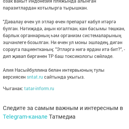
озак вакыт Индонезия пляжында алынган
паразитлардан котылырга тырышкан.
"Дәвалау өчен ул этләр өчен препарат кабул итәргә
булган. Нәтиҗәдә, аңын югалткан, кан басымы төшкән,
барлык органнарның һәм организм системаларының
эшчәнлеге бозылган. Ни өчен ул моны эшләдең, дигән
сорауга пациентканың: "Этләргә нигә ярдәм итә бит?", -
дип җавап биргәнен ТР баш токсикологы сөйләде.
Алия Насыйбуллина белән интервьюның тулы
версиясен
sntat.ru
сайтында укыгыз.
Чыганак:
tatar-inform.ru
Следите за самым важным и интересным в
Telegram-канале
Татмедиа