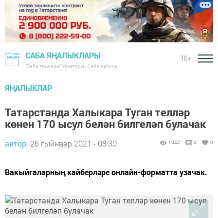
САБА ЯҢАЛЫКЛАРЫ
16+
"Саба таңнары" газетасы - Саба районы
ЯҢАЛЫКЛАР
Татарстанда Халыкара Туган телләр
көнен 170 ысул белән билгеләп булачак
автор,
26 гыйнвар 2021 - 08:30
1042
0
0
Вакыйгаларның кайберләре онлайн-форматта узачак.