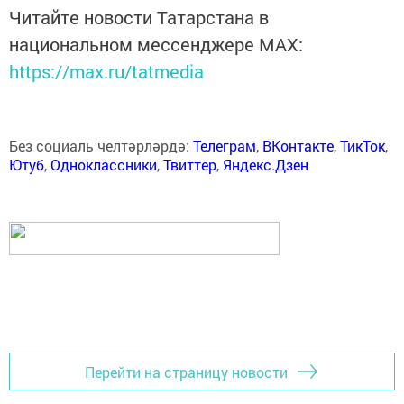
Читайте новости Татарстана в
национальном мессенджере MАХ:
https://max.ru/tatmedia
Без социаль челтәрләрдә:
Телеграм
,
ВКонтакте
,
ТикТок
,
Ютуб
,
Одноклассники
,
Твиттер
,
Яндекс.Дзен
Перейти на страницу новости