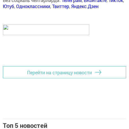
Без социаль челтәрләрдә:
Телеграм
,
ВКонтакте
,
ТикТок
,
Ютуб
,
Одноклассники
,
Твиттер
,
Яндекс.Дзен
Перейти на страницу новости
Топ 5 новостей