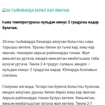
Һава температурасы нульдән минус 2 градуска кадәр
булачак.
26-нчы гыйнварда Казанда аязучан болытлы һава
торышы көтелә. Урыны белән аз гына кар, юеш кар
явачак, төннәрен аерым районнарда томан. Җил
көньяктан уртача, көндез көньяктан көнбатышка таба
күчүче уртача. Төнлә 2-4 градус салкын, көндез –
нульдән минус 2 градуска кадәр. Юлларда бозлавык
саклана.
Гомумән алганда, Татарстан буенча болытлы булачак,
көндез аязучан, урыны белән бераз юеш кар явачак.
Аерым районнарда томан булуы көтелә. Көньяктан,
көньяк-көнбатыштан уртача җил көтелә. Төнлә 2-7