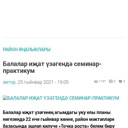
РАЙОН ЯҢАЛЫКЛАРЫ
Балалар иҗат үзәгендә семинар-
практикум
автор,
25 гыйнвар 2021 - 16:05
1157
0
0
Балалар иҗат үзәгенең агымдагы уку елы планы
нигезендә 22 нче гыйнвар көнне, район мәктәпләре
базасында эшләп килүче «Точка роста» белем бирү