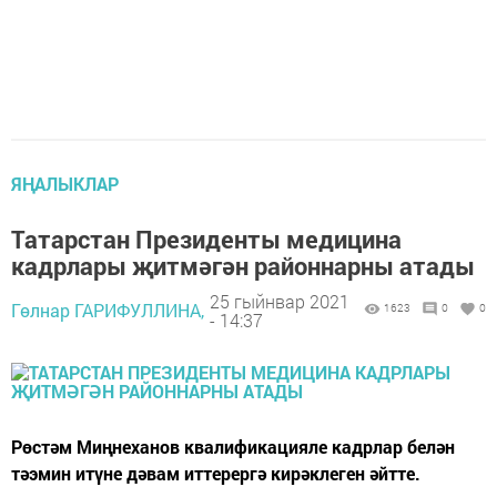
ЯҢАЛЫКЛАР
Татарстан Президенты медицина
кадрлары җитмәгән районнарны атады
25 гыйнвар 2021
Гөлнар ГАРИФУЛЛИНА,
1623
0
0
- 14:37
Рөстәм Миңнеханов квалификацияле кадрлар белән
тәэмин итүне дәвам иттерергә кирәклеген әйтте.