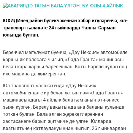
ЮХИДИнең район бүлекчәсеннән хәбәр итүләренчә, юл-
транспорт һәлакәте 24 гыйнварда Чаллы-Сарман
юлында булган.
Беренчел мәгълүмат буенча, «Дэу Нексия» автомобиле
каршы як полосага чыгып, «Лада Гранта» машинасы
белән кара-каршы бәрелешкән. Каты бәрелешүдән соң
ике машина да җимерелгән.
Юл-транспорт һәлакәтендә «Дэу Нексия»
автомобилендәге ир белән хатын һәм «Лада Гранта»
машинасындагы 4 айлык бала һәм аның әти-әнисе
зыян күргән. Бәрелү вакытында ана баланы кулында
тоткан булган. Бала алган җәрәхәтләреннән
хастаханәгә барып җитмичә дә үлгән. Юлларда
вәзгыятьнең катлаулануыннан чыгып, 26 гыйнвардан