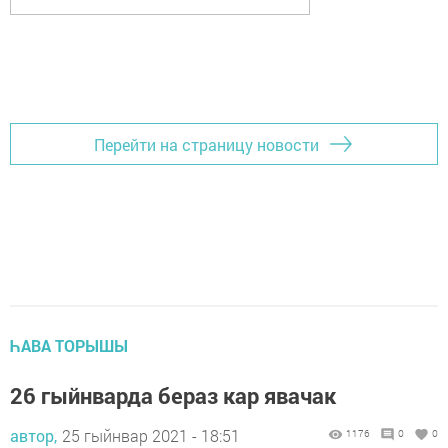
Перейти на страницу новости
ҺАВА ТОРЫШЫ
26 гыйнварда бераз кар явачак
автор,
25 гыйнвар 2021 - 18:51
1176
0
0