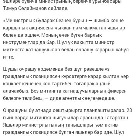
эшләре буенча министрының беренче урынбасары
Тимур Сөләйманов сөйләде.
«Министрлык буларак безнең бурыч — шимбә көнне
каршылык акциясенә чыккан һәм чыкмаган яшьләр
белән дә эшләү. Моның өчен бүген барлык
инструментлар да бар. Шул ук вакытта министр
митингта катнашучылар белән очрашу карарын кабул
итте.
Шушы очрашу ярдәмендә без шул рәвешле үз
гражданлык позициясен күрсәтергә карар кылган һәр
конкрет кешенең көн тәртибен төгәлрәк аңлый
алачакбыз. Без митингта катнашучыларның фикерен
белергә телибез», — диде агентлык әңгәмәдәше.
Очрашуны бу атнада оештырырга планлаштыралар. 23
гыйнварда митингка чыгучылар арасында Татарстан
Яшьләр министрлыгының танышлары һәм актив
гражданлык позициясе булган яшьләр бар иде. Шул