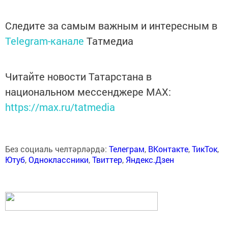
Следите за самым важным и интересным в
Telegram-канале
Татмедиа
Читайте новости Татарстана в
национальном мессенджере MАХ:
https://max.ru/tatmedia
Без социаль челтәрләрдә:
Телеграм
,
ВКонтакте
,
ТикТок
,
Ютуб
,
Одноклассники
,
Твиттер
,
Яндекс.Дзен