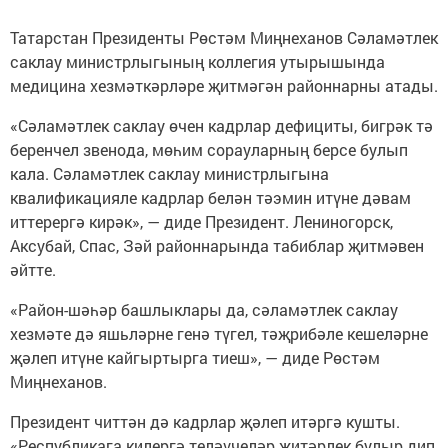
Татарстан Президенты Рөстәм Миңнеханов Сәламәтлек
саклау министрлыгының коллегия утырышында
медицина хезмәткәрләре җитмәгән районнарны атады.
«Сәламәтлек саклау өчен кадрлар дефициты, бигрәк тә
беренчел звенода, мөһим сорауларның берсе булып
кала. Сәламәтлек саклау министрлыгына
квалификацияле кадрлар белән тәэмин итүне дәвам
иттерергә кирәк», — диде Президент. Лениногорск,
Аксубай, Спас, Зәй районнарында табиблар җитмәвен
әйтте.
«Район-шәһәр башлыклары да, сәламәтлек саклау
хезмәте дә яшьләрне генә түгел, тәҗрибәле кешеләрне
җәлеп итүне кайгыртырга тиеш», — диде Рөстәм
Миңнеханов.
Президент читтән дә кадрлар җәлеп итәргә кушты.
«Республикага килергә теләүчеләр җитәрлек булыр дип