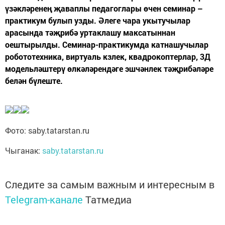
үзәкләренең җаваплы педагоглары өчен семинар –
практикум булып узды. Әлеге чара укытучылар
арасында тәҗрибә уртаклашу максатыннан
оештырылды. Семинар-практикумда катнашучылар
робототехника, виртуаль кзлек, квадрокоптерлар, 3Д
модельләштерү өлкәләрендәге эшчәнлек тәҗрибәләре
белән бүлеште.
Фото: saby.tatarstan.ru
Чыганак:
saby.tatarstan.ru
Следите за самым важным и интересным в
Telegram-канале
Татмедиа