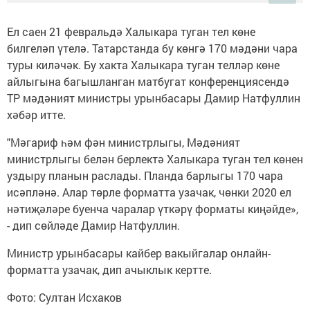
Ел саен 21 февральдә Халыкара туган тел көне
билгеләп үтелә. Татарстанда бу көнгә 170 мәдәни чара
туры киләчәк. Бу хакта Халыкара туган телләр көне
айлыгына багышланган матбугат конференциясендә
ТР мәдәният министры урынбасары Дамир Натфуллин
хәбәр итте.
"Мәгариф һәм фән министрлыгы, Мәдәният
министрлыгы белән берлектә Халыкара туган тел көнен
уздыру планын раслады. Планда барлыгы 170 чара
исәпләнә. Алар төрле форматта узачак, чөнки 2020 ел
нәтиҗәләре буенча чаралар үткәрү форматы киңәйде»,
- дип сөйләде Дамир Натфуллин.
Министр урынбасары кайбер вакыйгалар онлайн-
форматта узачак, дип ачыклык кертте.
Фото: Султан Исхаков