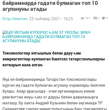
бәйрәмнәрдә гадәти булмаган топ 10
агулануны атады
Егор Никитин,
25 гыйнвар 2021 - 16:25
1411
0
0
Токсикологлар ялгышлык белән дару һәм
химреагентлар кулланган бәхетсез татарстанлыларны
коткарып кала алган.
Яңа ел бәйрәмнәрендә Татарстан токсикологлары
күргән иң гадәти булмаган агулану очраклары билгеле
булды. Алар арасында - эчке органнарның химик
реагенттан януы һәм эт даруы белән дәваланырга
маташу. Бу хакта Андрей Кузьмин белән әңгәмәдә ТР
Сәламәтлек саклау министрлыгының баш токсикологы