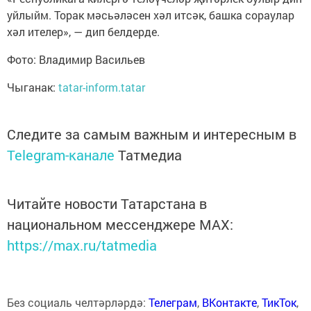
уйлыйм. Торак мәсьәләсен хәл итсәк, башка сораулар
хәл ителер», — дип белдерде.
Фото: Владимир Васильев
Чыганак:
tatar-inform.tatar
Следите за самым важным и интересным в
Telegram-канале
Татмедиа
Читайте новости Татарстана в
национальном мессенджере MАХ:
https://max.ru/tatmedia
Без социаль челтәрләрдә:
Телеграм
,
ВКонтакте
,
ТикТок
,