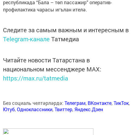
республикада “Бала – төп пассажир” оператив-
профилактика чарасы игълан ителә.
Следите за самым важным и интересным в
Telegram-канале
Татмедиа
Читайте новости Татарстана в
национальном мессенджере MАХ:
https://max.ru/tatmedia
Без социаль челтәрләрдә:
Телеграм
,
ВКонтакте
,
ТикТок
,
Ютуб
,
Одноклассники
,
Твиттер
,
Яндекс.Дзен