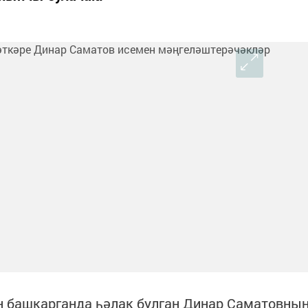
н башкарганда һәлак булган Динар Саматовны