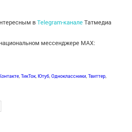
интересным в
Telegram-канале
Татмедиа
в национальном мессенджере MАХ:
Контакте
,
ТикТок
,
Ютуб
,
Одноклассники
,
Твиттер
,