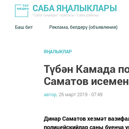
САБА ЯҢАЛЫКЛАРЫ
"Саба таңнары" газетасы - Саба районы
Баш бит
Реклама, белдерү (объявления)
ЯҢАЛЫКЛАР
Түбән Камада п
Саматов исемен
автор,
26 март 2019 - 07:49
Динар Саматов хезмәт вазифа
полицейскийлар саны буенча 