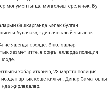
ер монументында мәңгеләштереләчәк. Бу
аларын башкарганда һәлак булган
нынчы булачак», - дип ачыклый чыганак.
4нче яшендә өзелде. Эчке эшләр
тык хезмәт итте, ә соңгы елларда полиция
шләде.
нтлыгы хәбәр иткәнчә, 23 мартта полиция
 йөздән артык кеше килгән. Динар Саматовны
ында җирләделәр.