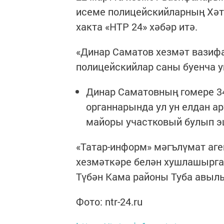
исеме полицейскийларның Хәт
хакта «НТР 24» хәбәр итә.
«Динар Саматов хезмәт вазиф
полицейскийлар саны буенча у
Динар Саматовның гомере 3
органнарында ул ун елдан ар
майоры участковый булып э
«Татар-информ» мәгълүмат аге
хезмәткәре белән хушлашырга
Түбән Кама районы Туба авыл
Фото: ntr-24.ru