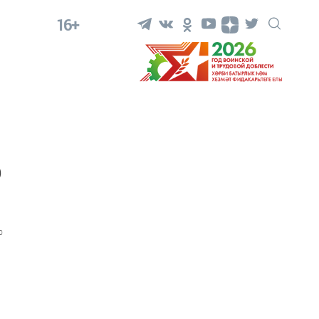
16+
р
0