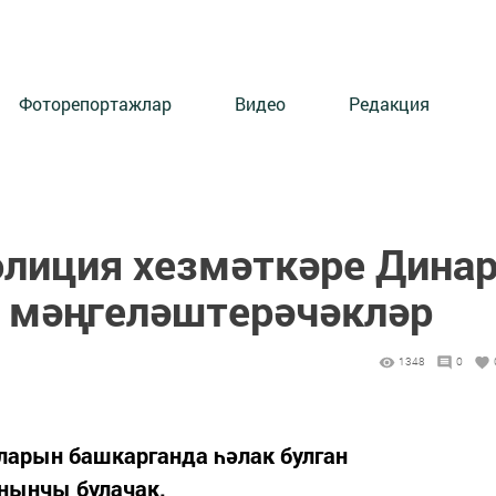
Фоторепортажлар
Видео
Редакция
олиция хезмәткәре Дина
 мәңгеләштерәчәкләр
1348
0
ларын башкарганда һәлак булган
унынчы булачак.