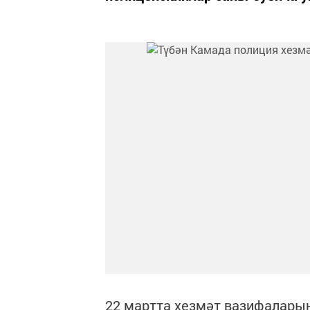
22 мартта хезмәт вазифалары