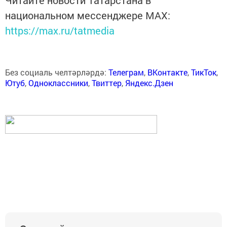
Читайте новости Татарстана в
национальном мессенджере MАХ:
https://max.ru/tatmedia
Без социаль челтәрләрдә:
Телеграм
,
ВКонтакте
,
ТикТок
,
Ютуб
,
Одноклассники
,
Твиттер
,
Яндекс.Дзен