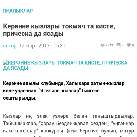
ЯҢАЛЫКЛАР
Керәнне кызлары токмач та кисте,
прическа да ясады
автор,
12 март 2013 - 05:31
2066
0
0
Керәнне авылы клубында, Халыкара хатын-кызлар
көне уңаеннан, "Ягез әле, кызлар" бәйгесе
оештырылды.
Кызлар иң элек үзләре белән таныштырдылар.
Табышмаклар, "сорау бездән-җавап сездән", "уңганнар
һәм өлгерләр" конкурсы (кем беренче булып, матур