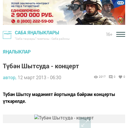
САБА ЯҢАЛЫКЛАРЫ
16+
"Саба таңнары" газетасы - Саба районы
ЯҢАЛЫКЛАР
Түбән Шытсуда - концерт
автор,
12 март 2013 - 06:30
2017
0
0
Түбән Шытсу мәдәният йортында бәйрәм концерты
үткәрелде.