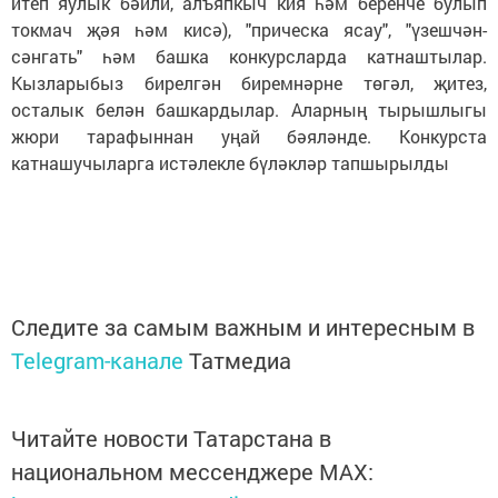
итеп яулык бәйли, алъяпкыч кия һәм беренче булып
токмач җәя һәм кисә), "прическа ясау", "үзешчән-
сәнгать" һәм башка конкурсларда катнаштылар.
Кызларыбыз бирелгән биремнәрне төгәл, җитез,
осталык белән башкардылар. Аларның тырышлыгы
жюри тарафыннан уңай бәяләнде. Конкурста
катнашучыларга истәлекле бүләкләр тапшырылды
Следите за самым важным и интересным в
Telegram-канале
Татмедиа
Читайте новости Татарстана в
национальном мессенджере MАХ: