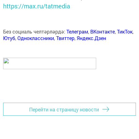
https://max.ru/tatmedia
Без социаль челтәрләрдә:
Телеграм
,
ВКонтакте
,
ТикТок
,
Ютуб
,
Одноклассники
,
Твиттер
,
Яндекс.Дзен
Перейти на страницу новости