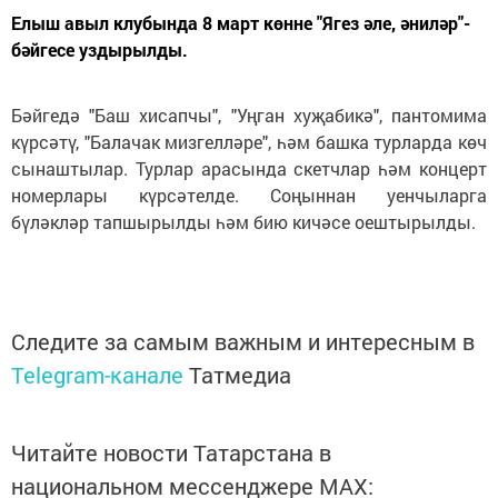
Елыш авыл клубында 8 март көнне "Ягез әле, әниләр"-
бәйгесе уздырылды.
Бәйгедә "Баш хисапчы", "Уңган хуҗабикә", пантомима
күрсәтү, "Балачак мизгелләре", һәм башка турларда көч
сынаштылар. Турлар арасында скетчлар һәм концерт
номерлары күрсәтелде. Соңыннан уенчыларга
бүләкләр тапшырылды һәм бию кичәсе оештырылды.
Следите за самым важным и интересным в
Telegram-канале
Татмедиа
Читайте новости Татарстана в
национальном мессенджере MАХ: