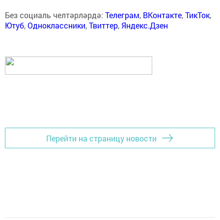
Без социаль челтәрләрдә:
Телеграм
,
ВКонтакте
,
ТикТок
,
Ютуб
,
Одноклассники
,
Твиттер
,
Яндекс.Дзен
Перейти на страницу новости