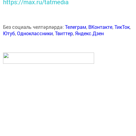
https://max.ru/tatmedia
Без социаль челтәрләрдә:
Телеграм
,
ВКонтакте
,
ТикТок
,
Ютуб
,
Одноклассники
,
Твиттер
,
Яндекс.Дзен
Перейти на страницу новости