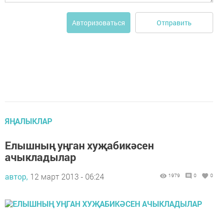
Отправить
Авторизоваться
ЯҢАЛЫКЛАР
Елышның уңган хуҗабикәсен
ачыкладылар
автор,
12 март 2013 - 06:24
1979
0
0