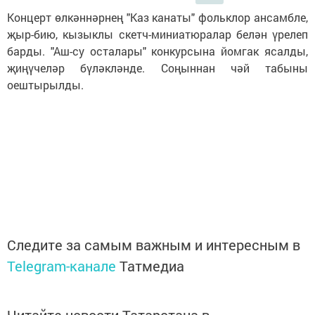
Концерт өлкәннәрнең "Каз канаты" фольклор ансамбле,
җыр-бию, кызыклы скетч-миниатюралар белән үрелеп
барды. "Аш-су осталары" конкурсына йомгак ясалды,
җиңүчеләр бүләкләнде. Соңыннан чәй табыны
оештырылды.
Следите за самым важным и интересным в
Telegram-канале
Татмедиа