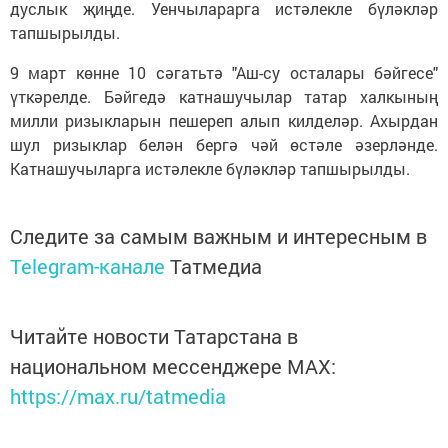
дуслык җиңде. Уенчыларарга истәлекле бүләкләр
тапшырылды.
9 март көнне 10 сәгатьтә "Аш-су осталары бәйгесе"
үткәрелде. Бәйгедә катнашучылар татар халкының
милли ризыкларын пешереп алып килделәр. Ахырдан
шул ризыклар белән бергә чәй өстәле әзерләнде.
Катнашучыларга истәлекле бүләкләр тапшырылды.
Следите за самым важным и интересным в
Telegram-канале
Татмедиа
Читайте новости Татарстана в
национальном мессенджере MАХ:
https://max.ru/tatmedia