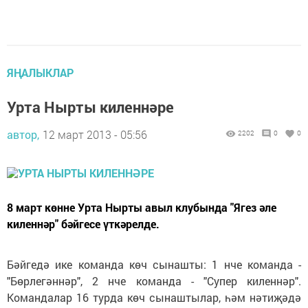
ЯҢАЛЫКЛАР
Урта Нырты киленнәре
автор,
12 март 2013 - 05:56
2202
0
0
8 март көнне Урта Нырты авыл клубында "Ягез әле
киленнәр" бәйгесе үткәрелде.
Бәйгедә ике команда көч сынашты: 1 нче команда -
"Бөрлегәннәр", 2 нче команда - "Супер киленнәр".
Командалар 16 турда көч сынаштылар, һәм нәтиҗәдә