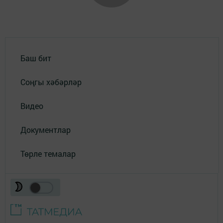
Баш бит
Соңгы хәбәрләр
Видео
Документлар
Төрле темалар