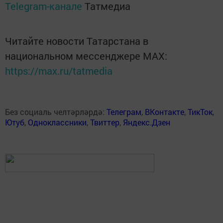
Telegram-канале
Татмедиа
Читайте новости Татарстана в
национальном мессенджере MАХ:
https://max.ru/tatmedia
Без социаль челтәрләрдә:
Телеграм
,
ВКонтакте
,
ТикТок
,
Ютуб
,
Одноклассники
,
Твиттер
,
Яндекс.Дзен