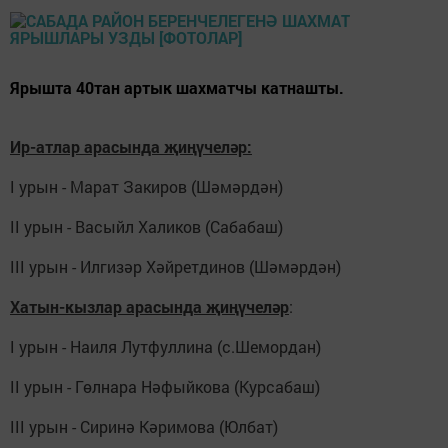
Ярышта 40тан артык шахматчы катнашты.
Ир-атлар арасында җиңүчеләр:
I урын - Марат Закиров (Шәмәрдән)
II урын - Васыйл Халиков (Сабабаш)
III урын - Илгизәр Хәйретдинов (Шәмәрдән)
Хатын-кызлар арасында җиңүчеләр
:
I урын - Наиля Лутфуллина (с.Шемордан)
II урын - Гөлнара Нәфыйкова (Курсабаш)
III урын - Сиринә Кәримова (Юлбат)