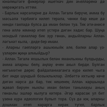
юнәлештәге фикерләр ишеткәч дин әһелләренә дә
мөрәҗәгать иттем.
- Барлык нәрсәләрне дә Аллаһ Тәгалә бирүче, әмма бу
мәсьәлә тәрбиягә килеп терәлә, чөнки бар кеше дә
нинди гаиләдә булса да иман белән туа. Тик әти-әнисе
генә әллә кемнәр итеп үстерә дигән хәдис бар. Шуңа
мондый гамәлләр бик зур гөнаһ, андыйларны Аллаһ
ләгънәт кыла, - диде бер имам.
- Аларны гаепләргә ашыкмыйк әле, бәлки алар үз-
үзләрен җиңә алмыйдыр?
- Аллаһ Тәгалә яхшылык белән яманлыкны булдырды,
әмма аларны белү, аңлау өчен акыл бирде. Булган
нигъмәтне дөрес файдаланмаганга күрә килеп чыга
бит инде шундый бозыклыклар. Әлбәттә ихтыяр көче
дигән нәрсә дә бар, тик кешенең Аллаһ каршында
җавап бирүен ныклы иман белән танымауы аның
гөнаһлы эшләр кылуга китерә. Әгәр карасак ул бит
үзенә күрә идеология булып тора. Сүз дә юк, аларны
дошман итеп карарга кирәк түгел, барлык