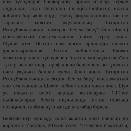
һәм түләүләрне башкарырга ярдәм итәләр. Теркәү
алдыннан, әгәр Порталда (uslugi.tatarstan.ru) шәхси
кабинет бар икән инде, теркәү формасындагы тиешле
тәрәзәгә мәктәп укучысының "Татарстан
Республикасында электрон белем бирү" (edu.tatar.ru)
мәгълүматый системасыннан логин кертү кирәк.
Шулай итеп Портал һәм логин арасында элемтә
урнаштырылачак. Шәхси кабинеттагы блокка
хезмәтләр өчен түләүченең "шәхси мәгълүматлар"ын
тутырган һәм алар тарафыннан башкарылган түләүләр
өчен укучыга баллар куела. Алар аның "Татарстан
Республикасында электрон белем бирү" мәгълүматый
системасындагы Шәхси кабинетында чагылачак. Шул
ук вакытта әлеге чарада катнашучы 1-11нче
сыйныфларда белем алучыларда актив тормыш
позициясе тәрбияләүгә җитди игътибар бирелә.
Билгеле бер күләмдә балл җыйган өчен призлар да
каралган. Мәсәлән, 20 балл өчен - "iT-чемпион" магниты,