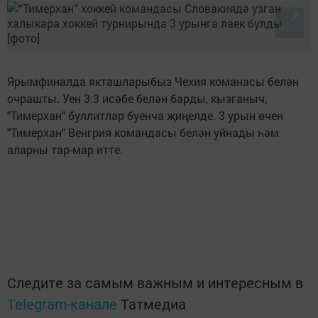
Ярымфиналда якташларыбыз Чехия команасы белән
очрашты. Уен 3:3 исәбе белән барды, кызганыч,
"Тимерхан" буллитлар буенча җиңелде. 3 урын өчен
"Тимерхан" Венгрия командасы белән уйнады һәм
аларны тар-мар итте.
Следите за самым важным и интересным в
Telegram-канале
Татмедиа