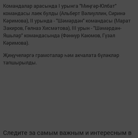
Командалар арасында I урынга "Миңгәр-Юлбат"
командасы лаек булды (Альберт Вәлиуллин, Сиринә
Кәримова), II урында - "Шәмәрдән" командасы (Марат
Закиров, Гөлназ Хисмәтова), III урын - "Шәмәрдән-
Яшьләр" командасында (Фәннур Каюмов, Гүзәл
Кәримова).
Җиңүчеләргә грамоталар һәм акчалата бүләкләр
тапшырылды.
Следите за самым важным и интересным в