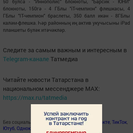
50 булса - "Иннополис" блокноты, "Барсик - ЮНИ"
блокноты, 150гә - 4 ГБлы "iT-чемпион" флешкасы, 4
ГБлы "IT-чемпион" браслеты, 350 балл икән - 8ГБлы
каләм-флешка. Һәр районның иң актив укучысыны iPad
планшеты бүләк итәчәкләр.
Следите за самым важным и интересным в
Telegram-канале
Татмедиа
Читайте новости Татарстана в
национальном мессенджере MАХ:
https://max.ru/tatmedia
Без социаль челтәрләрдә:
Телеграм
,
ВКонтакте
,
ТикТок
,
Ютуб
,
Одноклассники
,
Твиттер
,
Яндекс.Дзен