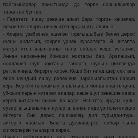
пәйгамбәрләр вакытында да төрле бозыклыклар
таралган булган.
- Гадәтәти яшәү рәвеше алып бара торган кешеләр,
ягъни без аларга ничек итеп ярдәм итә алабыз.
- Аларга үзебезнең яшәгән тормышыбыз белән дөрес
юлны аңлатып, хәерле үрнәк күрсәтергә. Ә китапта
матур итеп язылганны гына сөйләп кеше үзгәрми.
Аннан һәркемнең йомшак ноктасы бар. Аралашып,
сөйләшеп шул ноктаны табарга, шуның нигезендә
рәтле киңәш бирергә кирәк. Кеше бит ниндидер сектага
яисә шундый яшәү рәвешенә чарасызлыктан барып
керә. Беркем тыңламый, аңламый, ә монда аны тыңлап,
уй-хыялларын күтәреп алалар, кеше шул рәвешле сазга
кереп киткәнен сизми дә кала. Әлбәттә, ярдәм кулы
сузарга, ышанычын яуларга, аннан инде үз теләгәнеңне
әйтергә. Син дөрес яшәмисең, дип турыдан-туры
әйтергә ярамый. Башта дуслашырга, сабыр гына
фикерләрен тыңларга кирәк.
Шушы сөйләшүдән соң итәк-күлмәк киеп йөрүче