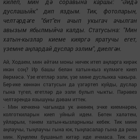
килеп, мин дә соравына каршы: "Әйдә
дуслашыйк" дип яздым. Тик, фотоларын,
челтәрдәге "бит"ен ачып укыгач ачылган
авызым ябылмыйча калды. Статусына: "Мин
хатын-кызлар киеме кияргә яратучы егет,
үземне аңлардай дуслар эзлим", диелгән.
Ай, Ходаем, мин әйтәм моны ничек итеп аңларга кирәк
икән соң? Ир башы белән хатын-кыз күлмәге киеп
йөрмәсә. Үзе егетләр эзли, үзе мине дуслыкка чакыра.
Бер-ике көннән статусын да үзгәртеп куйды, дуслар
гына түгел, егетләр дә эзли булып чыкты. Пәрәвез
челтәрендә язышуны дәвам иттек.
- Мин кечкенә чагымда ук әнинең эчке киемнәрен,
колготкиларын киеп уйный идем. Бөтен халәтем,
уйларым, тәнем хатын-кызларныкы кебек. Тик мине
аңлаучы, тыңлаучы гына юк, тыңласалар гына да риза
мин. Күңелем бушанып китәр иде ичмаса. Тик син