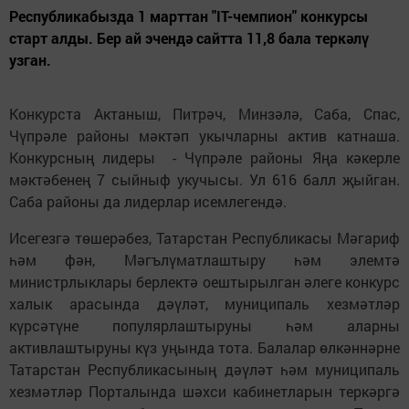
Республикабызда 1 марттан "IT-чемпион" конкурсы
старт алды. Бер ай эчендә сайтта 11,8 бала теркәлү
узган.
Конкурста Актаныш, Питрәч, Минзәлә, Саба, Спас,
Чүпрәле районы мәктәп укычларны актив катнаша.
Конкурсның лидеры ­ - Чүпрәле районы Яңа кәкерле
мәктәбенең 7 сыйныф укучысы. Ул 616 балл җыйган.
Саба районы да лидерлар исемлегендә.
Исегезгә төшерәбез, Татарстан Республикасы Мәгариф
һәм фән, Мәгълүматлаштыру һәм элемтә
министрлыклары берлектә оештырылган әлеге конкурс
халык арасында дәүләт, муниципаль хезмәтләр
күрсәтүне популярлаштыруны һәм аларны
активлаштыруны күз уңында тота. Балалар өлкәннәрне
Татарстан Республикасының дәүләт һәм муниципаль
хезмәтләр Порталында шәхси кабинетларын теркәргә