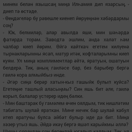
минем белән язышсаң миңа Илһамия дип язарсың, -
диеп тә өстәде.
- Өеңдәгеләр бу рәвешле киенеп йөрүеңнән хәбәрдармы
соң?
- Юк, белмиләр, алар авылда яши, мин шәһәрдә
фатирда торам. Заводта эшлим, анда халат һәм
чалбар киеп йөрим. Өйгә кайткач егетем килүенә
тырнакларымны ясап, матур итәк, кофталарымны киеп
куям. Ул миңа комплиментлар әйтә, яратуын, ошатуын
белдерә. Тик, аның гаиләсе бар, без барыбер бергә
гаилә кора алмыйбыз инде.
- Әгәр сиңа берәр хатын-кыз гашыйк булып куйса?
Егетеңне ташлый аласыңмы? Син яшь бит әле, гаилә
корып, балалар үстерер идең бәлки.
- Мин баштарак бу гамәлем өчен оялдым, тик нишләтим
табигать шулай яраткан. Мине ничек бар шулай кабул
итеп яратучы булса әйбәт булыр иде дә бит. Миңа
хәзер утыз яшь. Әйдә икәү бергә яшәп карыйкмы әллә?
Шушы сораудан соң бөтенләй югалып калдым. Тик, ул