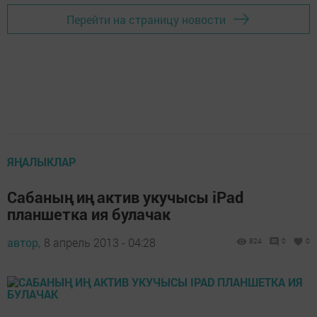
Перейти на страницу новости
ЯҢАЛЫКЛАР
Сабаның иң актив укучысы iPad
планшетка ия булачак
автор,
8 апрель 2013 - 04:28
824
0
0