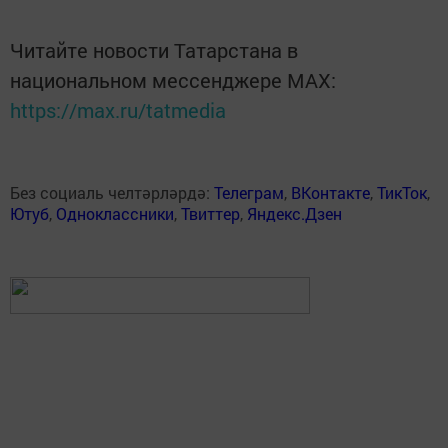
Читайте новости Татарстана в
национальном мессенджере MАХ:
https://max.ru/tatmedia
Без социаль челтәрләрдә:
Телеграм
,
ВКонтакте
,
ТикТок
,
Ютуб
,
Одноклассники
,
Твиттер
,
Яндекс.Дзен