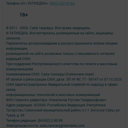
Телефон АО «ТАТМЕДИА»:
(843) 222 09 84
16+
© 2011 - 2026. Саба таңнары. Все права защищены.
© ТАТМЕДИА. Все материалы, размещенные на сайте, защищены
законом.
Перепечатка, воспроизведение и распространение в любом объеме
информации,
размещенной на сайте, возможна только с письменного согласия
редакций СМИ.
При поддержке Республиканского агентства по печати и массовым
коммуникациям.
Наименование СМИ: Саба таннары (Сабинские зори)
№ записи о регистрации СМИ, дата: ЭЛ № ФС 77 - 90147 от 07.10.2025
СМИ зарегистрированно Федеральной службой по надзору в сфере
связи,
информационных технологий и массовых коммуникаций
ФИО главного редактора: Исмагилов Рустем Габдерауфович
Адрес редакции: 422060, Российская Федерация, Республика
Татарстан, Сабинский муниципальный район, п.г.т. Богатые Сабы, ул.
Тукая, д. 95
Телефон редакции: (84362) 2-30-58
Электронная почта: saba-tannary@tatmedia.com