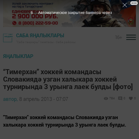
5
Автоматическое закрытие баннера через
САБА ЯҢАЛЫКЛАРЫ
16+
"Саба таңнары" газетасы - Саба районы
ЯҢАЛЫКЛАР
“Тимерхан” хоккей командасы
Словакиядә узган халыкара хоккей
турнирында 3 урынга лаек булды [фото]
автор,
8 апрель 2013 - 07:07
784
0
0
"Тимерхан" хоккей командасы Словакиядә узган
халыкара хоккей турнирында 3 урынга лаек булды.