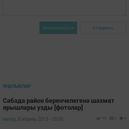
Отправить
Авторизоваться
ЯҢАЛЫКЛАР
Сабада район беренчелегенә шахмат
ярышлары узды [фотолар]
автор,
8 апрель 2013 - 05:06
793
0
0