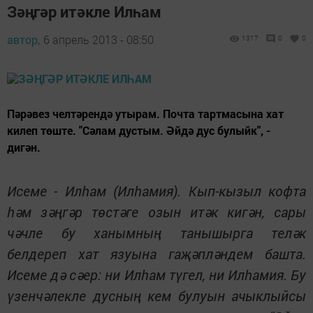
Зәңгәр итәкле Илһам
автор,
6 апрель 2013 - 08:50
1317
0
0
Пәрәвез челтәрендә утырам. Почта тартмасына хат
килеп төште. "Сәлам дустым. Әйдә дус булыйк", -
дигән.
Исеме - Илһам (Илһамия). Кып-кызыл кофта
һәм зәңгәр төстәге озын итәк кигән, сары
чәчле бу ханымның танышырга теләк
белдереп хат язуына гаҗәпләндем башта.
Исеме дә сәер: ни Илһам түгел, ни Илһамия. Бу
үзенчәлекле дусның кем булуын ачыклыйсы