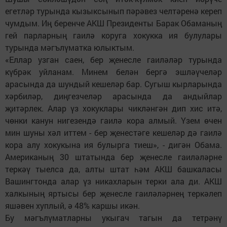
егетләр турында кызыксынып пәрәвез челтәренә кереп
чумдым. Иң беренче АКШ Президенты Барак Обаманың
гей парларның гаилә коруга хокукка ия булулары
турында мәгълүматка юлыктым.
«Еллар узган саен, бер җенесле гаиләләр турында
күбрәк уйланам. Минем белән бергә эшләүчеләр
арасында да шундый кешеләр бар. Сугыш кырларында
хәрбиләр, диңгезчеләр арасында да андыйлар
җитәрлек. Алар үз хокуклары чикләнгән дип хис итә,
чөнки канун нигезендә гаилә кора алмый. Үзем өчен
мин шуны хәл иттем - бер җенестәге кешеләр дә гаилә
кора алу хокукына ия булырга тиеш», - дигән Обама.
Американың 30 штатында бер җенесле гаиләләрне
теркәү тыелса да, алты штат һәм АКШ башкаласы
Вашингтонда алар үз никахларын терки ала ди. АКШ
халкының яртысы бер җенесле гаиләләрнең теркәлеп
яшәвен хуплый, ә 48% каршы икән.
Бу мәгълүматларны укыгач тагын да тетрәнү