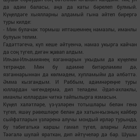
да адәм баласы, аңа да каты бәрелеп булмый.
Күңелдәге хыялларны алдамый гына әйтеп бирергә
туры килде:
- Мин булачак тормыш иптәшемнең намазлы, иманлы
булуын телим.
Гадәттәгечә, күп кеше әйтүенчә, намаз укырга кайчан
да соң түгел, дигән җавап алдым.
Илһам-Илһамиянең язганнарын укыдым да күңелем
тетрәнде. Мин бу адәмне битәрләмим дә,
язганнарыннан да көлмәдем, хупламыйм да әлбәттә.
Әмма кызгандым. И Раббым, адәмнәреңне туры
юллардан чигендермә, дип теләдем. Әдәп-әхлаклы,
иманлы юллардан читкә тайпылырга язмасын.
Күңел халәтләре, үз-үзләрен тотышлары белән генә
түгел, яшәү рәвешләре белән дә хатын-кызның кайбер
сыйфатларын үзләренә алучы мондый ирләр турында,
бу табигатькә каршы гамәл түгел, аларны Аллах
Тәәгалә шулай яраткан, дип әйтүчеләр дә бар. Шушы