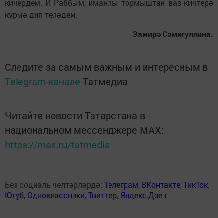
кичердем. И Раббым, иманлы тормыштан ваз кичтерә
күрмә дип теләдем.
Замирә Сәмигуллина.
Следите за самым важным и интересным в
Telegram-канале
Татмедиа
Читайте новости Татарстана в
национальном мессенджере MАХ:
https://max.ru/tatmedia
Без социаль челтәрләрдә:
Телеграм
,
ВКонтакте
,
ТикТок
,
Ютуб
,
Одноклассники
,
Твиттер
,
Яндекс.Дзен