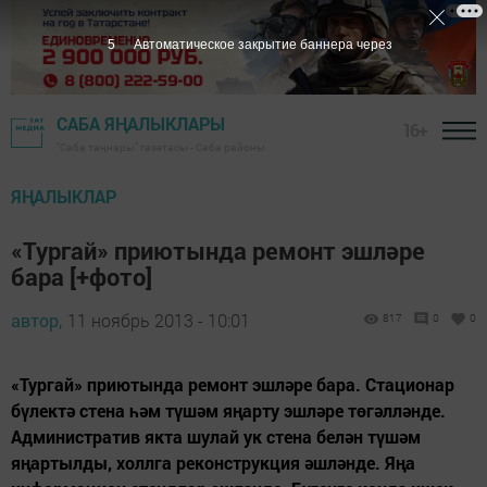
4
Автоматическое закрытие баннера через
САБА ЯҢАЛЫКЛАРЫ
16+
"Саба таңнары" газетасы - Саба районы
ЯҢАЛЫКЛАР
«Тургай» приютында ремонт эшләре
бара [+фото]
автор,
11 ноябрь 2013 - 10:01
817
0
0
«Тургай» приютында ремонт эшләре бара. Стационар
бүлектә стена һәм түшәм яңарту эшләре төгәлләнде.
Административ якта шулай ук стена белән түшәм
яңартылды, холлга реконструкция әшләнде. Яңа