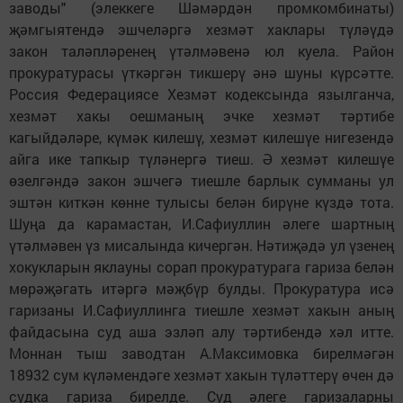
заводы" (элеккеге Шәмәрдән промкомбинаты)
җәмгыятендә эшчеләргә хезмәт хаклары түләүдә
закон таләпләренең үтәлмәвенә юл куела. Район
прокуратурасы үткәргән тикшерү әнә шуны күрсәтте.
Россия Федерациясе Хезмәт кодексында язылганча,
хезмәт хакы оешманың эчке хезмәт тәртибе
кагыйдәләре, күмәк килешү, хезмәт килешүе нигезендә
айга ике тапкыр түләнергә тиеш. Ә хезмәт килешүе
өзелгәндә закон эшчегә тиешле барлык сумманы ул
эштән киткән көнне тулысы белән бирүне күздә тота.
Шуңа да карамастан, И.Сафиуллин әлеге шартның
үтәлмәвен үз мисалында кичергән. Нәтиҗәдә ул үзенең
хокукларын яклауны сорап прокуратурага гариза белән
мөрәҗәгать итәргә мәҗбүр булды. Прокуратура исә
гаризаны И.Сафиуллинга тиешле хезмәт хакын аның
файдасына суд аша эзләп алу тәртибендә хәл итте.
Моннан тыш заводтан А.Максимовка бирелмәгән
18932 сум күләмендәге хезмәт хакын түләттерү өчен дә
судка гариза бирелде. Суд әлеге гаризаларны