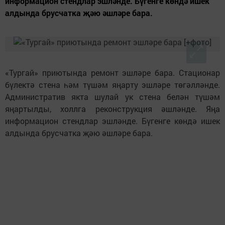
информацион стендлар эшләнде. Бүгенге көндә ишек
алдында брусчатка җәю әшләре бара.
«Тургай» приютында ремонт эшләре бара. Стационар
бүлектә стена һәм түшәм яңарту эшләре төгәлләнде.
Административ якта шулай ук стена белән түшәм
яңартылды, холлга реконструкция әшләнде. Яңа
информацион стендлар эшләнде. Бүгенге көндә ишек
алдында брусчатка җәю әшләре бара.