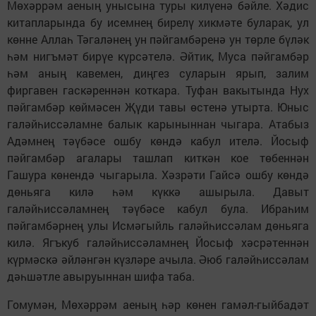
Мөхәррәм аеның унысына туры килүенә бәйле. Хәдис
китапларында бу исемнең бирелү хикмәте буларак, ул
көнне Аллаһ Тәгаләнең ун пәйгамбәренә ун төрле бүләк
һәм нигъмәт бирүе күрсәтелә. Әйтик, Муса пәйгамбәр
һәм аның кавемен, диңгез суларын ярып, залим
фиргавен гаскәреннән коткара. Туфан вакытында Нух
пәйгамбәр көймәсен Җүди тавы өстенә утырта. Юныс
галәйһиссәламне балык карыныннан чыгара. Атабыз
Адәмнең тәүбәсе ошбу көндә кабул ителә. Йосыф
пәйгамбәр агалары ташлап киткән кое төбеннән
Гашура көнендә чыгарыла. Хәзрәти Гайсә ошбу көндә
дөньяга килә һәм күккә ашырыла. Давыт
галәйһиссәламнең тәүбәсе кабул була. Ибраһим
пәйгамбәрнең улы Исмәгыйль галәйһиссәлам дөньяга
килә. Ягъкуб галәйһиссәламнең Йосыф хәсрәтеннән
күрмәскә әйләнгән күзләре ачыла. Әюб галәйһиссәлам
дәһшәтле авыруыннан шифа таба.
Гомумән, Мөхәррәм аеның һәр көнен гамәл-гыйбадәт