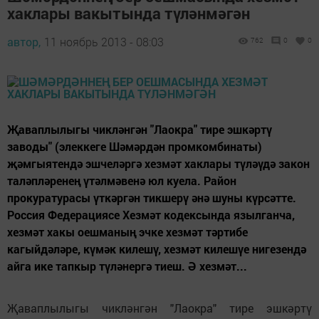
хаклары вакытында түләнмәгән
автор,
11 ноябрь 2013 - 08:03
762
0
0
Җаваплылыгы чикләнгән "Лаокра" тире эшкәртү
заводы" (элеккеге Шәмәрдән промкомбинаты)
җәмгыятендә эшчеләргә хезмәт хаклары түләүдә закон
таләпләренең үтәлмәвенә юл куела. Район
прокуратурасы үткәргән тикшерү әнә шуны күрсәтте.
Россия Федерациясе Хезмәт кодексында язылганча,
хезмәт хакы оешманың эчке хезмәт тәртибе
кагыйдәләре, күмәк килешү, хезмәт килешүе нигезендә
айга ике тапкыр түләнергә тиеш. Ә хезмәт...
Җаваплылыгы чикләнгән "Лаокра" тире эшкәртү