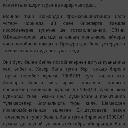
канәгатьләндерү турында карар чыгарды.
Моннан тыш Шәмәрдән промкомбинатында бала
үстерү чорында ай саен бирелергә тиешле
пособиеләрне түләүне дә тоткарлаганнар. Әйтик,
О.Владимирова агымдагы елның июнь-июль айлары
өчен пособиене алмаган. Прокуратура бала үстерүчегә
тиешле акчаны суд аша түләттерде.
Әни булу белән бәйле посо­биеләрнең артуы куанычлы
хәл, әлбәттә. Хәзер бала тугач бер тапкыр бирелә
торган пособие күләме 13087,61 сум тәшкил итә.
Аналарга балага яшь ярым тулганчы каралган
пособиенең минималь күләме дә 2453,93 сумнан ким
булмаска тиеш. Әмма шул суммаларны вакытында
түләмәсәләр, борчылырга туры килә. Шәмәрдән
промкомбинатында эшләгән Е.Иштуковага, закон
таләпләрен тупас бозып, бала тугач биреләсе 13087,61
сумны да, шулай ук июнь-сентябрь айларында бала