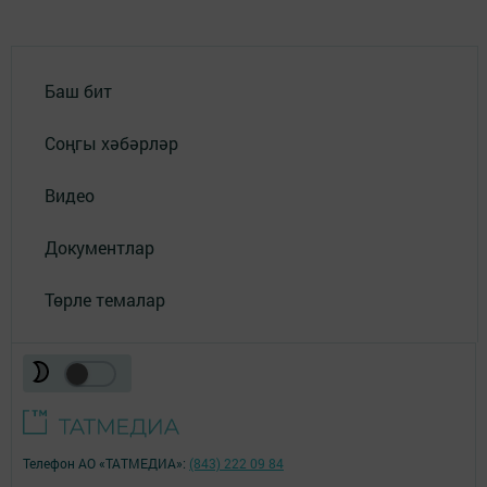
Баш бит
Соңгы хәбәрләр
Видео
Документлар
Төрле темалар
Телефон АО «ТАТМЕДИА»:
(843) 222 09 84