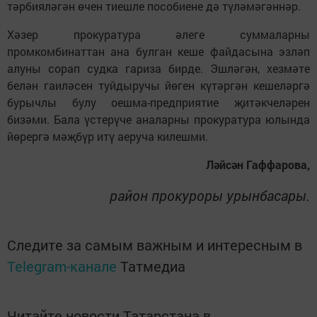
тәрбияләгән өчен тиешле пособиене дә түләмәгәннәр.
Хәзер прокуратура әлеге суммаларны
промкомбинаттан ана булган кеше файдасына эзләп
алуны сорап судка гариза бирде. Эшләгән, хезмәте
белән гаиләсен туйдыручы йөген күтәргән кешеләргә
бурычлы булу оешма-предприятие җитәкчеләрен
бизәми. Бала үстерүче аналарны прокуратура юлында
йөрергә мәҗбүр итү аеруча килешми.
Ләйсән Гаффарова,
район прокуроры урынбасары.
Следите за самым важным и интересным в
Telegram-канале
Татмедиа
Читайте новости Татарстана в