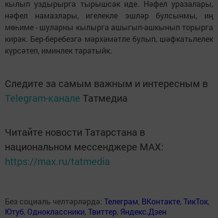
кылып уздырырга тырышсак иде. Нәфел уразалары,
нәфел намазлары, игелекле эшләр булсынмы, иң
мөһиме - шуларны кылырга ашыгып-ашкынып торырга
кирәк. Бер-беребезгә мәрхәмәтле булып, шәфкатьлелек
күрсәтеп, иминлек таратыйк.
Следите за самым важным и интересным в
Telegram-канале
Татмедиа
Читайте новости Татарстана в
национальном мессенджере MАХ:
https://max.ru/tatmedia
Без социаль челтәрләрдә:
Телеграм
,
ВКонтакте
,
ТикТок
,
Ютуб
,
Одноклассники
,
Твиттер
,
Яндекс.Дзен