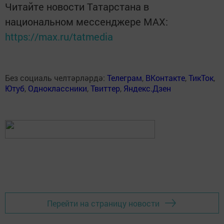
Читайте новости Татарстана в
национальном мессенджере MАХ:
https://max.ru/tatmedia
Без социаль челтәрләрдә:
Телеграм
,
ВКонтакте
,
ТикТок
,
Ютуб
,
Одноклассники
,
Твиттер
,
Яндекс.Дзен
Перейти на страницу новости