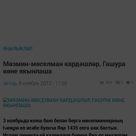
ЯҢАЛЫКЛАР
Мөэмин-мөселман кардәшләр, Гашура
көне якынлаша
автор,
8 ноябрь 2013 - 11:00
1529
0
0
3 ноябрьдә кояш баю белән бергә мөсел­маннарның
Һиҗри ел исәбе буенча Яңа 1435 елга аяк бастык.
Ислам динендә ай календаре буенча Яңа ел мөхәррәм