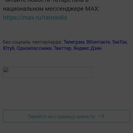
национальном мессенджере MАХ:
https://max.ru/tatmedia
Без социаль челтәрләрдә:
Телеграм
,
ВКонтакте
,
ТикТок
,
Ютуб
,
Одноклассники
,
Твиттер
,
Яндекс.Дзен
Перейти на страницу новости