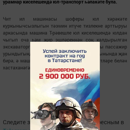
урамнар киселешендә юл-транспорт һәлакәте була.
Чит ил машинасы шоферы юл хәрәкәте
куркынычсызлыгын тәэмин итүче тизлекне арттыруы
аркасында машина Т-рәвешле юл киселешендә юлдан
чыгып оча һәм җир эшләреннән соң калдырылган
экскаваторга килеп бәрелә. Нәтиҗәдә, алгы пассажир
урындыгында барган хатын-кыз авария урынында җан
бирә, ә машина шоферы төрле тән җәрәхәтләре белән
хастаханәгә озатыла.
Следите за самым важным и интересным в