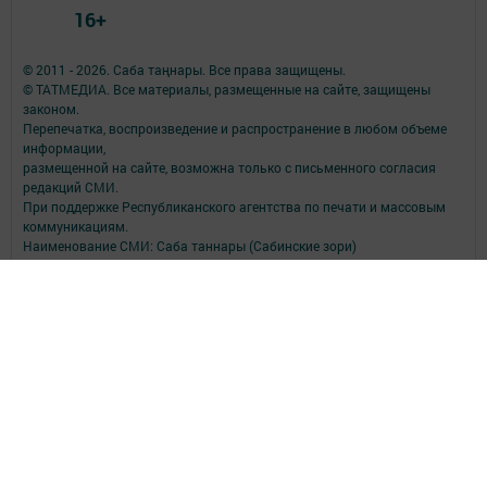
16+
© 2011 - 2026. Саба таңнары. Все права защищены.
© ТАТМЕДИА. Все материалы, размещенные на сайте, защищены
законом.
Перепечатка, воспроизведение и распространение в любом объеме
информации,
размещенной на сайте, возможна только с письменного согласия
редакций СМИ.
При поддержке Республиканского агентства по печати и массовым
коммуникациям.
Наименование СМИ: Саба таннары (Сабинские зори)
№ записи о регистрации СМИ, дата: ЭЛ № ФС 77 - 90147 от 07.10.2025
СМИ зарегистрированно Федеральной службой по надзору в сфере
связи,
информационных технологий и массовых коммуникаций
ФИО главного редактора: Исмагилов Рустем Габдерауфович
Адрес редакции: 422060, Российская Федерация, Республика
Татарстан, Сабинский муниципальный район, п.г.т. Богатые Сабы, ул.
Тукая, д. 95
Телефон редакции: (84362) 2-30-58
Электронная почта: saba-tannary@tatmedia.com
Почта филиала для сообщений о фактах коррупции: saba-
tannary@tatmedia.com