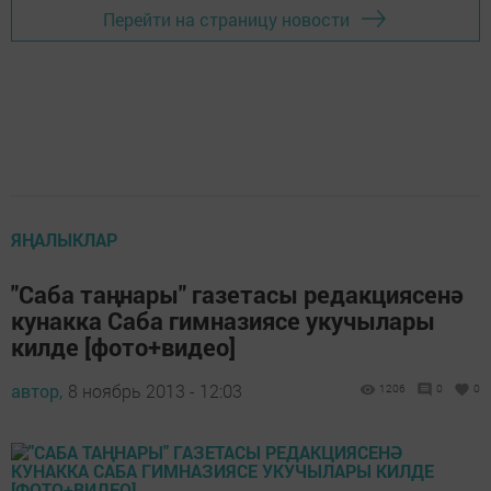
Перейти на страницу новости
ЯҢАЛЫКЛАР
"Саба таңнары" газетасы редакциясенә
кунакка Саба гимназиясе укучылары
килде [фото+видео]
автор,
8 ноябрь 2013 - 12:03
1206
0
0