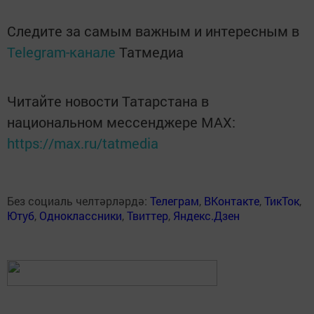
Следите за самым важным и интересным в
Telegram-канале
Татмедиа
Читайте новости Татарстана в
национальном мессенджере MАХ:
https://max.ru/tatmedia
Без социаль челтәрләрдә:
Телеграм
,
ВКонтакте
,
ТикТок
,
Ютуб
,
Одноклассники
,
Твиттер
,
Яндекс.Дзен