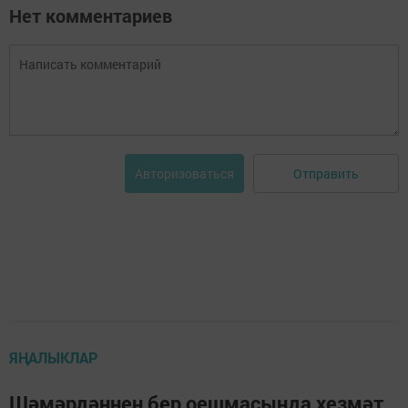
Нет комментариев
Отправить
Авторизоваться
ЯҢАЛЫКЛАР
Шәмәрдәннең бер оешмасында хезмәт