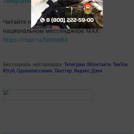
Telegram-канале
Татмедиа
Читайте новости Татарстана в
национальном мессенджере MАХ:
https://max.ru/tatmedia
Без социаль челтәрләрдә:
Телеграм
,
ВКонтакте
,
ТикТок
,
Ютуб
,
Одноклассники
,
Твиттер
,
Яндекс.Дзен