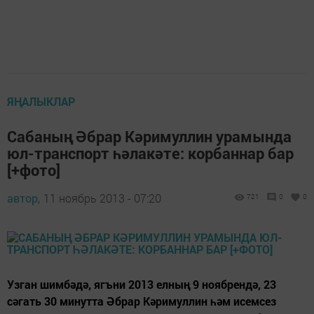
ЯҢАЛЫКЛАР
Сабаның Әбрар Кәримуллин урамында
юл-транспорт һәлакәте: корбаннар бар
[+фото]
автор,
11 ноябрь 2013 - 07:20
721
0
0
Узган шимбәдә, ягъни 2013 елның 9 ноябрендә, 23
сәгать 30 минутта Әбрар Кәримуллин һәм исемсез