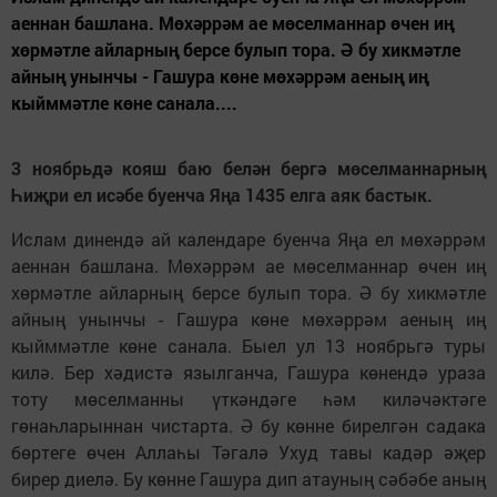
аеннан баш­лана. Мөхәррәм ае мөселманнар өчен иң
хөрмәтле айларның берсе булып тора. Ә бу хикмәтле
айның унынчы - Гашура көне мөхәррәм аеның иң
кыйммәтле көне санала....
3 ноябрьдә кояш баю белән бергә мөсел­маннарның
Һиҗри ел исәбе буенча Яңа 1435 елга аяк бастык.
Ислам динендә ай календаре буенча Яңа ел мөхәррәм
аеннан баш­лана. Мөхәррәм ае мөселманнар өчен иң
хөрмәтле айларның берсе булып тора. Ә бу хикмәтле
айның унынчы - Гашура көне мөхәррәм аеның иң
кыйммәтле көне санала. Быел ул 13 ноябрьгә туры
килә. Бер хәдистә язылганча, Гашура көнендә ураза
тоту мөселманны үткәндәге һәм киләчәктәге
гөнаһларыннан чистарта. Ә бу көнне бирелгән садака
бөртеге өчен Аллаһы Тәгалә Ухуд тавы кадәр әҗер
бирер диелә. Бу көнне Гашура дип атауның сәбәбе аның