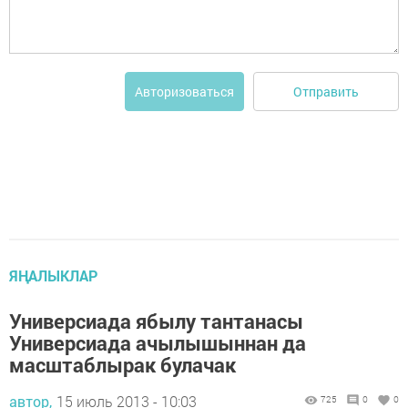
Отправить
Авторизоваться
ЯҢАЛЫКЛАР
Универсиада ябылу тантанасы
Универсиада ачылышыннан да
масштаблырак булачак
автор,
15 июль 2013 - 10:03
725
0
0