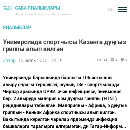
САБА ЯҢАЛЫКЛАРЫ
16+
"Саба таңнары" газетасы - Саба районы
ЯҢАЛЫКЛАР
Универсиада спортчысы Казанга дуңгыз
гриппы алып килгән
автор,
15 июль 2013 - 12:19
738
0
0
Универсиада барышында барлыгы 106 йогышлы
авыру очрагы теркәлгән, шуның 13е - спортчыларда.
Чирләр арасында ОРВИ, эчәк инфекциясе, пневмония
бар. 2 авыруда малярия һәм дуңгыз гриппы (H1N1)
рецидивлары табылган. Малярияны - Африка, ә дуңгыз
гриппын - Көньяк Африка спортчысы алып килгән.
Вакытында күрелгән чаралар ярдәмендә инфекция
башкаларга таралырга өлгермәгән, ди Татар-Информ...