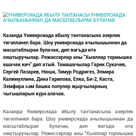
Казанда Универсиада ябылу тантанасына әзерлек
төгәлләнеп бара. Шоу универсиада ачылышыннан да
масштаблырак булачак, дип вәгъдә итә
оештыручылар. Режиссерлар аны "Хыяллар тормышка
ашачак кич" дип атый. Тамашачылар Гарик Сукачев,
Сергей Лазарев, Нюша, Тимур Родригез, Элмира
Калимуллина, Динә Гарипова, Елка, Би-2, Каста,
Земфира һәм башка популяр җырчыларның
чыгышларын күрә алачак.
Казанда Универсиада ябылу тантанасына әзерлек
төгәлләнеп бара. Шоу универсиада ачылышыннан да
масштаблырак булачак, дип вәгъдә итә
оештыручылар. Режиссерлар аны "Хыяллар тормышка