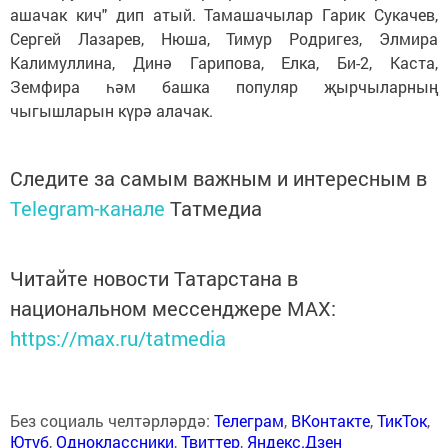
ашачак кич" дип атый. Тамашачылар Гарик Сукачев,
Сергей Лазарев, Нюша, Тимур Родригез, Элмира
Калимуллина, Динә Гарипова, Елка, Би-2, Каста,
Земфира һәм башка популяр җырчыларның
чыгышларын күрә алачак.
Следите за самым важным и интересным в
Telegram-канале
Татмедиа
Читайте новости Татарстана в
национальном мессенджере MАХ:
https://max.ru/tatmedia
Без социаль челтәрләрдә:
Телеграм
,
ВКонтакте
,
ТикТок
,
Ютуб
,
Одноклассники
,
Твиттер
,
Яндекс.Дзен