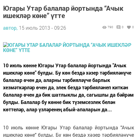
Югары Утар балалар йортында “Ачык
ишекләр көне” үтте
автор,
15 июль 2013 - 09:26
790
0
0
10 июль көнне Югары Утар балалар йортында "Ачык
ишекләр көне" булды. Бу көн бездә хәзер тәрбияләнүче
балалар өчен дә, аларны тәрбияләүче барлык
хезмәткәрләр өчен дә, элек бездә тәрбияләнеп киткән
балалар өчен дә бик шатлыклы да, сагышлы да бәйрәм
булды. Балалар бу көнне бик түземсезлек белән
көттеләр, алар үзләренең абый-апаларын да...
10 июль көнне Югары Утар балалар йортында "Ачык
ишекләр көне" булды. Бу көн бездә хәзер тәрбияләнүче