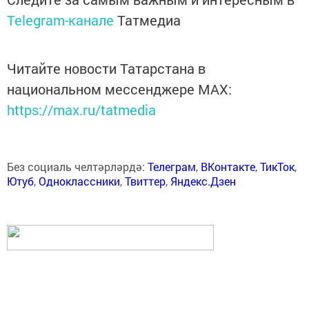
Telegram-канале
Татмедиа
Читайте новости Татарстана в
национальном мессенджере MАХ:
https://max.ru/tatmedia
Без социаль челтәрләрдә:
Телеграм
,
ВКонтакте
,
ТикТок
,
Ютуб
,
Одноклассники
,
Твиттер
,
Яндекс.Дзен