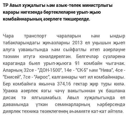
ТР Авыл хуҗалыгы һәм азык-төлек министрлыгы
карары нигезендә бөртеклеләрне урып-җыю
комбайннарының әзерлеге тикшерелде.
Чара транспорт чараларын һәм ындыр
табакларындагы җиһазларны 2013 ел уңышын җыеп
алуга үзвакытында һәм сыйфатлы итеп әзерләүне
тәэмин итүгә юнәлдерелгән. Белгечләр сүзләренә
караганда быел урып-җыюга 91 комбайн чыгачак.
Аларның 32се - "ДОН-1500", 14е - "СК-5" һәм "Нива", 4се -
"Енисей", 7се - "Акрос", калганнары чит ил комбайннары.
Бер комбайнга якынча 374,16 гектар җир туры килә.
Уракка әзерлек язгы чәчү вакытыннан ук башлана
дисәк тә ялгышмабыз. Авыл хуҗалыгында ел
дәвамында үткән семинарларның һәрберсендә
диярлек техника төзеклегенең әһәмияте кат-кат әйтелә.