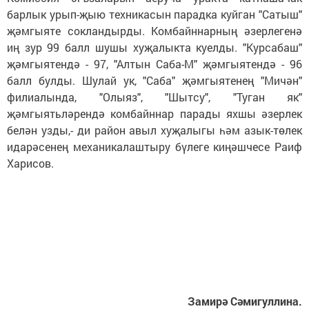
барлык урып-җыю техникасын парадка куйган "Сатыш"
җәмгыяте сокландырды. Комбайннарның әзерлегенә
иң зур 99 балл шушы хуҗалыкта куелды. "Курсабаш"
җәмгыятендә - 97, "Алтын Саба-М" җәмгыятендә - 96
балл булды. Шулай ук, "Саба" җәмгыятенең "Мичән"
филиалында, "Олыяз", "Шытсу", "Туган як"
җәмгыятьләрендә комбайннар парады яхшы әзерлек
белән узды,- ди район авыл хуҗалыгы һәм азык-төлек
идарәсенең механикалаштыру бүлеге киңәшчесе Раиф
Харисов.
Замирә Сәмигуллина.