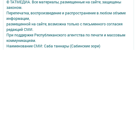
© ТАТМЕДИА. Все материалы, размещенные на сайте, защищены
законом.
Перепечатка, воспроизведение и распространение в любом объеме
информации,
размещенной на сайте, возможна только с письменного согласия
редакций СМИ.
При поддержке Республиканского агентства по печати и массовым
коммуникациям.
Наименование СМИ: Саба таннары (Сабинские зори)
№ записи о регистрации СМИ, дата: ЭЛ № ФС 77 - 90147 от 07.10.2025
СМИ зарегистрированно Федеральной службой по надзору в сфере
связи,
информационных технологий и массовых коммуникаций
ФИО главного редактора: Исмагилов Рустем Габдерауфович
Адрес редакции: 422060, Российская Федерация, Республика
Татарстан, Сабинский муниципальный район, п.г.т. Богатые Сабы, ул.
Тукая, д. 95
Телефон редакции: (84362) 2-30-58
Электронная почта: saba-tannary@tatmedia.com
Почта филиала для сообщений о фактах коррупции: saba-
tannary@tatmedia.com
Учредитель СМИ: АО «ТАТМЕДИА»
Антикоррупционная политика
АО «ТАТМЕДИА» использует «cookie»
для персонализации сервисов и