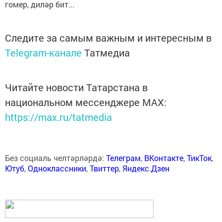
гомер, диләр бит...
Следите за самым важным и интересным в
Telegram-канале
Татмедиа
Читайте новости Татарстана в
национальном мессенджере MАХ:
https://max.ru/tatmedia
Без социаль челтәрләрдә:
Телеграм
,
ВКонтакте
,
ТикТок
,
Ютуб
,
Одноклассники
,
Твиттер
,
Яндекс.Дзен