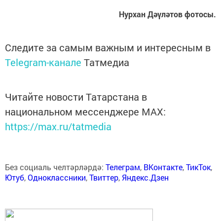
Нурхан Дәүләтов фотосы.
Следите за самым важным и интересным в
Telegram-канале
Татмедиа
Читайте новости Татарстана в
национальном мессенджере MАХ:
https://max.ru/tatmedia
Без социаль челтәрләрдә:
Телеграм
,
ВКонтакте
,
ТикТок
,
Ютуб
,
Одноклассники
,
Твиттер
,
Яндекс.Дзен