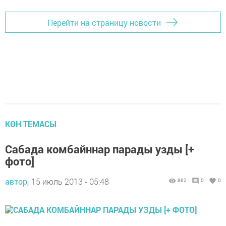
Перейти на страницу новости
КӨН ТЕМАСЫ
Сабада комбайннар парады узды [+
фото]
автор,
15 июль 2013 - 05:48
862
0
0