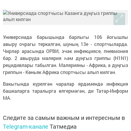
Универсиада барышында барлыгы 106 йогышлы
авыру очрагы теркәлгән, шуның 13е - спортчыларда.
Чирләр арасында ОРВИ, эчәк инфекциясе, пневмония
бар. 2 авыруда малярия һәм дуңгыз гриппы (H1N1)
рецидивлары табылган. Малярияны - Африка, ә дуңгыз
гриппын - Көньяк Африка спортчысы алып килгән.
Вакытында күрелгән чаралар ярдәмендә инфекция
башкаларга таралырга өлгермәгән, ди Татар-Информ
МА.
Следите за самым важным и интересным в
Telegram-канале
Татмедиа