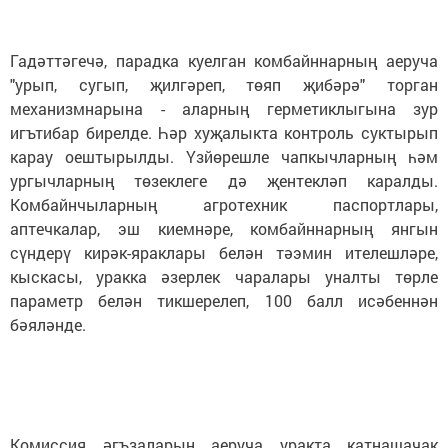
Гадәттәгечә, парадка куелган комбайннарның аеруча
"урып, сугып, җилгәреп, төяп җибәрә" торган
механизмнарына - аларның герметиклыгына зур
игътибар бирелде. Һәр хуҗалыкта контроль суктырып
карау оештырылды. Үзйөрешле чапкычларның һәм
ургычларның төзеклеге дә җентекләп каралды.
Комбайнчыларның агротехник паспортлары,
аптечкалар, эш киемнәре, комбайннарның янгын
сүндерү кирәк-яраклары белән тәэмин ителешләре,
кыскасы, уракка әзерлек чаралары уналты төрле
параметр белән тикшерелеп, 100 балл исәбеннән
бәяләнде.
Комиссия әгъзаларын аеруча уракта катнашачак