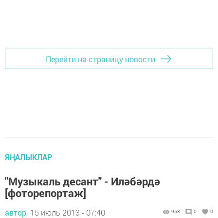
Перейти на страницу новости
ЯҢАЛЫКЛАР
"Музыкаль десант" - Иләбәрдә
[фоторепортаж]
автор,
15 июль 2013 - 07:40
968
0
0