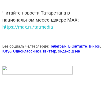
Читайте новости Татарстана в
национальном мессенджере MАХ:
https://max.ru/tatmedia
Без социаль челтәрләрдә:
Телеграм
,
ВКонтакте
,
ТикТок
,
Ютуб
,
Одноклассники
,
Твиттер
,
Яндекс.Дзен