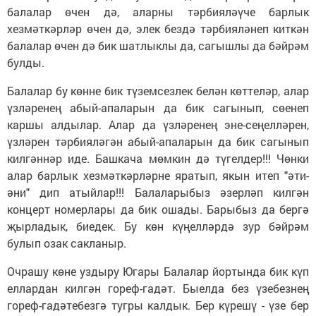
балалар өчен дә, аларны тәрбияләүче барлык
хезмәткәрләр өчен дә, элек бездә тәрбияләнеп киткән
балалар өчен дә бик шатлыклы да, сагышлы да бәйрәм
булды.
Балалар бу көнне бик түземсезлек белән көттеләр, алар
үзләренең абый-апаларын да бик сагынып, сөенеп
каршы алдылар. Алар да үзләренең эне-сеңелләрен,
үзләрен тәрбияләгән абый-апаларын да бик сагынып
килгәннәр иде. Башкача мөмкин дә түгелдер!!! Чөнки
алар барлык хезмәткәрләрне яратып, якын итеп "әти-
әни" дип атыйлар!!! Балаларыбыз әзерләп килгән
концерт номерлары да бик ошады. Барыбыз да бергә
җырладык, биедек. Бу көн күңелләрдә зур бәйрәм
булып озак сакланыр.
Очрашу көне уздыру Югары Балалар йортында бик күп
еллардан килгән гореф-гадәт. Быелда без үзебезнең
гореф-гадәтебезгә тугры калдык. Бер күрешү - үзе бер