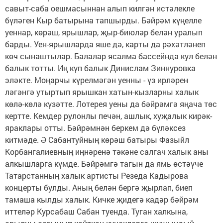
савыт-саба оешмасыннан алып килгән истәлекле
бүләген Кыр батырына тапшырды. Бәйрәм күңелле
уеннар, көрәш, ярышлар, җыр-биюләр белән уралып
барды. Уен-ярышларда яше дә, карты да рәхәтләнеп
көч сынаштылар. Балалар ясалма бассейнда кул белән
балык тотты. Иң күп балык Динислам Зиннуровка
эләкте. Моңарчы күрелмәгән уенны - үз ирләрен
ләгәнгә утыртып ярышкан хатын-кызларны халык
көлә-көлә күзәтте. Лотерея уены да бәйрәмгә яңача төс
кертте. Кемдер рулонлы печән, ашлык, хуҗалык кирәк-
яраклары отты. Бәйрәмнән беркем дә бүләксез
китмәде. Ә Сабантуйның көрәш батыры Фазыйл
Корбангалиевның иңнәренә тәкәне салгач халык аны
алкышларга күмде. Бәйрәмгә тагын да ямь өстәүче
Татарстанның халык артисты Резеда Кадырова
концерты булды. Аның белән бергә җырлап, биеп
тамаша кылды халык. Кичке җидегә кадәр бәйрәм
иттеләр Курсабаш Сабан туенда. Туган халкына,