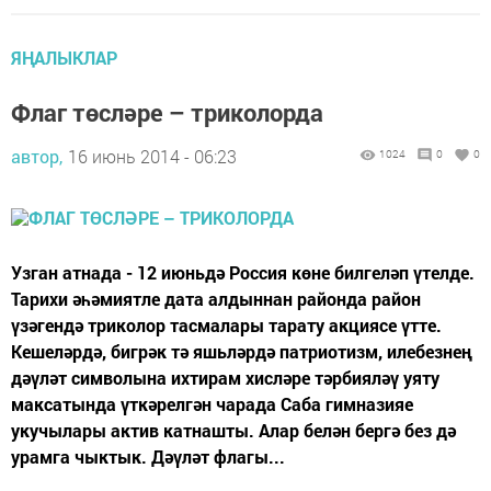
ЯҢАЛЫКЛАР
Флаг төсләре – триколорда
автор,
16 июнь 2014 - 06:23
1024
0
0
Узган атнада - 12 июньдә Россия көне билгеләп үтелде.
Тарихи әһәмиятле дата алдыннан районда район
үзәгендә триколор тасмалары тарату акциясе үтте.
Кешеләрдә, бигрәк тә яшьләрдә патриотизм, илебезнең
дәүләт символына ихтирам хисләре тәрбияләү уяту
максатында үткәрелгән чарада Саба гимназияе
укучылары актив катнашты. Алар белән бергә без дә
урамга чыктык. Дәүләт флагы...