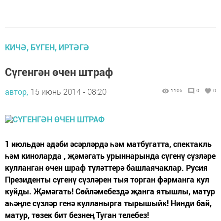
КИЧӘ, БҮГЕН, ИРТӘГӘ
Сүгенгән өчен штраф
автор,
15 июнь 2014 - 08:20
1105
0
0
1 июльдән әдәби әсәрләрдә һәм матбугатта, спектакль
һәм киноларда , җәмәгать урыннарында сүгенү сүзләре
кулланган өчен шраф түләттерә башлаячаклар. Русия
Президенты сүгенү сүзләрен тыя торган фәрманга кул
куйды. Җәмәгать! Сөйләмебездә җанга ятышлы, матур
аһәңле сүзләр генә кулланырга тырышыйк! Нинди бай,
матур, төзек бит безнең Туган телебез!