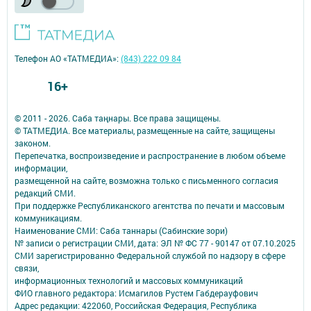
Телефон АО «ТАТМЕДИА»:
(843) 222 09 84
16+
© 2011 - 2026. Саба таңнары. Все права защищены.
© ТАТМЕДИА. Все материалы, размещенные на сайте, защищены
законом.
Перепечатка, воспроизведение и распространение в любом объеме
информации,
размещенной на сайте, возможна только с письменного согласия
редакций СМИ.
При поддержке Республиканского агентства по печати и массовым
коммуникациям.
Наименование СМИ: Саба таннары (Сабинские зори)
№ записи о регистрации СМИ, дата: ЭЛ № ФС 77 - 90147 от 07.10.2025
СМИ зарегистрированно Федеральной службой по надзору в сфере
связи,
информационных технологий и массовых коммуникаций
ФИО главного редактора: Исмагилов Рустем Габдерауфович
Адрес редакции: 422060, Российская Федерация, Республика