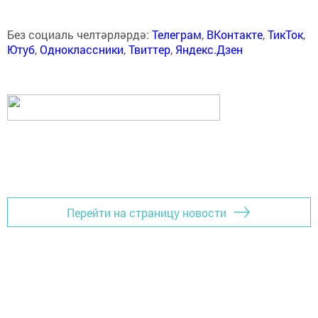
Без социаль челтәрләрдә:
Телеграм
,
ВКонтакте
,
ТикТок
,
Ютуб
,
Одноклассники
,
Твиттер
,
Яндекс.Дзен
Перейти на страницу новости