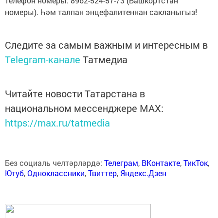
телефон номеры: 8962-524-57-73 (Башкортстан
номеры). Һәм талпан энцефалитеннан сакланыгыз!
Следите за самым важным и интересным в
Telegram-канале
Татмедиа
Читайте новости Татарстана в
национальном мессенджере MАХ:
https://max.ru/tatmedia
Без социаль челтәрләрдә:
Телеграм
,
ВКонтакте
,
ТикТок
,
Ютуб
,
Одноклассники
,
Твиттер
,
Яндекс.Дзен