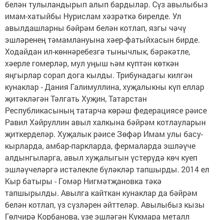
белән тулыландырып алып бардылар. Сүз авылыбыз
имам-хатыйбы Нурислам хәзрәткә бирелде. Ул
авылдашларны бәйрәм белән котлап, язгы чәчү
эшләренең тәмамлануына хәер-фатыйхасын бирде.
Ходайдан ил-көннәребезгә тынычлык, бәрәкәтле,
хәерле гомерләр, мул уңыш һәм күптән көткән
яңгырлар сорап дога кылды. Трибунадагы килгән
кунаклар - Дания Галимуллина, хуҗалыкны күп еллар
җитәкләгән Тәлгать Хуҗин, Татарстан
Республикасының татарча көрәш федерациясе рәисе
Равил Хәйруллин авыл халкына бәйрәм котлауларын
җиткерделәр. Хуҗалык рәисе Зөфәр Имам улы басу-
кырларда, амбар-паркларда, фермаларда эшләүче
алдынгыларга, авыл хуҗалыгын үстерүдә көч куеп
эшләүчеләргә истәлекле бүләкләр тапшырды. 2014 ел
Кыр батыры - Гомәр Нигмәтҗановка тәкә
тапшырылды. Авылга кайткан кунаклар да бәйрәм
белән котлап, үз сүзләрен әйттеләр. Авылыбыз кызы
Гөлчирә Корбанова, үзе эшләгән Кукмара металл