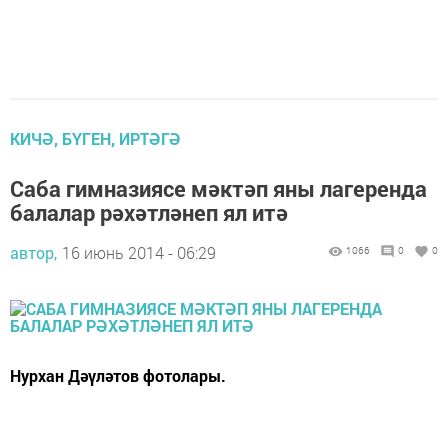
КИЧӘ, БҮГЕН, ИРТӘГӘ
Саба гимназиясе мәктәп яны лагеренда
балалар рәхәтләнеп ял итә
автор,
16 июнь 2014 - 06:29
1066
0
0
Нурхан Дәүләтов фотолары.