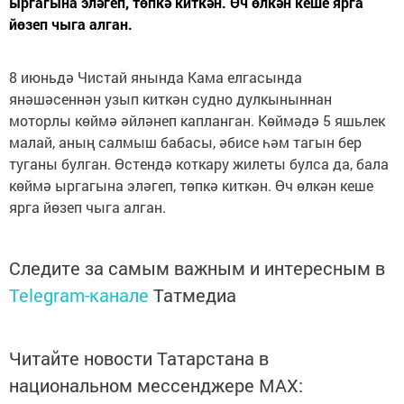
ыргагына эләгеп, төпкә киткән. Өч өлкән кеше ярга
йөзеп чыга алган.
8 июньдә Чистай янында Кама елгасында
янәшәсеннән узып киткән судно дулкыныннан
моторлы көймә әйләнеп капланган. Көймәдә 5 яшьлек
малай, аның салмыш бабасы, әбисе һәм тагын бер
туганы булган. Өстендә коткару жилеты булса да, бала
көймә ыргагына эләгеп, төпкә киткән. Өч өлкән кеше
ярга йөзеп чыга алган.
Следите за самым важным и интересным в
Telegram-канале
Татмедиа
Читайте новости Татарстана в
национальном мессенджере MАХ: