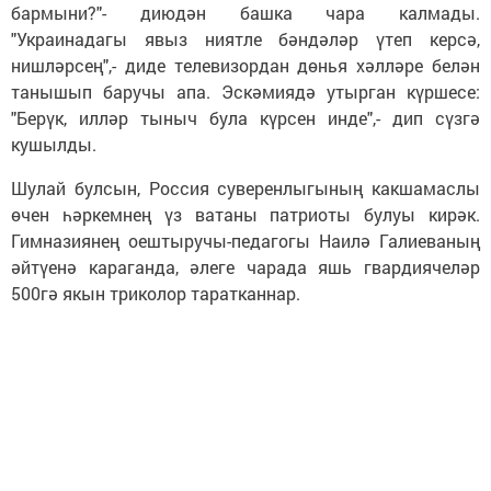
бармыни?"- диюдән башка чара калмады.
"Украинадагы явыз ниятле бәндәләр үтеп керсә,
нишләрсең",- диде телевизордан дөнья хәлләре белән
танышып баручы апа. Эскәмиядә утырган күршесе:
"Берүк, илләр тыныч була күрсен инде",- дип сүзгә
кушылды.
Шулай булсын, Россия суверенлыгының какшамаслы
өчен һәркемнең үз ватаны патриоты булуы кирәк.
Гимназиянең оештыручы-педагогы Наилә Галиеваның
әйтүенә караганда, әлеге чарада яшь гвардиячеләр
500гә якын триколор таратканнар.