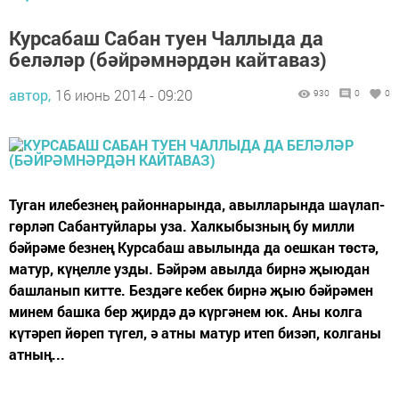
Курсабаш Сабан туен Чаллыда да
беләләр (бәйрәмнәрдән кайтаваз)
автор,
16 июнь 2014 - 09:20
930
0
0
Туган илебезнең районнарында, авылларында шаүлап-
гөрләп Сабантуйлары уза. Халкыбызның бу милли
бәйрәме безнең Курсабаш авылында да оешкан төстә,
матур, күңелле узды. Бәйрәм авылда бирнә җыюдан
башланып китте. Бездәге кебек бирнә җыю бәйрәмен
минем башка бер җирдә дә күргәнем юк. Аны колга
күтәреп йөреп түгел, ә атны матур итеп бизәп, колганы
атның...