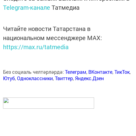
Telegram-канале
Татмедиа
Читайте новости Татарстана в
национальном мессенджере MАХ:
https://max.ru/tatmedia
Без социаль челтәрләрдә:
Телеграм
,
ВКонтакте
,
ТикТок
,
Ютуб
,
Одноклассники
,
Твиттер
,
Яндекс.Дзен