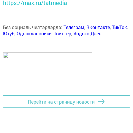
https://max.ru/tatmedia
Без социаль челтәрләрдә:
Телеграм
,
ВКонтакте
,
ТикТок
,
Ютуб
,
Одноклассники
,
Твиттер
,
Яндекс.Дзен
Перейти на страницу новости