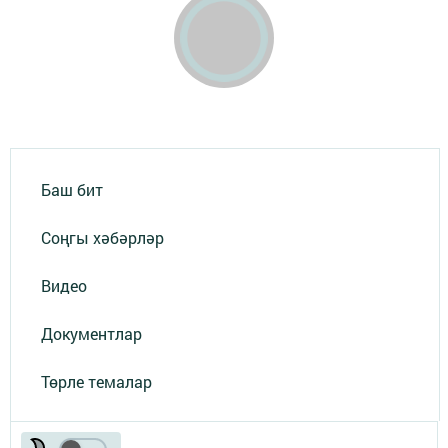
Баш бит
Соңгы хәбәрләр
Видео
Документлар
Төрле темалар