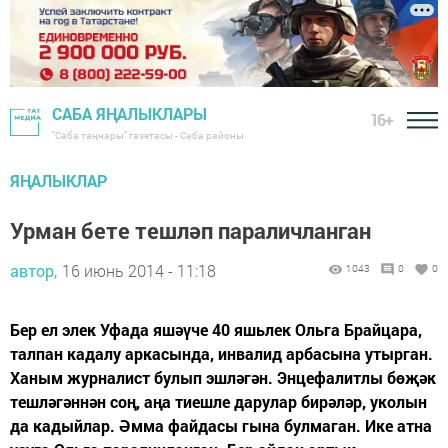
САБА ЯҢАЛЫКЛАРЫ
16+
"Саба таңнары" газетасы - Саба районы
ЯҢАЛЫКЛАР
Урман бете тешләп параличланган
автор,
16 июнь 2014 - 11:18
1043
0
0
Бер ел элек Уфада яшәүче 40 яшьлек Ольга Брайцара,
талпан кадалу аркасында, инвалид арбасына утырган.
Ханым журналист булып эшләгән. Энцефалитлы бөҗәк
тешләгәннән соң, аңа тиешле дарулар бирәләр, уколын
да кадыйлар. Әмма файдасы гына булмаган. Ике атна