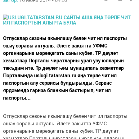
Отпусклар сезоны якынлашу белән чит ил паспорты
эшәү соравы актуаль. Әлеге вакытта УФМС
органнарына мөрәҗәгать саны күбәя. ТР дәүләт
хезмәтләр Порталы чиратларны урап узу юлларын
тәкъдим итә. Тр дәүләт һәм муниципаль хезмәтләр
Порталында uslugi.tatarstan.ru яңа төрле чит ил
паспортын алу сервисы булдырылды. Сервис
ярдәмендә гариза бланкын бастырып, чит ил
паспорты...
Отпусклар сезоны якынлашу белән чит ил паспорты
эшәү соравы актуаль. Әлеге вакытта УФМС
органнарына мөрәҗәгать саны күбәя. ТР дәүләт
хезмәтләр Порталы чиратларны урап узу юлларын