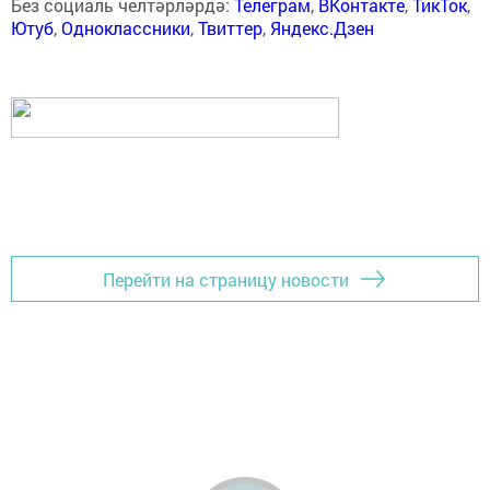
Без социаль челтәрләрдә:
Телеграм
,
ВКонтакте
,
ТикТок
,
Ютуб
,
Одноклассники
,
Твиттер
,
Яндекс.Дзен
Перейти на страницу новости