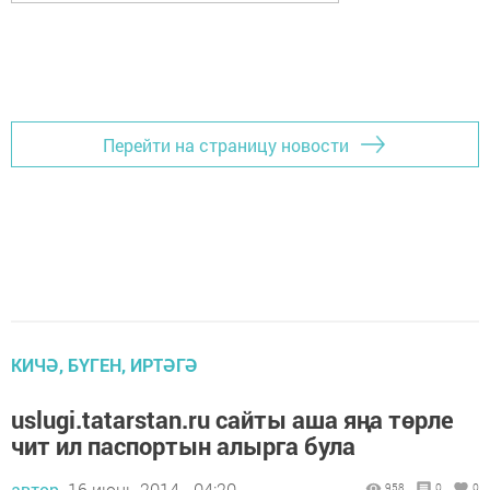
Перейти на страницу новости
КИЧӘ, БҮГЕН, ИРТӘГӘ
uslugi.tatarstan.ru сайты аша яңа төрле
чит ил паспортын алырга була
автор,
16 июнь 2014 - 04:20
958
0
0