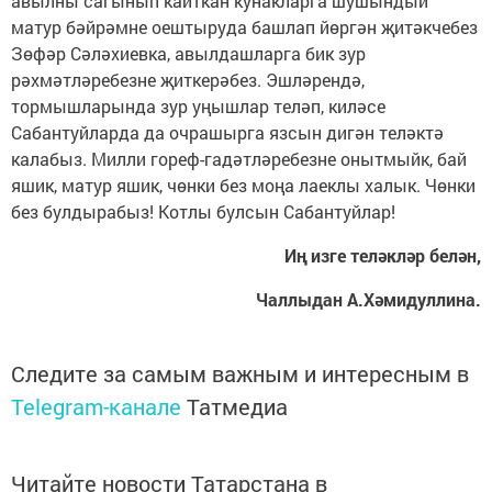
авылны сагынып кайткан кунакларга шушындый
матур бәйрәмне оештыруда башлап йөргән җитәкчебез
Зөфәр Сәләхиевка, авылдашларга бик зур
рәхмәтләребезне җиткерәбез. Эшләрендә,
тормышларында зур уңышлар теләп, киләсе
Сабантуйларда да очрашырга язсын дигән теләктә
калабыз. Милли гореф-гадәтләребезне онытмыйк, бай
яшик, матур яшик, чөнки без моңа лаеклы халык. Чөнки
без булдырабыз! Котлы булсын Сабантуйлар!
Иң изге теләкләр белән,
Чаллыдан А.Хәмидуллина.
Следите за самым важным и интересным в
Telegram-канале
Татмедиа
Читайте новости Татарстана в