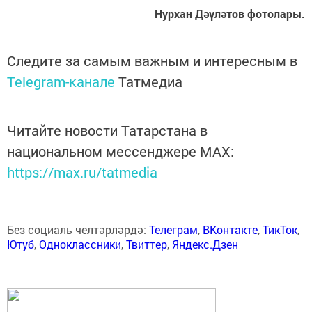
Нурхан Дәүләтов фотолары.
Следите за самым важным и интересным в
Telegram-канале
Татмедиа
Читайте новости Татарстана в
национальном мессенджере MАХ:
https://max.ru/tatmedia
Без социаль челтәрләрдә:
Телеграм
,
ВКонтакте
,
ТикТок
,
Ютуб
,
Одноклассники
,
Твиттер
,
Яндекс.Дзен