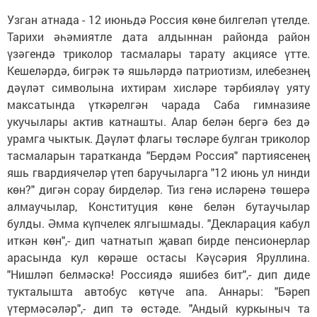
Узган атнада - 12 июньдә Россия көне билгеләп үтелде.
Тарихи әһәмиятле дата алдыннан районда район
үзәгендә триколор тасмалары тарату акциясе үтте.
Кешеләрдә, бигрәк тә яшьләрдә патриотизм, илебезнең
дәүләт символына ихтирам хисләре тәрбияләү уяту
максатында үткәрелгән чарада Саба гимназияе
укучылары актив катнашты. Алар белән бергә без дә
урамга чыктык. Дәүләт флагы төсләре булган триколор
тасмаларын таратканда "Бердәм Россия" партиясенең
яшь гвардиячеләр үтеп баручыларга "12 июнь ул нинди
көн?" дигән сорау бирделәр. Тиз генә исләренә төшерә
алмаучылар, Конституция көне белән бутаучылар
булды. Әмма күпчелек ялгышмады. "Декларация кабул
иткән көн",- дип чатнатып җавап бирде пенсионерлар
арасында кул көрәше остасы Кәүсәрия Яруллина.
"Нишләп белмәскә! Россиядә яшибез бит",- дип диде
тукталышта автобус көтүче апа. Аннары: "Бәреп
үтермәсәләр",- дип тә өстәде. "Андый куркыныч та