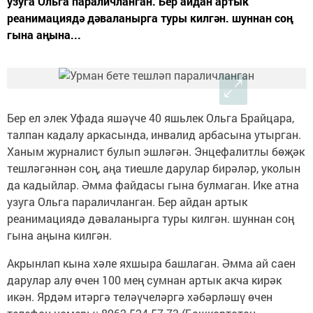
узуга Ольга параличланган. Бер айдан артык
реанимациядә дәваланырга туры килгән. шуннан соң
гына аңына...
Бер ел элек Уфада яшәүче 40 яшьлек Ольга Брайцара,
талпан кадалу аркасында, инвалид арбасына утырган.
Ханым журналист булып эшләгән. Энцефалитлы бөҗәк
тешләгәннән соң, аңа тиешле дарулар бирәләр, уколын
да кадыйлар. Әмма файдасы гына булмаган. Ике атна
узуга Ольга параличланган. Бер айдан артык
реанимациядә дәваланырга туры килгән. шуннан соң
гына аңына килгән.
Акрынлап кына хәле яхшыра башлаган. Әмма ай саен
дарулар алу өчен 100 мең сумнан артык акча кирәк
икән. Ярдәм итәргә теләүчеләргә хәбәрләшү өчен