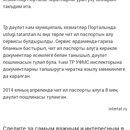
тәкъдим итә.
Тр дәүләт һәм муниципаль хезмәтләр Порталында
uslugi.tatarstan.ru яңа төрле чит ил паспортын алу
сервисы булдырылды. Сервис ярдәмендә гариза
бланкын бастырып, чит ил паспорты алуга кирәкле
документлар исемлеге белән танышып, дәүләт
пошлинасын түләп була. Һәм ТР УФМС инспекторына
документларны тапшыруга чиратка язылу мөмкинлеге
дә каралган.
2014 елның апрелендә чит ил паспорты алуга 8 мең
дәүләт пошлинасы түләнгән.
intertat.ru
Следите за самым важным и интересным в