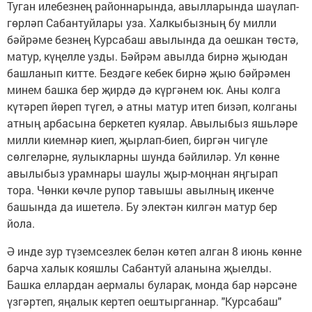
Туган илебезнең районнарында, авылларында шаүлап-
гөрләп Сабантуйлары уза. Халкыбызның бу милли
бәйрәме безнең Курсабаш авылында да оешкан төстә,
матур, күңелле узды. Бәйрәм авылда бирнә җыюдан
башланып китте. Бездәге кебек бирнә җыю бәйрәмен
минем башка бер җирдә дә күргәнем юк. Аны колга
күтәреп йөреп түгел, ә атны матур итеп бизәп, колганы
атның арбасына беркетеп куялар. Авылыбыз яшьләре
милли киемнәр киеп, җырлап-биеп, биргән чигүле
сөлгеләрне, яулыкларны шунда бәйлиләр. Ул көнне
авылыбыз урамнары шаулы җыр-моңнан яңгырап
тора. Чөнки көчле рупор тавышы авылның икенче
башында да ишетелә. Бу электән килгән матур бер
йола.
Ә инде зур түземсезлек белән көтеп алган 8 июнь көнне
барча халык кояшлы Сабантуй аланына җыелды.
Башка еллардан аермалы буларак, монда бар нәрсәне
үзгәртеп, яңалык кертеп оештырганнар. "Курсабаш"