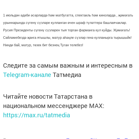
1 июльдән әдәби әсәрләрдә һәм матбугатта, спектакль һәм киноларда , җәмәгать
урыннарында сүгенү сүзләре кулланган өчен шраф түләттерә башлаячаклар.
Русия Президенты сүгенү сүзләрен тыя торган фәрманга кул куйды. Җәмәгать!
Сөйләмебездә җанга ятышлы, матур аһәңле сүзләр генә кулланырга тырышыйк!
Нинди бай, матур, төзек бит безнең Туган телебез!
Следите за самым важным и интересным в
Telegram-канале
Татмедиа
Читайте новости Татарстана в
национальном мессенджере MАХ:
https://max.ru/tatmedia