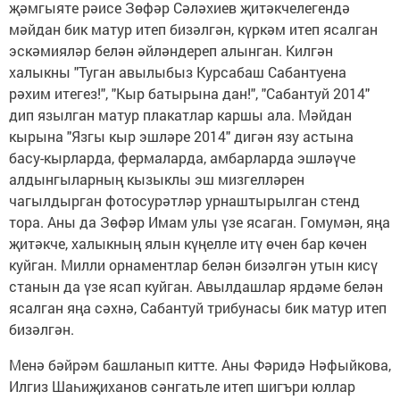
җәмгыяте рәисе Зөфәр Сәләхиев җитәкчелегендә
мәйдан бик матур итеп бизәлгән, күркәм итеп ясалган
эскәмияләр белән әйләндереп алынган. Килгән
халыкны "Туган авылыбыз Курсабаш Сабантуена
рәхим итегез!", "Кыр батырына дан!", "Сабантуй 2014"
дип язылган матур плакатлар каршы ала. Мәйдан
кырына "Язгы кыр эшләре 2014" дигән язу астына
басу-кырларда, фермаларда, амбарларда эшләүче
алдынгыларның кызыклы эш мизгелләрен
чагылдырган фотосурәтләр урнаштырылган стенд
тора. Аны да Зөфәр Имам улы үзе ясаган. Гомумән, яңа
җитәкче, халыкның ялын күңелле итү өчен бар көчен
куйган. Милли орнаментлар белән бизәлгән утын кисү
станын да үзе ясап куйган. Авылдашлар ярдәме белән
ясалган яңа сәхнә, Сабантуй трибунасы бик матур итеп
бизәлгән.
Менә бәйрәм башланып китте. Аны Фәридә Нәфыйкова,
Илгиз Шаһиҗиханов сәнгатьле итеп шигъри юллар