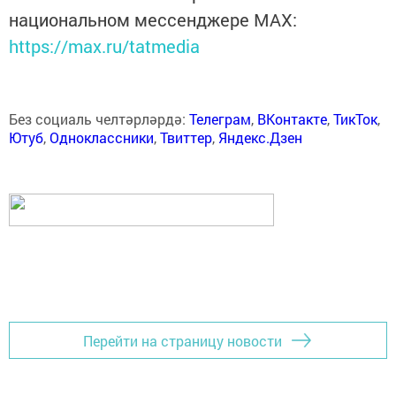
национальном мессенджере MАХ:
https://max.ru/tatmedia
Без социаль челтәрләрдә:
Телеграм
,
ВКонтакте
,
ТикТок
,
Ютуб
,
Одноклассники
,
Твиттер
,
Яндекс.Дзен
Перейти на страницу новости