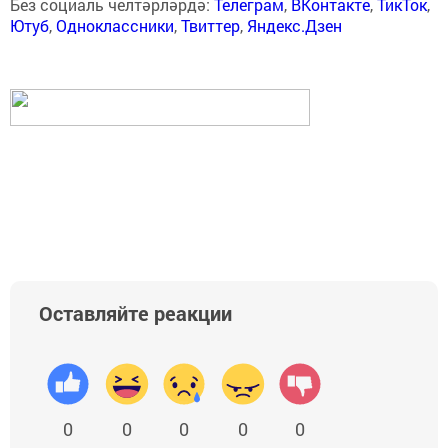
Без социаль челтәрләрдә:
Телеграм
,
ВКонтакте
,
ТикТок
,
Ютуб
,
Одноклассники
,
Твиттер
,
Яндекс.Дзен
Оставляйте реакции
0
0
0
0
0