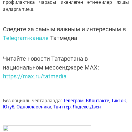
профилактика чарасы икәнлеген әти-әниләр яхшы
аңларга тиеш.
Следите за самым важным и интересным в
Telegram-канале
Татмедиа
Читайте новости Татарстана в
национальном мессенджере MАХ:
https://max.ru/tatmedia
Без социаль челтәрләрдә:
Телеграм
,
ВКонтакте
,
ТикТок
,
Ютуб
,
Одноклассники
,
Твиттер
,
Яндекс.Дзен