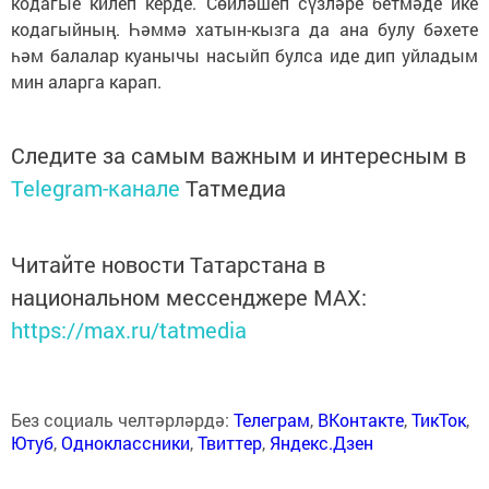
кодагые килеп керде. Сөйләшеп сүзләре бетмәде ике
кодагыйның. Һәммә хатын-кызга да ана булу бәхете
һәм балалар куанычы насыйп булса иде дип уйладым
мин аларга карап.
Следите за самым важным и интересным в
Telegram-канале
Татмедиа
Читайте новости Татарстана в
национальном мессенджере MАХ:
https://max.ru/tatmedia
Без социаль челтәрләрдә:
Телеграм
,
ВКонтакте
,
ТикТок
,
Ютуб
,
Одноклассники
,
Твиттер
,
Яндекс.Дзен