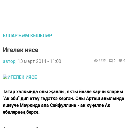
ЕЛЛАР ҺӘМ КЕШЕЛӘР
Игелек иясе
автор,
13 март 2014 - 11:08
1435
0
0
Татар халкында олы җанлы, якты йөзле карчыкларны
"Ак әби" дип атау гадәткә кергән. Олы Арташ авылында
яшәүче Мәүҗидә апа Сәйфуллина - ак күңелле Ак
әбиләрнең берсе.