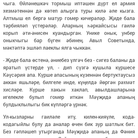
чыга. Өйләнешкәч тормыш иптәшен дүрт ел армия
хезмәтеннән дә көтеп алырга туры килә әле кызга.
Алтмыш ел бергә матур гомер кичерәләр. Җиде бала
тәрбияләп үстерәләр. Аларның һәркайсысы гаилә
корып әти-әнисен куандырган. Унике онык, унбер
оныкчыгы бар бүген әбинең. Авыл Советында,
мәктәптә эшләп лаеклы ялга чыккан.
- Җиде бала өстенә, әниебез үлгәч без - сигез баланы да
яратып үстерде ул, - дип сүзгә кушыла күршесе
Кәүсәрия апа. Күрше апасының күзеннән бертуктаусыз
аккан яшьләре, билгеле инде, күңелдә йөргән рәхмәт
хисләре. Күрше хакын хаклап, авылдашларына
игелекле булып гомер иткән Мәүҗидә апаның
булдыклылыгы бик күпләргә үрнәк.
Ул-кызларны гаиләле итү, килен-кияүле, кода-
кодагыйлы булу да аналар өчен бик зур шатлык бит.
Без гәпләшеп утырганда Мәүҗидә апаның да Фәния