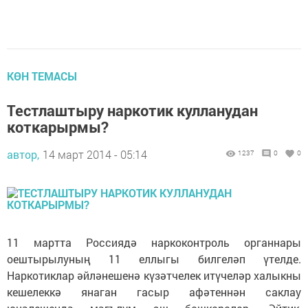
КӨН ТЕМАСЫ
Тестлаштыру наркотик кулланудан
коткарырмы?
автор,
14 март 2014 - 05:14
1237
0
0
11 мартта Россиядә наркоконтроль органнары
оештырылуның 11 еллыгы билгеләп үтелде.
Наркотиклар әйләнешенә күзәтчелек итүчеләр халыкны
кешелеккә янаган гасыр афәтеннән саклау