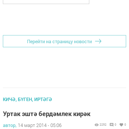
Перейти на страницу новости
КИЧӘ, БҮГЕН, ИРТӘГӘ
Уртак эштә бердәмлек кирәк
автор,
14 март 2014 - 05:06
2252
0
0