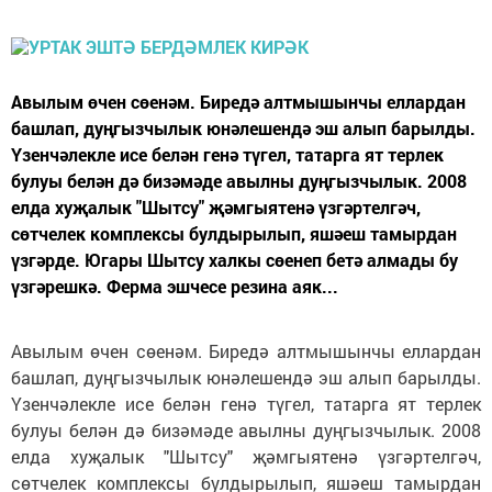
Авылым өчен сөенәм. Биредә алтмышынчы ел­­лар­дан
башлап, дуң­гызчылык юнәлешендә эш алып барылды.
Үзенчәлекле исе белән генә түгел, татарга ят терлек
булуы белән дә бизәмәде авылны дуңгызчылык. 2008
елда хуҗалык "Шытсу" җәмгыятенә үзгәртелгәч,
сөтчелек комплексы булдырылып, яшәеш тамырдан
үзгәрде. Югары Шытсу халкы сөенеп бетә алмады бу
үзгәрешкә. Ферма эшчесе резина аяк...
Авылым өчен сөенәм. Биредә алтмышынчы ел­­лар­дан
башлап, дуң­гызчылык юнәлешендә эш алып барылды.
Үзенчәлекле исе белән генә түгел, татарга ят терлек
булуы белән дә бизәмәде авылны дуңгызчылык. 2008
елда хуҗалык "Шытсу" җәмгыятенә үзгәртелгәч,
сөтчелек комплексы булдырылып, яшәеш тамырдан