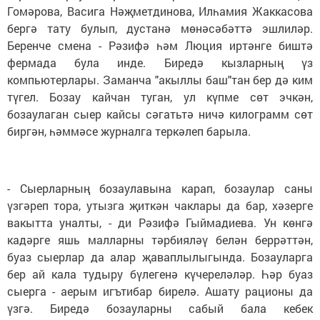
Гомәрова, Васига Нәҗметдинова, Илһамия Жаккасова
бергә тату булып, дустанә мөнәсәбәттә эшлиләр.
Беренче смена - Рәзифә һәм Люция иртәнге биштә
фермада була инде. Биредә кызларның үз
компьютерлары. Заманча "акыллы баш"тан бер дә ким
түгел. Бозау кайчан туган, ул күпме сөт эчкән,
бозаулаган сыер кайсы сәгатьтә ничә килограмм сөт
биргән, һәммәсе журналга теркәлеп барыла.
- Сыерларның бозаула­вына карап, бозаулар саны
үзгәреп тора, утызга җиткән чаклары да бар, хәзерге
вакытта уналты, - ди Рәзифә Гыймадиева. Ун көнгә
кадәрге яшь малларны тәрбияләү белән беррәттән,
буаз сыерлар да алар җаваплылыгында. Бозауларга
бер ай кала тудыру бүлегенә күчереләләр. Һәр буаз
сыерга - аерым игътибар бирелә. Ашату ра­ционы да
үзгә. Биредә бозауларны сабый бала кебек