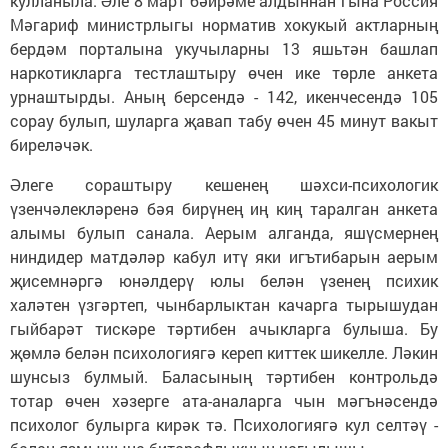
кулланыла. Әле 8 март бәйрәме алдыннан гына Россия
Мәгариф министрлыгы норматив хокукый актларның
бердәм порталына укучыларны 13 яшьтән башлап
наркотикларга тестлаштыру өчен ике төрле анкета
урнаштырды. Аның берсендә - 142, икенчесендә 105
сорау булып, шуларга җавап табу өчен 45 минут вакыт
биреләчәк.
Әлеге сораштыру кешенең шәхси-психологик
үзенчәлекләренә бәя бирүнең иң киң таралган анкета
алымы булып санала. Аерым алганда, яшүсмернең
ниндидер матдәләр кабул итү яки игътибарын аерым
җисемнәргә юнәлдерү юлы белән үзенең психик
халәтен үзгәртеп, чынбарлыктан качарга тырышудан
гыйбарәт тискәре тәртибен ачыкларга булыша. Бу
җөмлә белән психологиягә кереп киттек шикелле. Ләкин
шунсыз булмый. Баласының тәртибен контрольдә
тотар өчен хәзерге ата-аналарга чын мәгънәсендә
психолог булырга кирәк тә. Психологиягә кул селтәү -