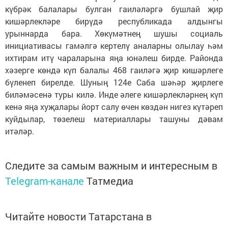
күбрәк балалары булган гаиләләргә бушлай җир
кишәрлекләре бирүдә республикада алдынгы
урыннарда бара. Хөкүмәтнең шушы социаль
инициативасы гамәлгә кертелү аналарны олылау һәм
ихтирам итү чараларына яңа юнәлеш бирде. Районда
хәзерге көндә күп балалы 468 гаиләгә җир кишәрлеге
бүленеп бирелде. Шуның 124е Саба шәһәр җирлеге
биләмәсенә туры килә. Инде әлеге кишәрлекләрнең күп
кенә яңа хуҗалары йорт салу өчен көздән нигез күтәреп
куйдылар, төзелеш материаллары ташуны дәвам
итәләр.
Следите за самым важным и интересным в
Telegram-канале
Татмедиа
Читайте новости Татарстана в