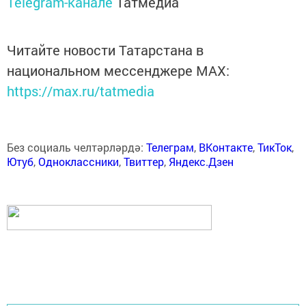
Telegram-канале
Татмедиа
Читайте новости Татарстана в
национальном мессенджере MАХ:
https://max.ru/tatmedia
Без социаль челтәрләрдә:
Телеграм
,
ВКонтакте
,
ТикТок
,
Ютуб
,
Одноклассники
,
Твиттер
,
Яндекс.Дзен