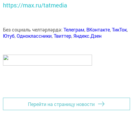
https://max.ru/tatmedia
Без социаль челтәрләрдә:
Телеграм
,
ВКонтакте
,
ТикТок
,
Ютуб
,
Одноклассники
,
Твиттер
,
Яндекс.Дзен
Перейти на страницу новости