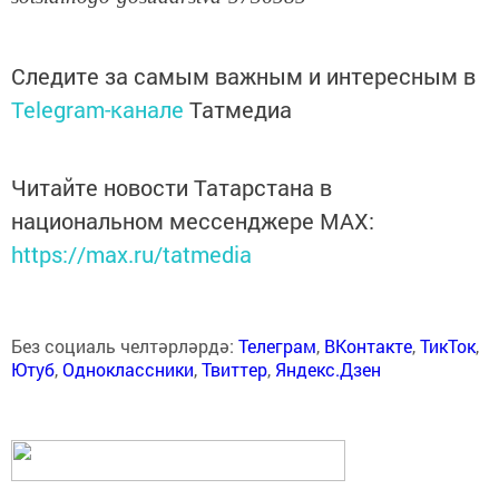
Следите за самым важным и интересным в
Telegram-канале
Татмедиа
Читайте новости Татарстана в
национальном мессенджере MАХ:
https://max.ru/tatmedia
Без социаль челтәрләрдә:
Телеграм
,
ВКонтакте
,
ТикТок
,
Ютуб
,
Одноклассники
,
Твиттер
,
Яндекс.Дзен