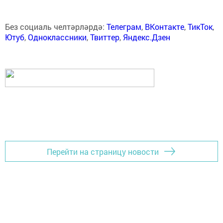
Без социаль челтәрләрдә:
Телеграм
,
ВКонтакте
,
ТикТок
,
Ютуб
,
Одноклассники
,
Твиттер
,
Яндекс.Дзен
Перейти на страницу новости