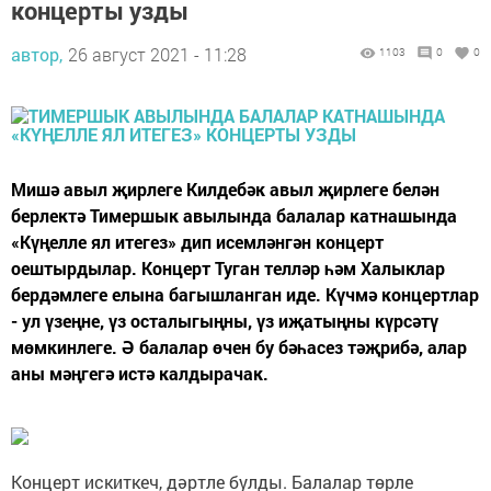
концерты узды
автор,
26 август 2021 - 11:28
1103
0
0
Мишә авыл җирлеге Килдебәк авыл җирлеге белән
берлектә Тимершык авылында балалар катнашында
«Күңелле ял итегез» дип исемләнгән концерт
оештырдылар. Концерт Туган телләр һәм Халыклар
бердәмлеге елына багышланган иде. Күчмә концертлар
- ул үзеңне, үз осталыгыңны, үз иҗатыңны күрсәтү
мөмкинлеге. Ә балалар өчен бу бәһасез тәҗрибә, алар
аны мәңгегә истә калдырачак.
Концерт искиткеч, дәртле булды. Балалар төрле