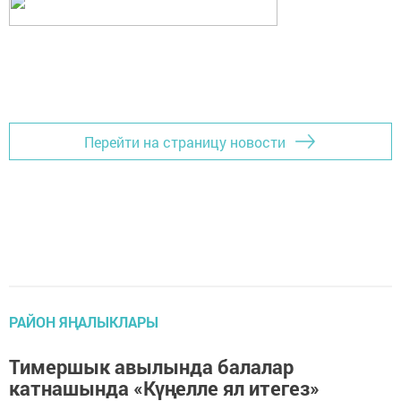
Перейти на страницу новости
РАЙОН ЯҢАЛЫКЛАРЫ
Тимершык авылында балалар
катнашында «Күңелле ял итегез»