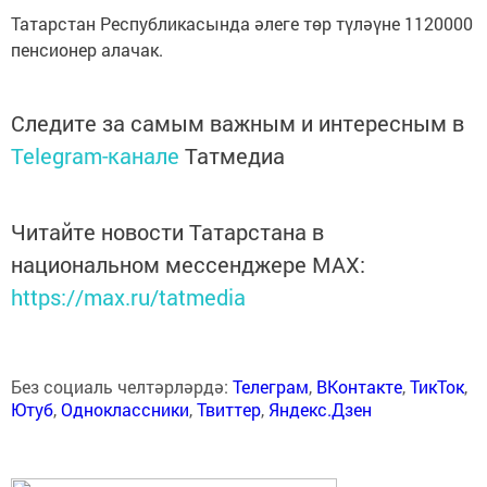
Татарстан Республикасында әлеге төр түләүне 1120000
пенсионер алачак.
Следите за самым важным и интересным в
Telegram-канале
Татмедиа
Читайте новости Татарстана в
национальном мессенджере MАХ:
https://max.ru/tatmedia
Без социаль челтәрләрдә:
Телеграм
,
ВКонтакте
,
ТикТок
,
Ютуб
,
Одноклассники
,
Твиттер
,
Яндекс.Дзен