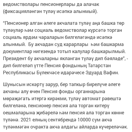
ведомстволары пенсионерлары да алачак
(фиксацияләнгән түләү исәпкә алынмый).
“Пенсионер алган әлеге акчалата түләү аңа башка төр
түләүләр һәм социаль ведомстволар күрсәтә торган
социаль ярдәм чараларын билгеләгәндә исәпкә
алынмый. Бу акчадан суд карарлары һәм башкарма
документлар нигезендә тотып калулар башкарылмый.
Президент бу акчаларны якланган түләү дип бәяләде”, -
дип билгеләп үтте Пенсия фондының Татарстан
Республикасы Бүлекчәсе идарәчесе Эдуард Вафин.
Шунысын искәртү зарур, бер тапкыр бирелүче әлеге
акчаны алу өчен Пенсия фонды органнарына
мөрәҗәгать итергә кирәкми, түләү автомат рәвештә
билгеләнә, пенсионер пенсия ала торган китерү
оешмаларына җибәрелә һәм пенсия ала торган көнне
түләнә. 2021 елның сентябрендә 10000 сум акча
түләнмәгән очракта акча алдагы айларда күчереләчәк.