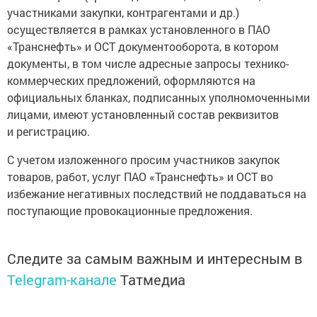
участниками закупки, контрагентами и др.)
осуществляется в рамках установленного в ПАО
«Транснефть» и ОСТ документооборота, в котором
документы, в том числе адресные запросы технико-
коммерческих предложений, оформляются на
официальных бланках, подписанных уполномоченными
лицами, имеют установленный состав реквизитов
и регистрацию.
С учетом изложенного просим участников закупок
товаров, работ, услуг ПАО «Транснефть» и ОСТ во
избежание негативных последствий не поддаваться на
поступающие провокационные предложения.
Следите за самым важным и интересным в
Telegram-канале
Татмедиа