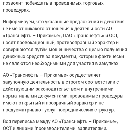
позволит побеждать в проводимых торговых
процедурах.
Информируем, что указанные предложения и действия
не имеют никакого отношения к деятельности АО
«Транснефть – Прикамье», ПАО «Транснефть» и ОСТ,
носят провокационный, противоправный характер и
совершаются путём мошенничества с целью получения
денежных средств за документы, которые фактически
не являются необходимыми для участия в закупках.
АО «Транснефть – Прикамье» осуществляет
закупочную деятельность в строгом соответствии с
действующим законодательством и внутренними
нормативными документами, проводимые процедуры
имеют открытый и прозрачный характер и не
предусматривают услуг посреднических структур.
Вся переписка между АО «Транснефть – Прикамье»,
ОСТ и лицами (производителями, заявителями,