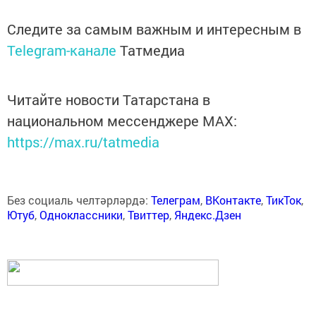
Следите за самым важным и интересным в
Telegram-канале
Татмедиа
Читайте новости Татарстана в
национальном мессенджере MАХ:
https://max.ru/tatmedia
Без социаль челтәрләрдә:
Телеграм
,
ВКонтакте
,
ТикТок
,
Ютуб
,
Одноклассники
,
Твиттер
,
Яндекс.Дзен