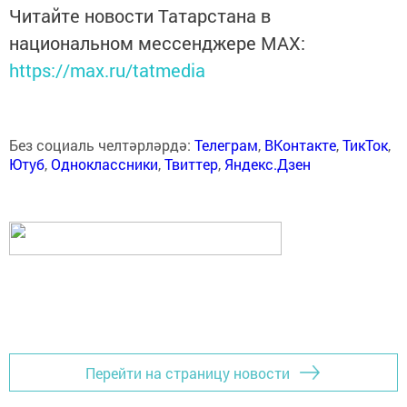
Читайте новости Татарстана в
национальном мессенджере MАХ:
https://max.ru/tatmedia
Без социаль челтәрләрдә:
Телеграм
,
ВКонтакте
,
ТикТок
,
Ютуб
,
Одноклассники
,
Твиттер
,
Яндекс.Дзен
Перейти на страницу новости