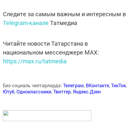
Следите за самым важным и интересным в
Telegram-канале
Татмедиа
Читайте новости Татарстана в
национальном мессенджере MАХ:
https://max.ru/tatmedia
Без социаль челтәрләрдә:
Телеграм
,
ВКонтакте
,
ТикТок
,
Ютуб
,
Одноклассники
,
Твиттер
,
Яндекс.Дзен