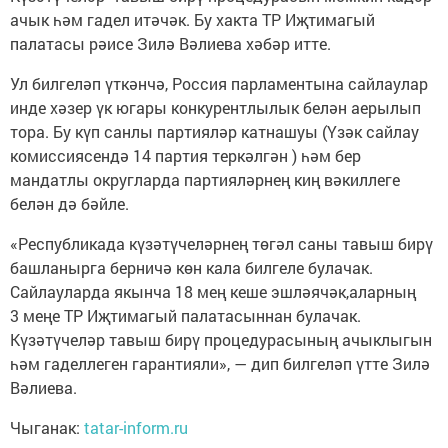
ачык һәм гадел итәчәк. Бу хакта ТР Иҗтимагый
палатасы рәисе Зилә Вәлиева хәбәр итте.
Ул билгеләп үткәнчә, Россия парламентына сайлаулар
инде хәзер үк югары конкурентлылык белән аерылып
тора. Бу күп санлы партияләр катнашуы (Үзәк сайлау
комиссиясендә 14 партия теркәлгән ) һәм бер
мандатлы округларда партияләрнең киң вәкиллеге
белән дә бәйле.
«Республикада күзәтүчеләрнең төгәл саны тавыш бирү
башланырга берничә көн кала билгеле булачак.
Сайлауларда якынча 18 мең кеше эшләячәк,аларның
3 меңе ТР Иҗтимагый палатасыннан булачак.
Күзәтүчеләр тавыш бирү процедурасының ачыклыгын
һәм гаделлеген гарантияли», — дип билгеләп үтте Зилә
Вәлиева.
Чыганак:
tatar-inform.ru