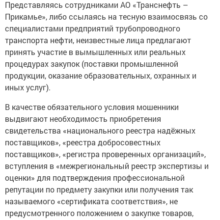
Представляясь сотрудниками АО «Транснефть –
Прикамье», либо ссылаясь на тесную взаимосвязь со
специалистами предприятий трубопроводного
транспорта нефти, неизвестные лица предлагают
принять участие в вымышленных или реальных
процедурах закупок (поставки промышленной
продукции, оказание образовательных, охранных и
иных услуг).
В качестве обязательного условия мошенники
выдвигают необходимость приобретения
свидетельства «национального реестра надёжных
поставщиков», «реестра добросовестных
поставщиков», «регистра проверенных организаций»,
вступления в «межрегиональный реестр экспертизы и
оценки» для подтверждения профессиональной
репутации по предмету закупки или получения так
называемого «сертификата соответствия», не
предусмотренного положением о закупке товаров,