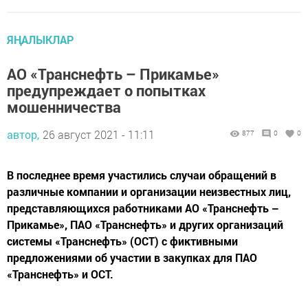
ЯҢАЛЫКЛАР
АО «Транснефть – Прикамье»
предупреждает о попытках
мошенничества
автор,
26 август 2021 - 11:11
877
0
0
В последнее время участились случаи обращений в
различные компании и организации неизвестных лиц,
представляющихся работниками АО «Транснефть –
Прикамье», ПАО «Транснефть» и других организаций
системы «Транснефть» (ОСТ) с фиктивными
предложениями об участии в закупках для ПАО
«Транснефть» и ОСТ.