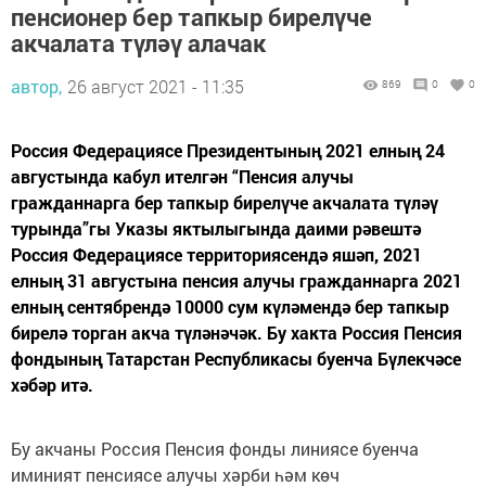
пенсионер бер тапкыр бирелүче
акчалата түләү алачак
автор,
26 август 2021 - 11:35
869
0
0
Россия Федерациясе Президентының 2021 елның 24
августында кабул ителгән “Пенсия алучы
гражданнарга бер тапкыр бирелүче акчалата түләү
турында”гы Указы яктылыгында даими рәвештә
Россия Федерациясе территориясендә яшәп, 2021
елның 31 августына пенсия алучы гражданнарга 2021
елның сентябрендә 10000 сум күләмендә бер тапкыр
бирелә торган акча түләнәчәк. Бу хакта Россия Пенсия
фондының Татарстан Республикасы буенча Бүлекчәсе
хәбәр итә.
Бу акчаны Россия Пенсия фонды линиясе буенча
иминият пенсиясе алучы хәрби һәм көч