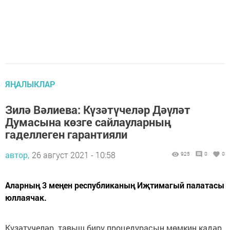
ЯҢАЛЫКЛАР
Зилә Вәлиева: Күзәтүчеләр Дәүләт
Думасына көзге сайлауларның
гаделлеген гарантияли
автор,
26 август 2021 - 10:58
925
0
0
Аларның 3 меңен республиканың Иҗтимагый палатасы
юллаячак.
Күзәтүчеләр тавыш бирү процедурасын мөмкин кадәр