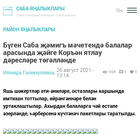
САБА ЯҢАЛЫКЛАРЫ
16+
"Саба таңнары" газетасы - Саба районы
РАЙОН ЯҢАЛЫКЛАРЫ
Бүген Саба җәмигъ мәчетендә балалар
арасында җәйге Коръән ятлау
дәресләре төгәлләнде
26 август 2021 -
Илмира Галимуллина,
1026
0
0
13:14
Яшь шәкертләр әти-әниләре, остазлары каршында
имтихан тоттылар, өйрәнгәннәре белән
уртаклаштылар. Ахырдан балаларга чәй өстәле
әзерләнде, һәрберсенә күчтәнәч пакетлары таратылды.