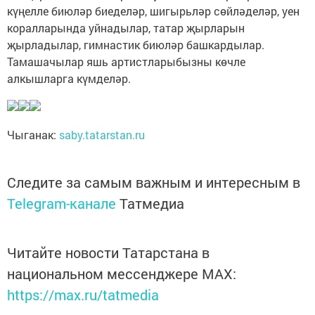
күңелле биюләр биеделәр, шигырьләр сөйләделәр, уен
коралларында уйнадылар, татар җырларын
җырладылар, гимнастик биюләр башкардылар.
Тамашачылар яшь артистларыбызны көчле
алкышларга күмделәр.
Чыганак:
saby.tatarstan.ru
Следите за самым важным и интересным в
Telegram-канале
Татмедиа
Читайте новости Татарстана в
национальном мессенджере MАХ:
https://max.ru/tatmedia