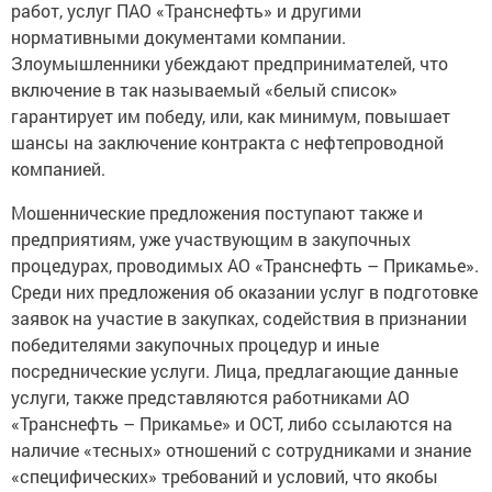
работ, услуг ПАО «Транснефть» и другими
нормативными документами компании.
Злоумышленники убеждают предпринимателей, что
включение в так называемый «белый список»
гарантирует им победу, или, как минимум, повышает
шансы на заключение контракта с нефтепроводной
компанией.
Мошеннические предложения поступают также и
предприятиям, уже участвующим в закупочных
процедурах, проводимых АО «Транснефть – Прикамье».
Среди них предложения об оказании услуг в подготовке
заявок на участие в закупках, содействия в признании
победителями закупочных процедур и иные
посреднические услуги. Лица, предлагающие данные
услуги, также представляются работниками АО
«Транснефть – Прикамье» и ОСТ, либо ссылаются на
наличие «тесных» отношений с сотрудниками и знание
«специфических» требований и условий, что якобы