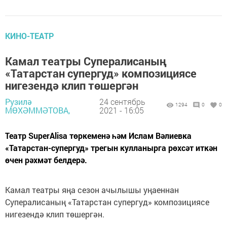
КИНО-ТЕАТР
Камал театры Супералисаның
«Татарстан супергуд» композициясе
нигезендә клип төшергән
Рузилә
24 сентябрь
1294
0
0
МӨХӘММӘТОВА,
2021 - 16:05
Театр SuperAlisa төркеменә һәм Ислам Вәлиевка
«Татарстан-супергуд» трегын кулланырга рөхсәт иткән
өчен рәхмәт белдерә.
Камал театры яңа сезон ачылышы уңаеннан
Супералисаның «Татарстан супергуд» композициясе
нигезендә клип төшергән.