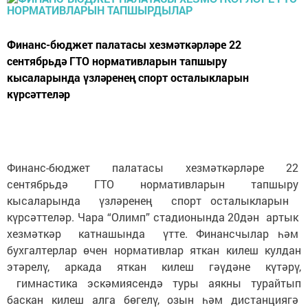
Финанс-бюджет палатасы хезмәткәрләре 22
сентябрьдә ГТО нормативларын тапшыру
кысаларында үзләренең спорт осталыкларын
күрсәттеләр
Финанс-бюджет палатасы хезмәткәрләре 22
сентябрьдә ГТО нормативларын тапшыру
кысаларында үзләренең спорт осталыкларын
күрсәттеләр. Чара “Олимп” стадионында 20дән артык
хезмәткәр катнашында үтте. Финансчылар һәм
бухгалтерлар өчен нормативлар яткан килеш кулдан
этәрелү, аркада яткан килеш гәүдәне күтәрү,
гимнастика эскәмиясендә туры аякны турайтып
баскан килеш алга бөгелү, озын һәм дистанциягә