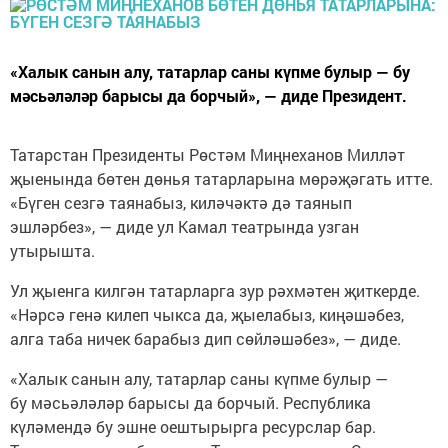
«Халык санын алу, татарлар саны күпме булыр — бу
мәсьәләләр барысы да борчый», — диде Президент.
Татарстан Президенты Рөстәм Миңнеханов Милләт
җыенында бөтен дөнья татарларына мөрәҗәгать итте.
«Бүген сезгә таянабыз, киләчәктә дә таянып
эшләрбез», — диде ул Камал театрында узган
утырышта.
Ул җыенга килгән татарларга зур рәхмәтен җиткерде.
«Нәрсә генә килеп чыкса да, җыелабыз, киңәшәбез,
алга таба ничек барабыз дип сөйләшәбез», — диде.
«Халык санын алу, татарлар саны күпме булыр —
бу мәсьәләләр барысы да борчый. Республика
күләмендә бу эшне оештырырга ресурслар бар.