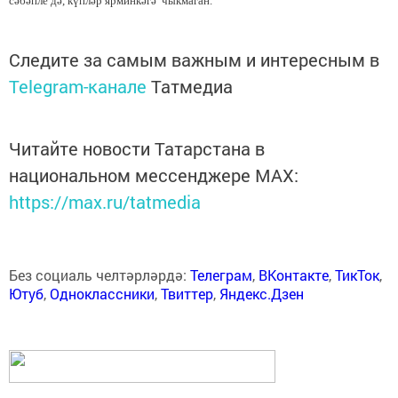
сәбәпле дә, күпләр ярминкәгә чыкмаган.
Следите за самым важным и интересным в
Telegram-канале
Татмедиа
Читайте новости Татарстана в
национальном мессенджере MАХ:
https://max.ru/tatmedia
Без социаль челтәрләрдә:
Телеграм
,
ВКонтакте
,
ТикТок
,
Ютуб
,
Одноклассники
,
Твиттер
,
Яндекс.Дзен