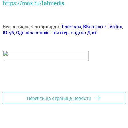
https://max.ru/tatmedia
Без социаль челтәрләрдә:
Телеграм
,
ВКонтакте
,
ТикТок
,
Ютуб
,
Одноклассники
,
Твиттер
,
Яндекс.Дзен
Перейти на страницу новости