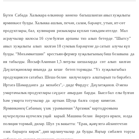
Бүген Сабада Халыкара өлкәннәр көненә багышланган авыл хуҗалыгы
ярминкәсе булды. Халыкка ашлык, печән, салам, бәрәңге, утын, ит-сөт
продуктлары, бал, кулинария ризыклары күпләп тәкъдим ителде. Мал
асраучылар килосы 16 сум булган арпаны тиз алып бетерде. “Шытсу”
авыл хуҗалыгы алып килгән 18 сумлык бәрәңгене дә сатып алучы күп
булды. “Мөхәммәтшин” крестьян-фермер хуҗалыгының биш бозавына да
ия табылды. Йосыф-Аланнан 1,5 литрлы шешәләрдә сөт алып килгән
Дәүләтҗановлар янында да кеше бетеп тормады. “Үз хуҗалыгыбыз
продукциясен сатабыз. Шешә белән килүчеләргә алштырып та бирәбез.
Иртәгә Шәмәрдәнгә дә менәбез”,– диде Фирдус Дәүләтҗанов. Ә менә
умартачылык продуктлары сәүдәсе авырдан барды. Быел бал елы булган
һәм умарта тотучылар да арткан. Шуңа балга сорау кимегән.
Ярминкәнең Сабаның үзәк урамыннан "Аргамак" картодромына
күчерелүенә күпчелек уңай карый. Машина белән йөрергә иркен, юлда
полиция тормый, диләр. Шул ук вакытта: “Ерак, җәяүлегә әйләнгечтән
озак барырга кирәк”, дип зарланучылар да булды. Яңгыр сибәлеп торуы