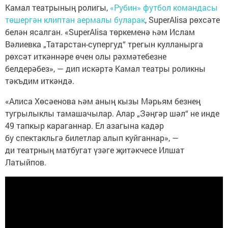
Камал театрының ролигы,
«Рубин» футбол командасы
төшергән клиптан аермалы буларак
, SuperAlisa рөхсәте
белән ясалган. «SuperAlisa төркеменә һәм Ислам
Вәлиевка „Татарстан-супергуд“ трегын кулланырга
рөхсәт иткәннәре өчен олы рәхмәтебезне
белдерәбез», — дип искәртә Камал театры роликны
тәкъдим иткәндә.
«Алиса Хөсәенова һәм аның кызы Мәрьям безнең
тугрылыклы тамашачылар. Алар „Зәңгәр шәл“ не инде
49 тапкыр караганнар. Ел азагына кадәр
бу спектакльгә билетлар алып куйганнар», —
ди театрның матбугат үзәге җитәкчесе Илшат
Латыйпов.