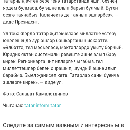
Татарның өчтән бере генә Татарстанда яши. Сезнең
ярдәм булмаса, бу эшне алып барып булмый. Бүген
сезгә таянабыз. Киләчәктә дә таянып эшләрбез», —
диде Президент.
Ул төбәкләрдә татар җитәкчеләре милләтне үстерү
юнәлешендә зур эшләр башкарганын искәртте.
«Әлбәттә, тел мәсьәләсе, мәктәпләрдә укыту борчый.
Юридик яктан системалы рәвештә эшне алып бару
кирәк. Регионнарга чит илләргә чыгабыз, гел
милләттәшләр белән очрашып, шундый эшне алып
барабыз. Быел җанисәп көтә. Татарлар саны буенча
эшләргә кирәк», — диде ул.
Фото: Салават Камалетдинов
Чыганак:
tatar-inform.tatar
Следите за самым важным и интересным в