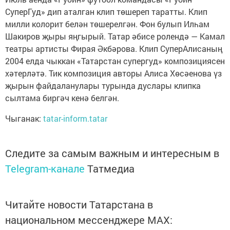
СуперГуд» дип аталган клип төшереп таратты. Клип
милли колорит белән төшерелгән. Фон булып Илһам
Шакиров җыры яңгырый. Татар әбисе ролендә — Камал
театры артисты Фирая Әкбәрова. Клип СуперАлисаның
2004 елда чыккан «Татарстан супергуд» композициясен
хәтерләтә. Тик композиция авторы Алиса Хөсәенова үз
җырын файдаланулары турында дуслары клипка
сылтама биргәч кенә белгән.
Чыганак:
tatar-inform.tatar
Следите за самым важным и интересным в
Telegram-канале
Татмедиа
Читайте новости Татарстана в
национальном мессенджере MАХ: