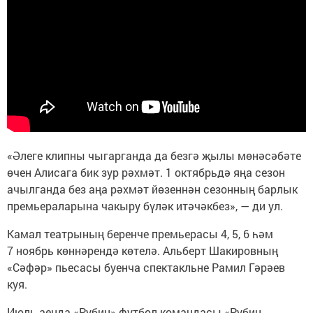
«Әлеге клипны чыгарганда да безгә җылы мөнәсәбәте
өчен Алисага бик зур рәхмәт. 1 октябрьдә яңа сезон
ачылганда без аңа рәхмәт йөзеннән сезонның барлык
премьераларына чакыру бүләк итәчәкбез», — ди ул.
Камал театрының беренче премьерасы 4, 5, 6 һәм
7 ноябрь көннәрендә көтелә. Альберт Шакировның
«Сәфәр» пьесасы буенча спектакльне Рамил Гәрәев
куя.
Июль аенда «Рубин» футбол командасы «Рубин