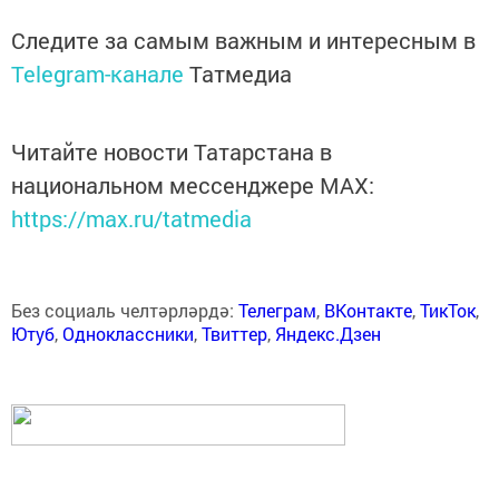
Следите за самым важным и интересным в
Telegram-канале
Татмедиа
Читайте новости Татарстана в
национальном мессенджере MАХ:
https://max.ru/tatmedia
Без социаль челтәрләрдә:
Телеграм
,
ВКонтакте
,
ТикТок
,
Ютуб
,
Одноклассники
,
Твиттер
,
Яндекс.Дзен