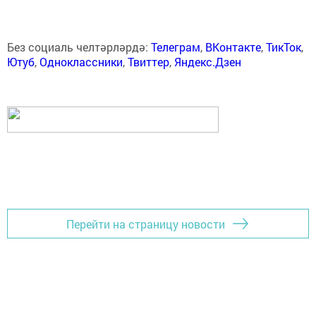
Без социаль челтәрләрдә:
Телеграм
,
ВКонтакте
,
ТикТок
,
Ютуб
,
Одноклассники
,
Твиттер
,
Яндекс.Дзен
Перейти на страницу новости