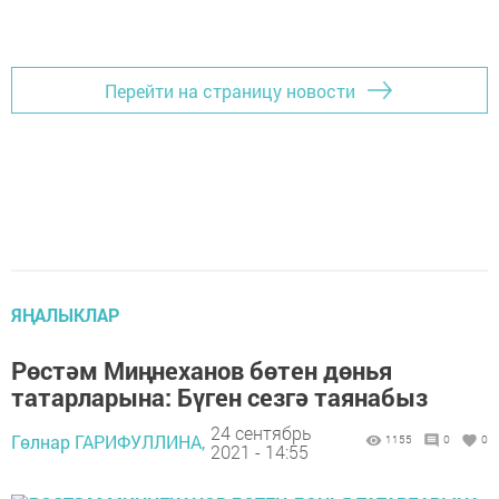
Перейти на страницу новости
ЯҢАЛЫКЛАР
Рөстәм Миңнеханов бөтен дөнья
татарларына: Бүген сезгә таянабыз
24 сентябрь
Гөлнар ГАРИФУЛЛИНА,
1155
0
0
2021 - 14:55