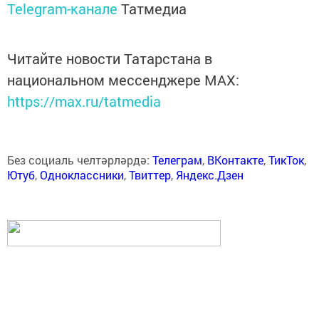
Telegram-канале
Татмедиа
Читайте новости Татарстана в
национальном мессенджере MАХ:
https://max.ru/tatmedia
Без социаль челтәрләрдә:
Телеграм
,
ВКонтакте
,
ТикТок
,
Ютуб
,
Одноклассники
,
Твиттер
,
Яндекс.Дзен