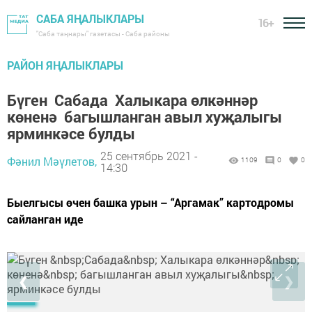
САБА ЯҢАЛЫКЛАРЫ
16+
"Саба таңнары" газетасы - Саба районы
РАЙОН ЯҢАЛЫКЛАРЫ
Бүген Сабада Халыкара өлкәннәр
көненә багышланган авыл хуҗалыгы
ярминкәсе булды
25 сентябрь 2021 -
Фәнил Мәүлетов,
1109
0
0
14:30
Быелгысы өчен башка урын – “Аргамак” картодромы
сайланган иде
❮
❯