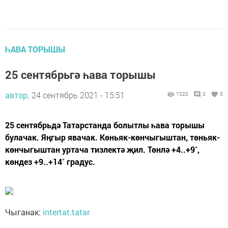
ҺАВА ТОРЫШЫ
25 сентябрьгә һава торышы
автор,
24 сентябрь 2021 - 15:51
1020
0
0
25 сентябрьдә Татарстанда болытлы һава торышы
булачак. Яңгыр явачак. Көньяк-көнчыгыштан, төньяк-
көнчыгыштан уртача тизлектә җил. Төнлә +4..+9˚,
көндез +9..+14˚ градус.
Чыганак:
intertat.tatar