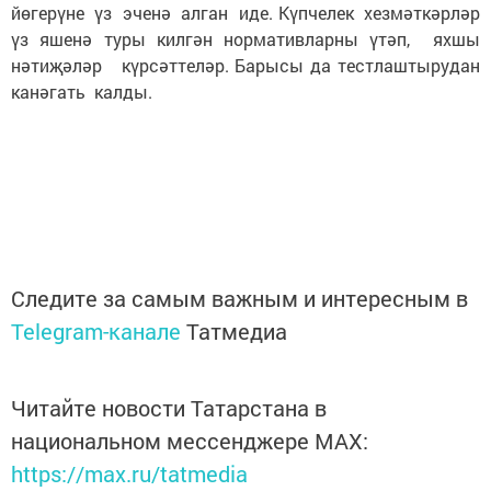
йөгерүне үз эченә алган иде. Күпчелек хезмәткәрләр
үз яшенә туры килгән нормативларны үтәп, яхшы
нәтиҗәләр күрсәттеләр. Барысы да тестлаштырудан
канәгать калды.
Следите за самым важным и интересным в
Telegram-канале
Татмедиа
Читайте новости Татарстана в
национальном мессенджере MАХ:
https://max.ru/tatmedia