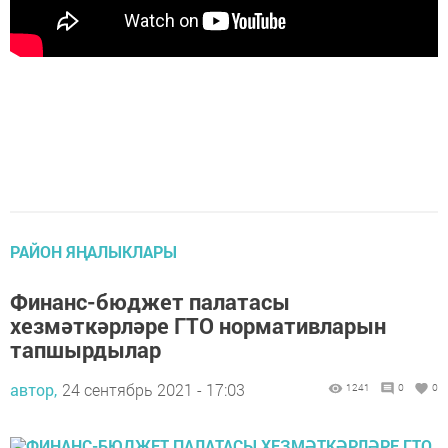
РАЙОН ЯҢАЛЫКЛАРЫ
Финанс-бюджет палатасы
хезмәткәрләре ГТО нормативларын
тапшырдылар
автор,
24 сентябрь 2021 - 17:03
1241
0
0