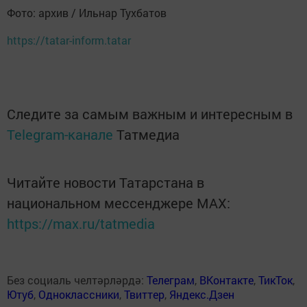
Фото: архив / Ильнар Тухбатов
https://tatar-inform.tatar
Следите за самым важным и интересным в
Telegram-канале
Татмедиа
Читайте новости Татарстана в
национальном мессенджере MАХ:
https://max.ru/tatmedia
Без социаль челтәрләрдә:
Телеграм
,
ВКонтакте
,
ТикТок
,
Ютуб
,
Одноклассники
,
Твиттер
,
Яндекс.Дзен