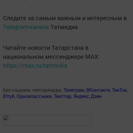
Следите за самым важным и интересным в
Telegram-канале
Татмедиа
Читайте новости Татарстана в
национальном мессенджере MАХ:
https://max.ru/tatmedia
Без социаль челтәрләрдә:
Телеграм
,
ВКонтакте
,
ТикТок
,
Ютуб
,
Одноклассники
,
Твиттер
,
Яндекс.Дзен