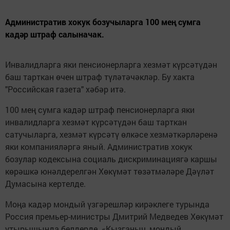
Административ хокук бозучыларга 100 мең сумга
кадәр штраф салыначак.
Инвалидларга яки пенсионерларга хезмәт күрсәтүдән
баш тарткан өчен штраф түләтәчәкләр. Бу хакта
"Российская газета" хәбәр итә.
100 мең сумга кадәр штраф пенсионерларга яки
инвалидларга хезмәт күрсәтүдән баш тарткан
сатучыларга, хезмәт күрсәтү өлкәсе хезмәткәрләренә
яки компанияләргә яный. Административ хокук
бозулар кодексына социаль дискриминациягә каршы
көрәшкә юнәлдерелгән Хөкүмәт төзәтмәләре Дәүләт
Думасына кертелде.
Моңа кадәр мондый үзгәрешләр кирәклеге турында
Россия премьер-министры Дмитрий Медведев Хөкүмәт
утырышында белдерде. «Кызганыч, мондый