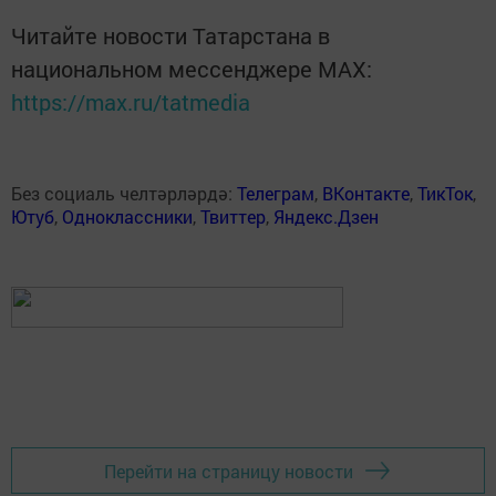
Читайте новости Татарстана в
национальном мессенджере MАХ:
https://max.ru/tatmedia
Без социаль челтәрләрдә:
Телеграм
,
ВКонтакте
,
ТикТок
,
Ютуб
,
Одноклассники
,
Твиттер
,
Яндекс.Дзен
Перейти на страницу новости