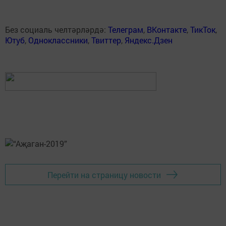
Без социаль челтәрләрдә:
Телеграм
,
ВКонтакте
,
ТикТок
,
Ютуб
,
Одноклассники
,
Твиттер
,
Яндекс.Дзен
Перейти на страницу новости