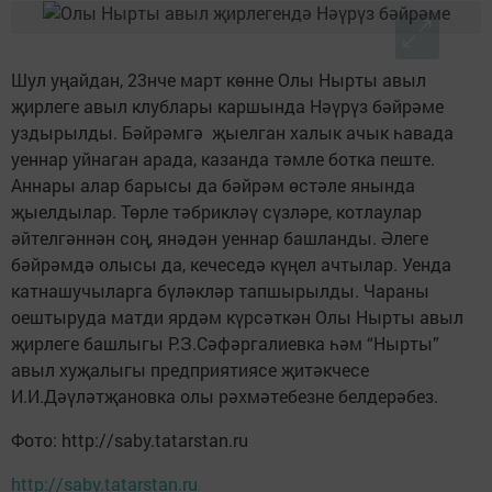
Шул уңайдан, 23нче март көнне Олы Нырты авыл
җирлеге авыл клублары каршында Нәүрүз бәйрәме
уздырылды. Бәйрәмгә җыелган халык ачык һавада
уеннар уйнаган арада, казанда тәмле ботка пеште.
Аннары алар барысы да бәйрәм өстәле янында
җыелдылар. Төрле тәбрикләү сүзләре, котлаулар
әйтелгәннән соң, янәдән уеннар башланды. Әлеге
бәйрәмдә олысы да, кечеседә күңел ачтылар. Уенда
катнашучыларга бүләкләр тапшырылды. Чараны
оештыруда матди ярдәм күрсәткән Олы Нырты авыл
җирлеге башлыгы Р.З.Сәфәргалиевка һәм “Нырты”
авыл хуҗалыгы предприятиясе җитәкчесе
И.И.Дәүләтҗановка олы рәхмәтебезне белдерәбез.
Фото: http://saby.tatarstan.ru
http://saby.tatarstan.ru