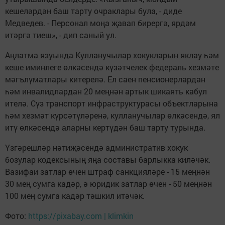
кешеләрдән баш тарту очраклары була, - диде
Медведев. - Персонал моңа җавап бирергә, ярдәм
итәргә тиеш», - дип саный ул.
Аңлатма язуында Кулланучылар хокукларын яклау һәм
кеше иминлеге өлкәсендә күзәтчелек федераль хезмәте
мәгълүматлары китерелә. Ел саен пенсионерлардан
һәм инвалидлардан 20 меңнән артык шикаять кабул
ителә. Сүз транспорт инфраструктурасы объектларына
һәм хезмәт күрсәтүләренә, кулланучылар өлкәсендә, ял
итү өлкәсендә аларны кертүдән баш тарту турында.
Үзгәрешләр нәтиҗәсендә административ хокук
бозулар кодексының яңа составы барлыкка киләчәк.
Вазифаи затлар өчен штраф санкцияләре - 15 меңнән
30 мең сумга кадәр, ә юридик затлар өчен - 50 меңнән
100 мең сумга кадәр тәшкил итәчәк.
Фото:
https://pixabay.com | klimkin