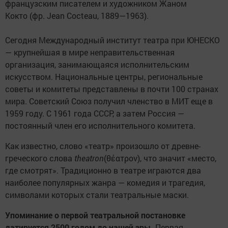
французским писателем и художником Жаном
Кокто (фр. Jean Cocteau, 1889—1963).
Сегодня Международный институт театра при ЮНЕСКО
— крупнейшая в мире неправительственная
организация, занимающаяся исполнительским
искусством. Национальные центры, региональные
советы и комитеты представлены в почти 100 странах
мира. Советский Союз получил членство в МИТ еще в
1959 году. С 1961 года СССР, а затем Россия —
постоянный член его исполнительного комитета.
Как известно, слово «театр» произошло от древне-
греческого слова
theatron
(θέατρον), что значит «место,
где смотрят». Традиционно в театре играются два
наиболее популярных жанра — комедия и трагедия,
символами которых стали театральные маски.
Упоминание о первой театральной постановке
датируется 2500 годом до нашей эры.
Первая