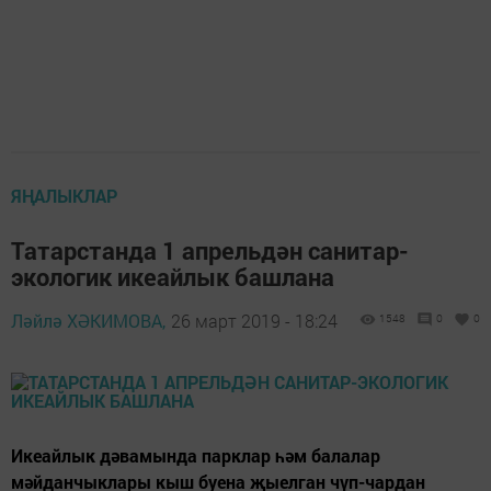
ЯҢАЛЫКЛАР
Татарстанда 1 апрельдән санитар-
экологик икеайлык башлана
Ләйлә ХӘКИМОВА,
26 март 2019 - 18:24
1548
0
0
Икеайлык дәвамында парклар һәм балалар
мәйданчыклары кыш буена җыелган чүп-чардан