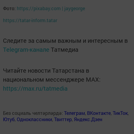
Фото:
https://pixabay.com | jaygeorge
https://tatar-inform.tatar
Следите за самым важным и интересным в
Telegram-канале
Татмедиа
Читайте новости Татарстана в
национальном мессенджере MАХ:
https://max.ru/tatmedia
Без социаль челтәрләрдә:
Телеграм
,
ВКонтакте
,
ТикТок
,
Ютуб
,
Одноклассники
,
Твиттер
,
Яндекс.Дзен