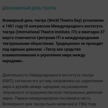
Всемирный день театра (World Theatre Day) установлен
в 1961 году IX конгрессом Международного института
театра (International Theatre Institute, ITI) и ежегодно 27
марта отмечается Центрами ITI и международными
театральными обществами. Традиционно он проходит
под единым девизом: «Театр как средство
взаимопонимания и укрепления мира между
народами».
Деятельность Международного института театра
(МИТ), согласно его уставу, направлена на
«укрепление
мира и дружбы между народами, на расширение
творческого сотрудничества всех театральных деятелей
мира»
. Первое международное послание в честь
Всемирного дня театра было написано в 1962 году