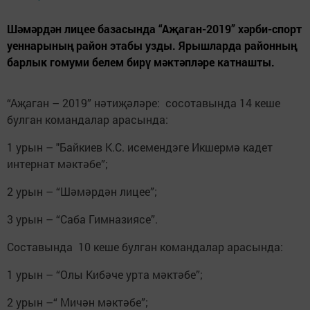
Шәмәрдән лицее базасында “Аҗаган-2019” хәрби-спорт
уеннарының район этабы узды. Ярышларда районның
барлык гомуми белем бирү мәктәпләре катнашты.
“Аҗаган – 2019” нәтиҗәләре: сосотавында 14 кеше
булган командалар арасында:
1 урын – "Байкиев К.С. исемендэге Икшермә кадет
интернат мәктәбе”;
2 урын – “Шәмәрдән лицее”;
3 урын – “Саба Гимназиясе”.
Составында 10 кеше булган командалар арасында:
1 урын – “Олы Кибәче урта мәктәбе”;
2 урын –“ Мичән мәктәбе”;