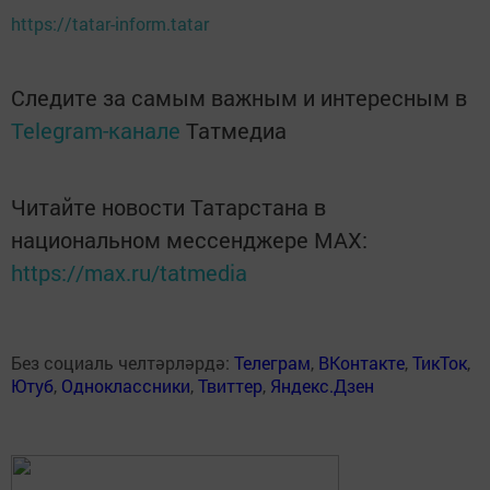
https://tatar-inform.tatar
Следите за самым важным и интересным в
Telegram-канале
Татмедиа
Читайте новости Татарстана в
национальном мессенджере MАХ:
https://max.ru/tatmedia
Без социаль челтәрләрдә:
Телеграм
,
ВКонтакте
,
ТикТок
,
Ютуб
,
Одноклассники
,
Твиттер
,
Яндекс.Дзен