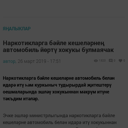
ЯҢАЛЫКЛАР
Наркотикларга бәйле кешеләрнең
автомобиль йөртү хокукы булмаячак
автор,
26 март 2019 - 17:51
1320
0
0
Наркотикларга бәйле кешеләрне автомобиль белән
идарә итү һәм куркыныч тудырырдай җитештерү
оешмаларында эшләү хокукыннан мәхрүм итүне
тәкъдим итәләр.
Эчке эшләр министрлыгында наркотикларга бәйле
кешеләрне автомобиль белән идарә итү хокукыннан