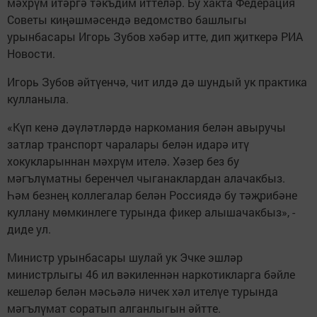
мәхрүм итәргә тәкъдим иттеләр. Бу хакта Федерация
Советы киңәшмәсендә ведомство башлыгы
урынбасары Игорь Зубов хәбәр итте, дип җиткерә РИА
Новости.
Игорь Зубов әйтүенчә, чит илдә дә шундый ук практика
кулланыла.
«Күп кенә дәүләтләрдә наркомания белән авыручы
затлар транспорт чаралары белән идарә итү
хокукларыннан мәхрүм ителә. Хәзер без бу
мәгълүматны беренчел чыганаклардан алачакбыз.
Һәм безнең коллегалар белән Россиядә бу тәҗрибәне
куллану мөмкинлеге турында фикер алышачакбыз», -
диде ул.
Министр урынбасары шулай ук Эчке эшләр
министрлыгы 46 ил вәкиленнән наркотикларга бәйле
кешеләр белән мәсьәлә ничек хәл ителүе турында
мәгълүмат соратып алганлыгын әйтте.