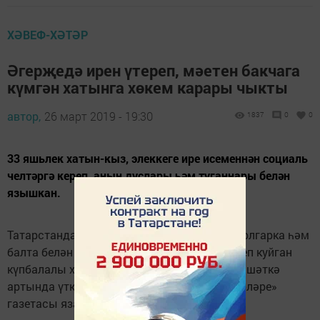
ХӘВЕФ-ХӘТӘР
Әгерҗедә ирен үтереп, мәетен бакчага
күмгән хатынга хөкем карары чыкты
автор,
26 март 2019 - 19:30
1837
0
0
33 яшьлек хатын-кыз, элеккеге ире исеменнән социаль
челтәргә кереп, аның дуслары һәм туганнары белән
язышкан.
Татарстанда үзенең элеккеге ирен үтереп, болгарка һәм
балта белән кисәкләргә бүлеп, бакчага күмеп куйган
күпбалалы хатын 9 елдан артык гомерен рәшәткә
артында үткәрәчәк. Бу хакта «Әгерҗе хәбәрләре»
газетасы яза.