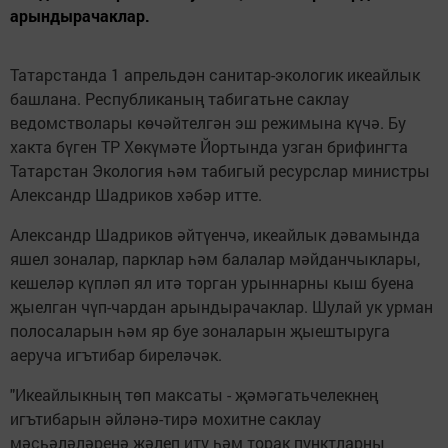
арындырачаклар.
Татарстанда 1 апрельдән санитар-экологик икеайлык
башлана. Республиканың табигатьне саклау
ведомстволары көчәйтелгән эш режимына күчә. Бу
хакта бүген ТР Хөкүмәте Йортында узган брифингта
Татарстан Экология һәм табигый ресурслар министры
Александр Шадриков хәбәр итте.
Александр Шадриков әйтүенчә, икеайлык дәвамында
яшел зоналар, парклар һәм балалар мәйданчыклары,
кешеләр күпләп ял итә торган урыннарны кыш буена
җыелган чүп-чардан арындырачаклар. Шулай ук урман
полосаларын һәм яр буе зоналарын җыештыруга
аеруча игътибар биреләчәк.
"Икеайлыкның төп максаты - җәмәгатьчелекнең
игътибарын әйләнә-тирә мохитне саклау
мәсьәләләренә җәлеп итү һәм торак пунктларны