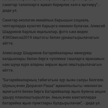
санитар таләпләргә җавап бирерлек хәлгә җиткерү", -
диде ул.
Санитар-экологик икеайлык барышын социаль
челтәрләрдә күзәтеп барырга мөмкин булачак. Алексей
Шадриков барлык яңалыклар, фото һәм видео
#ЭКОвесна2019 хештэгы белән урнаштырылачагын
әйтте.
Александр Шадриков батарейкаларны көнкүреш
калдыклары белән бергә чүплеккә ташларга ярамавын
һәм шуңа күрә аларны аерым җыю оештырылачагын
әйтте.
"Батарейкаларның табигатькә зур зыян салуы билгеле.
Шуның өчен Дюрасел Раша" җаваплылыгы чикләнгән
җәмгыяте белән бергә батарейкалар җыю буенча акция
удыру планлаштырылган. Аның өчен мәктәпләрдә
батарейка җыю пунктлары булдырылачак", - диде ул.