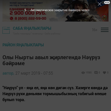
4
Автоматическое закрытие баннера через
САБА ЯҢАЛЫКЛАРЫ
16+
"Саба таңнары" газетасы - Саба районы
РАЙОН ЯҢАЛЫКЛАРЫ
Олы Нырты авыл җирлегендә Нәүрүз
бәйрәме
автор,
27 март 2019 - 07:55
1530
0
0
"Нәүрүз" ул - яңа ел, яңа көн дигән сүз. Хәзерге көндә дә
Нәүрүз рухи дөньяви тормышыбызның табигый өлеше
булып тора.