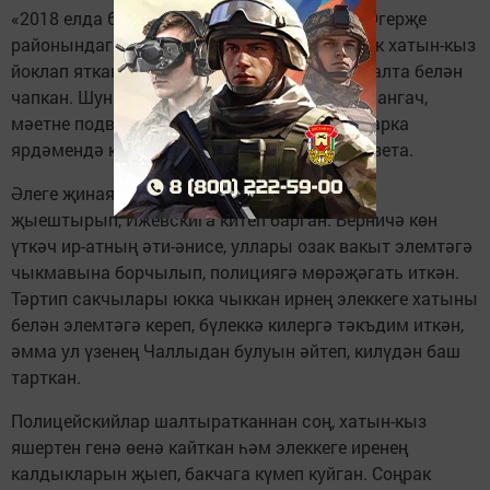
«2018 елда 6 июньнән 7сенә каршы төндә Әгерҗе
районындагы бер авылда яшәүче 33 яшьлек хатын-кыз
йоклап яткан иренең муенына ике тапкыр балта белән
чапкан. Шуннан соң аның үле икәнлегенә инангач,
мәетне подвалга ташлаган һәм балта, болгарка
ярдәмендә кисәкләргә аерган», - дип яза газета.
Әлеге җинаятьне кылганнан соң, хатын өен
җыештырып, Ижевскига китеп барган. Берничә көн
үткәч ир-атның әти-әнисе, уллары озак вакыт элемтәгә
чыкмавына борчылып, полициягә мөрәҗәгать иткән.
Тәртип сакчылары юкка чыккан ирнең элеккеге хатыны
белән элемтәгә кереп, бүлеккә килергә тәкъдим иткән,
әмма ул үзенең Чаллыдан булуын әйтеп, килүдән баш
тарткан.
Полицейскийлар шалтыратканнан соң, хатын-кыз
яшертен генә өенә кайткан һәм элеккеге иренең
калдыкларын җыеп, бакчага күмеп куйган. Соңрак