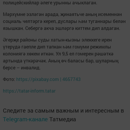
полицейскийлар әлеге урынны ачыклаган.
Мәрхүмне эзләгән арада, җинаятьче аның исеменнән
социаль челтәргә кереп, дуслары һәм туганнары белән
язышкан. Себергә акча эшләргә киттем дип алдаган.
Әгерҗе районы суды хатын-кызны элеккеге ирен
үтерүдә гаепле дип тапкан һәм гомуми режимлы
колониягә хөкем иткән. Ул 9,5 ел гомерен рәшәткә
артында үткәрәчәк. Аның өч баласы бар, шуларның
берсе – инвалид.
Фото:
https://pixabay.com | 4657743
https://tatar-inform.tatar
Следите за самым важным и интересным в
Telegram-канале
Татмедиа