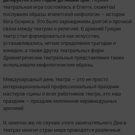
театральная игра состоялась в Египте, сюжетом
послужили образы египетской мифологии — истории
бога Осириса. Это было зарождением долгой и прочной
связи между театром и религией. В древней Греции
театр стал формироваться как искусство,
устанавливались четкие определения трагедии и
комедии, а также других театральных форм.
Древнегреческие театральные представления также
использовали мифологические образы.
Международный день театра — это не просто
интернациональный профессиональный праздник
мастеров сцены и всех работников театра, это наш
праздник — праздник миллионов неравнодушных
зрителей.
И, конечно же, по случаю этого замечательного Дня в
театрах многих стран мира проводятся различные