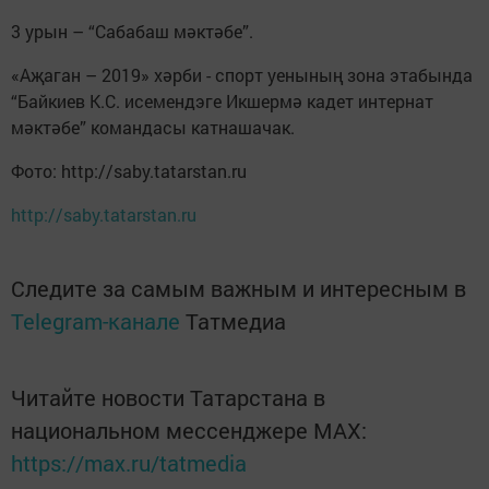
3 урын – “Сабабаш мәктәбе”.
«Аҗаган – 2019» хәрби - спорт уенының зона этабында
“Байкиев К.С. исемендэге Икшермә кадет интернат
мәктәбе” командасы катнашачак.
Фото: http://saby.tatarstan.ru
http://saby.tatarstan.ru
Следите за самым важным и интересным в
Telegram-канале
Татмедиа
Читайте новости Татарстана в
национальном мессенджере MАХ:
https://max.ru/tatmedia