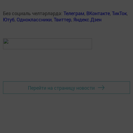
Без социаль челтәрләрдә:
Телеграм
,
ВКонтакте
,
ТикТок
,
Ютуб
,
Одноклассники
,
Твиттер
,
Яндекс.Дзен
Перейти на страницу новости