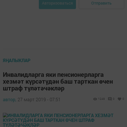
Отправить
Авторизоваться
ЯҢАЛЫКЛАР
Инвалидларга яки пенсионерларга
хезмәт күрсәтүдән баш тарткан өчен
штраф түләтәчәкләр
автор,
27 март 2019 - 07:51
1249
0
0