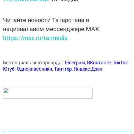
Читайте новости Татарстана в
национальном мессенджере MАХ:
https://max.ru/tatmedia
Без социаль челтәрләрдә:
Телеграм
,
ВКонтакте
,
ТикТок
,
Ютуб
,
Одноклассники
,
Твиттер
,
Яндекс.Дзен