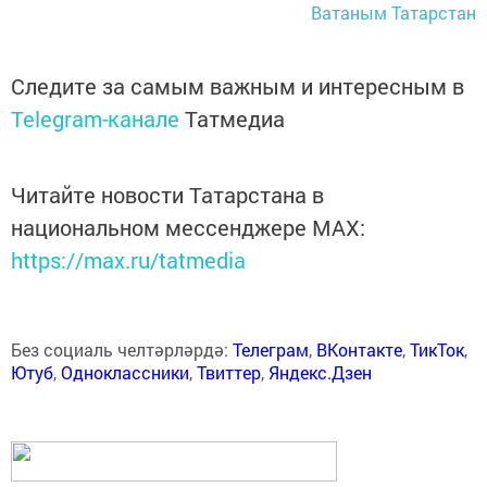
Ватаным Татарстан
Следите за самым важным и интересным в
Telegram-канале
Татмедиа
Читайте новости Татарстана в
национальном мессенджере MАХ:
https://max.ru/tatmedia
Без социаль челтәрләрдә:
Телеграм
,
ВКонтакте
,
ТикТок
,
Ютуб
,
Одноклассники
,
Твиттер
,
Яндекс.Дзен