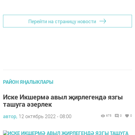
Перейти на страницу новости
РАЙОН ЯҢАЛЫКЛАРЫ
Иске Икшермә авыл җирлегендә язгы
ташуга әзерлек
автор,
12 октябрь 2022 - 08:00
675
0
0