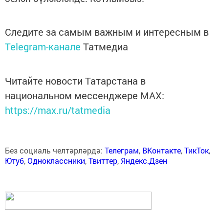
Следите за самым важным и интересным в
Telegram-канале
Татмедиа
Читайте новости Татарстана в
национальном мессенджере MАХ:
https://max.ru/tatmedia
Без социаль челтәрләрдә:
Телеграм
,
ВКонтакте
,
ТикТок
,
Ютуб
,
Одноклассники
,
Твиттер
,
Яндекс.Дзен