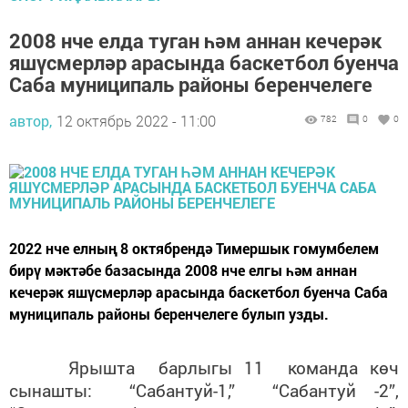
2008 нче елда туган һәм аннан кечерәк
яшүсмерләр арасында баскетбол буенча
Саба муниципаль районы беренчелеге
автор,
12 октябрь 2022 - 11:00
782
0
0
2022 нче елның 8 октябрендә Тимершык гомумбелем
бирү мәктәбе базасында 2008 нче елгы һәм аннан
кечерәк яшүсмерләр арасында баскетбол буенча Саба
муниципаль районы беренчелеге булып узды.
Ярышта барлыгы 11 команда көч
сынашты: “Сабантуй-1,” “Сабантуй -2”,