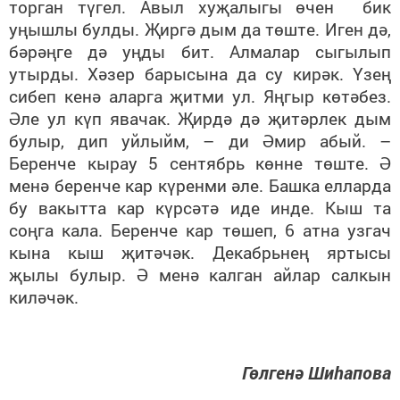
торган түгел. Авыл хуҗалыгы өчен бик
уңышлы булды. Җиргә дым да төште. Иген дә,
бәрәңге дә уңды бит. Алмалар сыгылып
утырды. Хәзер барысына да су кирәк. Үзең
сибеп кенә аларга җитми ул. Яңгыр көтәбез.
Әле ул күп явачак. Җирдә дә җитәрлек дым
булыр, дип уйлыйм, – ди Әмир абый. –
Беренче кырау 5 сентябрь көнне төште. Ә
менә беренче кар күренми әле. Башка елларда
бу вакытта кар күрсәтә иде инде. Кыш та
соңга кала. Беренче кар төшеп, 6 атна узгач
кына кыш җитәчәк. Декабрьнең яртысы
җылы булыр. Ә менә калган айлар салкын
киләчәк.
Гөлгенә Шиһапова