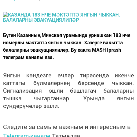
Бүген Казанның Минская урамында урнашкан 183 нче
номерлы мәктәптә янгын чыккан. Хәзерге вакытта
балаларны эвакуациялиләр. Бу хакта MASH Iprash
телеграм каналы яза.
Янгын көндезге өчләр тирәсендә икенче
каттагы бүлмәләрнең берсендә чыккан.
Сигнализация эшли башлагач балаларны
тышка чыгарганнар. Урында янгын
сүндерүчеләр эшли.
Следите за самым важным и интересным в
Telegram-канале
Татмедиа