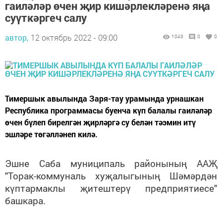
гаиләләр өчен җир кишәрлекләренә яңа
суүткәргеч салу
автор,
12 октябрь 2022 - 09:00
1043
0
0
Тимершык авылында Заря-тау урамында урнашкан
Республика программасы буенча күп балалы гаиләләр
өчен бүлеп бирелгән җирләргә су белән тәэмин итү
эшләре төгәлләнеп килә.
Эшне Саба муниципаль районының ААҖ
"Торак-коммуналь хуҗалыгының Шәмәрдән
күптармаклы җитештерү предприятиесе"
башкара.