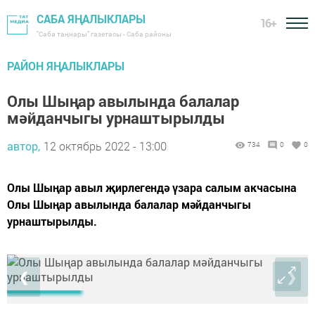
САБА ЯҢАЛЫКЛАРЫ
16+
"Саба таңнары" газетасы - Саба районы
РАЙОН ЯҢАЛЫКЛАРЫ
Олы Шыңар авылында балалар
мәйданчыгы урнаштырылды
автор,
12 октябрь 2022 - 13:00
734
0
0
Олы Шыңар авыл җирлегендә үзара салым акчасына
Олы Шыңар авылында балалар мәйданчыгы
урнаштырылды.
❮
❯