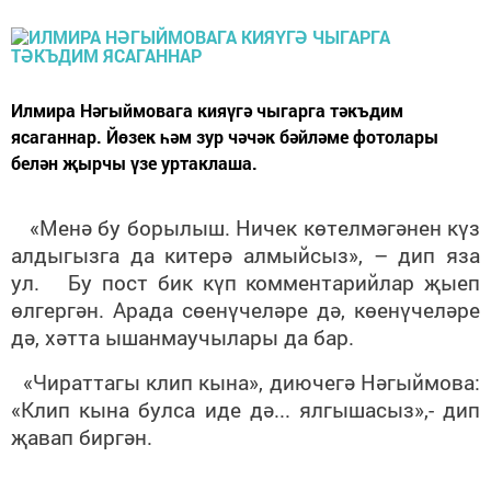
Илмира Нәгыймовага кияүгә чыгарга тәкъдим
ясаганнар. Йөзек һәм зур чәчәк бәйләме фотолары
белән җырчы үзе уртаклаша.
«Менә бу борылыш. Ничек көтелмәгәнен күз
алдыгызга да китерә алмыйсыз», – дип яза
ул. Бу пост бик күп комментарийлар җыеп
өлгергән. Арада сөенүчеләре дә, көенүчеләре
дә, хәтта ышанмаучылары да бар.
«Чираттагы клип кына», диючегә Нәгыймова:
«Клип кына булса иде дә... ялгышасыз»,- дип
җавап биргән.