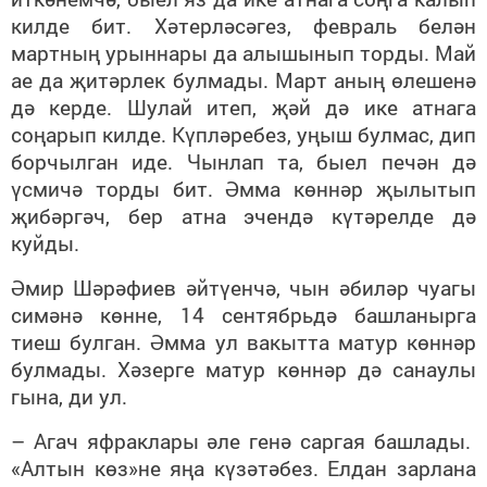
килде бит. Хәтерләсәгез, февраль белән
мартның урыннары да алышынып торды. Май
ае да җитәрлек булмады. Март аның өлешенә
дә керде. Шулай итеп, җәй дә ике атнага
соңарып килде. Күпләребез, уңыш булмас, дип
борчылган иде. Чынлап та, быел печән дә
үсмичә торды бит. Әмма көннәр җылытып
җибәргәч, бер атна эчендә күтәрелде дә
куйды.
Әмир Шәрәфиев әйтүенчә, чын әбиләр чуагы
симәнә көнне, 14 сентябрьдә башланырга
тиеш булган. Әмма ул вакытта матур көннәр
булмады. Хәзерге матур көннәр дә санаулы
гына, ди ул.
– Агач яфраклары әле генә саргая башлады.
«Алтын көз»не яңа күзәтәбез. Елдан зарлана