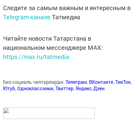
Следите за самым важным и интересным в
Telegram-канале
Татмедиа
Читайте новости Татарстана в
национальном мессенджере MАХ:
https://max.ru/tatmedia
Без социаль челтәрләрдә:
Телеграм
,
ВКонтакте
,
ТикТок
,
Ютуб
,
Одноклассники
,
Твиттер
,
Яндекс.Дзен