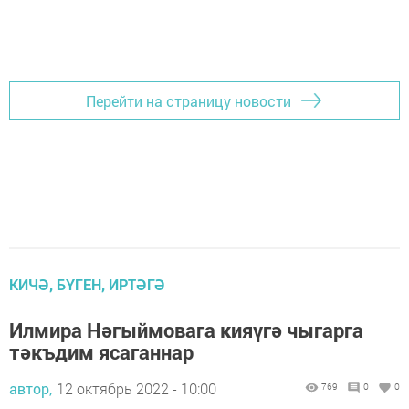
Перейти на страницу новости
КИЧӘ, БҮГЕН, ИРТӘГӘ
Илмира Нәгыймовага кияүгә чыгарга
тәкъдим ясаганнар
автор,
12 октябрь 2022 - 10:00
769
0
0