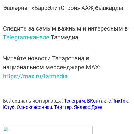
Эшләрне «БарсЭлитСтрой» ААҖ башкарды.
Следите за самым важным и интересным в
Telegram-канале
Татмедиа
Читайте новости Татарстана в
национальном мессенджере MАХ:
https://max.ru/tatmedia
Без социаль челтәрләрдә:
Телеграм
,
ВКонтакте
,
ТикТок
,
Ютуб
,
Одноклассники
,
Твиттер
,
Яндекс.Дзен