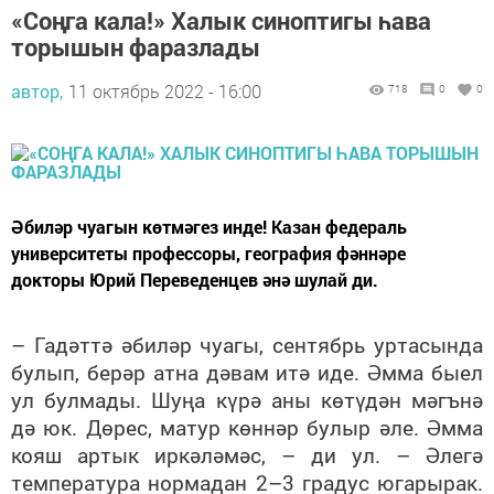
«Соңга кала!» Халык синоптигы һава
торышын фаразлады
автор,
11 октябрь 2022 - 16:00
718
0
0
Әбиләр чуагын көтмәгез инде! Казан федераль
университеты профессоры, география фәннәре
докторы Юрий Переведенцев әнә шулай ди.
– Гадәттә әбиләр чуагы, сентябрь уртасында
булып, берәр атна дәвам итә иде. Әмма быел
ул булмады. Шуңа күрә аны көтүдән мәгънә
дә юк. Дөрес, матур көннәр булыр әле. Әмма
кояш артык иркәләмәс, – ди ул. – Әлегә
температура нормадан 2–3 градус югарырак.