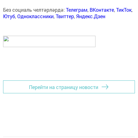
Без социаль челтәрләрдә:
Телеграм
,
ВКонтакте
,
ТикТок
,
Ютуб
,
Одноклассники
,
Твиттер
,
Яндекс.Дзен
Перейти на страницу новости