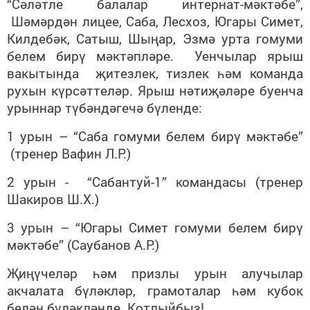
“Сәләтле балалар интернат-мәктәбе”,
Шәмәрдән лицее, Саба, Лесхоз, Югары Симет,
Килдебәк, Сатыш, Шыңар, Эзмә урта гомуми
белем бирү мәктәпләре. Уенчылар ярыш
вакытында җитезлек, тизлек һәм команда
рухын күрсәттеләр. Ярыш нәтиҗәләре буенча
урыннар түбәндәгечә бүленде:
1 урын – “Саба гомуми белем бирү мәктәбе”
(тренер Вафин Л.Р.)
2 урын - “Сабантуй-1” командасы (тренер
Шакиров Ш.Х.)
3 урын – “Югары Симет гомуми белем бирү
мәктәбе” (Саубанов А.Р.)
Җиңүчеләр һәм призлы урын алучылар
акчалата бүләкләр, грамоталар һәм кубок
белән бүләкләнде. Котлыйбыз!