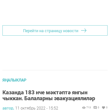
Перейти на страницу новости
ЯҢАЛЫКЛАР
Казанда 183 нче мәктәптә янгын
чыккан. Балаларны эвакуациялиләр
автор,
11 октябрь 2022 - 15:52
713
0
0