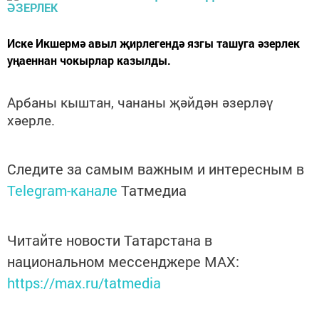
Иске Икшермә авыл җирлегендә язгы ташуга әзерлек
уңаеннан чокырлар казылды.
Арбаны кыштан, чананы җәйдән әзерләү
хәерле.
Следите за самым важным и интересным в
Telegram-канале
Татмедиа
Читайте новости Татарстана в
национальном мессенджере MАХ:
https://max.ru/tatmedia