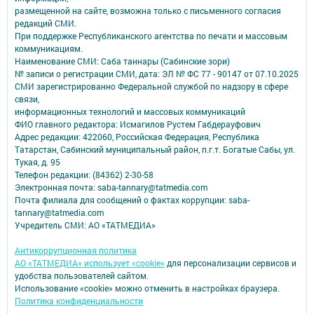
размещенной на сайте, возможна только с письменного согласия
редакций СМИ.
При поддержке Республиканского агентства по печати и массовым
коммуникациям.
Наименование СМИ: Саба таннары (Сабинские зори)
№ записи о регистрации СМИ, дата: ЭЛ № ФС 77 - 90147 от 07.10.2025
СМИ зарегистрированно Федеральной службой по надзору в сфере
связи,
информационных технологий и массовых коммуникаций
ФИО главного редактора: Исмагилов Рустем Габдерауфович
Адрес редакции: 422060, Российская Федерация, Республика
Татарстан, Сабинский муниципальный район, п.г.т. Богатые Сабы, ул.
Тукая, д. 95
Телефон редакции: (84362) 2-30-58
Электронная почта: saba-tannary@tatmedia.com
Почта филиала для сообщений о фактах коррупции: saba-
tannary@tatmedia.com
Учредитель СМИ: АО «ТАТМЕДИА»
Антикоррупционная политика
АО «ТАТМЕДИА» использует «cookie»
для персонализации сервисов и
удобства пользователей сайтом.
Использование «cookie» можно отменить в настройках браузера.
Политика конфиденциальности