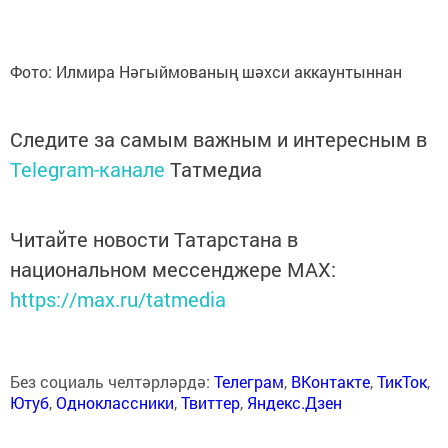
Фото: Илмира Нәгыймованың шәхси аккаунтыннан
Следите за самым важным и интересным в
Telegram-канале
Татмедиа
Читайте новости Татарстана в
национальном мессенджере MАХ:
https://max.ru/tatmedia
Без социаль челтәрләрдә:
Телеграм
,
ВКонтакте
,
ТикТок
,
Ютуб
,
Одноклассники
,
Твиттер
,
Яндекс.Дзен