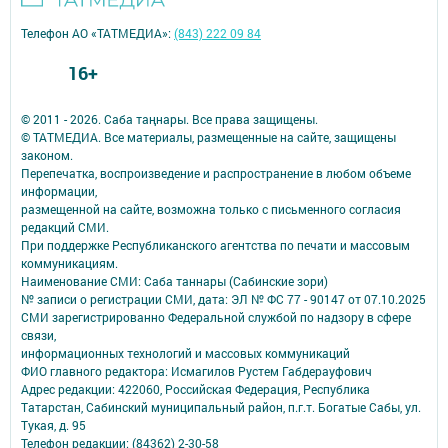
Телефон АО «ТАТМЕДИА»:
(843) 222 09 84
16+
© 2011 - 2026. Саба таңнары. Все права защищены.
© ТАТМЕДИА. Все материалы, размещенные на сайте, защищены
законом.
Перепечатка, воспроизведение и распространение в любом объеме
информации,
размещенной на сайте, возможна только с письменного согласия
редакций СМИ.
При поддержке Республиканского агентства по печати и массовым
коммуникациям.
Наименование СМИ: Саба таннары (Сабинские зори)
№ записи о регистрации СМИ, дата: ЭЛ № ФС 77 - 90147 от 07.10.2025
СМИ зарегистрированно Федеральной службой по надзору в сфере
связи,
информационных технологий и массовых коммуникаций
ФИО главного редактора: Исмагилов Рустем Габдерауфович
Адрес редакции: 422060, Российская Федерация, Республика
Татарстан, Сабинский муниципальный район, п.г.т. Богатые Сабы, ул.
Тукая, д. 95
Телефон редакции: (84362) 2-30-58