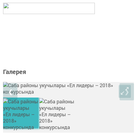
Галерея
❮
❯