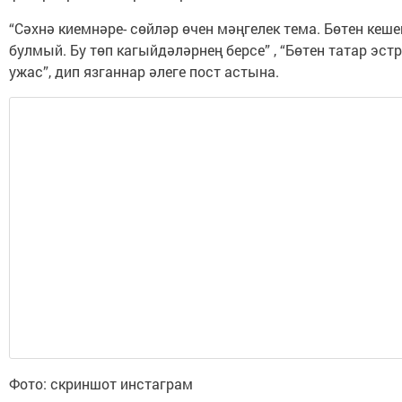
“Сәхнә киемнәре- сөйләр өчен мәңгелек тема. Бөтен кеше
булмый. Бу төп кагыйдәләрнең берсе” , “Бөтен татар эст
ужас”, дип язганнар әлеге пост астына.
Фото: скриншот инстаграм