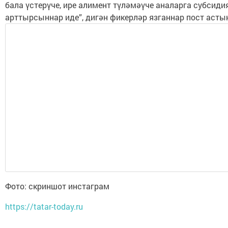
бала үстерүче, ире алимент түләмәүче аналарга субсиди
арттырсыннар иде”, дигән фикерләр язганнар пост асты
Фото: скриншот инстаграм
https://tatar-today.ru