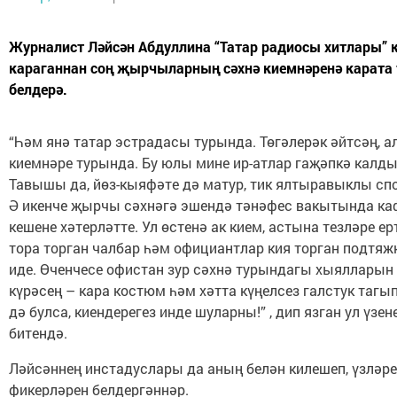
Журналист Ләйсән Абдуллина “Татар радиосы хитлары” 
караганнан соң җырчыларның сәхнә киемнәренә карата
белдерә.
“Һәм янә татар эстрадасы турында. Төгәлерәк әйтсәң, 
киемнәре турында. Бу юлы мине ир-атлар гаҗәпкә калд
Тавышы да, йөз-кыяфәте дә матур, тик ялтыравыклы сп
Ә икенче җырчы сәхнәгә эшендә тәнәфес вакытында каф
кешене хәтерләтте. Ул өстенә ак кием, астына тезләре е
тора торган чалбар һәм официантлар кия торган подтяж
иде. Өченчесе офистан зур сәхнә турындагы хыялларын 
күрәсең – кара костюм һәм хәтта күңелсез галстук тагып
дә булса, киендерегез инде шуларны!” , дип язган ул үзе
битендә.
Ләйсәннең инстадуслары да аның белән килешеп, үзләр
фикерләрен белдергәннәр.