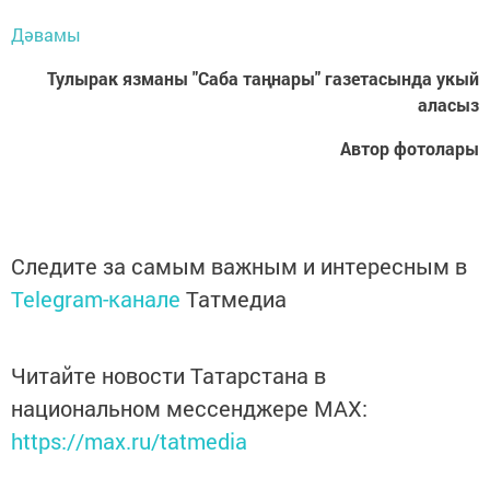
Дәвамы
Тулырак язманы "Саба таңнары" газетасында укый
аласыз
Автор фотолары
Следите за самым важным и интересным в
Telegram-канале
Татмедиа
Читайте новости Татарстана в
национальном мессенджере MАХ:
https://max.ru/tatmedia