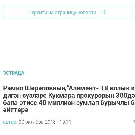
Перейти на страницу новости
ЭСТРАДА
Рамил Шәрәповның “Алимент- 18 еллык к
дигән сүзләре Кукмара прокурорын 300д
бала әтисе 40 миллион сумлап бурычлы 
әйттерә
автор,
30 октябрь 2018 - 19:11