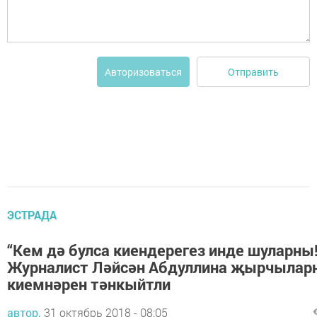
Отправить
Авторизоваться
ЭСТРАДА
“Кем дә булса киендерегез инде шуларны!
Журналист Ләйсән Абдуллина җырчылар
киемнәрен тәнкыйтли
автор,
31 октябрь 2018 - 08:05