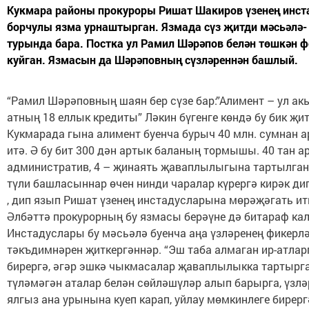
Кукмара районы прокуроры Ришат Шакиров үзенең инст
борчулы язма урнаштырган. Язмада сүз җитди мәсьәлә-
турында бара. Постка ул Рамил Шәрәпов белән төшкән 
куйган. Язмасын да Шәрәповның сүзләреннән башлый.
“Рамил Шәрәповның шаян бер сүзе бар:”Алимент – ул ак
атның 18 еллык кредиты” Ләкин бүгенге көндә бу бик җи
Кукмарада гына алимент буенча бурыч 40 млн. сумнан 
итә. Ә бу бит 300 дән артык баланың тормышы. 40 тан а
административ, 4 – җинаять җаваплылыгына тартылган
түли башласыннар өчен нинди чаралар күрергә кирәк ди
, дип язып Ришат үзенең инстадусларына мөрәҗәгать ит
Әлбәттә прокурорның бу язмасы берәүне дә битараф ка
Инстадуслары бу мәсьәлә буенча аңа үзләренең фикерлә
тәкъдимнәрен җиткергәннәр. “Эш таба алмаган ир-атлар
бирергә, әгәр эшкә чыкмасалар җаваплылыкка тартырга.
түләмәгән аталар белән сөйләшүләр алып барырга, үзлә
ялгыз ана урынына куеп карап, уйлау мөмкинлеге бирерг