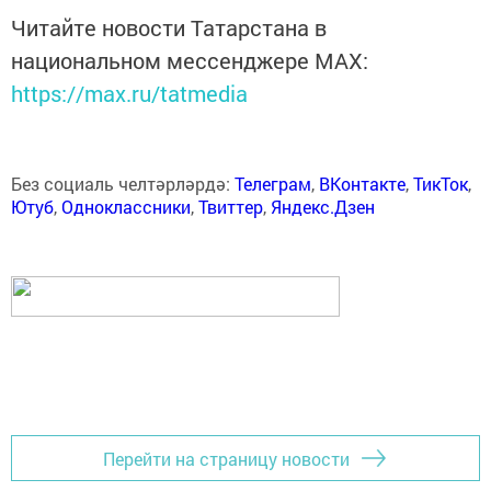
Читайте новости Татарстана в
национальном мессенджере MАХ:
https://max.ru/tatmedia
Без социаль челтәрләрдә:
Телеграм
,
ВКонтакте
,
ТикТок
,
Ютуб
,
Одноклассники
,
Твиттер
,
Яндекс.Дзен
Перейти на страницу новости