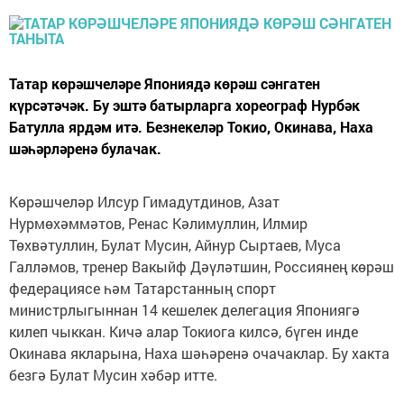
Татар көрәшчеләре Япониядә көрәш сәнгатен
күрсәтәчәк. Бу эштә батырларга хореограф Нурбәк
Батулла ярдәм итә. Безнекеләр Токио, Окинава, Наха
шәһәрләренә булачак.
Көрәшчеләр Илсур Гимадутдинов, Азат
Нурмөхәммәтов, Ренас Кәлимуллин, Илмир
Төхвәтуллин, Булат Мусин, Айнур Сыртаев, Муса
Галләмов, тренер Вакыйф Дәүләтшин, Россиянең көрәш
федерациясе һәм Татарстанның спорт
министрлыгыннан 14 кешелек делегация Япониягә
килеп чыккан. Кичә алар Токиога килсә, бүген инде
Окинава якларына, Наха шәһәренә очачаклар. Бу хакта
безгә Булат Мусин хәбәр итте.