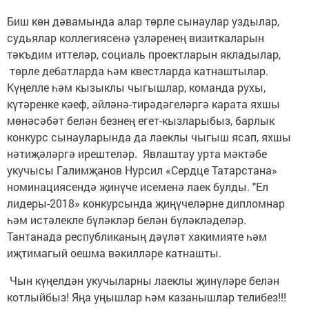
Биш көн дәвамында алар төрле сынаулар уздылар,
судьялар коллегиясенә үзләренең визиткаларын
тәкъдим иттеләр, социаль проектларын якладылар,
төрле дебатларда һәм квестларда катнаштылар.
Күңелле һәм кызыклы чыгышлар, команда рухы,
күтәренке кәеф, әйләнә-тирәдәгеләргә карата яхшы
мөнәсәбәт белән безнең егет-кызларыбыз, барлык
конкурс сынауларында да лаеклы чыгыш ясап, яхшы
нәтиҗәләргә ирештеләр. Явлаштау урта мәктәбе
укучысы Галимҗанов Нурсил «Сердце Татарстана»
номинациясендә җинүче исеменә лаек булды. "Ел
лидеры-2018» конкурсында җиңүчеләрне дипломнар
һәм истәлекле бүләкләр белән бүләкләделәр.
Тантанада республиканың дәүләт хакимияте һәм
иҗтимагый оешма вәкилләре катнашты.
Чын күңелдән укучыларны лаеклы җинүләре белән
котлыйбыз! Яңа уңышлар һәм казанышлар телибез!!!