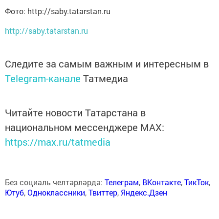
Фото: http://saby.tatarstan.ru
http://saby.tatarstan.ru
Следите за самым важным и интересным в
Telegram-канале
Татмедиа
Читайте новости Татарстана в
национальном мессенджере MАХ:
https://max.ru/tatmedia
Без социаль челтәрләрдә:
Телеграм
,
ВКонтакте
,
ТикТок
,
Ютуб
,
Одноклассники
,
Твиттер
,
Яндекс.Дзен