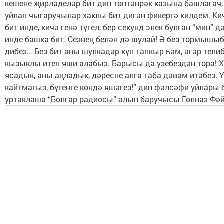
кешене җирләделәр бит дип төптәнрәк казына башлагач,
уйлап чыгаручылар хаклы бит дигән фикергә килдем. Ки
бит инде, кичә генә түгел, бер секунд элек булган “мин” д
инде башка бит. Сезнең белән дә шулай! Ә без тормышыб
дибез… Без бит аны шулкадәр күп тапкыр һәм, әгәр телиб
кызыклы итеп яши алабыз. Барысы да үзебездән тора! 
ясадык, аны аңладык, дәресне алга таба дәвам итәбез. 
кайтмагыз, бүгенге көндә яшәгез!” дип фәлсәфи уйлары 
уртаклаша “Болгар радиосы” алып баручысы Гөлназ Фә