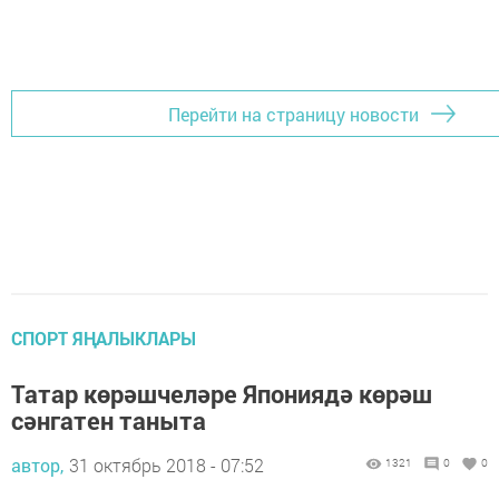
Перейти на страницу новости
СПОРТ ЯҢАЛЫКЛАРЫ
Татар көрәшчеләре Япониядә көрәш
сәнгатен таныта
автор,
31 октябрь 2018 - 07:52
1321
0
0