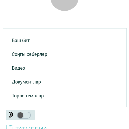
Баш бит
Соңгы хәбәрләр
Видео
Документлар
Төрле темалар