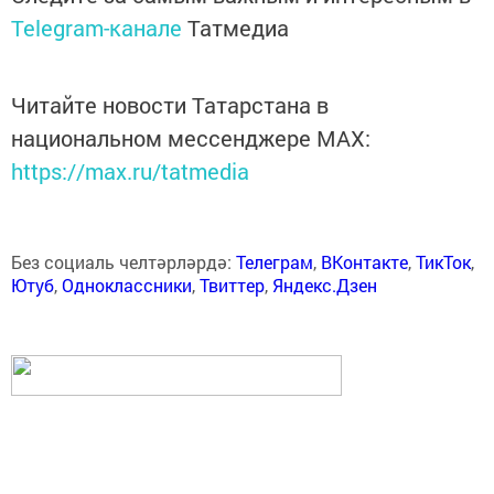
Telegram-канале
Татмедиа
Читайте новости Татарстана в
национальном мессенджере MАХ:
https://max.ru/tatmedia
Без социаль челтәрләрдә:
Телеграм
,
ВКонтакте
,
ТикТок
,
Ютуб
,
Одноклассники
,
Твиттер
,
Яндекс.Дзен