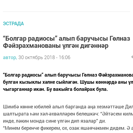
ЭСТРАДА
“Болгар радиосы” алып баручысы Гөлназ
Фәйзрахманованы үлгән дигәннәр
автор,
30 октябрь 2018 - 16:06
“Болгар радиосы” алып баручысы Гөлназ Фәйзрахманова
булган кызыклы хәлне сыйләгән. Шушы көннәрдә аны үлг
чыгарганнар икән. Бу вакыйга болайрак була.
Шимбә көнне юбилей алып барганда аңа хезмәттәше Ди
шалтырата һәм хәл-әхвәлләрен белешкәч: “Әйтәсем кил
инде, ләкин монда сине үлгән дип язалар” ди.
“Минем беренче фикерем, ох, озак яшәячәкмен дидем. Ә 