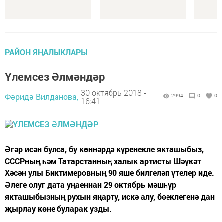
РАЙОН ЯҢАЛЫКЛАРЫ
Үлемсез Әлмәндәр
30 октябрь 2018 -
Фәридә Вилданова,
2994
0
0
16:41
Әгәр исән булса, бу көннәрдә күренекле якташыбыз,
СССРның һәм Татарстанның халык артисты Шәүкәт
Хәсән улы Биктимеровның 90 яше билгеләп үтелер иде.
Әлеге олуг дата уңаеннан 29 октябрь мәшһүр
якташыбызның рухын яңарту, искә алу, бөеклегенә дан
җырлау көне буларак узды.