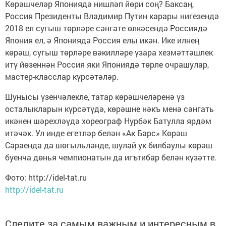
Көрәшчеләр Япониядә нишләп йөри соң? Баксаң,
Россия Президенты Владимир Путин карары нигезендә
2018 ел сугыш төрләре сәнгате өлкәсендә Россиядә
Япония ел, ә Япониядә Россия елы икән. Ике илнең
көрәш, сугыш төрләре вәкилләре үзара хезмәттәшлек
итү йөзеннән Россия яки Япониядә төрле очрашулар,
мастер-класслар күрсәтәләр.
Шунысы үзенчәлекле, татар көрәшчеләренә үз
осталыкларын күрсәтүдә, көрәшне нәкъ менә сәнгать
икәнен шәрехләүдә хореограф Нурбәк Батулла ярдәм
итәчәк. Ул инде егетләр белән «Ак Барс» Көрәш
Сараенда да шөгыльләнде, шулай ук билбаулы көрәш
буенча дөнья чемпионатын да игътибар белән күзәтте.
Фото: http://idel-tat.ru
http://idel-tat.ru
Следите за самым важным и интересным в