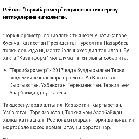
Рейтинг "Төркибарометр” социологик тикшеренү
нәтиҗәләренә нигезләнгән.
"Төркибарометр” социологик тикшеренү нәтиҗәләре
буенча, Казахстан Президенты Нурсолтан Назарбаев
төрки дөньяда иң мәртәбәле шәхес дип танылган. Бу
хакта “Казинформ” мәгълүмат агентлыгы хәбәр итә.
"Төркибарометр” - 2017 елда булдырылган Төрки
академиясе халыкара проекты. Ул Казахстан,
Кыргызстан, Үзбәкстан, Төрекмәнстан, Төркия һәм
Азәрбайҗанда үткәрелә.
Тикшеренүләрдә алты ил: Казахстан, Кыргызстан,
Үзбәкстан, Төрекмәнстан, Төркия һәм Азәрбайҗан
халкы катнашкан. Респондентлардан төрки дөньяда иң
мәртәбәле шәхес исемен атауны сораганнар.