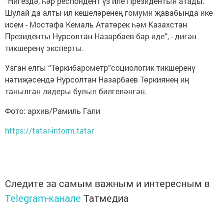
“Нигездә, һәр респондент үз иле Президентын атады.
Шулай да алты ил кешеләренең гомуми җавабында ике
исем - Мостафа Кемаль Ататөрек һәм Казахстан
Президенты Нурсолтан Назарбаев бар иде”, - дигән
тикшеренү эксперты.
Узган елгы “Төркибарометр”социологик тикшеренү
нәтиҗәсендә Нурсолтан Назарбаев Төркиянең иң
танылган лидеры булып билгеләнгән.
Фото: архив/Рамиль Гали
https://tatar-inform.tatar
Следите за самым важным и интересным в
Telegram-канале
Татмедиа