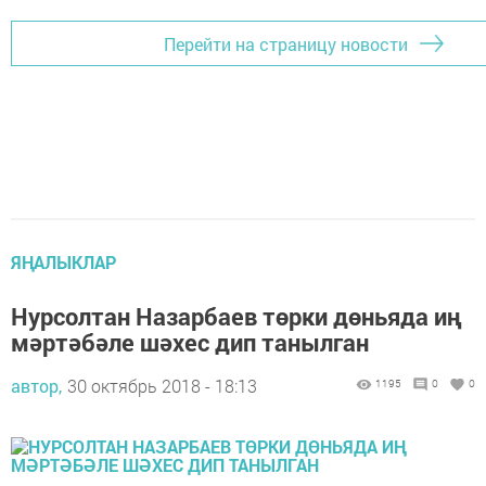
Перейти на страницу новости
ЯҢАЛЫКЛАР
Нурсолтан Назарбаев төрки дөньяда иң
мәртәбәле шәхес дип танылган
автор,
30 октябрь 2018 - 18:13
1195
0
0