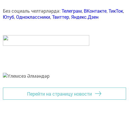
Без социаль челтәрләрдә:
Телеграм
,
ВКонтакте
,
ТикТок
,
Ютуб
,
Одноклассники
,
Твиттер
,
Яндекс.Дзен
Перейти на страницу новости