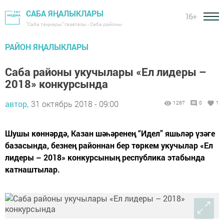
САБА ЯҢАЛЫКЛАРЫ
16+
"Саба таңнары" газетасы - Саба районы
РАЙОН ЯҢАЛЫКЛАРЫ
Саба районы укучылары «Ел лидеры –
2018» конкурсында
автор,
31 октябрь 2018 - 09:00
1267
0
1
Шушы көннәрдә, Казан шәһәренең “Идел” яшьләр үзәге
базасында, безнең районнан бер төркем укучылар «Ел
лидеры – 2018» конкурсының республика этабында
катнаштылар.