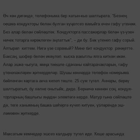
Өч көн дигәндә, телефоныма бер хатын-кыз шалтырата. “Безнең
оешма кондукторы белән булган кү­ңелсез вакыйга өчен гафу үтенәм.
Без алар белән сөйләштек. Кондукторга пассажирлар белән үз-үзен
ничек тотарга кирәклеген аңлаттык”, – ди бу. Бик үтенеп гафу сорый.
Аптырап киттем. Нигә үзе сорамый? Мине бит кондуктор рәнҗетте.
Баксаң, шофер белән икәүләп кыска вакытлы ялга киткән икән.
Алар эшкә чыгуга, миңа тиешле сдачаны кайтарачакларын, гафу
үтенәчәкләрен җиткер­деләр. Шушы көннәрдә телефон номерыма
бәйләнгән картага акча килеп төште. 25 сум түгел. Аннары, берәү
шалтыратып, бу хәлне онытыйк, диде. Бер­ничә көннән соң, кон­дук­
торларның башлыгы яңадан элемтәгә керде. Матур гына сөйләште
дә, теге ханымның башка шәһәргә күчеп китүен, үзләрендә эш­
ләмәвен җиткерде.
Максатым кемнедер эшсез калдыру түгел иде. Кеше арасында