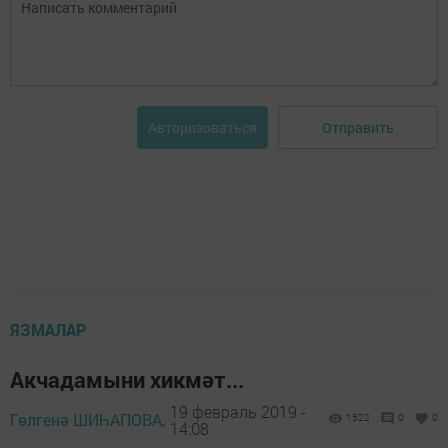
Отправить
Авторизоваться
ЯЗМАЛАР
Акчадамыни хикмәт...
19 февраль 2019 -
Гөлгенә ШИҺАПОВА,
1522
0
0
14:08