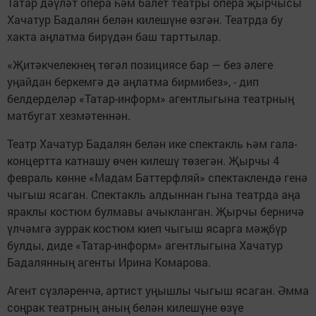
Татар дәүләт опера һәм балет театры опера җырчысы
Хачатур Бадалян белән килешүне өзгән. Театрда бу
хакта аңлатма бирүдән баш тарттылар.
«Җитәкчелекнең төгәл позициясе бар — без әлеге
уңайдан беркемгә дә аңлатма бирмибез», - дип
белдерделәр «Татар-информ» агентлыгына театрның
матбугат хезмәтеннән.
Театр Хачатур Бадалян белән ике спектакль һәм гала-
концертта катнашу өчен килешү төзегән. Җырчы 4
февраль көнне «Мадам Баттерфляй» спектаклендә генә
чыгыш ясаган. Спектакль алдыннан гына театрда аңа
яраклы костюм булмавы ачыкланган. Җырчы берничә
үлчәмгә зуррак костюм киеп чыгыш ясарга мәҗбүр
булды, диде «Татар-информ» агентлыгына Хачатур
Бадалянның агенты Ирина Комарова.
Агент сүзләренчә, артист уңышлы чыгыш ясаган. Әмма
соңрак театрның аның белән килешүне өзүе