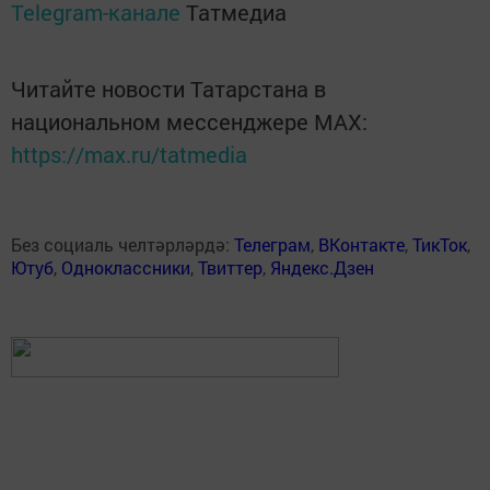
Telegram-канале
Татмедиа
Читайте новости Татарстана в
национальном мессенджере MАХ:
https://max.ru/tatmedia
Без социаль челтәрләрдә:
Телеграм
,
ВКонтакте
,
ТикТок
,
Ютуб
,
Одноклассники
,
Твиттер
,
Яндекс.Дзен