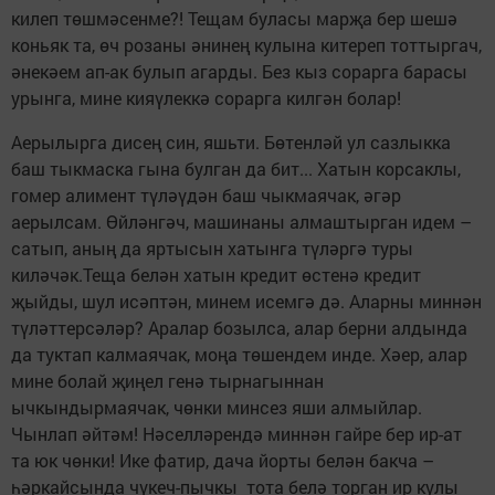
килеп төшмәсенме?! Тещам буласы марҗа бер шешә
коньяк та, өч розаны әнинең кулына китереп тоттыргач,
әнекәем ап-ак булып агарды. Без кыз сорарга барасы
урынга, мине кияүлеккә сорарга килгән болар!
Аерылырга дисең син, яшьти. Бөтенләй ул сазлыкка
баш тыкмаска гына булган да бит... Хатын корсаклы,
гомер алимент түләүдән баш чыкмаячак, әгәр
аерылсам. Өйләнгәч, машинаны алмаштырган идем –
сатып, аның да яртысын хатынга түләргә туры
киләчәк.Теща белән хатын кредит өстенә кредит
җыйды, шул исәптән, минем исемгә дә. Аларны миннән
түләттерсәләр? Аралар бозылса, алар берни алдында
да туктап калмаячак, моңа төшендем инде. Хәер, алар
мине болай җиңел генә тырнагыннан
ычкындырмаячак, чөнки минсез яши алмыйлар.
Чынлап әйтәм! Нәселләрендә миннән гайре бер ир-ат
та юк чөнки! Ике фатир, дача йорты белән бакча –
һәркайсында чүкеч-пычкы тота белә торган ир кулы