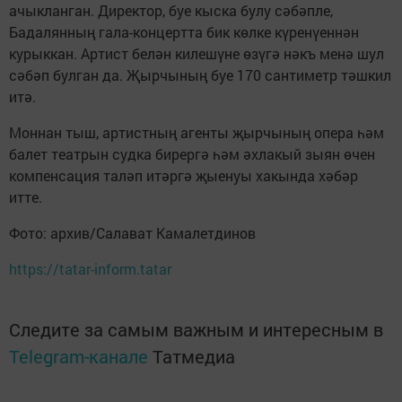
ачыкланган. Директор, буе кыска булу сәбәпле,
Бадалянның гала-концертта бик көлке күренүеннән
курыккан. Артист белән килешүне өзүгә нәкъ менә шул
сәбәп булган да. Җырчының буе 170 сантиметр тәшкил
итә.
Моннан тыш, артистның агенты җырчының опера һәм
балет театрын судка бирергә һәм әхлакый зыян өчен
компенсация таләп итәргә җыенуы хакында хәбәр
итте.
Фото: архив/Салават Камалетдинов
https://tatar-inform.tatar
Следите за самым важным и интересным в
Telegram-канале
Татмедиа