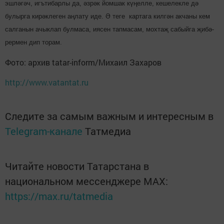
эшләгәч, игътибарлы да, әзрәк йомшак күңелле, кешелекле дә
булырга кирәклеген аңлату иде. Ә теге картага килгән акчаны кем
салганын ачыклап булмаса, иясен тапмасам, мохтаҗ сабыйга җибә­
рер­мен дип торам.
Фото: архив tatar-inform/Михаил Захаров
http://www.vatantat.ru
Следите за самым важным и интересным в
Telegram-канале
Татмедиа
Читайте новости Татарстана в
национальном мессенджере MАХ:
https://max.ru/tatmedia