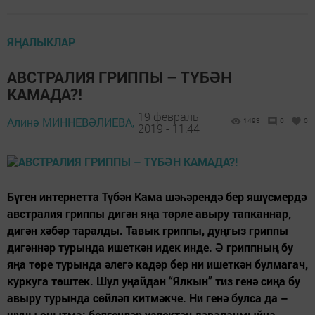
ЯҢАЛЫКЛАР
АВСТРАЛИЯ ГРИППЫ – ТҮБӘН
КАМАДА?!
19 февраль
Алинә МИННЕВӘЛИЕВА,
1493
0
0
2019 - 11:44
Бүген интернетта Түбән Кама шәһәрендә бер яшүсмердә
австралия гриппы дигән яңа төрле авыру тапканнар,
дигән хәбәр таралды. Тавык гриппы, дуңгыз гриппы
дигәннәр турында ишеткән идек инде. Ә гриппның бу
яңа төре турында әлегә кадәр бер ни ишеткән булмагач,
куркуга төштек. Шул уңайдан “Ялкын” тиз генә сиңа бу
авыру турында сөйләп китмәкче. Ни генә булса да –
шуны онытма: белгечләр үзлектән дәваланмыйча,