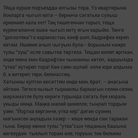
Тёща күрше подъездда ялгызы тора. Үз квартирына
йокларга чыгып китә – берничә сәгатькә сулыш
иркенәеп кала хет! Таң тишегеннән торып, теща
күренгәләнче эшкә чыгып китү ягын карыйм. Төнге
“дискотека”га карамастан, кәеф шәп, бәдрәфкә кереп
китәм. Ишекне ачып чыгуым була– борыным нәҗес
тулы “хуш” исле савытка төртелә. Тещам килеп җиткән,
инде менә мин бәдрәфтән чыкканны көтеп, каршымда
“утка” күтәреп тора! Көн саен шулай: әллә юри алдыма
б..к китереп тери, белмәссең.
Хатынны күптән кисәттем инде мин, брат, – анасына
әйткән. Тегесе кызыл тырнаклы бармагын селки-селки,
мәрхәмәтле булу кирәге турында сәгать буе мораль
укыды миңа. Маңка малай шикелле, тыңлап тордым
үзен. “Йортка кергәнче, утка кер” дигән сүзнең
мәгънәсен аңладым хәзер – кеше өендә син таракан
гына. Берәр көнне тулы “утка”сын тещаның башына
кигезүдән тыелып торам әле, торуын, тик белмим