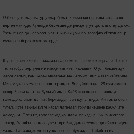
Ә бит шулкадәр матур уйлар белән хәйрия концертына әзерлә­неп
йөргән чак иде. Кү­ңелдә беркемне дә рән­җе­тү уе да, алдалау да юк.
Үзем­не бер дә белмәгән хатын-кыз­ның минем тарафка әйт­кән авыр
сүзлә­рен йөрәк көчкә күтәрде.
Шушы яшемә җитеп, нахаксызга рәнҗетелгәнем юк иде әле. Төшкәч
тә, автобус йөртүчегә мөрәҗәгать итеп карадым. Ә ул, башын җү­
ләргә салып, кем белән эшлә­гәнемне белмим, дип җавап кайтарды.
Минем үтенечем­не тыңлап тормады. Бер уйлаганда, 25 сум акчага
хәзер берни алып та булмый инде. Кайбер хез­мәттәшләрем дә,
гаиләдәгеләрем дә, ник борчылдың соң шуңа, диде. Мин акча өчен
түгел, иртә таңнан күзгә карап ялганлап торучы кешене кабул итә
алмадым. Әле бит, буталасыздыр, ялгышасыздыр, кичкә исегезгә
төшәр, Аллаһы Тәгалә күреп тора бит, дигән сүзләр дә әйткән идем
үзенә. Тик рәнҗетелгән күңелне тыеп булмады. Табибка ник