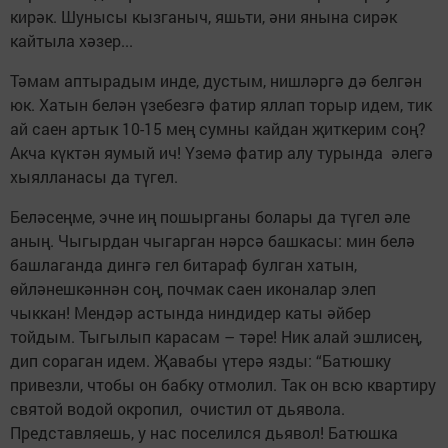
кирәк. Шунысы кызганыч, яшьти, әни янына сирәк
кайтыла хәзер...
Тәмам аптырадым инде, дустым, нишләргә дә белгән
юк. Хатын белән үзебезгә фатир яллап торыр идем, тик
ай саен артык 10-15 мең сумны кайдан җиткерим соң?
Акча күктән яумый ич! Үземә фатир алу турында әлегә
хыялланасы да түгел.
Беләсеңме, эчне иң пошырганы болары да түгел әле
аның. Чыгырдан чыгарган нәрсә башкасы: мин белә
башлаганда дингә гел битараф булган хатын,
өйләнешкәннән соң, почмак саен иконалар элеп
чыккан! Мендәр астында ниндидер каты әйбер
тойдым. Тыгылып карасам – тәре! Ник алай эшлисең,
дип сораган идем. Җавабы үтерә язды: “Батюшку
привезли, чтобы он бабку отмолил. Так он всю квартиру
святой водой окропил, очистил от дьявола.
Представляешь, у нас поселился дьявол! Батюшка