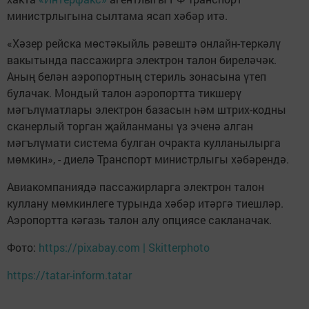
министрлыгына сылтама ясап хәбәр итә.
«Хәзер рейска мөстәкыйль рәвештә онлайн-теркәлү
вакытында пассажирга электрон талон биреләчәк.
Аның белән аэропортның стериль зонасына үтеп
булачак. Мондый талон аэропортта тикшерү
мәгълүматлары электрон базасын һәм штрих-кодны
сканерлый торган җайланманы үз эченә алган
мәгълүмати система булган очракта кулланылырга
мөмкин», - диелә Транспорт министрлыгы хәбәрендә.
Авиакомпаниядә пассажирларга электрон талон
куллану мөмкинлеге турында хәбәр итәргә тиешләр.
Аэропортта кәгазь талон алу опциясе сакланачак.
Фото:
https://pixabay.com | Skitterphoto
https://tatar-inform.tatar