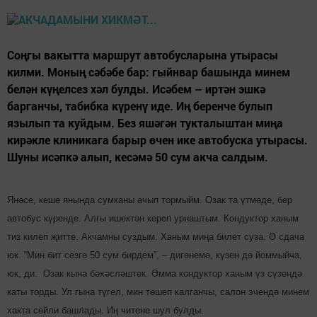
Соңгы вакытта маршрут автобусларына утырасы
килми. Моның сәбәбе бар: гыйнвар башында минем
белән күңелсез хәл булды. Исәбем – иртән эшкә
барганчы, табибка күренү иде. Иң беренче булып
язылып та куйдым. Без яшәгән тукталыштан миңа
кирәкле клиникага барыр өчен ике автобуска утырасы.
Шуны исәпкә алып, кесәмә 50 сум акча салдым.
Янәсе, кеше янында сумканы ачып тормыйм. Озак та үтмәде, бер
автобус күренде. Алгы ишектән кереп урнаштым. Кондуктор ханым
тиз килеп җитте. Акчамны суздым. Ханым миңа билет суза. Ә сдача
юк. “Мин бит сезгә 50 сум бирдем”, – дигәнемә, күзен дә йоммыйча,
юк, ди. Озак кына бәхәсләштек. Әм­ма кондуктор ханым үз сүзендә
каты торды. Ул гына түгел, мин төшеп калганчы, салон эчендә минем
хакта сөйли башлады. Иң читене шул булды.