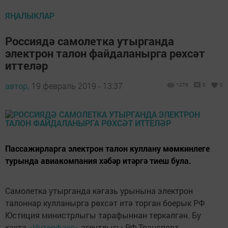
ЯҢАЛЫКЛАР
Россиядә самолетка утырганда
электрон талон файдаланырга рөхсәт
иттеләр
автор,
19 февраль 2019 - 13:37
1276
0
0
Пассажирларга электрон талон куллану мөмкинлеге
турында авиакомпания хәбәр итәргә тиеш була.
Самолетка утырганда кәгазь урынына электрон
талоннар кулланырга рөхсәт итә торган боерык РФ
Юстиция министрлыгы тарафыннан теркәлгән. Бу
хакта
«Интерфакс»
агентлыгы РФ Транспорт