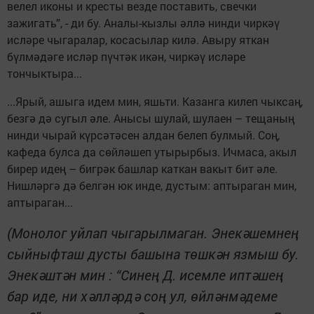
велел иконы и кресты везде поставить, свечки
зажигать”, - ди бу. Аналы-кызлы әллә нинди чиркәү
исләре чыгаралар, косасылар килә. Авыру яткан
бүлмәдәге исләр пүчтәк икән, чиркәү исләре
тончыктыра...
...Ярый, ашыга идем мин, яшьти. Казанга килеп чыксаң,
безгә дә сугыл әле. Анысы шулай, шулаен – тещаның
нинди чырай күрсәтәсен алдан белеп булмый. Соң,
кафеда булса да сөйләшеп утырырбыз. Ичмаса, акыл
бирер идең – бигрәк башлар каткан вакыт бит әле.
Нишләргә дә белгән юк инде, дустым: аптыраган мин,
аптыраган...
(Монолог уйлап чыгарылмаган. Энекәшемнең
сыйныфташ дусты башына төшкән язмыш бу.
Энекәштән мин : “Синең Д. исемле иптәшең
бар иде, ни хәлләрдә соң ул, өйләнмәдеме