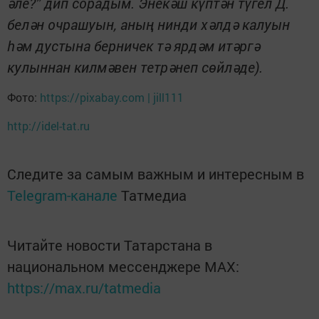
әле?” дип сорадым. Энекәш күптән түгел Д.
белән очрашуын, аның нинди хәлдә калуын
һәм дустына берничек тә ярдәм итәргә
кулыннан килмәвен тетрәнеп сөйләде).
Фото:
https://pixabay.com | jill111
http://idel-tat.ru
Следите за самым важным и интересным в
Telegram-канале
Татмедиа
Читайте новости Татарстана в
национальном мессенджере MАХ:
https://max.ru/tatmedia