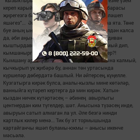
“кызыктырып” куйды. “Борчылмагыз, әбиегезне үзем
кереп карыйм, сезгә һичбер нужасы тимәс, барасы
җирегезгә барыгыз, күгәрченнәр сыман гөрләшеп
яшәгез”... Әйе, гөрләшәбез. Әби урында гына ята. Төне
буе аның ыңгырашканын тыңлап чыгам. Телдән калса
да, әби аңында, колагы нечкә, ул да безнең диван
кыштырдавыннан йоклый алмый. Ул йокламый дип,
кымшанырга да куркып ятаргамы инде хәзер?!
Кымшану артыгракка китсә, ыңгырашып кына калмый,
кычкырып ук җибәрә бу, аннан төн уртасында
күршеләр дөбердәтә башлый. Ни әйтерсең, күңелле.
Кузгатырга кирәк булса, аналы-кызлы мине көтәләр,
ванныйга күтәреп кертергә дә мин кирәк. Хатын-
кыздан ничек күтәртәсең – әбинең авырлыгы
центнердан ким түгелдер, шәт. Анысына түзәсең инде,
авыруын сатып алмаган ла ул. Әле безгә нинди
картлык килер менә... Тик бу эт тормышында
картайганчы яшәп буламы-юкмы – анысы икенче
мәсьәлә.