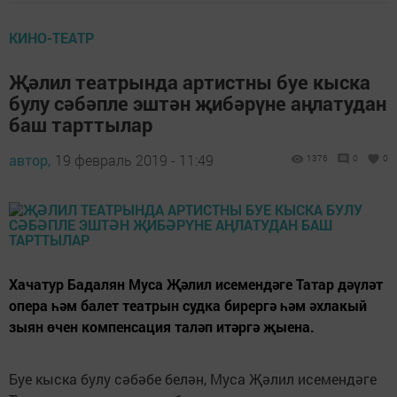
КИНО-ТЕАТР
Җәлил театрында артистны буе кыска
булу сәбәпле эштән җибәрүне аңлатудан
баш тарттылар
автор,
19 февраль 2019 - 11:49
1376
0
0
Хачатур Бадалян Муса Җәлил исемендәге Татар дәүләт
опера һәм балет театрын судка бирергә һәм әхлакый
зыян өчен компенсация таләп итәргә җыена.
Буе кыска булу сәбәбе белән, Муса Җәлил исемендәге