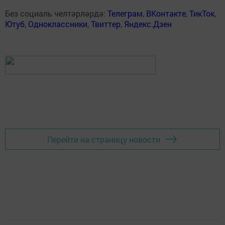
Без социаль челтәрләрдә:
Телеграм
,
ВКонтакте
,
ТикТок
,
Ютуб
,
Одноклассники
,
Твиттер
,
Яндекс.Дзен
Перейти на страницу новости