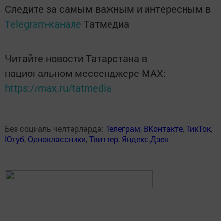
Следите за самым важным и интересным в
Telegram-канале
Татмедиа
Читайте новости Татарстана в
национальном мессенджере MАХ:
https://max.ru/tatmedia
Без социаль челтәрләрдә:
Телеграм
,
ВКонтакте
,
ТикТок
,
Ютуб
,
Одноклассники
,
Твиттер
,
Яндекс.Дзен