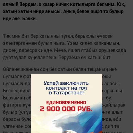
алмый йөрдем, ә хәзер ничек котылырга белмим. Юк,
хатын хатын инде анысы. Аның белән яшәп тә булыр
иде әле. Бәлки.
Тик мин бит бер хатынны түгел, берьюлы өчесен
эләктергәнмен булып чыга. Үзем килеп капканмын,
дисәң, дөресрәк инде. Менә, яшәп ятабыз хрущевкада
дүртәүләп күңелле генә. Берүземә өч хатын бит!
Өйләнешкәннән соң без хатын белән тещаның ике
бүлмәле фатирында яшибез. Без – залда, йокы
бүлмәсендә – тещаның җитмеш бер яшьлек анасы.
Безнең диван белән аның караваты – дивар аркылы.
Берзаман әбине паралич сукты да, теща аны бу
фатирга күчерде. Имеш, икенче катта әбигә җайлырак
булыр (ул үзе дүртенчедә яши), врачка-фәләнгә алып
барасы булса да мәшәкате азрак. Билгеле инде, әби
үлгәннән соң фатир минем хатынга күчәчәк, дип тә