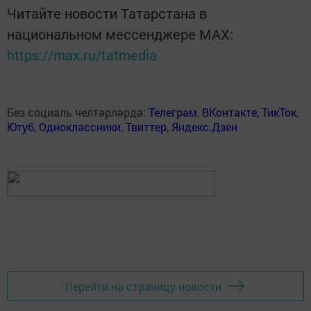
Читайте новости Татарстана в
национальном мессенджере MАХ:
https://max.ru/tatmedia
Без социаль челтәрләрдә:
Телеграм
,
ВКонтакте
,
ТикТок
,
Ютуб
,
Одноклассники
,
Твиттер
,
Яндекс.Дзен
Перейти на страницу новости