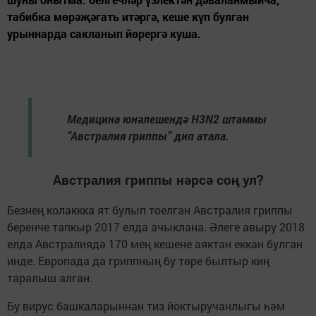
табибка мөрәҗәгать итәргә, кеше күп булган
урыннарда сакланып йөрергә куша.
Медицина юнәлешендә H3N2 штаммы
“Австралия гриппы” дип атала.
Австралия гриппы нәрсә соң ул?
Безнең колаккка ят булып тоелган Австралия гриппы
беренче тапкыр 2017 елда ачыклана. Әлеге авыру 2018
елда Австралиядә 170 мең кешене аяктан еккан булган
инде. Европада да гриппның бу төре былтыр киң
таралыш алган.
Бу вирус башкаларыннан тиз йоктыручанлыгы һәм