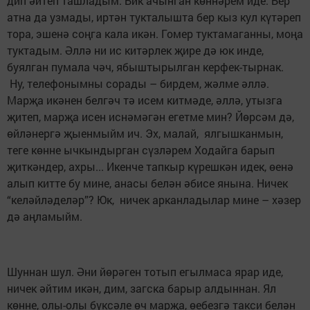
дип әйтеп ташладым. Бик ачынган көннәрем иде. Бер
атна да узмады, иртән тукталышта бер кыз кул күтәреп
тора, эшенә соңга кала икән. Гомер туктамаганны, моңа
туктадым. Әллә ни ис китәрлек җире дә юк инде,
буялган пумала чәч, ябыштырылган керфек-тырнак.
Ну, телефонымны сорады – бирдем, жәлме әллә.
Марҗа икәнен белгәч тә исем китмәде, әллә, утызга
җитеп, марҗа исен иснәмәгән егетме мин? Йөрсәм дә,
өйләнергә җыенмыйм ич. Эх, малай, ялгышканмын,
теге көнне ычкындырган сүзләрем Ходайга барып
җиткәндер, ахры... Икенче тапкыр күрешкән идек, өенә
алып китте бу мине, анасы белән әбисе янына. Ничек
“келәйләделәр”? Юк, ничек арканладылар мине – хәзер
дә аңламыйм.
Шуннан шул. Әни йөрәген тотып егылмаса ярар иде,
ничек әйтим икән, дим, загска барыр алдыннан. Ял
көнне, олы-олы бүксәле өч марҗа, өебезгә такси белән