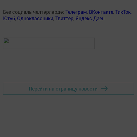
Без социаль челтәрләрдә:
Телеграм
,
ВКонтакте
,
ТикТок
,
Ютуб
,
Одноклассники
,
Твиттер
,
Яндекс.Дзен
Перейти на страницу новости