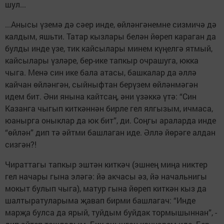
шул...
...Анысы үземә дә сәер инде, өйләнгәнемне сизмичә дә
калдым, яшьти. Татар кызлары белән йөреп караган да
булды инде үзе, тик кайсылары минем күңелгә ятмый,
кайсылары үзләре, бер-ике тапкыр очрашуга, юкка
чыга. Менә син ике бала атасы, башкалар да әллә
кайчан өйләнгән, сыйныфтан берүзем өйләнмәгән
идем бит. Әни янына кайтсаң, әни үзәккә үтә: “Син
Казанга чыгып киткәннән бирле гел ялгызым, ичмаса,
юанырга оныклар да юк бит”, ди. Соңгы араларда инде
“өйлән” дип тә әйтми башлаган иде. Әллә йөрәге алдан
сизгән?!
Чираттагы тапкыр эштән киткәч (эшнең миңа никтер
гел начары гына эләгә: йә акчасы әз, йә начальнигы
мокыт булып чыга), матур гына йөреп киткән кыз да
шалтыратуларыма җавап бирми башлагач: “Инде
марҗа булса да ярый, туйдым буйдак тормышыннан”, -