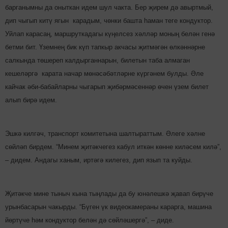
барганымны да оныткан идем шул чакта. Бер җирем дә авыртмый,
дип чыгып китү ягын карадым, чөнки башта һаман теге кондуктор.
Уйлап карасаң, маршруткадагы күңелсез хәлләр мо­ның белән генә
бетми бит. Үземнең бик күп тапкыр акчасы җитмәгән өлкәннәр­не
салкында төшереп калдырганнарын, билетын таба алмаган
кешеләргә карата начар мө­нәсәбәтләрне күргә­нем булды. Әле
кайчак әби-ба­бай­ларны чыгарып җи­бәрмә­сеннәр өчен үзем билет
алып бирә идем.
Эшкә килгәч, транспорт комитетына шалтыраттым. Әлеге хәлне
сөйләп бирдем. “Минем җитәкчегез кабул иткән көнне киләсем килә”,
– дидем. Андагы ханым, иртәгә килегез, дип язып та куйды.
Җитәкче мине тыныч кына тыңлады да бу юнә­лешкә җавап бирүче
урынбасарын чакырды. “Бүген үк видеокамераны карарга, машина
йөр­түче һәм кондуктор бе­лән дә сөйлә­шергә”, – диде.