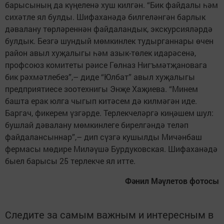
барысының да күңеленә хуш килгән. “Бик файдалы һәм
сихәтле ял булды. Шифаханәдә билгеләнгән барлык
дәвалану төрләреннән файдаландык, экскурсияләрдә
булдык. Безгә шундый мөмкинлек тудырганнары өчен
район авыл хуҗалыгы һәм азык-төлек идарәсенә,
профсоюз комитеты рәисе Гөлназ Нигъмәтҗановага
бик рәхмәтлебез”,– диде “Юлбат” авыл хуҗалыгы
предприятиесе зоотехнигы Энҗе Хаҗиева. “Минем
башта ерак юлга чыгып китәсем дә килмәгән иде.
Баргач, фикерем үзгәрде. Терлекчеләргә киңәшем шул:
бушлай дәвалану мөмкинлеге бирелгәндә теләп
файдалансыннар”,– дип сүзгә кушылды Мичәнбаш
фермасы мөдире Миләүшә Бурдуковская. Шифаханәдә
быел барысы 25 терлекче ял итте.
Фәнил Мәүлетов фотосы
Следите за самым важным и интересным в