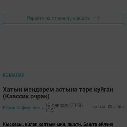
Перейти на страницу новости
ЯЗМАЛАР
Хатын мендәрем астына тәре куйган
(Классик очрак)
19 февраль 2019 -
Рузия Сафиуллина,
1639
0
0
11:51
Кыскасы, килеп каптым мин, яшьти. Башта өйләнә