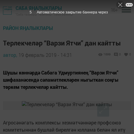
САБА ЯҢАЛЫКЛАРЫ
16+
4
Автоматическое закрытие баннера через
"Саба таңнары" газетасы - Саба районы
РАЙОН ЯҢАЛЫКЛАРЫ
Терлекчеләр “Варзи Ятчи” дан кайтты
автор,
19 февраль 2019 - 14:31
1699
0
0
Шушы көннәрдә Сабага Удмуртиянең “Варзи Ятчи”
шифаханәсендә сәламәтлекләрен ныгыткан соңгы
төркем терлекчеләр кайтты.
Агросәнәгать комплексы хезмәтчәннәре профсоюз
комитетыннан бушлай бирелгән юллама белән ял итү