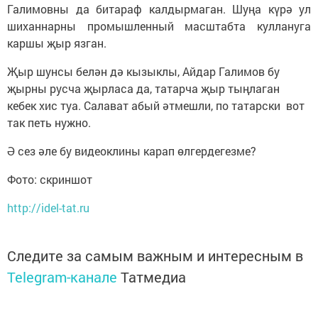
Галимовны да битараф калдырмаган. Шуңа күрә ул
шиханнарны промышленный масштабта куллануга
каршы җыр язган.
Җыр шунсы белән дә кызыклы, Айдар Галимов бу
җырны русча җырласа да, татарча җыр тыңлаган
кебек хис туа. Салават абый әтмешли, по татарски вот
так петь нужно.
Ә сез әле бу видеоклины карап өлгердегезме?
Фото: скриншот
http://idel-tat.ru
Следите за самым важным и интересным в
Telegram-канале
Татмедиа