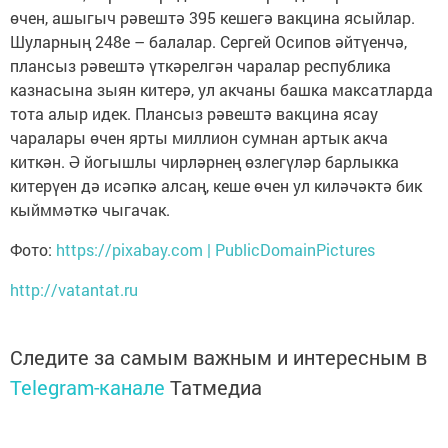
өчен, ашыгыч рә­вештә 395 кешегә вакцина ясыйлар.
Шуларның 248е – балалар. Сергей Осипов әйтүенчә,
плансыз рәвештә үткәрелгән чаралар республика
казнасына зыян ки­терә, ул акчаны башка максатларда
тота алыр идек. Плансыз рәвештә вакцина ясау
чаралары өчен ярты миллион сумнан артык акча
киткән. Ә йогышлы чир­ләрнең өзле­гүләр барлыкка
китерүен дә исәпкә алсаң, кеше өчен ул ки­ләчәктә бик
кыйммәткә чыгачак.
Фото:
https://pixabay.com | PublicDomainPictures
http://vatantat.ru
Следите за самым важным и интересным в
Telegram-канале
Татмедиа