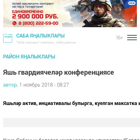
САБА ЯҢАЛЫКЛАРЫ
16+
"Саба таңнары" газетасы - Саба районы
РАЙОН ЯҢАЛЫКЛАРЫ
Яшь гвардиячеләр конференциясе
автор,
1 ноябрь 2018 - 08:27
Яшьләр актив, инциативалы булырга, куелган максатка 