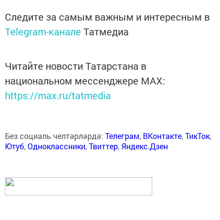
Следите за самым важным и интересным в
Telegram-канале
Татмедиа
Читайте новости Татарстана в
национальном мессенджере MАХ:
https://max.ru/tatmedia
Без социаль челтәрләрдә:
Телеграм
,
ВКонтакте
,
ТикТок
,
Ютуб
,
Одноклассники
,
Твиттер
,
Яндекс.Дзен