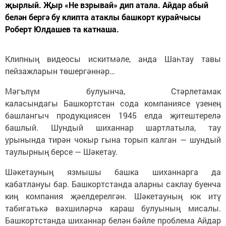
җырлый. Җыр «Не взрывай» дип атала. Айдар абый
белән бергә бу клипта атаклы башкорт курайчысы
Роберт Юлдашев та катнаша.
Клипның видеосы искитмәле, анда Шаһтау тавы
пейзажларын төшергәннәр…
Мәгълүм булуынча, Стәрлетамак
каласындагы Башкортстан сода компаниясе үзенең
башлангыч продукциясен 1945 елда җитештерелә
башлый. Шундый шиханнар шартлатыла, тау
урынында тирән чокыр гына торып калган — шундый
таулырның берсе — Шәкетау.
Шәкетауның язмышы башка шиханнарга да
кабатлануы бар. Башкортстанда аларны саклау буенча
киң компания җәелдерелгән. Шәкетауның юк итү
табигатькә вәхшиләрчә караш булуының мисалы.
Башкортстанда шиханнар белән бәйле проблема Айдар