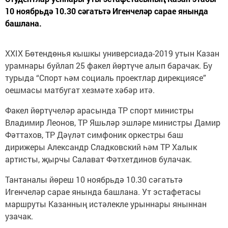
10 ноябрьдә 10.30 сәгатьтә Игенчеләр сарае янында
башлана.
XXIX Бөтендөнья кышкы универсиада-2019 утын Казан
урамнары буйлап 25 факел йөртүче алып барачак. Бу
турыда “Спорт һәм социаль проектлар дирекциясе”
оешмасы матбугат хезмәте хәбәр итә.
Факел йөртүчеләр арасында ТР спорт министры
Владимир Леонов, ТР Яшьләр эшләре министры Дамир
Фәттахов, ТР Дәүләт симфоник оркестры баш
дирижеры Александр Сладковский һәм ТР Халык
артисты, җырчы Салават Фәтхетдинов булачак.
Тантаналы йөреш 10 ноябрьдә 10.30 сәгатьтә
Игенчеләр сарае янында башлана. Ут эстафетасы
маршруты Казанның истәлекле урыннары яныннан
узачак.