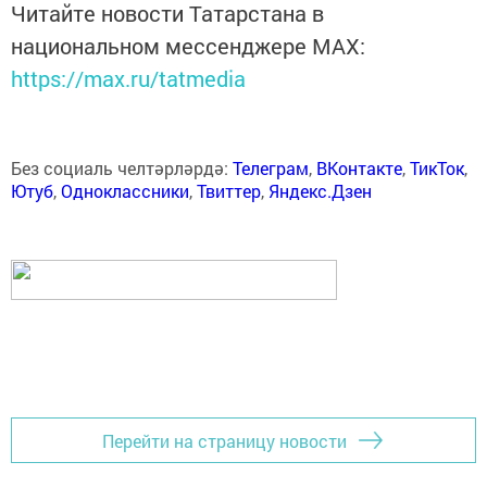
Читайте новости Татарстана в
национальном мессенджере MАХ:
https://max.ru/tatmedia
Без социаль челтәрләрдә:
Телеграм
,
ВКонтакте
,
ТикТок
,
Ютуб
,
Одноклассники
,
Твиттер
,
Яндекс.Дзен
Перейти на страницу новости