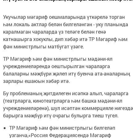
Укучылар мәгариф оешмаларында үткәрелә торган
һәм локаль актлар белән билгеләнгән - уку планында
каралмаган чараларда үз теләге белән генә
катнашырга хокуклы, дип хәбәр итә ТР Мәгариф һәм
фән министрлыгы матбугат үзәге.
ТР Мәгариф һәм фән министрлыгы мәдәни-ял
учреждениеләрендә оештырылган чараларга
балаларны мәҗбүри җәлеп итү буенча ата-аналарның
зарлары ешаюын хәбәр итә.
Бу проблеманың җитдилеген исәпкә алып, чараларга
(театрларга, кинотеатрларга һәм башка мәдәни-ял
учреждениеләренә), шул исәптән коммерцияле нигездә
барырга мәҗбүр итү очрагы булырга тиеш түгел.
ТР Мәгариф һәм фән министрлыгы билгеләп
узганча,«Россия Федерациясендә Мәгариф