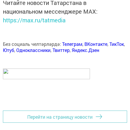
Читайте новости Татарстана в
национальном мессенджере MАХ:
https://max.ru/tatmedia
Без социаль челтәрләрдә:
Телеграм
,
ВКонтакте
,
ТикТок
,
Ютуб
,
Одноклассники
,
Твиттер
,
Яндекс.Дзен
Перейти на страницу новости