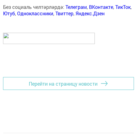
Без социаль челтәрләрдә:
Телеграм
,
ВКонтакте
,
ТикТок
,
Ютуб
,
Одноклассники
,
Твиттер
,
Яндекс.Дзен
Перейти на страницу новости