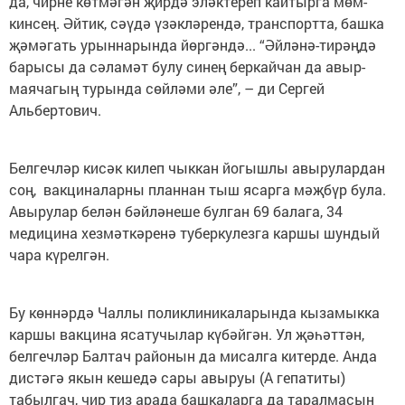
да, чирне көтмәгән җирдә эләктереп кайтырга мөм­
кинсең. Әйтик, сәүдә үзәк­ләрендә, транспортта, башка
җәмәгать урын­нарында йөргәндә... “Әйләнә-тирәң­дә
барысы да сәламәт булу синең беркайчан да авыр­
маячагың турында сөйләми әле”, – ди Сергей
Альбертович.
Белгечләр кисәк килеп чыккан йогышлы авырулардан
соң, вакциналарны планнан тыш ясарга мәҗ­бүр була.
Авырулар белән бәйләнеше булган 69 балага, 34
медицина хез­мәт­кәренә туберкулезга каршы шундый
чара күрелгән.
Бу көннәрдә Чаллы поликлиникаларында кызамыкка
каршы вакцина ясатучылар күбәйгән. Ул җә­һәттән,
белгечләр Балтач районын да мисалга китерде. Анда
дистәгә якын кешедә сары авыруы (А гепатиты)
табылгач, чир тиз арада башкаларга да таралмасын