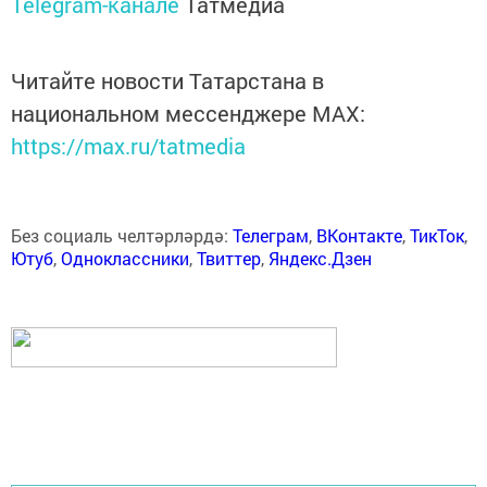
Telegram-канале
Татмедиа
Читайте новости Татарстана в
национальном мессенджере MАХ:
https://max.ru/tatmedia
Без социаль челтәрләрдә:
Телеграм
,
ВКонтакте
,
ТикТок
,
Ютуб
,
Одноклассники
,
Твиттер
,
Яндекс.Дзен