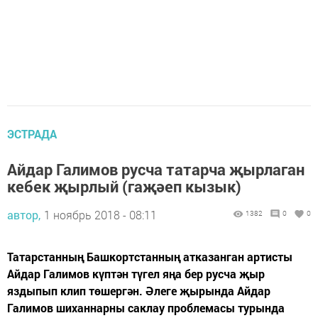
ЭСТРАДА
Айдар Галимов русча татарча җырлаган
кебек җырлый (гаҗәеп кызык)
автор,
1 ноябрь 2018 - 08:11
1382
0
0
Татарстанның Башкортстанның атказанган артисты
Айдар Галимов күптән түгел яңа бер русча җыр
яздыпып клип төшергән. Әлеге җырында Айдар
Галимов шиханнарны саклау проблемасы турында