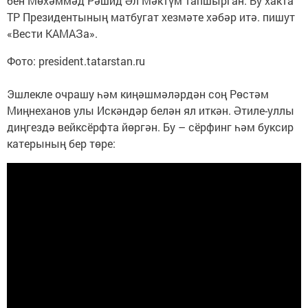
бен Мөхәммәд Рәшид Әл Мәктүм тапшырган. Бу хакта
ТР Президентының матбугат хезмәте хәбәр итә. пишут
«Вести КАМАЗа».
Фото: president.tatarstan.ru
Эшлекле очрашу һәм киңәшмәләрдән соң Рөстәм
Миңнеханов улы Искәндәр белән ял иткән. Әтиле-уллы
диңгездә вейксёрфта йөргән. Бу – сёрфинг һәм буксир
катерының бер төре: