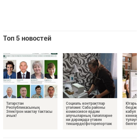
Топ 5 новостей
Татарстан
Социаль контрактлар
Югары 
Республикасының
үтәләме: Саба районы
бюджет
Электрон мактау тактасы
комиссиясе ярдәм
кабул и
ачык!
алучыларның таләпләрне
көннәр
ни дәрәҗәдә үтәвен
түләүле
тикшерде/фоторепортаж
билгел