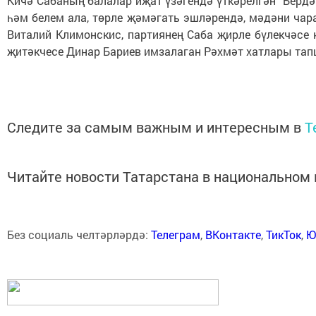
Кичә Сабаның балалар иҗат үзәгендә үткәрелгән “Бер
һәм белем ала, төрле җәмәгать эшләрендә, мәдәни ча
Виталий Климонскис
,
партиянең Саба җирле бүлекчәсе
җитәкчесе Динар Бариев имзалаган Рәхмәт хатлары т
Следите за самым важным и интересным в
T
Читайте новости Татарстана в национально
Без социаль челтәрләрдә:
Телеграм
,
ВКонтакте
,
ТикТок
,
Ю