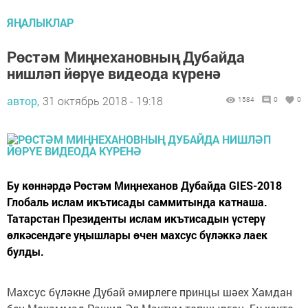
ЯҢАЛЫКЛАР
Рөстәм Миңнехановның Дубайда
нишләп йөрүе видеода күренә
автор,
31 октябрь 2018 - 19:18
1584
0
0
Бу көннәрдә Рөстәм Миңнеханов Дубайда GIES-2018
Глобаль ислам икътисады саммитында катнаша.
Татарстан Президенты ислам икътисадын үстерү
өлкәсендәге уңышлары өчен махсус бүләккә лаек
булды.
Махсус бүләкне Дубай әмирлеге принцы шәех Хамдан