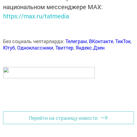
национальном мессенджере MАХ:
https://max.ru/tatmedia
Без социаль челтәрләрдә:
Телеграм
,
ВКонтакте
,
ТикТок
,
Ютуб
,
Одноклассники
,
Твиттер
,
Яндекс.Дзен
Перейти на страницу новости