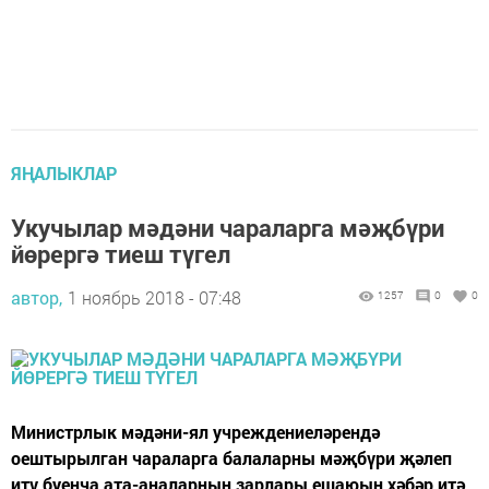
ЯҢАЛЫКЛАР
Укучылар мәдәни чараларга мәҗбүри
йөрергә тиеш түгел
автор,
1 ноябрь 2018 - 07:48
1257
0
0
Министрлык мәдәни-ял учреждениеләрендә
оештырылган чараларга балаларны мәҗбүри җәлеп
итү буенча ата-аналарның зарлары ешаюын хәбәр итә.