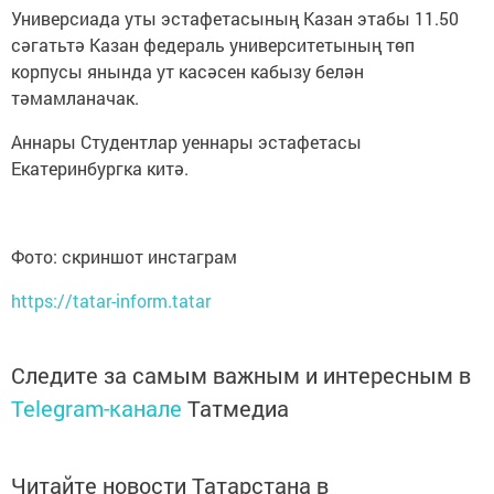
Универсиада уты эстафетасының Казан этабы 11.50
сәгатьтә Казан федераль университетының төп
корпусы янында ут касәсен кабызу белән
тәмамланачак.
Аннары Студентлар уеннары эстафетасы
Екатеринбургка китә.
Фото: скриншот инстаграм
https://tatar-inform.tatar
Следите за самым важным и интересным в
Telegram-канале
Татмедиа
Читайте новости Татарстана в