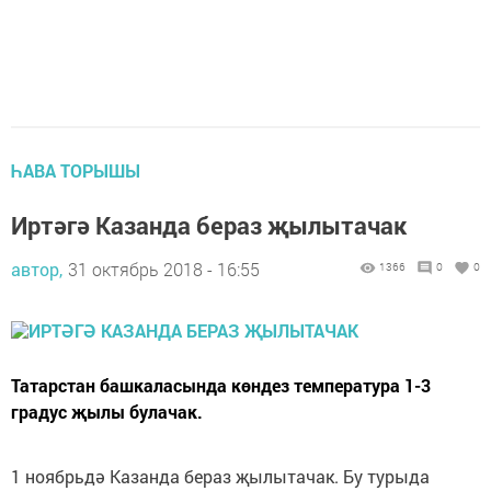
ҺАВА ТОРЫШЫ
Иртәгә Казанда бераз җылытачак
автор,
31 октябрь 2018 - 16:55
1366
0
0
Татарстан башкаласында көндез температура 1-3
градус җылы булачак.
1 ноябрьдә Казанда бераз җылытачак. Бу турыда