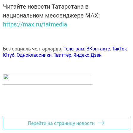
Читайте новости Татарстана в
национальном мессенджере MАХ:
https://max.ru/tatmedia
Без социаль челтәрләрдә:
Телеграм
,
ВКонтакте
,
ТикТок
,
Ютуб
,
Одноклассники
,
Твиттер
,
Яндекс.Дзен
Перейти на страницу новости