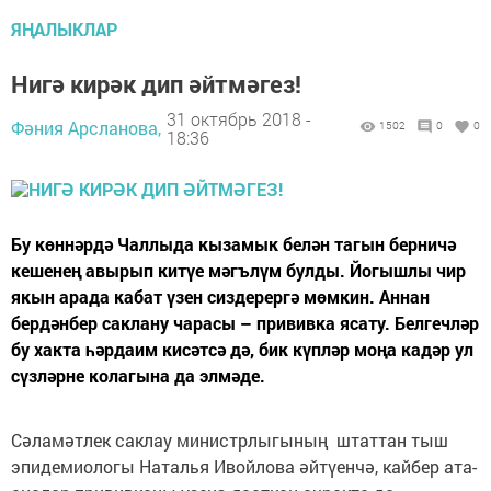
ЯҢАЛЫКЛАР
Нигә кирәк дип әйтмәгез!
31 октябрь 2018 -
Фәния Арсланова,
1502
0
0
18:36
Бу көннәрдә Чаллыда кызамык белән тагын берничә
кешенең авырып китүе мәгълүм булды. Йогышлы чир
якын арада кабат үзен сиздерергә мөмкин. Аннан
бердәнбер саклану чарасы – прививка ясату. Белгечләр
бу хакта һәр­даим кисәтсә дә, бик күпләр моңа кадәр ул
сүз­ләрне колагына да элмәде.
Сәла­мәтлек саклау министрлы­гының штаттан тыш
эпидемиологы Наталья Ивойлова әйтүенчә, кайбер ата-