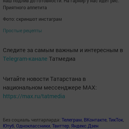
наш подлив до готовности. На гарнир у нас идёт рис.
Приятного аппетита
Фото: скриншот инстаграм
Простые рецепты
Следите за самым важным и интересным в
Telegram-канале
Татмедиа
Читайте новости Татарстана в
национальном мессенджере MАХ:
https://max.ru/tatmedia
Без социаль челтәрләрдә:
Телеграм
,
ВКонтакте
,
ТикТок
,
Ютуб
,
Одноклассники
,
Твиттер
,
Яндекс.Дзен