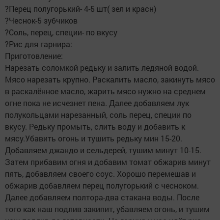
?Перец полугорький- 4-5 шт( зел и красн)
?Чеснок-5 зубчиков
?Соль, перец, специи- по вкусу
?Рис для гарнира:
Приготовление:
Нарезать соломкой редьку и залить ледяной водой.
Мясо нарезать крупно. Раскалить масло, закинуть мясо
в раскалённое масло, жарить мясо нужно на среднем
огне пока не исчезнет пена. Далее добавляем лук
полукольцами нарезанный, соль перец, специи по
вкусу. Редьку промыть, слить воду и добавить к
мясу.Убавить огонь и тушить редьку мин 15-20.
Добавляем джандо и сельдерей, тушим минут 10-15.
Затем прибавим огня и добавим томат обжарив минут
пять, добавляем своего соус. Хорошо перемешав и
обжарив добавляем перец полугорький с чесноком.
Далее добавляем полтора-два стакана воды. После
того как наш подлив закипит, убавляем огонь, и тушим