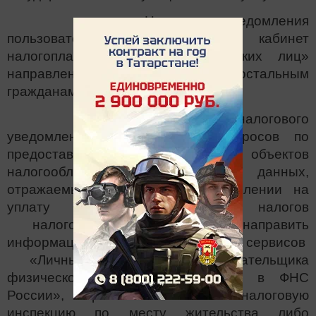
Налоговые уведомления
пользователям сервиса «Личный кабинет
налогоплательщика для физических лиц»
направлены в электронном виде, остальным
гражданам по почте.
В случаях неполучения налогового
уведомления либо наличия вопросов по
предоставлению льгот, уточнению объектов
налогообложения и других данных,
отражаемых в налоговом уведомлении на
уплату имущественных налогов
налогоплательщик может направить
информацию через интернет- сервисов
«Личный кабинет налогоплательщика
физического лица», «Обратиться в ФНС
России», обратиться лично в налоговую
инспекцию по месту жительства либо