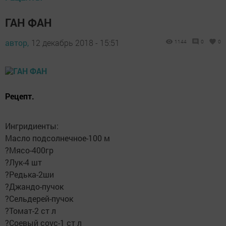
ГАН ФАН
автор,
12 декабрь 2018 - 15:51
1144
0
0
Рецепт.
Ингридиенты:
Масло подсолнечное-100 м
?Мясо-400гр
?Лук-4 шт
?Редька-2ши
?Джандо-пучок
?Сельдерей-пучок
?Томат-2 ст л
?Соевый соус-1 ст л