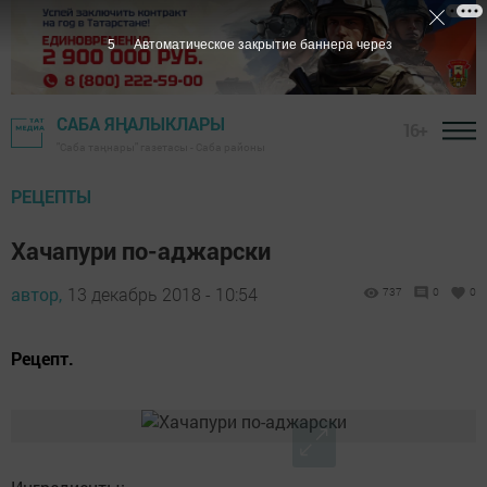
4
Автоматическое закрытие баннера через
САБА ЯҢАЛЫКЛАРЫ
16+
"Саба таңнары" газетасы - Саба районы
РЕЦЕПТЫ
Хачапури по-аджарски
автор,
13 декабрь 2018 - 10:54
737
0
0
Рецепт.