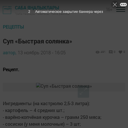
САБА ЯҢАЛЫКЛАРЫ
16+
1
Автоматическое закрытие баннера через
"Саба таңнары" газетасы - Саба районы
РЕЦЕПТЫ
Суп «Быстрая солянка»
автор,
13 ноябрь 2018 - 16:05
491
0
0
Рецепт.
Ингредиенты (на кастрюлю 2,5-3 литра):
- картофель – 4 средних шт.;
- варёно-копчёная курочка – грамм 250 мяса;
- сосиски (у меня молочные) – 3 шт;