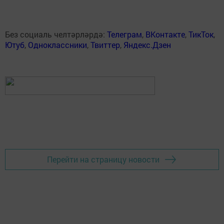
Без социаль челтәрләрдә:
Телеграм
,
ВКонтакте
,
ТикТок
,
Ютуб
,
Одноклассники
,
Твиттер
,
Яндекс.Дзен
Перейти на страницу новости