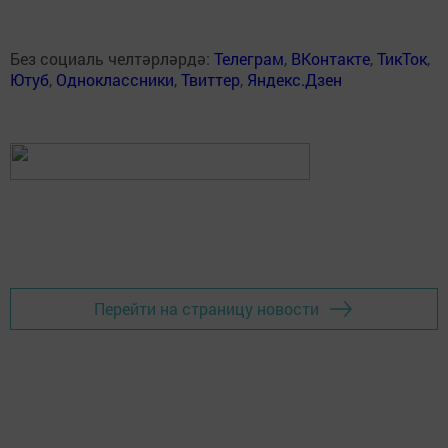
Без социаль челтәрләрдә:
Телеграм
,
ВКонтакте
,
ТикТок
,
Ютуб
,
Одноклассники
,
Твиттер
,
Яндекс.Дзен
Перейти на страницу новости