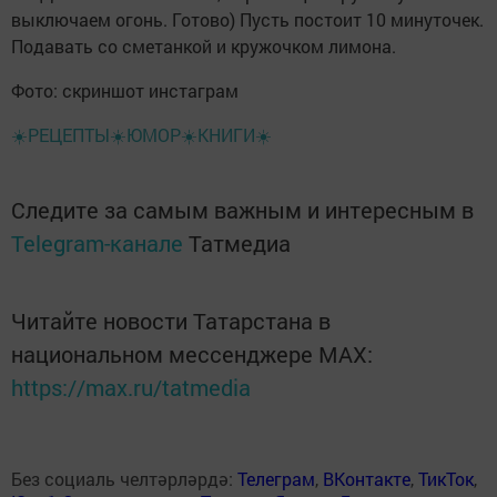
выключаем огонь. Готово) Пусть постоит 10 минуточек.
Подавать со сметанкой и кружочком лимона.
Фото: скриншот инстаграм
☀️РЕЦЕПТЫ☀️ЮМОР☀️КНИГИ☀️
Следите за самым важным и интересным в
Telegram-канале
Татмедиа
Читайте новости Татарстана в
национальном мессенджере MАХ:
https://max.ru/tatmedia
Без социаль челтәрләрдә:
Телеграм
,
ВКонтакте
,
ТикТок
,