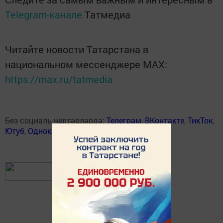
Telegram-канале
Татмедиа
Читайте новости Татарстана в
национальном мессенджере MАХ:
https://max.ru/tatmedia
Без социаль челтәрләрдә:
Телеграм
,
ВКонтакте
,
ТикТок
,
Ютуб
,
Одноклассники
,
Твиттер
,
Яндекс.Дзен