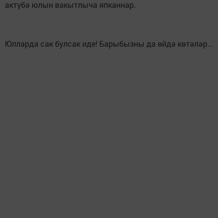
актүбә юлын вакытлыча япканнар.
Юлларда сак булсак иде! Барыбызны да өйдә көтәләр...