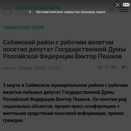
САБА ЯҢАЛЫКЛАРЫ
16+
2
Автоматическое закрытие баннера через
"Саба таңнары" газетасы - Саба районы
САБИНСКИЕ ЗОРИ
Сабинский район с рабочим визитом
посетил депутат Государственной Думы
Российской Федерации Виктор Пешков
автор,
4 март 2016 - 07:24
794
0
0
3 марта в Сабинском муниципальном районе с рабочим
визитом побывал депутат Государственной Думы
Российской Федерации Виктор Пешков. Он посетил ряд
социальных объектов, провел пресс-конференцию с
местными средствами массовой информации, принял
граждан.