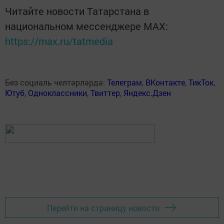
Читайте новости Татарстана в
национальном мессенджере MАХ:
https://max.ru/tatmedia
Без социаль челтәрләрдә:
Телеграм
,
ВКонтакте
,
ТикТок
,
Ютуб
,
Одноклассники
,
Твиттер
,
Яндекс.Дзен
Перейти на страницу новости