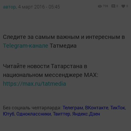
автор,
4 март 2016 - 05:45
706
0
0
Следите за самым важным и интересным в
Telegram-канале
Татмедиа
Читайте новости Татарстана в
национальном мессенджере MАХ:
https://max.ru/tatmedia
Без социаль челтәрләрдә:
Телеграм
,
ВКонтакте
,
ТикТок
,
Ютуб
,
Одноклассники
,
Твиттер
,
Яндекс.Дзен