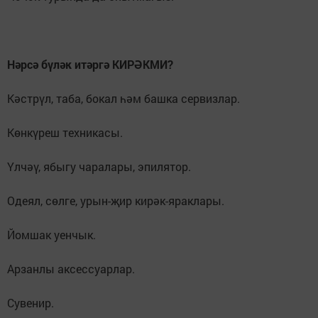
Нәрсә бүләк итәргә КИРӘКМИ?
Кәстрүл, таба, бокал һәм башка сервизлар.
Көнкүреш техникасы.
Үлчәү, ябыгу чаралары, эпилятор.
Одеял, сөлге, урын-җир ки­рәк-яраклары.
Йомшак уенчык.
Арзанлы аксессуарлар.
Сувенир.