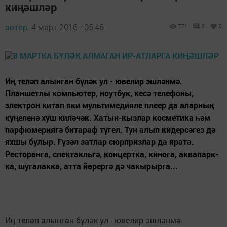
киңәшләр
автор,
4 март 2016 - 05:46
771
0
0
Иң теләп алынган бүләк ул - ювелир эшләнмә.
Планшетлы компьютер, ноут­бук, кесә телефоны,
электрон китап яки мультимедияле плеер да аларның
күңеленә хуш киләчәк. Хатын-кызлар косметика һәм
парфюмериягә битараф түгел. Тун алып кидерсәгез дә
яхшы булыр. Гүзәл затлар сюрпризлар да ярата.
Ресторанга, спектакльгә, концертка, кинога, аквапарк­
ка, шугалакка, атта йөрергә дә чакырырга...
Иң теләп алынган бүләк ул - ювелир эшләнмә.