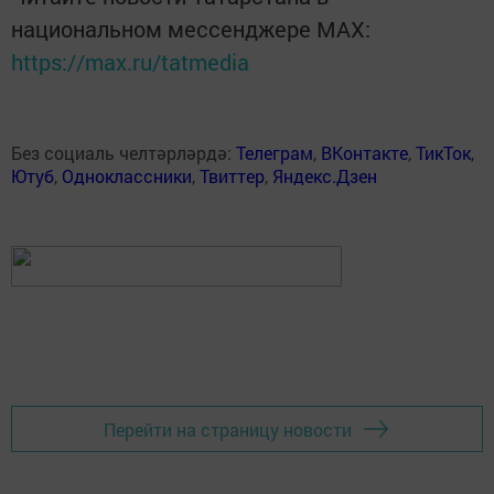
национальном мессенджере MАХ:
https://max.ru/tatmedia
Без социаль челтәрләрдә:
Телеграм
,
ВКонтакте
,
ТикТок
,
Ютуб
,
Одноклассники
,
Твиттер
,
Яндекс.Дзен
Перейти на страницу новости