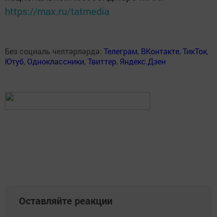
https://max.ru/tatmedia
Без социаль челтәрләрдә:
Телеграм
,
ВКонтакте
,
ТикТок
,
Ютуб
,
Одноклассники
,
Твиттер
,
Яндекс.Дзен
Оставляйте реакции