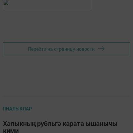
Перейти на страницу новости
ЯҢАЛЫКЛАР
Халыкның рубльгә карата ышанычы
кими