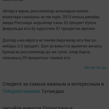
Әйтергә кирәк, россиялеләр акчаларын милли
валютада саклауны өстен күрә. 2015 елның декабрь
аенда Россиядә андыйлар саны 52 процент булса,
февральдә исә бу күрсәткеч 57 процентка җиткән.
Доллар һәм еврога өстенлек бирүчеләр исә бик аз -
нибары 2-3 процент. Шул ук вакытта җыелган акчасы
булмаган россиялеләр дә юк түгел. Алар барча
халыкның 39 процентын тәшкил итә.
Интертат.ру
Следите за самым важным и интересным в
Telegram-канале
Татмедиа
Читайте новости Татарстана в