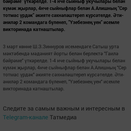
бәйрәме" үткәрелде. 1-4 нче сыйныф укучылары белән
күмәк җырлар, 4нче сыйныфлар белән А.Алишның "Сер
тотмас үрдәк" әкияте сәхнәләштереп күрсәтелде. Әти-
әниләр 2 командага бүленеп, "Үзебезнең уен" исемле
викторинада катнаштылар.
3 март көнне Ш.З.Зиннуров исемендәге Сатыш урта
мәктәбендә мәдәният йорты белән берлектә "Гаилә
бәйрәме" үткәрелде. 1-4 нче сыйныф укучылары белән
күмәк җырлар, 4нче сыйныфлар белән А.Алишның "Сер
тотмас үрдәк" әкияте сәхнәләштереп күрсәтелде. Әти-
әниләр 2 командага бүленеп, "Үзебезнең уен" исемле
викторинада катнаштылар.
Следите за самым важным и интересным в
Telegram-канале
Татмедиа