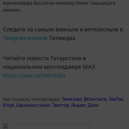
журналларда басылган язмалар белән танышырга
мөмкин.
Следите за самым важным и интересным в
Telegram-канале
Татмедиа
Читайте новости Татарстана в
национальном мессенджере MАХ:
https://max.ru/tatmedia
Без социаль челтәрләрдә:
Телеграм
,
ВКонтакте
,
ТикТок
,
Ютуб
,
Одноклассники
,
Твиттер
,
Яндекс.Дзен