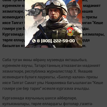
күренекле язучы, Татарстанның атказанган мәдәният
хезмәткәре, республика журналистлар Х. Ямашев
исемендәге бүләге лауреаты, «Бәллүр каләм» призы
иясе Тәлгат Самат улы Нәҗмиевка багышланган "Кеше
гомере үзе бер тарих" исемле күргәзмә ачылды.
Күргәзмәдә язучының шәхси әйберләре, кулъязмалары,
төрле еллардагы фотолар ,газета-журналларда
басылган язмалар белән танышырга мөмкин.
Саба туган якны өйрәнү музеенда якташыбыз,
күренекле язучы, Татарстанның атказанган мәдәният
хезмәткәре, республика журналистлар Х. Ямашев
исемендәге бүләге лауреаты, «Бәллүр каләм» призы
иясе Тәлгат Самат улы Нәҗмиевка багышланган "Кеше
гомере үзе бер тарих" исемле күргәзмә ачылды.
Күргәзмәдә язучының шәхси әйберләре,
кулъязмалары, төрле еллардагы фотолар ,газета-