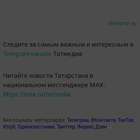
Интертат.ру
Следите за самым важным и интересным в
Telegram-канале
Татмедиа
Читайте новости Татарстана в
национальном мессенджере MАХ:
https://max.ru/tatmedia
Без социаль челтәрләрдә:
Телеграм
,
ВКонтакте
,
ТикТок
,
Ютуб
,
Одноклассники
,
Твиттер
,
Яндекс.Дзен