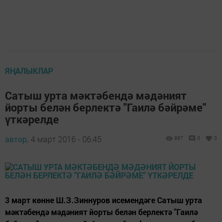
ЯҢАЛЫКЛАР
Сатыш урта мәктәбендә мәдәният
йорты белән берлектә "Гаилә бәйрәме"
үткәрелде
автор,
4 март 2016 - 06:45
867
0
0
3 март көнне Ш.З.Зиннуров исемендәге Сатыш урта
мәктәбендә мәдәният йорты белән берлектә "Гаилә