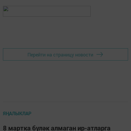
Перейти на страницу новости
ЯҢАЛЫКЛАР
8 мартка бүләк алмаган ир-атларга