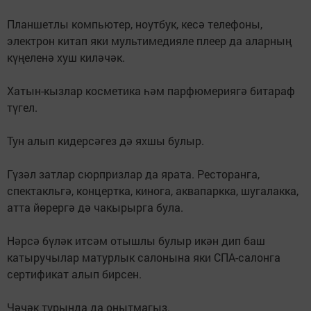
Планшетлы компьютер, ноут­бук, кесә телефоны,
электрон китап яки мультимедияле плеер да аларның
күңеленә хуш киләчәк.
Хатын-кызлар косметика һәм парфюмериягә битараф
түгел.
Тун алып кидерсәгез дә яхшы булыр.
Гүзәл затлар сюрпризлар да ярата. Ресторанга,
спектакльгә, концертка, кинога, аквапарк­ка, шугалакка,
атта йөрергә дә чакырырга була.
Нәрсә бүләк итсәм отышлы булыр икән дип баш
катыручылар матурлык салонына яки СПА-салонга
сертификат алып бирсен.
Чәчәк турында да онытмагыз.