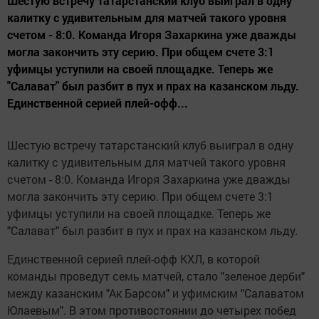
Шестую встречу татарстанский клуб выиграл в одну
калитку с удивительным для матчей такого уровня
счетом - 8:0. Команда Игоря Захаркина уже дважды
могла закончить эту серию. При общем счете 3:1
уфимцы уступили на своей площадке. Теперь же
"Салават" был разбит в пух и прах на казанском льду.
Единственной серией плей-офф...
Шестую встречу татарстанский клуб выиграл в одну
калитку с удивительным для матчей такого уровня
счетом - 8:0. Команда Игоря Захаркина уже дважды
могла закончить эту серию. При общем счете 3:1
уфимцы уступили на своей площадке. Теперь же
"Салават" был разбит в пух и прах на казанском льду.
Единственной серией плей-офф КХЛ, в которой
команды проведут семь матчей, стало "зеленое дерби"
между казанским "Ак Барсом" и уфимским "Салаватом
Юлаевым". В этом противостоянии до четырех побед