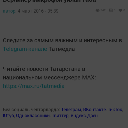
автор,
4 март 2016 - 05:39
742
0
0
Следите за самым важным и интересным в
Telegram-канале
Татмедиа
Читайте новости Татарстана в
национальном мессенджере MАХ:
https://max.ru/tatmedia
Без социаль челтәрләрдә:
Телеграм
,
ВКонтакте
,
ТикТок
,
Ютуб
,
Одноклассники
,
Твиттер
,
Яндекс.Дзен