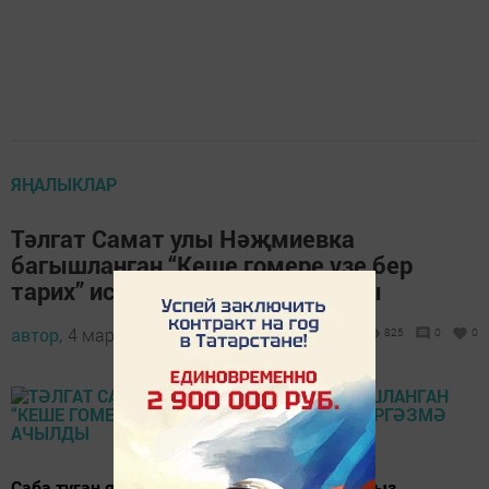
ЯҢАЛЫКЛАР
Тәлгат Самат улы Нәҗмиевка
багышланган “Кеше гомере үзе бер
тарих” исемле күргәзмә ачылды
автор,
4 март 2016 - 06:23
825
0
0
Саба туган якны өйрәнү музеенда якташыбыз,