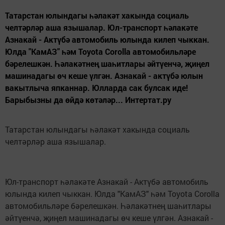
Татарстан юлындагы һәлакәт хакында социаль
челтәрләр аша язышалар. Юл-транспорт һәлакәте
Азнакай - Актүбә автомобиль юлында килеп чыккан.
Юлда "КамАЗ" һәм Toyota Corolla автомобильләре
бәрелешкән. Һәлакәтнең шаһитлары әйтүенчә, җиңел
машинадагы өч кеше үлгән. Азнакай - актүбә юлын
вакытлыча япканнар. Юлларда сак булсак иде!
Барыбызны да өйдә көтәләр... Интертат.ру
Татарстан юлындагы һәлакәт хакында социаль
челтәрләр аша язышалар.
Юл-транспорт һәлакәте Азнакай - Актүбә автомобиль
юлында килеп чыккан. Юлда "КамАЗ" һәм Toyota Corolla
автомобильләре бәрелешкән. Һәлакәтнең шаһитлары
әйтүенчә, җиңел машинадагы өч кеше үлгән. Азнакай -