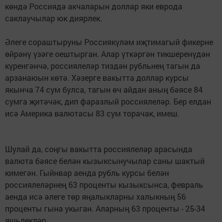
көндә Россиядә акчаларын доллар яки еврода
саклаучылар юк диярлек.
Әлеге сораштыруны Россиякүләм иҗтимагый фикерне
өйрәнү үзәге оештырган. Алар үткәргән тикшеренүдән
күренгәнчә, россиялеләр тиздән рубльнең тагын да
арзанаюын көтә. Хәзерге вакытта доллар курсы
якынча 74 сум булса, тагын өч айдан аның бәясе 84
сумга җитәчәк, дип фаразлый россиялеләр. Бер елдан
исә Америка валютасы 83 сум торачак, имеш.
Шулай да, соңгы вакытта россиялеләр арасында
валюта бәясе белән кызыксынучылар саны шактый
кимегән. Гыйнвар аенда рубль курсы белән
россиялеләрнең 63 проценты кызыксынса, февраль
аенда исә әлеге төр яңалыкларны халыкның 56
проценты гына укыган. Аларның 63 проценты - 25-34
яшьлекләр.