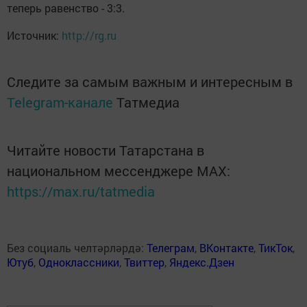
теперь равенство - 3:3.
Источник:
http://rg.ru
Следите за самым важным и интересным в
Telegram-канале
Татмедиа
Читайте новости Татарстана в
национальном мессенджере MАХ:
https://max.ru/tatmedia
Без социаль челтәрләрдә:
Телеграм
,
ВКонтакте
,
ТикТок
,
Ютуб
,
Одноклассники
,
Твиттер
,
Яндекс.Дзен