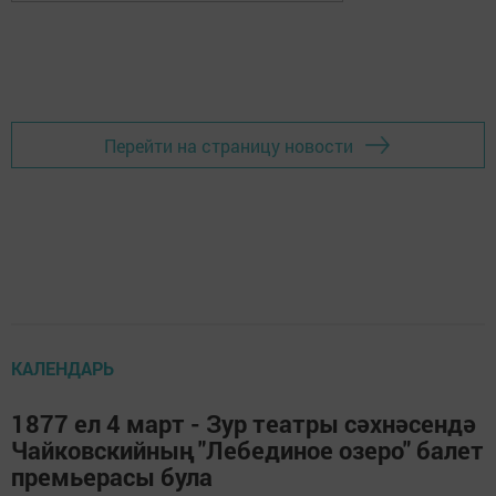
Перейти на страницу новости
КАЛЕНДАРЬ
1877 ел 4 март - Зур театры сәхнәсендә
Чайковскийның "Лебединое озеро" балет
премьерасы була