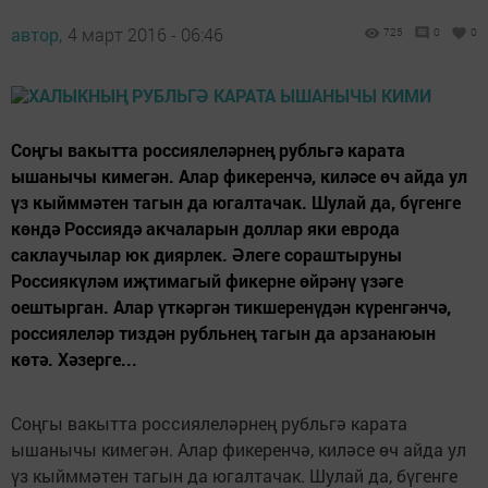
автор,
4 март 2016 - 06:46
725
0
0
Соңгы вакытта россиялеләрнең рубльгә карата
ышанычы кимегән. Алар фикеренчә, киләсе өч айда ул
үз кыйммәтен тагын да югалтачак. Шулай да, бүгенге
көндә Россиядә акчаларын доллар яки еврода
саклаучылар юк диярлек. Әлеге сораштыруны
Россиякүләм иҗтимагый фикерне өйрәнү үзәге
оештырган. Алар үткәргән тикшеренүдән күренгәнчә,
россиялеләр тиздән рубльнең тагын да арзанаюын
көтә. Хәзерге...
Соңгы вакытта россиялеләрнең рубльгә карата
ышанычы кимегән. Алар фикеренчә, киләсе өч айда ул
үз кыйммәтен тагын да югалтачак. Шулай да, бүгенге