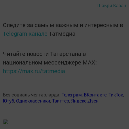
Шәһри Казан
Следите за самым важным и интересным в
Telegram-канале
Татмедиа
Читайте новости Татарстана в
национальном мессенджере MАХ:
https://max.ru/tatmedia
Без социаль челтәрләрдә:
Телеграм
,
ВКонтакте
,
ТикТок
,
Ютуб
,
Одноклассники
,
Твиттер
,
Яндекс.Дзен